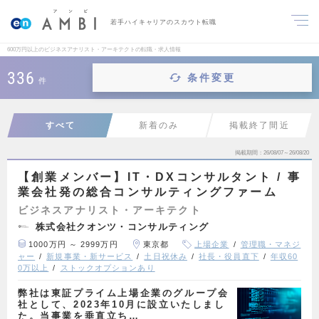
若手ハイキャリアのスカウト転職
600万円以上のビジネスアナリスト・アーキテクトの転職・求人情報
336
条件変更
件
すべて
新着のみ
掲載終了間近
掲載期間
26/08/07～26/08/20
【創業メンバー】IT・DXコンサルタント / 事
業会社発の総合コンサルティングファーム
ビジネスアナリスト・アーキテクト
株式会社クオンツ・コンサルティング
1000万円 ～ 2999万円
東京都
上場企業
管理職・マネジ
ャー
新規事業・新サービス
土日祝休み
社長・役員直下
年収60
0万以上
ストックオプションあり
弊社は東証プライム上場企業のグループ会
社として、2023年10月に設立いたしまし
た。当事業を垂直立ち…