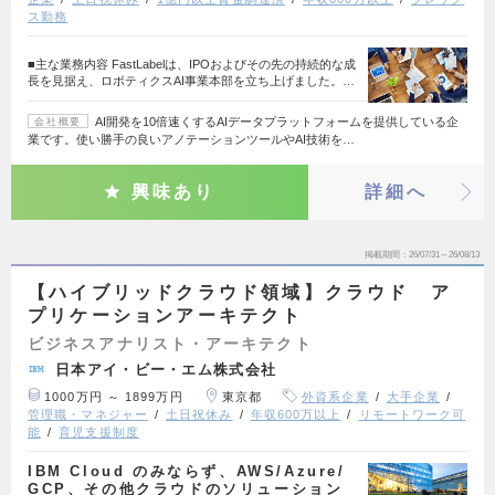
ス勤務
■主な業務内容 FastLabelは、IPOおよびその先の持続的な成
長を見据え、ロボティクスAI事業本部を立ち上げました。…
AI開発を10倍速くするAIデータプラットフォームを提供している企
会社概要
業です。使い勝手の良いアノテーションツールやAI技術を…
興味あり
詳細へ
掲載期間
26/07/31～26/08/13
【ハイブリッドクラウド領域】クラウド ア
プリケーションアーキテクト
ビジネスアナリスト・アーキテクト
日本アイ・ビー・エム株式会社
1000万円 ～ 1899万円
東京都
外資系企業
大手企業
管理職・マネジャー
土日祝休み
年収600万以上
リモートワーク可
能
育児支援制度
IBM Cloud のみならず、AWS/Azure/
GCP、その他クラウドのソリューション