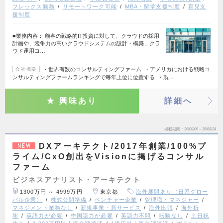
フレックス勤務
リモートワーク可能
MBA・留学支援制度
育児支
援制度
■業務内容： 顧客の戦略的IT投資に対して、クラウドの採用
計画や、競争力の高いクラウドシステムの設計・構築、クラ
ウド運用コ…
・世界有数のコンサルティングファーム ・アメリカにおける戦略コ
会社概要
ンサルティングファームランキングで毎年上位に位置する ・製…
興味あり
詳細へ
掲載期間
26/08/06～26/08/24
DXアーキテクト/2017年創業/100%プ
NEW
ライム/CxO創出をVisionに掲げるコンサル
ファーム
ビジネスアナリスト・アーキテクト
1300万円 ～ 4999万円
東京都
海外展開あり（日系グロー
バル企業）
株式公開準備
ベンチャー企業
管理職・マネジャー
マネジメント業務なし
新規事業・新サービス
海外出張
海外折
衝
英語力が必要
中国語力が必要
英語力不問
転勤なし
土日祝