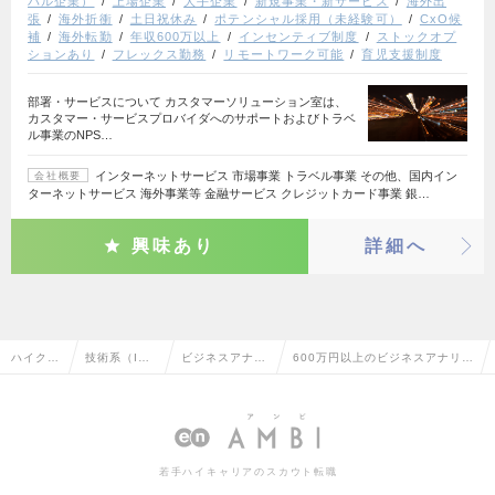
バル企業）
上場企業
大手企業
新規事業・新サービス
海外出
張
海外折衝
土日祝休み
ポテンシャル採用（未経験可）
CxO候
補
海外転勤
年収600万以上
インセンティブ制度
ストックオプ
ションあり
フレックス勤務
リモートワーク可能
育児支援制度
部署・サービスについて カスタマーソリューション室は、
カスタマー・サービスプロバイダへのサポートおよびトラベ
ル事業のNPS…
インターネットサービス 市場事業 トラベル事業 その他、国内イン
会社概要
ターネットサービス 海外事業等 金融サービス クレジットカード事業 銀…
興味あり
詳細へ
ハイクラ
技術系（I
ビジネスアナリ
600万円以上のビジネスアナリス
ス求人T
T・Web・通
スト・アーキテ
ト・アーキテクトの転職・求人
OP
信系）
クト
情報一覧
若手ハイキャリアのスカウト転職