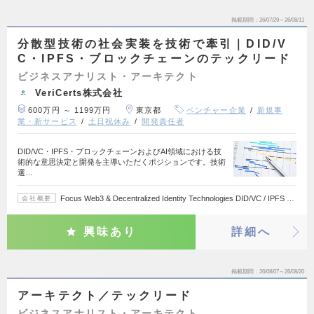
掲載期間
26/07/29～26/08/11
分散型技術の社会実装を技術で牽引｜DID/V
C・IPFS・ブロックチェーンのテックリード
ビジネスアナリスト・アーキテクト
VeriCerts株式会社
600万円 ～ 1199万円
東京都
ベンチャー企業
新規事
業・新サービス
土日祝休み
開発責任者
DID/VC・IPFS・ブロックチェーンおよびAI領域における技
術的な意思決定と開発を主導いただくポジションです。技術
選…
Focus Web3 & Decentralized Identity Technologies DID/VC / IPFS …
会社概要
興味あり
詳細へ
掲載期間
26/08/07～26/08/20
アーキテクト／テックリード
ビジネスアナリスト・アーキテクト