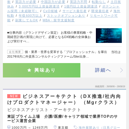
衝
英語力が必要
中国語力が必要
英語力不問
転勤なし
土日祝
休み
3,000万円以上資金調達済
1億円以上資金調達済
ポテンシャ
ル採用（未経験可）
CxO候補
サービス責任者
開発責任者
海外
転勤
年収600万以上
ストックオプションあり
リモートワーク可
能
副業してもOK
MBA・留学支援制度
■仕事内容（グランドデザイン策定） お客様の事業戦略・中
期経営計画の実現に向けて、必要となるDX戦略の全体像お
よび実行すべ…
個・業界・世界を変革する「プロフェッショナル」を輩出 当社は
会社概要
2017年8月に外資系コンサルティングファーム/SIer出身…
興味あり
詳細へ
掲載期間
26/08/06～26/08/19
ビジネスアーキテクト（DX推進/社内向
NEW
けプロダクトマネージャー） （Mgrクラス）
ビジネスアナリスト・アーキテクト
東証プライム上場 介護/医療/キャリア領域で業界TOPのサ
ービス運営企業
1000万円 ～ 1249万円
東京都
海外展開あり（日系グロー