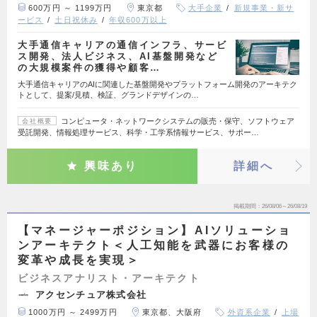
600万円 ～ 1199万円
東京都
大手企業
新規事業・新サ
ービス
土日祝休み
年収600万以上
大手通信キャリアの通信インフラ、サービ
ス開発、法人ビジネス、AI基盤開発など
の大規模案件の獲得や顧客…
大手通信キャリアのAIに関連した基盤開発やプラットフォーム開発のアーキテク
トとして、提案/見積、検証、グランドデザインの…
コンピュータ・ネットワークシステムの販売・保守、ソフトウェア
会社概要
受託開発、情報処理サービス、科学・工学系情報サービス、サポー…
興味あり
詳細へ
掲載期間
26/08/06～26/08/19
【マネージャーポジション】AIソリューショ
ンアーキテクト＜人工知能を武器にお客様の
変革や成長を実現＞
ビジネスアナリスト・アーキテクト
アクセンチュア株式会社
1000万円 ～ 2499万円
東京都、大阪府
外資系企業
上場