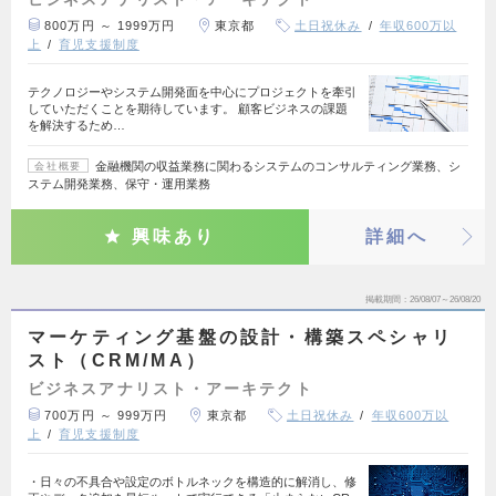
800万円 ～ 1999万円
東京都
土日祝休み
年収600万以
上
育児支援制度
テクノロジーやシステム開発面を中心にプロジェクトを牽引
していただくことを期待しています。 顧客ビジネスの課題
を解決するため…
金融機関の収益業務に関わるシステムのコンサルティング業務、シ
会社概要
ステム開発業務、保守・運用業務
興味あり
詳細へ
掲載期間
26/08/07～26/08/20
マーケティング基盤の設計・構築スペシャリ
スト（CRM/MA）
ビジネスアナリスト・アーキテクト
700万円 ～ 999万円
東京都
土日祝休み
年収600万以
上
育児支援制度
・日々の不具合や設定のボトルネックを構造的に解消し、修