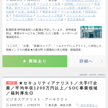
バル企業）
上場企業
ベンチャー企業
管理職・マネジャー
新規
事業・新サービス
土日祝休み
ポテンシャル採用（未経験可）
Cx
O候補
社長・役員直下
事業責任者
サービス責任者
開発責任
者
年収600万以上
インセンティブ制度
ストックオプションあ
り
フレックス勤務
リモートワーク可能
育児支援制度
配属部署 BPR推進部への配属を予定しています。 BPR推進
部は、事業やサービスをご利用いただく顧客・ユーザーへの
価値提供を…
「介護」「医療/キャリア」「ヘルスケア/シニアライフ」に特化した
会社概要
情報インフラの構築 ■介護分野 介護職向け求人情報、資格講座…
興味あり
詳細へ
掲載期間
26/08/06～26/08/19
★セキュリティアナリスト／大手IT企
NEW
業／平均年収1200万円以上／SOC事業領域
／福利厚生◎
ビジネスアナリスト・アーキテクト
1000万円 ～ 1799万円
東京都、神奈川県
海外展開あり