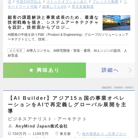
済
年収600万以上
ストックオプションあり
フレックス勤務
リ
モートワーク可能
副業してもOK
育児支援制度
顧客の課題解決と事業成長のため、最適な
技術戦略を描き、システムアーキテクチャ
を設計。技術面からプロジ…
AI開発の中核を担うP&E（Product & Engineering）グループのソリューションア
ーキテクトとして、技術…
AI導入コンサル、AI研究開発・実装・運用、AIエンジンの提供、人
会社概要
材育成
興味あり
詳細へ
掲載期間
26/08/04～26/08/17
【AI Builder】アジア15ヵ国の事業オペレ
ーションをAIで再定義しグローバル展開を主
導
ビジネスアナリスト・アーキテクト
AnyMind Japan株式会社
700万円 ～ 1199万円
東京都
海外展開あり（日系グロー