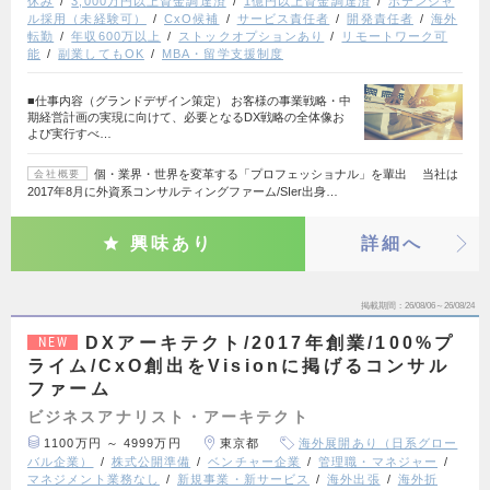
休み
3,000万円以上資金調達済
1億円以上資金調達済
ポテンシャ
ル採用（未経験可）
CxO候補
サービス責任者
開発責任者
海外
転勤
年収600万以上
ストックオプションあり
リモートワーク可
能
副業してもOK
MBA・留学支援制度
■仕事内容（グランドデザイン策定） お客様の事業戦略・中
期経営計画の実現に向けて、必要となるDX戦略の全体像お
よび実行すべ…
個・業界・世界を変革する「プロフェッショナル」を輩出 当社は
会社概要
2017年8月に外資系コンサルティングファーム/SIer出身…
興味あり
詳細へ
掲載期間
26/08/06～26/08/24
DXアーキテクト/2017年創業/100%プ
NEW
ライム/CxO創出をVisionに掲げるコンサル
ファーム
ビジネスアナリスト・アーキテクト
1100万円 ～ 4999万円
東京都
海外展開あり（日系グロー
バル企業）
株式公開準備
ベンチャー企業
管理職・マネジャー
マネジメント業務なし
新規事業・新サービス
海外出張
海外折