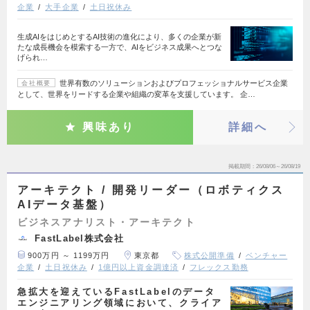
企業
大手企業
土日祝休み
生成AIをはじめとするAI技術の進化により、多くの企業が新
たな成長機会を模索する一方で、AIをビジネス成果へとつな
げられ…
世界有数のソリューションおよびプロフェッショナルサービス企業
会社概要
として、世界をリードする企業や組織の変革を支援しています。 企…
興味あり
詳細へ
掲載期間
26/08/06～26/08/19
アーキテクト / 開発リーダー（ロボティクス
AIデータ基盤）
ビジネスアナリスト・アーキテクト
FastLabel株式会社
900万円 ～ 1199万円
東京都
株式公開準備
ベンチャー
企業
土日祝休み
1億円以上資金調達済
フレックス勤務
急拡大を迎えているFastLabelのデータ
エンジニアリング領域において、クライア