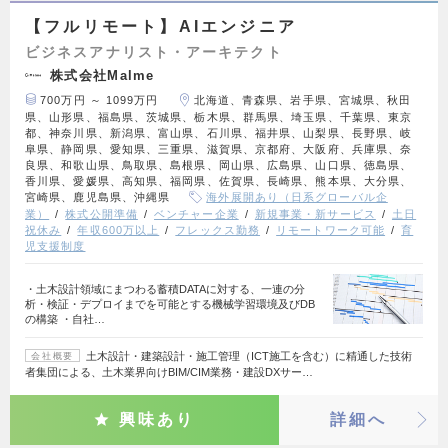
【フルリモート】AIエンジニア
ビジネスアナリスト・アーキテクト
株式会社Malme
700万円 ～ 1099万円
北海道、青森県、岩手県、宮城県、秋田
県、山形県、福島県、茨城県、栃木県、群馬県、埼玉県、千葉県、東京
都、神奈川県、新潟県、富山県、石川県、福井県、山梨県、長野県、岐
阜県、静岡県、愛知県、三重県、滋賀県、京都府、大阪府、兵庫県、奈
良県、和歌山県、鳥取県、島根県、岡山県、広島県、山口県、徳島県、
香川県、愛媛県、高知県、福岡県、佐賀県、長崎県、熊本県、大分県、
宮崎県、鹿児島県、沖縄県
海外展開あり（日系グローバル企
業）
株式公開準備
ベンチャー企業
新規事業・新サービス
土日
祝休み
年収600万以上
フレックス勤務
リモートワーク可能
育
児支援制度
・土木設計領域にまつわる蓄積DATAに対する、一連の分
析・検証・デプロイまでを可能とする機械学習環境及びDB
の構築 ・自社…
土木設計・建築設計・施工管理（ICT施工を含む）に精通した技術
会社概要
者集団による、土木業界向けBIM/CIM業務・建設DXサー…
興味あり
詳細へ