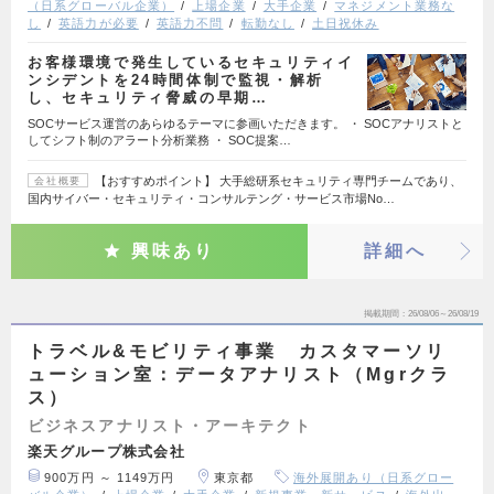
（日系グローバル企業）
上場企業
大手企業
マネジメント業務な
し
英語力が必要
英語力不問
転勤なし
土日祝休み
お客様環境で発生しているセキュリティイ
ンシデントを24時間体制で監視・解析
し、セキュリティ脅威の早期…
SOCサービス運営のあらゆるテーマに参画いただきます。 ・ SOCアナリストと
してシフト制のアラート分析業務 ・ SOC提案…
【おすすめポイント】 大手総研系セキュリティ専門チームであり、
会社概要
国内サイバー・セキュリティ・コンサルテング・サービス市場No…
興味あり
詳細へ
掲載期間
26/08/06～26/08/19
トラベル&モビリティ事業 カスタマーソリ
ューション室：データアナリスト（Mgrクラ
ス）
ビジネスアナリスト・アーキテクト
楽天グループ株式会社
900万円 ～ 1149万円
東京都
海外展開あり（日系グロー