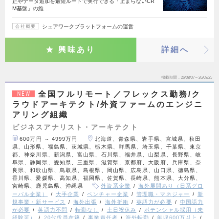
正やデータ追加を最短ルートで実行できる「止まらないCR
M基盤」の維…
シェアワークプラットフォームの運営
会社概要
興味あり
詳細へ
掲載期間
26/08/07～26/08/25
全国フルリモート／フレックス勤務/ク
NEW
ラウドアーキテクト/外資ファームのエンジニ
アリング組織
ビジネスアナリスト・アーキテクト
600万円 ～ 4999万円
北海道、青森県、岩手県、宮城県、秋田
県、山形県、福島県、茨城県、栃木県、群馬県、埼玉県、千葉県、東京
都、神奈川県、新潟県、富山県、石川県、福井県、山梨県、長野県、岐
阜県、静岡県、愛知県、三重県、滋賀県、京都府、大阪府、兵庫県、奈
良県、和歌山県、鳥取県、島根県、岡山県、広島県、山口県、徳島県、
香川県、愛媛県、高知県、福岡県、佐賀県、長崎県、熊本県、大分県、
宮崎県、鹿児島県、沖縄県
外資系企業
海外展開あり（日系グロ
ーバル企業）
大手企業
ベンチャー企業
管理職・マネジャー
新
規事業・新サービス
海外出張
海外折衝
英語力が必要
中国語力
が必要
英語力不問
転勤なし
土日祝休み
ポテンシャル採用（未
経験可）
20代役員在籍
事業責任者
海外転勤
年収600万以上