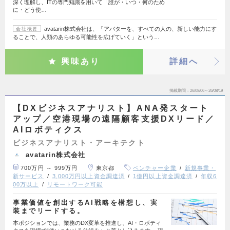
深く理解し、ITの専門知識を用いて「誰が・いつ・何のため
に・どう使…
avatarin株式会社は、「アバターを、すべての人の、新しい能力にす
会社概要
ることで、人類のあらゆる可能性を広げていく」という…
興味あり
詳細へ
掲載期間
26/08/06～26/08/19
【DXビジネスアナリスト】ANA発スタート
アップ／空港現場の遠隔顧客支援DXリード／
AIロボティクス
ビジネスアナリスト・アーキテクト
avatarin株式会社
700万円 ～ 999万円
東京都
ベンチャー企業
新規事業・
新サービス
3,000万円以上資金調達済
1億円以上資金調達済
年収6
00万以上
リモートワーク可能
事業価値を創出するAI戦略を構想し、実
装までリードする。
本ポジションでは、業務のDX変革を推進し、AI・ロボティ