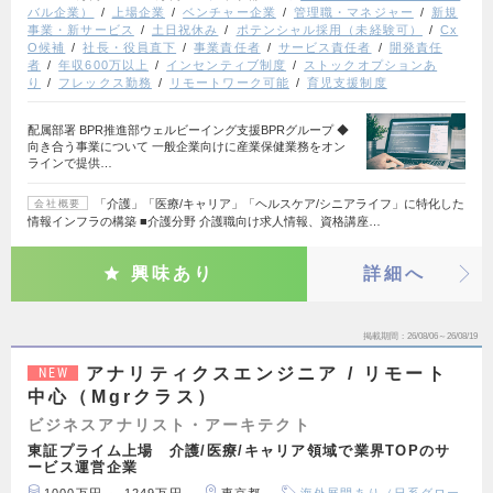
バル企業）
上場企業
ベンチャー企業
管理職・マネジャー
新規
事業・新サービス
土日祝休み
ポテンシャル採用（未経験可）
Cx
O候補
社長・役員直下
事業責任者
サービス責任者
開発責任
者
年収600万以上
インセンティブ制度
ストックオプションあ
り
フレックス勤務
リモートワーク可能
育児支援制度
配属部署 BPR推進部ウェルビーイング支援BPRグループ ◆
向き合う事業について 一般企業向けに産業保健業務をオン
ラインで提供…
「介護」「医療/キャリア」「ヘルスケア/シニアライフ」に特化した
会社概要
情報インフラの構築 ■介護分野 介護職向け求人情報、資格講座…
興味あり
詳細へ
掲載期間
26/08/06～26/08/19
アナリティクスエンジニア / リモート
NEW
中心（Mgrクラス）
ビジネスアナリスト・アーキテクト
東証プライム上場 介護/医療/キャリア領域で業界TOPのサ
ービス運営企業
1000万円 ～ 1249万円
東京都
海外展開あり（日系グロー