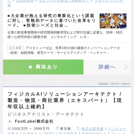
し
土日祝休み
ポテンシャル採用（未経験可）
リモートワーク可
能
■大企業が抱える研究の事業化という課題
に対し、客観的データに基づいた改革をリ
ード。 ■技術シーズと社会…
企業の新規事業開発や研究開発戦略管理および実行支援に必要な、技術・特許、
様々な研究内容の調査分析、コンサルティング、レポ…
アスタミューゼは、世界193カ国の最新のイノベーションデータ
会社概要
（技術・知財情報、研究テーマ・サービスアイディア・ベンチャー…
興味あり
詳細へ
掲載期間
26/07/31～26/08/13
フィジカルAIソリューションアーキテクト /
製造・物流・商社業界（エキスパート）【現
年収以上確約】
ビジネスアナリスト・アーキテクト
FastLabel株式会社
1500万円 ～ 2999万円
東京都
株式公開準備
ベンチャー
企業
土日祝休み
1億円以上資金調達済
年収600万以上
フレック