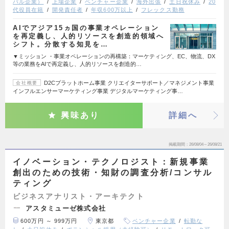
バル企業）
上場企業
ベンチャー企業
海外出張
土日祝休み
20
代役員在籍
開発責任者
年収600万以上
フレックス勤務
AIでアジア15ヵ国の事業オペレーション
を再定義し、人的リソースを創造的領域へ
シフト。分散する知見を…
▼ミッション ・事業オペレーションの再構築：マーケティング、EC、物流、DX
等の業務をAIで再定義し、人的リソースを創造的…
D2Cプラットホーム事業 クリエイターサポート／マネジメント事業
会社概要
インフルエンサーマーケティング事業 デジタルマーケティング事…
興味あり
詳細へ
掲載期間
26/08/04～26/08/21
イノベーション・テクノロジスト：新規事業
創出のための技術・知財の調査分析/コンサル
ティング
ビジネスアナリスト・アーキテクト
アスタミューゼ株式会社
600万円 ～ 999万円
東京都
ベンチャー企業
転勤な