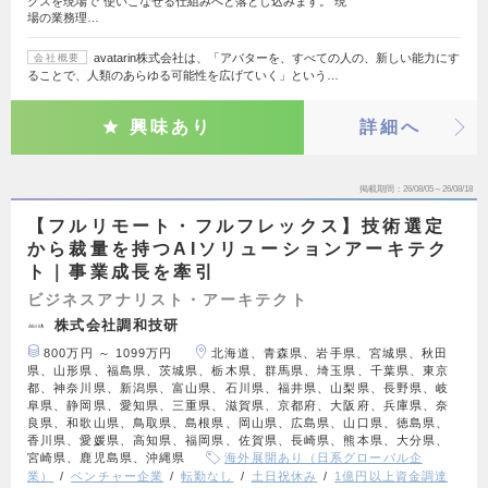
クスを現場で“使いこなせる仕組みへと落とし込みます。 現
場の業務理…
avatarin株式会社は、「アバターを、すべての人の、新しい能力にす
会社概要
ることで、人類のあらゆる可能性を広げていく」という…
興味あり
詳細へ
掲載期間
26/08/05～26/08/18
【フルリモート・フルフレックス】技術選定
から裁量を持つAIソリューションアーキテク
ト｜事業成長を牽引
ビジネスアナリスト・アーキテクト
株式会社調和技研
800万円 ～ 1099万円
北海道、青森県、岩手県、宮城県、秋田
県、山形県、福島県、茨城県、栃木県、群馬県、埼玉県、千葉県、東京
都、神奈川県、新潟県、富山県、石川県、福井県、山梨県、長野県、岐
阜県、静岡県、愛知県、三重県、滋賀県、京都府、大阪府、兵庫県、奈
良県、和歌山県、鳥取県、島根県、岡山県、広島県、山口県、徳島県、
香川県、愛媛県、高知県、福岡県、佐賀県、長崎県、熊本県、大分県、
宮崎県、鹿児島県、沖縄県
海外展開あり（日系グローバル企
業）
ベンチャー企業
転勤なし
土日祝休み
1億円以上資金調達