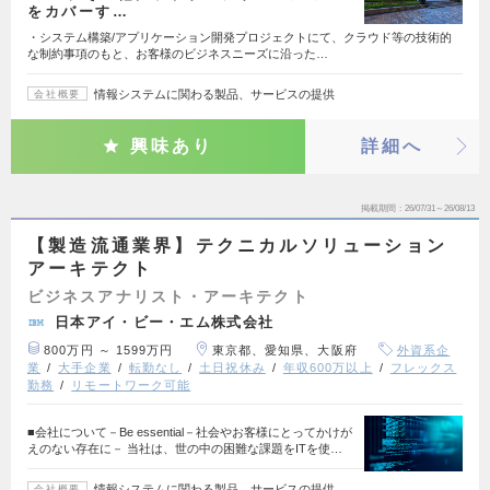
をカバーす…
・システム構築/アプリケーション開発プロジェクトにて、クラウド等の技術的
な制約事項のもと、お客様のビジネスニーズに沿った…
情報システムに関わる製品、サービスの提供
会社概要
興味あり
詳細へ
掲載期間
26/07/31～26/08/13
【製造流通業界】テクニカルソリューション
アーキテクト
ビジネスアナリスト・アーキテクト
日本アイ・ビー・エム株式会社
800万円 ～ 1599万円
東京都、愛知県、大阪府
外資系企
業
大手企業
転勤なし
土日祝休み
年収600万以上
フレックス
勤務
リモートワーク可能
■会社について－Be essential－社会やお客様にとってかけが
えのない存在に－ 当社は、世の中の困難な課題をITを使…
情報システムに関わる製品、サービスの提供
会社概要