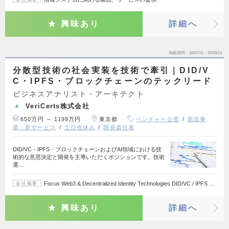
興味あり
詳細へ
掲載期間
26/07/31～26/08/13
分散型技術の社会実装を技術で牽引｜DID/V
C・IPFS・ブロックチェーンのテックリード
ビジネスアナリスト・アーキテクト
VeriCerts株式会社
650万円 ～ 1199万円
東京都
ベンチャー企業
新規事
業・新サービス
土日祝休み
開発責任者
DID/VC・IPFS・ブロックチェーンおよびAI領域における技
術的な意思決定と開発を主導いただくポジションです。技術
選…
Focus Web3 & Decentralized Identity Technologies DID/VC / IPFS …
会社概要
興味あり
詳細へ