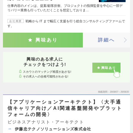
仕事内容のメインは、提案/顧客折衝、プロジェクトの指揮監督を中心に一部デ
リバリー業務も行っていただくことを想定しておりま…
戦略から IT まで幅広く支援を行う総合コンサルティングファームで
会社概要
す。
興味あり
詳細へ
興味のある求人に
チェックをつけよう!
興味あり
スカウトのマッチング精度があがる!
その求人への合格可能性がわかる!
掲載期間
26/08/07～26/08/20
【アプリケーションアーキテクト】〈大手通
信キャリア向け／AI関連基盤開発やプラット
フォームの開発〉
ビジネスアナリスト・アーキテクト
伊藤忠テクノソリューションズ株式会社