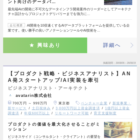
ント向けのデータパ…
最先端AIの開発に不可欠なデータインフラ開発案件のリーダーとしてアーキテク
チャ設計からプロジェクトデリバリーまでを強力に…
AI開発を10倍速くするAIデータプラットフォームを提供している企
会社概要
業です。使い勝手の良いアノテーションツールやAI技術を…
興味あり
詳細へ
掲載期間
26/08/06～26/08/19
【プロダクト戦略・ビジネスアナリスト】AN
A発スタートアップ/AI実装を牽引
ビジネスアナリスト・アーキテクト
avatarin株式会社
700万円 ～ 999万円
東京都
ベンチャー企業
新規事業・
新サービス
土日祝休み
3,000万円以上資金調達済
1億円以上資金
調達済
年収600万以上
リモートワーク可能
育児支援制度
プロダクトの価値を最大化させることがミ
ッション
ビジネスサイド（コンサルタント・クライアント）の要望を