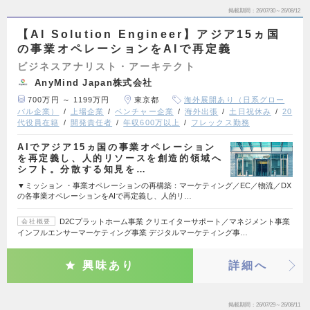
掲載期間
26/07/30～26/08/12
【AI Solution Engineer】アジア15ヵ国
の事業オペレーションをAIで再定義
ビジネスアナリスト・アーキテクト
AnyMind Japan株式会社
700万円 ～ 1199万円
東京都
海外展開あり（日系グロー
バル企業）
上場企業
ベンチャー企業
海外出張
土日祝休み
20
代役員在籍
開発責任者
年収600万以上
フレックス勤務
AIでアジア15ヵ国の事業オペレーション
を再定義し、人的リソースを創造的領域へ
シフト。分散する知見を…
▼ミッション ・事業オペレーションの再構築：マーケティング／EC／物流／DX
の各事業オペレーションをAIで再定義し、人的リ…
D2Cプラットホーム事業 クリエイターサポート／マネジメント事業
会社概要
インフルエンサーマーケティング事業 デジタルマーケティング事…
興味あり
詳細へ
掲載期間
26/07/29～26/08/11