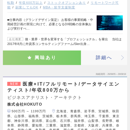
転勤
年収600万以上
ストックオプションあり
リモートワーク可
能
副業してもOK
MBA・留学支援制度
■仕事内容（グランドデザイン策定） お客様の事業戦略・中
期経営計画の実現に向けて、必要となるDX戦略の全体像お
よび実行すべ…
個・業界・世界を変革する「プロフェッショナル」を輩出 当社は
会社概要
2017年8月に外資系コンサルティングファーム/SIer出身…
興味あり
詳細へ
掲載期間
26/08/05～26/08/18
医療×IT/フルリモート/データサイエン
NEW
ティスト/年収800万から
ビジネスアナリスト・アーキテクト
株式会社HOKUTO
500万円 ～ 1199万円
北海道、青森県、岩手県、宮城県、秋田
県、山形県、福島県、茨城県、栃木県、群馬県、埼玉県、千葉県、東京
都、神奈川県、新潟県、富山県、石川県、福井県、山梨県、長野県、岐
阜県、静岡県、愛知県、三重県、滋賀県、京都府、大阪府、兵庫県、奈
良県、和歌山県、鳥取県、島根県、岡山県、広島県、山口県、徳島県、