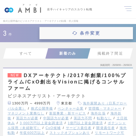
若手ハイキャリアのスカウト転職
株式公開準備のビジネスアナリスト・アーキテクトの転職・求人情報
3
条件変更
件
すべて
新着のみ
掲載終了間近
掲載期間
26/08/06～26/08/24
DXアーキテクト/2017年創業/100%プ
NEW
ライム/CxO創出をVisionに掲げるコンサル
ファーム
ビジネスアナリスト・アーキテクト
1300万円 ～ 4999万円
東京都
海外展開あり（日系グロー
バル企業）
株式公開準備
ベンチャー企業
管理職・マネジャー
マネジメント業務なし
新規事業・新サービス
海外出張
海外折
衝
英語力が必要
中国語力が必要
英語力不問
転勤なし
土日祝
休み
3,000万円以上資金調達済
1億円以上資金調達済
ポテンシャ
ル採用（未経験可）
CxO候補
サービス責任者
開発責任者
海外
転勤
年収600万以上
ストックオプションあり
リモートワーク可