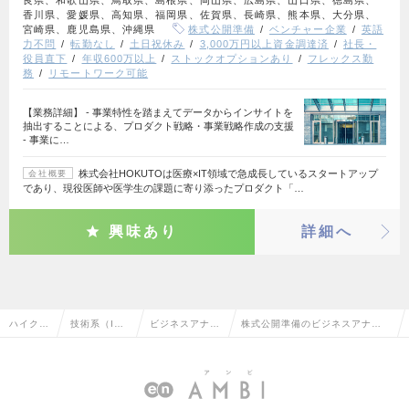
香川県、愛媛県、高知県、福岡県、佐賀県、長崎県、熊本県、大分県、
宮崎県、鹿児島県、沖縄県
株式公開準備
ベンチャー企業
英語
力不問
転勤なし
土日祝休み
3,000万円以上資金調達済
社長・
役員直下
年収600万以上
ストックオプションあり
フレックス勤
務
リモートワーク可能
【業務詳細】 - 事業特性を踏まえてデータからインサイトを
抽出することによる、プロダクト戦略・事業戦略作成の支援
- 事業に…
株式会社HOKUTOは医療×IT領域で急成長しているスタートアップ
会社概要
であり、現役医師や医学生の課題に寄り添ったプロダクト「…
興味あり
詳細へ
ハイクラ
技術系（I
ビジネスアナリ
株式公開準備のビジネスアナリ
ス求人T
T・Web・通
スト・アーキテ
スト・アーキテクトの転職・求
OP
信系）
クト
人情報一覧