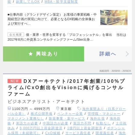
能
副業してもOK
MBA・留学支援制度
■仕事内容（グランドデザイン策定） お客様の事業戦略・中
期経営計画の実現に向けて、必要となるDX戦略の全体像お
よび実行すべ…
個・業界・世界を変革する「プロフェッショナル」を輩出 当社は
会社概要
2017年8月に外資系コンサルティングファーム/SIer出身…
興味あり
詳細へ
掲載期間
26/08/06～26/08/24
DXアーキテクト/2017年創業/100%プ
NEW
ライム/CxO創出をVisionに掲げるコンサル
ファーム
ビジネスアナリスト・アーキテクト
1100万円 ～ 4999万円
東京都
海外展開あり（日系グロー
バル企業）
株式公開準備
ベンチャー企業
管理職・マネジャー
マネジメント業務なし
新規事業・新サービス
海外出張
海外折
衝
英語力が必要
中国語力が必要
英語力不問
転勤なし
土日祝
休み
3,000万円以上資金調達済
1億円以上資金調達済
ポテンシャ
ル採用（未経験可）
CxO候補
サービス責任者
開発責任者
海外