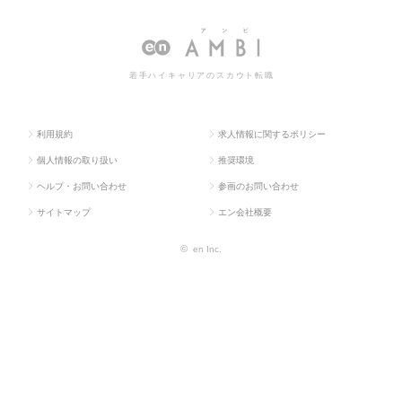
求人TOP
b・通信系）
CIO
転職・求人情報一覧
若手ハイキャリアのスカウト転職
利用規約
求人情報に関するポリシー
個人情報の取り扱い
推奨環境
ヘルプ・お問い合わせ
参画のお問い合わせ
サイトマップ
エン会社概要
©
en Inc.