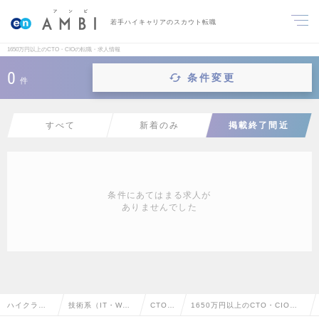
若手ハイキャリアのスカウト転職
1650万円以上のCTO・CIOの転職・求人情報
0
条件変更
件
すべて
新着のみ
掲載終了間近
条件にあてはまる求人が
ありませんでした
ハイクラス
技術系（IT・We
CTO・
1650万円以上のCTO・CIOの