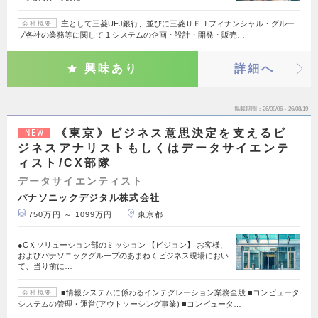
主として三菱UFJ銀行、並びに三菱ＵＦＪフィナンシャル・グルー
会社概要
プ各社の業務等に関して 1.システムの企画・設計・開発・販売…
興味あり
詳細へ
掲載期間
26/08/06～26/08/19
《東京》ビジネス意思決定を支えるビ
NEW
ジネスアナリストもしくはデータサイエンテ
ィスト/CX部隊
データサイエンティスト
パナソニックデジタル株式会社
750万円 ～ 1099万円
東京都
●CＸソリューション部のミッション 【ビジョン】 お客様、
およびパナソニックグループのあまねくビジネス現場におい
て、当り前に…
■情報システムに係わるインテグレーション業務全般 ■コンピュータ
会社概要
システムの管理・運営(アウトソーシング事業) ■コンピュータ…