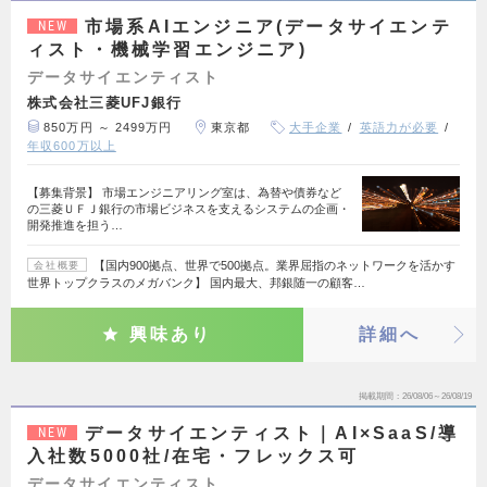
市場系AIエンジニア(データサイエンテ
NEW
ィスト・機械学習エンジニア)
データサイエンティスト
株式会社三菱UFJ銀行
850万円 ～ 2499万円
東京都
大手企業
英語力が必要
年収600万以上
【募集背景】 市場エンジニアリング室は、為替や債券など
の三菱ＵＦＪ銀行の市場ビジネスを支えるシステムの企画・
開発推進を担う…
【国内900拠点、世界で500拠点。業界屈指のネットワークを活かす
会社概要
世界トップクラスのメガバンク】 国内最大、邦銀随一の顧客…
興味あり
詳細へ
掲載期間
26/08/06～26/08/19
データサイエンティスト｜AI×SaaS/導
NEW
入社数5000社/在宅・フレックス可
データサイエンティスト