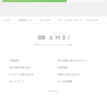
ハイクラ
技術系（IT・
データサイ
IT・インターネット・ゲームのデー
ス求人T
Web・通信
エンティス
タサイエンティストの転職・求人情
OP
系）
ト
報一覧
若手ハイキャリアのスカウト転職
利用規約
求人情報に関するポリシー
個人情報の取り扱い
推奨環境
ヘルプ・お問い合わせ
参画のお問い合わせ
サイトマップ
エン会社概要
©
en Inc.