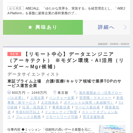
ABEJAは、「ゆたかな世界を、実装する」を経営理念とし、「ABEJ
会社概要
A Platform」を基盤に顧客企業の基幹業務のプ…
興味あり
詳細へ
掲載期間
26/08/06～26/08/19
【リモート中心】データエンジニア
NEW
（アーキテクト） ※モダン環境・AI活用（リ
ーダー～Mgr候補）
データサイエンティスト
東証プライム上場 介護/医療/キャリア領域で業界TOPのサ
ービス運営企業
800万円 ～ 1049万円
東京都
海外展開あり（日系グロー
バル企業）
上場企業
ベンチャー企業
管理職・マネジャー
新規
事業・新サービス
土日祝休み
ポテンシャル採用（未経験可）
Cx
O候補
社長・役員直下
事業責任者
サービス責任者
開発責任
者
年収600万以上
インセンティブ制度
ストックオプションあ
り
フレックス勤務
リモートワーク可能
育児支援制度
仕事内容 ◆ミッション 「信頼性の高いデータ基盤を元に、