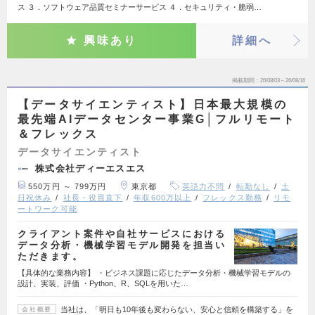
ス ３．ソフトウェア品質セミナーサービス ４．セキュリティ・脆弱…
興味あり
詳細へ
掲載期間
26/08/03～26/08/16
【データサイエンティスト】日本最大規模の
最先端AIデータセンター事業G│フルリモート
＆フレックス
データサイエンティスト
株式会社ディーエスエス
550万円 ～ 799万円
東京都
英語力不問
転勤なし
土
日祝休み
社長・役員直下
年収600万以上
フレックス勤務
リモ
ートワーク可能
クライアント案件や自社サービスにおける
データ分析・機械学習モデル開発を担当い
ただきます。
【具体的な業務内容】 ・ビジネス課題に応じたデータ分析・機械学習モデルの
設計、実装、評価 ・Python、R、SQLを用いた…
当社は、「明日も10年後も変わらない、安心と信頼を構築する」を
会社概要