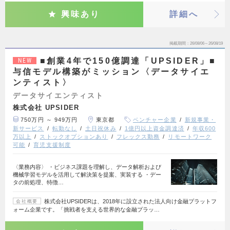
興味あり
詳細へ
掲載期間
26/08/06～26/08/19
■創業4年で150億調達「UPSIDER」■
NEW
与信モデル構築がミッション〈データサイエ
ンティスト〉
データサイエンティスト
株式会社 UPSIDER
750万円 ～ 949万円
東京都
ベンチャー企業
新規事業・
新サービス
転勤なし
土日祝休み
1億円以上資金調達済
年収600
万以上
ストックオプションあり
フレックス勤務
リモートワーク
可能
育児支援制度
〈業務内容〉 ・ビジネス課題を理解し、データ解析および
機械学習モデルを活用して解決策を提案、実装する ・デー
タの前処理、特徴…
株式会社UPSIDERは、2018年に設立された法人向け金融プラットフ
会社概要
ォーム企業です。「挑戦者を支える世界的な金融プラッ…