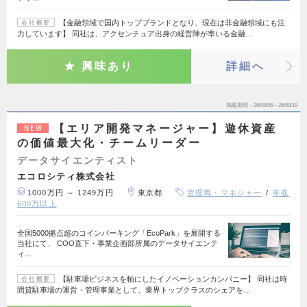
【金融領域で国内トップブランドとなり、現在は非金融領域にも注
会社概要
力しています】 同社は、アクセンチュア出身の経営陣が率いる金融…
興味あり
詳細へ
掲載期間
26/08/06～26/08/19
【エリア開発マネージャー】遊休資産
NEW
の価値最大化・チームリーダー
データサイエンティスト
エコロシティ株式会社
1000万円 ～ 1249万円
東京都
管理職・マネジャー
年収
600万以上
全国5000拠点超のコインパーキング「EcoPark」を展開する
当社にて、 COO直下・事業企画部所属のデータサイエンテ
ィ…
【駐車場ビジネスを軸にしたイノベーションカンパニー】 同社は時
会社概要
間貸駐車場の運営・管理事業として、業界トップクラスのシェアを…