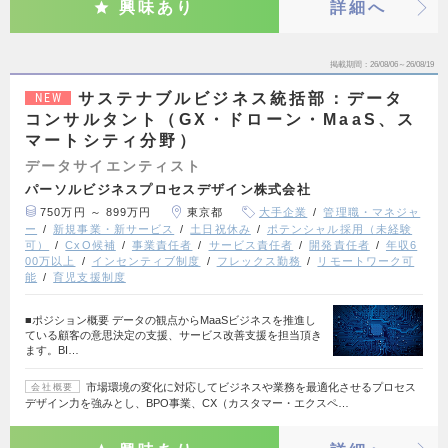
興味あり
詳細へ
掲載期間
26/08/06～26/08/19
サステナブルビジネス統括部：データ
NEW
コンサルタント（GX・ドローン・MaaS、ス
マートシティ分野）
データサイエンティスト
パーソルビジネスプロセスデザイン株式会社
750万円 ～ 899万円
東京都
大手企業
管理職・マネジャ
ー
新規事業・新サービス
土日祝休み
ポテンシャル採用（未経験
可）
CxO候補
事業責任者
サービス責任者
開発責任者
年収6
00万以上
インセンティブ制度
フレックス勤務
リモートワーク可
能
育児支援制度
■ポジション概要 データの観点からMaaSビジネスを推進し
ている顧客の意思決定の支援、サービス改善支援を担当頂き
ます。BI…
市場環境の変化に対応してビジネスや業務を最適化させるプロセス
会社概要
デザイン力を強みとし、BPO事業、CX（カスタマー・エクスペ…