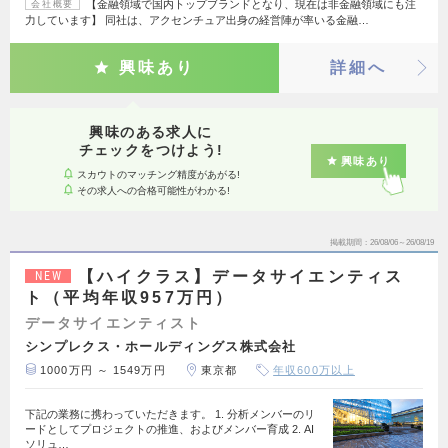
【金融領域で国内トップブランドとなり、現在は非金融領域にも注
会社概要
力しています】 同社は、アクセンチュア出身の経営陣が率いる金融…
興味あり
詳細へ
興味のある求人に
チェックをつけよう!
興味あり
スカウトのマッチング精度があがる!
その求人への合格可能性がわかる!
掲載期間
26/08/06～26/08/19
【ハイクラス】データサイエンティス
NEW
ト（平均年収957万円）
データサイエンティスト
シンプレクス・ホールディングス株式会社
1000万円 ～ 1549万円
東京都
年収600万以上
下記の業務に携わっていただきます。 1. 分析メンバーのリ
ードとしてプロジェクトの推進、およびメンバー育成 2. AI
ソリュ…