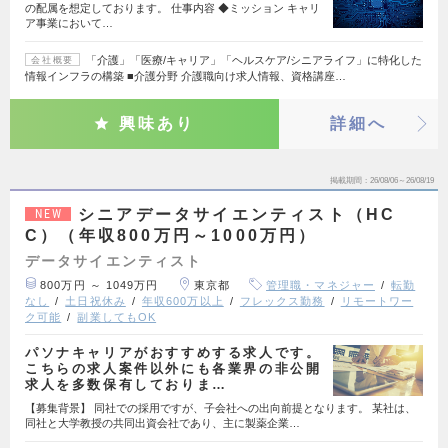
の配属を想定しております。 仕事内容 ◆ミッション キャリ
ア事業において…
「介護」「医療/キャリア」「ヘルスケア/シニアライフ」に特化した
会社概要
情報インフラの構築 ■介護分野 介護職向け求人情報、資格講座…
興味あり
詳細へ
掲載期間
26/08/06～26/08/19
シニアデータサイエンティスト（HC
NEW
C）（年収800万円～1000万円）
データサイエンティスト
800万円 ～ 1049万円
東京都
管理職・マネジャー
転勤
なし
土日祝休み
年収600万以上
フレックス勤務
リモートワー
ク可能
副業してもOK
パソナキャリアがおすすめする求人です。
こちらの求人案件以外にも各業界の非公開
求人を多数保有しておりま…
【募集背景】 同社での採用ですが、子会社への出向前提となります。 某社は、
同社と大学教授の共同出資会社であり、主に製薬企業…