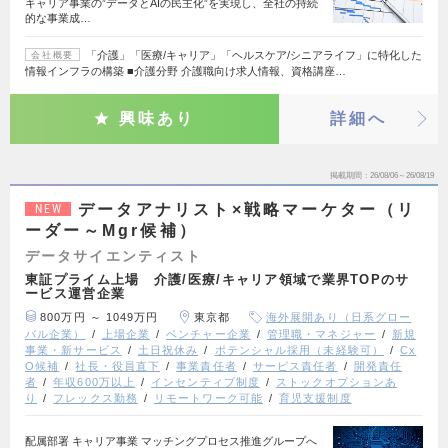
キャリア事業の”データとAIの民主化”を実現し、全社の持続
的な事業成…
「介護」「医療/キャリア」「ヘルスケア/シニアライフ」に特化した
会社概要
情報インフラの構築 ■介護分野 介護職向け求人情報、資格講座…
興味あり
詳細へ
掲載期間
26/08/06～26/08/19
データアナリスト×戦略マーケター（リ
NEW
ーダー～Mgr候補）
データサイエンティスト
東証プライム上場 介護/医療/キャリア領域で業界TOPのサ
ービス運営企業
800万円 ～ 1049万円
東京都
海外展開あり（日系グロー
バル企業）
上場企業
ベンチャー企業
管理職・マネジャー
新規
事業・新サービス
土日祝休み
ポテンシャル採用（未経験可）
Cx
O候補
社長・役員直下
事業責任者
サービス責任者
開発責任
者
年収600万以上
インセンティブ制度
ストックオプションあ
り
フレックス勤務
リモートワーク可能
育児支援制度
配属部署 キャリア事業 マッチングプロセス推進グループへ