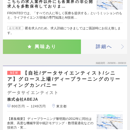
こちらの求人案件以外にも各業界の非公開
求人を多数保有しておりま…
FRONTEOでは、「すべての人に等しく医療を提供する」というミッションのも
と、ライフサイエンス領域の専門知識とAI技術…
匿名求人のため、求人詳細につきましてはご面談時にお伝え致しま
会社概要
す。
興味あり
詳細へ
掲載期間
26/08/06～26/08/19
【自社/データサイエンティスト/シニ
NEW
ア】グロース上場/ディープラーニングのリー
ディングカンパニー
データサイエンティスト
株式会社ABEJA
800万円 ～ 1249万円
東京都
【募集概要】 ディープラーニング黎明期の2012年に同社は
創業、高度な機械学習や統計モデリング・数理最適化などの
技術力・実…