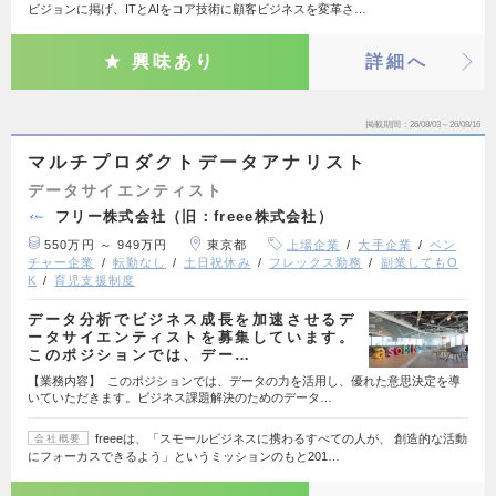
ビジョンに掲げ、ITとAIをコア技術に顧客ビジネスを変革さ…
興味あり
詳細へ
掲載期間
26/08/03～26/08/16
マルチプロダクトデータアナリスト
データサイエンティスト
フリー株式会社（旧：freee株式会社）
550万円 ～ 949万円
東京都
上場企業
大手企業
ベン
チャー企業
転勤なし
土日祝休み
フレックス勤務
副業してもO
K
育児支援制度
データ分析でビジネス成長を加速させるデ
ータサイエンティストを募集しています。
このポジションでは、デー…
【業務内容】 このポジションでは、データの力を活用し、優れた意思決定を導
いていただきます。ビジネス課題解決のためのデータ…
freeeは、「スモールビジネスに携わるすべての人が、 創造的な活動
会社概要
にフォーカスできるよう」というミッションのもと201…