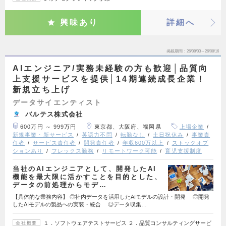
興味あり
詳細へ
掲載期間
26/08/03～26/08/16
AIエンジニア/実務未経験の方も歓迎│品質向
上支援サービスを提供│14期連続成長企業！
新規立ち上げ
データサイエンティスト
バルテス株式会社
600万円 ～ 999万円
東京都、大阪府、福岡県
上場企業
新規事業・新サービス
英語力不問
転勤なし
土日祝休み
事業責
任者
サービス責任者
開発責任者
年収600万以上
ストックオプ
ションあり
フレックス勤務
リモートワーク可能
育児支援制度
当社のAIエンジニアとして、開発したAI
機能を最大限に活かすことを目的とした、
データの前処理からモデ…
【具体的な業務内容】 ◎社内データを活用したAIモデルの設計・開発 ◎開発
したAIモデルの製品への実装・統合 ◎データ収集…
１．ソフトウェアテストサービス ２．品質コンサルティングサービ
会社概要