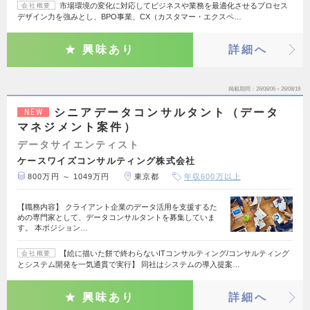
市場環境の変化に対応してビジネスや業務を最適化させるプロセス
会社概要
デザイン力を強みとし、BPO事業、CX（カスタマー・エクスペ…
興味あり
詳細へ
掲載期間
26/08/06～26/08/19
シニアデータコンサルタント（データ
NEW
マネジメント案件）
データサイエンティスト
ケースワイズコンサルティング株式会社
800万円 ～ 1049万円
東京都
年収600万以上
【職務内容】 クライアント企業のデータ活用を支援するた
めの専門家として、データコンサルタントを募集していま
す。 本ポジション…
【絵に描いた餅で終わらないITコンサルティング/コンサルティング
会社概要
とシステム開発を一気通貫で実行】 同社はシステムの導入提案…
興味あり
詳細へ