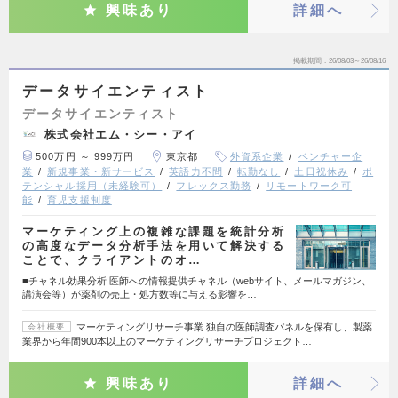
興味あり
詳細へ
掲載期間
26/08/03～26/08/16
データサイエンティスト
データサイエンティスト
株式会社エム・シー・アイ
500万円 ～ 999万円
東京都
外資系企業
ベンチャー企
業
新規事業・新サービス
英語力不問
転勤なし
土日祝休み
ポ
テンシャル採用（未経験可）
フレックス勤務
リモートワーク可
能
育児支援制度
マーケティング上の複雑な課題を統計分析
の高度なデータ分析手法を用いて解決する
ことで、クライアントのオ…
■チャネル効果分析 医師への情報提供チャネル（webサイト、メールマガジン、
講演会等）が薬剤の売上・処方数等に与える影響を…
マーケティングリサーチ事業 独自の医師調査パネルを保有し、製薬
会社概要
業界から年間900本以上のマーケティングリサーチプロジェクト…
興味あり
詳細へ