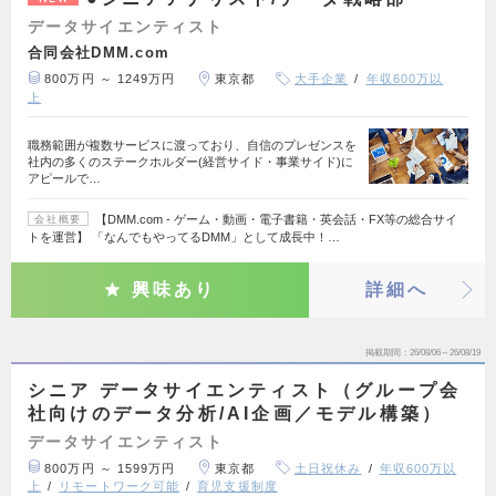
データサイエンティスト
合同会社DMM.com
800万円 ～ 1249万円
東京都
大手企業
年収600万以
上
職務範囲が複数サービスに渡っており、自信のプレゼンスを
社内の多くのステークホルダー(経営サイド・事業サイド)に
アピールで…
【DMM.com - ゲーム・動画・電子書籍・英会話・FX等の総合サイ
会社概要
トを運営】 「なんでもやってるDMM」として成長中！…
興味あり
詳細へ
掲載期間
26/08/06～26/08/19
シニア データサイエンティスト（グループ会
社向けのデータ分析/AI企画／モデル構築）
データサイエンティスト
800万円 ～ 1599万円
東京都
土日祝休み
年収600万以
上
リモートワーク可能
育児支援制度