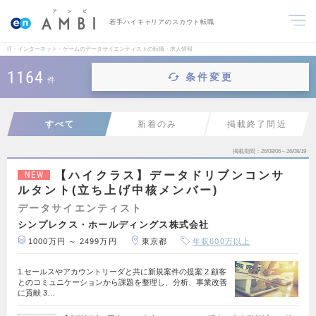
若手ハイキャリアのスカウト転職
IT・インターネット・ゲームのデータサイエンティストの転職・求人情報
1164
条件変更
件
すべて
新着のみ
掲載終了間近
掲載期間
26/08/06～26/08/19
【ハイクラス】データドリブンコンサ
NEW
ルタント(立ち上げ中核メンバー)
データサイエンティスト
シンプレクス・ホールディングス株式会社
1000万円 ～ 2499万円
東京都
年収600万以上
1.セールスやアカウントリーダと共に新規案件の提案 2.顧客
とのコミュニケーションから課題を整理し、分析、事業改善
に貢献 3…