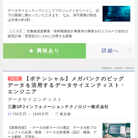
データサイエンティストとしてプロジェクトをリードし、以
下の業務に携わっていただきます。 なお、保守業務の割合
は全体の約1割…
労働者派遣事業・有料職業紹介事業等の事業を行うグループ会社の
会社概要
経営計画・管理並びにそれに付帯する業務
興味あり
詳細へ
掲載期間
26/08/06～26/08/19
【ポテンシャル】メガバンクのビッグ
NEW
データを活用するデータサイエンティスト・
エンジニア
データサイエンティスト
三菱UFJインフォメーションテクノロジー株式会社
750万円 ～ 1699万円
東京都
【業務内容】 ・データ分析テーマの選定、データ分析プロ
ジェクトの企画・推進 ・データ分析業務（設計・構築、デ
ータ解析、可視化…