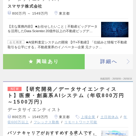
スマサテ株式会社
800万円 ～ 1549万円
東京都
【主な業務内容】 ■お任せしたいこと｜不動産ビッグデータ
を活用したData Scientist 20億件以上の不動産ビッグデ…
■AI賃料査定システムの開発 【IT×不動産】「仕組みと情報で不動産
会社概要
取引を公平にする」不動産業界のイノベータ―企業 元クック…
興味あり
詳細へ
掲載期間
26/08/06～26/08/19
【研究開発／データサイエンティス
NEW
ト】医療・創薬系AIシステム（年収800万円
～1500万円）
データサイエンティスト
800万円 ～ 1549万円
東京都
上場企業
土日祝休み
年
収600万以上
フレックス勤務
リモートワーク可能
パソナキャリアがおすすめする求人です。