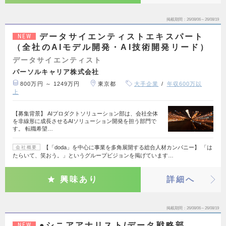
掲載期間
26/08/06～26/08/19
データサイエンティストエキスパート
NEW
（全社のAIモデル開発・AI技術開発リード）
データサイエンティスト
パーソルキャリア株式会社
800万円 ～ 1249万円
東京都
大手企業
年収600万以
上
【募集背景】 AIプロダクトソリューション部は、会社全体
を非線形に成長させるAIソリューション開発を担う部門で
す。 転職希望…
【「doda」を中心に事業を多角展開する総合人材カンパニー】 「は
会社概要
たらいて、笑おう。」というグループビジョンを掲げています…
興味あり
詳細へ
掲載期間
26/08/06～26/08/19
●シニアアナリスト/データ戦略部
NEW