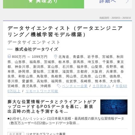
興味あり
詳細へ
掲載期間
26/08/03～26/08/16
データサイエンティスト（データエンジニア
リング／機械学習モデル構築）
データサイエンティスト
株式会社データワイズ
800万円 ～ 1099万円
北海道、青森県、岩手県、宮城県、秋田
県、山形県、福島県、茨城県、栃木県、群馬県、埼玉県、千葉県、東京
都、神奈川県、新潟県、富山県、石川県、福井県、山梨県、長野県、岐
阜県、静岡県、愛知県、三重県、滋賀県、京都府、大阪府、兵庫県、奈
良県、和歌山県、鳥取県、島根県、岡山県、広島県、山口県、徳島県、
香川県、愛媛県、高知県、福岡県、佐賀県、長崎県、熊本県、大分県、
宮崎県、鹿児島県、沖縄県
ベンチャー企業
土日祝休み
年収60
0万以上
リモートワーク可能
膨大な位置情報データとクライアントがア
ップロードするPOSデータを基に、新規
出店時の売上を予測するモ…
■お任せしたいミッション (1)日本最大規模・最高精度の膨大な位置情報データ
（数百万ユーザー/1日2億レコード/データ取得…
ジオデモグラフィック事業
会社概要