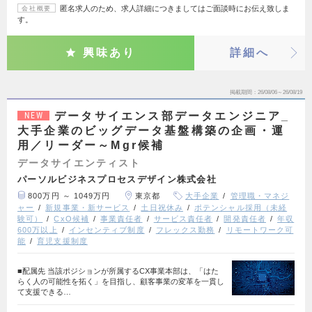
匿名求人のため、求人詳細につきましてはご面談時にお伝え致しま
会社概要
す。
興味あり
詳細へ
掲載期間
26/08/06～26/08/19
データサイエンス部データエンジニア_
NEW
大手企業のビッグデータ基盤構築の企画・運
用／リーダー～Mgr候補
データサイエンティスト
パーソルビジネスプロセスデザイン株式会社
800万円 ～ 1049万円
東京都
大手企業
管理職・マネジ
ャー
新規事業・新サービス
土日祝休み
ポテンシャル採用（未経
験可）
CxO候補
事業責任者
サービス責任者
開発責任者
年収
600万以上
インセンティブ制度
フレックス勤務
リモートワーク可
能
育児支援制度
■配属先 当該ポジションが所属するCX事業本部は、「はた
らく人の可能性を拓く」を目指し、顧客事業の変革を一貫し
て支援できる…