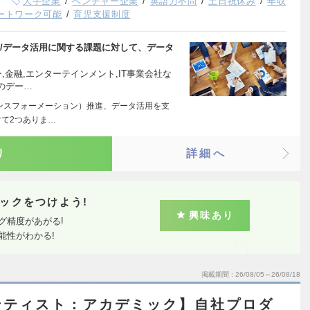
大手企業
ベンチャー企業
英語力不問
土日祝休み
年収
ートワーク可能
育児支援制度
/データ活用に関する課題に対して、データ
,金融,エンターテインメント,IT事業会社な
のデー…
ンスフォーメーション）推進、データ活用を支
て2つありま…
り
詳細へ
ックをつけよう!
興味あり
グ精度があがる!
能性がわかる!
掲載期間
26/08/05～26/08/18
ンティスト：アカデミック】自社プロダ