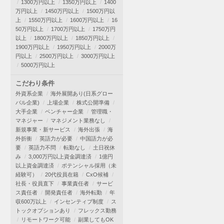
1300万円以上
1350万円以上
1400
万円以上
1450万円以上
1500万円以
上
1550万円以上
1600万円以上
16
50万円以上
1700万円以上
1750万円
以上
1800万円以上
1850万円以上
1900万円以上
1950万円以上
2000万
円以上
2500万円以上
3000万円以上
5000万円以上
こだわり条件
外資系企業
海外展開あり(日系グロー
バル企業)
上場企業
株式公開準備
大手企業
ベンチャー企業
管理職・
マネジャー
マネジメント業務なし
新規事業・新サービス
海外出張
海
外折衝
英語力が必要
中国語力が必
要
英語力不問
転勤なし
土日祝休
み
3,000万円以上資金調達済
1億円
以上資金調達済
ポテンシャル採用（未
経験可）
20代役員在籍
CxO候補
社長・役員直下
事業責任者
サービ
ス責任者
開発責任者
海外転勤
年
収600万以上
インセンティブ制度
ス
トックオプションあり
フレックス勤務
リモートワーク可能
副業してもOK