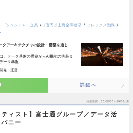
ベンチャー企業
1億円以上資金調達済
フレックス勤務
K
ータアーキテクチャの設計・構築を通じ
は、データ基盤の構築からAI機能の実装ま
 データ基盤…
の開発・運営
り
詳細へ
掲載期間
26/08/05～26/08/18
ンティスト】富士通グループ／データ活
ンパニー