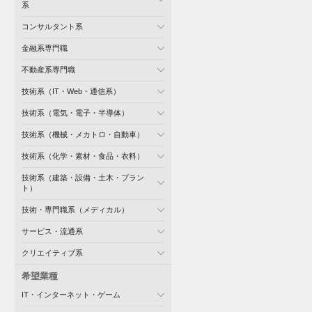
系
コンサルタント系
金融系専門職
不動産系専門職
技術系（IT・Web・通信系）
技術系（電気・電子・半導体）
技術系（機械・メカトロ・自動車）
技術系（化学・素材・食品・衣料）
技術系（建築・設備・土木・プラン
ト）
技術・専門職系（メディカル）
サービス・流通系
クリエイティブ系
希望業種
IT・インターネット・ゲーム