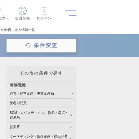
の方へ
会員登録
ログイン
トの転職・求人情報一覧
条件変更
その他の条件で探す
希望職種
経営・経営企画・事業企画系
管理部門系
SCM・ロジスティクス・物流・購買・
貿易系
営業系
マーケティング・販促企画・商品開発