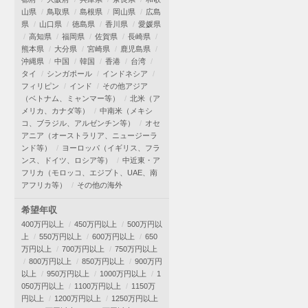
山県
鳥取県
島根県
岡山県
広島
県
山口県
徳島県
香川県
愛媛県
高知県
福岡県
佐賀県
長崎県
熊本県
大分県
宮崎県
鹿児島県
沖縄県
中国
韓国
香港
台湾
タイ
シンガポール
インドネシア
フィリピン
インド
その他アジア
（ベトナム、ミャンマー等）
北米（ア
メリカ、カナダ等）
中南米（メキシ
コ、ブラジル、アルゼンチン等）
オセ
アニア（オーストラリア、ニュージーラ
ンド等）
ヨーロッパ（イギリス、フラ
ンス、ドイツ、ロシア等）
中近東・ア
フリカ（モロッコ、エジプト、UAE、南
アフリカ等）
その他の海外
希望年収
400万円以上
450万円以上
500万円以
上
550万円以上
600万円以上
650
万円以上
700万円以上
750万円以上
800万円以上
850万円以上
900万円
以上
950万円以上
1000万円以上
1
050万円以上
1100万円以上
1150万
円以上
1200万円以上
1250万円以上