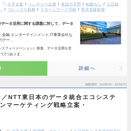
大手企業
ベンチャー企業
英語力不問
転勤なし
土日祝
）
フレックス勤務
リモートワーク可能
育児支援制度
/データ活用に関する課題に対して、データ
,金融,エンターテインメント,IT事業会社な
のデー…
ンスフォーメーション）推進、データ活用を支
て2つありま…
り
詳細へ
掲載期間
26/08/09～26/08/22
／NTT東日本のデータ統合エコシステ
ブンマーケティング戦略立案・