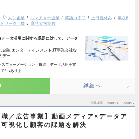
大手企業
ベンチャー企業
英語力不問
土日祝休み
年収6
ートワーク可能
育児支援制度
/データ活用に関する課題に対して、データ
,金融,エンターテインメント,IT事業会社な
のデー…
ンスフォーメーション）推進、データ活用を支
て2つありま…
り
詳細へ
掲載期間
26/08/04～26/08/17
ト職／広告事業】動画メディア×データア
を可視化し顧客の課題を解決