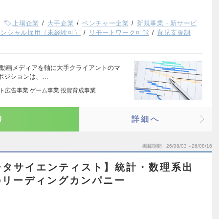
上場企業
大手企業
ベンチャー企業
新規事業・新サービ
テンシャル採用（未経験可）
リモートワーク可能
育児支援制
、動画メディアを軸に大手クライアントのマ
ポジションは、…
ット広告事業 ゲーム事業 投資育成事業
り
詳細へ
掲載期間
26/08/03～26/08/16
ータサイエンティスト】統計・数理系出
のリーディングカンパニー