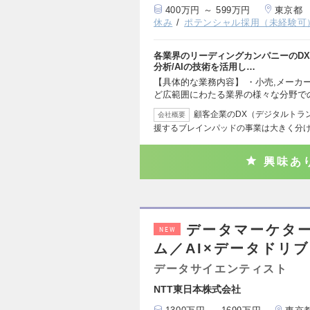
400万円 ～ 599万円
東京都
休み
ポテンシャル採用（未経験可
各業界のリーディングカンパニーのDX
分析/AIの技術を活用し…
【具体的な業務内容】 ・小売,メーカー
ど広範囲にわたる業界の様々な分野で
顧客企業のDX（デジタルトラ
会社概要
援するブレインパッドの事業は大きく分け
興味あ
データマーケター
NEW
ム／AI×データドリ
データサイエンティスト
NTT東日本株式会社