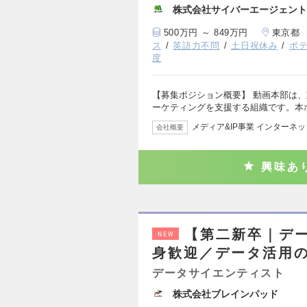
株式会社サイバーエージェント
500万円 ～ 849万円
東京都
ス
英語力不問
土日祝休み
ポ
度
【募集ポジション概要】 動画本部は
ーケティングを支援する組織です。本
メディア&IP事業 インターネ
会社概要
興味あ
【第二新卒｜デ
NEW
身歓迎／データ活用
データサイエンティスト
株式会社ブレインパッド