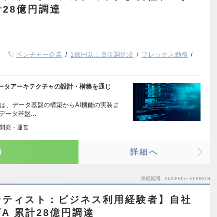
計28億円調達
ベンチャー企業
1億円以上資金調達済
フレックス勤務
K
ータアーキテクチャの設計・構築を通じ
は、データ基盤の構築からAI機能の実装ま
 データ基盤…
の開発・運営
り
詳細へ
掲載期間
26/08/05～26/08/18
ンティスト：ビジネス利用経験者】自社
A 累計28億円調達