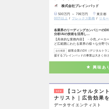
株式会社ブレインパッド
500万円 ～ 799万円
東京都
00万以上
フレックス勤務
リモ
各業界のリーディングカンパニーのDX
分析/AIの技術を活用し…
【具体的な業務内容】 ・小売,メーカー
ど広範囲にわたる業界の様々な分野で
顧客企業のDX（デジタルトラ
会社概要
援するブレインパッドの事業は大きく分け
興味あ
【コンサルタン
NEW
ナリスト｜広告効果
データサイエンティスト