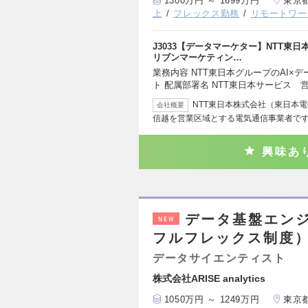
1300万円 ～ 1699万円
東京
上
フレックス勤務
リモートワー
J3033【データマーケター】NTT東
リブンマーケティン…
業務内容 NTT東日本グループのAI
ト 配属部署名 NTT東日本サービス 
NTT東日本株式会社（東日本
会社概要
信越を営業区域とする電気通信事業者です
興味あ
データ基盤エン
NEW
フルフレックス制度
データサイエンティスト
株式会社ARISE analytics
1050万円 ～ 1249万円
東京