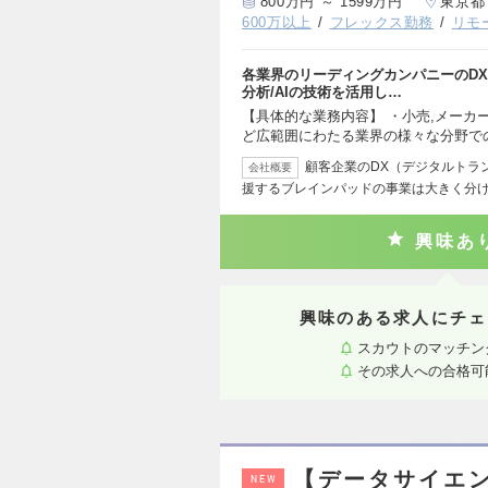
800万円 ～ 1599万円
東京都
600万以上
フレックス勤務
リモ
各業界のリーディングカンパニーのDX
分析/AIの技術を活用し…
【具体的な業務内容】 ・小売,メーカー
ど広範囲にわたる業界の様々な分野で
顧客企業のDX（デジタルトラ
会社概要
援するブレインパッドの事業は大きく分け
興味あ
興味のある求人にチェ
スカウトのマッチン
その求人への合格可
【データサイエ
NEW