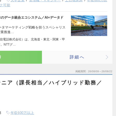
都
大手企業
管理職・マネジャー
土日祝休み
年収600万以
ク可能
日本のデータ統合エコシステム／AI×データド
×データマーケティング戦略を担うスペシャリス
営業推進…
電信電話株式会社）は、北海道・東北・関東・甲
。NTTグ…
り
詳細へ
掲載期間
26/08/09～26/08/22
ジニア（課長相当／ハイブリッド勤務／
）
都
年収600万以上