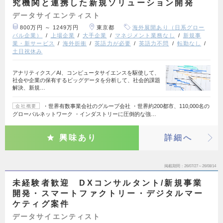
究機関と連携した新規ソリューション開発
データサイエンティスト
800万円 ～ 1249万円
東京都
海外展開あり（日系グロー
バル企業）
上場企業
大手企業
マネジメント業務なし
新規事
業・新サービス
海外折衝
英語力が必要
英語力不問
転勤なし
土日祝休み
アナリティクス／AI、コンピュータサイエンスを駆使して、
社会や企業の保有するビッグデータを分析して、社会的課題
解決、新規…
・世界有数事業会社のグループ会社 ・世界約200都市、110,000名の
会社概要
グローバルネットワーク ・インダストリーに圧倒的な強…
興味あり
詳細へ
掲載期間
26/07/27～26/08/14
未経験者歓迎 DXコンサルタント/新規事業
開発・スマートファクトリー・デジタルマー
ケティグ案件
データサイエンティスト