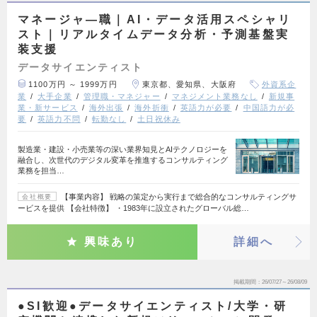
マネージャ―職｜AI・データ活用スペシャリ
スト｜リアルタイムデータ分析・予測基盤実
装支援
データサイエンティスト
1100万円 ～ 1999万円
東京都、愛知県、大阪府
外資系企
業
大手企業
管理職・マネジャー
マネジメント業務なし
新規事
業・新サービス
海外出張
海外折衝
英語力が必要
中国語力が必
要
英語力不問
転勤なし
土日祝休み
製造業・建設・小売業等の深い業界知見とAIテクノロジーを
融合し、次世代のデジタル変革を推進するコンサルティング
業務を担当…
【事業内容】 戦略の策定から実行まで総合的なコンサルティングサ
会社概要
ービスを提供 【会社特徴】 ・1983年に設立されたグローバル総…
興味あり
詳細へ
掲載期間
26/07/27～26/08/09
●SI歓迎●データサイエンティスト/大学・研