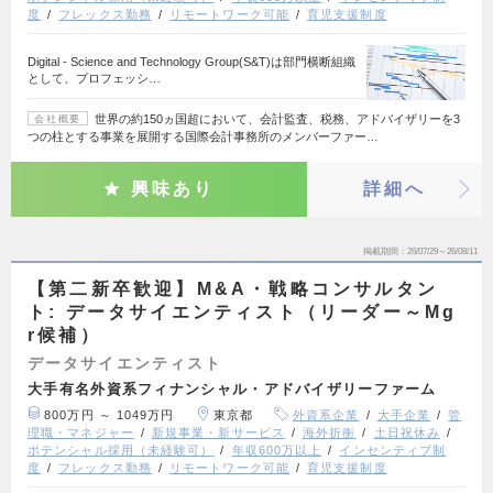
度
フレックス勤務
リモートワーク可能
育児支援制度
Digital - Science and Technology Group(S&T)は部門横断組織
として、プロフェッシ…
世界の約150ヵ国超において、会計監査、税務、アドバイザリーを3
会社概要
つの柱とする事業を展開する国際会計事務所のメンバーファー…
興味あり
詳細へ
掲載期間
26/07/29～26/08/11
【第二新卒歓迎】M&A・戦略コンサルタン
ト: データサイエンティスト（リーダー～Mg
r候補）
データサイエンティスト
大手有名外資系フィナンシャル・アドバイザリーファーム
800万円 ～ 1049万円
東京都
外資系企業
大手企業
管
理職・マネジャー
新規事業・新サービス
海外折衝
土日祝休み
ポテンシャル採用（未経験可）
年収600万以上
インセンティブ制
度
フレックス勤務
リモートワーク可能
育児支援制度