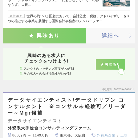
や、コンサルティングプロジェクトにおけるデリバリーのみ
ならず、大規…
世界の約150ヵ国超において、会計監査、税務、アドバイザリーを3
会社概要
つの柱とする事業を展開する国際会計事務所のメンバーファー…
興味あり
詳細へ
興味のある求人に
チェックをつけよう!
興味あり
スカウトのマッチング精度があがる!
その求人への合格可能性がわかる!
掲載期間
26/07/29～26/08/11
データサイエンティスト/データドリブン コ
ンサルタント ※コンサル未経験可／リーダ
ー～Mgr候補
データサイエンティスト
外資系大手総合コンサルティングファーム
800万円 ～ 1149万円
東京都、大阪府
外資系企業
上場