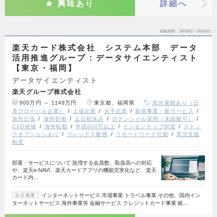
興味あり
詳細へ
掲載期間
26/08/02～26/08/15
楽天カード株式会社 システム本部 データ
活用推進グループ：データサイエンティスト
【東京・福岡】
データサイエンティスト
楽天グループ株式会社
900万円 ～ 1149万円
東京都、福岡県
海外展開あり（日
系グローバル企業）
上場企業
大手企業
新規事業・新サービス
海外出張
海外折衝
土日祝休み
ポテンシャル採用（未経験可）
CxO候補
海外転勤
年収600万以上
インセンティブ制度
ストッ
クオプションあり
フレックス勤務
リモートワーク可能
育児支援
制度
部署・サービスについて 急増する会員数、取扱高への対応
や、楽天e-NAVI、楽天カードアプリの機能充実化など、楽天
カード内…
インターネットサービス 市場事業 トラベル事業 その他、国内イン
会社概要
ターネットサービス 海外事業等 金融サービス クレジットカード事業 銀…