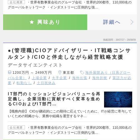
・世界有数事業会社のグループ会社 ・世界約200都市、110,000名の
会社概要
グローバルネットワーク ・インダストリーに圧倒的な強…
興味あり
詳細へ
掲載期間
26/07/27～26/08/09
●(管理職)CIOアドバイザリー・IT戦略コンサ
ルタント/CIOと伴走しながら経営戦略支援
データサイエンティスト
1200万円 ～ 2499万円
東京都
海外展開あり（日系グロー
バル企業）
上場企業
大手企業
海外出張
海外折衝
英語力が必
要
転勤なし
土日祝休み
IT部門のミッションビジョンバリューを再
定義し、企業活動に貢献すべく変革を進め
るCIOおよびIT部門…
【職務内容】 CIOが継続的にこの期待に応えていくために、ITが経営に寄与して
いくための戦略から、業務や組織を運営するマネ…
・世界有数事業会社のグループ会社 ・世界約200都市、110,000名の
会社概要
グローバルネットワーク ・インダストリーに圧倒的な強…