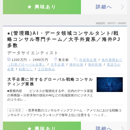
興味あり
詳細へ
掲載期間
26/07/27～26/08/09
●(管理職)AI・データ領域コンサルタント/戦
略コンサル専門チーム／大手外資系／海外PJ
多数
データサイエンティスト
1200万円 ～ 2499万円
東京都
外資系企業
海外展開あり
（日系グローバル企業）
大手企業
海外出張
海外折衝
英語力が
必要
転勤なし
土日祝休み
大手企業に対するグローバル戦略コンサル
ティング業務
■業務内容 ビジネスが複雑化する中、社内のデータ基盤
の再構築～分析体制の強化やAIなどの先端技術のビジネスと
のコラボレ…
・世界有数のコンサルティングファーム ・アメリカにおける戦略コ
会社概要
ンサルティングファームランキングで毎年上位に位置する ・ヘッド…
興味あり
詳細へ