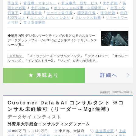
手企業
管理職・マネジャー
新規事業・新サービス
海外折衝
英
語力が必要
土日祝休み
ポテンシャル採用（未経験可）
社長・役
員直下
事業責任者
サービス責任者
開発責任者
海外転勤
年収
600万以上
ストックオプションあり
フレックス勤務
リモートワー
ク可能
育児支援制度
◆業務内容 デジタルマーケティングの要となるカスタマー
データプラットフォーム(CDP)とビジネスインテリジェンス
ツール(B…
「ストラテジー & コンサルティング」「 テクノロジー」「オペレー
会社概要
ションズ」「インダストリーX」「ソング」の5つの領域で…
興味あり
詳細へ
掲載期間
26/07/29～26/08/11
Customer Data＆AI コンサルタント ※コ
ンサル未経験可（リーダー～Mgr候補）
データサイエンティスト
外資系大手総合コンサルティングファーム
800万円 ～ 1149万円
東京都、大阪府
外資系企業
上場
企業
大手企業
管理職・マネジャー
新規事業・新サービス
海外