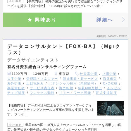
【事業内容】 戦略の策定から実行まで総合的なコンサルティングサ
会社概要
ービスを提供 【会社特徴】 ・1983年に設立されたグローバル総…
興味あり
詳細へ
掲載期間
26/08/02～26/08/15
データコンサルタント【FOX-BA】（Mgrク
ラス）
データサイエンティスト
有名外資系総合コンサルティングファーム
1100万円 ～ 1349万円
東京都
外資系企業
上場企業
大手企業
管理職・マネジャー
新規事業・新サービス
海外出張
海外折衝
土日祝休み
ポテンシャル採用（未経験可）
CxO候補
事業責任者
サービス責任者
海外転勤
年収600万以上
インセン
ティブ制度
フレックス勤務
リモートワーク可能
育児支援制度
【職務内容】​ データ利活用によるクライアントマーケティ
ングのマーケティング／セールス変革の実現を支援を行いま
す。​ クライ…
世界155カ国・28万人以上のグローバルネットワークを活用し、幅
会社概要
広い業界知見や最先端のデジタルテクノロジーといった専門性…