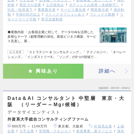
折衝
英語力が必要
土日祝休み
ポテンシャル採用（未経験可）
社長・役員直下
事業責任者
サービス責任者
開発責任者
海外転
勤
年収600万以上
ストックオプションあり
フレックス勤務
リ
モートワーク可能
育児支援制度
◆業務内容 ・お客様企業に対して、データやAIを活用した
多様なテーマ（顧客理解の深化、新規ビジネス構築、サービ
ス見直し、業…
「ストラテジー & コンサルティング」「 テクノロジー」「オペレー
会社概要
ションズ」「インダストリーX」「ソング」の5つの領域で…
興味あり
詳細へ
掲載期間
26/07/29～26/08/11
Data＆AI コンサルタント 中堅層 東京・大
阪 （リーダー～Mgr候補）
データサイエンティスト
外資系大手総合コンサルティングファーム
800万円 ～ 1149万円
東京都、大阪府
外資系企業
上場
企業
大手企業
管理職・マネジャー
新規事業・新サービス
海外