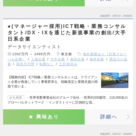
掲載期間
26/07/27～26/08/09
●(マネージャー採用)ICT戦略・業務コンサル
タント/DX・IXを通じた新規事業の創出/大手
日系企業
データサイエンティスト
1200万円 ～ 2499万円
東京都
海外展開あり（日系グロー
バル企業）
上場企業
大手企業
海外出張
海外折衝
英語力が必
要
英語力不問
転勤なし
土日祝休み
【職務内容】 ICT戦略／業務コンサルタントは、クライアン
ト企業が推進していく事業変革を、戦略策定と業務支援の両
面で担いま…
・世界有数事業会社のグループ会社 ・世界約200都市、110,000名の
会社概要
グローバルネットワーク ・インダストリーに圧倒的な強…
興味あり
詳細へ
掲載期間
26/07/27～26/08/09