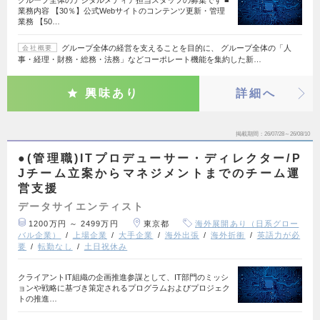
業務内容 【30％】公式Webサイトのコンテンツ更新・管理
業務 【50…
グループ全体の経営を支えることを目的に、 グループ全体の「人
会社概要
事・経理・財務・総務・法務」などコーポレート機能を集約した新…
興味あり
詳細へ
掲載期間
26/07/28～26/08/10
●(管理職)ITプロデューサー・ディレクター/P
Jチーム立案からマネジメントまでのチーム運
営支援
データサイエンティスト
1200万円 ～ 2499万円
東京都
海外展開あり（日系グロー
バル企業）
上場企業
大手企業
海外出張
海外折衝
英語力が必
要
転勤なし
土日祝休み
クライアントIT組織の企画推進参謀として、IT部門のミッシ
ョンや戦略に基づき策定されるプログラムおよびプロジェク
トの推進…