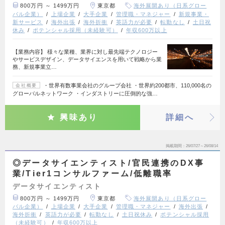
800万円 ～ 1499万円
東京都
海外展開あり（日系グロー
バル企業）
上場企業
大手企業
管理職・マネジャー
新規事業・
新サービス
海外出張
海外折衝
英語力が必要
転勤なし
土日祝
休み
ポテンシャル採用（未経験可）
年収600万以上
【業務内容】 様々な業種、業界に対し最先端テクノロジー
やサービスデザイン、データサイエンスを用いて戦略から業
務、新規事業立…
・世界有数事業会社のグループ会社 ・世界約200都市、110,000名の
会社概要
グローバルネットワーク ・インダストリーに圧倒的な強…
興味あり
詳細へ
掲載期間
26/07/27～26/08/14
◎データサイエンティスト/官民連携のDX事
業/Tier1コンサルファーム/低離職率
データサイエンティスト
800万円 ～ 1499万円
東京都
海外展開あり（日系グロー
バル企業）
上場企業
大手企業
管理職・マネジャー
海外出張
海外折衝
英語力が必要
転勤なし
土日祝休み
ポテンシャル採用
（未経験可）
年収600万以上