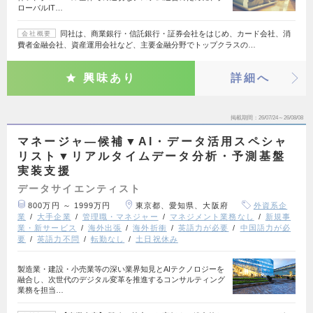
ローバルIT…
同社は、商業銀行・信託銀行・証券会社をはじめ、カード会社、消
会社概要
費者金融会社、資産運用会社など、主要金融分野でトップクラスの…
興味あり
詳細へ
掲載期間
26/07/24～26/08/08
マネージャ―候補▼AI・データ活用スペシャ
リスト▼リアルタイムデータ分析・予測基盤
実装支援
データサイエンティスト
800万円 ～ 1999万円
東京都、愛知県、大阪府
外資系企
業
大手企業
管理職・マネジャー
マネジメント業務なし
新規事
業・新サービス
海外出張
海外折衝
英語力が必要
中国語力が必
要
英語力不問
転勤なし
土日祝休み
製造業・建設・小売業等の深い業界知見とAIテクノロジーを
融合し、次世代のデジタル変革を推進するコンサルティング
業務を担当…