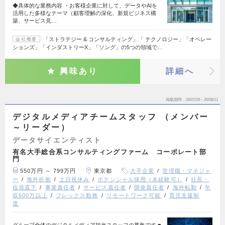
◆具体的な業務内容 ・お客様企業に対して、データやAIを
活用した多様なテーマ（顧客理解の深化、新規ビジネス構
築、サービス見…
「ストラテジー & コンサルティング」「 テクノロジー」「オペレー
会社概要
ションズ」「インダストリーX」「ソング」の5つの領域で…
興味あり
詳細へ
掲載期間
26/07/29～26/08/11
デジタルメディアチームスタッフ （メンバー
～リーダー）
データサイエンティスト
有名大手総合系コンサルティングファーム コーポレート部
門
550万円 ～ 799万円
東京都
大手企業
管理職・マネジャ
ー
海外折衝
土日祝休み
ポテンシャル採用（未経験可）
社長・
役員直下
事業責任者
サービス責任者
開発責任者
海外転勤
年
収600万以上
フレックス勤務
リモートワーク可能
育児支援制
度
グループ全体のデジタルメディア担当スタッフの募集です ■