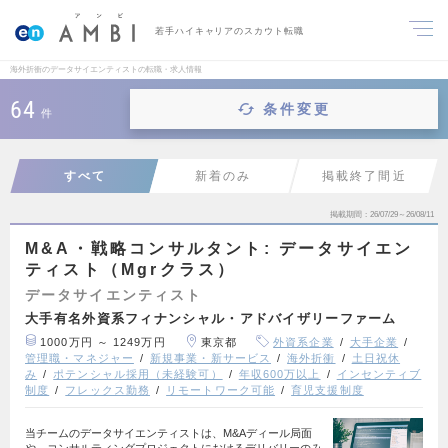
若手ハイキャリアのスカウト転職
海外折衝のデータサイエンティストの転職・求人情報
64
条件変更
件
すべて
新着のみ
掲載終了間近
掲載期間
26/07/29～26/08/11
M&A・戦略コンサルタント: データサイエン
ティスト（Mgrクラス）
データサイエンティスト
大手有名外資系フィナンシャル・アドバイザリーファーム
1000万円 ～ 1249万円
東京都
外資系企業
大手企業
管理職・マネジャー
新規事業・新サービス
海外折衝
土日祝休
み
ポテンシャル採用（未経験可）
年収600万以上
インセンティブ
制度
フレックス勤務
リモートワーク可能
育児支援制度
当チームのデータサイエンティストは、M&Aディール局面