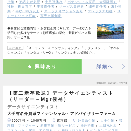
折衝
英語力が必要
土日祝休み
ポテンシャル採用（未経験可）
社長・役員直下
事業責任者
サービス責任者
開発責任者
海外転
勤
年収600万以上
ストックオプションあり
フレックス勤務
リ
モートワーク可能
育児支援制度
◆具体的な業務内容 ・お客様企業に対して、データやAIを
活用した多様なテーマ（顧客理解の深化、新規ビジネス構
築、サービス見…
「ストラテジー & コンサルティング」「 テクノロジー」「オペレー
会社概要
ションズ」「インダストリーX」「ソング」の5つの領域で…
興味あり
詳細へ
掲載期間
26/07/29～26/08/11
【第二新卒歓迎】データサイエンティスト
（リーダー～Mgr候補）
データサイエンティスト
大手有名外資系フィナンシャル・アドバイザリーファーム
800万円 ～ 1049万円
東京都
外資系企業
大手企業
管
理職・マネジャー
新規事業・新サービス
海外折衝
土日祝休み
ポテンシャル採用（未経験可）
年収600万以上
インセンティブ制