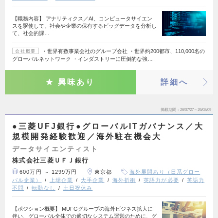
【職務内容】 アナリティクス／AI、コンピュータサイエン
スを駆使して、社会や企業の保有するビッグデータを分析し
て、社会的課…
・世界有数事業会社のグループ会社 ・世界約200都市、110,000名の
会社概要
グローバルネットワーク ・インダストリーに圧倒的な強…
興味あり
詳細へ
掲載期間
26/07/27～26/08/09
●三菱UFJ銀行●グローバルITガバナンス／大
規模開発経験歓迎／海外駐在機会大
データサイエンティスト
株式会社三菱ＵＦＪ銀行
600万円 ～ 1299万円
東京都
海外展開あり（日系グロー
バル企業）
上場企業
大手企業
海外折衝
英語力が必要
英語力
不問
転勤なし
土日祝休み
【ポジション概要】 MUFGグループの海外ビジネス拡大に
伴い、グローバル全体での適切なシステム運営のために、グ