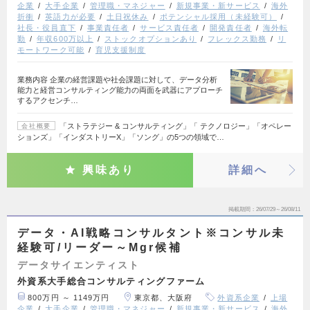
企業
大手企業
管理職・マネジャー
新規事業・新サービス
海外
折衝
英語力が必要
土日祝休み
ポテンシャル採用（未経験可）
社長・役員直下
事業責任者
サービス責任者
開発責任者
海外転
勤
年収600万以上
ストックオプションあり
フレックス勤務
リ
モートワーク可能
育児支援制度
業務内容 企業の経営課題や社会課題に対して、データ分析
能力と経営コンサルティング能力の両面を武器にアプローチ
するアクセンチ…
「ストラテジー & コンサルティング」「 テクノロジー」「オペレー
会社概要
ションズ」「インダストリーX」「ソング」の5つの領域で…
興味あり
詳細へ
掲載期間
26/07/29～26/08/11
データ・AI戦略コンサルタント※コンサル未
経験可/リーダー～Mgr候補
データサイエンティスト
外資系大手総合コンサルティングファーム
800万円 ～ 1149万円
東京都、大阪府
外資系企業
上場
企業
大手企業
管理職・マネジャー
新規事業・新サービス
海外