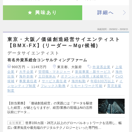
興味あり
詳細へ
掲載期間
26/08/02～26/08/15
東京・大阪／価値創造経営サイエンティスト
【BMX-FX】(リーダー～Mgr候補)
データサイエンティスト
有名外資系総合コンサルティングファーム
900万円 ～ 1149万円
東京都、大阪府
外資系企業
上場
企業
大手企業
管理職・マネジャー
新規事業・新サービス
海外
出張
海外折衝
土日祝休み
ポテンシャル採用（未経験可）
CxO
候補
事業責任者
サービス責任者
海外転勤
年収600万以上
イ
ンセンティブ制度
フレックス勤務
リモートワーク可能
育児支援
制度
【担当業務】 「価値創造経営」の実践には「データを駆使
した経営」が鍵となりますが、経営/業務の現場はAIの活用
以前にデータ…
世界155カ国・28万人以上のグローバルネットワークを活用し、幅
会社概要
広い業界知見や最先端のデジタルテクノロジーといった専門性…