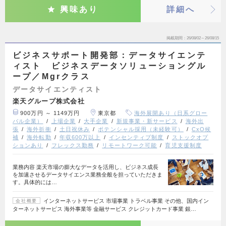
興味あり
詳細へ
掲載期間
26/08/02～26/08/15
ビジネスサポート開発部：データサイエンテ
ィスト ビジネスデータソリューショングル
ープ／Mgrクラス
データサイエンティスト
楽天グループ株式会社
900万円 ～ 1149万円
東京都
海外展開あり（日系グロー
バル企業）
上場企業
大手企業
新規事業・新サービス
海外出
張
海外折衝
土日祝休み
ポテンシャル採用（未経験可）
CxO候
補
海外転勤
年収600万以上
インセンティブ制度
ストックオプ
ションあり
フレックス勤務
リモートワーク可能
育児支援制度
業務内容 楽天市場の膨大なデータを活用し、ビジネス成長
を加速させるデータサイエンス業務全般を担っていただきま
す。具体的には…
インターネットサービス 市場事業 トラベル事業 その他、国内イン
会社概要
ターネットサービス 海外事業等 金融サービス クレジットカード事業 銀…