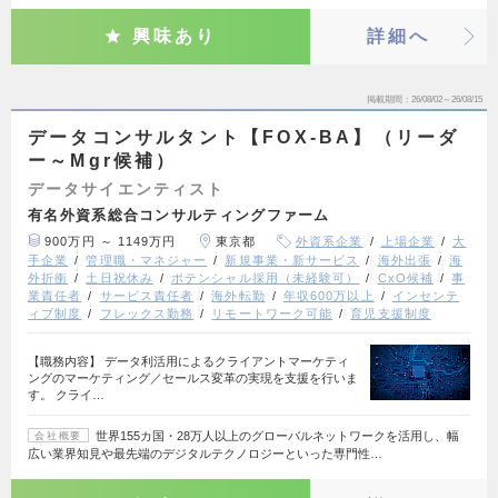
興味あり
詳細へ
掲載期間
26/08/02～26/08/15
データコンサルタント【FOX-BA】（リーダ
ー～Mgr候補）
データサイエンティスト
有名外資系総合コンサルティングファーム
900万円 ～ 1149万円
東京都
外資系企業
上場企業
大
手企業
管理職・マネジャー
新規事業・新サービス
海外出張
海
外折衝
土日祝休み
ポテンシャル採用（未経験可）
CxO候補
事
業責任者
サービス責任者
海外転勤
年収600万以上
インセンテ
ィブ制度
フレックス勤務
リモートワーク可能
育児支援制度
【職務内容】​ データ利活用によるクライアントマーケティ
ングのマーケティング／セールス変革の実現を支援を行いま
す。​ クライ…
世界155カ国・28万人以上のグローバルネットワークを活用し、幅
会社概要
広い業界知見や最先端のデジタルテクノロジーといった専門性…