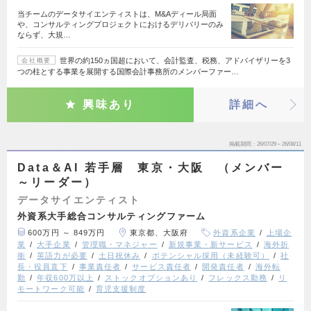
当チームのデータサイエンティストは、M&Aディール局面
や、コンサルティングプロジェクトにおけるデリバリーのみ
ならず、大規…
世界の約150ヵ国超において、会計監査、税務、アドバイザリーを3
会社概要
つの柱とする事業を展開する国際会計事務所のメンバーファー…
興味あり
詳細へ
掲載期間
26/07/29～26/08/11
Data＆AI 若手層 東京・大阪 （メンバー
～リーダー）
データサイエンティスト
外資系大手総合コンサルティングファーム
600万円 ～ 849万円
東京都、大阪府
外資系企業
上場企
業
大手企業
管理職・マネジャー
新規事業・新サービス
海外折
衝
英語力が必要
土日祝休み
ポテンシャル採用（未経験可）
社
長・役員直下
事業責任者
サービス責任者
開発責任者
海外転
勤
年収600万以上
ストックオプションあり
フレックス勤務
リ
モートワーク可能
育児支援制度