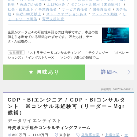
折衝
英語力が必要
土日祝休み
ポテンシャル採用（未経験可）
社長・役員直下
事業責任者
サービス責任者
開発責任者
海外転
勤
年収600万以上
ストックオプションあり
フレックス勤務
リ
モートワーク可能
育児支援制度
企業がデータとAIの可能性を語るのは簡単ですが、本当の価
値を引き出せている組織はわずかです。 私たちは、デー
タ・AI戦略の…
「ストラテジー & コンサルティング」「 テクノロジー」「オペレー
会社概要
ションズ」「インダストリーX」「ソング」の5つの領域で…
興味あり
詳細へ
掲載期間
26/07/29～26/08/11
CDP・BIエンジニア / CDP・BIコンサルタ
ント ※コンサル未経験可（リーダー～Mgr
候補）
データサイエンティスト
外資系大手総合コンサルティングファーム
800万円 ～ 1149万円
東京都
外資系企業
上場企業
大