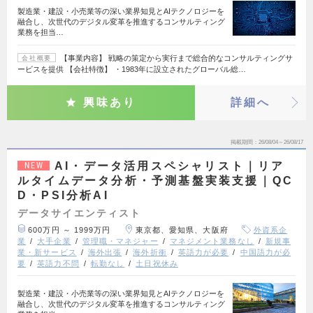
製造業・建設・小売業等の深い業界知見とAIテクノロジーを
融合し、次世代のデジタル変革を推進するコンサルティング
業務を担当…
【事業内容】 戦略の策定から実行まで総合的なコンサルティングサ
会社概要
ービスを提供 【会社特徴】 ・1983年に設立されたグローバル総…
興味あり
詳細へ
掲載期間
26/08/04～26/08/17
AI・データ活用スペシャリスト｜リア
NEW
ルタイムデータ分析・予測基盤実装支援｜QC
D・PSI分析AI
データサイエンティスト
600万円 ～ 1999万円
東京都、愛知県、大阪府
外資系企
業
大手企業
管理職・マネジャー
マネジメント業務なし
新規事
業・新サービス
海外出張
海外折衝
英語力が必要
中国語力が必
要
英語力不問
転勤なし
土日祝休み
製造業・建設・小売業等の深い業界知見とAIテクノロジーを
融合し、次世代のデジタル変革を推進するコンサルティング