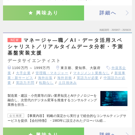
興味あり
詳細へ
掲載期間
26/08/07～26/08/24
マネージャ―職／AI・データ活用スペ
NEW
シャリスト／リアルタイムデータ分析・予測
基盤実装支援
データサイエンティスト
1100万円 ～ 1999万円
東京都、愛知県、大阪府
外資系企
業
大手企業
管理職・マネジャー
マネジメント業務なし
新規事
業・新サービス
海外出張
海外折衝
英語力が必要
中国語力が必
要
英語力不問
転勤なし
土日祝休み
製造業・建設・小売業等の深い業界知見とAIテクノロジーを
融合し、次世代のデジタル変革を推進するコンサルティング
業務を担当…
【事業内容】 戦略の策定から実行まで総合的なコンサルティングサ
会社概要
ービスを提供 【会社特徴】 ・1983年に設立されたグローバル総…
興味あり
詳細へ