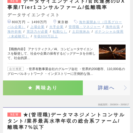
データサイエンティスト/官民連携のDX
NEW
事業/Tier1コンサルファーム/低離職率
データサイエンティスト
800万円 ～ 1499万円
東京都
海外展開あり（日系グロー
バル企業）
上場企業
大手企業
管理職・マネジャー
海外出張
海外折衝
英語力が必要
転勤なし
土日祝休み
ポテンシャル採用
（未経験可）
年収600万以上
【職務内容】 アナリティクス／AI、コンピュータサイエン
スを駆使して、社会や企業の保有するビッグデータを分析し
て、社会的課…
・世界有数事業会社のグループ会社 ・世界約200都市、110,000名の
会社概要
グローバルネットワーク ・インダストリーに圧倒的な強…
興味あり
詳細へ
掲載期間
26/08/04～26/08/17
★(管理職)データマネジメントコンサル
NEW
タント/業界最高水準年収の総合系ファーム/
離職率7%以下