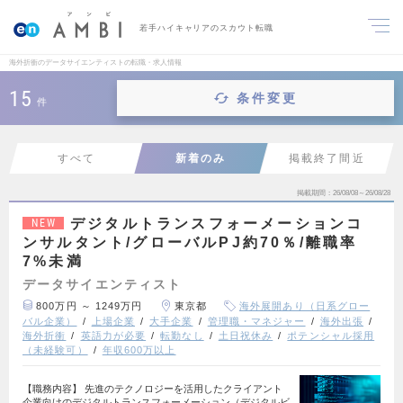
若手ハイキャリアのスカウト転職
海外折衝のデータサイエンティストの転職・求人情報
15
条件変更
件
すべて
新着のみ
掲載終了間近
掲載期間
26/08/08～26/08/28
デジタルトランスフォーメーションコ
NEW
ンサルタント/グローバルPJ約70％/離職率
7%未満
データサイエンティスト
800万円 ～ 1249万円
東京都
海外展開あり（日系グロー
バル企業）
上場企業
大手企業
管理職・マネジャー
海外出張
海外折衝
英語力が必要
転勤なし
土日祝休み
ポテンシャル採用
（未経験可）
年収600万以上
【職務内容】 先進のテクノロジーを活用したクライアント
企業向けのデジタルトランスフォーメーション（デジタルビ