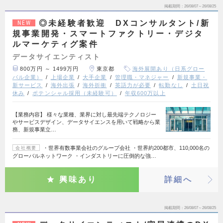
掲載期間
26/08/07～26/08/25
◎未経験者歓迎 DXコンサルタント/新
NEW
規事業開発・スマートファクトリー・デジタ
ルマーケティグ案件
データサイエンティスト
800万円 ～ 1499万円
東京都
海外展開あり（日系グロー
バル企業）
上場企業
大手企業
管理職・マネジャー
新規事業・
新サービス
海外出張
海外折衝
英語力が必要
転勤なし
土日祝
休み
ポテンシャル採用（未経験可）
年収600万以上
【業務内容】 様々な業種、業界に対し最先端テクノロジー
やサービスデザイン、データサイエンスを用いて戦略から業
務、新規事業立…
・世界有数事業会社のグループ会社 ・世界約200都市、110,000名の
会社概要
グローバルネットワーク ・インダストリーに圧倒的な強…
興味あり
詳細へ
掲載期間
26/08/07～26/08/25