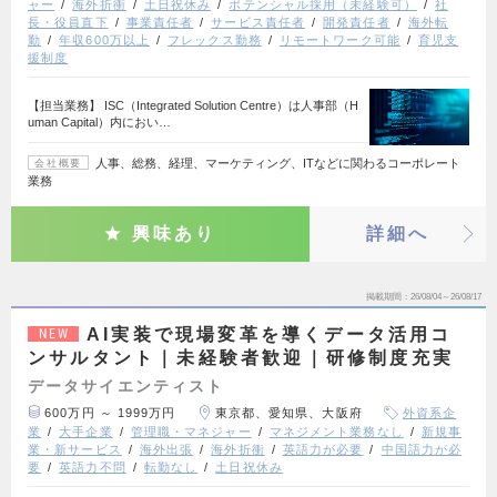
ャー
海外折衝
土日祝休み
ポテンシャル採用（未経験可）
社
長・役員直下
事業責任者
サービス責任者
開発責任者
海外転
勤
年収600万以上
フレックス勤務
リモートワーク可能
育児支
援制度
【担当業務】 ISC（Integrated Solution Centre）は人事部（H
uman Capital）内におい…
人事、総務、経理、マーケティング、ITなどに関わるコーポレート
会社概要
業務
興味あり
詳細へ
掲載期間
26/08/04～26/08/17
AI実装で現場変革を導くデータ活用コ
NEW
ンサルタント｜未経験者歓迎｜研修制度充実
データサイエンティスト
600万円 ～ 1999万円
東京都、愛知県、大阪府
外資系企
業
大手企業
管理職・マネジャー
マネジメント業務なし
新規事
業・新サービス
海外出張
海外折衝
英語力が必要
中国語力が必
要
英語力不問
転勤なし
土日祝休み