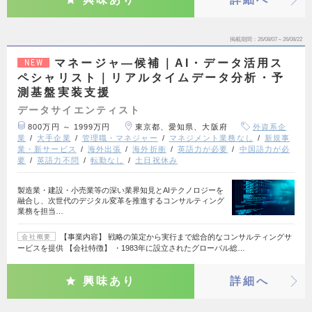
掲載期間
26/08/07～26/08/22
マネージャ―候補｜AI・データ活用ス
NEW
ペシャリスト｜リアルタイムデータ分析・予
測基盤実装支援
データサイエンティスト
800万円 ～ 1999万円
東京都、愛知県、大阪府
外資系企
業
大手企業
管理職・マネジャー
マネジメント業務なし
新規事
業・新サービス
海外出張
海外折衝
英語力が必要
中国語力が必
要
英語力不問
転勤なし
土日祝休み
製造業・建設・小売業等の深い業界知見とAIテクノロジーを
融合し、次世代のデジタル変革を推進するコンサルティング
業務を担当…
【事業内容】 戦略の策定から実行まで総合的なコンサルティングサ
会社概要
ービスを提供 【会社特徴】 ・1983年に設立されたグローバル総…
興味あり
詳細へ