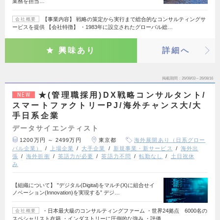
業務を担当…
【事業内容】 戦略の策定から実行まで総合的なコンサルティングサ
会社概要
ービスを提供 【会社特徴】 ・1983年に設立されたグローバル総…
興味あり
詳細へ
掲載期間
26/08/03～26/08/16
★(管理職採用)DX戦略コンサルタント/
NEW
スマートファクトリーPJ/海外チャンス大/大
手日系企業
データサイエンティスト
1200万円 ～ 2499万円
東京都
海外展開あり（日系グロー
バル企業）
上場企業
大手企業
新規事業・新サービス
海外出
張
海外折衝
英語力が必要
英語力不問
転勤なし
土日祝休
み
【組織について】 ”デジタル(Digital)をマルチ(X)に組合せイ
ノベーション(Innovation)を実現する” デジ…
・日本最大級のコンサルティングファーム ・世界24拠点 6000名の
会社概要
スペシャリスト在籍 ・インダストリーに圧倒的な強み ・評価…