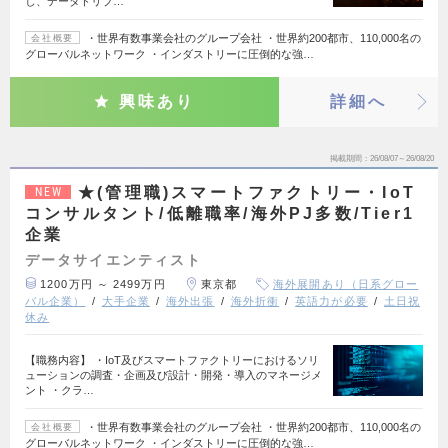
し、データドリブ…
・世界有数事業会社のグループ会社 ・世界約200都市、110,000名の
会社概要
グローバルネットワーク ・インダストリーに圧倒的な強…
興味あり
詳細へ
掲載期間
26/08/07～26/08/20
★(管理職)スマートファクトリー・IoT
NEW
コンサルタント/低離職率/海外PJ多数/Tier1
企業
データサイエンティスト
1200万円 ～ 2499万円
東京都
海外展開あり（日系グロー
バル企業）
大手企業
海外出張
海外折衝
英語力が必要
土日祝
休み
【職務内容】 ・IoT及びスマートファクトリーにおけるソリ
ューションの調査・企画及び設計・開発・導入のマネージメ
ント ・クラ…
・世界有数事業会社のグループ会社 ・世界約200都市、110,000名の
会社概要
グローバルネットワーク ・インダストリーに圧倒的な強…