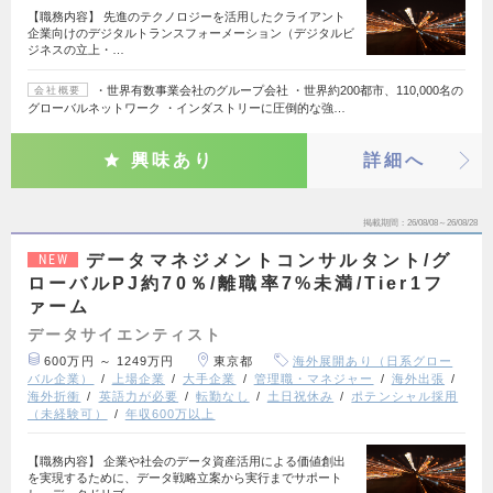
【職務内容】 先進のテクノロジーを活用したクライアント
企業向けのデジタルトランスフォーメーション（デジタルビ
ジネスの立上・…
・世界有数事業会社のグループ会社 ・世界約200都市、110,000名の
会社概要
グローバルネットワーク ・インダストリーに圧倒的な強…
興味あり
詳細へ
掲載期間
26/08/08～26/08/28
データマネジメントコンサルタント/グ
NEW
ローバルPJ約70％/離職率7%未満/Tier1フ
ァーム
データサイエンティスト
600万円 ～ 1249万円
東京都
海外展開あり（日系グロー
バル企業）
上場企業
大手企業
管理職・マネジャー
海外出張
海外折衝
英語力が必要
転勤なし
土日祝休み
ポテンシャル採用
（未経験可）
年収600万以上
【職務内容】 企業や社会のデータ資産活用による価値創出
を実現するために、データ戦略立案から実行までサポート