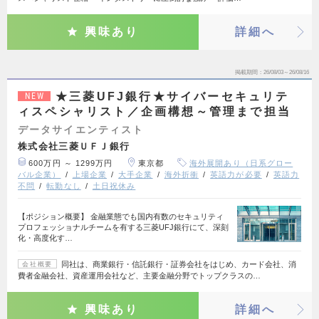
興味あり
詳細へ
掲載期間
26/08/03～26/08/16
★三菱UFJ銀行★サイバーセキュリテ
NEW
ィスペシャリスト／企画構想～管理まで担当
データサイエンティスト
株式会社三菱ＵＦＪ銀行
600万円 ～ 1299万円
東京都
海外展開あり（日系グロー
バル企業）
上場企業
大手企業
海外折衝
英語力が必要
英語力
不問
転勤なし
土日祝休み
【ポジション概要】 金融業態でも国内有数のセキュリティ
プロフェッショナルチームを有する三菱UFJ銀行にて、深刻
化・高度化す…
同社は、商業銀行・信託銀行・証券会社をはじめ、カード会社、消
会社概要
費者金融会社、資産運用会社など、主要金融分野でトップクラスの…
興味あり
詳細へ