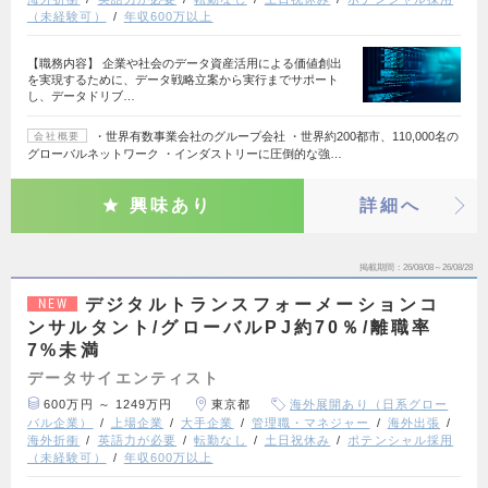
（未経験可）
年収600万以上
【職務内容】 企業や社会のデータ資産活用による価値創出
を実現するために、データ戦略立案から実行までサポート
し、データドリブ…
・世界有数事業会社のグループ会社 ・世界約200都市、110,000名の
会社概要
グローバルネットワーク ・インダストリーに圧倒的な強…
興味あり
詳細へ
掲載期間
26/08/08～26/08/28
デジタルトランスフォーメーションコ
NEW
ンサルタント/グローバルPJ約70％/離職率
7%未満
データサイエンティスト
600万円 ～ 1249万円
東京都
海外展開あり（日系グロー
バル企業）
上場企業
大手企業
管理職・マネジャー
海外出張
海外折衝
英語力が必要
転勤なし
土日祝休み
ポテンシャル採用
（未経験可）
年収600万以上