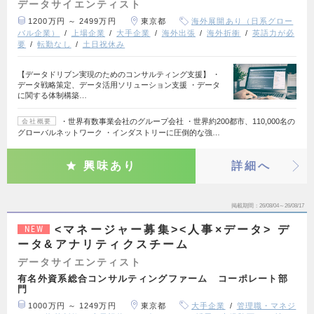
データサイエンティスト
1200万円 ～ 2499万円
東京都
海外展開あり（日系グロー
バル企業）
上場企業
大手企業
海外出張
海外折衝
英語力が必
要
転勤なし
土日祝休み
【データドリブン実現のためのコンサルティング支援】 ・
データ戦略策定、データ活用ソリューション支援 ・データ
に関する体制構築…
・世界有数事業会社のグループ会社 ・世界約200都市、110,000名の
会社概要
グローバルネットワーク ・インダストリーに圧倒的な強…
興味あり
詳細へ
掲載期間
26/08/04～26/08/17
<マネージャー募集><人事×データ> デ
NEW
ータ&アナリティクスチーム
データサイエンティスト
有名外資系総合コンサルティングファーム コーポレート部
門
1000万円 ～ 1249万円
東京都
大手企業
管理職・マネジ