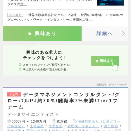
ジネスの立上・…
・世界有数事業会社のグループ会社 ・世界約200都市、110,000名の
会社概要
グローバルネットワーク ・インダストリーに圧倒的な強…
興味あり
詳細へ
興味のある求人に
チェックをつけよう!
興味あり
スカウトのマッチング精度があがる!
その求人への合格可能性がわかる!
掲載期間
26/08/08～26/08/28
データマネジメントコンサルタント/グ
NEW
ローバルPJ約70％/離職率7%未満/Tier1フ
ァーム
データサイエンティスト
800万円 ～ 1249万円
東京都
海外展開あり（日系グロー
バル企業）
上場企業
大手企業
管理職・マネジャー
海外出張
海外折衝
英語力が必要
転勤なし
土日祝休み
ポテンシャル採用