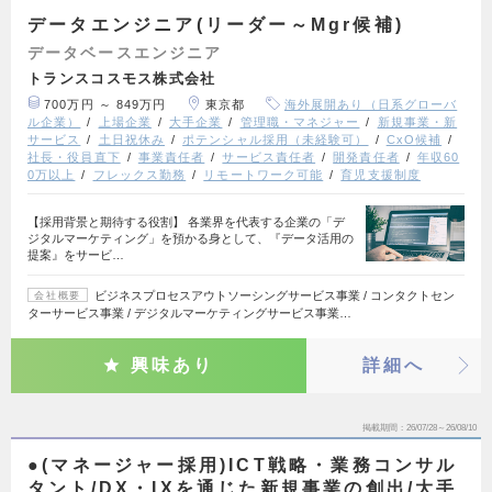
データエンジニア(リーダー～Mgr候補)
データベースエンジニア
トランスコスモス株式会社
700万円 ～ 849万円
東京都
海外展開あり（日系グローバ
ル企業）
上場企業
大手企業
管理職・マネジャー
新規事業・新
サービス
土日祝休み
ポテンシャル採用（未経験可）
CxO候補
社長・役員直下
事業責任者
サービス責任者
開発責任者
年収60
0万以上
フレックス勤務
リモートワーク可能
育児支援制度
【採用背景と期待する役割】 各業界を代表する企業の「デ
ジタルマーケティング」を預かる身として、『データ活用の
提案』をサービ…
ビジネスプロセスアウトソーシングサービス事業 / コンタクトセン
会社概要
ターサービス事業 / デジタルマーケティングサービス事業…
興味あり
詳細へ
掲載期間
26/07/28～26/08/10
●(マネージャー採用)ICT戦略・業務コンサル
タント/DX・IXを通じた新規事業の創出/大手