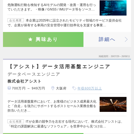
危険運転行動を検知するAIモデルの開発・改善・運用を行っ
ていただきます。 ・映像 / GNSS / IMUデータ等をソース…
本企業は2025年に設立されたモビリティ領域のサービス提供会社
会社概要
で、企業が保有する車両の安全管理や運行効率化を支援する事業…
興味あり
詳細へ
掲載期間
26/07/29～26/08/11
【アシスト】データ活用基盤エンジニア
データベースエンジニア
株式会社アシスト
700万円 ～ 949万円
大阪府
年収600万以上
データ活用基盤案件において、お客様のビジネス成果最大化
と「自走」を強力にサポートするポストセールス業務全般を
担当いただき…
ITが企業の競争力を左右する現代において、株式会社アシストは、
会社概要
「特定の課題解決に最適なソフトウェア」を世界中から見つけ出…