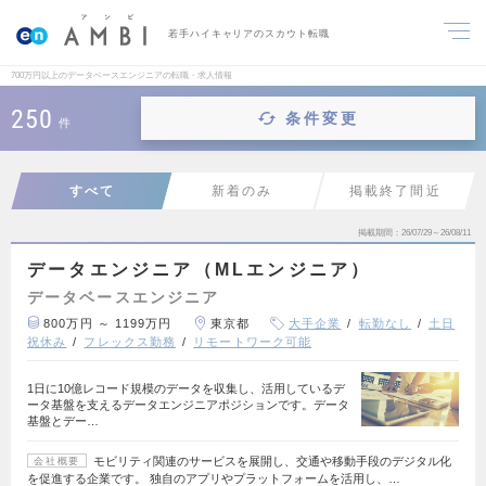
若手ハイキャリアのスカウト転職
700万円以上のデータベースエンジニアの転職・求人情報
250
条件変更
件
すべて
新着のみ
掲載終了間近
掲載期間
26/07/29～26/08/11
データエンジニア（MLエンジニア）
データベースエンジニア
800万円 ～ 1199万円
東京都
大手企業
転勤なし
土日
祝休み
フレックス勤務
リモートワーク可能
1日に10億レコード規模のデータを収集し、活用しているデ
ータ基盤を支えるデータエンジニアポジションです。データ
基盤とデー…
モビリティ関連のサービスを展開し、交通や移動手段のデジタル化
会社概要
を促進する企業です。 独自のアプリやプラットフォームを活用し、…