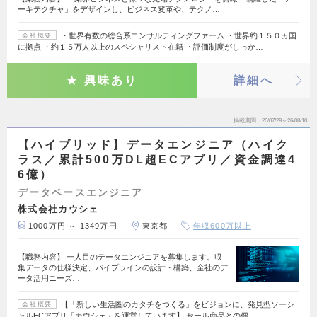
ーキテクチャ」をデザインし、ビジネス変革や、テクノ…
・世界有数の総合系コンサルティングファーム ・世界約１５０ヵ国
会社概要
に拠点 ・約１５万人以上のスペシャリスト在籍 ・評価制度がしっか…
興味あり
詳細へ
掲載期間
26/07/28～26/08/10
【ハイブリッド】データエンジニア（ハイク
ラス／累計500万DL超ECアプリ／資金調達4
6億）
データベースエンジニア
株式会社カウシェ
1000万円 ～ 1349万円
東京都
年収600万以上
【職務内容】 一人目のデータエンジニアを募集します。収
集データの仕様決定、パイプラインの設計・構築、全社のデ
ータ活用ニーズ…
【「新しい生活圏のカタチをつくる」をビジョンに、発見型ソーシ
会社概要
ャルECアプリ「カウシェ」を運営しています】 セール商品との偶…