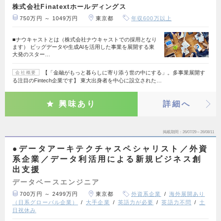
株式会社Finatextホールディングス
750万円 ～ 1049万円
東京都
年収600万以上
■ナウキャストとは（株式会社ナウキャストでの採用となり
ます） ビッグデータや生成AIを活用した事業を展開する東
大発のスター…
【「金融がもっと暮らしに寄り添う世の中にする」。多事業展開す
会社概要
る注目のFintech企業です】 東大出身者を中心に設立された…
興味あり
詳細へ
掲載期間
26/07/29～26/08/11
●データアーキテクチャスペシャリスト／外資
系企業／データ利活用による新規ビジネス創
出支援
データベースエンジニア
700万円 ～ 2499万円
東京都
外資系企業
海外展開あり
（日系グローバル企業）
大手企業
英語力が必要
英語力不問
土
日祝休み