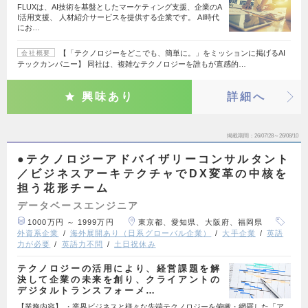
FLUXは、AI技術を基盤としたマーケティング支援、企業のA
I活用支援、 人材紹介サービスを提供する企業です。 AI時代
にお…
【「テクノロジーをどこでも、簡単に。」をミッションに掲げるAI
会社概要
テックカンパニー】 同社は、複雑なテクノロジーを誰もが直感的…
興味あり
詳細へ
掲載期間
26/07/28～26/08/10
●テクノロジーアドバイザリーコンサルタント
／ビジネスアーキテクチャでDX変革の中核を
担う花形チーム
データベースエンジニア
1000万円 ～ 1999万円
東京都、愛知県、大阪府、福岡県
外資系企業
海外展開あり（日系グローバル企業）
大手企業
英語
力が必要
英語力不問
土日祝休み
テクノロジーの活用により、経営課題を解
決して企業の未来を創り、クライアントの
デジタルトランスフォーメ…
【業務内容】 ・業界ビジネスと様々な先端テクノロジーを俯瞰・網羅した「ア