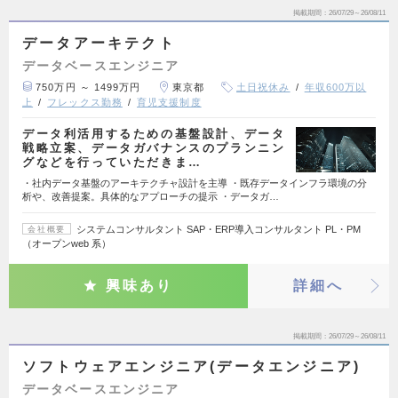
掲載期間
26/07/29～26/08/11
データアーキテクト
データベースエンジニア
750万円 ～ 1499万円
東京都
土日祝休み
年収600万以
上
フレックス勤務
育児支援制度
データ利活用するための基盤設計、データ
戦略立案、データガバナンスのプランニン
グなどを行っていただきま…
・社内データ基盤のアーキテクチャ設計を主導 ・既存データインフラ環境の分
析や、改善提案。具体的なアプローチの提示 ・データガ…
システムコンサルタント SAP・ERP導⼊コンサルタント PL・PM
会社概要
（オープンweb 系）
興味あり
詳細へ
掲載期間
26/07/29～26/08/11
ソフトウェアエンジニア(データエンジニア)
データベースエンジニア