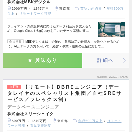
株式会社MBKデジタル
1000万円 ～ 1249万円
東京都
英語力が必要
年収600万
以上
リモートワーク可能
クライアントの課題解決に向けたデータ利活用を支えるた
め、Google CloudやBigQueryを用いたデータ基盤の要…
MBKデジタルは、企業の「意思決定の仕組み」を進化させるため
会社概要
に、AIとデータの力を用いて、経営・事業・組織の三軸に対して…
興味あり
詳細へ
掲載期間
26/08/07～26/08/20
【リモート】DBREエンジニア（デー
NEW
タレイヤのスペシャリスト集団／自社SREサ
ービス／フレックス制）
データベースエンジニア
株式会社スリーシェイク
800万円 ～ 1249万円
東京都
年収600万以上
リモート
ワーク可能
育児支援制度