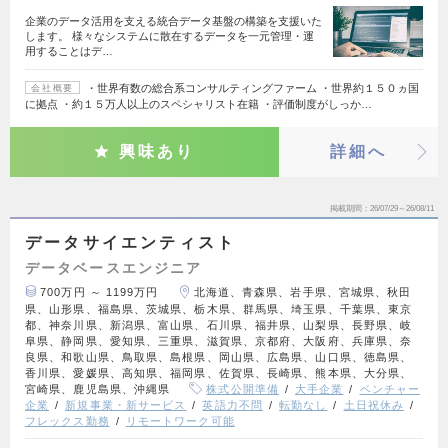
企業のデータ活用を支える統合データ基盤の構築を支援いた
します。 様々なシステムに散在するデータを一元管理・運
用することはデ…
・世界有数の総合系コンサルティングファーム ・世界約１５０ヵ国
会社概要
に拠点 ・約１５万人以上のスペシャリスト在籍 ・評価制度がしっか…
興味あり
詳細へ
掲載期間
26/07/29～26/08/11
データサイエンティスト
データベースエンジニア
700万円 ～ 1199万円
北海道、青森県、岩手県、宮城県、秋田
県、山形県、福島県、茨城県、栃木県、群馬県、埼玉県、千葉県、東京
都、神奈川県、新潟県、富山県、石川県、福井県、山梨県、長野県、岐
阜県、静岡県、愛知県、三重県、滋賀県、京都府、大阪府、兵庫県、奈
良県、和歌山県、鳥取県、島根県、岡山県、広島県、山口県、徳島県、
香川県、愛媛県、高知県、福岡県、佐賀県、長崎県、熊本県、大分県、
宮崎県、鹿児島県、沖縄県
株式公開準備
大手企業
ベンチャー
企業
新規事業・新サービス
英語力不問
転勤なし
土日祝休み
フレックス勤務
リモートワーク可能