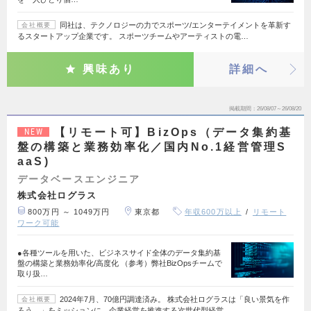
同社は、テクノロジーの力でスポーツ/エンターテイメントを革新す
会社概要
るスタートアップ企業です。 スポーツチームやアーティストの電…
興味あり
詳細へ
掲載期間
26/08/07～26/08/20
【リモート可】BizOps（データ集約基
NEW
盤の構築と業務効率化／国内No.1経営管理S
aaS)
データベースエンジニア
株式会社ログラス
800万円 ～ 1049万円
東京都
年収600万以上
リモート
ワーク可能
●各種ツールを用いた、ビジネスサイド全体のデータ集約基
盤の構築と業務効率化/高度化 （参考）弊社BizOpsチームで
取り扱…
2024年7月、70億円調達済み。 株式会社ログラスは「良い景気を作
会社概要
ろう。」をミッションに、企業経営を推進する次世代型経営…