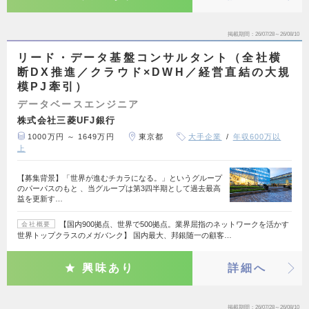
掲載期間
26/07/28～26/08/10
リード・データ基盤コンサルタント（全社横
断DX推進／クラウド×DWH／経営直結の大規
模PJ牽引）
データベースエンジニア
株式会社三菱UFJ銀行
1000万円 ～ 1649万円
東京都
大手企業
年収600万以
上
【募集背景】「世界が進むチカラになる。」というグループ
のパーパスのもと 、当グループは第3四半期として過去最高
益を更新す…
【国内900拠点、世界で500拠点。業界屈指のネットワークを活かす
会社概要
世界トップクラスのメガバンク】 国内最大、邦銀随一の顧客…
興味あり
詳細へ
掲載期間
26/07/28～26/08/10