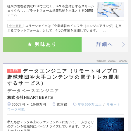
従来の管理者的なDBAではなく、SREを主体とするスリーシ
ェイクらしいプラットフォーム構築活動を主体とするDBRE
チーム…
スリーシェイクは「企業経営のインフラ（エンジニアリング）を支
会社概要
えるプラットフォーム」として、4つの事業を展開しています。 …
興味あり
詳細へ
掲載期間
26/08/07～26/08/20
データエンジニア（リモート可／プロ
NEW
野球球団や大手コンテンツの電子トレカ運用
するサービス）
データベースエンジニア
株式会社HEARTBEATS
800万円 ～ 1049万円
東京都
年収600万以上
リモート
ワーク可能
私たちはデジタル上のファンビジネスにおいて、一人ひとり
のファンを徹底的にパーソナライズしていきます。 ファン
を一人ひとり個…