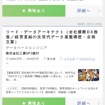
興味あり
詳細へ
掲載期間
26/07/28～26/08/10
リード・データアーキテクト（全社横断DX推
進／経営直結の次世代データ基盤構想・企画
立案）
データベースエンジニア
株式会社三菱UFJ銀行
1000万円 ～ 1549万円
東京都
大手企業
年収600万以
上
【募集背景】現在進行中の中期経営計画において、MUFGは
「DXの力でより筋肉質で機敏な組織へと変わる」ことを目
指し、AI…
【国内900拠点、世界で500拠点。業界屈指のネットワークを活かす
会社概要
世界トップクラスのメガバンク】 国内最大、邦銀随一の顧客…
興味あり
詳細へ