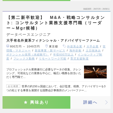
掲載期間
26/07/29～26/08/11
【第二新卒歓迎】 M&A・戦略コンサルタン
ト: コンサルタント業務支援専門職（リーダ
ー～Mgr候補）
データベースエンジニア
大手有名外資系フィナンシャル・アドバイザリーファーム
800万円 ～ 1049万円
東京都
外資系企業
大手企業
管
理職・マネジャー
新規事業・新サービス
海外折衝
土日祝休み
ポテンシャル採用（未経験可）
年収600万以上
インセンティブ制
度
フレックス勤務
リモートワーク可能
育児支援制度
プロフェッショナル業務遂行に必要なデータの収集、クレン
ジング、可視化などの業務を中心に、幅広い職務を担当いた
だく専門職で…
世界の約150ヵ国超において、会計監査、税務、アドバイザリーを3
会社概要
つの柱とする事業を展開する国際会計事務所のメンバーファー…
興味あり
詳細へ