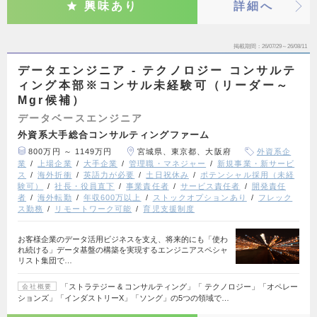
興味あり
詳細へ
掲載期間
26/07/29～26/08/11
データエンジニア - テクノロジー コンサルテ
ィング本部※コンサル未経験可（リーダー～
Mgr候補）
データベースエンジニア
外資系大手総合コンサルティングファーム
800万円 ～ 1149万円
宮城県、東京都、大阪府
外資系企
業
上場企業
大手企業
管理職・マネジャー
新規事業・新サービ
ス
海外折衝
英語力が必要
土日祝休み
ポテンシャル採用（未経
験可）
社長・役員直下
事業責任者
サービス責任者
開発責任
者
海外転勤
年収600万以上
ストックオプションあり
フレック
ス勤務
リモートワーク可能
育児支援制度
お客様企業のデータ活用ビジネスを支え、将来的にも「使わ
れ続ける」データ基盤の構築を実現するエンジニアスペシャ
リスト集団で…
「ストラテジー & コンサルティング」「 テクノロジー」「オペレー
会社概要
ションズ」「インダストリーX」「ソング」の5つの領域で…