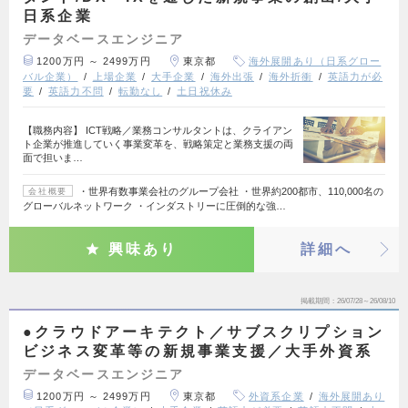
日系企業
データベースエンジニア
1200万円 ～ 2499万円
東京都
海外展開あり（日系グロー
バル企業）
上場企業
大手企業
海外出張
海外折衝
英語力が必
要
英語力不問
転勤なし
土日祝休み
【職務内容】 ICT戦略／業務コンサルタントは、クライアン
ト企業が推進していく事業変革を、戦略策定と業務支援の両
面で担いま…
・世界有数事業会社のグループ会社 ・世界約200都市、110,000名の
会社概要
グローバルネットワーク ・インダストリーに圧倒的な強…
興味あり
詳細へ
掲載期間
26/07/28～26/08/10
●クラウドアーキテクト／サブスクリプション
ビジネス変革等の新規事業支援／大手外資系
データベースエンジニア
1200万円 ～ 2499万円
東京都
外資系企業
海外展開あり