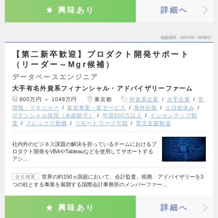
興味あり
詳細へ
掲載期間
26/07/29～26/08/11
【第二新卒歓迎】プロダクト開発サポート
（リーダー～Mgr候補）
データベースエンジニア
大手有名外資系フィナンシャル・アドバイザリーファーム
800万円 ～ 1049万円
東京都
外資系企業
大手企業
管
理職・マネジャー
新規事業・新サービス
海外折衝
土日祝休み
ポテンシャル採用（未経験可）
年収600万以上
インセンティブ制
度
フレックス勤務
リモートワーク可能
育児支援制度
社内外のビジネス課題の解決を担っているチームにおけるプ
ロダクト開発をVBAやTableauなどを使用してサポートする
アシ…
世界の約150ヵ国超において、会計監査、税務、アドバイザリーを3
会社概要
つの柱とする事業を展開する国際会計事務所のメンバーファー…
興味あり
詳細へ