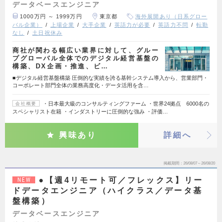
データベースエンジニア
1000万円 ～ 1999万円
東京都
海外展開あり（日系グロー
バル企業）
上場企業
大手企業
英語力が必要
英語力不問
転勤
なし
土日祝休み
商社が関わる幅広い業界に対して、グルー
プグローバル全体でのデジタル経営基盤の
構築、DX企画・推進、ビ…
■デジタル経営基盤構築 圧倒的な実績を誇る基幹システム導入から、営業部門・
コーポレート部門全体の業務高度化・データ活用を含…
・日本最大級のコンサルティングファーム ・世界24拠点 6000名の
会社概要
スペシャリスト在籍 ・インダストリーに圧倒的な強み ・評価…
興味あり
詳細へ
掲載期間
26/08/07～26/08/20
●【週4リモート可／フレックス】リー
NEW
ドデータエンジニア（ハイクラス／データ基
盤構築）
データベースエンジニア