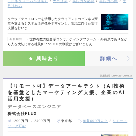
（日系グローバル企業）
大手企業
英語力が必要
英語力不問
土
日祝休み
クラウドテクノロジーを活用したクライアントのビジネス変
革を支えるシステム全体像をデザインし、実現に向けた実行
支援を行いま…
・世界有数の総合系コンサルティングファーム ・外資系でありなが
会社概要
ら人を大切にする社風(UP or OUTの制度はございません…
興味あり
詳細へ
掲載期間
26/07/28～26/08/10
【リモート可】データアーキテクト（AI技術
を基盤としたマーケティング支援、企業のAI
活用支援）
データベースエンジニア
株式会社FLUX
1200万円 ～ 2499万円
東京都
年収600万以上
リモート
ワーク可能