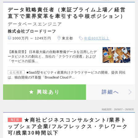
データ戦略責任者（東証プライム上場／経営
直下で業界変革を牽引する中核ポジション）
データベースエンジニア
株式会社ブロードリーフ
1000万円 ～ 1249万円
東京都
年収600万以上
【募集背景】 日本最大級の自動車整備データを活用したデ
ータビジネスの創出と、当社の「クラウドの浸透」および
「サービスの拡張…
■SaaS型モビリティ産業向けクラウドサービスの開発、提供 同社
会社概要
は、独自開発のIT基盤「Broadleaf Cloud P…
興味あり
詳細へ
掲載期間
26/08/07～26/08/20
★商社ビジネスコンサルタント/業界ト
NEW
ップシェア企業/フルフレックス・テレワーク
可/残業30時間以下