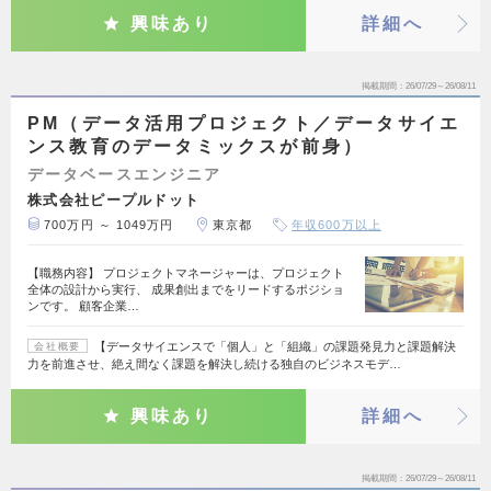
興味あり
詳細へ
掲載期間
26/07/29～26/08/11
PM（データ活用プロジェクト／データサイエ
ンス教育のデータミックスが前身）
データベースエンジニア
株式会社ピープルドット
700万円 ～ 1049万円
東京都
年収600万以上
【職務内容】 プロジェクトマネージャーは、プロジェクト
全体の設計から実行、 成果創出までをリードするポジショ
ンです。 顧客企業…
【データサイエンスで「個人」と「組織」の課題発見力と課題解決
会社概要
力を前進させ、絶え間なく課題を解決し続ける独自のビジネスモデ…
興味あり
詳細へ
掲載期間
26/07/29～26/08/11