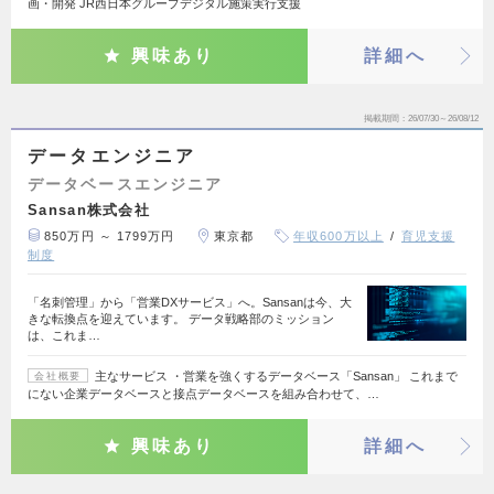
画・開発 JR西日本グループデジタル施策実行支援
興味あり
詳細へ
掲載期間
26/07/30～26/08/12
データエンジニア
データベースエンジニア
Sansan株式会社
850万円 ～ 1799万円
東京都
年収600万以上
育児支援
制度
「名刺管理」から「営業DXサービス」へ。Sansanは今、大
きな転換点を迎えています。 データ戦略部のミッション
は、これま…
主なサービス ・営業を強くするデータベース「Sansan」 これまで
会社概要
にない企業データベースと接点データベースを組み合わせて、…
興味あり
詳細へ