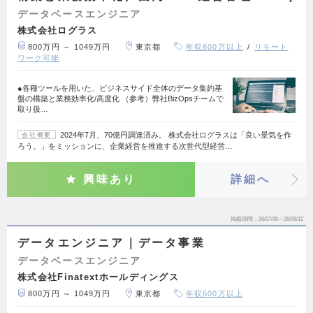
データベースエンジニア
株式会社ログラス
800万円 ～ 1049万円
東京都
年収600万以上
リモート
ワーク可能
●各種ツールを用いた、ビジネスサイド全体のデータ集約基
盤の構築と業務効率化/高度化 （参考）弊社BizOpsチームで
取り扱…
2024年7月、70億円調達済み。 株式会社ログラスは「良い景気を作
会社概要
ろう。」をミッションに、企業経営を推進する次世代型経営…
興味あり
詳細へ
掲載期間
26/07/30～26/08/12
データエンジニア｜データ事業
データベースエンジニア
株式会社Finatextホールディングス
800万円 ～ 1049万円
東京都
年収600万以上