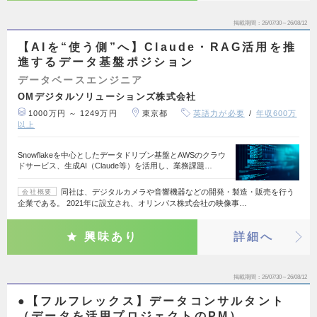
掲載期間
26/07/30～26/08/12
【AIを“使う側”へ】Claude・RAG活用を推
進するデータ基盤ポジション
データベースエンジニア
OMデジタルソリューションズ株式会社
1000万円 ～ 1249万円
東京都
英語力が必要
年収600万
以上
Snowflakeを中心としたデータドリブン基盤とAWSのクラウ
ドサービス、生成AI（Claude等）を活用し、業務課題…
同社は、デジタルカメラや音響機器などの開発・製造・販売を行う
会社概要
企業である。 2021年に設立され、オリンパス株式会社の映像事…
興味あり
詳細へ
掲載期間
26/07/30～26/08/12
●【フルフレックス】データコンサルタント
（データを活用プロジェクトのPM）