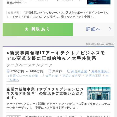
基盤の設計・…
「消費生活のあらゆるシーンで、選択をサポートするインターネッ
会社概要
ト・メディア企業」になることを標榜し、様々なメディアを企画・…
興味あり
詳細へ
掲載期間
26/07/30～26/08/12
●新規事業領域ITアーキテクト／ビジネスモ
デル変革支援に圧倒的強み／大手外資系
データベースエンジニア
1200万円 ～ 2499万円
東京都
外資系企業
海外展開あり
（日系グローバル企業）
大手企業
英語力が必要
英語力不問
土
日祝休み
企業の新規事業（サブスクリプションビジ
ネスモデル変革）の実現をご支援いただき
ます。
クラウドテクノロジーを活用したクライアントのビジネス変革を支えるシステム
全体像をデザインし、実現に向けた実行支援を行いま…