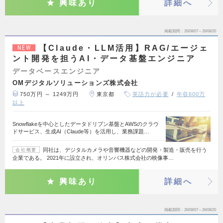
興味あり
詳細へ
掲載期間
26/08/07～26/08/20
【Claude・LLM活用】RAG/エージェ
NEW
ント開発を担うAI・データ基盤エンジニア
データベースエンジニア
OMデジタルソリューションズ株式会社
750万円 ～ 1249万円
東京都
英語力が必要
年収600万
以上
Snowflakeを中心としたデータドリブン基盤とAWSのクラウ
ドサービス、生成AI（Claude等）を活用し、業務課題…
同社は、デジタルカメラや音響機器などの開発・製造・販売を行う
会社概要
企業である。 2021年に設立され、オリンパス株式会社の映像事…
興味あり
詳細へ
掲載期間
26/08/07～26/08/20