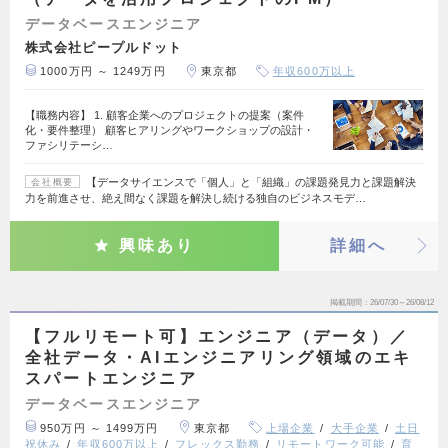
データベースエンジニア
株式会社ピープルドット
1000万円 ～ 1249万円
東京都
年収600万以上
【職務内容】 1. 顧客企業へのプロジェクトの提案（案件
化・要件整理） 顧客ヒアリングやワークショップの設計・
ファシリテーシ…
【データサイエンスで「個人」と「組織」の課題発見力と課題解決
会社概要
力を前進させ、絶え間なく課題を解決し続ける独自のビジネスモデ…
興味あり
詳細へ
掲載期間
26/07/30～26/08/12
【フルリモート可】エンジニア（データ）／
全社データ・AIエンジニアリング領域のエキ
スパートエンジニア
データベースエンジニア
950万円 ～ 1499万円
東京都
上場企業
大手企業
土日
祝休み
年収600万以上
フレックス勤務
リモートワーク可能
育