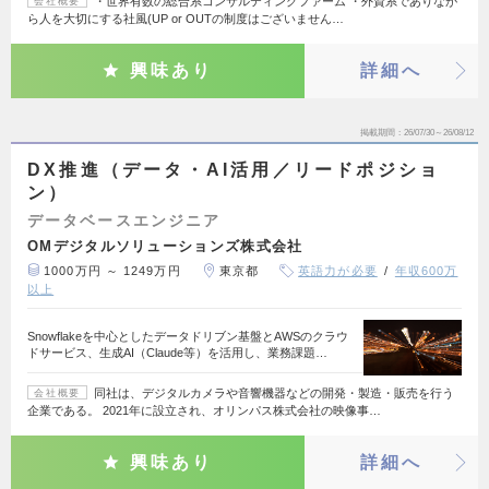
・世界有数の総合系コンサルティングファーム ・外資系でありなが
会社概要
ら人を大切にする社風(UP or OUTの制度はございません…
興味あり
詳細へ
掲載期間
26/07/30～26/08/12
DX推進（データ・AI活用／リードポジショ
ン）
データベースエンジニア
OMデジタルソリューションズ株式会社
1000万円 ～ 1249万円
東京都
英語力が必要
年収600万
以上
Snowflakeを中心としたデータドリブン基盤とAWSのクラウ
ドサービス、生成AI（Claude等）を活用し、業務課題…
同社は、デジタルカメラや音響機器などの開発・製造・販売を行う
会社概要
企業である。 2021年に設立され、オリンパス株式会社の映像事…
興味あり
詳細へ