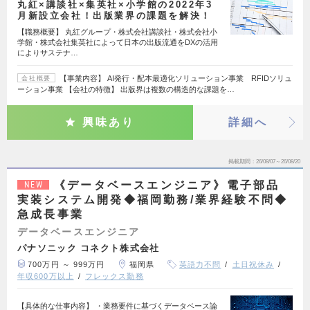
丸紅×講談社×集英社×小学館の2022年3
月新設立会社！出版業界の課題を解決！
【職務概要】 丸紅グループ・株式会社講談社・株式会社小
学館・株式会社集英社によって日本の出版流通をDXの活用
によりサステナ…
【事業内容】 AI発行・配本最適化ソリューション事業 RFIDソリュ
会社概要
ーション事業 【会社の特徴】 出版界は複数の構造的な課題を…
興味あり
詳細へ
掲載期間
26/08/07～26/08/20
《データベースエンジニア》電子部品
NEW
実装システム開発◆福岡勤務/業界経験不問◆
急成長事業
データベースエンジニア
パナソニック コネクト株式会社
700万円 ～ 999万円
福岡県
英語力不問
土日祝休み
年収600万以上
フレックス勤務
【具体的な仕事内容】 ・業務要件に基づくデータベース論