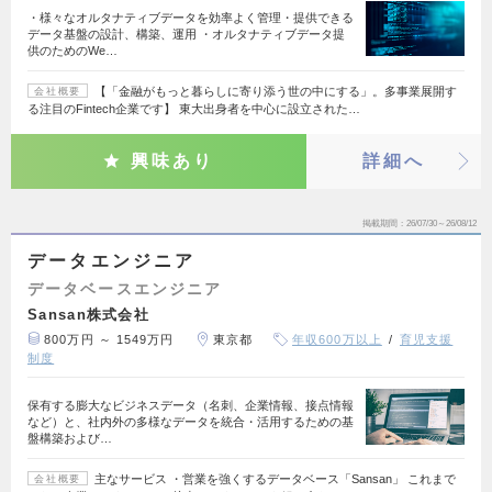
・様々なオルタナティブデータを効率よく管理・提供できる
データ基盤の設計、構築、運用 ・オルタナティブデータ提
供のためのWe…
【「金融がもっと暮らしに寄り添う世の中にする」。多事業展開す
会社概要
る注目のFintech企業です】 東大出身者を中心に設立された…
興味あり
詳細へ
掲載期間
26/07/30～26/08/12
データエンジニア
データベースエンジニア
Sansan株式会社
800万円 ～ 1549万円
東京都
年収600万以上
育児支援
制度
保有する膨大なビジネスデータ（名刺、企業情報、接点情報
など）と、社内外の多様なデータを統合・活用するための基
盤構築および…
主なサービス ・営業を強くするデータベース「Sansan」 これまで
会社概要