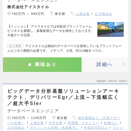
株式会社アイスタイル
700万円 ～ 999万円
東京都
上場企業
土日祝休み
【ミッション】 アイスタイルでは化粧品プラットフォーム
ビジネスを展開し、多種多様なデータを保持しております。
今後データ活用…
アイスタイルは独自のデータベースを保有しているプラットフォー
会社概要
ムビジネス構想の企業です。 メディア、小売、ECの3軸すべての…
興味あり
詳細へ
掲載期間
26/07/30～26/08/12
ビッグデータ分析基盤ソリューションアーキ
テクト、デリバリーEgr／上流～下流幅広く
／超大手SIer
データベースエンジニア
700万円 ～ 1149万円
東京都
海外展開あり（日系グロー
バル企業）
上場企業
大手企業
管理職・マネジャー
転勤なし
土日祝休み
ポテンシャル採用（未経験可）
年収600万以上
フレッ