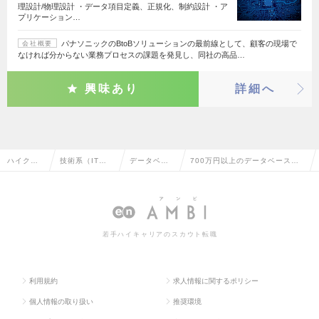
理設計/物理設計 ・データ項目定義、正規化、制約設計 ・ア
プリケーション…
パナソニックのBtoBソリューションの最前線として、顧客の現場で
会社概要
なければ分からない業務プロセスの課題を発見し、同社の高品…
興味あり
詳細へ
ハイクラ
技術系（IT・W
データベー
700万円以上のデータベースエ
ス求人TO
eb・通信系）
スエンジニ
ンジニアの転職・求人情報一覧
P
ア
若手ハイキャリアのスカウト転職
利用規約
求人情報に関するポリシー
個人情報の取り扱い
推奨環境