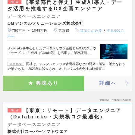
【事業部門と伴走】生成AI導入・デー
NEW
タ活用を推進するDX企画エンジニア
データベースエンジニア
OMデジタルソリューションズ株式会社
750万円 ～ 1049万円
東京都
英語力が必要
年収600万
以上
Snowflakeを中心としたデータドリブン基盤とAWSのクラウ
ドサービス、生成AI（Claude等）を活用し、業務課題…
同社は、デジタルカメラや音響機器などの開発・製造・販売を行う
会社概要
企業である。 2021年に設立され、オリンパス株式会社の映像事…
興味あり
詳細へ
掲載期間
26/08/07～26/08/20
【東京：リモート】データエンジニア
NEW
（Databricks・大規模ログ最適化）
データベースエンジニア
株式会社スーパーソフトウエア