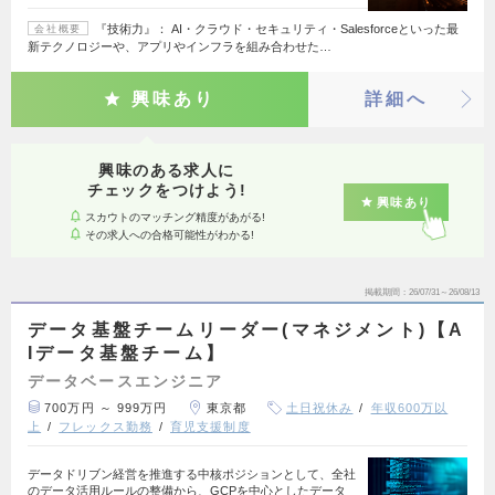
『技術力』： AI・クラウド・セキュリティ・Salesforceといった最
会社概要
新テクノロジーや、アプリやインフラを組み合わせた…
興味あり
詳細へ
興味のある求人に
チェックをつけよう!
興味あり
スカウトのマッチング精度があがる!
その求人への合格可能性がわかる!
掲載期間
26/07/31～26/08/13
データ基盤チームリーダー(マネジメント)【A
Iデータ基盤チーム】
データベースエンジニア
700万円 ～ 999万円
東京都
土日祝休み
年収600万以
上
フレックス勤務
育児支援制度
データドリブン経営を推進する中核ポジションとして、全社
のデータ活用ルールの整備から、GCPを中心としたデータ