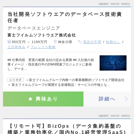
掲載期間
26/07/30～26/08/12
当社開発ソフトウエアのデータベース技術責
任者
データベースエンジニア
富士フイルムソフトウエア株式会社
850万円 ～ 1199万円
神奈川県
英語力不問
転勤なし
土日祝休み
フレックス勤務
## 仕事内容 変更の範囲 会社の定める業務 ## 入社後の就
業イメージ ・現在進行中のDWH関連プロジェクトに参画
し、データ…
＜富士フイルムグループ内唯一の事業横断的ソフトウエア開発会社
会社概要
＞ 富士フイルムグループが展開する各種製品・サービスの中核とな…
興味あり
詳細へ
掲載期間
26/07/30～26/08/12
【リモート可】BizOps（データ集約基盤の
構築と業務効率化／国内No.1経営管理SaaS)