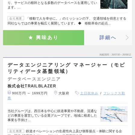
り、サービスの根幹となる多数のデータベースを運用してい
ます。…
「移動で人を幸せに。」のミッションの下、 交通領域を得意とする
会社概要
同社ならではの事業を幅広く展開しています。 ◆ 移動革命の起点…
興味あり
詳細へ
掲載期間
26/07/30～26/08/12
データエンジニアリング マネージャー（モビ
リティデータ基盤領域）
データベースエンジニア
株式会社TRAILBLAZER
900万円 ～ 1699万円
大阪府
土日祝休み
フレックス勤
務
当社グループは、西日本を中心に鉄道事業や不動産、流通な
どの事業を運営している企業グループです。地域に根差した
事業を手掛け…
鉄道オペレーションの生産性向上及び個客接点・体験に関する企
会社概要