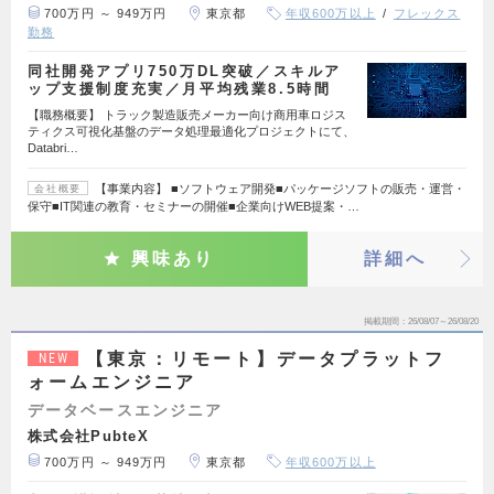
700万円 ～ 949万円
東京都
年収600万以上
フレックス
勤務
同社開発アプリ750万DL突破／スキルア
ップ支援制度充実／月平均残業8.5時間
【職務概要】 トラック製造販売メーカー向け商用車ロジス
ティクス可視化基盤のデータ処理最適化プロジェクトにて、
Databri…
【事業内容】 ■ソフトウェア開発■パッケージソフトの販売・運営・
会社概要
保守■IT関連の教育・セミナーの開催■企業向けWEB提案・…
興味あり
詳細へ
掲載期間
26/08/07～26/08/20
【東京：リモート】データプラットフ
NEW
ォームエンジニア
データベースエンジニア
株式会社PubteX
700万円 ～ 949万円
東京都
年収600万以上