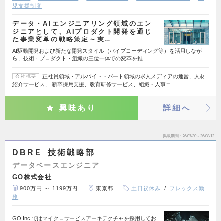
児支援制度
データ・AIエンジニアリング領域のエン
ジニアとして、AIプロダクト開発を通じ
た事業変革の戦略策定～実…
AI駆動開発および新たな開発スタイル（バイブコーディング等）を活用しなが
ら、技術・プロダクト・組織の三位一体での変革を推…
正社員領域・アルバイト・パート領域の求人メディアの運営、人材
会社概要
紹介サービス、 新卒採用支援、教育研修サービス、組織・人事コ…
興味あり
詳細へ
掲載期間
26/07/30～26/08/12
DBRE_技術戦略部
データベースエンジニア
GO株式会社
900万円 ～ 1199万円
東京都
土日祝休み
フレックス勤
務
GO Inc.ではマイクロサービスアーキテクチャを採用してお