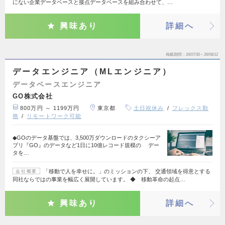
にない企業データベースと接点データベースを組み合わせて、…
興味あり
詳細へ
掲載期間
26/07/30～26/08/12
データエンジニア（MLエンジニア）
データベースエンジニア
GO株式会社
800万円 ～ 1199万円
東京都
土日祝休み
フレックス勤
務
リモートワーク可能
◆GOのデータ基盤では、3,500万ダウンロードのタクシーア
プリ『GO』のデータなど1日に10億レコード規模の デー
タを…
「移動で人を幸せに。」のミッションの下、 交通領域を得意とする
会社概要
同社ならではの事業を幅広く展開しています。 ◆ 移動革命の起点…
興味あり
詳細へ