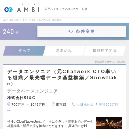
若手ハイキャリアのスカウト転職
700万円以上のデータベースエンジニアの転職・求人情報
240
条件変更
件
すべて
新着のみ
掲載終了間近
掲載期間
26/07/31～26/08/13
データエンジニア（元Chatwork CTO率い
る組織／最先端データ基盤構築／Snowflak
e）
データベースエンジニア
株式会社SI＆C
700万円 ～ 1049万円
東京都
土日祝休み
年収600万以
上
当社のCloudNativeUnitにて、主にクラウド環境上でのデータ
基盤構築・活用支援を担当いただきます。 具体的には以…