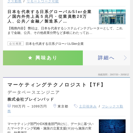
クス勤務
リモートワーク可能
日本を代表する日系グローバルSIer企業
／国内外売上高５兆円・従業員数20万
人、公共／金融／製造系／…
【職務内容】 弊社は、日本を代表するシステムインテグレーターとして、これ
まで金融、公共、その他産業分野など多岐にわたってお…
日本を代表する日系グローバルSIer企業
会社概要
興味あり
詳細へ
掲載期間
26/07/30～26/08/12
マーケティングテクノロジスト【TF】
データベースエンジニア
株式会社ブレインパッド
700万円 ～ 1099万円
東京都
土日祝休み
フレックス勤
務
マーケティング部門やDX推進部門向けに、データに基づい
たマーケティング戦略・施策の立案支援(※)から施策の実
行、効果測定…