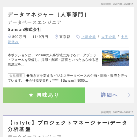
掲載期間
26/07/30～26/08/12
データマネジャー［人事部門］
データベースエンジニア
Sansan株式会社
800万円 ～ 1149万円
東京都
上場企業
大手企業
土日
祝休み
本ポジションは、Sansanの人事領域におけるデータプラッ
トフォームを整備し、採用・配置・評価といったあらゆる意
思決定を…
◆働き方を変えるビジネスデータベースの企画・開発・販売を行っ
会社概要
ています。 ◆会社概要資料：***** 【Sansan】9000…
興味あり
詳細へ
掲載期間
26/07/30～26/08/12
【istyle】プロジェクトマネージャー/データ
分析基盤
データベースエンジニア