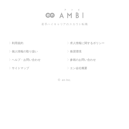
ス求人TO
Web・通信
スエンジニ
ースエンジニアの転職・求人情報一
P
系）
ア
覧
若手ハイキャリアのスカウト転職
利用規約
求人情報に関するポリシー
個人情報の取り扱い
推奨環境
ヘルプ・お問い合わせ
参画のお問い合わせ
サイトマップ
エン会社概要
©
en Inc.