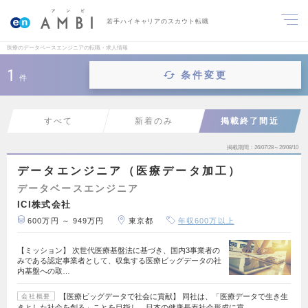
若手ハイキャリアのスカウト転職
医療のデータベースエンジニアの転職・求人情報
1
条件変更
件
すべて
新着のみ
掲載終了間近
掲載期間
26/07/28～26/08/10
データエンジニア（医療データ加工）
データベースエンジニア
ICI株式会社
600万円 ～ 949万円
東京都
年収600万以上
【ミッション】 次世代医療基盤法に基づき、国内3事業者の
みである認定事業者として、収集する医療ビッグデータの社
内基盤への取…
【医療ビッグデータで社会に貢献】 同社は、「医療データで生き生
会社概要
きとした社会を創る」ことを目指し、日本の健康長寿社会形成に貢…