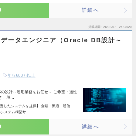
り
詳細へ
掲載期間
26/08/07～26/08/20
データエンジニア（Oracle DB設計～
年収600万以上
たDBの設計～運用業務をお任せ～ ご希望・適性
き、段…
定したシステムを提供】 金融・流通・通信・
のシステム構築サ…
り
詳細へ