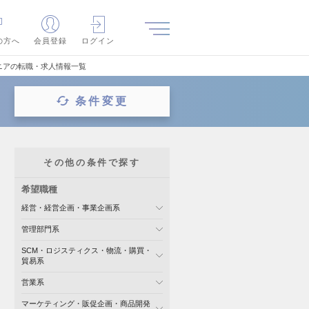
の方へ
会員登録
ログイン
ニアの転職・求人情報一覧
条件変更
その他の条件で探す
希望職種
経営・経営企画・事業企画系
管理部門系
SCM・ロジスティクス・物流・購買・
貿易系
営業系
マーケティング・販促企画・商品開発