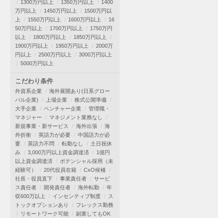
1300万円以上
1350万円以上
1400
万円以上
1450万円以上
1500万円以
上
1550万円以上
1600万円以上
16
50万円以上
1700万円以上
1750万円
以上
1800万円以上
1850万円以上
1900万円以上
1950万円以上
2000万
円以上
2500万円以上
3000万円以上
5000万円以上
こだわり条件
外資系企業
海外展開あり(日系グロー
バル企業)
上場企業
株式公開準備
大手企業
ベンチャー企業
管理職・
マネジャー
マネジメント業務なし
新規事業・新サービス
海外出張
海
外折衝
英語力が必要
中国語力が必
要
英語力不問
転勤なし
土日祝休
み
3,000万円以上資金調達済
1億円
以上資金調達済
ポテンシャル採用（未
経験可）
20代役員在籍
CxO候補
社長・役員直下
事業責任者
サービ
ス責任者
開発責任者
海外転勤
年
収600万以上
インセンティブ制度
ス
トックオプションあり
フレックス勤務
リモートワーク可能
副業してもOK