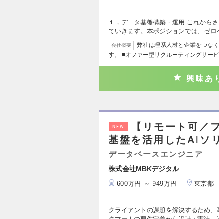
１，データ基盤構築・運用 これから
ていきます。本ポジションでは、ゼロ
弊社は理系人材と企業をつなぐ
会社概要
す。 ■オファー型リクルーティングサービ
興味あ
【リモート可／
NEW
基盤を活用したAIソ
データベースエンジニア
株式会社MBKデジタル
600万円 ～ 949万円
東京都
クライアントの課題を解決するため、事
タマートの要件定義から設計・実装、