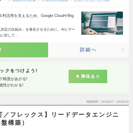
用を支えるため、Google CloudやBig
思決定の仕組み」を進化させるために、AIとデー
軸に対して…
り
詳細へ
ックをつけよう!
興味あり
グ精度があがる!
能性がわかる!
掲載期間
26/08/07～26/08/20
可／フレックス】リードデータエンジニ
基盤構築）