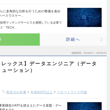
さらに多角的な分析を行うための整備を進め
ベースでスケー…
採用マッチングサービスを展開している企業で
ス「TECH…
り
詳細へ
掲載期間
26/08/07～26/08/20
フレックス】データエンジニア（データ
リューション）
英語力が必要
年収600万以上
リモートワーク可能
業構造やKPIを踏まえたデータ基盤・デー
運用までを…