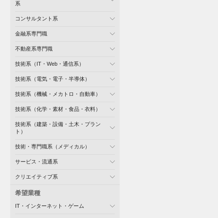
系
コンサルタント系
金融系専門職
不動産系専門職
技術系（IT・Web・通信系）
技術系（電気・電子・半導体）
技術系（機械・メカトロ・自動車）
技術系（化学・素材・食品・衣料）
技術系（建築・設備・土木・プラン
ト）
技術・専門職系（メディカル）
サービス・流通系
クリエイティブ系
希望業種
IT・インターネット・ゲーム