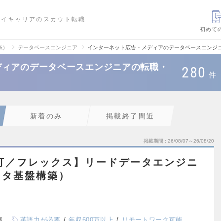
ハイキャリアのスカウト転職
初めて
系）
データベースエンジニア
インターネット広告・メディアのデータベースエンジ
ディアのデータベースエンジニアの転職・
280
件
新着のみ
掲載終了間近
掲載期間
26/08/07～26/08/20
可／フレックス】リードデータエンジニ
ータ基盤構築）
都
英語力が必要
年収600万以上
リモートワーク可能