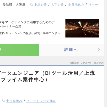
、愛知県、大阪府
上場企業
大手企業
土日祝休み
リモー
タをマーケティングに活用するためのデー
 パートナー企業…
的ソリューションの提供、経営・事業コンサル
り
詳細へ
掲載期間
26/08/07～26/08/20
ータエンジニア（BIツール活用／上流
／プライム案件中心）
土日祝休み
リモートワーク可能