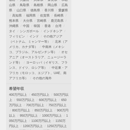
山県
鳥取県
島根県
岡山県
広島
県
山口県
徳島県
香川県
愛媛県
高知県
福岡県
佐賀県
長崎県
熊本県
大分県
宮崎県
鹿児島県
沖縄県
中国
韓国
香港
台湾
タイ
シンガポール
インドネシア
フィリピン
インド
その他アジア
（ベトナム、ミャンマー等）
北米（ア
メリカ、カナダ等）
中南米（メキシ
コ、ブラジル、アルゼンチン等）
オセ
アニア（オーストラリア、ニュージーラ
ンド等）
ヨーロッパ（イギリス、フラ
ンス、ドイツ、ロシア等）
中近東・ア
フリカ（モロッコ、エジプト、UAE、南
アフリカ等）
その他の海外
希望年収
400万円以上
450万円以上
500万円以
上
550万円以上
600万円以上
650
万円以上
700万円以上
750万円以上
800万円以上
850万円以上
900万円
以上
950万円以上
1000万円以上
1
050万円以上
1100万円以上
1150万
円以上
1200万円以上
1250万円以上