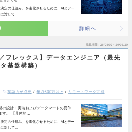
思決定の仕組み」を進化させるために、AIとデー
軸に対して…
り
詳細へ
掲載期間
26/08/07～26/08/20
可／フレックス】データエンジニア（最先
ータ基盤構築）
英語力が必要
年収600万以上
リモートワーク可能
盤の設計・実装およびデータマートの要件
ます。 【具体的…
思決定の仕組み」を進化させるために、AIとデー
軸に対して…