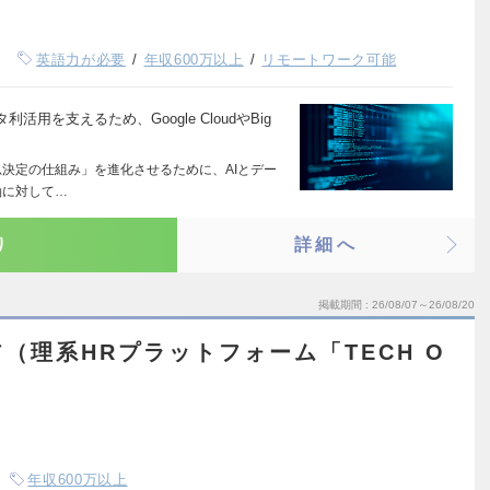
英語力が必要
年収600万以上
リモートワーク可能
用を支えるため、Google CloudやBig
思決定の仕組み」を進化させるために、AIとデー
軸に対して…
り
詳細へ
掲載期間
26/08/07～26/08/20
（理系HRプラットフォーム「TECH O
年収600万以上