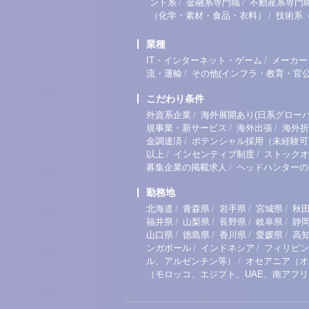
/
/
ント系
金融系専門職
不動産系専門
/
（化学・素材・食品・衣料）
技術系
業種
/
IT・インターネット・ゲーム
メーカー
/
流・運輸
その他(インフラ・教育・官公
こだわり条件
/
外資系企業
海外展開あり(日系グローバ
/
/
規事業・新サービス
海外出張
海外折
/
金調達済
ポテンシャル採用（未経験可
/
/
以上
インセンティブ制度
ストックオ
/
募集企業の掲載求人
ヘッドハンターの
勤務地
/
/
/
/
北海道
青森県
岩手県
宮城県
秋
/
/
/
/
福井県
山梨県
長野県
岐阜県
静
/
/
/
/
山口県
徳島県
香川県
愛媛県
高
/
/
ンガポール
インドネシア
フィリピン
/
ル、アルゼンチン等）
オセアニア（オ
（モロッコ、エジプト、UAE、南アフ