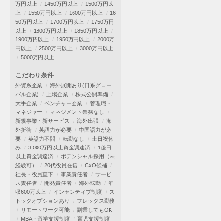
万円以上
1450万円以上
1500万円以
上
1550万円以上
1600万円以上
16
50万円以上
1700万円以上
1750万円
以上
1800万円以上
1850万円以上
1900万円以上
1950万円以上
2000万
円以上
2500万円以上
3000万円以上
5000万円以上
こだわり条件
外資系企業
海外展開あり(日系グロー
バル企業)
上場企業
株式公開準備
大手企業
ベンチャー企業
管理職・
マネジャー
マネジメント業務なし
新規事業・新サービス
海外出張
海
外折衝
英語力が必要
中国語力が必
要
英語力不問
転勤なし
土日祝休
み
3,000万円以上資金調達済
1億円
以上資金調達済
ポテンシャル採用（未
経験可）
20代役員在籍
CxO候補
社長・役員直下
事業責任者
サービ
ス責任者
開発責任者
海外転勤
年
収600万以上
インセンティブ制度
ス
トックオプションあり
フレックス勤務
リモートワーク可能
副業してもOK
MBA・留学支援制度
育児支援制度