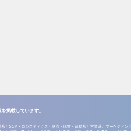
報を掲載しています。
/
/
/
門系
SCM・ロジスティクス・物流・購買・貿易系
営業系
マーケティン