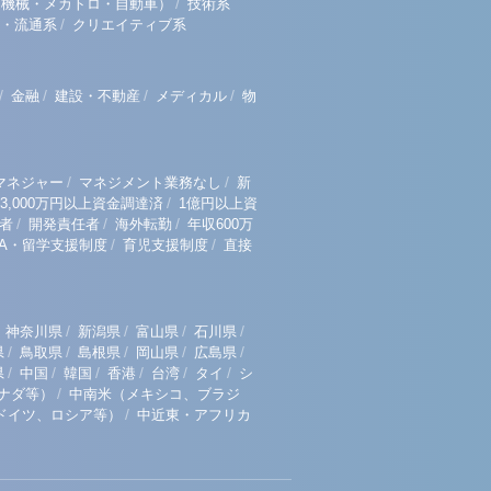
/
（機械・メカトロ・自動車）
技術系
/
・流通系
クリエイティブ系
/
/
/
/
金融
建設・不動産
メディカル
物
/
/
マネジャー
マネジメント業務なし
新
/
3,000万円以上資金調達済
1億円以上資
/
/
/
者
開発責任者
海外転勤
年収600万
/
/
BA・留学支援制度
育児支援制度
直接
/
/
/
/
神奈川県
新潟県
富山県
石川県
/
/
/
/
/
県
鳥取県
島根県
岡山県
広島県
/
/
/
/
/
/
県
中国
韓国
香港
台湾
タイ
シ
/
ナダ等）
中南米（メキシコ、ブラジ
/
ドイツ、ロシア等）
中近東・アフリカ