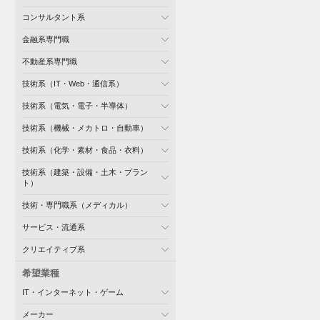
コンサルタント系
金融系専門職
不動産系専門職
技術系（IT・Web・通信系）
技術系（電気・電子・半導体）
技術系（機械・メカトロ・自動車）
技術系（化学・素材・食品・衣料）
技術系（建築・設備・土木・プラン
ト）
技術・専門職系（メディカル）
サービス・流通系
クリエイティブ系
希望業種
IT・インターネット・ゲーム
メーカー