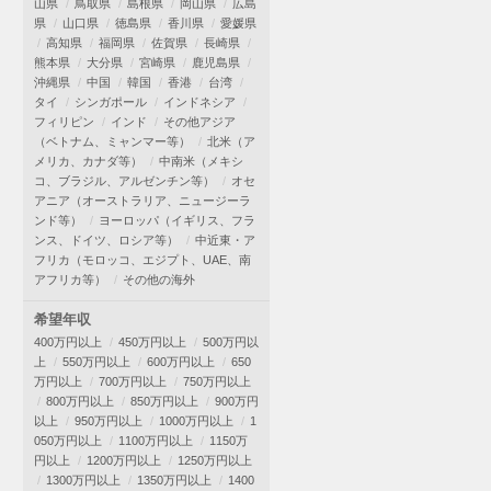
山県
鳥取県
島根県
岡山県
広島
県
山口県
徳島県
香川県
愛媛県
高知県
福岡県
佐賀県
長崎県
熊本県
大分県
宮崎県
鹿児島県
沖縄県
中国
韓国
香港
台湾
タイ
シンガポール
インドネシア
フィリピン
インド
その他アジア
（ベトナム、ミャンマー等）
北米（ア
メリカ、カナダ等）
中南米（メキシ
コ、ブラジル、アルゼンチン等）
オセ
アニア（オーストラリア、ニュージーラ
ンド等）
ヨーロッパ（イギリス、フラ
ンス、ドイツ、ロシア等）
中近東・ア
フリカ（モロッコ、エジプト、UAE、南
アフリカ等）
その他の海外
希望年収
400万円以上
450万円以上
500万円以
上
550万円以上
600万円以上
650
万円以上
700万円以上
750万円以上
800万円以上
850万円以上
900万円
以上
950万円以上
1000万円以上
1
050万円以上
1100万円以上
1150万
円以上
1200万円以上
1250万円以上
1300万円以上
1350万円以上
1400