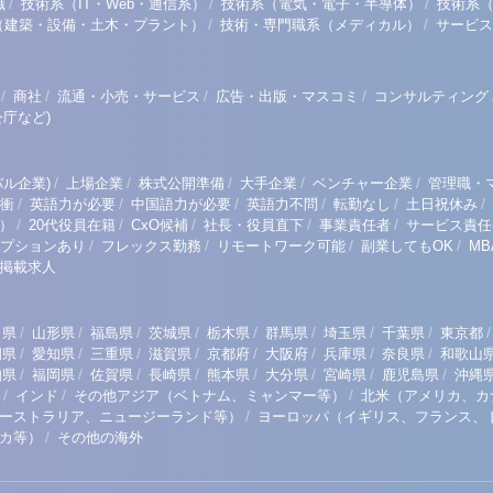
/
/
/
職
技術系（IT・Web・通信系）
技術系（電気・電子・半導体）
技術系
/
/
（建築・設備・土木・プラント）
技術・専門職系（メディカル）
サービス
/
/
/
/
商社
流通・小売・サービス
広告・出版・マスコミ
コンサルティング
庁など)
/
/
/
/
/
ル企業)
上場企業
株式公開準備
大手企業
ベンチャー企業
管理職・
/
/
/
/
/
/
衝
英語力が必要
中国語力が必要
英語力不問
転勤なし
土日祝休み
/
/
/
/
/
）
20代役員在籍
CxO候補
社長・役員直下
事業責任者
サービス責任
/
/
/
/
プションあり
フレックス勤務
リモートワーク可能
副業してもOK
M
掲載求人
/
/
/
/
/
/
/
/
/
田県
山形県
福島県
茨城県
栃木県
群馬県
埼玉県
千葉県
東京都
/
/
/
/
/
/
/
/
岡県
愛知県
三重県
滋賀県
京都府
大阪府
兵庫県
奈良県
和歌山
/
/
/
/
/
/
/
/
知県
福岡県
佐賀県
長崎県
熊本県
大分県
宮崎県
鹿児島県
沖縄
/
/
/
インド
その他アジア（ベトナム、ミャンマー等）
北米（アメリカ、カ
/
ーストラリア、ニュージーランド等）
ヨーロッパ（イギリス、フランス、
/
リカ等）
その他の海外