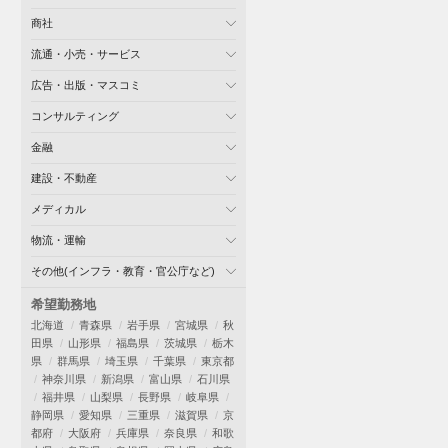
商社
流通・小売・サービス
広告・出版・マスコミ
コンサルティング
金融
建設・不動産
メディカル
物流・運輸
その他(インフラ・教育・官公庁など)
希望勤務地
北海道
青森県
岩手県
宮城県
秋
田県
山形県
福島県
茨城県
栃木
県
群馬県
埼玉県
千葉県
東京都
神奈川県
新潟県
富山県
石川県
福井県
山梨県
長野県
岐阜県
静岡県
愛知県
三重県
滋賀県
京
都府
大阪府
兵庫県
奈良県
和歌