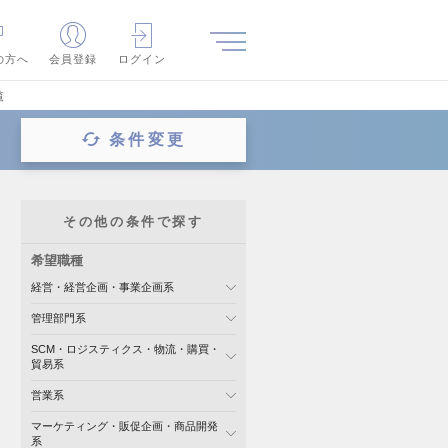
の方へ
会員登録
ログイン
覧
条件変更
その他の条件で探す
希望職種
経営・経営企画・事業企画系
管理部門系
SCM・ロジスティクス・物流・購買・
貿易系
営業系
マーケティング・販促企画・商品開発
系