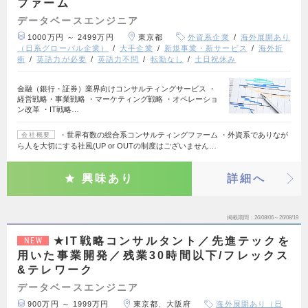
ファーム
データベースエンジニア
1000万円 ～ 2499万円
東京都
外資系企業
海外展開あり
（日系グローバル企業）
大手企業
新規事業・新サービス
海外折
衝
英語力が必要
英語力不問
転勤なし
土日祝休み
金融（銀行・証券）業界向けコンサルティングサービス ・
経営戦略・事業戦略 ・マーケティング戦略 ・オペレーショ
ン改革 ・IT戦略…
・世界有数の総合系コンサルティングファーム ・外資系でありなが
会社概要
ら人を大切にする社風(UP or OUTの制度はございません…
興味あり
詳細へ
掲載期間
26/08/06～26/08/19
★IT戦略コンサルタント／先進テックを
NEW
用いた事業開発／残業30時間以下/フレックス
&テレワーク
データベースエンジニア
900万円 ～ 1999万円
東京都、大阪府
海外展開あり（日