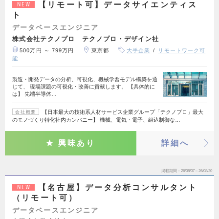
【リモート可】データサイエンティス
NEW
ト
データベースエンジニア
株式会社テクノプロ テクノプロ・デザイン社
500万円 ～ 799万円
東京都
大手企業
リモートワーク可
能
製造・開発データの分析、可視化、機械学習モデル構築を通
じて、 現場課題の可視化・改善に貢献します。 【具体的に
は】 先端半導体…
【日本最大の技術系人材サービス企業グループ「テクノプロ」最大
会社概要
のモノづくり特化社内カンパニー】 機械、電気・電子、組込制御な…
興味あり
詳細へ
掲載期間
26/08/07～26/08/20
【名古屋】データ分析コンサルタント
NEW
（リモート可）
データベースエンジニア