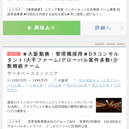
【事業概要】 メディア事業 インターネット広告事業 ゲーム事業 投
会社概要
資育成事業 ■21世紀を代表する会社を創る■ 常に成長し続けるイン…
興味あり
詳細へ
掲載期間
26/08/06～26/08/19
★大阪勤務・管理職採用★DXコンサル
NEW
タント/大手ファーム/グローバル案件多数/少
数精鋭チーム
データベースエンジニア
1200万円 ～ 2499万円
大阪府
海外展開あり（日系グロー
バル企業）
上場企業
大手企業
英語力が必要
英語力不問
土日
祝休み
最新のテクノロジーやプロジェクトマネジメントのノウハウ
を活用し、クライアントが抱える経営課題の整理や解決に向
けての施策を…
・世界有数事業会社のグループ会社 ・世界約200都市、110,000名の
会社概要
グローバルネットワーク ・インダストリーに圧倒的な強…