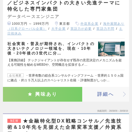
／ビジネスインパクトの大きい先進テーマに
特化した専門家集団
データベースエンジニア
1000万円 ～ 1999万円
東京都
外資系企業
海外展開あり
（日系グローバル企業）
大手企業
英語力が必要
英語力不問
土
日祝休み
社会実装・普及が期待され、インパクトの
大きいテクノロジー領域を、現在・10年
後・20年後の3世代に分…
【業務詳細】 テックジャイアントが存在せず既存の意思決定のメカニズムを超
える可能性を秘めるWEB3や、空間概念を拡張するメ…
・世界有数の総合系コンサルティングファーム ・世界約１５０ヵ国
会社概要
に拠点 ・約１５万人以上のスペシャリスト在籍 ・評価制度がしっか…
興味あり
詳細へ
掲載期間
26/08/06～26/08/19
★金融特化型DX戦略コンサル／先進技
NEW
術＆10年先を見据えた企業変革支援／外資系