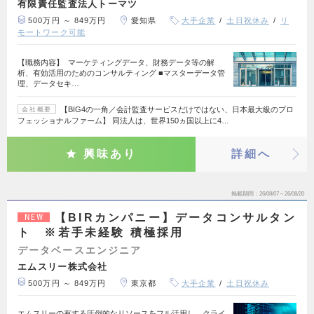
有限責任監査法人トーマツ
500万円 ～ 849万円
愛知県
大手企業
土日祝休み
リ
モートワーク可能
【職務内容】 マーケティングデータ、財務データ等の解
析、有効活用のためのコンサルティング ■マスターデータ管
理、データセキ…
【BIG4の一角／会計監査サービスだけではない、日本最大級のプロ
会社概要
フェッショナルファーム】 同法人は、世界150ヵ国以上に4…
興味あり
詳細へ
掲載期間
26/08/07～26/08/20
【BIRカンパニー】データコンサルタン
NEW
ト ※若手未経験 積極採用
データベースエンジニア
エムスリー株式会社
500万円 ～ 849万円
東京都
大手企業
土日祝休み
エムスリーの有する圧倒的なリソースをフル活用し、クライ