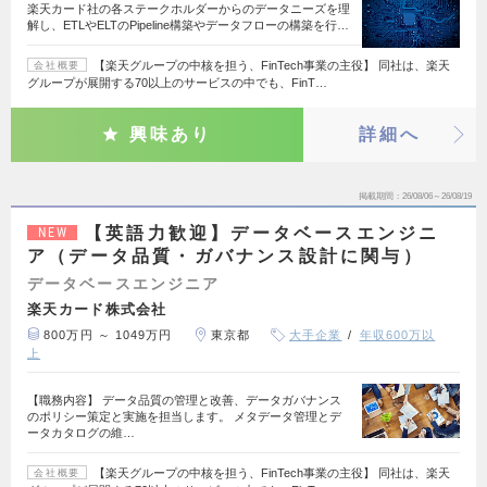
楽天カード社の各ステークホルダーからのデータニーズを理
解し、ETLやELTのPipeline構築やデータフローの構築を行…
【楽天グループの中核を担う、FinTech事業の主役】 同社は、楽天
会社概要
グループが展開する70以上のサービスの中でも、FinT…
興味あり
詳細へ
掲載期間
26/08/06～26/08/19
【英語力歓迎】データベースエンジニ
NEW
ア（データ品質・ガバナンス設計に関与）
データベースエンジニア
楽天カード株式会社
800万円 ～ 1049万円
東京都
大手企業
年収600万以
上
【職務内容】 データ品質の管理と改善、データガバナンス
のポリシー策定と実施を担当します。 メタデータ管理とデ
ータカタログの維…
【楽天グループの中核を担う、FinTech事業の主役】 同社は、楽天
会社概要