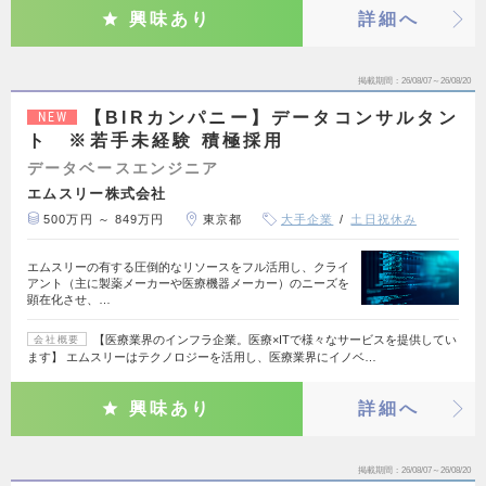
興味あり
詳細へ
掲載期間
26/08/07～26/08/20
【BIRカンパニー】データコンサルタン
NEW
ト ※若手未経験 積極採用
データベースエンジニア
エムスリー株式会社
500万円 ～ 849万円
東京都
大手企業
土日祝休み
エムスリーの有する圧倒的なリソースをフル活用し、クライ
アント（主に製薬メーカーや医療機器メーカー）のニーズを
顕在化させ、…
【医療業界のインフラ企業。医療×ITで様々なサービスを提供してい
会社概要
ます】 エムスリーはテクノロジーを活用し、医療業界にイノベ…
興味あり
詳細へ
掲載期間
26/08/07～26/08/20