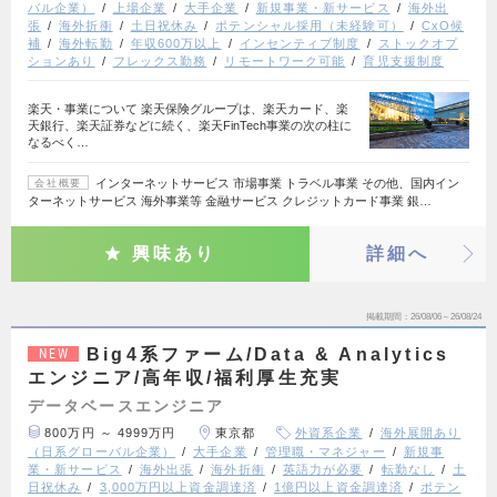
バル企業）
上場企業
大手企業
新規事業・新サービス
海外出
張
海外折衝
土日祝休み
ポテンシャル採用（未経験可）
CxO候
補
海外転勤
年収600万以上
インセンティブ制度
ストックオプ
ションあり
フレックス勤務
リモートワーク可能
育児支援制度
楽天・事業について 楽天保険グループは、楽天カード、楽
天銀行、楽天証券などに続く、楽天FinTech事業の次の柱に
なるべく…
インターネットサービス 市場事業 トラベル事業 その他、国内イン
会社概要
ターネットサービス 海外事業等 金融サービス クレジットカード事業 銀…
興味あり
詳細へ
掲載期間
26/08/06～26/08/24
Big4系ファーム/Data & Analytics
NEW
エンジニア/高年収/福利厚生充実
データベースエンジニア
800万円 ～ 4999万円
東京都
外資系企業
海外展開あり
（日系グローバル企業）
大手企業
管理職・マネジャー
新規事
業・新サービス
海外出張
海外折衝
英語力が必要
転勤なし
土
日祝休み
3,000万円以上資金調達済
1億円以上資金調達済
ポテン