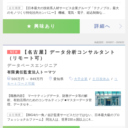
【日本最大の技術系人材サービス企業グループ「テクノプロ」最大
会社概要
のモノづくり特化社内カンパニー】 機械、電気・電子、組込制御な…
興味あり
詳細へ
掲載期間
26/08/07～26/08/20
【名古屋】データ分析コンサルタント
NEW
（リモート可）
データベースエンジニア
有限責任監査法人トーマツ
500万円 ～ 849万円
愛知県
大手企業
土日祝休み
リ
モートワーク可能
【職務内容】 マーケティングデータ、財務データ等の解
析、有効活用のためのコンサルティング ■マスターデータ管
理、データセキ…
【BIG4の一角／会計監査サービスだけではない、日本最大級のプロ
会社概要
フェッショナルファーム】 同法人は、世界150ヵ国以上に4…