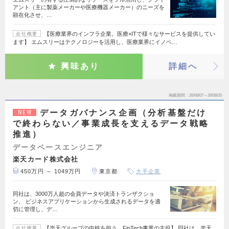
アント（主に製薬メーカーや医療機器メーカー）のニーズを
顕在化させ、…
【医療業界のインフラ企業。医療×ITで様々なサービスを提供してい
会社概要
ます】 エムスリーはテクノロジーを活用し、医療業界にイノベ…
興味あり
詳細へ
掲載期間
26/08/07～26/08/20
データガバナンス企画（分析基盤だけ
NEW
で終わらない／事業成長を支えるデータ戦略
推進）
データベースエンジニア
楽天カード株式会社
450万円 ～ 1049万円
東京都
大手企業
同社は、3000万人超の会員データや決済トランザクショ
ン、 ビジネスアプリケーションから生成されるデータを適
切に管理し、デ…
【楽天グループの中核を担う、FinTech事業の主役】 同社は、楽天
会社概要