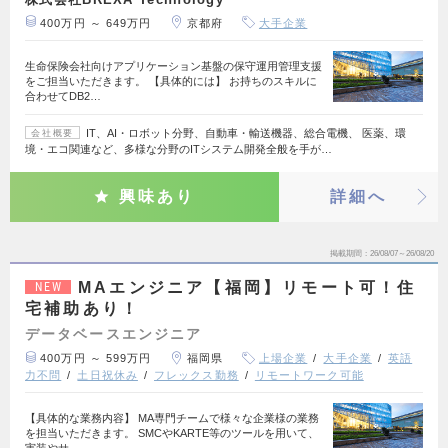
400万円 ～ 649万円
京都府
大手企業
生命保険会社向けアプリケーション基盤の保守運用管理支援
をご担当いただきます。 【具体的には】 お持ちのスキルに
合わせてDB2…
IT、AI・ロボット分野、自動車・輸送機器、総合電機、 医薬、環
会社概要
境・エコ関連など、多様な分野のITシステム開発全般を手が…
興味あり
詳細へ
掲載期間
26/08/07～26/08/20
MAエンジニア【福岡】リモート可！住
NEW
宅補助あり！
データベースエンジニア
400万円 ～ 599万円
福岡県
上場企業
大手企業
英語
力不問
土日祝休み
フレックス勤務
リモートワーク可能
【具体的な業務内容】 MA専門チームで様々な企業様の業務
を担当いただきます。 SMCやKARTE等のツールを用いて、
実装やサ…