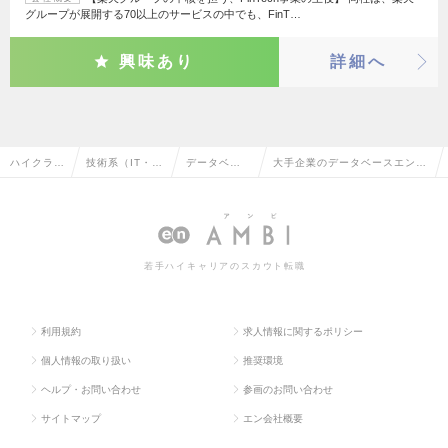
グループが展開する70以上のサービスの中でも、FinT…
興味あり
詳細へ
ハイクラス
技術系（IT・W
データベー
大手企業のデータベースエンジ
求人TOP
eb・通信系）
スエンジニ
ニアの転職・求人情報一覧
ア
若手ハイキャリアのスカウト転職
利用規約
求人情報に関するポリシー
個人情報の取り扱い
推奨環境
ヘルプ・お問い合わせ
参画のお問い合わせ
サイトマップ
エン会社概要