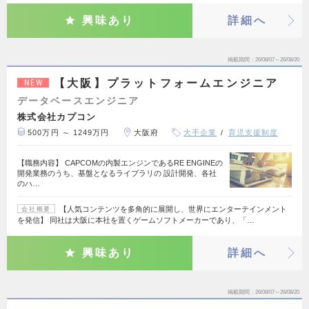
興味あり
詳細へ
掲載期間
26/08/07～26/08/20
【大阪】プラットフォームエンジニア
NEW
データベースエンジニア
株式会社カプコン
500万円 ～ 1249万円
大阪府
大手企業
育児支援制度
【職務内容】 CAPCOMの内製エンジンであるRE ENGINEの
開発業務のうち、基盤となるライブラリの 設計開発、各社
のハ…
【人気コンテンツを多角的に展開し、世界にエンターテインメント
会社概要
を発信】 同社は大阪に本社を置くゲームソフトメーカーであり、「…
興味あり
詳細へ
掲載期間
26/08/07～26/08/20