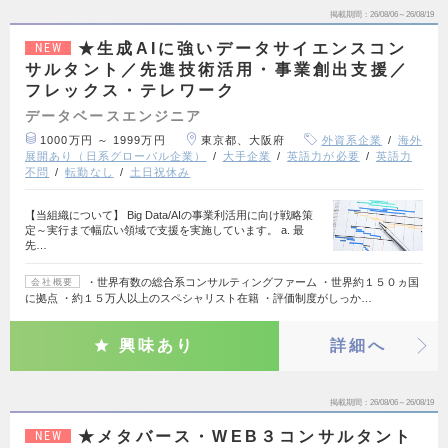
掲載期間
26/08/06～26/08/19
★生成AIに強いデータサイエンスコン
NEW
サルタント／先進技術活用・事業創出支援／
フレックス・テレワーク
データベースエンジニア
1000万円 ～ 1999万円
東京都、大阪府
外資系企業
海外
展開あり（日系グローバル企業）
大手企業
英語力が必要
英語力
不問
転勤なし
土日祝休み
【当組織について】 Big Data/AIの事業利活用に向け戦略策
定～実行まで幅広い領域で支援を実施しています。 a. 最
先…
・世界有数の総合系コンサルティングファーム ・世界約１５０ヵ国
会社概要
に拠点 ・約１５万人以上のスペシャリスト在籍 ・評価制度がしっか…
興味あり
詳細へ
掲載期間
26/08/06～26/08/19
★メタバース・WEB３コンサルタント
NEW