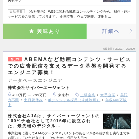
【会社案内】 WEBに関わる戦略コンサルティングから、制作・運用
会社概要
サービスをご提供しております。 企画立案、ウェブ制作、運用を…
興味あり
詳細へ
掲載期間
26/08/07～26/08/20
ABEMAなど動画コンテンツ・サービス
NEW
での広告配信を支えるデータ基盤を開発する
エンジニア募集！
データベースエンジニア
株式会社サイバーエージェント
400万円 ～ 799万円
東京都
上場企業
大手企業
英語
力不問
土日祝休み
ポテンシャル採用（未経験可）
年収600万以
上
株式会社AJAは、サイバーエージェントの
100%子会社として2016年に設立され
た、最先端のデジタル…
事業戦略に沿ってAJAのデータマネジメントのあるべき姿を描き出し実行までを
お願いしていただきます。 そのために必用な人員の…