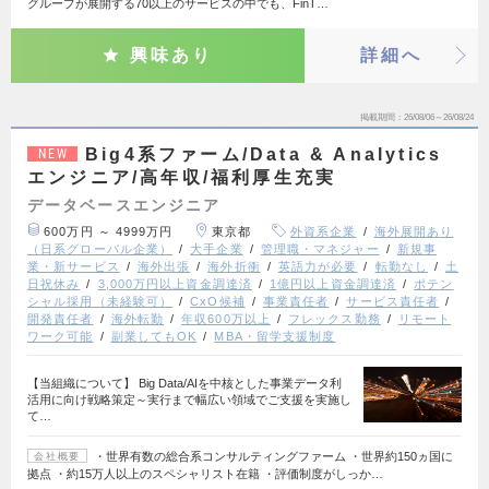
グループが展開する70以上のサービスの中でも、FinT…
興味あり
詳細へ
掲載期間
26/08/06～26/08/24
Big4系ファーム/Data & Analytics
NEW
エンジニア/高年収/福利厚生充実
データベースエンジニア
600万円 ～ 4999万円
東京都
外資系企業
海外展開あり
（日系グローバル企業）
大手企業
管理職・マネジャー
新規事
業・新サービス
海外出張
海外折衝
英語力が必要
転勤なし
土
日祝休み
3,000万円以上資金調達済
1億円以上資金調達済
ポテン
シャル採用（未経験可）
CxO候補
事業責任者
サービス責任者
開発責任者
海外転勤
年収600万以上
フレックス勤務
リモート
ワーク可能
副業してもOK
MBA・留学支援制度
【当組織について】 Big Data/AIを中核とした事業データ利
活用に向け戦略策定～実行まで幅広い領域でご支援を実施し
て…
・世界有数の総合系コンサルティングファーム ・世界約150ヵ国に
会社概要
拠点 ・約15万人以上のスペシャリスト在籍 ・評価制度がしっか…