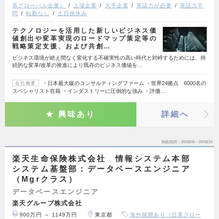
系グローバル企業）
上場企業
大手企業
英語力が必要
英語力不
問
転勤なし
土日祝休み
テクノロジーを活用した新しいビジネス価
値創出や変革実現のロードマップ策定等の
戦略策定支援、および共創…
ビジネス環境が絶え間なく変化する不確実性の高い時代と対峙するためには、持
続的な変革/改革の推進により既存のビジネス価値を…
・日本最大級のコンサルティングファーム ・世界24拠点 6000名の
会社概要
スペシャリスト在籍 ・インダストリーに圧倒的な強み ・評価…
興味あり
詳細へ
掲載期間
26/08/06～26/08/19
楽天生命保険株式会社 情報システム本部
システム基盤部：データベースエンジニア
（Mgrクラス）
データベースエンジニア
楽天グループ株式会社
900万円 ～ 1149万円
東京都
海外展開あり（日系グロー