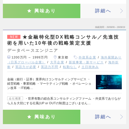
興味あり
詳細へ
掲載期間
26/08/06～26/08/19
★金融特化型DX戦略コンサル／先進技
NEW
術を用いた10年後の戦略策定支援
データベースエンジニア
1200万円 ～ 1999万円
東京都
外資系企業
海外展開あり
（日系グローバル企業）
大手企業
新規事業・新サービス
海外折
衝
英語力が必要
英語力不問
転勤なし
土日祝休み
金融（銀行・証券）業界向けコンサルティングサービス ・
経営戦略・事業戦略 ・マーケティング戦略 ・オペレーショ
ン改革 ・IT戦略…
・世界有数の総合系コンサルティングファーム ・外資系でありなが
会社概要
ら人を大切にする社風(UP or OUTの制度はございません…
興味あり
詳細へ