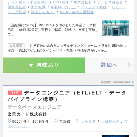
シャル採用（未経験可）
CxO候補
事業責任者
サービス責任者
開発責任者
海外転勤
年収600万以上
フレックス勤務
リモート
ワーク可能
副業してもOK
MBA・留学支援制度
【当組織について】 Big Data/AIを中核とした事業データ利
活用に向け戦略策定～実行まで幅広い領域でご支援を実施し
て…
・世界有数の総合系コンサルティングファーム ・世界約150ヵ国に
会社概要
拠点 ・約15万人以上のスペシャリスト在籍 ・評価制度がしっか…
興味あり
詳細へ
掲載期間
26/08/06～26/08/19
データエンジニア（ETL/ELT・データ
NEW
パイプライン構築）
データベースエンジニア
楽天カード株式会社
800万円 ～ 1049万円
東京都
大手企業
土日祝休み
年
収600万以上