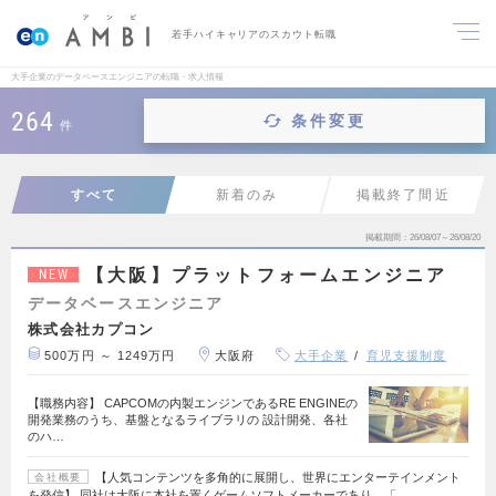
若手ハイキャリアのスカウト転職
大手企業のデータベースエンジニアの転職・求人情報
264
条件変更
件
すべて
新着のみ
掲載終了間近
掲載期間
26/08/07～26/08/20
【大阪】プラットフォームエンジニア
NEW
データベースエンジニア
株式会社カプコン
500万円 ～ 1249万円
大阪府
大手企業
育児支援制度
【職務内容】 CAPCOMの内製エンジンであるRE ENGINEの
開発業務のうち、基盤となるライブラリの 設計開発、各社
のハ…
【人気コンテンツを多角的に展開し、世界にエンターテインメント
会社概要
を発信】 同社は大阪に本社を置くゲームソフトメーカーであり、「…