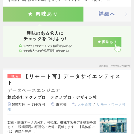
興味あり
詳細へ
興味のある求人に
チェックをつけよう!
興味あり
スカウトのマッチング精度があがる!
その求人への合格可能性がわかる!
掲載期間
26/08/07～26/08/20
【リモート可】データサイエンティス
NEW
ト
データベースエンジニア
株式会社テクノプロ テクノプロ・デザイン社
500万円 ～ 799万円
東京都
大手企業
リモートワーク可
能
製造・開発データの分析、可視化、機械学習モデル構築を通
じて、 現場課題の可視化・改善に貢献します。 【具体的に
は】 先端半導体…