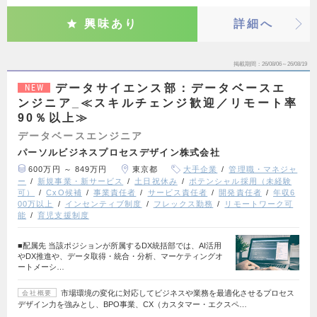
興味あり
詳細へ
掲載期間
26/08/06～26/08/19
データサイエンス部：データベースエ
NEW
ンジニア_≪スキルチェンジ歓迎／リモート率
90％以上≫
データベースエンジニア
パーソルビジネスプロセスデザイン株式会社
600万円 ～ 849万円
東京都
大手企業
管理職・マネジャ
ー
新規事業・新サービス
土日祝休み
ポテンシャル採用（未経験
可）
CxO候補
事業責任者
サービス責任者
開発責任者
年収6
00万以上
インセンティブ制度
フレックス勤務
リモートワーク可
能
育児支援制度
■配属先 当該ポジションが所属するDX統括部では、AI活用
やDX推進や、データ取得・統合・分析、マーケティングオ
ートメーシ…
市場環境の変化に対応してビジネスや業務を最適化させるプロセス
会社概要
デザイン力を強みとし、BPO事業、CX（カスタマー・エクスペ…