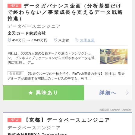
データガバナンス企画（分析基盤だけ
NEW
で終わらない／事業成長を支えるデータ戦略
推進）
データベースエンジニア
楽天カード株式会社
450万円 ～ 1049万円
東京都
大手企業
同社は、3000万人超の会員データや決済トランザクショ
ン、 ビジネスアプリケーションから生成されるデータを適
切に管理し、デ…
【楽天グループの中核を担う、FinTech事業の主役】 同社は、楽天
会社概要
グループが展開する70以上のサービスの中でも、FinT…
興味あり
詳細へ
掲載期間
26/08/07～26/08/20
【京都】データベースエンジニア
NEW
データベースエンジニア
株式会社BREXA Technology