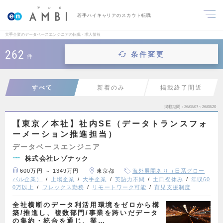
若手ハイキャリアのスカウト転職
大手企業のデータベースエンジニアの転職・求人情報
262
条件変更
件
すべて
新着のみ
掲載終了間近
掲載期間
26/08/07～26/08/20
【東京／本社】社内SE（データトランスフォ
ーメーション推進担当）
データベースエンジニア
株式会社レゾナック
600万円 ～ 1349万円
東京都
海外展開あり（日系グロー
バル企業）
上場企業
大手企業
英語力不問
土日祝休み
年収60
0万以上
フレックス勤務
リモートワーク可能
育児支援制度
全社横断のデータ利活用環境をゼロから構
築/推進し、複数部門/事業を跨いだデータ
の集約・統合を通じ、業…