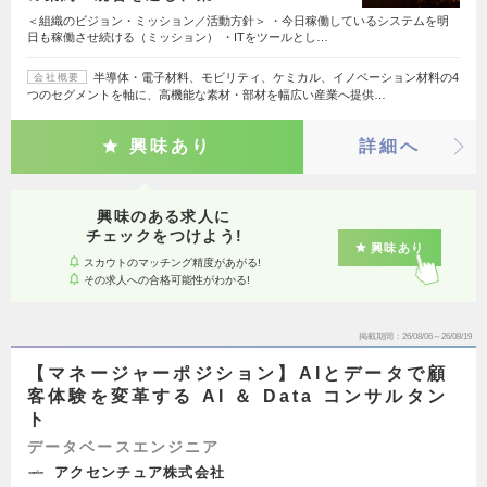
＜組織のビジョン・ミッション／活動方針＞ ・今日稼働しているシステムを明
日も稼働させ続ける（ミッション） ・ITをツールとし…
半導体・電子材料、モビリティ、ケミカル、イノベーション材料の4
会社概要
つのセグメントを軸に、高機能な素材・部材を幅広い産業へ提供…
興味あり
詳細へ
興味のある求人に
チェックをつけよう!
興味あり
スカウトのマッチング精度があがる!
その求人への合格可能性がわかる!
掲載期間
26/08/06～26/08/19
【マネージャーポジション】AIとデータで顧
客体験を変革する AI ＆ Data コンサルタン
ト
データベースエンジニア
アクセンチュア株式会社