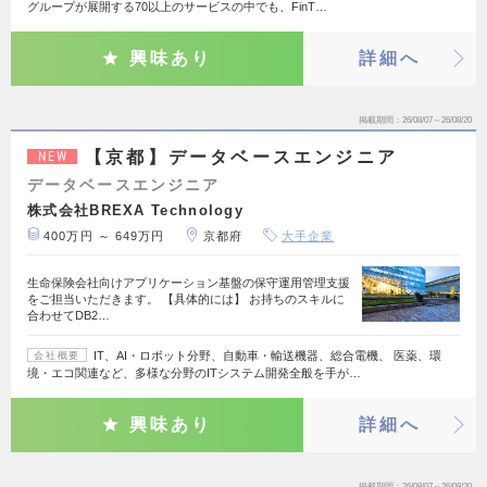
グループが展開する70以上のサービスの中でも、FinT…
興味あり
詳細へ
掲載期間
26/08/07～26/08/20
【京都】データベースエンジニア
NEW
データベースエンジニア
株式会社BREXA Technology
400万円 ～ 649万円
京都府
大手企業
生命保険会社向けアプリケーション基盤の保守運用管理支援
をご担当いただきます。 【具体的には】 お持ちのスキルに
合わせてDB2…
IT、AI・ロボット分野、自動車・輸送機器、総合電機、 医薬、環
会社概要
境・エコ関連など、多様な分野のITシステム開発全般を手が…
興味あり
詳細へ
掲載期間
26/08/07～26/08/20