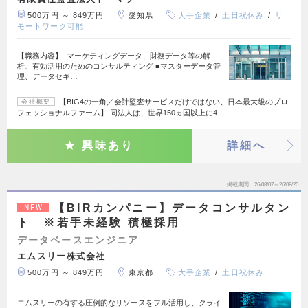
500万円 ～ 849万円
愛知県
大手企業
土日祝休み
リ
モートワーク可能
【職務内容】 マーケティングデータ、財務データ等の解
析、有効活用のためのコンサルティング ■マスターデータ管
理、データセキ…
【BIG4の一角／会計監査サービスだけではない、日本最大級のプロ
会社概要
フェッショナルファーム】 同法人は、世界150ヵ国以上に4…
興味あり
詳細へ
掲載期間
26/08/07～26/08/20
【BIRカンパニー】データコンサルタン
NEW
ト ※若手未経験 積極採用
データベースエンジニア
エムスリー株式会社
500万円 ～ 849万円
東京都
大手企業
土日祝休み
エムスリーの有する圧倒的なリソースをフル活用し、クライ