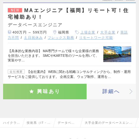
MAエンジニア【福岡】リモート可！住
NEW
宅補助あり！
データベースエンジニア
400万円 ～ 599万円
福岡県
上場企業
大手企業
英語
力不問
土日祝休み
フレックス勤務
リモートワーク可能
【具体的な業務内容】 MA専門チームで様々な企業様の業務
を担当いただきます。 SMCやKARTE等のツールを用いて、
実装やサ…
【会社案内】 WEBに関わる戦略コンサルティングから、制作・運用
会社概要
サービスをご提供しております。 企画立案、ウェブ制作、運用を…
興味あり
詳細へ
ハイクラス
技術系（IT・W
データベー
大手企業のデータベースエンジ
求人TOP
eb・通信系）
スエンジニ
ニアの転職・求人情報一覧