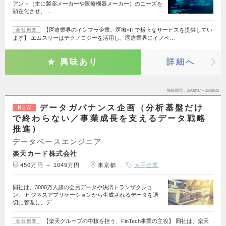
アント（主に製薬メーカーや医療機器メーカー）のニーズを
顕在化させ、…
【医療業界のインフラ企業。医療×ITで様々なサービスを提供してい
会社概要
ます】 エムスリーはテクノロジーを活用し、医療業界にイノベ…
興味あり
詳細へ
掲載期間
26/08/07～26/08/20
データガバナンス企画（分析基盤だけ
NEW
で終わらない／事業成長を支えるデータ戦略
推進）
データベースエンジニア
楽天カード株式会社
450万円 ～ 1049万円
東京都
大手企業
同社は、3000万人超の会員データや決済トランザクショ
ン、 ビジネスアプリケーションから生成されるデータを適
切に管理し、デ…
【楽天グループの中核を担う、FinTech事業の主役】 同社は、楽天
会社概要