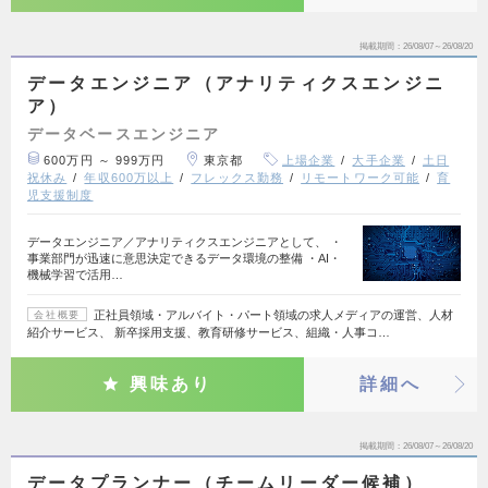
掲載期間
26/08/07～26/08/20
データエンジニア（アナリティクスエンジニ
ア）
データベースエンジニア
600万円 ～ 999万円
東京都
上場企業
大手企業
土日
祝休み
年収600万以上
フレックス勤務
リモートワーク可能
育
児支援制度
データエンジニア／アナリティクスエンジニアとして、 ・
事業部門が迅速に意思決定できるデータ環境の整備 ・AI・
機械学習で活用…
正社員領域・アルバイト・パート領域の求人メディアの運営、人材
会社概要
紹介サービス、 新卒採用支援、教育研修サービス、組織・人事コ…
興味あり
詳細へ
掲載期間
26/08/07～26/08/20
データプランナー（チームリーダー候補）