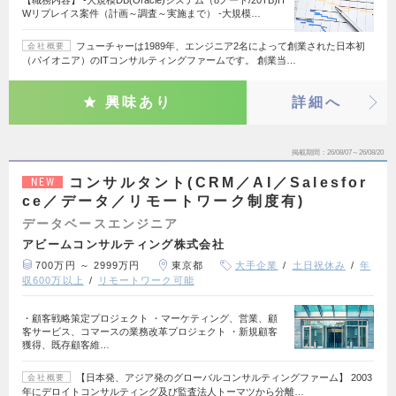
【職務内容】 -大規模DB(Oracle)システム（8ノード/20TB)H
Wリプレイス案件（計画～調査～実施まで） -大規模…
フューチャーは1989年、エンジニア2名によって創業された日本初
会社概要
（パイオニア）のITコンサルティングファームです。 創業当…
興味あり
詳細へ
掲載期間
26/08/07～26/08/20
コンサルタント(CRM／AI／Salesfor
NEW
ce／データ／リモートワーク制度有)
データベースエンジニア
アビームコンサルティング株式会社
700万円 ～ 2999万円
東京都
大手企業
土日祝休み
年
収600万以上
リモートワーク可能
・顧客戦略策定プロジェクト ・マーケティング、営業、顧
客サービス、コマースの業務改革プロジェクト ・新規顧客
獲得、既存顧客維…
【日本発、アジア発のグローバルコンサルティングファーム】 2003
会社概要
年にデロイトコンサルティング及び監査法人トーマツから分離…