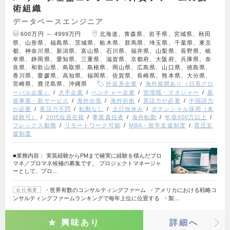
術組織
データベースエンジニア
600万円 ～ 4999万円
北海道、青森県、岩手県、宮城県、秋田
県、山形県、福島県、茨城県、栃木県、群馬県、埼玉県、千葉県、東京
都、神奈川県、新潟県、富山県、石川県、福井県、山梨県、長野県、岐
阜県、静岡県、愛知県、三重県、滋賀県、京都府、大阪府、兵庫県、奈
良県、和歌山県、鳥取県、島根県、岡山県、広島県、山口県、徳島県、
香川県、愛媛県、高知県、福岡県、佐賀県、長崎県、熊本県、大分県、
宮崎県、鹿児島県、沖縄県
外資系企業
海外展開あり（日系グロ
ーバル企業）
大手企業
ベンチャー企業
管理職・マネジャー
新
規事業・新サービス
海外出張
海外折衝
英語力が必要
中国語力
が必要
英語力不問
転勤なし
土日祝休み
ポテンシャル採用（未
経験可）
20代役員在籍
事業責任者
海外転勤
年収600万以上
フレックス勤務
リモートワーク可能
MBA・留学支援制度
育児支
援制度
■業務内容： 実装経験からPMまで確実に経験を積んだプロ
マネ／プロマネ候補の募集です。 プロジェクトマネージャ
ーとして、プロ…
・世界有数のコンサルティングファーム ・アメリカにおける戦略コ
会社概要
ンサルティングファームランキングで毎年上位に位置する ・製…
興味あり
詳細へ