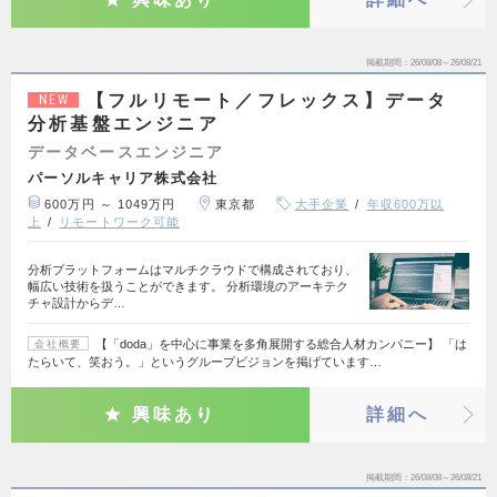
掲載期間
26/08/08～26/08/21
【フルリモート／フレックス】データ
NEW
分析基盤エンジニア
データベースエンジニア
パーソルキャリア株式会社
600万円 ～ 1049万円
東京都
大手企業
年収600万以
上
リモートワーク可能
分析プラットフォームはマルチクラウドで構成されており、
幅広い技術を扱うことができます。 分析環境のアーキテク
チャ設計からデ…
【「doda」を中心に事業を多角展開する総合人材カンパニー】 「は
会社概要
たらいて、笑おう。」というグループビジョンを掲げています…
興味あり
詳細へ
掲載期間
26/08/08～26/08/21