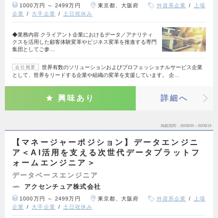
1000万円 ～ 2499万円
東京都、大阪府
外資系企業
上場
企業
大手企業
土日祝休み
◆業務内容 クライアント企業におけるデータ／アナリティ
クスを活用した顧客体験変革やビジネス変革を推進する専門
集団としてご参…
世界有数のソリューションおよびプロフェッショナルサービス企業
会社概要
として、世界をリードする企業や組織の変革を支援しています。 企…
興味あり
詳細へ
掲載期間
26/08/06～26/08/19
【マネージャーポジション】データエンジニ
ア＜AI活用を支える次世代データプラットフ
ォームエンジニア＞
データベースエンジニア
アクセンチュア株式会社
1000万円 ～ 2499万円
東京都、大阪府
外資系企業
上場
企業
大手企業
土日祝休み