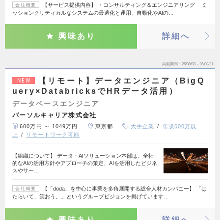
【サービス提供内容】 ・コンサルティング＆エンジニアリング ミ
会社概要
ッションクリティカルなシステムの最適化と運用、自動化やAIの…
興味あり
詳細へ
掲載期間
26/08/08～26/08/21
【リモート】データエンジニア（BigQ
NEW
uery×DatabricksでHRデータ活用）
データベースエンジニア
パーソルキャリア株式会社
600万円 ～ 1049万円
東京都
大手企業
年収600万以
上
リモートワーク可能
【組織について】 データ・AIソリューション本部は、全社
的なAIの活用方針やアプローチの策定、AIを活用したビジネ
スやサー…
【「doda」を中心に事業を多角展開する総合人材カンパニー】 「は
会社概要
たらいて、笑おう。」というグループビジョンを掲げています…
興味あり
詳細へ