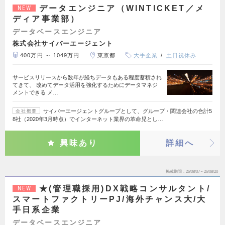
データエンジニア（WINTICKET／メ
NEW
ディア事業部）
データベースエンジニア
株式会社サイバーエージェント
400万円 ～ 1049万円
東京都
大手企業
土日祝休み
サービスリリースから数年が経ちデータもある程度蓄積され
てきて、 改めてデータ活用を強化するためにデータマネジ
メントできる メ…
サイバーエージェントグループとして、グループ・関連会社の合計5
会社概要
8社（2020年3月時点）でインターネット業界の革命児とし…
興味あり
詳細へ
掲載期間
26/08/07～26/08/20
★(管理職採用)DX戦略コンサルタント/
NEW
スマートファクトリーPJ/海外チャンス大/大
手日系企業
データベースエンジニア