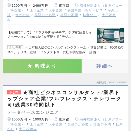
1200万円 ～ 2499万円
東京都
海外展開あり（日系グロー
バル企業）
上場企業
大手企業
新規事業・新サービス
海外出
張
海外折衝
英語力が必要
英語力不問
転勤なし
土日祝休
み
【組織について】 ”デジタル(Digital)をマルチ(X)に組合せイ
ノベーション(Innovation)を実現する” デジ…
・日本最大級のコンサルティングファーム ・世界24拠点 6000名の
会社概要
スペシャリスト在籍 ・インダストリーに圧倒的な強み ・評価…
興味あり
詳細へ
掲載期間
26/08/07～26/08/20
★商社ビジネスコンサルタント/業界ト
NEW
ップシェア企業/フルフレックス・テレワーク
可/残業30時間以下
データベースエンジニア
1000万円 ～ 1999万円
東京都
海外展開あり（日系グロー
バル企業）
上場企業
大手企業
英語力が必要
英語力不問
転勤
なし
土日祝休み