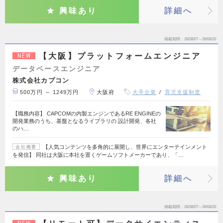
興味あり
詳細へ
掲載期間
26/08/07～26/08/20
【大阪】プラットフォームエンジニア
NEW
データベースエンジニア
株式会社カプコン
500万円 ～ 1249万円
大阪府
大手企業
育児支援制度
【職務内容】 CAPCOMの内製エンジンであるRE ENGINEの
開発業務のうち、基盤となるライブラリの 設計開発、各社
のハ…
【人気コンテンツを多角的に展開し、世界にエンターテインメント
会社概要
を発信】 同社は大阪に本社を置くゲームソフトメーカーであり、「…
興味あり
詳細へ
掲載期間
26/08/07～26/08/20