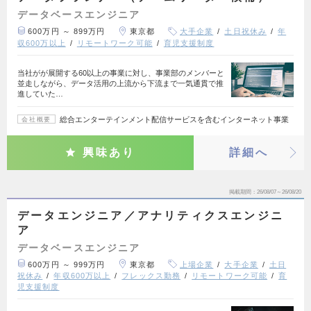
データベースエンジニア
600万円 ～ 899万円
東京都
大手企業
土日祝休み
年
収600万以上
リモートワーク可能
育児支援制度
当社がが展開する60以上の事業に対し、事業部のメンバーと
並走しながら、データ活用の上流から下流まで一気通貫で推
進していた…
総合エンターテインメント配信サービスを含むインターネット事業
会社概要
興味あり
詳細へ
掲載期間
26/08/07～26/08/20
データエンジニア／アナリティクスエンジニ
ア
データベースエンジニア
600万円 ～ 999万円
東京都
上場企業
大手企業
土日
祝休み
年収600万以上
フレックス勤務
リモートワーク可能
育
児支援制度