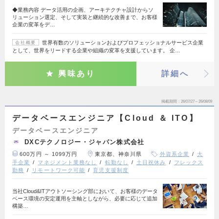
◆業務内容 データ活用の企画、アーキテクチャ設計からソ
リューション選定、そして実装と継続的な改善まで、お客様
企業の変革をデ…
世界有数のソリューションおよびプロフェッショナルサービス企業
会社概要
として、世界をリードする企業や組織の変革を支援しています。 企…
興味あり
詳細へ
掲載期間
26/07/27～26/08/09
データベースエンジニア【Cloud ＆ ITO】
データベースエンジニア
DXCテクノロジー・ジャパン株式会社
600万円 ～ 1099万円
東京都、神奈川県
外資系企業
大
手企業
マネジメント業務なし
転勤なし
土日祝休み
フレックス
勤務
リモートワーク可能
育児支援制度
当社Cloud&ITアウトソーシング部において、お客様のデータ
ベース環境の安定運用を主軸としながら、必要に応じて追加
構築…