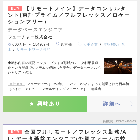
【リモートメイン】データコンサルタ
NEW
ント(東証プライム／フルフレックス／ロケー
ションフリー）
データベースエンジニア
フューチャー株式会社
600万円 ～ 1549万円
東京都
大手企業
年収600万以
上
リモートワーク可能
◆職務内容の概要 エンタープライズ領域のデータ利用最適
化という視点でシステムを俯瞰した場合、データベーススペ
シャリストの活…
フューチャーは1989年、エンジニア2名によって創業された日本初
会社概要
（パイオニア）のITコンサルティングファームです。 創業当…
興味あり
詳細へ
掲載期間
26/08/07～26/08/25
全国フルリモート／フレックス勤務/A
NEW
I・データ基盤エンジニア/外資ファームの技