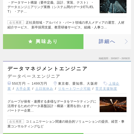
・データマート構築（要件定義、設計、実装、テスト） ・
データエンジニアリング業務（システム間のデータETL/EL
T） ・アナ…
正社員領域・アルバイト・パート領域の求人メディアの運営、人材
会社概要
紹介サービス、 新卒採用支援、教育研修サービス、組織・人事コ…
興味あり
詳細へ
掲載期間
26/08/07～26/08/20
データマネジメントエンジニア
データベースエンジニア
550万円 ～ 1499万円
東京都、愛知県、大阪府
上場企
業
大手企業
土日祝休み
リモートワーク可能
育児支援制度
グループが保有・連携する多様なデータをマーケティングに
活用するためのデータ基盤設計・構築・運用を担います。
パートナー企業…
コミュニケーション関連の統合的ソリューションの提供、経営・事
会社概要
業コンサルティングなど