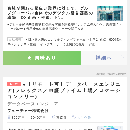
商社が関わる幅広い業界に対して、グルー
プグローバル全体でのデジタル経営基盤の
構築、DX企画・推進、ビ…
■デジタル経営基盤構築 圧倒的な実績を誇る基幹システム導入から、営業部門・
コーポレート部門全体の業務高度化・データ活用を含…
・日本最大級のコンサルティングファーム ・世界24拠点 6000名の
会社概要
スペシャリスト在籍 ・インダストリーに圧倒的な強み ・評価…
興味あり
詳細へ
掲載期間
26/08/07～26/08/20
●【リモート可】データベースエンジニ
NEW
ア(フレックス／東証プライム上場／ロケーシ
ョンフリー)
データベースエンジニア
フューチャー株式会社
800万円 ～ 1049万円
東京都
大手企業