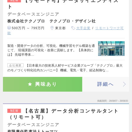
【リモート可】データサイエンティス
NEW
ト
データベースエンジニア
株式会社テクノプロ テクノプロ・デザイン社
500万円 ～ 799万円
東京都
大手企業
リモートワーク可
能
製造・開発データの分析、可視化、機械学習モデル構築を通
じて、 現場課題の可視化・改善に貢献します。 【具体的に
は】 先端半導体…
【日本最大の技術系人材サービス企業グループ「テクノプロ」最大
会社概要
のモノづくり特化社内カンパニー】 機械、電気・電子、組込制御な…
興味あり
詳細へ
掲載期間
26/08/07～26/08/20
【名古屋】データ分析コンサルタント
NEW
（リモート可）
データベースエンジニア
有限責任監査法人トーマツ