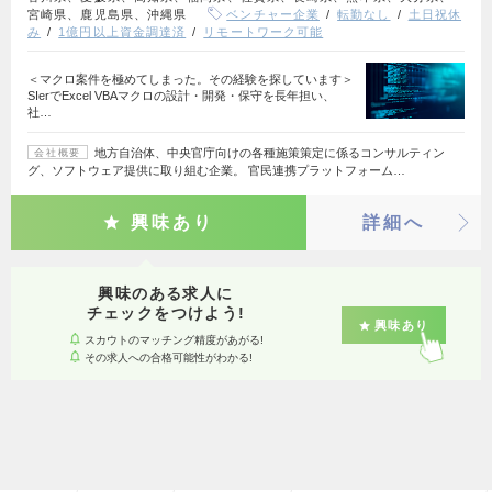
宮崎県、鹿児島県、沖縄県
ベンチャー企業
転勤なし
土日祝休
み
1億円以上資金調達済
リモートワーク可能
＜マクロ案件を極めてしまった。その経験を探しています＞
SIerでExcel VBAマクロの設計・開発・保守を長年担い、
社…
地方自治体、中央官庁向けの各種施策策定に係るコンサルティン
会社概要
グ、ソフトウェア提供に取り組む企業。 官民連携プラットフォーム…
興味あり
詳細へ
興味のある求人に
チェックをつけよう!
興味あり
スカウトのマッチング精度があがる!
その求人への合格可能性がわかる!