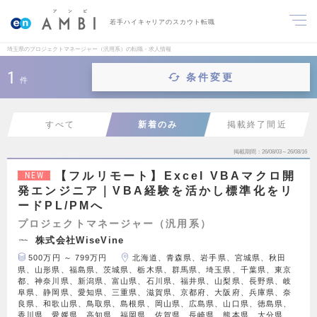
若手ハイキャリアのスカウト転職
埼玉県のプロジェクトマネージャー（汎用系）の転職・求人情報
1
条件変更
件
すべて
新着のみ
掲載終了間近
掲載期間
26/08/03～26/08/16
【フルリモート】Excel VBAマクロ開
NEW
発エンジニア｜VBA経験を活かし標準化をリ
ードPL/PMへ
プロジェクトマネージャー（汎用系）
株式会社WiseVine
500万円 ～ 799万円
北海道、青森県、岩手県、宮城県、秋田
県、山形県、福島県、茨城県、栃木県、群馬県、埼玉県、千葉県、東京
都、神奈川県、新潟県、富山県、石川県、福井県、山梨県、長野県、岐
阜県、静岡県、愛知県、三重県、滋賀県、京都府、大阪府、兵庫県、奈
良県、和歌山県、鳥取県、島根県、岡山県、広島県、山口県、徳島県、
香川県、愛媛県、高知県、福岡県、佐賀県、長崎県、熊本県、大分県、