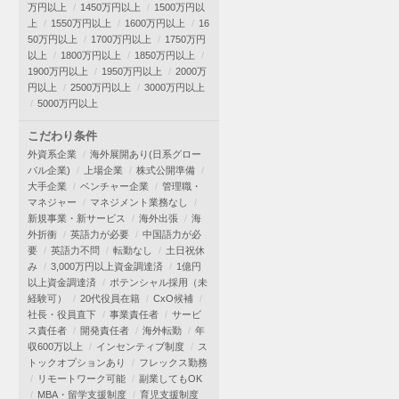
万円以上
1450万円以上
1500万円以
上
1550万円以上
1600万円以上
16
50万円以上
1700万円以上
1750万円
以上
1800万円以上
1850万円以上
1900万円以上
1950万円以上
2000万
円以上
2500万円以上
3000万円以上
5000万円以上
こだわり条件
外資系企業
海外展開あり(日系グロー
バル企業)
上場企業
株式公開準備
大手企業
ベンチャー企業
管理職・
マネジャー
マネジメント業務なし
新規事業・新サービス
海外出張
海
外折衝
英語力が必要
中国語力が必
要
英語力不問
転勤なし
土日祝休
み
3,000万円以上資金調達済
1億円
以上資金調達済
ポテンシャル採用（未
経験可）
20代役員在籍
CxO候補
社長・役員直下
事業責任者
サービ
ス責任者
開発責任者
海外転勤
年
収600万以上
インセンティブ制度
ス
トックオプションあり
フレックス勤務
リモートワーク可能
副業してもOK
MBA・留学支援制度
育児支援制度