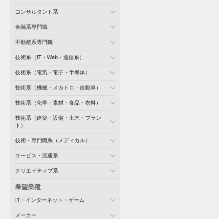
コンサルタント系
金融系専門職
不動産系専門職
技術系（IT・Web・通信系）
技術系（電気・電子・半導体）
技術系（機械・メカトロ・自動車）
技術系（化学・素材・食品・衣料）
技術系（建築・設備・土木・プラン
ト）
技術・専門職系（メディカル）
サービス・流通系
クリエイティブ系
希望業種
IT・インターネット・ゲーム
メーカー