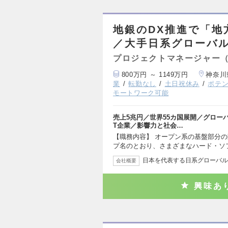
地銀のDX推進で「地
／大手日系グローバル
プロジェクトマネージャー
800万円 ～ 1149万円
神奈川
業
転勤なし
土日祝休み
ポテ
モートワーク可能
売上5兆円／世界55カ国展開／グローバ
T企業／影響力と社会…
【職務内容】 オープン系の基盤部分の
プ名のとおり、さまざまなハード・ソ
日本を代表する日系グローバルS
会社概要
興味あ