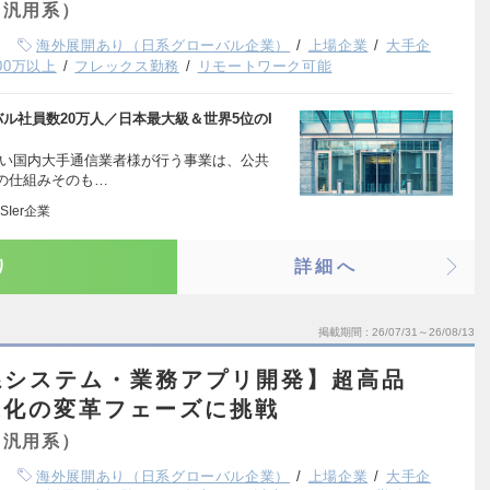
（汎用系）
海外展開あり（日系グローバル企業）
上場企業
大手企
00万以上
フレックス勤務
リモートワーク可能
ル社員数20万人／日本最大級＆世界5位のI
高い国内大手通信業者様が行う事業は、公共
の仕組みそのも…
Ier企業
り
詳細へ
掲載期間
26/07/31～26/08/13
系システム・業務アプリ開発】超高品
代化の変革フェーズに挑戦
（汎用系）
海外展開あり（日系グローバル企業）
上場企業
大手企