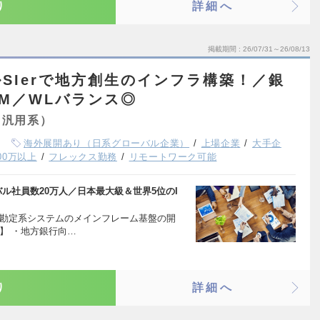
り
詳細へ
掲載期間
26/07/31～26/08/13
SIerで地方創生のインフラ構築！／銀
M／WLバランス◎
（汎用系）
海外展開あり（日系グローバル企業）
上場企業
大手企
00万以上
フレックス勤務
リモートワーク可能
ル社員数20万人／日本最大級＆世界5位のI
型勘定系システムのメインフレーム基盤の開
】 ・地方銀行向…
り
詳細へ