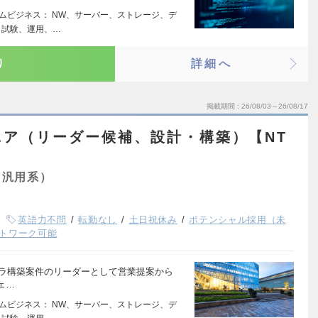
ームビジネス： NW、サーバー、ストレージ、デ
、試験、運用、…
り
詳細へ
掲載期間
26/08/03～26/08/17
ニア（リーダー候補、設計・構築）【NT
】
（汎用系）
英語力不問
転勤なし
土日祝休み
ポテンシャル採用（未
トワーク可能
インフラ構築案件のリーダーとして営業提案から
ェ…
ームビジネス： NW、サーバー、ストレージ、デ