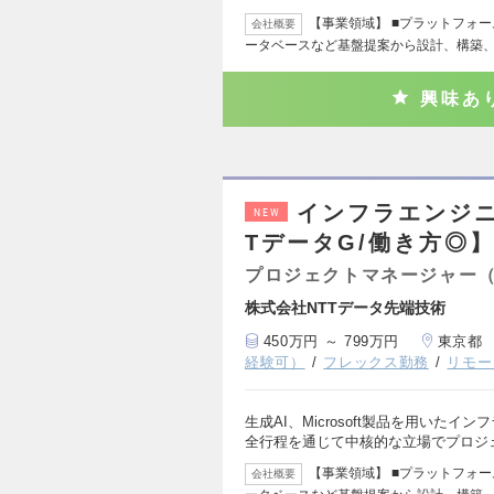
【事業領域】 ■プラットフォ
会社概要
ータベースなど基盤提案から設計、構築
興味あ
インフラエンジ
NEW
TデータG/働き方◎
プロジェクトマネージャー
株式会社NTTデータ先端技術
450万円 ～ 799万円
東京都
経験可）
フレックス勤務
リモー
生成AI、Microsoft製品を用いた
全行程を通じて中核的な立場でプロジ
【事業領域】 ■プラットフォ
会社概要