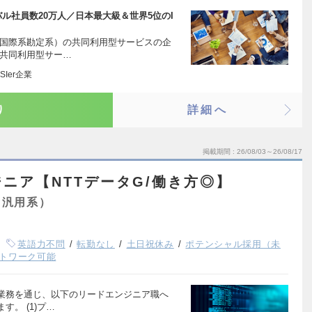
ル社員数20万人／日本最大級＆世界5位のI
（国際系勘定系）の共同利用型サービスの企
の共同利用型サー…
Ier企業
り
詳細へ
掲載期間
26/08/03～26/08/17
ニア【NTTデータG/働き方◎】
（汎用系）
英語力不問
転勤なし
土日祝休み
ポテンシャル採用（未
トワーク可能
業務を通じ、以下のリードエンジニア職へ
。 (1)プ…