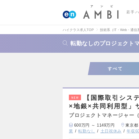
若手
ハイクラス求人TOP
技術系（IT・Web・通信
転勤なしのプロジェクト
すべて
【国際取引システ
NEW
×地銀×共同利用型」
プロジェクトマネージャー
600万円 ～ 1149万円
東京都
業
転勤なし
土日祝休み
年収6