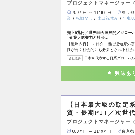
プロジェクトマネージャー
700万円 ～ 1149万円
東京都
業
転勤なし
土日祝休み
年収6
売上5兆円／世界55カ国展開／グローバ
T企業／影響力と社会…
【職務内容】 ・社会一般に認知度の
性が高く社会的にも必要とされる社会
日本を代表する日系グローバルS
会社概要
興味あ
【日本最大級の勘定
質・長期PJT／次世
プロジェクトマネージャー
600万円 ～ 1149万円
東京都