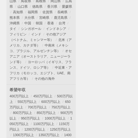
山県
鳥取県
島根県
岡山県
広島
県
山口県
徳島県
香川県
愛媛県
高知県
福岡県
佐賀県
長崎県
熊本県
大分県
宮崎県
鹿児島県
沖縄県
中国
韓国
香港
台湾
タイ
シンガポール
インドネシア
フィリピン
インド
その他アジア
（ベトナム、ミャンマー等）
北米（ア
メリカ、カナダ等）
中南米（メキシ
コ、ブラジル、アルゼンチン等）
オセ
アニア（オーストラリア、ニュージーラ
ンド等）
ヨーロッパ（イギリス、フラ
ンス、ドイツ、ロシア等）
中近東・ア
フリカ（モロッコ、エジプト、UAE、南
アフリカ等）
その他の海外
希望年収
400万円以上
450万円以上
500万円以
上
550万円以上
600万円以上
650
万円以上
700万円以上
750万円以上
800万円以上
850万円以上
900万円
以上
950万円以上
1000万円以上
1
050万円以上
1100万円以上
1150万
円以上
1200万円以上
1250万円以上
1300万円以上
1350万円以上
1400