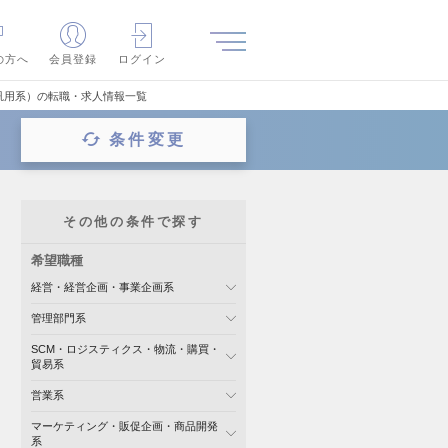
の方へ
会員登録
ログイン
汎用系）の転職・求人情報一覧
条件変更
その他の条件で探す
希望職種
経営・経営企画・事業企画系
管理部門系
SCM・ロジスティクス・物流・購買・
貿易系
営業系
マーケティング・販促企画・商品開発
系