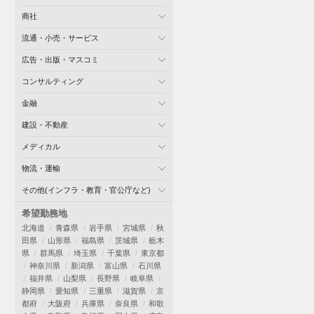
商社
流通・小売・サービス
広告・出版・マスコミ
コンサルティング
金融
建設・不動産
メディカル
物流・運輸
その他(インフラ・教育・官公庁など)
希望勤務地
北海道
青森県
岩手県
宮城県
秋
田県
山形県
福島県
茨城県
栃木
県
群馬県
埼玉県
千葉県
東京都
神奈川県
新潟県
富山県
石川県
福井県
山梨県
長野県
岐阜県
静岡県
愛知県
三重県
滋賀県
京
都府
大阪府
兵庫県
奈良県
和歌