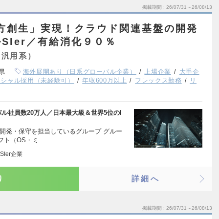
掲載期間
26/07/31～26/08/13
方創生」実現！クラウド関連基盤の開発
SIer／有給消化９０％
（汎用系）
県
海外展開あり（日系グローバル企業）
上場企業
大手企
ンシャル採用（未経験可）
年収600万以上
フレックス勤務
リ
ル社員数20万人／日本最大級＆世界5位のI
開発・保守を担当しているグループ グルー
フト（OS・ミ…
Ier企業
り
詳細へ
掲載期間
26/07/31～26/08/13