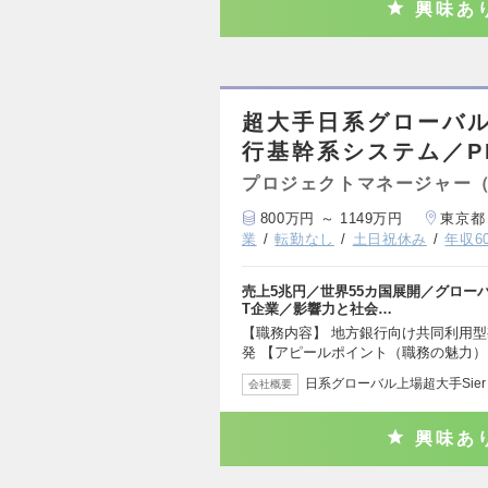
興味あ
超大手日系グローバル
行基幹系システム／P
プロジェクトマネージャー
800万円 ～ 1149万円
東京都
業
転勤なし
土日祝休み
年収6
売上5兆円／世界55カ国展開／グローバ
T企業／影響力と社会…
【職務内容】 地方銀行向け共同利用
発 【アピールポイント（職務の魅力）
日系グローバル上場超大手Sier
会社概要
興味あ