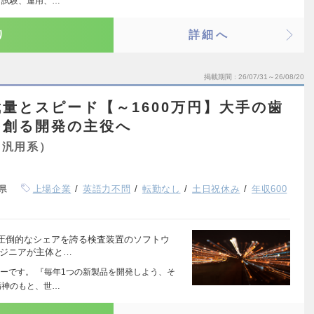
、試験、運用、…
り
詳細へ
掲載期間
26/07/31～26/08/20
量とスピード【～1600万円】大手の歯
を創る開発の主役へ
（汎用系）
県
上場企業
英語力不問
転勤なし
土日祝休み
年収600
圧倒的なシェアを誇る検査装置のソフトウ
ンジニアが主体と…
ーです。 『毎年1つの新製品を開発しよう、そ
精神のもと、世…