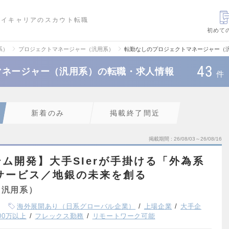
ハイキャリアのスカウト転職
初めて
系）
プロジェクトマネージャー（汎用系）
転勤なしのプロジェクトマネージャー（
43
マネージャー（汎用系）の転職・求人情報
件
新着のみ
掲載終了間近
掲載期間
26/08/03～26/08/16
ム開発】大手SIerが手掛ける「外為系
サービス／地銀の未来を創る
（汎用系）
海外展開あり（日系グローバル企業）
上場企業
大手企
00万以上
フレックス勤務
リモートワーク可能