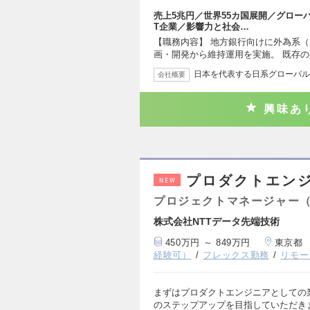
売上5兆円／世界55カ国展開／グローバ
T企業／影響力と社会…
【職務内容】 地方銀行向けに外為系
画・開発から維持運用を実施。 既存
日本を代表する日系グローバルS
会社概要
興味あ
プロダクトエンジ
NEW
プロジェクトマネージャー
株式会社NTTデータ先端技術
450万円 ～ 849万円
東京都
経験可）
フレックス勤務
リモー
まずはプロダクトエンジニアとしての
のステップアップを目指していただきます