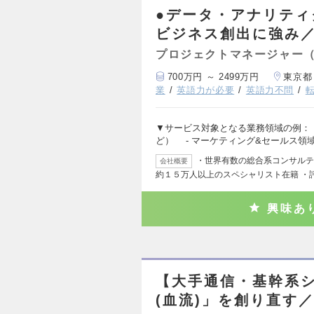
●データ・アナリティ
ビジネス創出に強み
プロジェクトマネージャー
700万円 ～ 2499万円
東京都
業
英語力が必要
英語力不問
▼サービス対象となる業務領域の例：
ど） - マーケティング&セールス領
・世界有数の総合系コンサルテ
会社概要
約１５万人以上のスペシャリスト在籍 ・
興味あ
【大手通信・基幹系シ
(血流)」を創り直す