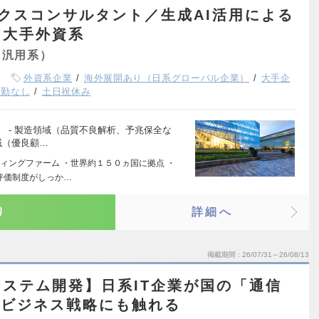
クスコンサルタント／生成AI活用による
／大手外資系
（汎用系）
外資系企業
海外展開あり（日系グローバル企業）
大手企
転勤なし
土日祝休み
 - 製造領域（品質不良解析、予兆保全な
域（優良顧…
ィングファーム ・世界約１５０ヵ国に拠点 ・
評価制度がしっか…
り
詳細へ
掲載期間
26/07/31～26/08/13
ステム開発】日系IT企業が国の「通信
／ビジネス戦略にも触れる