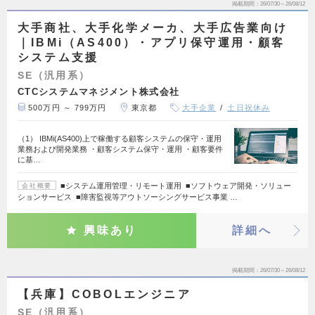
掲載期間
26/07/30～26/08/12
大手商社、大手化学メーカ、大手広告業向け
｜IBMi（AS400）・アプリ保守運用・顧客
システム支援
SE（汎用系）
CTCシステムマネジメント株式会社
500万円 ～ 799万円
東京都
大手企業
土日祝休み
（1） IBMi(AS400)上で稼働する顧客システムの保守・運用
業務および開発業務 ・顧客システム保守・運用 ・顧客要件
に基…
■システム運用管理・リモート運用 ■ソフトウェア開発・ソリュー
会社概要
ションサービス ■障害監視等アウトソーシングサービス事業 …
興味あり
詳細へ
掲載期間
26/07/30～26/08/12
【兵庫】COBOLエンジニア
SE（汎用系）