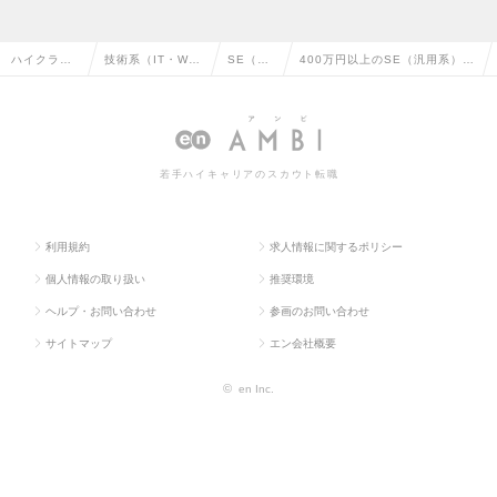
ハイクラス
技術系（IT・We
SE（汎
400万円以上のSE（汎用系）の
求人TOP
b・通信系）
用系）
転職・求人情報一覧
若手ハイキャリアのスカウト転職
利用規約
求人情報に関するポリシー
個人情報の取り扱い
推奨環境
ヘルプ・お問い合わせ
参画のお問い合わせ
サイトマップ
エン会社概要
©
en Inc.