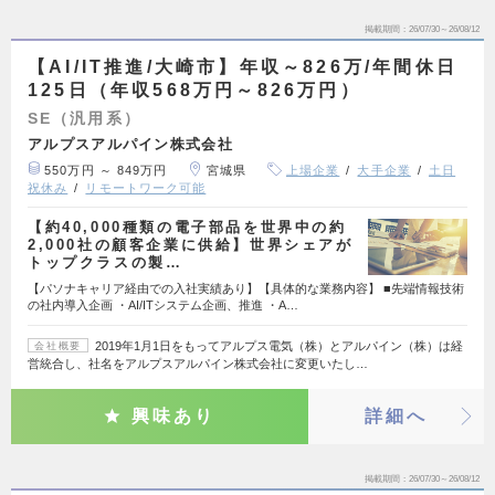
掲載期間
26/07/30～26/08/12
【AI/IT推進/大崎市】年収～826万/年間休日
125日（年収568万円～826万円）
SE（汎用系）
アルプスアルパイン株式会社
550万円 ～ 849万円
宮城県
上場企業
大手企業
土日
祝休み
リモートワーク可能
【約40,000種類の電子部品を世界中の約
2,000社の顧客企業に供給】世界シェアが
トップクラスの製…
【パソナキャリア経由での入社実績あり】【具体的な業務内容】 ■先端情報技術
の社内導入企画 ・AI/ITシステム企画、推進 ・A…
2019年1月1日をもってアルプス電気（株）とアルパイン（株）は経
会社概要
営統合し、社名をアルプスアルパイン株式会社に変更いたし…
興味あり
詳細へ
掲載期間
26/07/30～26/08/12