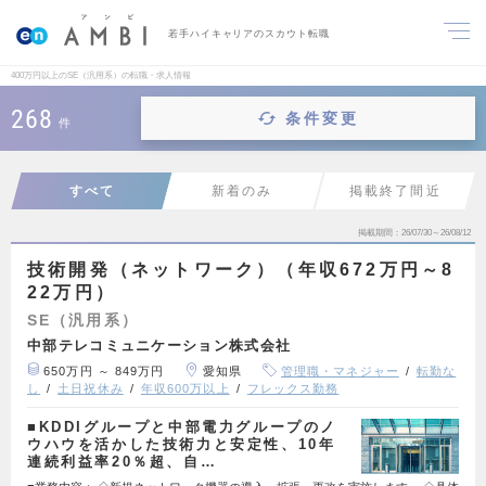
若手ハイキャリアのスカウト転職
400万円以上のSE（汎用系）の転職・求人情報
268
条件変更
件
すべて
新着のみ
掲載終了間近
掲載期間
26/07/30～26/08/12
技術開発（ネットワーク）（年収672万円～8
22万円）
SE（汎用系）
中部テレコミュニケーション株式会社
650万円 ～ 849万円
愛知県
管理職・マネジャー
転勤な
し
土日祝休み
年収600万以上
フレックス勤務
■KDDIグループと中部電力グループのノ
ウハウを活かした技術力と安定性、10年
連続利益率20％超、自…