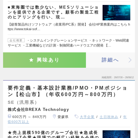
■東海圏では数少ない、MESソリューショ
ンを提供できる企業です。顧客の製造工程
のヒアリングを行い、現…
【顧客製品向けソフトウェア（産業用/PC系）開発】 会社HP業務案内はこちら h
ttps://www.tokai-sof…
・システムインテグレーションサービス ・ネットワーク・Web関連
会社概要
サービス ・工業機械などの計測・制御関連ハードウエアの開発 【…
興味あり
詳細へ
掲載期間
26/07/30～26/08/12
要件定義・基本設計業務/PMO・PMポジショ
ン【松山市】（年収600万円～800万円）
SE（汎用系）
株式会社BREXA Technology
600万円 ～ 849万円
愛媛県
大手企業
土日祝休み
年
収600万以上
★売上規模590億のグループ会社★急成長
中のIT企業★現場での幅広い経験を今後の