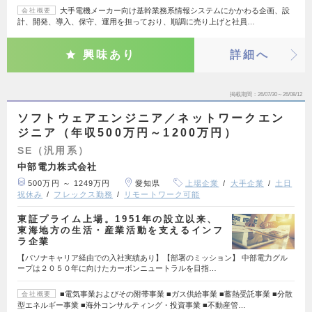
大手電機メーカー向け基幹業務系情報システムにかかわる企画、設
会社概要
計、開発、導入、保守、運用を担っており、順調に売り上げと社員…
興味あり
詳細へ
掲載期間
26/07/30～26/08/12
ソフトウェアエンジニア／ネットワークエン
ジニア（年収500万円～1200万円）
SE（汎用系）
中部電力株式会社
500万円 ～ 1249万円
愛知県
上場企業
大手企業
土日
祝休み
フレックス勤務
リモートワーク可能
東証プライム上場。1951年の設立以来、
東海地方の生活・産業活動を支えるインフ
ラ企業
【パソナキャリア経由での入社実績あり】【部署のミッション】 中部電力グル
ープは２０５０年に向けたカーボンニュートラルを目指…
■電気事業およびその附帯事業 ■ガス供給事業 ■蓄熱受託事業 ■分散
会社概要
型エネルギー事業 ■海外コンサルティング・投資事業 ■不動産管…