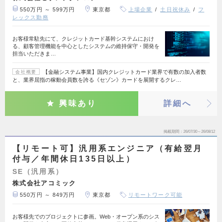
550万円 ～ 599万円
東京都
上場企業
土日祝休み
フ
レックス勤務
お客様常駐先にて、クレジットカード基幹システムにおけ
る、顧客管理機能を中心としたシステムの維持保守・開発を
担当いただきま…
【金融システム事業】国内クレジットカード業界で有数の加入者数
会社概要
と、業界屈指の稼動会員数を誇る《セゾン》カードを展開するクレ…
興味あり
詳細へ
掲載期間
26/07/30～26/08/12
【リモート可】汎用系エンジニア（有給翌月
付与／年間休日135日以上）
SE（汎用系）
株式会社アコミック
550万円 ～ 849万円
東京都
リモートワーク可能
お客様先でのプロジェクトに参画。Web・オープン系のシス