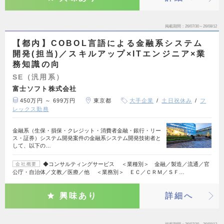
掲載期間
26/07/30～26/08/12
【都内】COBOL言語による金融系システム
開発(担当)／スキルアップ×ITエンジニア×業
務知識の向
SE（汎用系）
富士ソフト株式会社
450万円 ～ 699万円
東京都
大手企業
土日祝休み
フ
レックス勤務
金融系（生保・損保・クレジット・消費者金融・銀行・リー
ス・証券）システム開発案件の金融系システム開発技術者と
して、以下の…
◆コンサルティングサービス ＜業種別＞ 金融／製造／流通／官
会社概要
公庁・自治体／文教／医療／他 ＜業務別＞ ＥＣ／ＣＲＭ／ＳＦ…
興味あり
詳細へ