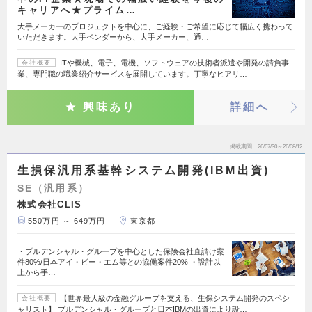
キャリアへ★プライム…
大手メーカーのプロジェクトを中心に、ご経験・ご希望に応じて幅広く携わって
いただきます。大手ベンダーから、大手メーカー、通…
ITや機械、電子、電機、ソフトウェアの技術者派遣や開発の請負事
会社概要
業、専門職の職業紹介サービスを展開しています。丁寧なヒアリ…
興味あり
詳細へ
掲載期間
26/07/30～26/08/12
生損保汎用系基幹システム開発(IBM出資)
SE（汎用系）
株式会社CLIS
550万円 ～ 649万円
東京都
・プルデンシャル・グループを中心とした保険会社直請け案
件80%/日本アイ・ビー・エム等との協働案件20% ・設計以
上から手…
【世界最大級の金融グループを支える、生保システム開発のスペシ
会社概要
ャリスト】 プルデンシャル・グループと日本IBMの出資により設…