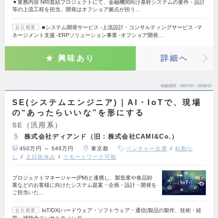
▼業務内容 NRI直結プロジェクトにて、金融機関向け基幹システムの要件・設計
等の上流工程を担当。開発はオフショア拠点が担う…
■システム開発サービス -上流設計・コンサルティングサービス -マ
会社概要
ネージメント支援 -ERPソリューション事業 -オフショア開発…
興味あり
詳細へ
掲載期間
26/07/31～26/08/13
SE(システムエンジニア)｜AI・IoTで、現場
の“あったらいいな”を形にする
SE（汎用系）
株式会社ディアンド（旧：株式会社CAMI&Co.）
450万円 ～ 549万円
東京都
ベンチャー企業
転勤な
し
土日祝休み
リモートワーク可能
プロジェクトマネージャー(PM)と連携し、製造業や食品卸
業などのお客様に向けたシステム提案・企画・設計・開発を
ご担当いた…
IoT/DX(ハードウェア・ソフトウェア・通信)製品の製作、技術・経
会社概要