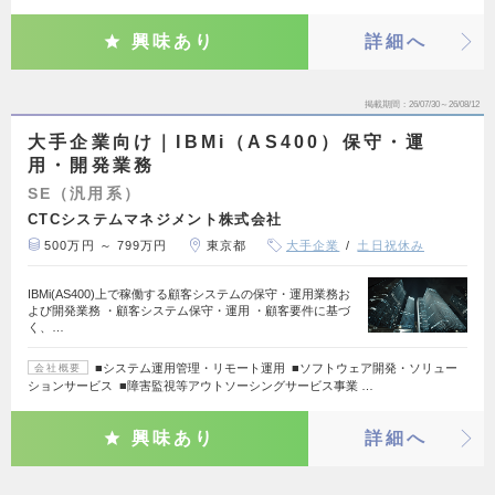
興味あり
詳細へ
掲載期間
26/07/30～26/08/12
大手企業向け｜IBMi（AS400）保守・運
用・開発業務
SE（汎用系）
CTCシステムマネジメント株式会社
500万円 ～ 799万円
東京都
大手企業
土日祝休み
IBMi(AS400)上で稼働する顧客システムの保守・運用業務お
よび開発業務 ・顧客システム保守・運用 ・顧客要件に基づ
く、…
■システム運用管理・リモート運用 ■ソフトウェア開発・ソリュー
会社概要
ションサービス ■障害監視等アウトソーシングサービス事業 …
興味あり
詳細へ