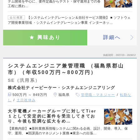
テム開発を中心に、要件定義からテスト・保守運用までの各
工程に携わ…
【システムインテグレーション＆自社サービス開発】 ■ ソフトウェ
会社概要
ア開発事業領域 ・システムインテグレーション事業 インターネッ…
興味あり
詳細へ
掲載期間
26/07/30～26/08/12
システムエンジニア兼管理職 （福島県郡山
市）（年収500万円～800万円）
SE（汎用系）
株式会社ティービーケー・システムエンジニアリング
500万円 ～ 849万円
福島県
管理職・マネジャー
転勤な
し
土日祝休み
大手電機メーカーグループに対してTier
１として安定的に案件を受注してきてお
り、今後も堅調な拡大をめ…
【業務内容】 ■基幹業務系情報システムに関わる企画、設計、開発、導入、保
守、運用、 ■部課員のマネジメント業務 ■東京への出張…