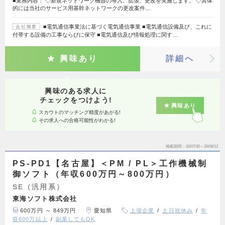
■業務内容： ◇新規ネットワーク機器の導入、拡張、更改を実施します。 ◇具体
的には当社のサービス用基幹ネットワークの更改案件…
■電気通信事業法に基づく電気通信事業 ■電気通信設備及び、これに
会社概要
付帯する設備の工事ならびに保守 ■電気通信及び情報処理に関す…
興味あり
詳細へ
興味のある求人に
チェックをつけよう!
興味あり
スカウトのマッチング精度があがる!
その求人への合格可能性がわかる!
掲載期間
26/07/30～26/08/12
PS-PD1【名古屋】＜PM / PL＞工作機械制
御ソフト（年収600万円～800万円）
SE（汎用系）
東海ソフト株式会社
600万円 ～ 849万円
愛知県
上場企業
土日祝休み
年
収600万以上
副業してもOK