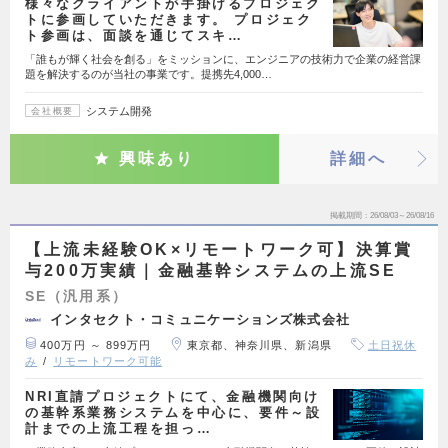
様々なクライアントが手掛けるプロジェク
トに参画していただきます。 プロジェク
ト参画は、面談を通じてスキ…
「誰もが輝く社会を創る」をミッションに、エンジニアの技術力で企業の経営課
題を解決するのが当社の事業です。提携先4,000…
システム開発
会社概要
興味あり
詳細へ
掲載期間
26/08/03～26/08/16
【上流未経験OK×リモートワーク可】決算賞
与200万実績｜金融基幹システムの上流SE
SE（汎用系）
インタセクト・コミュニケーションズ株式会社
400万円 ～ 899万円
東京都、神奈川県、新潟県
土日祝休
み
リモートワーク可能
NRI直請プロジェクトにて、金融機関向け
の基幹系業務システムを中心に、要件～設
計までの上流工程を担っ…