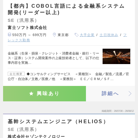
【都内】COBOL言語による金融系システム
開発(リーダー以上)
SE（汎用系）
富士ソフト株式会社
550万円 ～ 699万円
東京都
大手企業
土日祝休み
フ
レックス勤務
金融系（生保・損保・クレジット・消費者金融・銀行・リー
ス・証券）システム開発案件の上級技術者として、以下の仕
事内容を実施…
◆コンサルティングサービス ＜業種別＞ 金融／製造／流通／官
会社概要
公庁・自治体／文教／医療／他 ＜業務別＞ ＥＣ／ＣＲＭ／ＳＦ…
興味あり
詳細へ
掲載期間
26/07/30～26/08/12
基幹システムエンジニア（HELIOS）
SE（汎用系）
株式会社セゾンテクノロジー