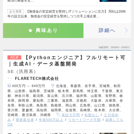
経済の基盤を支…
【無借金の安定経営を堅持しITソリューションに注力】 同社は2006
会社概要
年の設立以来、無借金の安定経営を堅持しつつ大手上場企業…
興味あり
詳細へ
掲載期間
26/08/04～26/08/17
【Pythonエンジニア】フルリモート可
NEW
｜生成AI・データ基盤開発
SE（汎用系）
FLARETECH株式会社
400万円 ～ 849万円
北海道、青森県、岩手県、宮城県、秋田
県、山形県、福島県、茨城県、栃木県、群馬県、埼玉県、千葉県、東京
都、神奈川県、新潟県、富山県、石川県、福井県、山梨県、長野県、岐
阜県、静岡県、愛知県、三重県、滋賀県、京都府、大阪府、兵庫県、奈
良県、和歌山県、鳥取県、島根県、岡山県、広島県、山口県、徳島県、
香川県、愛媛県、高知県、福岡県、佐賀県、長崎県、熊本県、大分県、
宮崎県、鹿児島県、沖縄県
英語力不問
転勤なし
土日祝休
み
開発責任者
年収600万以上
リモートワーク可能
副業しても
OK