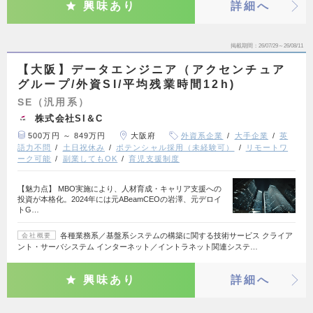
興味あり
詳細へ
掲載期間
26/07/29～26/08/11
【大阪】データエンジニア（アクセンチュア
グループ/外資SI/平均残業時間12h)
SE（汎用系）
株式会社SI＆C
500万円 ～ 849万円
大阪府
外資系企業
大手企業
英
語力不問
土日祝休み
ポテンシャル採用（未経験可）
リモートワ
ーク可能
副業してもOK
育児支援制度
【魅力点】 MBO実施により、人材育成・キャリア支援への
投資が本格化。2024年には元ABeamCEOの岩澤、元デロイ
トG…
各種業務系／基盤系システムの構築に関する技術サービス クライア
会社概要
ント・サーバシステム インターネット／イントラネット関連システ…
興味あり
詳細へ