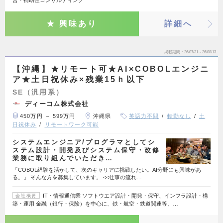
営・補助金コンサルティング
興味あり
詳細へ
掲載期間
26/07/31～26/08/13
【沖縄】★リモート可★AI×COBOLエンジニ
ア★土日祝休み×残業15ｈ以下
SE（汎用系）
ディーコム株式会社
450万円 ～ 599万円
沖縄県
英語力不問
転勤なし
土
日祝休み
リモートワーク可能
システムエンジニア/プログラマとしてシ
ステム設計・開発及びシステム保守・改修
業務に取り組んでいただき…
「COBOL経験を活かして、次のキャリアに挑戦したい。AI分野にも興味があ
る。」 そんな方を募集しています。 <<仕事の流れ…
IT・情報通信業 ソフトウエア設計・開発・保守、インフラ設計・構
会社概要
築・運用 金融（銀行・保険）を中心に、鉄・航空・鉄道関連等、…