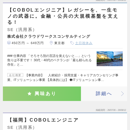
掲載期間
26/07/30～26/08/12
【COBOLエンジニア】レガシーを、一生モ
ノの武器に。金融・公共の大規模基盤を支え
る！
SE（汎用系）
株式会社クラウドワークスコンサルティング
450万円 ～ 649万円
東京都
土日祝休み
### 仕事内容 「そろそろ別の言語を覚えないと…」という
焦りは不要です！ 30代・40代のベテランが「最も頼られる
存在」と…
【事業内容】 人材紹介・採用支援・キャリアカウンセリング事
会社概要
業、ITソリューション事業 【具体的には】 ◆ITソリューション事…
興味あり
詳細へ
掲載期間
26/07/30～26/08/12
【福岡】COBOLエンジニア
SE（汎用系）