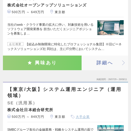
株式会社オープンアップソリューションズ
500万円 ～ 649万円
東京都
当社のweb・クラウド事業の拡大に伴い、対象技術を用いる
ソフトウェア開発業務を 担当いただくエンジニアポジショ
ンを募集しま…
【組込み制御開発に特化したプロフェッショナル集団】※旧ビーネ
会社概要
ックスソリューションズ社 同社は、主にIT分野においてシステム…
興味あり
詳細へ
掲載期間
26/07/29～26/08/11
【東京/大阪】システム運用エンジニア（運用
領域）
SE（汎用系）
株式会社日本総合研究所
500万円 ～ 849万円
東京都
大手企業
SMBCグループ各社の金融業務・戦略をシステム運用の面で