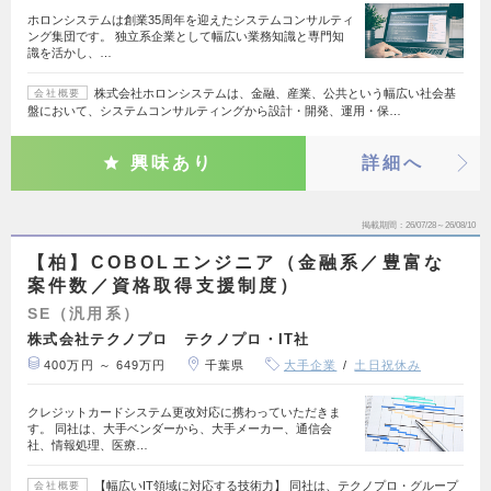
ホロンシステムは創業35周年を迎えたシステムコンサルティ
ング集団です。 独立系企業として幅広い業務知識と専門知
識を活かし、…
株式会社ホロンシステムは、金融、産業、公共という幅広い社会基
会社概要
盤において、システムコンサルティングから設計・開発、運用・保…
興味あり
詳細へ
掲載期間
26/07/28～26/08/10
【柏】COBOLエンジニア（金融系／豊富な
案件数／資格取得支援制度）
SE（汎用系）
株式会社テクノプロ テクノプロ・IT社
400万円 ～ 649万円
千葉県
大手企業
土日祝休み
クレジットカードシステム更改対応に携わっていただきま
す。 同社は、大手ベンダーから、大手メーカー、通信会
社、情報処理、医療…
【幅広いIT領域に対応する技術力】 同社は、テクノプロ・グループ
会社概要