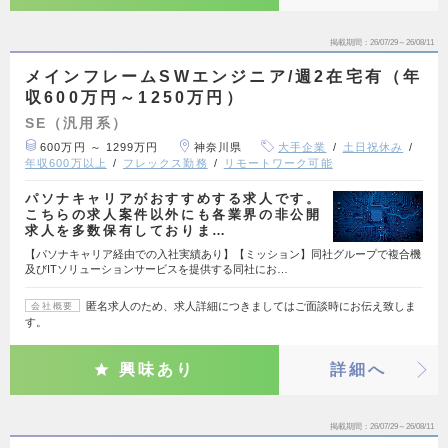
掲載期間
26/07/29～26/08/11
メインフレームSWエンジニア/週2在宅有（年
収600万円～1250万円）
SE（汎用系）
600万円 ～ 1299万円
神奈川県
大手企業
土日祝休み
年収600万以上
フレックス勤務
リモートワーク可能
パソナキャリアがおすすめする求人です。
こちらの求人案件以外にも各業界の非公開
求人を多数保有しておりま…
【パソナキャリア経由での入社実績あり】【ミッション】同社グループで複合機
及びITソリューションサービスを提供する同社にお…
匿名求人のため、求人詳細につきましてはご面談時にお伝え致しま
会社概要
す。
興味あり
詳細へ
掲載期間
26/07/29～26/08/11