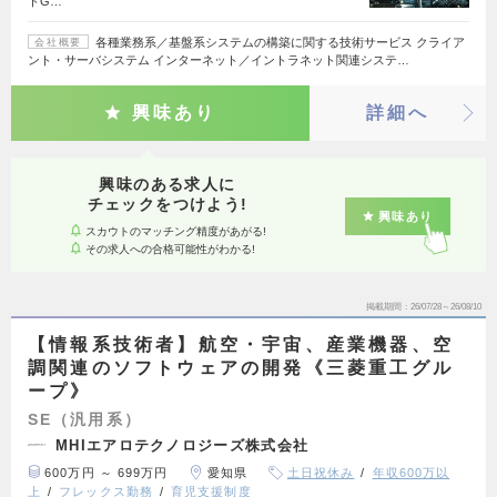
トG…
各種業務系／基盤系システムの構築に関する技術サービス クライア
会社概要
ント・サーバシステム インターネット／イントラネット関連システ…
興味あり
詳細へ
興味のある求人に
チェックをつけよう!
興味あり
スカウトのマッチング精度があがる!
その求人への合格可能性がわかる!
掲載期間
26/07/28～26/08/10
【情報系技術者】航空・宇宙、産業機器、空
調関連のソフトウェアの開発《三菱重工グル
ープ》
SE（汎用系）
MHIエアロテクノロジーズ株式会社
600万円 ～ 699万円
愛知県
土日祝休み
年収600万以
上
フレックス勤務
育児支援制度