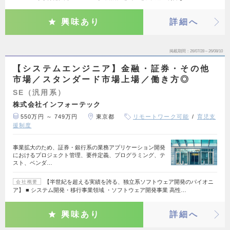
興味あり
詳細へ
掲載期間
26/07/28～26/08/10
【システムエンジニア】金融・証券・その他
市場／スタンダード市場上場／働き方◎
SE（汎用系）
株式会社インフォーテック
550万円 ～ 749万円
東京都
リモートワーク可能
育児支
援制度
事業拡大のため、証券・銀行系の業務アプリケーション開発
におけるプロジェクト管理、要件定義、プログラミング、テ
スト、ベンダ…
【半世紀を超える実績を誇る、独立系ソフトウェア開発のパイオニ
会社概要
ア】 ■ システム開発・移行事業領域 ・ソフトウェア開発事業 高性…
興味あり
詳細へ