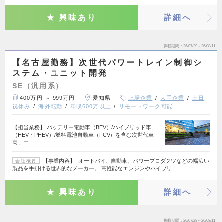
興味あり
詳細へ
掲載期間
26/07/29～26/08/11
【名古屋勤務】次世代パワートレイン制御シ
ステム・ユニット開発
SE（汎用系）
400万円 ～ 999万円
愛知県
上場企業
大手企業
土日
祝休み
海外転勤
年収600万以上
リモートワーク可能
【担当業務】 バッテリー電動車（BEV）/ハイブリッド車
（HEV・PHEV）/燃料電池自動車（FCV）を含む次世代車
両、エ…
【事業内容】 オートバイ、自動車、パワープロダクツなどの幅広い
会社概要
製品を手掛ける世界的なメーカー。 高性能なエンジンやハイブリ…
興味あり
詳細へ
掲載期間
26/07/29～26/08/11