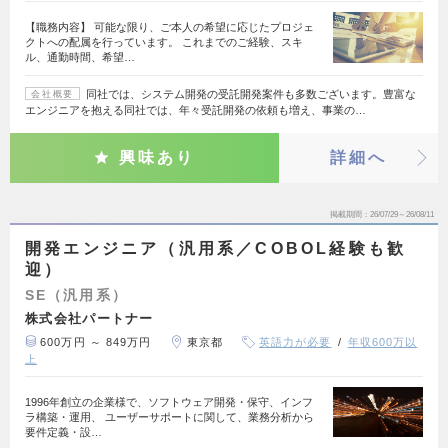
【職務内容】 可能な限り、ご本人の希望に応じたプロジェ
クトへの配属を行っています。 これまでのご経験、スキ
ル、通勤時間、希望…
同社では、システム開発の受託開発案件も多数ございます。豊富な
会社概要
エンジニアを抱える同社では、年々受託開発の依頼も増え、事業の…
興味あり
詳細へ
掲載期間
26/07/29～26/08/11
開発エンジニア（汎用系／COBOL経験も歓
迎）
SE（汎用系）
株式会社パートナー
600万円 ～ 849万円
東京都
英語力が必要
年収600万以
上
1996年創立の企業様で、ソフトウェア開発・保守、インフ
ラ構築・運用、 ユーザーサポートに関して、業務分析から
要件定義・設…