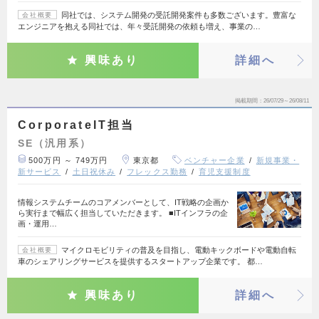
同社では、システム開発の受託開発案件も多数ございます。豊富な
会社概要
エンジニアを抱える同社では、年々受託開発の依頼も増え、事業の…
興味あり
詳細へ
掲載期間
26/07/29～26/08/11
CorporateIT担当
SE（汎用系）
500万円 ～ 749万円
東京都
ベンチャー企業
新規事業・
新サービス
土日祝休み
フレックス勤務
育児支援制度
情報システムチームのコアメンバーとして、IT戦略の企画か
ら実行まで幅広く担当していただきます。 ■ITインフラの企
画・運用…
マイクロモビリティの普及を目指し、電動キックボードや電動自転
会社概要
車のシェアリングサービスを提供するスタートアップ企業です。 都…
興味あり
詳細へ