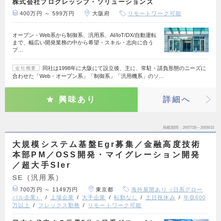
株式会社プログレッシブ・ソリューションズ
400万円 ～ 599万円
大阪府
リモートワーク可能
オープン・Web系から制御系、汎用系、AI/IoT/DX/自動運転
まで、幅広い開発業務の中から希望・スキル・志向に合う
プ…
同社は1998年に大阪にて設立後、主に、常駐・請負形態のニーズに
会社概要
合わせた「Web・オープン系」「制御系」「汎用機系」のソ…
興味あり
詳細へ
掲載期間
26/07/28～26/08/10
大規模システム基盤Egr募集／金融高度技術
本部PM／OSS開発・マイグレーション開発
／超大手SIer
SE（汎用系）
700万円 ～ 1149万円
東京都
海外展開あり（日系グロー
バル企業）
上場企業
大手企業
転勤なし
土日祝休み
年収600
万以上
フレックス勤務
リモートワーク可能