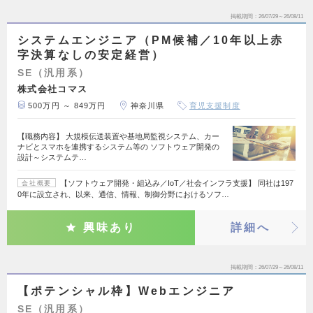
掲載期間
26/07/29～26/08/11
システムエンジニア（PM候補／10年以上赤
字決算なしの安定経営）
SE（汎用系）
株式会社コマス
500万円 ～ 849万円
神奈川県
育児支援制度
【職務内容】 大規模伝送装置や基地局監視システム、カー
ナビとスマホを連携するシステム等の ソフトウェア開発の
設計～システムテ…
【ソフトウェア開発・組込み／IoT／社会インフラ支援】 同社は197
会社概要
0年に設立され、以来、通信、情報、制御分野におけるソフ…
興味あり
詳細へ
掲載期間
26/07/29～26/08/11
【ポテンシャル枠】Webエンジニア
SE（汎用系）