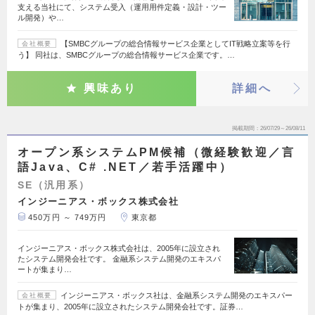
支える当社にて、システム受入（運用用件定義・設計・ツー
ル開発）や…
【SMBCグループの総合情報サービス企業としてIT戦略立案等を行
会社概要
う】 同社は、SMBCグループの総合情報サービス企業です。…
興味あり
詳細へ
掲載期間
26/07/29～26/08/11
オープン系システムPM候補（微経験歓迎／言
語Java、C# .NET／若手活躍中）
SE（汎用系）
インジーニアス・ボックス株式会社
450万円 ～ 749万円
東京都
インジーニアス・ボックス株式会社は、2005年に設立され
たシステム開発会社です。 金融系システム開発のエキスパ
ートが集まり…
インジーニアス・ボックス社は、金融系システム開発のエキスパー
会社概要
トが集まり、2005年に設立されたシステム開発会社です。証券…