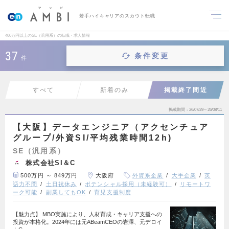
若手ハイキャリアのスカウト転職
400万円以上のSE（汎用系）の転職・求人情報
37
条件変更
件
すべて
新着のみ
掲載終了間近
掲載期間
26/07/29～26/08/11
【大阪】データエンジニア（アクセンチュア
グループ/外資SI/平均残業時間12h)
SE（汎用系）
株式会社SI＆C
500万円 ～ 849万円
大阪府
外資系企業
大手企業
英
語力不問
土日祝休み
ポテンシャル採用（未経験可）
リモートワ
ーク可能
副業してもOK
育児支援制度
【魅力点】 MBO実施により、人材育成・キャリア支援への
投資が本格化。2024年には元ABeamCEOの岩澤、元デロイ