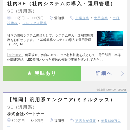
社内SE（社内システムの導入・運用管理）
SE（汎用系）
600万円 ～ 999万円
愛知県
上場企業
大手企業
土日
祝休み
フレックス勤務
社内の情報システム担当として、システム導入・運用管理業
務をお任せします。 ・基幹業務システムの導入や運用管理
（ERP、ME…
創業以来、独自のセラミック材料技術を核として、電子部品、半導
会社概要
体関連製品、LED照明といった複数の分野で事業を拡大してきた…
興味あり
詳細へ
掲載期間
26/07/29～26/08/11
【福岡】汎用系エンジニア(ミドルクラス）
SE（汎用系）
株式会社パートナー
600万円 ～ 849万円
福岡県
英語力が必要
年収600万以
上