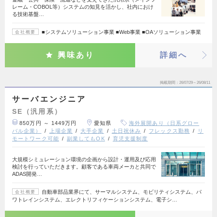
レーム・COBOL等）システムの知見を活かし、社内におけ
る技術基盤…
■システムソリューション事業 ■Web事業 ■OAソリューション事業
会社概要
興味あり
詳細へ
掲載期間
26/07/29～26/08/11
サーバエンジニア
SE（汎用系）
850万円 ～ 1449万円
愛知県
海外展開あり（日系グロー
バル企業）
上場企業
大手企業
土日祝休み
フレックス勤務
リ
モートワーク可能
副業してもOK
育児支援制度
大規模シミュレーション環境の企画から設計・運用及び応用
検討を行っていただきます。顧客である車両メーカと共同で
ADAS開発…
自動車部品業界にて、サーマルシステム、モビリティシステム、パ
会社概要
ワトレインシステム、エレクトリフィケーションシステム、電子シ…