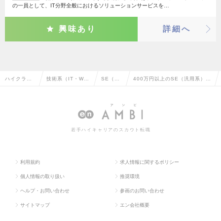
の一員として、IT分野全般におけるソリューションサービスを…
興味あり
詳細へ
ハイクラス
技術系（IT・We
SE（汎
400万円以上のSE（汎用系）の
求人TOP
b・通信系）
用系）
転職・求人情報一覧
若手ハイキャリアのスカウト転職
利用規約
求人情報に関するポリシー
個人情報の取り扱い
推奨環境
ヘルプ・お問い合わせ
参画のお問い合わせ
サイトマップ
エン会社概要