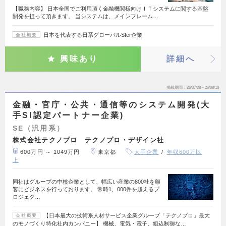
【職務内容】 日本全国でご利用頂く金融機関様向けＩＴシステムに関する基盤
開発を担って頂きます。 当システムは、メインフレーム…
日本を代表する日系グローバルSIer企業
会社概要
興味あり
詳細へ
掲載期間
26/07/28～26/08/10
金融・官庁・公共・通信等のシステム開発(大
手SI認定パートナー企業)
SE（汎用系）
株式会社テクノプロ テクノプロ・デザイン社
600万円 ～ 1049万円
東京都
大手企業
年収600万以
上
同社はグループの中核企業として、幅広い産業の800社を顧
客にビジネスを行っております。 常時1、000件を超えるプ
ロジェク…
【日本最大の技術系人材サービス企業グループ「テクノプロ」最大
会社概要
のモノづくり特化社内カンパニー】 機械、電気・電子、組込制御な…