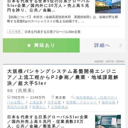
日本を代表する世界5位の日系グローバル
SIer企業／国内外に20万人＞売上高５兆
円を誇り、公共／金融…
【組織について】 本担当（金融高度技術本部 基盤技術部）は、金融分野を横
断する基盤Egrのスペシャリストが集まる組織です。…
日本を代表する日系グローバルSIer企業
会社概要
興味あり
詳細へ
掲載期間
26/07/28～26/08/10
大規模バンキングシステム基盤開発エンジニ
ア／上流工程からPJ参画／農業・地域課題解
決／超大手SIer
SE（汎用系）
700万円 ～ 1149万円
東京都
海外展開あり（日系グロー
バル企業）
上場企業
大手企業
管理職・マネジャー
海外出張
英語力が必要
転勤なし
土日祝休み
日本を代表する日系グローバルSIer企業
／国内外売上高５兆円・従業員数20万
人、公共／金融／製造系／…