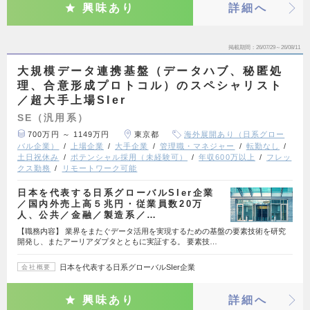
興味あり
詳細へ
掲載期間
26/07/29～26/08/11
大規模データ連携基盤（データハブ、秘匿処
理、合意形成プロトコル）のスペシャリスト
／超大手上場SIer
SE（汎用系）
700万円 ～ 1149万円
東京都
海外展開あり（日系グロー
バル企業）
上場企業
大手企業
管理職・マネジャー
転勤なし
土日祝休み
ポテンシャル採用（未経験可）
年収600万以上
フレッ
クス勤務
リモートワーク可能
日本を代表する日系グローバルSIer企業
／国内外売上高５兆円・従業員数20万
人、公共／金融／製造系／…
【職務内容】 業界をまたぐデータ活用を実現するための基盤の要素技術を研究
開発し、またアーリアダプタとともに実証する。 要素技…
日本を代表する日系グローバルSIer企業
会社概要
興味あり
詳細へ