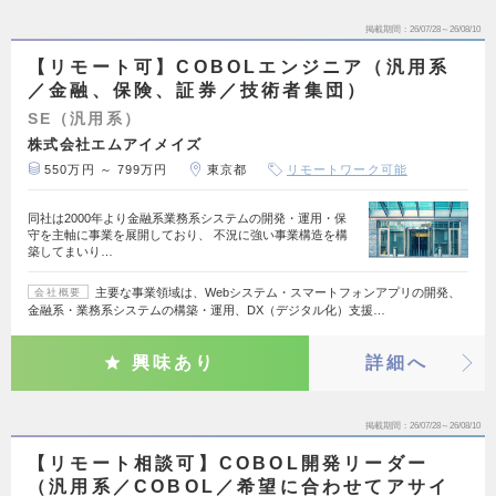
掲載期間
26/07/28～26/08/10
【リモート可】COBOLエンジニア（汎用系
／金融、保険、証券／技術者集団）
SE（汎用系）
株式会社エムアイメイズ
550万円 ～ 799万円
東京都
リモートワーク可能
同社は2000年より金融系業務系システムの開発・運用・保
守を主軸に事業を展開しており、 不況に強い事業構造を構
築してまいり…
主要な事業領域は、Webシステム・スマートフォンアプリの開発、
会社概要
金融系・業務系システムの構築・運用、DX（デジタル化）支援…
興味あり
詳細へ
掲載期間
26/07/28～26/08/10
【リモート相談可】COBOL開発リーダー
（汎用系／COBOL／希望に合わせてアサイ