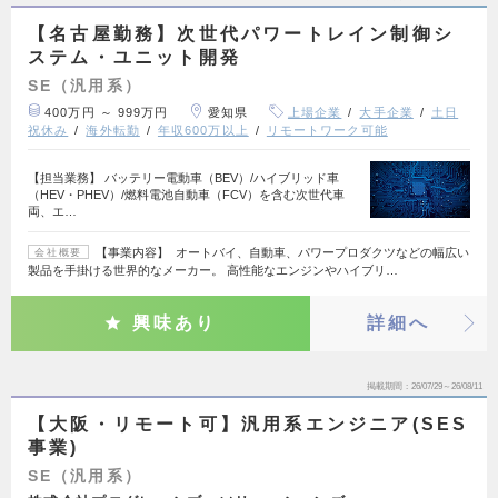
【名古屋勤務】次世代パワートレイン制御シ
ステム・ユニット開発
SE（汎用系）
400万円 ～ 999万円
愛知県
上場企業
大手企業
土日
祝休み
海外転勤
年収600万以上
リモートワーク可能
【担当業務】 バッテリー電動車（BEV）/ハイブリッド車
（HEV・PHEV）/燃料電池自動車（FCV）を含む次世代車
両、エ…
【事業内容】 オートバイ、自動車、パワープロダクツなどの幅広い
会社概要
製品を手掛ける世界的なメーカー。 高性能なエンジンやハイブリ…
興味あり
詳細へ
掲載期間
26/07/29～26/08/11
【大阪・リモート可】汎用系エンジニア(SES
事業)
SE（汎用系）