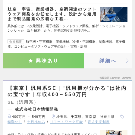
航空・宇宙、産業機器、空調関連のソフト
ウェア開発をお任せします。設計から運用
まで製品開発の広範な工程…
具体的には、3次元設計、電子機器・ソフトウェア開発、解析・シミュレーショ
ンといった「設計解析」から、開発試験や計測技術を…
航空機・宇宙機器、産業機械、冷凍・空調機器、制御機器、電子機
会社概要
器、コンピュータソフトウェア等の設計・実験・計測
興味あり
詳細へ
掲載期間
26/07/27～26/08/09
【東京】汎用系SE｜“汎用機が分かる”は社内
の宝です｜年収400～550万円
SE（汎用系）
株式会社日本情報開発
400万円 ～ 549万円
埼玉県、千葉県、東京都、神奈川県
転勤なし
土日祝休み
リモートワーク可能
育児支援制度
金融・公共・保険・流通などを支えてきた汎用系（メインフ