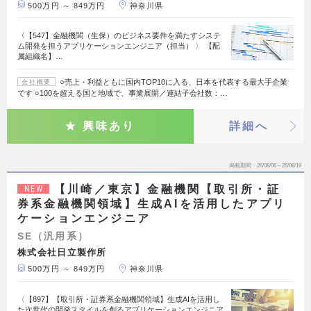
500万円 ～ 849万円
神奈川県
〈【547】金融機関（生保）のビジネス要件を満たすシステ
ム開発を担うアプリケーションエンジニア（担当） 〉 【配
属組織名】…
○売上・利益ともに国内TOP10に入る、日本を代表する最大手企業
会社概要
です ○100を超える国と地域で、事業展開／連結子会社数：…
興味あり
詳細へ
掲載期間
26/08/06～26/08/19
【川崎／東京】金融機関【取引所・証
NEW
券系金融機関領域】生成AIを活用したアプリ
ケーションエンジニア
SE（汎用系）
株式会社日立製作所
500万円 ～ 849万円
神奈川県
〈【897】【取引所・証券系金融機関領域】生成AIを活用し
た次世代の開発スタイルを創るアプリケーションエンジニア