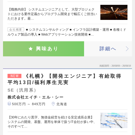
【職務内容】 システムエンジニアとして、大型プロジェク
トにおける要件定義からプログラム開発まで幅広くご担当い
ただきます。最…
■ システムコンサルティング ■ インフラ設計構築・運用 ■ 各種ミド
会社概要
ルウェア製品の導入 ■ Webアプリケーション技術開発 ■…
興味あり
詳細へ
掲載期間
26/08/06～26/08/19
《札幌》【開発エンジニア】有給取得
NEW
平均13日/福利厚生充実
SE（汎用系）
株式会社エイチ・エル・シー
500万円 ～ 849万円
北海道
【30年にわたり黒字、無借金経営を続ける安定成長企業】
システムの開発、基盤、運用を単体で扱うIT会社が多い中、
そのすべて…