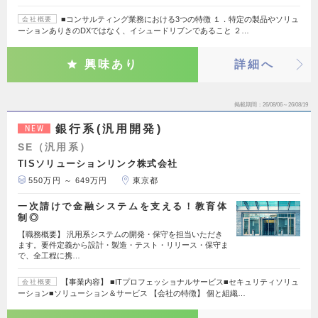
■コンサルティング業務における3つの特徴 １．特定の製品やソリュ
会社概要
ーションありきのDXではなく、イシュードリブンであること ２…
興味あり
詳細へ
掲載期間
26/08/06～26/08/19
銀行系(汎用開発)
NEW
SE（汎用系）
TISソリューションリンク株式会社
550万円 ～ 649万円
東京都
一次請けで金融システムを支える！教育体
制◎
【職務概要】 汎用系システムの開発・保守を担当いただき
ます。要件定義から設計・製造・テスト・リリース・保守ま
で、全工程に携…
【事業内容】 ■ITプロフェッショナルサービス■セキュリティソリュ
会社概要
ーション■ソリューション＆サービス 【会社の特徴】 個と組織…