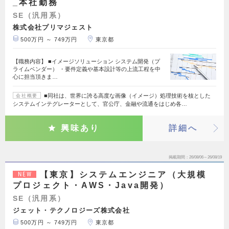
_本社勤務
SE（汎用系）
株式会社プリマジェスト
500万円 ～ 749万円
東京都
【職務内容】 ■イメージソリューション システム開発（プ
ライムベンダー） ・要件定義や基本設計等の上流工程を中
心に担当頂きま…
■同社は、世界に誇る高度な画像（イメージ）処理技術を核とした
会社概要
システムインテグレーターとして、官公庁、金融や流通をはじめ各…
興味あり
詳細へ
掲載期間
26/08/06～26/08/19
【東京】システムエンジニア（大規模
NEW
プロジェクト・AWS・Java開発）
SE（汎用系）
ジェット・テクノロジーズ株式会社
500万円 ～ 749万円
東京都