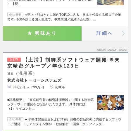
〉 【配…
○売上・利益ともに国内TOP10に入る、日本を代表する最大手企業
会社概要
です ○100を超える国と地域で、事業展開／連結子会社数：…
興味あり
詳細へ
掲載期間
26/08/06～26/08/19
【土浦】制御系ソフトウェア開発 ※東
NEW
京精密グループ／年休123日
SE（汎用系）
株式会社トーセーシステムズ
500万円 ～ 799万円
茨城県
■職務概要： 「東京精密製の精密計測機器」に関する制御系
ソフトウェア開発をご担当いただきます。 具体的には、
（1）マイコンを…
■ 半導体製造装置および精密計測機の製品開発に関連するソフトウ
会社概要
ェア開発 ・リアルタイム制御 ・数値解析 ・画像・グラフィック…