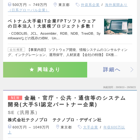
500万円 ～ 749万円
東京都
外資系企業
海外展開あり
（日系グローバル企業）
ベトナム大手級IT企業FPTソフトウェア
の日本法人！大規模プロジェクト多数！
・COBOL85、JCL、Assembler、RDB、NDB、TreeDB、Sy
mfowareなどの既存のIBM、 Un…
【事業内容】 ソフトウェア開発、情報システムのコンサルティン
会社概要
グ、インテグレーション、運用保守、人材派遣 【会社の特徴】 DX推…
興味あり
詳細へ
掲載期間
26/08/10～26/08/23
金融・官庁・公共・通信等のシステム
NEW
開発(大手SI認定パートナー企業)
SE（汎用系）
株式会社テクノプロ テクノプロ・デザイン社
600万円 ～ 1049万円
東京都
大手企業
年収600万以
上