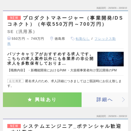
掲載期間
26/08/06～26/08/19
プロダクトマネージャー（事業開発/DS
NEW
コネクト）（年収550万円～700万円）
SE（汎用系）
550万円 ～ 749万円
徳島県
転勤なし
フレックス勤
務
パソナキャリアがおすすめする求人です。
こちらの求人案件以外にも各業界の非公開
求人を多数保有しておりま…
【職務内容】 ・新機能開発におけるPdM ・大規模事業者向け受託開発のPM
匿名求人のため、求人詳細につきましてはご面談時にお伝え致しま
会社概要
す。
興味あり
詳細へ
掲載期間
26/08/06～26/08/19
システムエンジニア_ポテンシャル歓迎
NEW