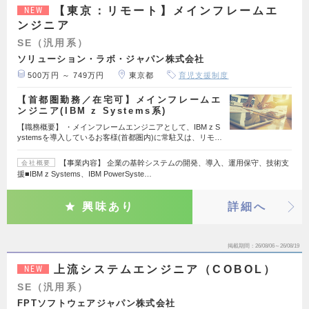
【東京：リモート】メインフレームエ
NEW
ンジニア
SE（汎用系）
ソリューション・ラボ・ジャパン株式会社
500万円 ～ 749万円
東京都
育児支援制度
【首都圏勤務／在宅可】メインフレームエ
ンジニア(IBM z Systems系)
【職務概要】 ・メインフレームエンジニアとして、IBM z S
ystemsを導入しているお客様(首都圏内)に常駐又は、リモ…
【事業内容】 企業の基幹システムの開発、導入、運用保守、技術支
会社概要
援■IBM z Systems、IBM PowerSyste…
興味あり
詳細へ
掲載期間
26/08/06～26/08/19
上流システムエンジニア（COBOL）
NEW
SE（汎用系）
FPTソフトウェアジャパン株式会社