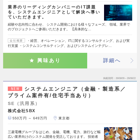
業界のリーディングカンパニーのIT課題
を、システムエンジニアとして解決へ導い
ていただきます。
経験や志向性に合わせ、 システム開発における様々なフェーズ、 領域、業界で
のプロジェクトへご参画いただきます。 【具体的な…
・経営、オペレーション、ITに関するコンサルティング、および実
会社概要
行支援 ・システムコンサルティング、およびシステムインテグレ…
興味あり
詳細へ
掲載期間
26/08/09～26/08/22
システムエンジニア（金融・製造系／
NEW
プライム案件有/住宅手当あり）
SE（汎用系）
株式会社SBX
550万円 ～ 649万円
東京都
三菱電機グループをはじめ、金融、電機、電力、旅行など幅
広い業界向けのシステム開発を受託しております。 技術者