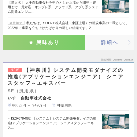
【求人名】 大手自動車会社を中心とした上流から開発・運
用まで一貫対応｜オンプレ系・クラウド系・アプリ系システ
ム開発エンジニ…
私たちは、SOLIZE株式会社（東証上場）の新規事業の一環として、
会社概要
2022年に事業を立ち上げたばかりの新しい組織です。2…
興味あり
詳細へ
掲載期間
26/08/06～26/08/19
【神奈川】システム開発モダナイズの
NEW
推進(アプリケーションエンジニア） シニア
スタッフ～エキスパー
SE（汎用系）
いすゞ自動車株式会社
600万円 ～ 949万円
神奈川県
＜ISZF079-082_【システム】システム開発モダナイズの推
進(アプリケーションエンジニア） シニアスタッフ～エキ
ス…