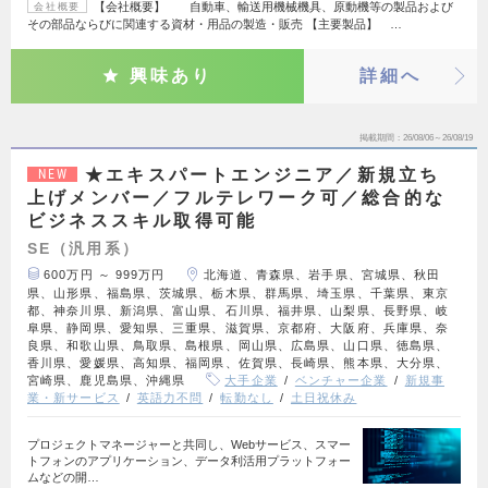
【会社概要】 自動車、輸送用機械機具、原動機等の製品および
会社概要
その部品ならびに関連する資材・用品の製造・販売 【主要製品】 …
興味あり
詳細へ
掲載期間
26/08/06～26/08/19
★エキスパートエンジニア／新規立ち
NEW
上げメンバー／フルテレワーク可／総合的な
ビジネススキル取得可能
SE（汎用系）
600万円 ～ 999万円
北海道、青森県、岩手県、宮城県、秋田
県、山形県、福島県、茨城県、栃木県、群馬県、埼玉県、千葉県、東京
都、神奈川県、新潟県、富山県、石川県、福井県、山梨県、長野県、岐
阜県、静岡県、愛知県、三重県、滋賀県、京都府、大阪府、兵庫県、奈
良県、和歌山県、鳥取県、島根県、岡山県、広島県、山口県、徳島県、
香川県、愛媛県、高知県、福岡県、佐賀県、長崎県、熊本県、大分県、
宮崎県、鹿児島県、沖縄県
大手企業
ベンチャー企業
新規事
業・新サービス
英語力不問
転勤なし
土日祝休み
プロジェクトマネージャーと共同し、Webサービス、スマー
トフォンのアプリケーション、データ利活用プラットフォー
ムなどの開…