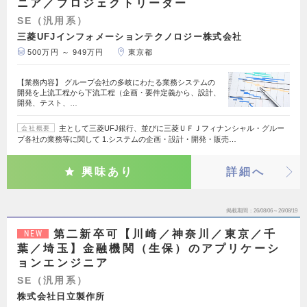
ニア／プロジェクトリーダー
SE（汎用系）
三菱UFJインフォメーションテクノロジー株式会社
500万円 ～ 949万円
東京都
【業務内容】 グループ会社の多岐にわたる業務システムの
開発を上流工程から下流工程（企画・要件定義から、設計、
開発、テスト、…
主として三菱UFJ銀行、並びに三菱ＵＦＪフィナンシャル・グルー
会社概要
プ各社の業務等に関して 1.システムの企画・設計・開発・販売…
興味あり
詳細へ
掲載期間
26/08/06～26/08/19
第二新卒可【川崎／神奈川／東京／千
NEW
葉／埼玉】金融機関（生保）のアプリケーシ
ョンエンジニア
SE（汎用系）
株式会社日立製作所