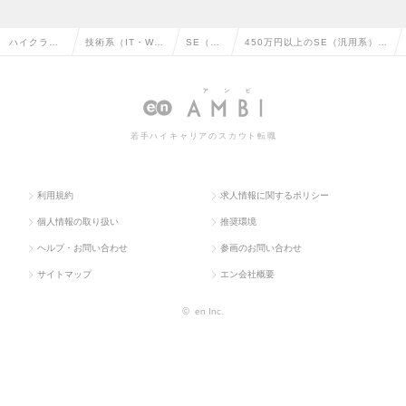
ハイクラス
技術系（IT・We
SE（汎
450万円以上のSE（汎用系）の
求人TOP
b・通信系）
用系）
転職・求人情報一覧
若手ハイキャリアのスカウト転職
利用規約
求人情報に関するポリシー
個人情報の取り扱い
推奨環境
ヘルプ・お問い合わせ
参画のお問い合わせ
サイトマップ
エン会社概要
©
en Inc.