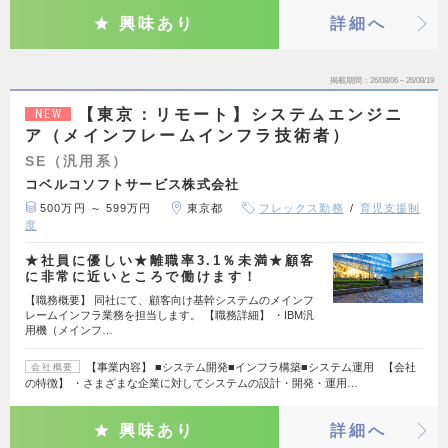
興味あり
詳細へ
掲載期間
26/08/06～26/08/19
【東京：リモート】システムエンジニ
NEW
ア（メインフレームインフラ技術者）
SE（汎用系）
コベルコソフトサービス株式会社
500万円 ～ 599万円
東京都
フレックス勤務
育児支援制
度
★社員に優しい★離職率3.1％未満★顧客
に非常に近いところで働けます！
【職務概要】 同社にて、顧客向け基幹システムのメインフ
レームインフラ業務を担当します。 【職務詳細】 ・IBM汎
用機（メインフ…
【事業内容】 ■システム開発■インフラ構築■システム運用 【会社
会社概要
の特徴】 ・さまざまな企業に対してシステムの設計・開発・運用…
興味あり
詳細へ