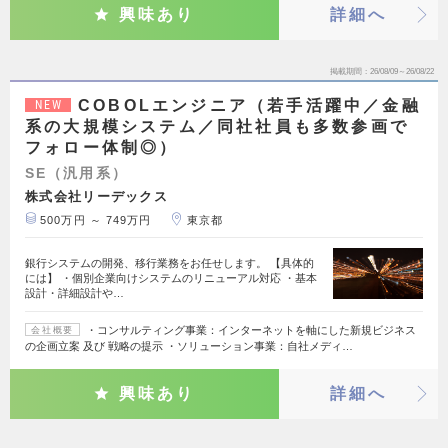
興味あり
詳細へ
掲載期間
26/08/09～26/08/22
COBOLエンジニア（若手活躍中／金融
NEW
系の大規模システム／同社社員も多数参画で
フォロー体制◎）
SE（汎用系）
株式会社リーデックス
500万円 ～ 749万円
東京都
銀行システムの開発、移行業務をお任せします。 【具体的
には】 ・個別企業向けシステムのリニューアル対応 ・基本
設計・詳細設計や…
・コンサルティング事業：インターネットを軸にした新規ビジネス
会社概要
の企画立案 及び 戦略の提示 ・ソリューション事業：自社メディ…
興味あり
詳細へ