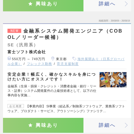
興味あり
詳細へ
掲載期間
26/08/06～26/08/19
金融系システム開発エンジニア（COB
NEW
OL／リーダー候補）
SE（汎用系）
富士ソフト株式会社
550万円 ～ 749万円
東京都
海外展開あり（日系グローバ
ル企業）
フレックス勤務
育児支援制度
安定企業！幅広く、確かなスキルを身につ
けたい方にオススメです！
金融系（生保・損保・クレジット・消費者金融・銀行・リー
ス・証券）システム開発案件の上級技術者として、以下の仕
事内容を実施…
【事業内容】 SI事業（組込系／制御系ソフトウェア、業務系ソフト
会社概要
ウェア、プロダクト・サービス、アウトソーシング）ファシリテ…
興味あり
詳細へ