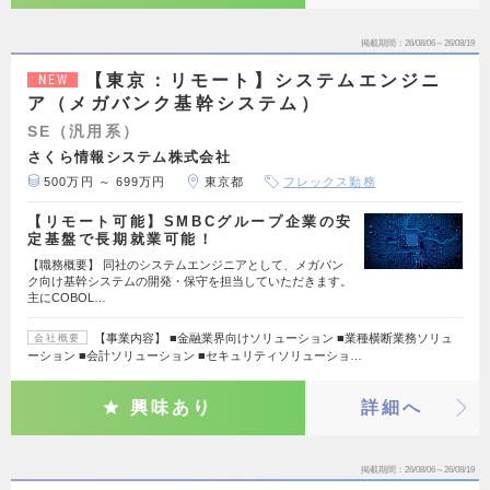
掲載期間
26/08/06～26/08/19
【東京：リモート】システムエンジニ
NEW
ア（メガバンク基幹システム）
SE（汎用系）
さくら情報システム株式会社
500万円 ～ 699万円
東京都
フレックス勤務
【リモート可能】SMBCグループ企業の安
定基盤で長期就業可能！
【職務概要】 同社のシステムエンジニアとして、メガバン
ク向け基幹システムの開発・保守を担当していただきます。
主にCOBOL…
【事業内容】 ■金融業界向けソリューション ■業種横断業務ソリュ
会社概要
ーション ■会計ソリューション ■セキュリティソリューショ…
興味あり
詳細へ
掲載期間
26/08/06～26/08/19