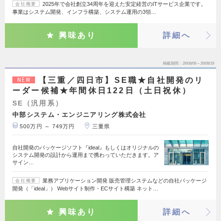
2025年で会社創立34周年を迎えた安定経営のITサービス企業です。
会社概要
事業はシステム開発、インフラ構築、システム運用の3領…
興味あり
詳細へ
掲載期間
26/08/06～26/08/19
【三重／四日市】SE職★自社開発のリ
NEW
ーダー候補★年間休日122日（土日祝休）
SE（汎用系）
中部システム・エンジニアリング株式会社
500万円 ～ 749万円
三重県
自社開発のパッケージソフト『ideal』もしくはオリジナルの
システム開発の設計から運用まで携わっていただきます。ア
サイン…
業務アプリケーション開発 販売管理システムなどの自社パッケージ
会社概要
開発（「ideal」） Webサイト制作・ECサイト構築 ネット…
興味あり
詳細へ