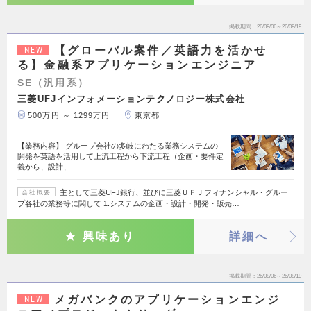
掲載期間
26/08/06～26/08/19
【グローバル案件／英語力を活かせ
NEW
る】金融系アプリケーションエンジニア
SE（汎用系）
三菱UFJインフォメーションテクノロジー株式会社
500万円 ～ 1299万円
東京都
【業務内容】 グループ会社の多岐にわたる業務システムの
開発を英語を活用して上流工程から下流工程（企画・要件定
義から、設計、…
主として三菱UFJ銀行、並びに三菱ＵＦＪフィナンシャル・グルー
会社概要
プ各社の業務等に関して 1.システムの企画・設計・開発・販売…
興味あり
詳細へ
掲載期間
26/08/06～26/08/19
メガバンクのアプリケーションエンジ
NEW