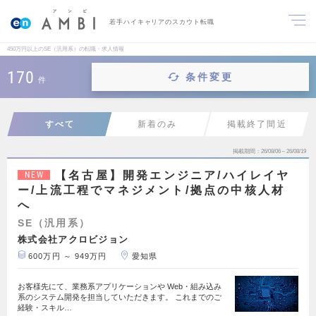
若手ハイキャリアのスカウト転職
450万円以上のSE（汎用系）の転職・求人情報
170
条件変更
件
すべて
新着のみ
掲載終了間近
掲載期間
26/08/06～26/08/19
【名古屋】開発エンジニア/ハイレイヤ
NEW
ー/上流工程でマネジメント/拠点の中核人材
へ
SE（汎用系）
株式会社アクロビジョン
600万円 ～ 949万円
愛知県
お客様先にて、業務系アプリケーションや Web・組み込み
系のシステム開発を担当していただきます。 これまでのご
経験・スキル…