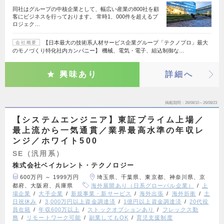
同社はグループの中核企業として、幅広い産業の800社を顧
客にビジネスを行っております。 常時1、000件を超えるプ
ロジェク…
【日本最大の技術系人材サービス企業グループ「テクノプロ」最大
会社概要
のモノづくり特化社内カンパニー】 機械、電気・電子、組込制御な…
興味あり
詳細へ
掲載期間
26/08/10～26/08/23
【システムエンジニア】東証プライム上場／
最上流から一気通貫／業界最高水準の年収レ
ンジ／ホワイト500
SE（汎用系）
株式会社ベイカレント・テクノロジー
600万円 ～ 1999万円
埼玉県、千葉県、東京都、神奈川県、京
都府、大阪府、兵庫県
海外展開あり（日系グローバル企業）
上
場企業
大手企業
新規事業・新サービス
海外出張
海外折衝
土
日祝休み
3,000万円以上資金調達済
1億円以上資金調達済
20代役
員在籍
年収600万以上
ストックオプションあり
フレックス勤
務
リモートワーク可能
副業してもOK
育児支援制度