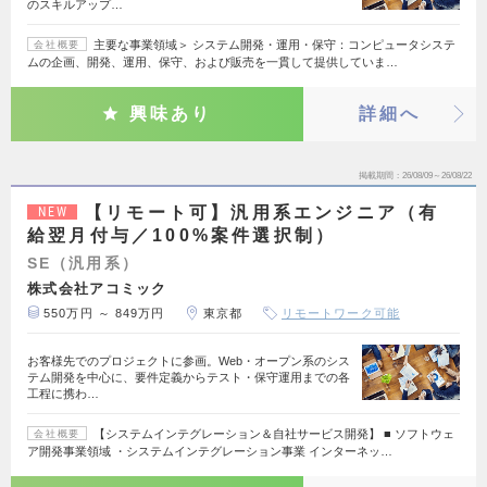
のスキルアップ…
主要な事業領域＞ システム開発・運用・保守：コンピュータシステ
会社概要
ムの企画、開発、運用、保守、および販売を一貫して提供していま…
興味あり
詳細へ
掲載期間
26/08/09～26/08/22
【リモート可】汎用系エンジニア（有
NEW
給翌月付与／100%案件選択制）
SE（汎用系）
株式会社アコミック
550万円 ～ 849万円
東京都
リモートワーク可能
お客様先でのプロジェクトに参画。Web・オープン系のシス
テム開発を中心に、要件定義からテスト・保守運用までの各
工程に携わ…
【システムインテグレーション＆自社サービス開発】 ■ ソフトウェ
会社概要
ア開発事業領域 ・システムインテグレーション事業 インターネッ…