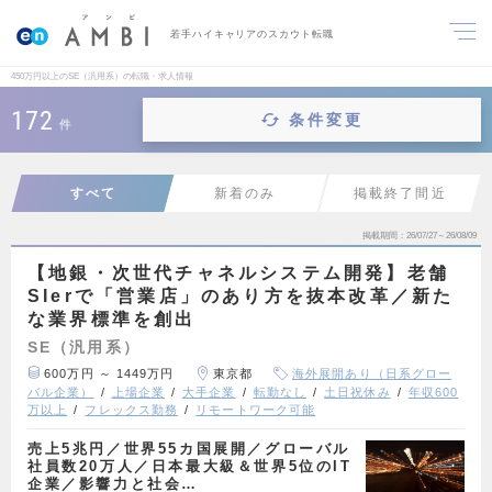
若手ハイキャリアのスカウト転職
450万円以上のSE（汎用系）の転職・求人情報
172
条件変更
件
すべて
新着のみ
掲載終了間近
掲載期間
26/07/27～26/08/09
【地銀・次世代チャネルシステム開発】老舗
SIerで「営業店」のあり方を抜本改革／新た
な業界標準を創出
SE（汎用系）
600万円 ～ 1449万円
東京都
海外展開あり（日系グロー
バル企業）
上場企業
大手企業
転勤なし
土日祝休み
年収600
万以上
フレックス勤務
リモートワーク可能
売上5兆円／世界55カ国展開／グローバル
社員数20万人／日本最大級＆世界5位のIT
企業／影響力と社会…