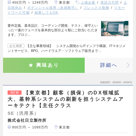
450万円 ～ 1249万円
東京都
上場企業
英語力不問
土
日祝休み
ポテンシャル採用（未経験可）
フレックス勤務
リモー
トワーク可能
副業してもOK
要件定義、基本設計、コーディング開発、テスト、保守とい
った一連のフェーズを基本的な部分より順にご担当いただき
ます。プロジ…
【主な事業領域】 システム開発からITインフラ構築、ITマネジメ
会社概要
ントサービス、BPO、ハードウエア・ソフトウェア販売まで…
興味あり
詳細へ
掲載期間
26/08/06～26/08/19
【東京都】顧客（損保）のDX領域拡
NEW
大、基幹系システムの刷新を担うシステムア
ーキテクト【主任クラス
SE（汎用系）
株式会社日立製作所
800万円 ～ 1099万円
東京都