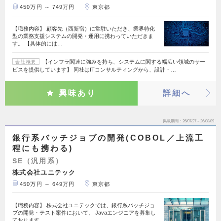
450万円 ～ 749万円
東京都
【職務内容】 顧客先（西新宿）に常駐いただき、業界特化
型の業務支援システムの開発・運用に携わっていただきま
す。 【具体的には…
【インフラ関連に強みを持ち、システムに関する幅広い領域のサー
会社概要
ビスを提供しています】 同社はITコンサルティングから、設計・…
興味あり
詳細へ
掲載期間
26/07/27～26/08/09
銀行系バッチジョブの開発(COBOL／上流工
程にも携わる)
SE（汎用系）
株式会社ユニテック
450万円 ～ 649万円
東京都
【職務内容】 株式会社ユニテックでは、銀行系バッチジョ
ブの開発・テスト案件において、 Javaエンジニアを募集し
ております。…