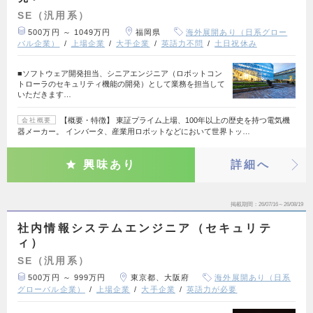
SE（汎用系）
500万円 ～ 1049万円
福岡県
海外展開あり（日系グロー
バル企業）
上場企業
大手企業
英語力不問
土日祝休み
■ソフトウェア開発担当、シニアエンジニア（ロボットコン
トローラのセキュリティ機能の開発）として業務を担当して
いただきます…
【概要・特徴】 東証プライム上場、100年以上の歴史を持つ電気機
会社概要
器メーカー。 インバータ、産業用ロボットなどにおいて世界トッ…
興味あり
詳細へ
掲載期間
26/07/16～26/08/19
社内情報システムエンジニア（セキュリテ
ィ）
SE（汎用系）
500万円 ～ 999万円
東京都、大阪府
海外展開あり（日系
グローバル企業）
上場企業
大手企業
英語力が必要