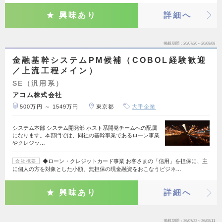
興味あり
詳細へ
掲載期間
26/07/26～26/08/08
金融基幹システムPM候補（COBOL経験歓迎
／上流工程メイン）
SE（汎用系）
アコム株式会社
500万円 ～ 1549万円
東京都
大手企業
システム本部 システム開発部 ホスト系開発チームへの配属
になります。本部門では、同社の基幹事業であるローン事業
やクレジッ…
◆ローン・クレジットカード事業 お客さまの「信用」を担保に、主
会社概要
に個人の方を対象とした小額、無担保の現金融資をおこなうビジネ…
興味あり
詳細へ
掲載期間
26/07/23～26/08/11