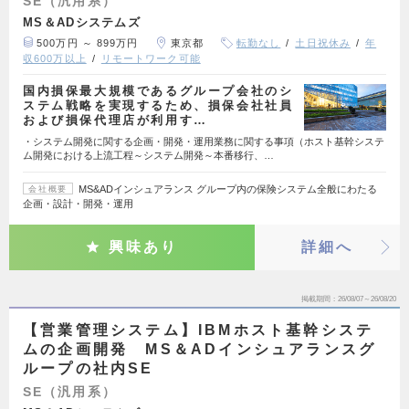
SE（汎用系）
MS＆ADシステムズ
500万円 ～ 899万円
東京都
転勤なし
土日祝休み
年
収600万以上
リモートワーク可能
国内損保最大規模であるグループ会社のシ
ステム戦略を実現するため、損保会社社員
および損保代理店が利用す…
・システム開発に関する企画・開発・運用業務に関する事項（ホスト基幹システ
ム開発における上流工程～システム開発～本番移行、…
MS&ADインシュアランス グループ内の保険システム全般にわたる
会社概要
企画・設計・開発・運用
興味あり
詳細へ
掲載期間
26/08/07～26/08/20
【営業管理システム】IBMホスト基幹システ
ムの企画開発 MS＆ADインシュアランスグ
ループの社内SE
SE（汎用系）