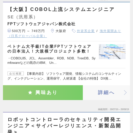
【大阪】COBOL上流システムエンジニア
SE（汎用系）
FPTソフトウェアジャパン株式会社
500万円 ～ 749万円
大阪府
外資系企業
海外展開あり
（日系グローバル企業）
ベトナム大手級IT企業FPTソフトウェア
の日本法人！大規模プロジェクト多数！
・COBOL85、JCL、Assembler、RDB、NDB、TreeDB、Sy
mfowareなどの既存のIBM、 Un…
【事業内容】 ソフトウェア開発、情報システムのコンサルティン
会社概要
グ、インテグレーション、運用保守、人材派遣 【会社の特徴】 DX推…
興味あり
詳細へ
掲載期間
26/07/16～26/08/19
ロボットコントローラのセキュリティ開発エ
ンジニア＜サイバーレジリエンス・新製品開
発＞