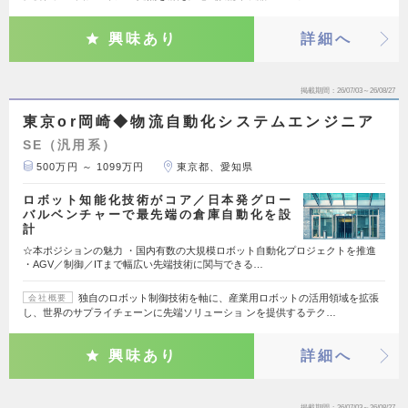
興味あり
詳細へ
掲載期間
26/07/03～26/08/27
東京or岡崎◆物流自動化システムエンジニア
SE（汎用系）
500万円 ～ 1099万円
東京都、愛知県
ロボット知能化技術がコア／日本発グロー
バルベンチャーで最先端の倉庫自動化を設
計
☆本ポジションの魅力 ・国内有数の大規模ロボット自動化プロジェクトを推進
・AGV／制御／ITまで幅広い先端技術に関与できる…
独自のロボット制御技術を軸に、産業用ロボットの活用領域を拡張
会社概要
し、世界のサプライチェーンに先端ソリューショ ンを提供するテク…
興味あり
詳細へ
掲載期間
26/07/03～26/08/27