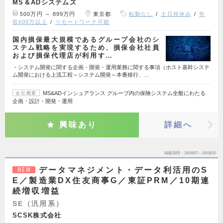
MS＆ADシステムズ
500万円 ～ 899万円
東京都
転勤なし
土日祝休み
年
収600万以上
リモートワーク可能
国内損保最大規模であるグループ会社のシ
ステム戦略を実現するため、損保会社社員
および損保代理店が利用す…
・システム開発に関する企画・開発・運用業務に関する事項（ホスト基幹システ
ム開発における上流工程～システム開発～本番移行、…
MS&ADインシュアランス グループ内の保険システム全般にわたる
会社概要
企画・設計・開発・運用
興味あり
詳細へ
掲載期間
26/08/07～26/08/20
データマネジメント・データ利活用のS
NEW
E／製造業DX住友商事G／東証PRM／10期連
続増収増益
SE（汎用系）
SCSK株式会社