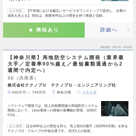
【IT領域における幅広いサービスをワンストップで提供し、企業の
会社概要
成長を支える】 同社は、創業40年以上の歴史を持つ実績と信頼…
興味あり
詳細へ
掲載期間
26/07/26～26/08/08
【神奈川県】局地防空システム開発（業界最
大手／定着率90%越え／最短書類通過から2
週間で内定へ）
SE（汎用系）
株式会社テクノプロ テクノプロ・エンジニアリング社
500万円 ～ 749万円
神奈川県
大手企業
ソフトウェア開発では、陸上自衛隊関連の局地防空システム
開発において、 Linux環境への移植や新機能の実装、旧ADC
CSを…
設立60年以上の歴史を持ち、売上高515億円（2025年6月期）を誇る
会社概要
テクノプロ・グループの中核企業です。 約3万人の技術…