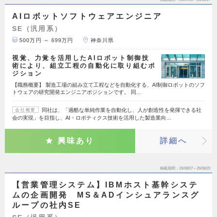
AIロボットソフトウェアエンジニア
SE（汎用系）
500万円 ～ 699万円
神奈川県
視覚、力覚を活用したAIロボット制御技
術により、組立工程の自動化に取り組むポ
ジション
【職務概要】 製造工場の組み立て工程などを自動化する、AI制御ロボットのソフ
トウェアの研究開発エンジニアポジションです。 同…
同社は、「過酷な単純作業を自動化し、人が創造性を発揮できる社
会社概要
会の実現」を目指し、AI・ロボティクス技術を活用した製造業向…
興味あり
詳細へ
掲載期間
26/08/07～26/08/20
【営業管理システム】IBMホスト基幹システ
ムの企画開発 MS＆ADインシュアランスグ
ループの社内SE