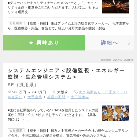
■グローバルセキュリティチームのメンバーとして、セキュ
リティ企画・推進をご担当いただきます。入社後は、セキュ
リティ運用改…
【概要・特徴】 東証プライム上場の総合化学メーカー。 化学素材か
会社概要
ら、医療機器・薬品、食品まで、幅広い分野の製品を開発・製造・…
興味あり
詳細へ
掲載期間
26/07/16～26/08/19
システムエンジニア＜設備監視・エネルギー
監視・生産管理システム＞
SE（汎用系）
500万円 ～ 849万円
大阪府
海外展開あり（日系グローバ
ル企業）
大手企業
英語力不問
土日祝休み
■主に自社開発を行っているSCADAを使用したシステムの提
案から設計・立ち上げまでを行っていただきます。 【具体
的には】 ・…
【概要・特徴】 日系大手電機メーカー子会社の総合エンジニアリン
会社概要
グ会社。 全国に90以上の拠点を構え、電気設備や製品のシステム…