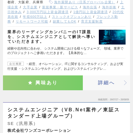
都府、大阪府、兵庫県
海外展開あり（日系グローバル企業）
上
場企業
大手企業
新規事業・新サービス
海外出張
海外折衝
土
日祝休み
3,000万円以上資金調達済
1億円以上資金調達済
20代役
員在籍
年収600万以上
ストックオプションあり
フレックス勤
務
リモートワーク可能
副業してもOK
育児支援制度
業界のリーディングカンパニーのIT課題
を、システムエンジニアとして解決へ導い
ていただきます。
経験や志向性に合わせ、 システム開発における様々なフェーズ、 領域、業界で
のプロジェクトへご参画いただきます。 【具体的な…
・経営、オペレーション、ITに関するコンサルティング、および実
会社概要
行支援 ・システムコンサルティング、およびシステムインテグレ…
興味あり
詳細へ
掲載期間
26/07/27～26/08/09
システムエンジニア（VB.Net案件／東証ス
タンダード上場グループ）
SE（汎用系）
株式会社ワンズコーポレーション