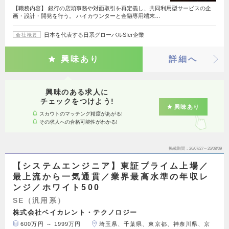
【職務内容】 銀行の店頭事務や対面取引を再定義し、共同利用型サービスの企
画・設計・開発を行う。 ハイカウンターと金融専用端末…
日本を代表する日系グローバルSIer企業
会社概要
興味あり
詳細へ
興味のある求人に
チェックをつけよう!
興味あり
スカウトのマッチング精度があがる!
その求人への合格可能性がわかる!
掲載期間
26/07/27～26/08/09
【システムエンジニア】東証プライム上場／
最上流から一気通貫／業界最高水準の年収レ
ンジ／ホワイト500
SE（汎用系）
株式会社ベイカレント・テクノロジー
600万円 ～ 1999万円
埼玉県、千葉県、東京都、神奈川県、京