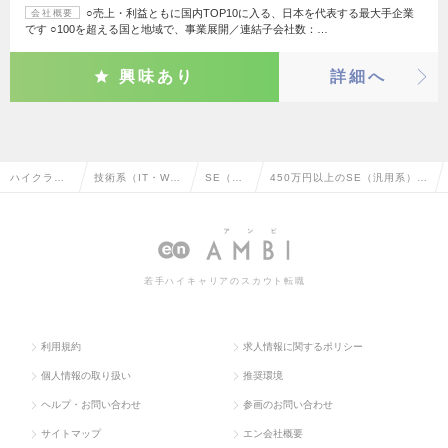
○売上・利益ともに国内TOP10に入る、日本を代表する最大手企業
会社概要
です ○100を超える国と地域で、事業展開／連結子会社数：…
興味あり
詳細へ
ハイクラス
技術系（IT・We
SE（汎
450万円以上のSE（汎用系）の
求人TOP
b・通信系）
用系）
転職・求人情報一覧
若手ハイキャリアのスカウト転職
利用規約
求人情報に関するポリシー
個人情報の取り扱い
推奨環境
ヘルプ・お問い合わせ
参画のお問い合わせ
サイトマップ
エン会社概要