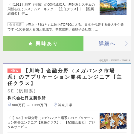
〈【1911】顧客（損保）のDX領域拡大、基幹系システムの
刷新を担うシステムアーキテクト【主任クラス】〉 【配属
組織名】 デ…
○売上・利益ともに国内TOP10に入る、日本を代表する最大手企業
会社概要
です ○100を超える国と地域で、事業展開／連結子会社数：…
興味あり
詳細へ
掲載期間
26/08/06～26/08/19
【川崎】金融分野（メガバンク市場
NEW
系）のアプリケーション開発エンジニア【主
任クラス】
SE（汎用系）
株式会社日立製作所
800万円 ～ 1099万円
神奈川県
〈【1820】金融分野（メガバンク市場系）のアプリケーシ
ョン開発エンジニア【主任クラス】〉 【配属組織名】 デジ
タルサービス…