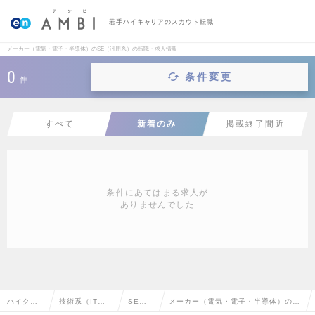
若手ハイキャリアのスカウト転職
メーカー（電気・電子・半導体）のSE（汎用系）の転職・求人情報
0
条件変更
件
すべて
新着のみ
掲載終了間近
条件にあてはまる求人が
ありませんでした
ハイクラ
技術系（IT・W
SE
メーカー（電気・電子・半導体）のS