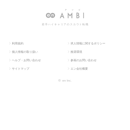
ス求人TO
eb・通信系）
（汎用
E（汎用系）の転職・求人情報一覧
P
系）
若手ハイキャリアのスカウト転職
利用規約
求人情報に関するポリシー
個人情報の取り扱い
推奨環境
ヘルプ・お問い合わせ
参画のお問い合わせ
サイトマップ
エン会社概要
©
en Inc.