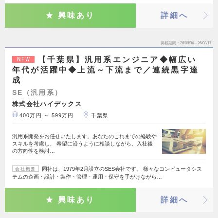
興味あり
詳細へ
掲載期間
26/08/04～26/08/17
【千葉県】汎用系エンジニア◆幅広い
NEW
年代が活躍中◆上流～下流まで／連続黒字達
成
SE（汎用系）
株式会社ハイデックス
400万円 ～ 599万円
千葉県
汎用系開発をお任せいたします。あなたのこれまでの経験や
スキルを考慮し、 希望に沿うように相談しながら、入社後
の方向性を検討…
同社は、1979年2月設立のSES会社です。 様々なコンピュータシス
会社概要
テムの企画・設計・製作・管理・運用・保守を手がけながら…
興味あり
詳細へ