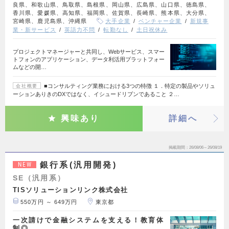
良県、和歌山県、鳥取県、島根県、岡山県、広島県、山口県、徳島県、
香川県、愛媛県、高知県、福岡県、佐賀県、長崎県、熊本県、大分県、
宮崎県、鹿児島県、沖縄県
大手企業
ベンチャー企業
新規事
業・新サービス
英語力不問
転勤なし
土日祝休み
プロジェクトマネージャーと共同し、Webサービス、スマー
トフォンのアプリケーション、データ利活用プラットフォー
ムなどの開…
■コンサルティング業務における3つの特徴 １．特定の製品やソリュ
会社概要
ーションありきのDXではなく、イシュードリブンであること ２…
興味あり
詳細へ
掲載期間
26/08/06～26/08/19
銀行系(汎用開発)
NEW
SE（汎用系）
TISソリューションリンク株式会社
550万円 ～ 649万円
東京都
一次請けで金融システムを支える！教育体
制◎