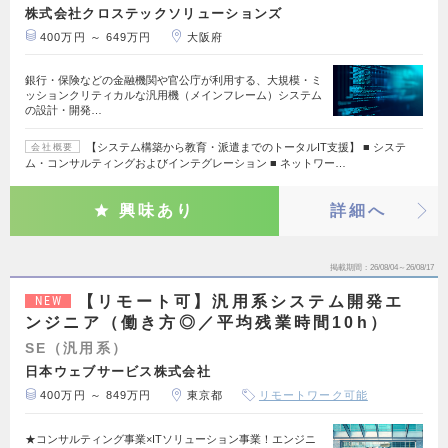
株式会社クロステックソリューションズ
400万円 ～ 649万円
大阪府
銀行・保険などの金融機関や官公庁が利用する、大規模・ミ
ッションクリティカルな汎用機（メインフレーム）システム
の設計・開発…
【システム構築から教育・派遣までのトータルIT支援】 ■ システ
会社概要
ム・コンサルティングおよびインテグレーション ■ ネットワー…
興味あり
詳細へ
掲載期間
26/08/04～26/08/17
【リモート可】汎用系システム開発エ
NEW
ンジニア（働き方◎／平均残業時間10h）
SE（汎用系）
日本ウェブサービス株式会社
400万円 ～ 849万円
東京都
リモートワーク可能
★コンサルティング事業×ITソリューション事業！エンジニ