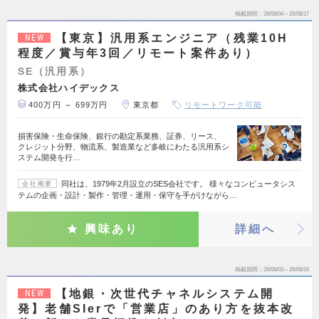
掲載期間
26/08/04～26/08/17
【東京】汎用系エンジニア（残業10H
NEW
程度／賞与年3回／リモート案件あり）
SE（汎用系）
株式会社ハイデックス
400万円 ～ 699万円
東京都
リモートワーク可能
損害保険・生命保険、銀行の勘定系業務、証券、リース、
クレジット分野、物流系、製造業など多岐にわたる汎用系シ
ステム開発を行…
同社は、1979年2月設立のSES会社です。 様々なコンピュータシス
会社概要
テムの企画・設計・製作・管理・運用・保守を手がけながら…
興味あり
詳細へ
掲載期間
26/08/03～26/08/16
【地銀・次世代チャネルシステム開
NEW
発】老舗SIerで「営業店」のあり方を抜本改