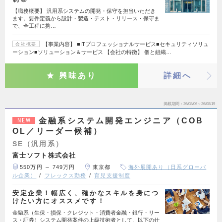
【職務概要】 汎用系システムの開発・保守を担当いただき
ます。要件定義から設計・製造・テスト・リリース・保守ま
で、全工程に携…
【事業内容】 ■ITプロフェッショナルサービス■セキュリティソリュ
会社概要
ーション■ソリューション＆サービス 【会社の特徴】 個と組織…
興味あり
詳細へ
掲載期間
26/08/06～26/08/19
金融系システム開発エンジニア（COB
NEW
OL／リーダー候補）
SE（汎用系）
富士ソフト株式会社
550万円 ～ 749万円
東京都
海外展開あり（日系グローバ
ル企業）
フレックス勤務
育児支援制度
安定企業！幅広く、確かなスキルを身につ
けたい方にオススメです！
金融系（生保・損保・クレジット・消費者金融・銀行・リー
ス・証券）システム開発案件の上級技術者として、以下の仕