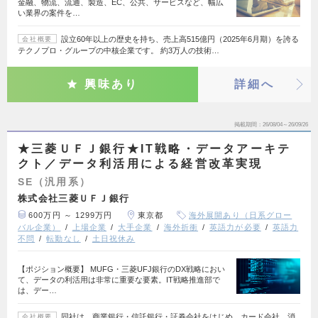
金融、物流、流通、製造、EC、公共、サービスなど、幅広
い業界の案件を…
設立60年以上の歴史を持ち、売上高515億円（2025年6月期）を誇る
会社概要
テクノプロ・グループの中核企業です。 約3万人の技術…
興味あり
詳細へ
掲載期間
26/08/04～26/09/26
★三菱ＵＦＪ銀行★IT戦略・データアーキテ
クト／データ利活用による経営改革実現
SE（汎用系）
株式会社三菱ＵＦＪ銀行
600万円 ～ 1299万円
東京都
海外展開あり（日系グロー
バル企業）
上場企業
大手企業
海外折衝
英語力が必要
英語力
不問
転勤なし
土日祝休み
【ポジション概要】 MUFG・三菱UFJ銀行のDX戦略におい
て、データの利活用は非常に重要な要素。IT戦略推進部で
は、デー…
同社は、商業銀行・信託銀行・証券会社をはじめ、カード会社、消
会社概要