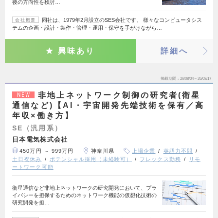
後の方向性を検討…
同社は、1979年2月設立のSES会社です。 様々なコンピュータシス
会社概要
テムの企画・設計・製作・管理・運用・保守を手がけながら…
興味あり
詳細へ
掲載期間
26/08/04～26/08/17
非地上ネットワーク制御の研究者(衛星
NEW
通信など)【AI・宇宙開発先端技術を保有／高
年収×働き方】
SE（汎用系）
日本電気株式会社
450万円 ～ 999万円
神奈川県
上場企業
英語力不問
土日祝休み
ポテンシャル採用（未経験可）
フレックス勤務
リモ
ートワーク可能
衛星通信など非地上ネットワークの研究開発において、プラ
イバシーを担保するためのネットワーク機能の仮想化技術の
研究開発を担…