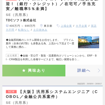
迎！（銀行・クレジット）／在宅可／手当充
実／離職率5％未満】
SE（汎用系）
TDCソフト株式会社
400万円 ～ 699万円
東京都
上場企業
大手企業
英語
力不問
転勤なし
土日祝休み
◆金融系戦略のシステム開発をお任せします。 プライム
案件（全体の約7割）も多数ある為、上流から下流まで一貫
して業務に携わ…
◆金融・官公庁・製造・流通業向けソリューションから、ERP・B
会社概要
I・CRM製品を利用した各種サービスまで、幅広い展開を担う…
興味あり
詳細へ
掲載期間
26/08/04～26/08/17
【大阪】汎用系システムエンジニア（C
NEW
OBOL／金融公共系案件）
SE（汎用系）