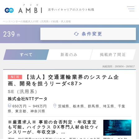
若手ハイキャリアのスカウト転職
ヘッドハンターの掲載求人のSE（汎用系）の転職・求人情報
239
条件変更
件
すべて
新着のみ
掲載終了間近
掲載期間
26/08/04～26/08/17
【法人】交通運輸業界のシステム企
NEW
画、開発を担うリーダ<87>
SE（汎用系）
株式会社NTTデータ
650万円 ～ 949万円
茨城県、栃木県、群馬県、埼玉県、千葉
県、東京都、神奈川県
※厳選求人※ 事前の合否判定・年収査定
も可能。ハイクラス DX専門人材会社ウィ
ンスリーが、年収交渉、…