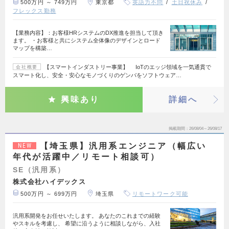
500万円 ～ 749万円
東京都
英語力不問
土日祝休み
フレックス勤務
【業務内容】：お客様HRシステムのDX推進を担当して頂き
ます。 ・お客様と共にシステム全体像のデザインとロード
マップを構築…
【スマートインダストリー事業】 IoTのエッジ領域を一気通貫で
会社概要
スマート化し、安全・安心なモノづくりのゲンバをソフトウェア…
興味あり
詳細へ
掲載期間
26/08/04～26/08/17
【埼玉県】汎用系エンジニア（幅広い
NEW
年代が活躍中／リモート相談可）
SE（汎用系）
株式会社ハイデックス
500万円 ～ 699万円
埼玉県
リモートワーク可能
汎用系開発をお任せいたします。 あなたのこれまでの経験
やスキルを考慮し、 希望に沿うように相談しながら、入社