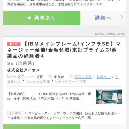
費者金融会社、資産運用会社など、主要金融分野でトップクラスの…
興味あり
詳細へ
掲載期間
26/08/04～26/08/17
【IBMメインフレーム/インフラSE】マ
NEW
ネージャー候補/金融領域/東証プライムG/他
製品の経験者も
SE（汎用系）
株式会社アイオス
550万円 ～ 999万円
東京都
英語力不問
転勤なし
土
日祝休み
フレックス勤務
リモートワーク可能
【業務内容】 ：・z/OSに関連するSW・HWの構築・運
用・保守（開発環境：IBM汎用機（z／OS）を使用）
…
1. コンピューター・ソフトウェアの開発、販売および情報処理サー
会社概要
ビス業務 2. 企業事務合理化およびコンピューター利用に関…