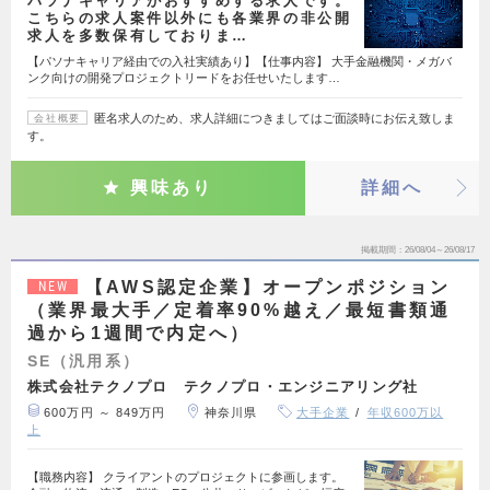
パソナキャリアがおすすめする求人です。
こちらの求人案件以外にも各業界の非公開
求人を多数保有しておりま…
【パソナキャリア経由での入社実績あり】【仕事内容】 大手金融機関・メガバ
ンク向けの開発プロジェクトリードをお任せいたします…
匿名求人のため、求人詳細につきましてはご面談時にお伝え致しま
会社概要
す。
興味あり
詳細へ
掲載期間
26/08/04～26/08/17
【AWS認定企業】オープンポジション
NEW
（業界最大手／定着率90%越え／最短書類通
過から1週間で内定へ）
SE（汎用系）
株式会社テクノプロ テクノプロ・エンジニアリング社
600万円 ～ 849万円
神奈川県
大手企業
年収600万以
上
【職務内容】 クライアントのプロジェクトに参画します。