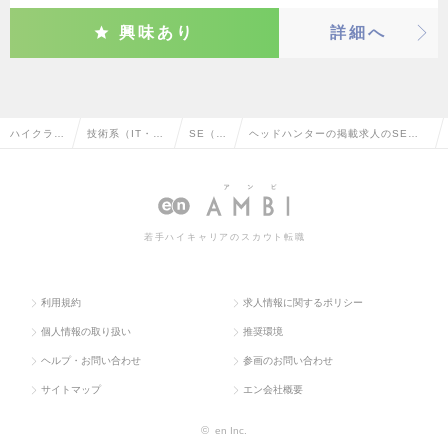
興味あり
詳細へ
ハイクラス
技術系（IT・W
SE（汎
ヘッドハンターの掲載求人のSE
求人TOP
eb・通信系）
用系）
（汎用系）の転職・求人情報一覧
若手ハイキャリアのスカウト転職
利用規約
求人情報に関するポリシー
個人情報の取り扱い
推奨環境
ヘルプ・お問い合わせ
参画のお問い合わせ
サイトマップ
エン会社概要
©
en Inc.