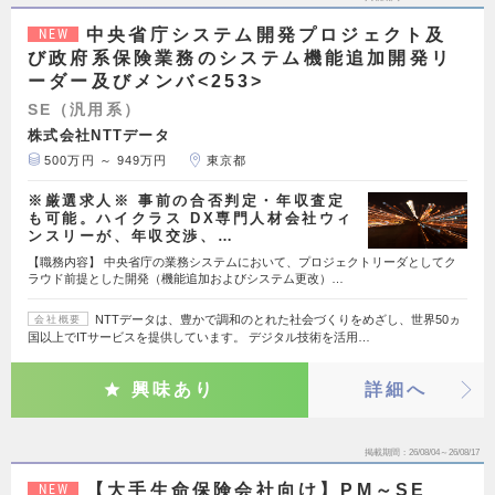
中央省庁システム開発プロジェクト及
NEW
び政府系保険業務のシステム機能追加開発リ
ーダー及びメンバ<253>
SE（汎用系）
株式会社NTTデータ
500万円 ～ 949万円
東京都
※厳選求人※ 事前の合否判定・年収査定
も可能。ハイクラス DX専門人材会社ウィ
ンスリーが、年収交渉、…
【職務内容】 中央省庁の業務システムにおいて、プロジェクトリーダとしてク
ラウド前提とした開発（機能追加およびシステム更改）…
NTTデータは、豊かで調和のとれた社会づくりをめざし、世界50ヵ
会社概要
国以上でITサービスを提供しています。 デジタル技術を活用…
興味あり
詳細へ
掲載期間
26/08/04～26/08/17
【大手生命保険会社向け】PM～SE
NEW