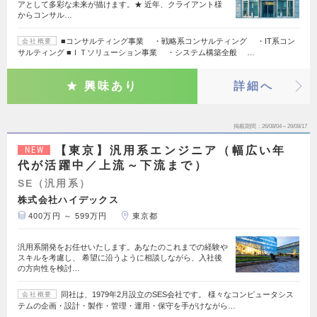
アとして多彩な未来が描けます。★ 近年、クライアント様
からコンサル…
■コンサルティング事業 ・戦略系コンサルティング ・IT系コン
会社概要
サルティング ■ＩＴソリューション事業 ・システム構築全般 …
興味あり
詳細へ
掲載期間
26/08/04～26/08/17
【東京】汎用系エンジニア（幅広い年
NEW
代が活躍中／上流～下流まで）
SE（汎用系）
株式会社ハイデックス
400万円 ～ 599万円
東京都
汎用系開発をお任せいたします。あなたのこれまでの経験や
スキルを考慮し、 希望に沿うように相談しながら、入社後
の方向性を検討…
同社は、1979年2月設立のSES会社です。 様々なコンピュータシス
会社概要
テムの企画・設計・製作・管理・運用・保守を手がけながら…