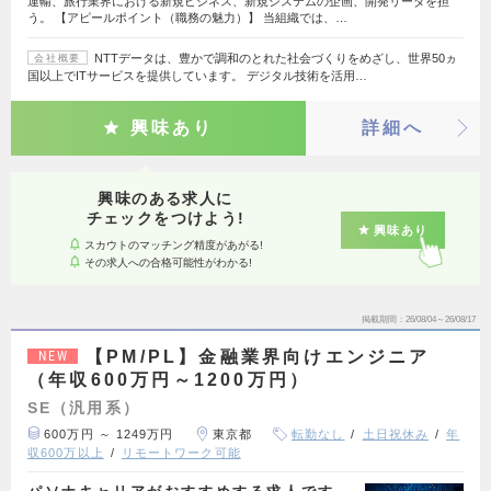
運輸、旅行業界における新規ビジネス、新規システムの企画、開発リーダを担
う。 【アピールポイント（職務の魅力）】 当組織では、…
NTTデータは、豊かで調和のとれた社会づくりをめざし、世界50ヵ
会社概要
国以上でITサービスを提供しています。 デジタル技術を活用…
興味あり
詳細へ
興味のある求人に
チェックをつけよう!
興味あり
スカウトのマッチング精度があがる!
その求人への合格可能性がわかる!
掲載期間
26/08/04～26/08/17
【PM/PL】金融業界向けエンジニア
NEW
（年収600万円～1200万円）
SE（汎用系）
600万円 ～ 1249万円
東京都
転勤なし
土日祝休み
年
収600万以上
リモートワーク可能