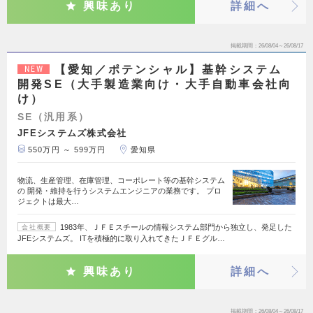
興味あり
詳細へ
掲載期間
26/08/04～26/08/17
【愛知／ポテンシャル】基幹システム
NEW
開発SE（大手製造業向け・大手自動車会社向
け）
SE（汎用系）
JFEシステムズ株式会社
550万円 ～ 599万円
愛知県
物流、生産管理、在庫管理、コーポレート等の基幹システム
の 開発・維持を行うシステムエンジニアの業務です。 プロ
ジェクトは最大…
1983年、ＪＦＥスチールの情報システム部門から独立し、発足した
会社概要
JFEシステムズ。 ITを積極的に取り入れてきたＪＦＥグル…
興味あり
詳細へ
掲載期間
26/08/04～26/08/17