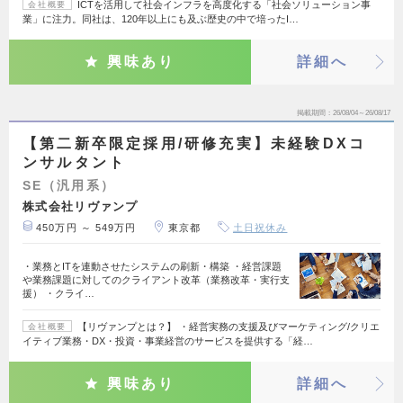
ICTを活用して社会インフラを高度化する「社会ソリューション事
会社概要
業」に注力。同社は、120年以上にも及ぶ歴史の中で培ったI…
興味あり
詳細へ
掲載期間
26/08/04～26/08/17
【第二新卒限定採用/研修充実】未経験DXコ
ンサルタント
SE（汎用系）
株式会社リヴァンプ
450万円 ～ 549万円
東京都
土日祝休み
・業務とITを連動させたシステムの刷新・構築 ・経営課題
や業務課題に対してのクライアント改革（業務改革・実行支
援） ・クライ…
【リヴァンプとは？】 ・経営実務の支援及びマーケティング/クリエ
会社概要
イティブ業務・DX・投資・事業経営のサービスを提供する「経…
興味あり
詳細へ