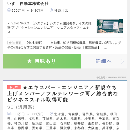
いすゞ自動車株式会社
600万円 ～ 949万円
神奈川県
＜ISZF079-082_【システム】システム開発モダナイズの推
進(アプリケーションエンジニア） シニアスタッフ～エキ
ス…
【会社概要】 自動車、輸送用機械機具、原動機等の製品および
会社概要
その部品ならびに関連する資材・用品の製造・販売 【主要製品】 …
興味あり
詳細へ
掲載期間
26/08/06～26/08/19
★エキスパートエンジニア／新規立ち
NEW
上げメンバー／フルテレワーク可／総合的な
ビジネススキル取得可能
SE（汎用系）
600万円 ～ 999万円
北海道、青森県、岩手県、宮城県、秋田
県、山形県、福島県、茨城県、栃木県、群馬県、埼玉県、千葉県、東京
都、神奈川県、新潟県、富山県、石川県、福井県、山梨県、長野県、岐
阜県、静岡県、愛知県、三重県、滋賀県、京都府、大阪府、兵庫県、奈