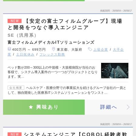
掲載期間
26/08/04～26/08/17
【安定の富士フィルムグループ】現場
NEW
と開発をつなぐ導入エンジニア
SE（汎用系）
富士フィルムメディカルITソリューションズ
400万円 ～ 699万円
東京都、大阪府
上場企業
大手企
業
土日祝休み
フレックス勤務
ベッド数が200～300以上の中規模・大規模病院が当社のお
客様で、システム導入案件の一つ一つがプロジェクトとなり
ます。実…
ヘルスケア・医療分野での事業拡大を続けるグループ会社の一員と
会社概要
して、独自開発した医療系ITシステムソリューションをワンスト…
興味あり
詳細へ
掲載期間
26/08/04～26/08/17
システムエンジニア【COBOL経験者歓
NEW