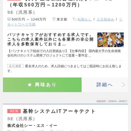
（年収500万円～1200万円）
SE（汎用系）
500万円 ～ 1249万円
東京都
転勤なし
土日祝休み
リ
モートワーク可能
パソナキャリアがおすすめする求人です。
こちらの求人案件以外にも各業界の非公開
求人を多数保有しておりま…
【パソナキャリア経由での入社実績あり】【仕事内容】 国内最大手の生命保険
会社向けのシステム開発プロジェクトにて提案～要件定…
匿名求人のため、求人詳細につきましてはご面談時にお伝え致しま
会社概要
す。
興味あり
詳細へ
掲載期間
26/08/04～26/08/17
基幹システムITアーキテクト
NEW
SE（汎用系）
株式会社シー・エス・イー