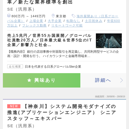
革／新たな業界標準を創出
SE（汎用系）
800万円 ～ 1449万円
東京都
海外展開あり（日系グロー
バル企業）
上場企業
大手企業
転勤なし
土日祝休み
年収600
万以上
フレックス勤務
リモートワーク可能
売上5兆円／世界55カ国展開／グローバル
社員数20万人／日本最大級＆世界5位のIT
企業／影響力と社会…
【職務内容】 銀行の店頭事務や対面取引を再定義し、共同利用型サービスの企
画・設計・開発を行う。 ハイカウンターと金融専用端末…
日本を代表する日系グローバルSIer企業
会社概要
興味あり
詳細へ
掲載期間
26/08/06～26/08/19
【神奈川】システム開発モダナイズの
NEW
推進(アプリケーションエンジニア） シニア
スタッフ～エキスパー
SE（汎用系）