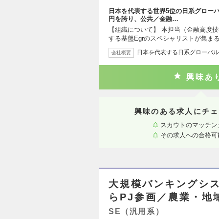
日本を代表する世界5位の日系グローバル
円を誇り、公共／金融…
【組織について】 本担当（金融高度
する基盤Egrのスペシャリストが集ま
日本を代表する日系グローバルS
会社概要
興味あ
興味のある求人にチェ
スカウトのマッチン
その求人への合格可
大規模バンキングシ
らPJ参画／農業・地域
SE（汎用系）