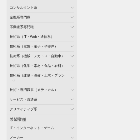
コンサルタント系
金融系専門職
不動産系専門職
技術系（IT・Web・通信系）
技術系（電気・電子・半導体）
技術系（機械・メカトロ・自動車）
技術系（化学・素材・食品・衣料）
技術系（建築・設備・土木・プラン
ト）
技術・専門職系（メディカル）
サービス・流通系
クリエイティブ系
希望業種
IT・インターネット・ゲーム
メーカー