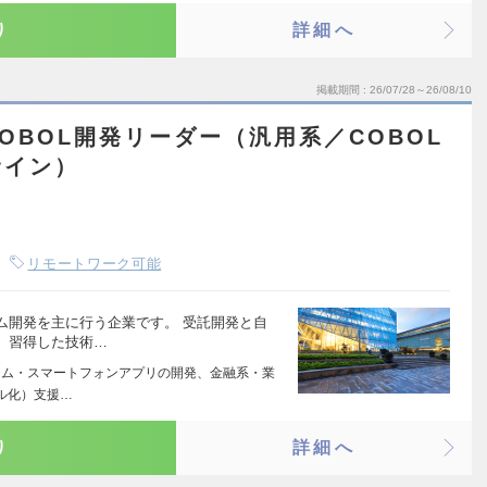
り
詳細へ
掲載期間
26/07/28～26/08/10
OBOL開発リーダー（汎用系／COBOL
サイン）
リモートワーク可能
ム開発を主に行う企業です。 受託開発と自
、習得した技術…
テム・スマートフォンアプリの開発、金融系・業
ル化）支援…
り
詳細へ