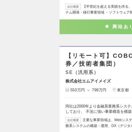
【半世紀を超える実績を誇る、
会社概要
テム開発・移行事業領域 ・ソフトウェア
興味あ
【リモート可】COB
券／技術者集団）
SE（汎用系）
株式会社エムアイメイズ
550万円 ～ 799万円
東京都
同社は2000年より金融系業務系シス
しており、 不況に強い事業構造を構
主要な事業領域は、Webシス
会社概要
務系システムの構築・運用、DX（デジタ