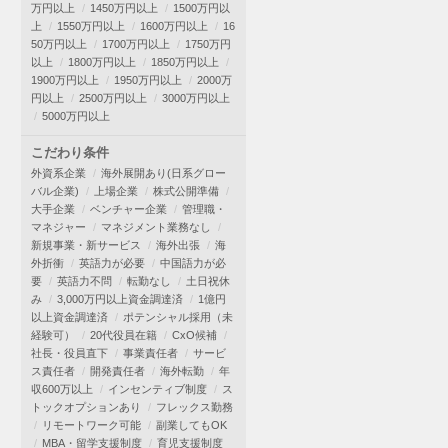
万円以上
1450万円以上
1500万円以
上
1550万円以上
1600万円以上
16
50万円以上
1700万円以上
1750万円
以上
1800万円以上
1850万円以上
1900万円以上
1950万円以上
2000万
円以上
2500万円以上
3000万円以上
5000万円以上
こだわり条件
外資系企業
海外展開あり(日系グロー
バル企業)
上場企業
株式公開準備
大手企業
ベンチャー企業
管理職・
マネジャー
マネジメント業務なし
新規事業・新サービス
海外出張
海
外折衝
英語力が必要
中国語力が必
要
英語力不問
転勤なし
土日祝休
み
3,000万円以上資金調達済
1億円
以上資金調達済
ポテンシャル採用（未
経験可）
20代役員在籍
CxO候補
社長・役員直下
事業責任者
サービ
ス責任者
開発責任者
海外転勤
年
収600万以上
インセンティブ制度
ス
トックオプションあり
フレックス勤務
リモートワーク可能
副業してもOK
MBA・留学支援制度
育児支援制度