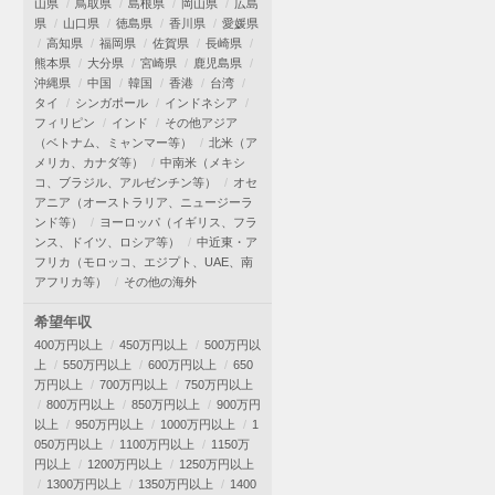
山県
鳥取県
島根県
岡山県
広島
県
山口県
徳島県
香川県
愛媛県
高知県
福岡県
佐賀県
長崎県
熊本県
大分県
宮崎県
鹿児島県
沖縄県
中国
韓国
香港
台湾
タイ
シンガポール
インドネシア
フィリピン
インド
その他アジア
（ベトナム、ミャンマー等）
北米（ア
メリカ、カナダ等）
中南米（メキシ
コ、ブラジル、アルゼンチン等）
オセ
アニア（オーストラリア、ニュージーラ
ンド等）
ヨーロッパ（イギリス、フラ
ンス、ドイツ、ロシア等）
中近東・ア
フリカ（モロッコ、エジプト、UAE、南
アフリカ等）
その他の海外
希望年収
400万円以上
450万円以上
500万円以
上
550万円以上
600万円以上
650
万円以上
700万円以上
750万円以上
800万円以上
850万円以上
900万円
以上
950万円以上
1000万円以上
1
050万円以上
1100万円以上
1150万
円以上
1200万円以上
1250万円以上
1300万円以上
1350万円以上
1400