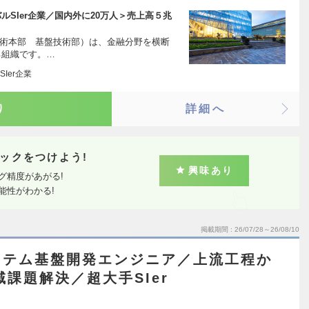
SIer企業／国内外に20万人＞売上高５兆
技術本部 基盤技術部）は、金融分野を横断
る組織です。…
Ier企業
り
詳細へ
ックをつけよう!
興味あり
グ精度があがる!
能性がわかる!
掲載期間
26/07/28～26/08/10
ステム基盤開発エンジニア／上流工程か
課題解決／超大手SIer