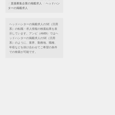
直接募集企業の掲載求人
ヘッドハン
ターの掲載求人
ヘッドハンターの掲載求人のSE（汎用
系）の転職・求人情報の検索結果を表
示しています。アンビ（AMBI）ではヘ
ッドハンターの掲載求人のSE（汎用
系）のように、業界、勤務地、職種、
年収などを掛け合わせてご希望の条件
での検索が可能です。