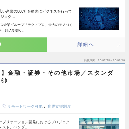
い産業の800社を顧客にビジネスを行って
ロジェク…
ス企業グループ「テクノプロ」最大のモノづく
子、組込制御な…
り
詳細へ
掲載期間
26/07/28～26/08/10
ア】金融・証券・その他市場／スタンダ
方◎
リモートワーク可能
育児支援制度
アプリケーション開発におけるプロジェク
テスト、ベンダ…