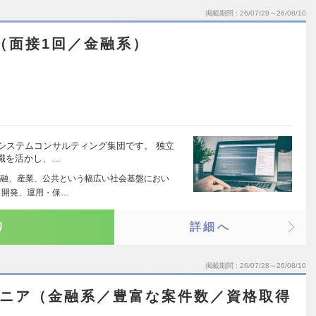
掲載期間
26/07/28～26/08/10
（面接1回／金融系）
システムコンサルティング集団です。 独立
識を活かし、…
融、産業、公共という幅広い社会基盤におい
・開発、運用・保…
り
詳細へ
掲載期間
26/07/28～26/08/10
ジニア（金融系／豊富な案件数／資格取得