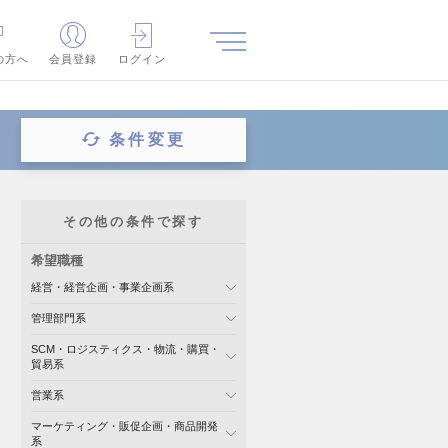
の方へ
会員登録
ログイン
条件変更
その他の条件で探す
希望職種
経営・経営企画・事業企画系
管理部門系
SCM・ロジスティクス・物流・購買・
貿易系
営業系
マーケティング・販促企画・商品開発
系