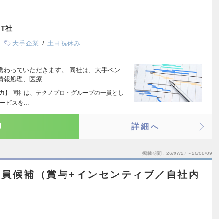
T社
大手企業
土日祝休み
携わっていただきます。 同社は、大手ベン
情報処理、医療…
術力】 同社は、テクノプロ・グループの一員とし
サービスを…
り
詳細へ
掲載期間
26/07/27～26/08/09
役員候補（賞与+インセンティブ／自社内