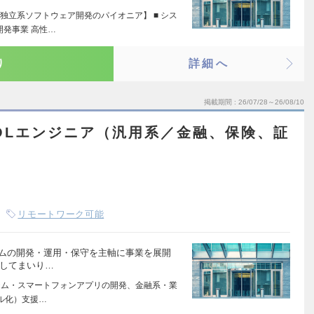
独立系ソフトウェア開発のパイオニア】 ■ シス
開発事業 高性…
り
詳細へ
掲載期間
26/07/28～26/08/10
OLエンジニア（汎用系／金融、保険、証
リモートワーク可能
テムの開発・運用・保守を主軸に事業を展開
築してまいり…
テム・スマートフォンアプリの開発、金融系・業
ル化）支援…