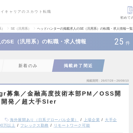
ハイキャリアのスカウト転職
初めて
系）
SE（汎用系）
ヘッドハンターの掲載求人のSE（汎用系）の転職・求人情報一覧
25
のSE（汎用系）の転職・求人情報
件
新着のみ
掲載終了間近
掲載期間
26/07/28～26/08/10
gr募集／金融高度技術本部PM／OSS開
開発／超大手SIer
海外展開あり（日系グローバル企業）
上場企業
大手企
00万以上
フレックス勤務
リモートワーク可能