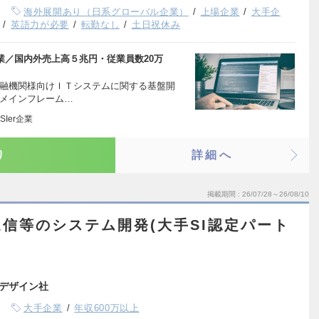
海外展開あり（日系グローバル企業）
上場企業
大手企
英語力が必要
転勤なし
土日祝休み
企業／国内外売上高５兆円・従業員数20万
金融機関様向けＩＴシステムに関する基盤開
、メインフレーム…
Ier企業
り
詳細へ
掲載期間
26/07/28～26/08/10
信等のシステム開発(大手SI認定パート
デザイン社
大手企業
年収600万以上