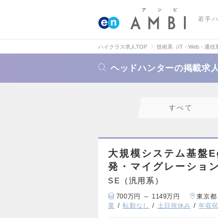
若手
ハイクラス求人TOP
技術系（IT・Web・通信
ヘッドハンターの掲載求人
すべて
大規模システム基盤E
発・マイグレーション
SE（汎用系）
700万円 ～ 1149万円
東京都
業
転勤なし
土日祝休み
年収6