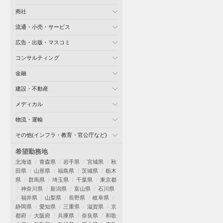
商社
流通・小売・サービス
広告・出版・マスコミ
コンサルティング
金融
建設・不動産
メディカル
物流・運輸
その他(インフラ・教育・官公庁など)
希望勤務地
北海道
青森県
岩手県
宮城県
秋
田県
山形県
福島県
茨城県
栃木
県
群馬県
埼玉県
千葉県
東京都
神奈川県
新潟県
富山県
石川県
福井県
山梨県
長野県
岐阜県
静岡県
愛知県
三重県
滋賀県
京
都府
大阪府
兵庫県
奈良県
和歌