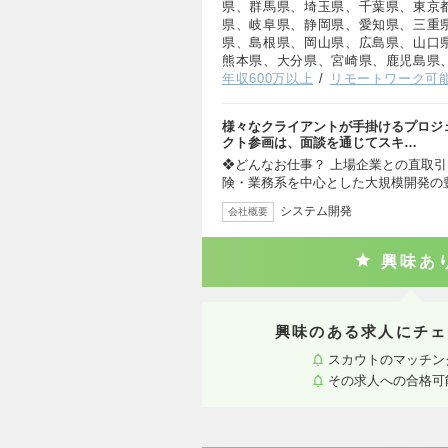
県、群馬県、埼玉県、千葉県、東京
県、岐阜県、静岡県、愛知県、三重
県、島根県、岡山県、広島県、山口
熊本県、大分県、宮崎県、鹿児島県
年収600万以上
リモートワーク可
様々なクライアントが手掛けるプロジ
クト参画は、面談を通じてスキ…
❖どんなお仕事？ 上場企業との直取引
険・業務系を中心とした大規模開発の
システム開発
会社概要
興味あ
興味のある求人にチェ
スカウトのマッチン
その求人への合格可