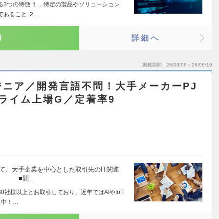
る3つの特徴 １．特定の製品やソリューション
であること ２…
り
詳細へ
掲載期間
26/08/06～26/08/19
ジニア／開発言語不問！大手メーカーPJ
ライム上場G／定着率9
して、大手企業を中心とした取引先のIT関連
す。 ■開…
0社様以上とお取引しており、近年ではAIやIoT
み中！…