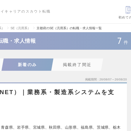
ハイキャリアのスカウト転職
初めて
系）
SE（汎用系）
京都府のSE（汎用系）の転職・求人情報一覧
7
転職・求人情報
件
新着のみ
掲載終了間近
掲載期間
26/08/07～26/08/20
.NET）｜業務系・製造系システムを支
、青森県、岩手県、宮城県、秋田県、山形県、福島県、茨城県、栃木