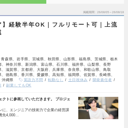
掲載期間
26/08/05～26/08/18
ア】経験半年OK｜フルリモート可｜上流
域
、青森県、岩手県、宮城県、秋田県、山形県、福島県、茨城県、栃木
都、神奈川県、新潟県、富山県、石川県、福井県、山梨県、長野
県、滋賀県、京都府、大阪府、兵庫県、奈良県、和歌山県、鳥取
県、徳島県、香川県、愛媛県、高知県、福岡県、佐賀県、長崎県、
、沖縄県
英語力不問
転勤なし
土日祝休み
開発責任者
能
副業してもOK
ェクトに参画していただきます。 プロジェ
ンに、エンジニアの技術力で企業の経営課
4,000…