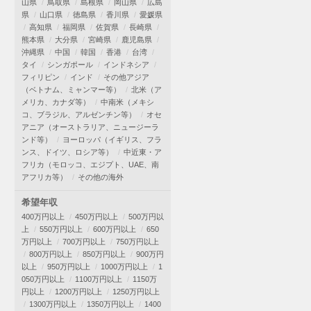
山県
鳥取県
島根県
岡山県
広島
県
山口県
徳島県
香川県
愛媛県
高知県
福岡県
佐賀県
長崎県
熊本県
大分県
宮崎県
鹿児島県
沖縄県
中国
韓国
香港
台湾
タイ
シンガポール
インドネシア
フィリピン
インド
その他アジア
（ベトナム、ミャンマー等）
北米（ア
メリカ、カナダ等）
中南米（メキシ
コ、ブラジル、アルゼンチン等）
オセ
アニア（オーストラリア、ニュージーラ
ンド等）
ヨーロッパ（イギリス、フラ
ンス、ドイツ、ロシア等）
中近東・ア
フリカ（モロッコ、エジプト、UAE、南
アフリカ等）
その他の海外
希望年収
400万円以上
450万円以上
500万円以
上
550万円以上
600万円以上
650
万円以上
700万円以上
750万円以上
800万円以上
850万円以上
900万円
以上
950万円以上
1000万円以上
1
050万円以上
1100万円以上
1150万
円以上
1200万円以上
1250万円以上
1300万円以上
1350万円以上
1400