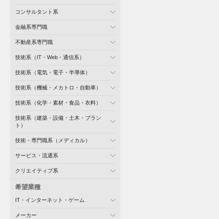
コンサルタント系
金融系専門職
不動産系専門職
技術系（IT・Web・通信系）
技術系（電気・電子・半導体）
技術系（機械・メカトロ・自動車）
技術系（化学・素材・食品・衣料）
技術系（建築・設備・土木・プラン
ト）
技術・専門職系（メディカル）
サービス・流通系
クリエイティブ系
希望業種
IT・インターネット・ゲーム
メーカー