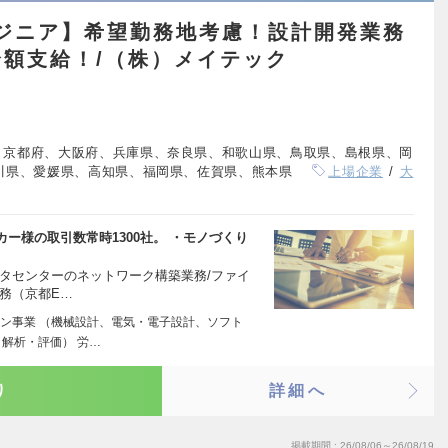
ンジニア】希望勤務地考慮！設計開発業務
額支給！/（株）メイテック
、京都府、大阪府、兵庫県、奈良県、和歌山県、鳥取県、島根県、岡
川県、愛媛県、高知県、福岡県、佐賀県、熊本県
上場企業
大
ー様の取引数常時1300社。 ・モノづくり
タセンターのネットワーク構築業務/ファイ
務（京都E…
ン事業 （機械設計、電気・電子設計、ソフト
解析・評価） 労…
り
詳細へ
掲載期間
26/08/06～26/08/19