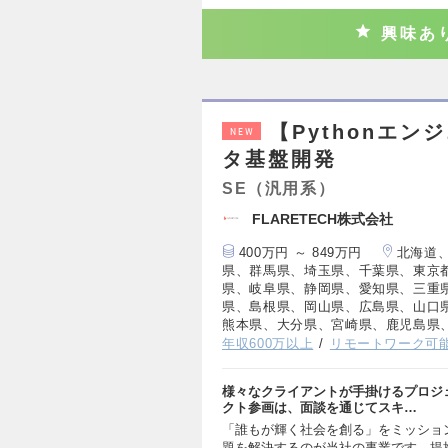
興味あ
【Pythonエ
NEW
タ基盤開発
SE（汎用系）
FLARETECH株式会社
400万円 ～ 849万円
北海道
県、群馬県、埼玉県、千葉県、東京
県、岐阜県、静岡県、愛知県、三重
県、島根県、岡山県、広島県、山口
熊本県、大分県、宮崎県、鹿児島県
年収600万以上
リモートワーク可
様々なクライアントが手掛けるプロジ
クト参画は、面談を通じてスキ…
「誰もが輝く社会を創る」をミッショ
題を解決するのが当社の事業です。提携先