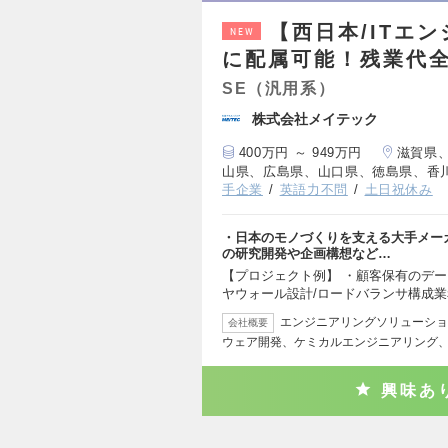
【西日本/ITエ
NEW
に配属可能！残業代全
SE（汎用系）
株式会社メイテック
400万円 ～ 949万円
滋賀県
山県、広島県、山口県、徳島県、香
手企業
英語力不問
土日祝休み
・日本のモノづくりを支える大手メーカ
の研究開発や企画構想など…
【プロジェクト例】 ・顧客保有のデー
ヤウォール設計/ロードバランサ構成業
エンジニアリングソリューショ
会社概要
ウェア開発、ケミカルエンジニアリング、
興味あ