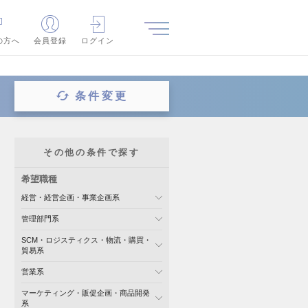
の方へ
会員登録
ログイン
条件変更
その他の条件で探す
希望職種
経営・経営企画・事業企画系
管理部門系
SCM・ロジスティクス・物流・購買・
貿易系
営業系
マーケティング・販促企画・商品開発
系