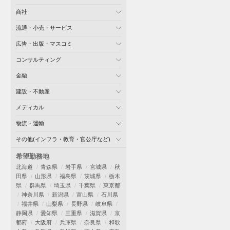
商社
流通・小売・サービス
広告・出版・マスコミ
コンサルティング
金融
建設・不動産
メディカル
物流・運輸
その他(インフラ・教育・官公庁など)
希望勤務地
北海道
青森県
岩手県
宮城県
秋
田県
山形県
福島県
茨城県
栃木
県
群馬県
埼玉県
千葉県
東京都
神奈川県
新潟県
富山県
石川県
福井県
山梨県
長野県
岐阜県
静岡県
愛知県
三重県
滋賀県
京
都府
大阪府
兵庫県
奈良県
和歌