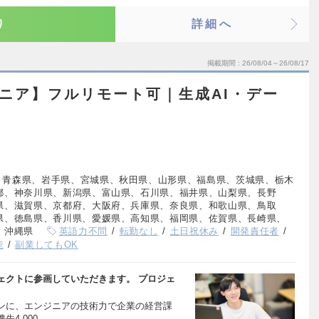
り
詳細へ
掲載期間
26/08/04～26/08/17
ンジニア】フルリモート可｜生成AI・デー
、青森県、岩手県、宮城県、秋田県、山形県、福島県、茨城県、栃木
都、神奈川県、新潟県、富山県、石川県、福井県、山梨県、長野
県、滋賀県、京都府、大阪府、兵庫県、奈良県、和歌山県、鳥取
県、徳島県、香川県、愛媛県、高知県、福岡県、佐賀県、長崎県、
、沖縄県
英語力不問
転勤なし
土日祝休み
開発責任者
能
副業してもOK
ェクトに参画していただきます。 プロジェ
ンに、エンジニアの技術力で企業の経営課
4,000…