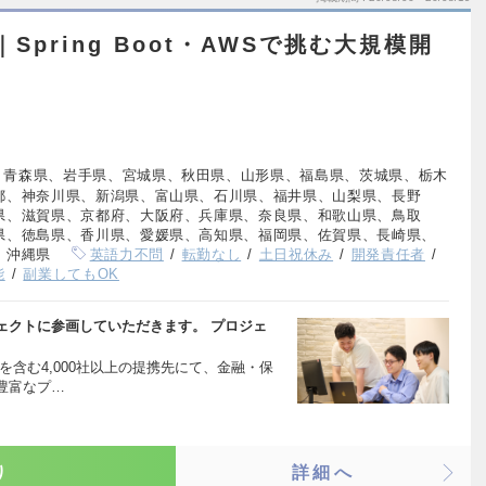
｜Spring Boot・AWSで挑む大規模開
、青森県、岩手県、宮城県、秋田県、山形県、福島県、茨城県、栃木
都、神奈川県、新潟県、富山県、石川県、福井県、山梨県、長野
県、滋賀県、京都府、大阪府、兵庫県、奈良県、和歌山県、鳥取
県、徳島県、香川県、愛媛県、高知県、福岡県、佐賀県、長崎県、
、沖縄県
英語力不問
転勤なし
土日祝休み
開発責任者
能
副業してもOK
ェクトに参画していただきます。 プロジェ
を含む4,000社以上の提携先にて、金融・保
豊富なプ…
り
詳細へ