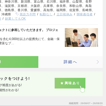
都、神奈川県、新潟県、富山県、石川県、福井県、山梨県、長野
県、滋賀県、京都府、大阪府、兵庫県、奈良県、和歌山県、鳥取
県、徳島県、香川県、愛媛県、高知県、福岡県、佐賀県、長崎県、
、沖縄県
英語力不問
転勤なし
土日祝休み
開発責任者
能
副業してもOK
ェクトに参画していただきます。 プロジェ
を含む4,000社以上の提携先にて、金融・保
豊富なプ…
り
詳細へ
ックをつけよう!
興味あり
グ精度があがる!
能性がわかる!
掲載期間
26/08/07～26/08/20