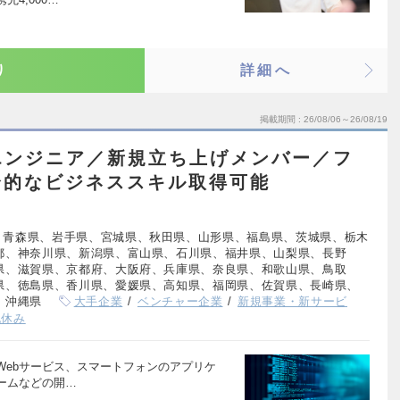
り
詳細へ
掲載期間
26/08/06～26/08/19
エンジニア／新規立ち上げメンバー／フ
合的なビジネススキル取得可能
、青森県、岩手県、宮城県、秋田県、山形県、福島県、茨城県、栃木
都、神奈川県、新潟県、富山県、石川県、福井県、山梨県、長野
県、滋賀県、京都府、大阪府、兵庫県、奈良県、和歌山県、鳥取
県、徳島県、香川県、愛媛県、高知県、福岡県、佐賀県、長崎県、
、沖縄県
大手企業
ベンチャー企業
新規事業・新サービ
祝休み
Webサービス、スマートフォンのアプリケ
ームなどの開…