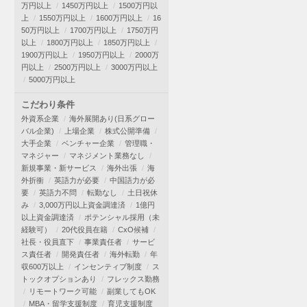
万円以上
1450万円以上
1500万円以
上
1550万円以上
1600万円以上
16
50万円以上
1700万円以上
1750万円
以上
1800万円以上
1850万円以上
1900万円以上
1950万円以上
2000万
円以上
2500万円以上
3000万円以上
5000万円以上
こだわり条件
外資系企業
海外展開あり(日系グロー
バル企業)
上場企業
株式公開準備
大手企業
ベンチャー企業
管理職・
マネジャー
マネジメント業務なし
新規事業・新サービス
海外出張
海
外折衝
英語力が必要
中国語力が必
要
英語力不問
転勤なし
土日祝休
み
3,000万円以上資金調達済
1億円
以上資金調達済
ポテンシャル採用（未
経験可）
20代役員在籍
CxO候補
社長・役員直下
事業責任者
サービ
ス責任者
開発責任者
海外転勤
年
収600万以上
インセンティブ制度
ス
トックオプションあり
フレックス勤務
リモートワーク可能
副業してもOK
MBA・留学支援制度
育児支援制度