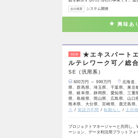
システム開発
会社概要
興味あ
★エキスパート
NEW
ルテレワーク可／総
SE（汎用系）
600万円 ～ 999万円
北海道
県、群馬県、埼玉県、千葉県、東京
県、岐阜県、静岡県、愛知県、三重
県、島根県、岡山県、広島県、山口
熊本県、大分県、宮崎県、鹿児島県
ス
英語力不問
転勤なし
土日
プロジェクトマネージャーと共同し、
ーション、データ利活用プラットフォ