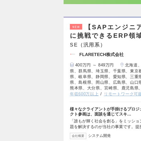
【SAPエンジニ
NEW
に挑戦できるERP領
SE（汎用系）
FLARETECH株式会社
400万円 ～ 849万円
北海道
県、群馬県、埼玉県、千葉県、東京
県、岐阜県、静岡県、愛知県、三重
県、島根県、岡山県、広島県、山口
熊本県、大分県、宮崎県、鹿児島県
年収600万以上
リモートワーク可
様々なクライアントが手掛けるプロジ
クト参画は、面談を通じてスキ…
「誰もが輝く社会を創る」をミッショ
題を解決するのが当社の事業です。提携先
システム開発
会社概要