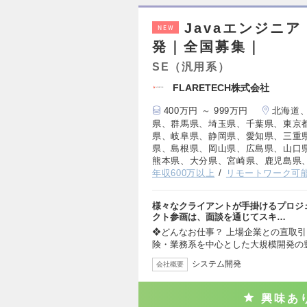
Javaエンジニア
NEW
発｜全国募集｜
SE（汎用系）
FLARETECH株式会社
400万円 ～ 999万円
北海道
県、群馬県、埼玉県、千葉県、東京
県、岐阜県、静岡県、愛知県、三重
県、島根県、岡山県、広島県、山口
熊本県、大分県、宮崎県、鹿児島県
年収600万以上
リモートワーク可
様々なクライアントが手掛けるプロジ
クト参画は、面談を通じてスキ…
❖どんなお仕事？ 上場企業との直取引
険・業務系を中心とした大規模開発の
システム開発
会社概要
興味あ