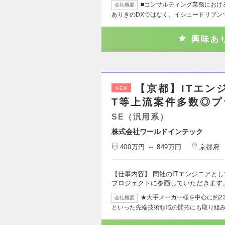
■コンサルティング業務におけ
会社概要
ありきのDXではなく、イシュードリブン
興味あ
【京都】ITエン
NEW
T等上流案件多数◎プ
SE（汎用系）
株式会社ワールドインテック
400万円 ～ 849万円
京都府
【仕事内容】 同社のITエンジニアと
プロジェクトに参画していただきま
★大手メーカー様を中心に約23
会社概要
といった先端技術領域の開拓にも取り組