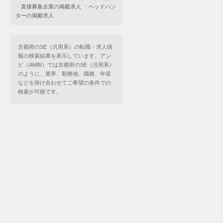
直接募集企業の掲載求人
ヘッドハン
ターの掲載求人
京都府のSE（汎用系）の転職・求人情
報の検索結果を表示しています。アン
ビ（AMBI）では京都府のSE（汎用系）
のように、業界、勤務地、職種、年収
などを掛け合わせてご希望の条件での
検索が可能です。