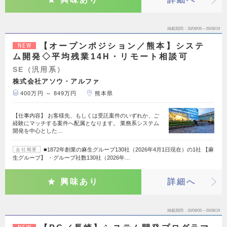
掲載期間
26/08/06～26/08/19
【オープンポジション／熊本】システ
NEW
ム開発◇平均残業14H・リモート相談可
SE（汎用系）
株式会社アソウ・アルファ
400万円 ～ 849万円
熊本県
【仕事内容】 お客様先、もしくは受託案件のいずれか、ご
経験にマッチする案件へ配属となります。 業務系システム
開発を中心とした…
■1872年創業の麻生グループ130社（2026年4月1日現在）の1社 【麻
会社概要
生グループ】 ・グループ社数130社（2026年…
興味あり
詳細へ
掲載期間
26/08/06～26/08/19