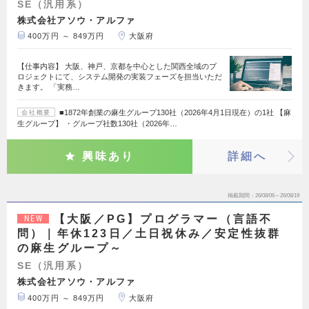
SE（汎用系）
株式会社アソウ・アルファ
400万円 ～ 849万円
大阪府
【仕事内容】 大阪、神戸、京都を中心とした関西全域のプ
ロジェクトにて、システム開発の実装フェーズを担当いただ
きます。 「実務…
■1872年創業の麻生グループ130社（2026年4月1日現在）の1社 【麻
会社概要
生グループ】 ・グループ社数130社（2026年…
興味あり
詳細へ
掲載期間
26/08/06～26/08/19
【大阪／PG】プログラマー（言語不
NEW
問）｜年休123日／土日祝休み／安定性抜群
の麻生グループ～
SE（汎用系）
株式会社アソウ・アルファ
400万円 ～ 849万円
大阪府