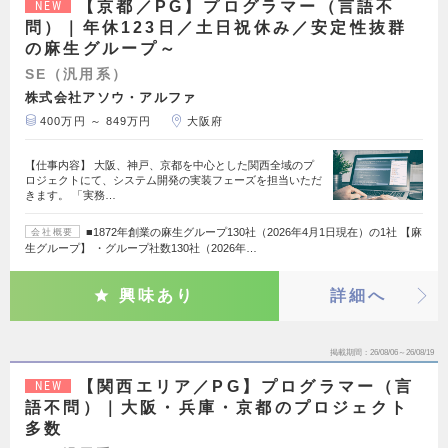
【京都／PG】プログラマー（言語不
NEW
問）｜年休123日／土日祝休み／安定性抜群
の麻生グループ～
SE（汎用系）
株式会社アソウ・アルファ
400万円 ～ 849万円
大阪府
【仕事内容】 大阪、神戸、京都を中心とした関西全域のプ
ロジェクトにて、システム開発の実装フェーズを担当いただ
きます。 「実務…
■1872年創業の麻生グループ130社（2026年4月1日現在）の1社 【麻
会社概要
生グループ】 ・グループ社数130社（2026年…
興味あり
詳細へ
掲載期間
26/08/06～26/08/19
【関西エリア／PG】プログラマー（言
NEW
語不問）｜大阪・兵庫・京都のプロジェクト
多数