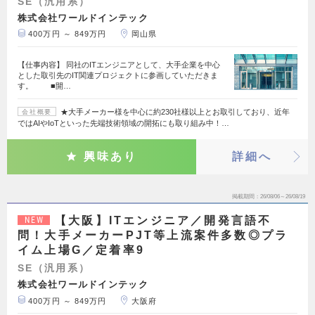
SE（汎用系）
株式会社ワールドインテック
400万円 ～ 849万円
岡山県
【仕事内容】 同社のITエンジニアとして、大手企業を中心
とした取引先のIT関連プロジェクトに参画していただきま
す。 ■開…
★大手メーカー様を中心に約230社様以上とお取引しており、近年
会社概要
ではAIやIoTといった先端技術領域の開拓にも取り組み中！…
興味あり
詳細へ
掲載期間
26/08/06～26/08/19
【大阪】ITエンジニア／開発言語不
NEW
問！大手メーカーPJT等上流案件多数◎プラ
イム上場G／定着率9
SE（汎用系）
株式会社ワールドインテック
400万円 ～ 849万円
大阪府