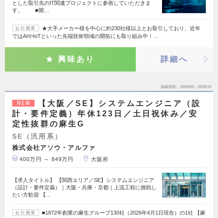
とした取引先のIT関連プロジェクトに参画していただきま
す。 ■開…
★大手メーカー様を中心に約230社様以上とお取引しており、近年
会社概要
ではAIやIoTといった先端技術領域の開拓にも取り組み中！…
興味あり
詳細へ
掲載期間
26/08/06～26/08/19
【大阪／SE】システムエンジニア（設
NEW
計・要件定義）年休123日／土日祝休み／安
定性抜群の麻生G
SE（汎用系）
株式会社アソウ・アルファ
400万円 ～ 849万円
大阪府
【求人タイトル】 【関西エリア／SE】システムエンジニア
（設計・要件定義）｜大阪・兵庫・京都｜上流工程に挑戦し
たい方歓迎 【…
■1872年創業の麻生グループ130社（2026年4月1日現在）の1社 【麻
会社概要