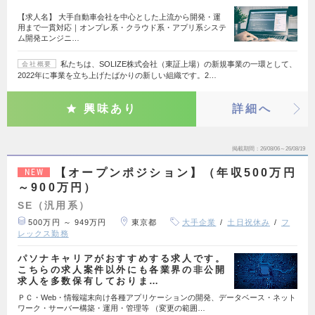
【求人名】 大手自動車会社を中心とした上流から開発・運
用まで一貫対応｜オンプレ系・クラウド系・アプリ系システ
ム開発エンジニ…
私たちは、SOLIZE株式会社（東証上場）の新規事業の一環として、
会社概要
2022年に事業を立ち上げたばかりの新しい組織です。2…
興味あり
詳細へ
掲載期間
26/08/06～26/08/19
【オープンポジション】（年収500万円
NEW
～900万円）
SE（汎用系）
500万円 ～ 949万円
東京都
大手企業
土日祝休み
フ
レックス勤務
パソナキャリアがおすすめする求人です。
こちらの求人案件以外にも各業界の非公開
求人を多数保有しておりま…
ＰＣ・Web・情報端末向け各種アプリケーションの開発、データベース・ネット
ワーク・サーバー構築・運用・管理等 （変更の範囲…