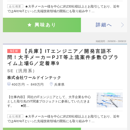
★大手メーカー様を中心に約230社様以上とお取引しており、近年
会社概要
ではAIやIoTといった先端技術領域の開拓にも取り組み中！…
興味あり
詳細へ
掲載期間
26/08/06～26/08/19
【兵庫】ITエンジニア／開発言語不
NEW
問！大手メーカーPJT等上流案件多数◎プラ
イム上場G／定着率9
SE（汎用系）
株式会社ワールドインテック
400万円 ～ 849万円
兵庫県
【仕事内容】 同社のITエンジニアとして、大手企業を中心
とした取引先のIT関連プロジェクトに参画していただきま
す。 ■開…
★大手メーカー様を中心に約230社様以上とお取引しており、近年
会社概要
ではAIやIoTといった先端技術領域の開拓にも取り組み中！…