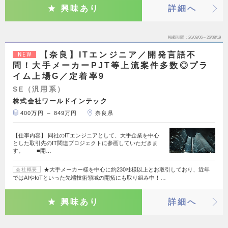
興味あり
詳細へ
掲載期間
26/08/06～26/08/19
【奈良】ITエンジニア／開発言語不
NEW
問！大手メーカーPJT等上流案件多数◎プラ
イム上場G／定着率9
SE（汎用系）
株式会社ワールドインテック
400万円 ～ 849万円
奈良県
【仕事内容】 同社のITエンジニアとして、大手企業を中心
とした取引先のIT関連プロジェクトに参画していただきま
す。 ■開…
★大手メーカー様を中心に約230社様以上とお取引しており、近年
会社概要
ではAIやIoTといった先端技術領域の開拓にも取り組み中！…
興味あり
詳細へ