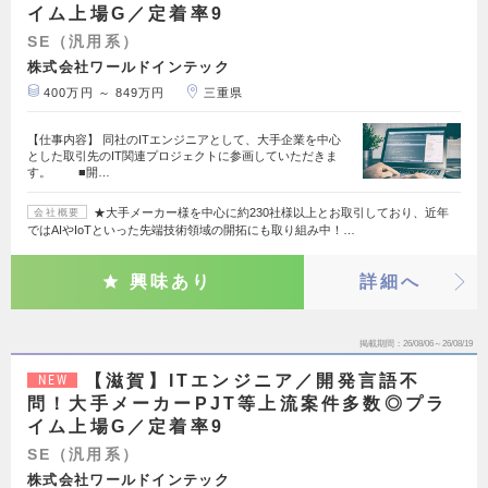
イム上場G／定着率9
SE（汎用系）
株式会社ワールドインテック
400万円 ～ 849万円
三重県
【仕事内容】 同社のITエンジニアとして、大手企業を中心
とした取引先のIT関連プロジェクトに参画していただきま
す。 ■開…
★大手メーカー様を中心に約230社様以上とお取引しており、近年
会社概要
ではAIやIoTといった先端技術領域の開拓にも取り組み中！…
興味あり
詳細へ
掲載期間
26/08/06～26/08/19
【滋賀】ITエンジニア／開発言語不
NEW
問！大手メーカーPJT等上流案件多数◎プラ
イム上場G／定着率9
SE（汎用系）
株式会社ワールドインテック