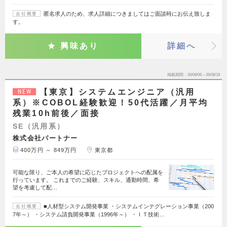
匿名求人のため、求人詳細につきましてはご面談時にお伝え致しま
会社概要
す。
興味あり
詳細へ
掲載期間
26/08/06～26/08/19
【東京】システムエンジニア（汎用
NEW
系）※COBOL経験歓迎！50代活躍／月平均
残業10h前後／面接
SE（汎用系）
株式会社パートナー
400万円 ～ 849万円
東京都
可能な限り、ご本人の希望に応じたプロジェクトへの配属を
行っています。 これまでのご経験、スキル、通勤時間、希
望を考慮して配…
■人材型システム開発事業 ・システムインテグレーション事業（200
会社概要
7年～） ・システム請負開発事業（1996年～） ・ＩＴ技術…