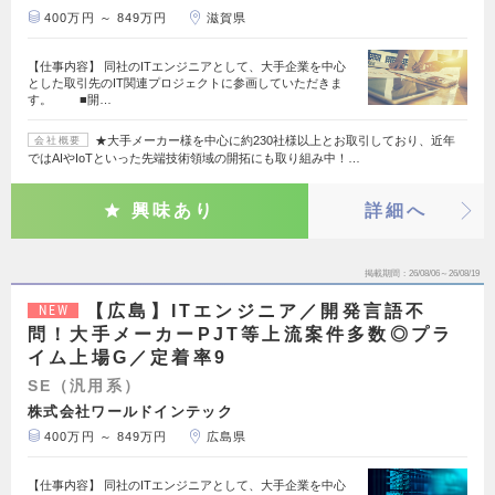
400万円 ～ 849万円
滋賀県
【仕事内容】 同社のITエンジニアとして、大手企業を中心
とした取引先のIT関連プロジェクトに参画していただきま
す。 ■開…
★大手メーカー様を中心に約230社様以上とお取引しており、近年
会社概要
ではAIやIoTといった先端技術領域の開拓にも取り組み中！…
興味あり
詳細へ
掲載期間
26/08/06～26/08/19
【広島】ITエンジニア／開発言語不
NEW
問！大手メーカーPJT等上流案件多数◎プラ
イム上場G／定着率9
SE（汎用系）
株式会社ワールドインテック
400万円 ～ 849万円
広島県
【仕事内容】 同社のITエンジニアとして、大手企業を中心