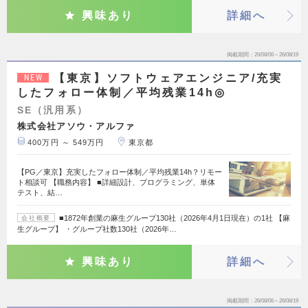
興味あり
詳細へ
掲載期間
26/08/06～26/08/19
【東京】ソフトウェアエンジニア/充実
NEW
したフォロー体制／平均残業14h◎
SE（汎用系）
株式会社アソウ・アルファ
400万円 ～ 549万円
東京都
【PG／東京】充実したフォロー体制／平均残業14h？リモー
ト相談可 【職務内容】 ■詳細設計、プログラミング、単体
テスト、結…
■1872年創業の麻生グループ130社（2026年4月1日現在）の1社 【麻
会社概要
生グループ】 ・グループ社数130社（2026年…
興味あり
詳細へ
掲載期間
26/08/06～26/08/19