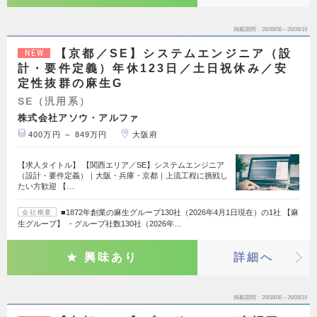
掲載期間
26/08/06～26/08/19
【京都／SE】システムエンジニア（設
NEW
計・要件定義）年休123日／土日祝休み／安
定性抜群の麻生G
SE（汎用系）
株式会社アソウ・アルファ
400万円 ～ 849万円
大阪府
【求人タイトル】 【関西エリア／SE】システムエンジニア
（設計・要件定義）｜大阪・兵庫・京都｜上流工程に挑戦し
たい方歓迎 【…
■1872年創業の麻生グループ130社（2026年4月1日現在）の1社 【麻
会社概要
生グループ】 ・グループ社数130社（2026年…
興味あり
詳細へ
掲載期間
26/08/06～26/08/19