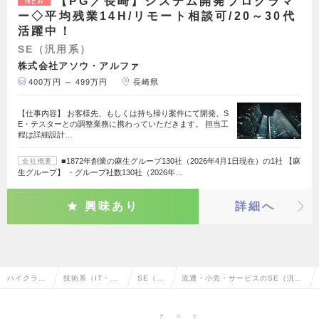
【PG／長崎】システム開発プログラマ
NEW
ー◇平均残業14H/リモート相談可/20～30代
活躍中！
SE（汎用系）
株式会社アソウ・アルファ
400万円 ～ 499万円
長崎県
【仕事内容】 お客様先、もしくは持ち帰り案件にて開発、S
E・テスターとの調整業務に携わっていただきます。 担当工
程は詳細設計…
■1872年創業の麻生グループ130社（2026年4月1日現在）の1社 【麻
会社概要
生グループ】 ・グループ社数130社（2026年…
興味あり
詳細へ
ハイクラス
技術系（IT・We
SE（汎
流通・小売・サービスのSE（汎用
求人TOP
b・通信系）
用系）
系）の転職・求人情報一覧