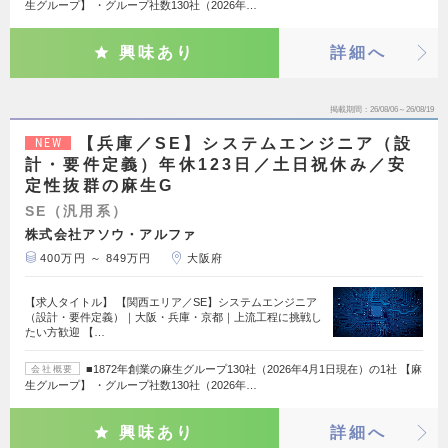
生グループ】 ・グループ社数130社（2026年…
興味あり
詳細へ
掲載期間
26/08/06～26/08/19
【兵庫／SE】システムエンジニア（設
NEW
計・要件定義）年休123日／土日祝休み／安
定性抜群の麻生G
SE（汎用系）
株式会社アソウ・アルファ
400万円 ～ 849万円
大阪府
【求人タイトル】 【関西エリア／SE】システムエンジニア
（設計・要件定義）｜大阪・兵庫・京都｜上流工程に挑戦し
たい方歓迎 【…
■1872年創業の麻生グループ130社（2026年4月1日現在）の1社 【麻
会社概要
生グループ】 ・グループ社数130社（2026年…
興味あり
詳細へ