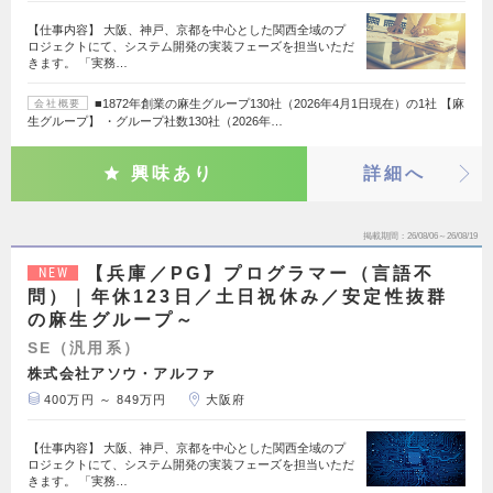
【仕事内容】 大阪、神戸、京都を中心とした関西全域のプ
ロジェクトにて、システム開発の実装フェーズを担当いただ
きます。 「実務…
■1872年創業の麻生グループ130社（2026年4月1日現在）の1社 【麻
会社概要
生グループ】 ・グループ社数130社（2026年…
興味あり
詳細へ
掲載期間
26/08/06～26/08/19
【兵庫／PG】プログラマー（言語不
NEW
問）｜年休123日／土日祝休み／安定性抜群
の麻生グループ～
SE（汎用系）
株式会社アソウ・アルファ
400万円 ～ 849万円
大阪府
【仕事内容】 大阪、神戸、京都を中心とした関西全域のプ
ロジェクトにて、システム開発の実装フェーズを担当いただ
きます。 「実務…