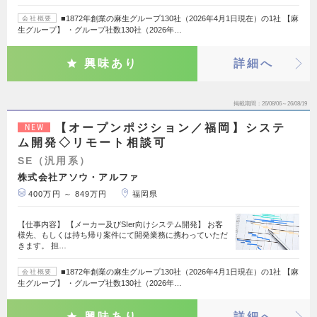
■1872年創業の麻生グループ130社（2026年4月1日現在）の1社 【麻
会社概要
生グループ】 ・グループ社数130社（2026年…
興味あり
詳細へ
掲載期間
26/08/06～26/08/19
【オープンポジション／福岡】システ
NEW
ム開発◇リモート相談可
SE（汎用系）
株式会社アソウ・アルファ
400万円 ～ 849万円
福岡県
【仕事内容】 【メーカー及びSIer向けシステム開発】 お客
様先、もしくは持ち帰り案件にて開発業務に携わっていただ
きます。 担…
■1872年創業の麻生グループ130社（2026年4月1日現在）の1社 【麻
会社概要
生グループ】 ・グループ社数130社（2026年…
興味あり
詳細へ