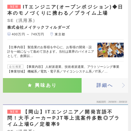
ITエンジニア(オープンポジション)◆日
NEW
本のモノづくりに携わる／プライム上場
SE（汎用系）
株式会社メイテックフィルダーズ
400万円 ～ 749万円
東京都
【仕事内容】 製造業のお客様を中心に、お客様の開発・設
計を一緒になって進めて頂きます。当社は業界のパイオニア
として、創業以…
【事業内容】 人材派遣業、技術者派遣業、アウトソーシング事業
会社概要
【事業領域】 機械系／電気・電子系／マイコンシステム系／IT系／…
興味あり
詳細へ
掲載期間
26/08/06～26/08/19
【岡山】ITエンジニア／開発言語不
NEW
問！大手メーカーPJT等上流案件多数◎プラ
イム上場G／定着率9