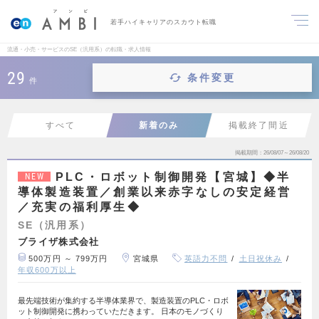
若手ハイキャリアのスカウト転職
流通・小売・サービスのSE（汎用系）の転職・求人情報
29
条件変更
件
すべて
新着のみ
掲載終了間近
掲載期間
26/08/07～26/08/20
PLC・ロボット制御開発【宮城】◆半
NEW
導体製造装置／創業以来赤字なしの安定経営
／充実の福利厚生◆
SE（汎用系）
ブライザ株式会社
500万円 ～ 799万円
宮城県
英語力不問
土日祝休み
年収600万以上
最先端技術が集約する半導体業界で、製造装置のPLC・ロボ
ット制御開発に携わっていただきます。 日本のモノづくり