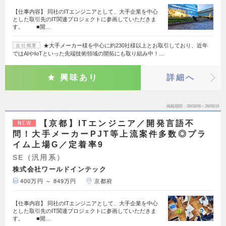
【仕事内容】 同社のITエンジニアとして、大手企業を中心
とした取引先のIT関連プロジェクトに参画していただきま
す。 ■開…
★大手メーカー様を中心に約230社様以上とお取引しており、近年
会社概要
ではAIやIoTといった先端技術領域の開拓にも取り組み中！…
興味あり
詳細へ
掲載期間
26/08/06～26/08/19
【京都】ITエンジニア／開発言語不
NEW
問！大手メーカーPJT等上流案件多数◎プラ
イム上場G／定着率9
SE（汎用系）
株式会社ワールドインテック
400万円 ～ 849万円
京都府
【仕事内容】 同社のITエンジニアとして、大手企業を中心
とした取引先のIT関連プロジェクトに参画していただきま
す。 ■開…