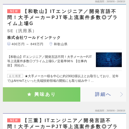
掲載期間
26/08/06～26/08/19
【和歌山】ITエンジニア／開発言語不
NEW
問！大手メーカーPJT等上流案件多数◎プラ
イム上場G
SE（汎用系）
株式会社ワールドインテック
400万円 ～ 849万円
和歌山県
【和歌山】ITエンジニア／開発言語不問！大手メーカーPJT
等上流案件多数◎プライム上場G／定着率98％ 【仕事内
容】 同社の…
★大手メーカー様を中心に約230社様以上とお取引しており、近年
会社概要
ではAIやIoTといった先端技術領域の開拓にも取り組み中！…
興味あり
詳細へ
掲載期間
26/08/06～26/08/19
【三重】ITエンジニア／開発言語不
NEW
問！大手メーカーPJT等上流案件多数◎プラ