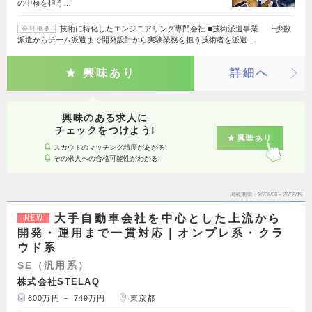
の中核を担う…
技術に特化したエンジニアリング専門会社 ■技術派遣事業 ┗少数
会社概要
派遣からチーム派遣まで開発設計から実験業務を担う技術者を派遣…
興味あり
詳細へ
興味のある求人に
チェックをつけよう!
興味あり
スカウトのマッチング精度があがる!
その求人への合格可能性がわかる!
掲載期間
26/08/06～26/08/19
大手自動車会社を中心とした上流から
NEW
開発・運用まで一貫対応｜オンプレ系・クラ
ウド系
SE（汎用系）
株式会社STELAQ
600万円 ～ 749万円
東京都