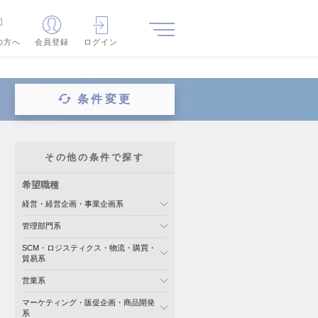
の方へ
会員登録
ログイン
条件変更
その他の条件で探す
希望職種
経営・経営企画・事業企画系
管理部門系
SCM・ロジスティクス・物流・購買・
貿易系
営業系
マーケティング・販促企画・商品開発
系