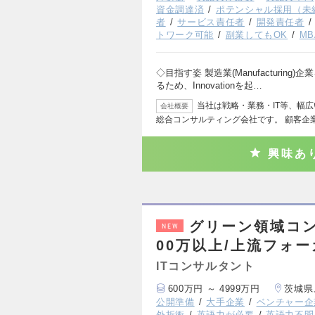
資金調達済
ポテンシャル採用（未
者
サービス責任者
開発責任者
トワーク可能
副業してもOK
M
◇目指す姿 製造業(Manufacturi
るため、Innovationを起…
当社は戦略・業務・IT等、幅
会社概要
総合コンサルティング会社です。 顧客企
興味あ
グリーン領域コンサ
NEW
00万以上/上流フォー
ITコンサルタント
600万円 ～ 4999万円
茨城県
公開準備
大手企業
ベンチャー企
外折衝
英語力が必要
英語力不問