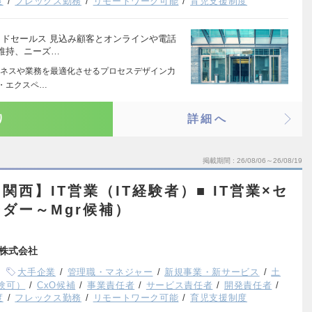
度
フレックス勤務
リモートワーク可能
育児支援制度
イドセールス 見込み顧客とオンラインや電話
維持、ニーズ…
ネスや業務を最適化させるプロセスデザイン力
ー・エクスペ…
り
詳細へ
掲載期間
26/08/06～26/08/19
関西】IT営業（IT経験者）■ IT営業×セ
ダー～Mgr候補）
株式会社
大手企業
管理職・マネジャー
新規事業・新サービス
土
験可）
CxO候補
事業責任者
サービス責任者
開発責任者
度
フレックス勤務
リモートワーク可能
育児支援制度