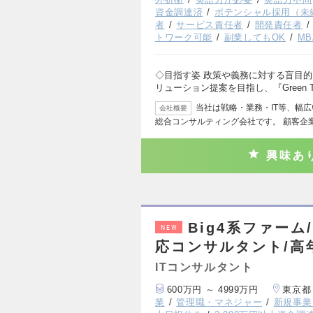
資金調達済
ポテンシャル採用（未
者
サービス責任者
開発責任者
トワーク可能
副業してもOK
M
◇目指す姿 政策や義務に対する盲目
リューション提案を目指し、『Green T
当社は戦略・業務・IT等、幅
会社概要
総合コンサルティング会社です。 顧客企
興味あ
Big4系ファー
NEW
応コンサルタント/高
ITコンサルタント
600万円 ～ 4999万円
東京都
業
管理職・マネジャー
新規事業