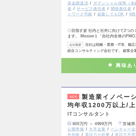
資金調達済
ポテンシャル採用（未
者
サービス責任者
開発責任者
トワーク可能
副業してもOK
M
◇目指す姿 社内と社外に向けて2つ
ます。 Mission１「自社内全体のPM
当社は戦略・業務・IT等、幅
会社概要
総合コンサルティング会社です。 顧客企
興味あ
製造業イノベーショ
NEW
均年収1200万以上/
ITコンサルタント
600万円 ～ 4999万円
茨城県
公開準備
大手企業
ベンチャー企
外折衝
英語力が必要
英語力不問