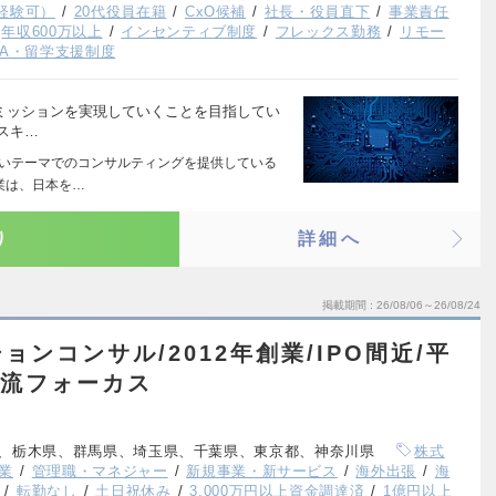
経験可）
20代役員在籍
CxO候補
社長・役員直下
事業責任
年収600万以上
インセンティブ制度
フレックス勤務
リモー
BA・留学支援制度
のミッションを実現していくことを目指してい
Oスキ…
広いテーマでのコンサルティングを提供している
業は、日本を…
り
詳細へ
掲載期間
26/08/06～26/08/24
ンコンサル/2012年創業/IPO間近/平
上流フォーカス
、栃木県、群馬県、埼玉県、千葉県、東京都、神奈川県
株式
業
管理職・マネジャー
新規事業・新サービス
海外出張
海
転勤なし
土日祝休み
3,000万円以上資金調達済
1億円以上