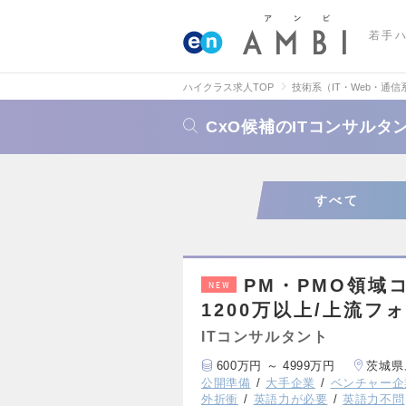
若手
ハイクラス求人TOP
技術系（IT・Web・通信
CxO候補のITコンサル
すべて
PM・PMO領域コ
NEW
1200万以上/上流フ
ITコンサルタント
600万円 ～ 4999万円
茨城県
公開準備
大手企業
ベンチャー企
外折衝
英語力が必要
英語力不問