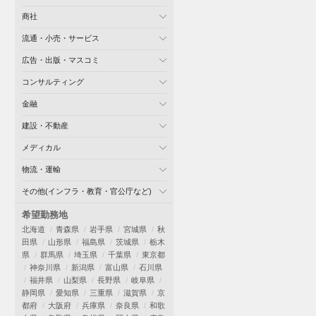
商社
流通・小売・サービス
広告・出版・マスコミ
コンサルティング
金融
建設・不動産
メディカル
物流・運輸
その他(インフラ・教育・官公庁など)
希望勤務地
北海道
青森県
岩手県
宮城県
秋
田県
山形県
福島県
茨城県
栃木
県
群馬県
埼玉県
千葉県
東京都
神奈川県
新潟県
富山県
石川県
福井県
山梨県
長野県
岐阜県
静岡県
愛知県
三重県
滋賀県
京
都府
大阪府
兵庫県
奈良県
和歌