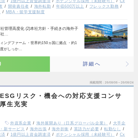
達済
1億円以上資金調達済
ポテンシャル採用（未経験可）
Cx
者
開発責任者
海外転勤
年収600万以上
フレックス勤務
K
MBA・留学支援制度
会社管理高度化 (2)本社方針・手続きの海外子
会社…
ングファーム ・世界約150ヵ国に拠点 ・約1
制度がしっか…
り
詳細へ
掲載期間
26/08/06～26/08/24
ム/ESGリスク・機会への対応支援コンサ
利厚生充実
外資系企業
海外展開あり（日系グローバル企業）
大手企
・新サービス
海外出張
海外折衝
英語力が必要
転勤なし
達済
1億円以上資金調達済
ポテンシャル採用（未経験可）
Cx