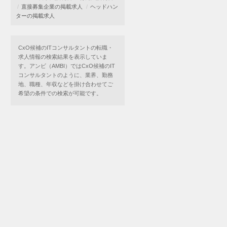
直接募集企業の掲載求人
ヘッドハン
ターの掲載求人
CxO候補のITコンサルタントの転職・
求人情報の検索結果を表示していま
す。アンビ（AMBI）ではCxO候補のIT
コンサルタントのように、業界、勤務
地、職種、年収などを掛け合わせてご
希望の条件での検索が可能です。