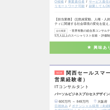
O候補
事業責任者
サービス責任
リモートワーク可能
副業してもO
【担当業務】 (1)気候変動、人権・
ティに関連する社会環境の変化を捉え
・世界有数の総合系コンサルティ
会社概要
5万人以上のスペシャリスト在籍 ・評価
興味あ
関西セールスマー
NEW
営業経験者）
ITコンサルタント
パーソルビジネスプロセスデザイン
600万円 ～ 849万円
大阪府
日祝休み
ポテンシャル採用（未経