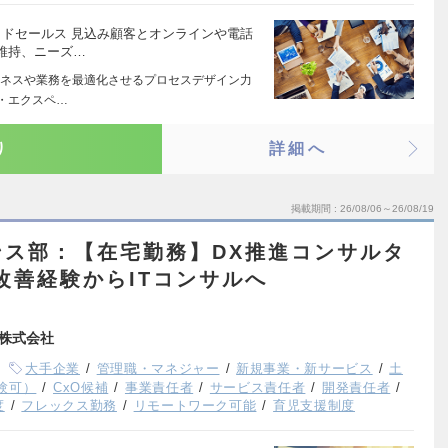
イドセールス 見込み顧客とオンラインや電話
維持、ニーズ…
ネスや業務を最適化させるプロセスデザイン力
ー・エクスペ…
り
詳細へ
掲載期間
26/08/06～26/08/19
ンス部：【在宅勤務】DX推進コンサルタ
改善経験からITコンサルへ
株式会社
大手企業
管理職・マネジャー
新規事業・新サービス
土
験可）
CxO候補
事業責任者
サービス責任者
開発責任者
度
フレックス勤務
リモートワーク可能
育児支援制度