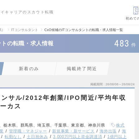
ハイキャリアのスカウト転職
初めて
系）
ITコンサルタント
CxO候補のITコンサルタントの転職・求人情報一覧
483
タントの転職・求人情報
件
新着のみ
掲載終了間近
掲載期間
26/08/06～26/08/24
ンサル/2012年創業/IPO間近/平均年収
ォーカス
、栃木県、群馬県、埼玉県、千葉県、東京都、神奈川県
株式
業
管理職・マネジャー
新規事業・新サービス
海外出張
海
転勤なし
土日祝休み
3,000万円以上資金調達済
1億円以上