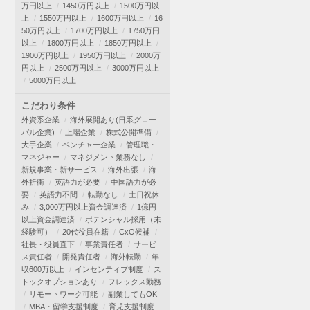
万円以上
1450万円以上
1500万円以
上
1550万円以上
1600万円以上
16
50万円以上
1700万円以上
1750万円
以上
1800万円以上
1850万円以上
1900万円以上
1950万円以上
2000万
円以上
2500万円以上
3000万円以上
5000万円以上
こだわり条件
外資系企業
海外展開あり(日系グロー
バル企業)
上場企業
株式公開準備
大手企業
ベンチャー企業
管理職・
マネジャー
マネジメント業務なし
新規事業・新サービス
海外出張
海
外折衝
英語力が必要
中国語力が必
要
英語力不問
転勤なし
土日祝休
み
3,000万円以上資金調達済
1億円
以上資金調達済
ポテンシャル採用（未
経験可）
20代役員在籍
CxO候補
社長・役員直下
事業責任者
サービ
ス責任者
開発責任者
海外転勤
年
収600万以上
インセンティブ制度
ス
トックオプションあり
フレックス勤務
リモートワーク可能
副業してもOK
MBA・留学支援制度
育児支援制度