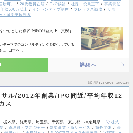
経験可）
20代役員在籍
CxO候補
社長・役員直下
事業責任
年収600万以上
インセンティブ制度
フレックス勤務
リモー
BA・留学支援制度
ng)企業を中心とした顧客企業の利益向上に貢献す
広いテーマでのコンサルティングを提供している
業は、日本を…
り
詳細へ
掲載期間
26/08/06～26/08/24
ル/2012年創業/IPO間近/平均年収12
カス
、栃木県、群馬県、埼玉県、千葉県、東京都、神奈川県
株式
業
管理職・マネジャー
新規事業・新サービス
海外出張
海
転勤なし
土日祝休み
3,000万円以上資金調達済
1億円以上