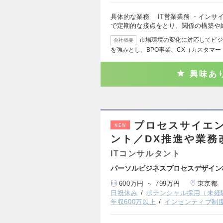
具体的な業務 IT営業業務 ・インサ
で定期的な接点をとり、関係の構築や
市場環境の変化に対応してビジ
会社概要
を強みとし、BPO事業、CX（カスタマ
興味あ
プロセスサイエ
NEW
ント／DX推進や業務
ITコンサルタント
パーソルビジネスプロセスデザイン
600万円 ～ 799万円
東京都
日祝休み
ポテンシャル採用（未経
年収600万以上
インセンティブ制