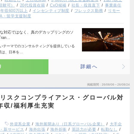
経験可）
20代役員在籍
CxO候補
社長・役員直下
事業責任
年収600万以上
インセンティブ制度
フレックス勤務
リモー
BA・留学支援制度
的な対応ではなく、真のデカップリングのソ
ran…
広いテーマでのコンサルティングを提供している
業は、日本を…
り
詳細へ
掲載期間
26/08/06～26/08/24
ム/リスクコンプライアンス・グローバル対
年収/福利厚生充実
外資系企業
海外展開あり（日系グローバル企業）
大手企
・新サービス
海外出張
海外折衝
英語力が必要
転勤なし