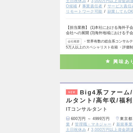
土日祝休み
3,000万円以上資金調
O候補
事業責任者
サービス責任
リモートワーク可能
副業してもO
【担当業務】 (1)本社における海外子
会社への展開 (3)海外地域における子
・世界有数の総合系コンサルティ
会社概要
5万人以上のスペシャリスト在籍 ・評価
興味あ
Big4系ファー
NEW
ルタント/高年収/福
ITコンサルタント
600万円 ～ 4999万円
東京都
業
管理職・マネジャー
新規事業
土日祝休み
3,000万円以上資金調