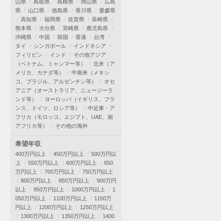
山県
鳥取県
島根県
岡山県
広島
県
山口県
徳島県
香川県
愛媛県
高知県
福岡県
佐賀県
長崎県
熊本県
大分県
宮崎県
鹿児島県
沖縄県
中国
韓国
香港
台湾
タイ
シンガポール
インドネシア
フィリピン
インド
その他アジア
（ベトナム、ミャンマー等）
北米（ア
メリカ、カナダ等）
中南米（メキシ
コ、ブラジル、アルゼンチン等）
オセ
アニア（オーストラリア、ニュージーラ
ンド等）
ヨーロッパ（イギリス、フラ
ンス、ドイツ、ロシア等）
中近東・ア
フリカ（モロッコ、エジプト、UAE、南
アフリカ等）
その他の海外
希望年収
400万円以上
450万円以上
500万円以
上
550万円以上
600万円以上
650
万円以上
700万円以上
750万円以上
800万円以上
850万円以上
900万円
以上
950万円以上
1000万円以上
1
050万円以上
1100万円以上
1150万
円以上
1200万円以上
1250万円以上
1300万円以上
1350万円以上
1400