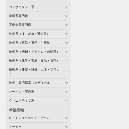
コンサルタント系
金融系専門職
不動産系専門職
技術系（IT・Web・通信系）
技術系（電気・電子・半導体）
技術系（機械・メカトロ・自動車）
技術系（化学・素材・食品・衣料）
技術系（建築・設備・土木・プラン
ト）
技術・専門職系（メディカル）
サービス・流通系
クリエイティブ系
希望業種
IT・インターネット・ゲーム
メーカー