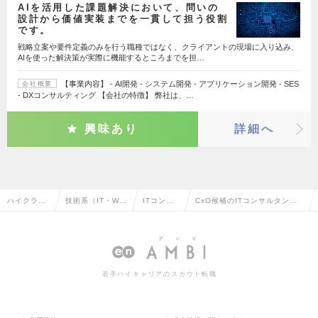
AIを活用した課題解決において、問いの
設計から価値実装までを一貫して担う役割
です。
戦略立案や要件定義のみを行う職種ではなく、クライアントの現場に入り込み、
AIを使った解決策が実際に機能するところまでを担…
【事業内容】 - AI開発 - システム開発 - アプリケーション開発 - SES
会社概要
- DXコンサルティング 【会社の特徴】 弊社は、…
興味あり
詳細へ
ハイクラス
技術系（IT・We
ITコンサ
CxO候補のITコンサルタント
求人TOP
b・通信系）
ルタント
の転職・求人情報一覧
若手ハイキャリアのスカウト転職