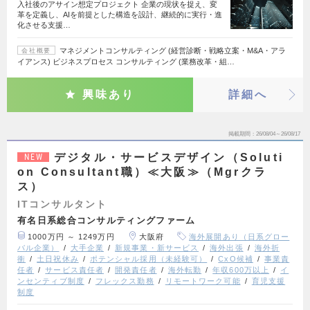
入社後のアサイン想定プロジェクト 企業の現状を捉え、変
革を定義し、AIを前提とした構造を設計、継続的に実行・進
化させる支援…
マネジメントコンサルティング (経営診断・戦略立案・M&A・アラ
会社概要
イアンス) ビジネスプロセス コンサルティング (業務改革・組…
興味あり
詳細へ
掲載期間
26/08/04～26/08/17
デジタル・サービスデザイン（Soluti
NEW
on Consultant職）≪大阪≫（Mgrクラ
ス）
ITコンサルタント
有名日系総合コンサルティングファーム
1000万円 ～ 1249万円
大阪府
海外展開あり（日系グロー
バル企業）
大手企業
新規事業・新サービス
海外出張
海外折
衝
土日祝休み
ポテンシャル採用（未経験可）
CxO候補
事業責
任者
サービス責任者
開発責任者
海外転勤
年収600万以上
イ
ンセンティブ制度
フレックス勤務
リモートワーク可能
育児支援
制度