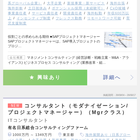
系グローバル企業）
大手企業
新規事業・新サービス
海外出張
海外折衝
土日祝休み
ポテンシャル採用（未経験可）
CxO候補
事業責任者
サービス責任者
開発責任者
海外転勤
年収600万以
上
インセンティブ制度
フレックス勤務
リモートワーク可能
育
児支援制度
役割ごとの求められる期待 ■SAPプロジェクトマネージャー
SAPプロジェクトマネージャーは、SAP導入プロジェクトの
プロジ…
マネジメントコンサルティング (経営診断・戦略立案・M&A・アラ
会社概要
イアンス) ビジネスプロセス コンサルティング (業務改革・組…
興味あり
詳細へ
掲載期間
26/08/04～26/08/17
コンサルタント（モダナイゼーション/
NEW
プロジェクトマネージャー）（Mgrクラス）
ITコンサルタント
有名日系総合コンサルティングファーム
1000万円 ～ 1349万円
東京都
海外展開あり（日系グロー
バル企業）
大手企業
新規事業・新サービス
海外出張
海外折