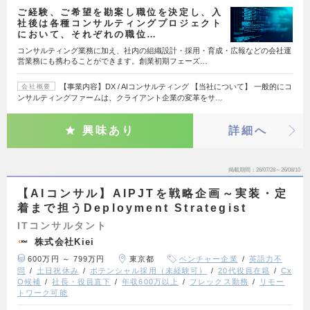
ご経験、ご希望を勘案し職位を決定し、入
社後は各種コンサルティングプロジェクト
において、それぞれの職位…
コンサルティング業務に加え、社内の組織設計・採用・育成・広報などの会社運
営業務にも携わることができます。創業初期フェーズ…
【事業内容】DX / AIコンサルティング 【当社について】 一般的にコ
会社概要
ンサルティングファームは、クライアント企業の変革をサ…
興味あり
詳細へ
掲載期間
26/07/28～26/08/10
【AIコンサル】AIPJTを戦略企画～実装・定
着まで担うDeployment Strategist
ITコンサルタント
株式会社Kiei
600万円 ～ 799万円
東京都
ベンチャー企業
英語力不
問
土日祝休み
ポテンシャル採用（未経験可）
20代役員在籍
Cx
O候補
社長・役員直下
年収600万以上
フレックス勤務
リモー
トワーク可能