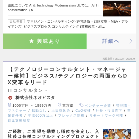
組織について AI & Technology Modernization BUでは、AI Tr
ansformation（A…
マネジメントコンサルティング (経営診断・戦略立案・M&A・アラ
会社概要
イアンス) ビジネスプロセス コンサルティング (業務改革・組…
興味あり
詳細へ
掲載期間
26/07/28～26/08/10
【テクノロジーコンサルタント・マネージャ
ー候補】ビジネス/テクノロジーの両面からD
X変革をリード
ITコンサルタント
株式会社ネオビスタ
1000万円 ～ 1599万円
東京都
ベンチャー企業
管理職・
マネジャー
転勤なし
土日祝休み
CxO候補
社長・役員直下
事
業責任者
年収600万以上
フレックス勤務
リモートワーク可能
育児支援制度
ご経験、ご希望を勘案し職位を決定し、入
社後は各種コンサルティングプロジェクト