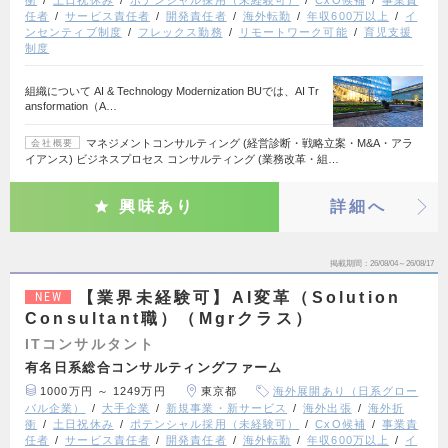
衝
土日祝休み
ポテンシャル採用（未経験可）
CxO候補
事業責
任者
サービス責任者
開発責任者
海外転勤
年収600万以上
イ
ンセンティブ制度
フレックス勤務
リモートワーク可能
育児支援
制度
組織について AI & Technology Modernization BUでは、AI Tr
ansformation（A…
マネジメントコンサルティング (経営診断・戦略立案・M&A・アラ
会社概要
イアンス) ビジネスプロセス コンサルティング (業務改革・組…
興味あり
詳細へ
掲載期間
26/08/04～26/08/17
【業界未経験可】AI変革（Solution
NEW
Consultant職）（Mgrクラス）
ITコンサルタント
有名日系総合コンサルティングファーム
1000万円 ～ 1249万円
東京都
海外展開あり（日系グロー
バル企業）
大手企業
新規事業・新サービス
海外出張
海外折
衝
土日祝休み
ポテンシャル採用（未経験可）
CxO候補
事業責
任者
サービス責任者
開発責任者
海外転勤
年収600万以上
イ