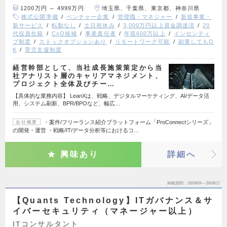
1200万円 ～ 4999万円
埼玉県、千葉県、東京都、神奈川県
株式公開準備
ベンチャー企業
管理職・マネジャー
新規事業・
新サービス
転勤なし
土日祝休み
3,000万円以上資金調達済
20
代役員在籍
CxO候補
事業責任者
年収600万以上
インセンティ
ブ制度
ストックオプションあり
リモートワーク可能
副業してもO
K
育児支援制度
経営幹部として、当社成長施策策定から当
社アナリスト層のキャリアマネジメント、
プロジェクト全体及びチー…
【具体的な業務内容】 LeanXは、戦略、デジタルマーケティング、AI/データ活
用、システム刷新、BPR/BPOなど、幅広…
・案件/フリーランス紹介プラットフォーム「ProConnectシリーズ」
会社概要
の開発・運営 ・戦略/IT/データ分析等におけるコ…
興味あり
詳細へ
掲載期間
26/08/04～26/08/17
【Quants Technology】ITガバナンス＆サ
イバーセキュリティ（マネージャー以上）
ITコンサルタント