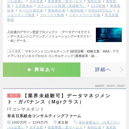
バル企業）
大手企業
新規事業・新サービス
海外出張
海外折
衝
土日祝休み
ポテンシャル採用（未経験可）
CxO候補
事業責
任者
サービス責任者
開発責任者
海外転勤
年収600万以上
イ
ンセンティブ制度
フレックス勤務
リモートワーク可能
育児支援
制度
入社後のアサイン想定プロジェクト 〈データアーキテクト
／データエンジニアリング／ソリューションアーキテクト〉
・AI／データ…
マネジメントコンサルティング (経営診断・戦略立案・M&A・アラ
会社概要
イアンス) ビジネスプロセス コンサルティング (業務改革・組…
興味あり
詳細へ
掲載期間
26/08/04～26/08/17
【業界未経験可】データマネジメン
NEW
ト・ガバナンス（Mgrクラス）
ITコンサルタント
有名日系総合コンサルティングファーム
1000万円 ～ 1249万円
東京都
海外展開あり（日系グロー
バル企業）
大手企業
新規事業・新サービス
海外出張
海外折