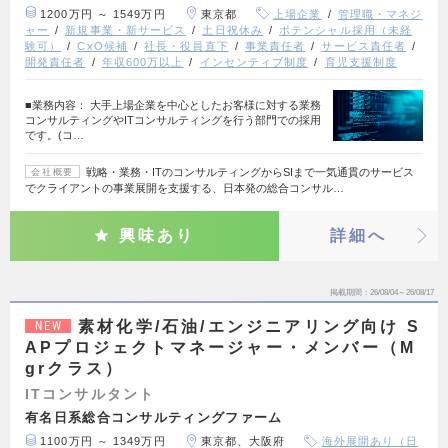
1200万円 ～ 1549万円
東京都
上場企業
管理職・マネジ
ャー
新規事業・新サービス
土日祝休み
ポテンシャル採用（未経
験可）
CxO候補
社長・役員直下
事業責任者
サービス責任者
開発責任者
年収600万以上
インセンティブ制度
育児支援制度
■業務内容： 大手上場企業を中心としたお客様に対する業務
コンサルティングやITコンサルティングを行う部門での採用
です。(コ…
戦略・業務・ITのコンサルティングからSIまで一気通貫のサービス
会社概要
でクライアントの事業展開を支援する、日本発の総合コンサル…
興味あり
詳細へ
掲載期間
26/08/04～26/08/17
素材化学/石油/エンジニアリング向け S
NEW
APプロジェクトマネージャー・メンバー（M
grクラス）
ITコンサルタント
有名日系総合コンサルティングファーム
1100万円 ～ 1349万円
東京都、大阪府
海外展開あり（日