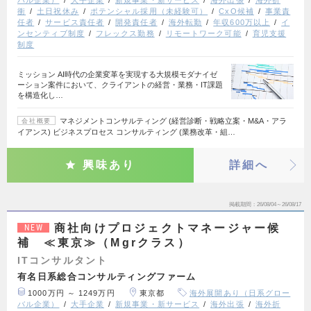
衝
土日祝休み
ポテンシャル採用（未経験可）
CxO候補
事業責
任者
サービス責任者
開発責任者
海外転勤
年収600万以上
イ
ンセンティブ制度
フレックス勤務
リモートワーク可能
育児支援
制度
ミッション AI時代の企業変革を実現する大規模モダナイゼ
ーション案件において、クライアントの経営・業務・IT課題
を構造化し…
マネジメントコンサルティング (経営診断・戦略立案・M&A・アラ
会社概要
イアンス) ビジネスプロセス コンサルティング (業務改革・組…
興味あり
詳細へ
掲載期間
26/08/04～26/08/17
商社向けプロジェクトマネージャー候
NEW
補 ≪東京≫（Mgrクラス）
ITコンサルタント
有名日系総合コンサルティングファーム
1000万円 ～ 1249万円
東京都
海外展開あり（日系グロー
バル企業）
大手企業
新規事業・新サービス
海外出張
海外折