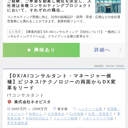
ご経験、ご希望を勘案し職位を決定し、入
社後は各種コンサルティングプロジェクト
において、それぞれの職位…
コンサルティング業務に加え、社内の組織設計・採用・育成・広報などの会社運
営業務にも携わることができます。創業初期フェーズ…
【事業内容】DX / AIコンサルティング 【当社について】 一般的にコ
会社概要
ンサルティングファームは、クライアント企業の変革をサ…
興味あり
詳細へ
掲載期間
26/07/28～26/08/10
【DX/AIコンサルタント・マネージャー候
補】ビジネス/テクノロジーの両面からDX変
革をリード
ITコンサルタント
株式会社ネオビスタ
1000万円 ～ 1599万円
東京都
ベンチャー企業
管理職・
マネジャー
転勤なし
土日祝休み
CxO候補
社長・役員直下
事
業責任者
年収600万以上
フレックス勤務
リモートワーク可能
育児支援制度