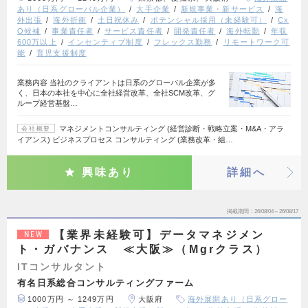
あり（日系グローバル企業）
大手企業
新規事業・新サービス
海
外出張
海外折衝
土日祝休み
ポテンシャル採用（未経験可）
Cx
O候補
事業責任者
サービス責任者
開発責任者
海外転勤
年収
600万以上
インセンティブ制度
フレックス勤務
リモートワーク可
能
育児支援制度
業務内容 当社のクライアントは日系のグローバル企業が多
く、日本の本社を中心に全社経営改革、全社SCM改革、グ
ループ経営基盤…
マネジメントコンサルティング (経営診断・戦略立案・M&A・アラ
会社概要
イアンス) ビジネスプロセス コンサルティング (業務改革・組…
興味あり
詳細へ
掲載期間
26/08/04～26/08/17
【業界未経験可】データマネジメン
NEW
ト・ガバナンス ≪大阪≫（Mgrクラス）
ITコンサルタント
有名日系総合コンサルティングファーム
1000万円 ～ 1249万円
大阪府
海外展開あり（日系グロー