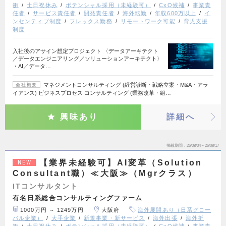
衝
土日祝休み
ポテンシャル採用（未経験可）
CxO候補
事業責
任者
サービス責任者
開発責任者
海外転勤
年収600万以上
イ
ンセンティブ制度
フレックス勤務
リモートワーク可能
育児支援
制度
入社後のアサイン想定プロジェクト 〈データアーキテクト
／データエンジニアリング／ソリューションアーキテクト〉
・AI／データ…
マネジメントコンサルティング (経営診断・戦略立案・M&A・アラ
会社概要
イアンス) ビジネスプロセス コンサルティング (業務改革・組…
興味あり
詳細へ
掲載期間
26/08/04～26/08/17
【業界未経験可】AI変革（Solution
NEW
Consultant職）≪大阪≫（Mgrクラス）
ITコンサルタント
有名日系総合コンサルティングファーム
1000万円 ～ 1249万円
大阪府
海外展開あり（日系グロー
バル企業）
大手企業
新規事業・新サービス
海外出張
海外折