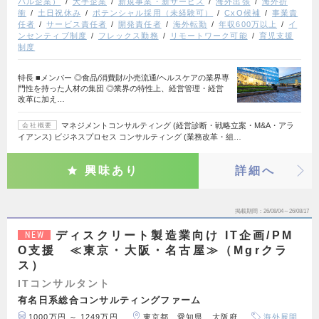
バル企業）
大手企業
新規事業・新サービス
海外出張
海外折
衝
土日祝休み
ポテンシャル採用（未経験可）
CxO候補
事業責
任者
サービス責任者
開発責任者
海外転勤
年収600万以上
イ
ンセンティブ制度
フレックス勤務
リモートワーク可能
育児支援
制度
特長 ■メンバー ◎食品/消費財/小売流通/ヘルスケアの業界専
門性を持った人材の集団 ◎業界の特性上、経営管理・経営
改革に加え…
マネジメントコンサルティング (経営診断・戦略立案・M&A・アラ
会社概要
イアンス) ビジネスプロセス コンサルティング (業務改革・組…
興味あり
詳細へ
掲載期間
26/08/04～26/08/17
ディスクリート製造業向け IT企画/PM
NEW
O支援 ≪東京・大阪・名古屋≫（Mgrクラ
ス）
ITコンサルタント
有名日系総合コンサルティングファーム
1000万円 ～ 1249万円
東京都、愛知県、大阪府
海外展開