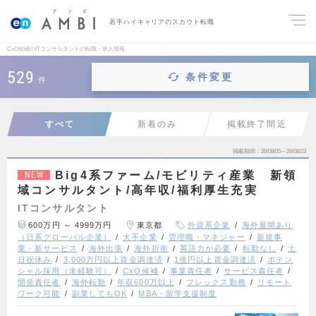
若手ハイキャリアのスカウト転職
CxO候補のITコンサルタントの転職・求人情報
529
条件変更
件
すべて
新着のみ
掲載終了間近
掲載期間
26/08/05～26/08/23
Big4系ファーム/モビリティ産業 新領
NEW
域コンサルタント/高年収/福利厚生充実
ITコンサルタント
600万円 ～ 4999万円
東京都
外資系企業
海外展開あり
（日系グローバル企業）
大手企業
管理職・マネジャー
新規事
業・新サービス
海外出張
海外折衝
英語力が必要
転勤なし
土
日祝休み
3,000万円以上資金調達済
1億円以上資金調達済
ポテン
シャル採用（未経験可）
CxO候補
事業責任者
サービス責任者
開発責任者
海外転勤
年収600万以上
フレックス勤務
リモート
ワーク可能
副業してもOK
MBA・留学支援制度