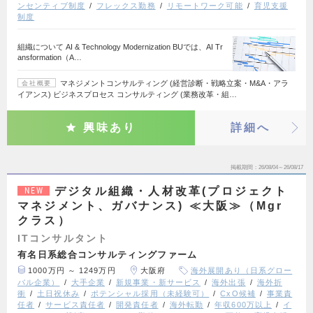
ンセンティブ制度
フレックス勤務
リモートワーク可能
育児支援
制度
組織について AI & Technology Modernization BUでは、AI Tr
ansformation（A…
マネジメントコンサルティング (経営診断・戦略立案・M&A・アラ
会社概要
イアンス) ビジネスプロセス コンサルティング (業務改革・組…
興味あり
詳細へ
掲載期間
26/08/04～26/08/17
デジタル組織・人材改革(プロジェクト
NEW
マネジメント、ガバナンス) ≪大阪≫（Mgr
クラス）
ITコンサルタント
有名日系総合コンサルティングファーム
1000万円 ～ 1249万円
大阪府
海外展開あり（日系グロー
バル企業）
大手企業
新規事業・新サービス
海外出張
海外折
衝
土日祝休み
ポテンシャル採用（未経験可）
CxO候補
事業責
任者
サービス責任者
開発責任者
海外転勤
年収600万以上
イ