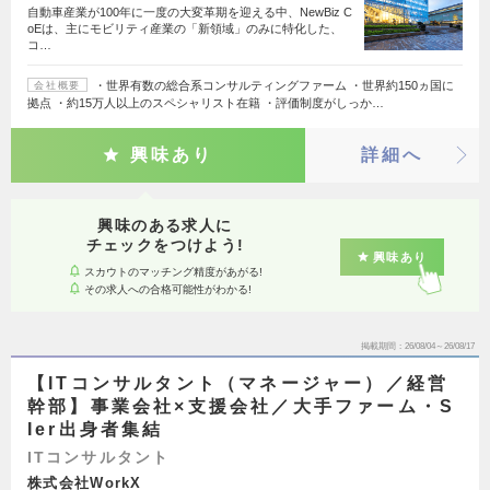
自動車産業が100年に一度の大変革期を迎える中、NewBiz C
oEは、主にモビリティ産業の「新領域」のみに特化した、
コ…
・世界有数の総合系コンサルティングファーム ・世界約150ヵ国に
会社概要
拠点 ・約15万人以上のスペシャリスト在籍 ・評価制度がしっか…
興味あり
詳細へ
興味のある求人に
チェックをつけよう!
興味あり
スカウトのマッチング精度があがる!
その求人への合格可能性がわかる!
掲載期間
26/08/04～26/08/17
【ITコンサルタント（マネージャー）／経営
幹部】事業会社×支援会社／大手ファーム・S
Ier出身者集結
ITコンサルタント
株式会社WorkX