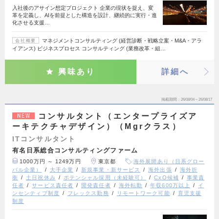
入社後のアサイン想定プロジェクト 企業の現状を捉え、変
革を定義し、AIを前提とした構造を設計、継続的に実行・進
化させる支援…
マネジメントコンサルティング (経営診断・戦略立案・M&A・アラ
会社概要
イアンス) ビジネスプロセス コンサルティング (業務改革・組…
興味あり
詳細へ
掲載期間
26/08/04～26/08/17
コンサルタント（エンタープライズア
NEW
ーキテクチャデザイン）（Mgrクラス）
ITコンサルタント
有名日系総合コンサルティングファーム
1000万円 ～ 1249万円
東京都
海外展開あり（日系グロー
バル企業）
大手企業
新規事業・新サービス
海外出張
海外折
衝
土日祝休み
ポテンシャル採用（未経験可）
CxO候補
事業責
任者
サービス責任者
開発責任者
海外転勤
年収600万以上
イ
ンセンティブ制度
フレックス勤務
リモートワーク可能
育児支援
制度