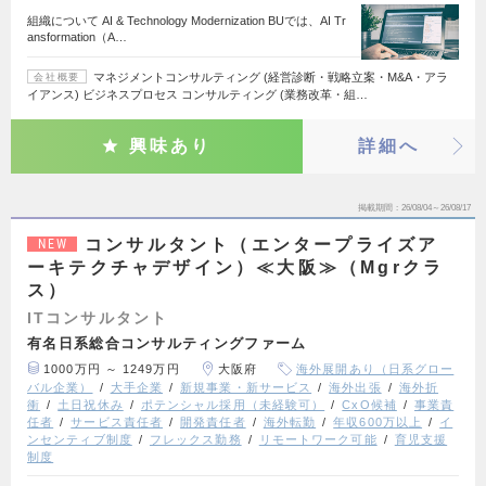
組織について AI & Technology Modernization BUでは、AI Tr
ansformation（A…
マネジメントコンサルティング (経営診断・戦略立案・M&A・アラ
会社概要
イアンス) ビジネスプロセス コンサルティング (業務改革・組…
興味あり
詳細へ
掲載期間
26/08/04～26/08/17
コンサルタント（エンタープライズア
NEW
ーキテクチャデザイン）≪大阪≫（Mgrクラ
ス）
ITコンサルタント
有名日系総合コンサルティングファーム
1000万円 ～ 1249万円
大阪府
海外展開あり（日系グロー
バル企業）
大手企業
新規事業・新サービス
海外出張
海外折
衝
土日祝休み
ポテンシャル採用（未経験可）
CxO候補
事業責
任者
サービス責任者
開発責任者
海外転勤
年収600万以上
イ
ンセンティブ制度
フレックス勤務
リモートワーク可能
育児支援
制度