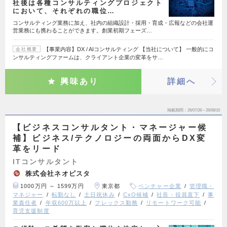
社後は各種コンサルティングプロジェクト
において、それぞれの職位…
コンサルティング業務に加え、社内の組織設計・採用・育成・広報などの会社運
営業務にも携わることができます。創業初期フェーズ…
【事業内容】DX / AIコンサルティング 【当社について】 一般的にコ
会社概要
ンサルティングファームは、クライアント企業の変革をサ…
興味あり
詳細へ
掲載期間
26/07/28～26/08/10
【ビジネスコンサルタント・マネージャー候
補】ビジネス/テクノロジーの両面からDX変
革をリード
ITコンサルタント
株式会社ネオビスタ
1000万円 ～ 1599万円
東京都
ベンチャー企業
管理職・
マネジャー
転勤なし
土日祝休み
CxO候補
社長・役員直下
事
業責任者
年収600万以上
フレックス勤務
リモートワーク可能
育児支援制度