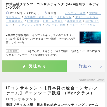
株式会社クオンツ・コンサルティング（M&A総研ホールディ
ングスG）
1200万円 ～ 2499万円
東京都
ベンチャー企業
管理職・
マネジャー
新規事業・新サービス
土日祝休み
ポテンシャル採用
（未経験可）
CxO候補
社長・役員直下
事業責任者
年収600万
以上
インセンティブ制度
フレックス勤務
リモートワーク可能
■具体的な業務内容 ・インフラセキュリティのアセスメント
および対応支援 サイバーセキュリティ戦略・ガバナンス評
価、サイバーセ…
IT・DXを中心に、上流から下流まで幅広い領域をカバーする総合コ
会社概要
ンサルティングサービスを提供しています。
興味あり
詳細へ
掲載期間
26/08/04～26/08/17
ITコンサルタント【日本発の総合コンサルフ
ァーム】※エンジニア歓迎 （Mgrクラス）
ITコンサルタント
東証プライム上場 日本発の総合コンサルティングファーム