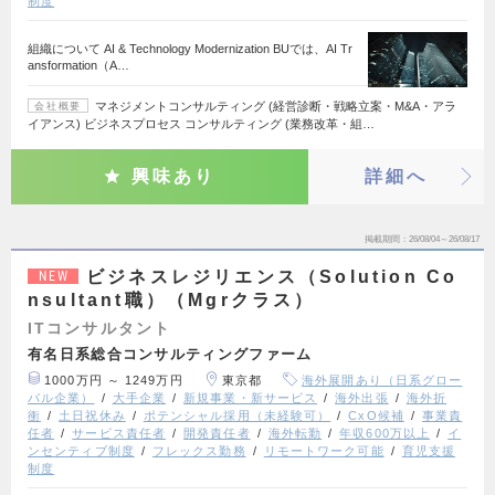
制度
組織について AI & Technology Modernization BUでは、AI Tr
ansformation（A…
マネジメントコンサルティング (経営診断・戦略立案・M&A・アラ
会社概要
イアンス) ビジネスプロセス コンサルティング (業務改革・組…
興味あり
詳細へ
掲載期間
26/08/04～26/08/17
ビジネスレジリエンス（Solution Co
NEW
nsultant職）（Mgrクラス）
ITコンサルタント
有名日系総合コンサルティングファーム
1000万円 ～ 1249万円
東京都
海外展開あり（日系グロー
バル企業）
大手企業
新規事業・新サービス
海外出張
海外折
衝
土日祝休み
ポテンシャル採用（未経験可）
CxO候補
事業責
任者
サービス責任者
開発責任者
海外転勤
年収600万以上
イ
ンセンティブ制度
フレックス勤務
リモートワーク可能
育児支援
制度