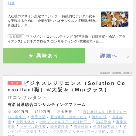
制度
入社後のアサイン想定プロジェクト 持続的なデジタル変革
を実現するために、企業が持つべきデジタル／IT組織機能の
再設計と、そ…
マネジメントコンサルティング (経営診断・戦略立案・M&A・アラ
会社概要
イアンス) ビジネスプロセス コンサルティング (業務改革・組…
興味あり
詳細へ
掲載期間
26/08/04～26/08/17
ビジネスレジリエンス（Solution Co
NEW
nsultant職）≪大阪≫（Mgrクラス）
ITコンサルタント
有名日系総合コンサルティングファーム
1000万円 ～ 1249万円
大阪府
海外展開あり（日系グロー
バル企業）
大手企業
新規事業・新サービス
海外出張
海外折
衝
土日祝休み
ポテンシャル採用（未経験可）
CxO候補
事業責
任者
サービス責任者
開発責任者
海外転勤
年収600万以上
イ
ンセンティブ制度
フレックス勤務
リモートワーク可能
育児支援