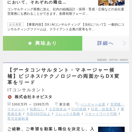
において、それぞれの職位…
コンサルティング業務に加え、社内の組織設計・採用・育成・広報などの会社運
営業務にも携わることができます。創業初期フェーズ…
【事業内容】DX / AIコンサルティング 【当社について】 一般的にコ
会社概要
ンサルティングファームは、クライアント企業の変革をサ…
興味あり
詳細へ
掲載期間
26/07/28～26/08/10
【データコンサルタント・マネージャー候
補】ビジネス/テクノロジーの両面からDX変
革をリード
ITコンサルタント
株式会社ネオビスタ
1000万円 ～ 1599万円
東京都
ベンチャー企業
管理職・
マネジャー
転勤なし
土日祝休み
CxO候補
社長・役員直下
事
業責任者
年収600万以上
フレックス勤務
リモートワーク可能
育児支援制度
ご経験、ご希望を勘案し職位を決定し、入