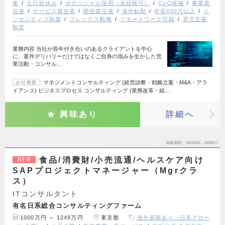
衝
土日祝休み
ポテンシャル採用（未経験可）
CxO候補
事業責
任者
サービス責任者
開発責任者
海外転勤
年収600万以上
イ
ンセンティブ制度
フレックス勤務
リモートワーク可能
育児支援
制度
業務内容 当社が長年付き合いのあるクライアントを中心
に、案件デリバリーだけではなくご自身の強みを生かした営
業活動・コンサル…
マネジメントコンサルティング (経営診断・戦略立案・M&A・アラ
会社概要
イアンス) ビジネスプロセス コンサルティング (業務改革・組…
興味あり
詳細へ
掲載期間
26/08/04～26/08/17
食品/消費財/小売流通/ヘルスケア向け
NEW
SAPプロジェクトマネージャー（Mgrクラ
ス）
ITコンサルタント
有名日系総合コンサルティングファーム
1000万円 ～ 1249万円
東京都
海外展開あり（日系グロー