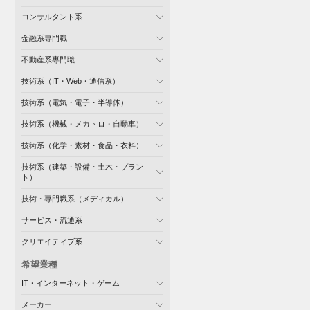
コンサルタント系
金融系専門職
不動産系専門職
技術系（IT・Web・通信系）
技術系（電気・電子・半導体）
技術系（機械・メカトロ・自動車）
技術系（化学・素材・食品・衣料）
技術系（建築・設備・土木・プラン
ト）
技術・専門職系（メディカル）
サービス・流通系
クリエイティブ系
希望業種
IT・インターネット・ゲーム
メーカー