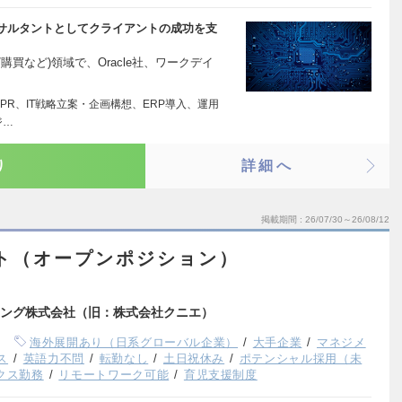
サルタントとしてクライアントの成功を支
/購買など)領域で、Oracle社、ワークデイ
BPR、IT戦略立案・企画構想、ERP導入、運用
ジ…
り
詳細へ
掲載期間
26/07/30～26/08/12
ント（オープンポジション）
ング株式会社（旧：株式会社クニエ）
海外展開あり（日系グローバル企業）
大手企業
マネジメ
ス
英語力不問
転勤なし
土日祝休み
ポテンシャル採用（未
クス勤務
リモートワーク可能
育児支援制度