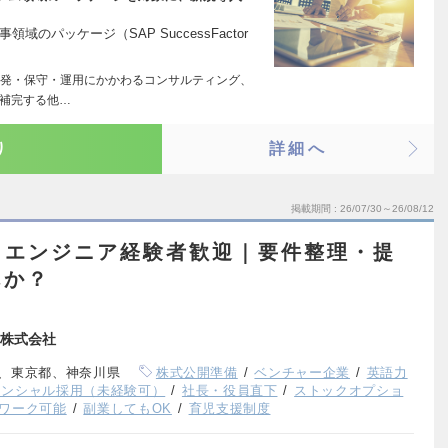
のパッケージ（SAP SuccessFactor
発・保守・運用にかかわるコンサルティング、
を補完する他…
り
詳細へ
掲載期間
26/07/30～26/08/12
】エンジニア経験者歓迎｜要件整理・提
んか？
ing株式会社
、東京都、神奈川県
株式公開準備
ベンチャー企業
英語力
テンシャル採用（未経験可）
社長・役員直下
ストックオプショ
ワーク可能
副業してもOK
育児支援制度