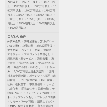
万円以上
1450万円以上
1500万円以
上
1550万円以上
1600万円以上
16
50万円以上
1700万円以上
1750万円
以上
1800万円以上
1850万円以上
1900万円以上
1950万円以上
2000万
円以上
2500万円以上
3000万円以上
5000万円以上
こだわり条件
外資系企業
海外展開あり(日系グロー
バル企業)
上場企業
株式公開準備
大手企業
ベンチャー企業
管理職・
マネジャー
マネジメント業務なし
新規事業・新サービス
海外出張
海
外折衝
英語力が必要
中国語力が必
要
英語力不問
転勤なし
土日祝休
み
3,000万円以上資金調達済
1億円
以上資金調達済
ポテンシャル採用（未
経験可）
20代役員在籍
CxO候補
社長・役員直下
事業責任者
サービ
ス責任者
開発責任者
海外転勤
年
収600万以上
インセンティブ制度
ス
トックオプションあり
フレックス勤務
リモートワーク可能
副業してもOK
MBA・留学支援制度
育児支援制度