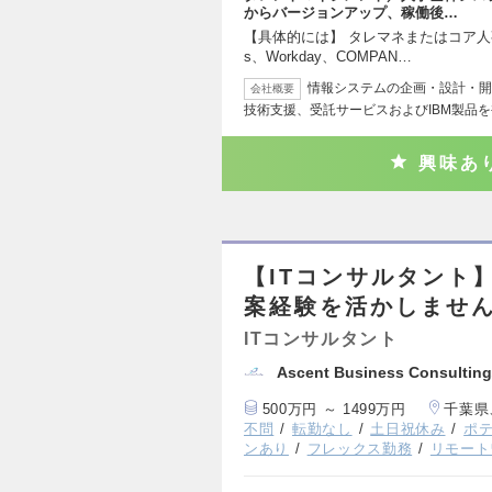
からバージョンアップ、稼働後…
【具体的には】 タレマネまたはコア人事領域
s、Workday、COMPAN…
情報システムの企画・設計・開
会社概要
技術支援、受託サービスおよびIBM製品
興味あ
【ITコンサルタント
案経験を活かしませ
ITコンサルタント
Ascent Business Consult
500万円 ～ 1499万円
千葉県
不問
転勤なし
土日祝休み
ポ
ンあり
フレックス勤務
リモート