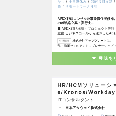
なし
土日祝休み
20代役員在籍
務
リモートワーク可能
AI/DX戦略コンサル兼事業責任者候補
のAI戦略立案・実行支…
⬛ AI/DX戦略構想・プロジェクト設
立案 ビジネスゴールから逆算したAI
株式会社アップグレードは、「
会社概要
部・柳川ゼミのアントレプレナーシップ
興味あ
HR/HCMソリューシ
e/Kronos/Workday
ITコンサルタント
日本アタウェイ株式会社