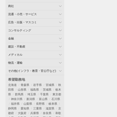
商社
流通・小売・サービス
広告・出版・マスコミ
コンサルティング
金融
建設・不動産
メディカル
物流・運輸
その他(インフラ・教育・官公庁など)
希望勤務地
北海道
青森県
岩手県
宮城県
秋
田県
山形県
福島県
茨城県
栃木
県
群馬県
埼玉県
千葉県
東京都
神奈川県
新潟県
富山県
石川県
福井県
山梨県
長野県
岐阜県
静岡県
愛知県
三重県
滋賀県
京
都府
大阪府
兵庫県
奈良県
和歌