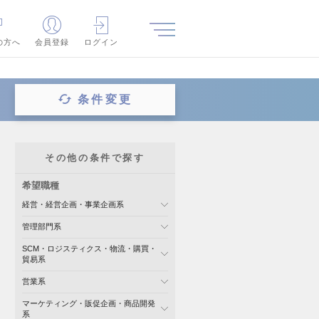
の方へ
会員登録
ログイン
条件変更
その他の条件で探す
希望職種
経営・経営企画・事業企画系
管理部門系
SCM・ロジスティクス・物流・購買・
貿易系
営業系
マーケティング・販促企画・商品開発
系