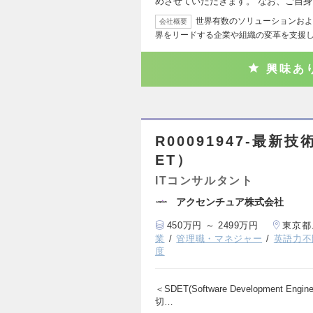
めさせていただきます。 なお、ご自
世界有数のソリューションおよ
会社概要
界をリードする企業や組織の変革を支援し
興味あ
R00091947-最
ET）
ITコンサルタント
アクセンチュア株式会社
450万円 ～ 2499万円
東京都
業
管理職・マネジャー
英語力不
度
＜SDET(Software Development E
切…