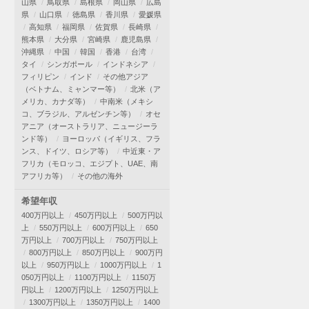
山県
鳥取県
島根県
岡山県
広島
県
山口県
徳島県
香川県
愛媛県
高知県
福岡県
佐賀県
長崎県
熊本県
大分県
宮崎県
鹿児島県
沖縄県
中国
韓国
香港
台湾
タイ
シンガポール
インドネシア
フィリピン
インド
その他アジア
（ベトナム、ミャンマー等）
北米（ア
メリカ、カナダ等）
中南米（メキシ
コ、ブラジル、アルゼンチン等）
オセ
アニア（オーストラリア、ニュージーラ
ンド等）
ヨーロッパ（イギリス、フラ
ンス、ドイツ、ロシア等）
中近東・ア
フリカ（モロッコ、エジプト、UAE、南
アフリカ等）
その他の海外
希望年収
400万円以上
450万円以上
500万円以
上
550万円以上
600万円以上
650
万円以上
700万円以上
750万円以上
800万円以上
850万円以上
900万円
以上
950万円以上
1000万円以上
1
050万円以上
1100万円以上
1150万
円以上
1200万円以上
1250万円以上
1300万円以上
1350万円以上
1400