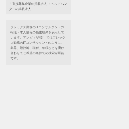
直接募集企業の掲載求人
ヘッドハン
ターの掲載求人
フレックス勤務のITコンサルタントの
転職・求人情報の検索結果を表示して
います。アンビ（AMBI）ではフレック
ス勤務のITコンサルタントのように、
業界、勤務地、職種、年収などを掛け
合わせてご希望の条件での検索が可能
です。