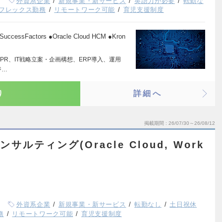
外資系企業
新規事業・新サービス
英語力が必要
転勤な
フレックス勤務
リモートワーク可能
育児支援制度
Factors ●Oracle Cloud HCM ●Kron
BPR、IT戦略立案・企画構想、ERP導入、運用
ジ…
り
詳細へ
掲載期間
26/07/30～26/08/12
サルティング(Oracle Cloud, Work
外資系企業
新規事業・新サービス
転勤なし
土日祝休
務
リモートワーク可能
育児支援制度