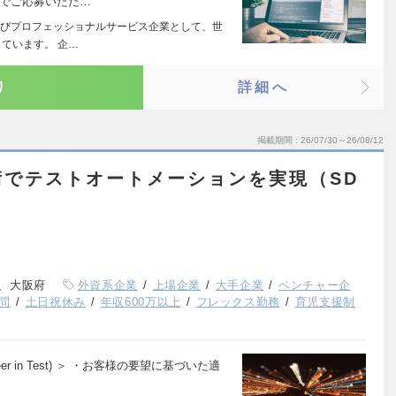
身でご応募いただ…
びプロフェッショナルサービス企業として、世
ています。 企…
り
詳細へ
掲載期間
26/07/30～26/08/12
新技術でテストオートメーションを実現（SD
、大阪府
外資系企業
上場企業
大手企業
ベンチャー企
問
土日祝休み
年収600万以上
フレックス勤務
育児支援制
ngineer in Test) ＞ ・お客様の要望に基づいた適