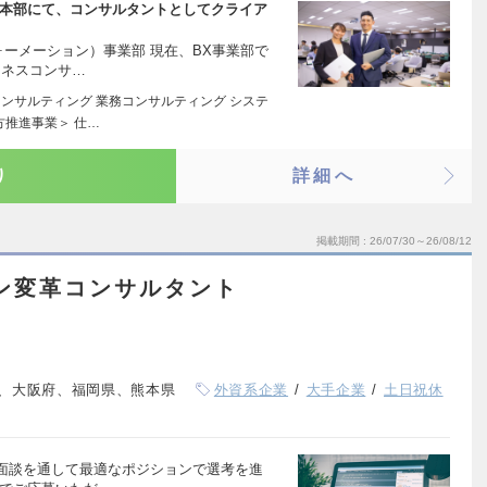
tion）事業本部にて、コンサルタントとしてクライア
ォーメーション）事業部 現在、BX事業部で
ジネスコンサ…
コンサルティング 業務コンサルティング システ
方推進事業＞ 仕…
り
詳細へ
掲載期間
26/07/30～26/08/12
ン変革コンサルタント
、大阪府、福岡県、熊本県
外資系企業
大手企業
土日祝休
面談を通して最適なポジションで選考を進