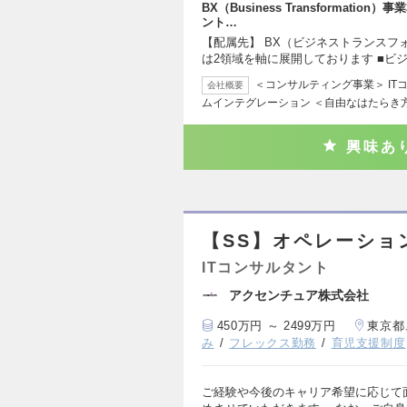
BX（Business Transforma
ント…
【配属先】 BX（ビジネストランスフ
は2領域を軸に展開しております ■ビ
＜コンサルティング事業＞ IT
会社概要
ムインテグレーション ＜自由なはたらき
興味あ
【SS】オペレーショ
ITコンサルタント
アクセンチュア株式会社
450万円 ～ 2499万円
東京都
み
フレックス勤務
育児支援制度
ご経験や今後のキャリア希望に応じて