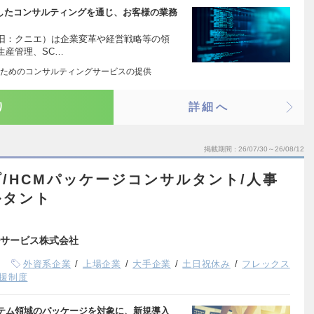
かしたコンサルティングを通じ、お客様の業務
旧：クニエ）は企業変革や経営戦略等の領
生産管理、SC…
ためのコンサルティングサービスの提供
り
詳細へ
掲載期間
26/07/30～26/08/12
プ/HCMパッケージコンサルタント/人事
ルタント
サービス株式会社
外資系企業
上場企業
大手企業
土日祝休み
フレックス
援制度
テム領域のパッケージを対象に、新規導入