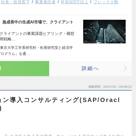
社長・役員直下
事業責任者
年収600万以上
フレックス勤
。 急成長中の生成AI市場で、クライアント
計 クライアントの事業課題ヒアリング・構想
活用戦略…
東京大学工学系研究科・松尾研究室と経済学
プログラム」を通…
り
詳細へ
掲載期間
26/07/30～26/08/12
ョン導入コンサルティング(SAP/Oracl
)