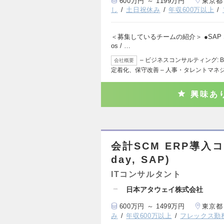
600万円 ～ 1199万円
東京都
し
土日祝休み
年収600万以上
＜募集しているチームの紹介＞ ●SAP Success
os / …
– ビジネスコンサルティング: 
会社概要
定着化、保守改善 – 人事・タレントマネ
興味あ
会計SCM ERP導入コン
day, SAP)
ITコンサルタント
日本アタウェイ株式会社
600万円 ～ 1499万円
東京都
み
年収600万以上
フレックス勤