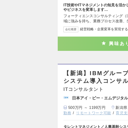
IT技術やITマネジメントの知見を活
やビジネスを変革します…
フォーティエンスコンサルティング（
域に強みを持ち、業務プロセス改善、
経営戦略・企業変革を実現する
会社概要
興味あ
【新潟】IBMグルー
システム導入コンサ
ITコンサルタント
日本アイ・ビー・エムデジタル
500万円 ～ 1199万円
新潟県
勤務
リモートワーク可能
育児支
タレントマネジメント／人事基幹シス