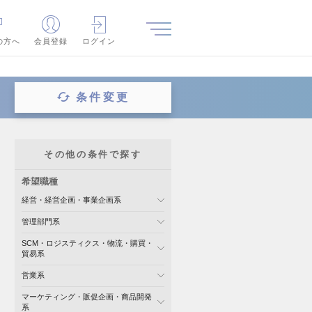
の方へ
会員登録
ログイン
条件変更
その他の条件で探す
希望職種
経営・経営企画・事業企画系
管理部門系
SCM・ロジスティクス・物流・購買・
貿易系
営業系
マーケティング・販促企画・商品開発
系