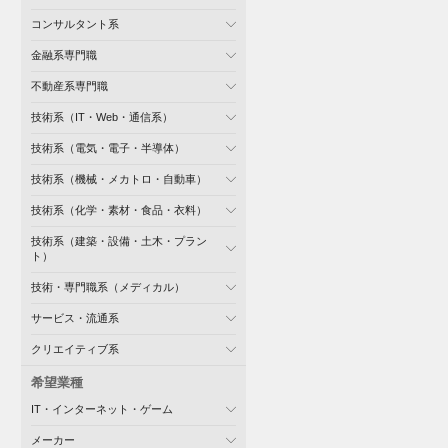
コンサルタント系
金融系専門職
不動産系専門職
技術系（IT・Web・通信系）
技術系（電気・電子・半導体）
技術系（機械・メカトロ・自動車）
技術系（化学・素材・食品・衣料）
技術系（建築・設備・土木・プラン
ト）
技術・専門職系（メディカル）
サービス・流通系
クリエイティブ系
希望業種
IT・インターネット・ゲーム
メーカー