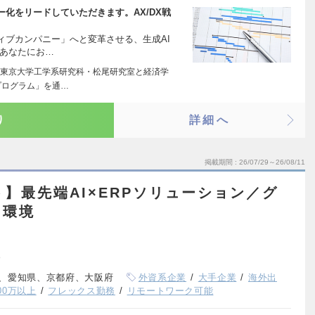
ー化をリードしていただきます。AX/DX戦
ィブカンパニー」へと変革させる、生成AI
 あなたにお…
東京大学工学系研究科・松尾研究室と経済学
プログラム」を通…
り
詳細へ
掲載期間
26/07/29～26/08/11
ト】最先端AI×ERPソリューション／グ
る環境
、愛知県、京都府、大阪府
外資系企業
大手企業
海外出
00万以上
フレックス勤務
リモートワーク可能