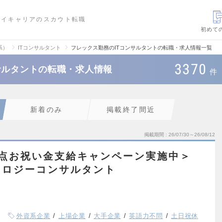
ハイキャリアのスカウト転職
初めて
系）
ITコンサルタント
フレックス勤務のITコンサルタントの転職・求人情報一覧
3370
サルタントの転職・求人情報
件
新着のみ
掲載終了間近
掲載期間
26/07/30～26/08/12
内拠点お祝い金支給キャンペーン実施中＞
ノロジーコンサルタント
外資系企業
上場企業
大手企業
英語力不問
土日祝休