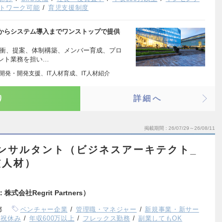
トワーク可能
育児支援制度
からシステム導入までワンストップで提供
折衝、提案、体制構築、メンバー育成、プロ
ント業務を担い…
開発・開発支援、IT人材育成、IT人材紹介
り
詳細へ
掲載期間
26/07/29～26/08/11
Iコンサルタント（ビジネスアーキテクト_
核人材）
：株式会社Regrit Partners）
都
ベンチャー企業
管理職・マネジャー
新規事業・新サー
日祝休み
年収600万以上
フレックス勤務
副業してもOK