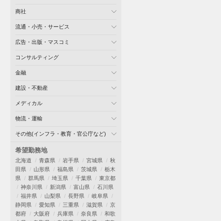
商社
流通・小売・サービス
広告・出版・マスコミ
コンサルティング
金融
建設・不動産
メディカル
物流・運輸
その他(インフラ・教育・官公庁など)
希望勤務地
北海道
青森県
岩手県
宮城県
秋
田県
山形県
福島県
茨城県
栃木
県
群馬県
埼玉県
千葉県
東京都
神奈川県
新潟県
富山県
石川県
福井県
山梨県
長野県
岐阜県
静岡県
愛知県
三重県
滋賀県
京
都府
大阪府
兵庫県
奈良県
和歌