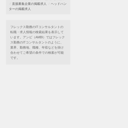
直接募集企業の掲載求人
ヘッドハン
ターの掲載求人
フレックス勤務のITコンサルタントの
転職・求人情報の検索結果を表示して
います。アンビ（AMBI）ではフレック
ス勤務のITコンサルタントのように、
業界、勤務地、職種、年収などを掛け
合わせてご希望の条件での検索が可能
です。