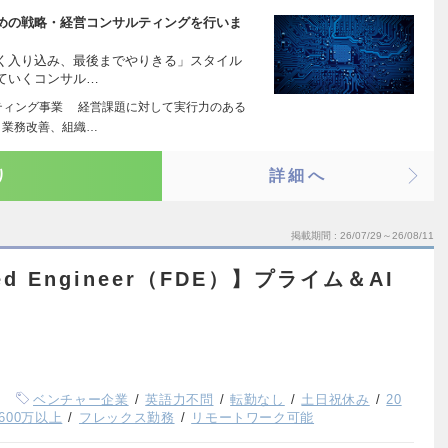
めの戦略・経営コンサルティングを行いま
く入り込み、最後までやりきる」スタイル
ていくコンサル…
ティング事業 経営課題に対して実行力のある
、業務改善、組織…
り
詳細へ
掲載期間
26/07/29～26/08/11
yed Engineer（FDE）】プライム＆AI
ベンチャー企業
英語力不問
転勤なし
土日祝休み
20
600万以上
フレックス勤務
リモートワーク可能