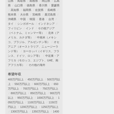
山県
鳥取県
島根県
岡山県
広島
県
山口県
徳島県
香川県
愛媛県
高知県
福岡県
佐賀県
長崎県
熊本県
大分県
宮崎県
鹿児島県
沖縄県
中国
韓国
香港
台湾
タイ
シンガポール
インドネシア
フィリピン
インド
その他アジア
（ベトナム、ミャンマー等）
北米（ア
メリカ、カナダ等）
中南米（メキシ
コ、ブラジル、アルゼンチン等）
オセ
アニア（オーストラリア、ニュージーラ
ンド等）
ヨーロッパ（イギリス、フラ
ンス、ドイツ、ロシア等）
中近東・ア
フリカ（モロッコ、エジプト、UAE、南
アフリカ等）
その他の海外
希望年収
400万円以上
450万円以上
500万円以
上
550万円以上
600万円以上
650
万円以上
700万円以上
750万円以上
800万円以上
850万円以上
900万円
以上
950万円以上
1000万円以上
1
050万円以上
1100万円以上
1150万
円以上
1200万円以上
1250万円以上
1300万円以上
1350万円以上
1400