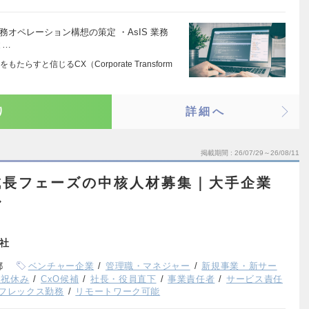
務オペレーション構想の策定 ・AsIS 業務
と…
すと信じるCX（Corporate Transform
り
詳細へ
掲載期間
26/07/29～26/08/11
成長フェーズの中核人材募集｜大手企業
ル
会社
都
ベンチャー企業
管理職・マネジャー
新規事業・新サー
日祝休み
CxO候補
社長・役員直下
事業責任者
サービス責任
フレックス勤務
リモートワーク可能