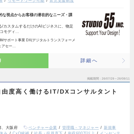
務
リモートワーク可能
育児支援制度
的な視点からお客様の潜在的なニーズ・課
る/カスタムするだけのAIビジネスに、物足
がコモディ…
IMサポート事業 DX(デジタルトランスフォーメ
ェアセー…
り
詳細へ
掲載期間
26/07/29～26/08/11
自由度高く働けるIT/DXコンサルタント
都、大阪府
ベンチャー企業
管理職・マネジャー
新規事
休み
CxO候補
社長・役員直下
年収600万以上
インセンテ