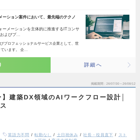
メーション案件において、最先端のテクノ
ォーメーションを主体的に推進するITコンサ
）およびプ…
びプロフェッショナルサービス企業として、世
ています。 企…
り
詳細へ
掲載期間
26/07/30～26/08/12
ー】建築DX領域のAIワークフロー設計│
クス
英語力不問
転勤なし
土日祝休み
社長・役員直下
スト