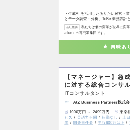
・生成AI を活用したありたい経営・業
とデータ調査・分析、ToBe 業務設計
私たちは個の変革が世界に変革をもたら
会社概要
ation）の専門家集団です。…
興味あ
【マネージャー】急
に対する総合コンサ
ITコンサルタント
AtZ Business Partners株式
1000万円 ～ 2499万円
東京
ビス
英語力不問
転勤なし
土
者
開発責任者
年収600万以上