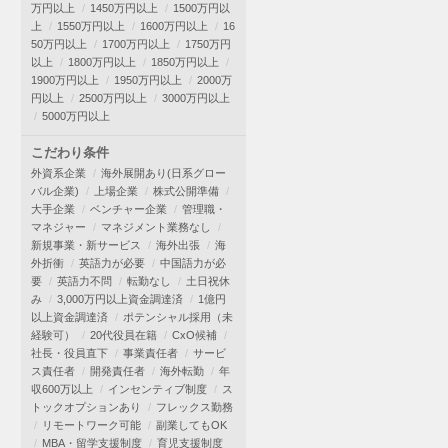
万円以上
1450万円以上
1500万円以
上
1550万円以上
1600万円以上
16
50万円以上
1700万円以上
1750万円
以上
1800万円以上
1850万円以上
1900万円以上
1950万円以上
2000万
円以上
2500万円以上
3000万円以上
5000万円以上
こだわり条件
外資系企業
海外展開あり(日系グロー
バル企業)
上場企業
株式公開準備
大手企業
ベンチャー企業
管理職・
マネジャー
マネジメント業務なし
新規事業・新サービス
海外出張
海
外折衝
英語力が必要
中国語力が必
要
英語力不問
転勤なし
土日祝休
み
3,000万円以上資金調達済
1億円
以上資金調達済
ポテンシャル採用（未
経験可）
20代役員在籍
CxO候補
社長・役員直下
事業責任者
サービ
ス責任者
開発責任者
海外転勤
年
収600万以上
インセンティブ制度
ス
トックオプションあり
フレックス勤務
リモートワーク可能
副業してもOK
MBA・留学支援制度
育児支援制度