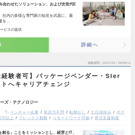
組み合わせたソリューション、および次世代E
、社内の多様な専門家の知見を武器に、最
支援を…
ービスの提供
り
詳細へ
掲載期間
26/07/29～26/08/11
未経験者可】パッケージベンダー・SIer
ントへキャリアチェンジ
ーズ・テクノロジー
ベンチャー企業
英語力不問
転勤なし
土日祝休み
ポテ
00万以上
フレックス勤務
リモートワーク可能
育児支援制度
を創る」ことをミッションとし、経営とIT、