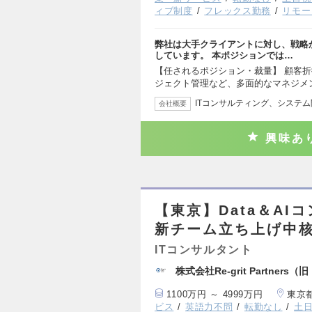
ィブ制度
フレックス勤務
リモー
弊社は大手クライアントに対し、戦略
しています。 本ポジションでは…
【任されるポジション・裁量】 顧客
ジェクト管理など、多面的なマネジメ
ITコンサルティング、システム
会社概要
興味あ
【東京】Data＆A
新チーム立ち上げ中
ITコンサルタント
株式会社Re-grit Partners（旧
1100万円 ～ 4999万円
東京
ビス
英語力不問
転勤なし
土