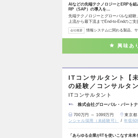
AIなどの先端テクノロジーとERPを
RP（SAP）の導入を…
先端テクノロジーとグローバルな経験
上流から最下流までEnd-to-Endのご
情報システムに関わる製品、サ
会社概要
興味あ
ITコンサルタント【
の経験／コンサルタ
ITコンサルタント
株式会社グローバル・パートナ
700万円 ～ 1099万円
東京都
ンシャル採用（未経験可）
年収6
「あらゆる企業がITを使いこなす未来