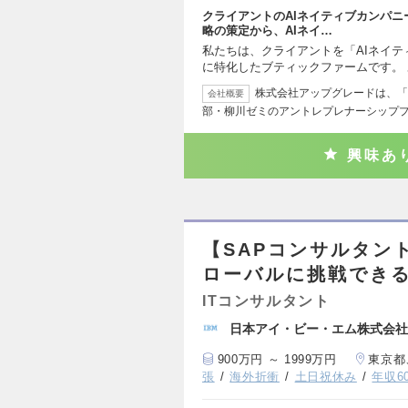
クライアントのAIネイティブカンパニ
略の策定から、AIネイ…
私たちは、クライアントを「AIネイテ
に特化したブティックファームです。
株式会社アップグレードは、「
会社概要
部・柳川ゼミのアントレプレナーシップ
興味あ
【SAPコンサルタン
ローバルに挑戦でき
ITコンサルタント
日本アイ・ビー・エム株式会社
900万円 ～ 1999万円
東京都
張
海外折衝
土日祝休み
年収6