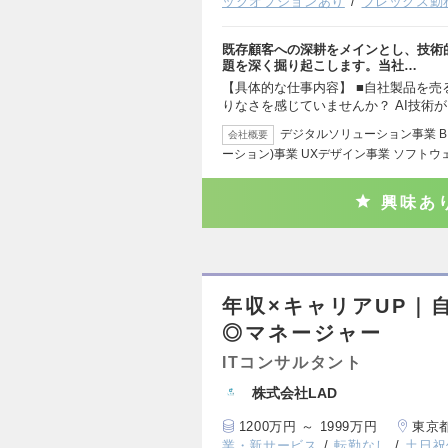
ックオプションあり
フレックス勤
既存顧客への深耕をメインとし、技術
題を深く掘り起こします。当社…
【具体的な仕事内容】 ■自社製品を売
りなさを感じていませんか？ AI技術
デジタルソリューション事業 B
会社概要
ーション)事業 UXデザイン事業 ソフトウ
興味あ
年収×キャリアUP｜
◎マネージャー
ITコンサルタント
株式会社LAD
1200万円 ～ 1999万円
東京
業・新サービス
転勤なし
土日祝