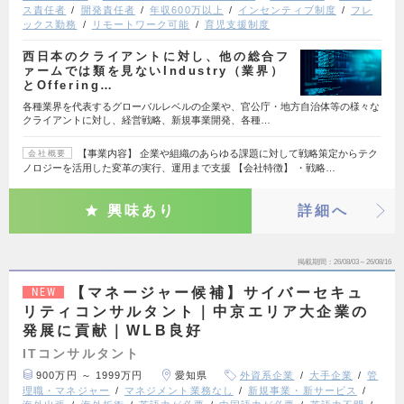
ス責任者
開発責任者
年収600万以上
インセンティブ制度
フレ
ックス勤務
リモートワーク可能
育児支援制度
西日本のクライアントに対し、他の総合フ
ァームでは類を見ないIndustry（業界）
とOffering…
各種業界を代表するグローバルレベルの企業や、官公庁・地方自治体等の様々な
クライアントに対し、経営戦略、新規事業開発、各種…
【事業内容】 企業や組織のあらゆる課題に対して戦略策定からテク
会社概要
ノロジーを活用した変革の実行、運用まで支援 【会社特徴】 ・戦略…
興味あり
詳細へ
掲載期間
26/08/03～26/08/16
【マネージャー候補】サイバーセキュ
NEW
リティコンサルタント｜中京エリア大企業の
発展に貢献｜WLB良好
ITコンサルタント
900万円 ～ 1999万円
愛知県
外資系企業
大手企業
管
理職・マネジャー
マネジメント業務なし
新規事業・新サービス