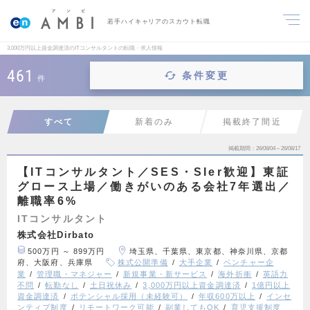
若手ハイキャリアのスカウト転職
3,000万円以上資金調達済のITコンサルタントの転職・求人情報
461
条件変更
件
すべて
新着のみ
掲載終了間近
掲載期間
26/08/04～26/08/17
【ITコンサルタント／SES・SIer歓迎】東証
グロース上場／働きがいのある会社7年選出／
離職率6%
ITコンサルタント
株式会社Dirbato
500万円 ～ 899万円
埼玉県、千葉県、東京都、神奈川県、京都
府、大阪府、兵庫県
株式公開準備
大手企業
ベンチャー企
業
管理職・マネジャー
新規事業・新サービス
海外折衝
英語力
不問
転勤なし
土日祝休み
3,000万円以上資金調達済
1億円以上
資金調達済
ポテンシャル採用（未経験可）
年収600万以上
インセ
ンティブ制度
リモートワーク可能
副業してもOK
育児支援制度