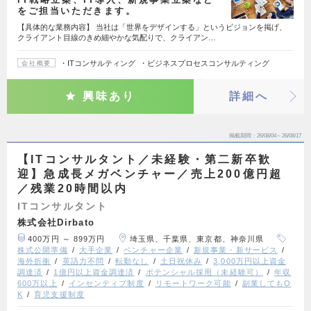
をご担当いただきます。
【具体的な業務内容】 当社は「世界をデザインする」というビジョンを掲げ、
クライアント目線のきめ細やかな気配りで、クライアン…
・ITコンサルティング ・ビジネスプロセスコンサルティング
会社概要
興味あり
詳細へ
掲載期間
26/08/04～26/08/17
【ITコンサルタント／未経験・第二新卒歓
迎】急成長メガベンチャー／売上200億円超
／残業20時間以内
ITコンサルタント
株式会社Dirbato
400万円 ～ 899万円
埼玉県、千葉県、東京都、神奈川県
株式公開準備
大手企業
ベンチャー企業
新規事業・新サービス
海外折衝
英語力不問
転勤なし
土日祝休み
3,000万円以上資金
調達済
1億円以上資金調達済
ポテンシャル採用（未経験可）
年収
600万以上
インセンティブ制度
リモートワーク可能
副業してもO
K
育児支援制度