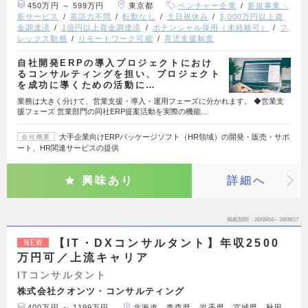
450万円 ～ 599万円
東京都
ベンチャー企業
新規事業・
新サービス
英語力不問
転勤なし
土日祝休み
3,000万円以上資
金調達済
1億円以上資金調達済
ポテンシャル採用（未経験可）
フ
レックス勤務
リモートワーク可能
育児支援制度
自社開発ERPの導入プロジェクトにおけ
るコンサルティングを担い、プロジェクト
を成功に導くための活動に…
業務は大きく分けて、営業支援・導入・運用フェーズに分かれます。 ◆営業支
援フェーズ 営業部門の同社ERP提案活動を実際の機能…
大手企業向けERPパッケージソフト（HR領域）の開発・販売・サポ
会社概要
ート、HR関連サービスの提供
興味あり
詳細へ
掲載期間
26/08/04～26/08/17
【IT・DXコンサルタント】年収2500
NEW
万円可／上流キャリア
ITコンサルタント
株式会社クオンツ・コンサルティング
400万円 ～ 1199万円
北海道、青森県、岩手県、宮城県、秋田