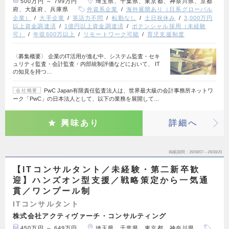
500万円 ～ 799万円
埼玉県、千葉県、東京都、神奈川県、京都
府、大阪府、兵庫県
外資系企業
海外展開あり（日系グローバル
企業）
大手企業
英語力不問
転勤なし
土日祝休み
3,000万円
以上資金調達済
1億円以上資金調達済
ポテンシャル採用（未経験
可）
年収600万以上
リモートワーク可能
育児支援制度
〈募集概要〉 企業のIT活用が進む中、システム監査・セキ
ュリティ監査・会計監査・内部統制評価などにおいて、 IT
の知見を持つ…
PwC Japan有限責任監査法人は、世界最大級の会計事務所ネットワ
会社概要
ーク「PwC」の日本法人として、以下の業務を展開して…
興味あり
詳細へ
掲載期間
26/08/07～26/08/20
【ITコンサルタント／未経験・第二新卒歓
迎】ハンズオン型支援／戦略策定から一気通
貫／ワンプール制
ITコンサルタント
株式会社アクティヴァーチ・コンサルティング
450万円 ～ 649万円
埼玉県、千葉県、東京都、神奈川県