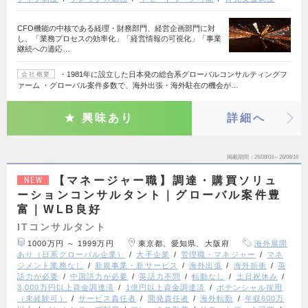
CFO機能の中核である経理・財務部門、経営企画部門に対
し、「業務プロセスの効率化」「経営情報の可視化」「事業
継続への適応…
・1981年に設立した日本発の総合系グローバルコンサルティングフ
会社概要
ァーム ・グローバル案件多数で、海外出張・海外駐在の機会が…
興味あり
詳細へ
掲載期間
26/08/03～26/08/16
【マネージャー職】調達・購買ソリュ
NEW
ーションコンサルタント｜グローバル案件豊
富｜WLB良好
ITコンサルタント
1000万円 ～ 1999万円
東京都、愛知県、大阪府
海外展開
あり（日系グローバル企業）
大手企業
管理職・マネジャー
マネ
ジメント業務なし
新規事業・新サービス
海外出張
海外折衝
英
語力が必要
中国語力が必要
英語力不問
転勤なし
土日祝休み
3,000万円以上資金調達済
1億円以上資金調達済
ポテンシャル採用
（未経験可）
サービス責任者
開発責任者
海外転勤
年収600万