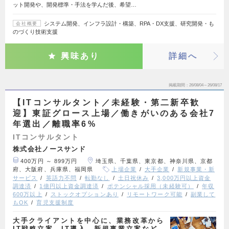
ット開発や、開発標準・手法を学んだ後、希望…
システム開発、インフラ設計・構築、RPA・DX支援、研究開発・も
会社概要
のづくり技術支援
興味あり
詳細へ
掲載期間
26/08/04～26/08/17
【ITコンサルタント／未経験・第二新卒歓
迎】東証グロース上場／働きがいのある会社7
年選出／離職率6%
ITコンサルタント
株式会社ノースサンド
400万円 ～ 899万円
埼玉県、千葉県、東京都、神奈川県、京都
府、大阪府、兵庫県、福岡県
上場企業
大手企業
新規事業・新
サービス
英語力不問
転勤なし
土日祝休み
3,000万円以上資金
調達済
1億円以上資金調達済
ポテンシャル採用（未経験可）
年収
600万以上
ストックオプションあり
リモートワーク可能
副業して
もOK
育児支援制度
大手クライアントを中心に、業務改革から
IT戦略立案、IT導入、新規事業立案など