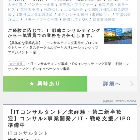
大手企業
ベンチャー企業
管理職・マネジャー
新規事業・新サー
ビス
英語力不問
転勤なし
土日祝休み
3,000万円以上資金調達
済
1億円以上資金調達済
ポテンシャル採用（未経験可）
年収600
万以上
リモートワーク可能
副業してもOK
育児支援制度
ご経験に応じて、IT戦略コンサルティング
から一気通貫での業務をお任せします。
【具体的な業務内容】 ・コンサルティング案件のプロジェ
クトリード ・各ステークホルダーとのリレーションシップ
マネジメント ・定…
・ITコンサルティング事業 ・DXコンサルティング事業 ・戦略コン
会社概要
サルティング・インキュベーション事業
興味あり
詳細へ
掲載期間
26/08/07～26/08/20
【ITコンサルタント／未経験・第二新卒歓
迎】コンサル×事業開発／IT・戦略支援／IPO
準備中
ITコンサルタント