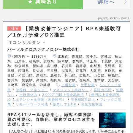
興味あり
詳細へ
掲載期間
26/08/04～26/08/17
【業務改善エンジニア】RPA未経験可
NEW
／1か月研修／DX推進
ITコンサルタント
パーソルクロステクノロジー株式会社
400万円 ～ 1199万円
北海道、青森県、岩手県、宮城県、秋田
県、山形県、福島県、茨城県、栃木県、群馬県、埼玉県、千葉県、東京
都、神奈川県、新潟県、富山県、石川県、福井県、山梨県、長野県、岐
阜県、静岡県、愛知県、三重県、滋賀県、京都府、大阪府、兵庫県、奈
良県、和歌山県、鳥取県、島根県、岡山県、広島県、山口県、徳島県、
香川県、愛媛県、高知県、福岡県、佐賀県、長崎県、熊本県、大分県、
宮崎県、鹿児島県、沖縄県
上場企業
大手企業
ベンチャー企
業
管理職・マネジャー
マネジメント業務なし
英語力不問
転勤
なし
土日祝休み
3,000万円以上資金調達済
1億円以上資金調達
済
ポテンシャル採用（未経験可）
年収600万以上
フレックス勤
務
リモートワーク可能
副業してもOK
育児支援制度
RPAやITツールを活用し、顧客の業務課
題の可視化、自動化、業務プロセス改善を
支援します。
【入社後の流れ】 入社後は1か月間の基礎研修を実施します。UiPathによるロボ