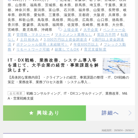
県、山形県、福島県、茨城県、栃木県、群馬県、埼玉県、千葉県、東京
都、神奈川県、新潟県、富山県、石川県、福井県、山梨県、長野県、岐
阜県、静岡県、愛知県、三重県、滋賀県、京都府、大阪府、兵庫県、奈
良県、和歌山県、鳥取県、島根県、岡山県、広島県、山口県、徳島県、
香川県、愛媛県、高知県、福岡県、佐賀県、長崎県、熊本県、大分県、
宮崎県、鹿児島県、沖縄県
上場企業
大手企業
ベンチャー企
業
管理職・マネジャー
マネジメント業務なし
英語力不問
転勤
なし
土日祝休み
3,000万円以上資金調達済
1億円以上資金調達
済
ポテンシャル採用（未経験可）
年収600万以上
フレックス勤
務
リモートワーク可能
副業してもOK
育児支援制度
IT・DX戦略、業務改善、システム導入等
を通じて、大手企業の経営・事業課題を解
決します。
【具体的な業務内容】 ・クライアントの経営、事業課題の整理 ・IT、DX戦略の
策定 ・業務改革、業務プロセス改善 ・システム導入…
戦略コンサルティング、IT・DXコンサルティング、業務改革、M&
会社概要
A・営業戦略支援
興味あり
詳細へ
掲載期間
26/08/04～26/08/17