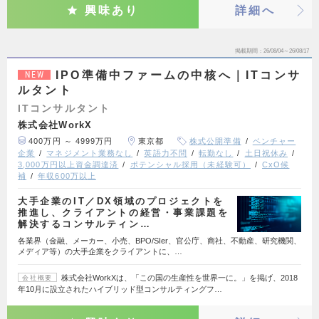
興味あり
詳細へ
掲載期間
26/08/04～26/08/17
IPO準備中ファームの中核へ｜ITコンサ
NEW
ルタント
ITコンサルタント
株式会社WorkX
400万円 ～ 4999万円
東京都
株式公開準備
ベンチャー
企業
マネジメント業務なし
英語力不問
転勤なし
土日祝休み
3,000万円以上資金調達済
ポテンシャル採用（未経験可）
CxO候
補
年収600万以上
大手企業のIT／DX領域のプロジェクトを
推進し、クライアントの経営・事業課題を
解決するコンサルティン…
各業界（金融、メーカー、小売、BPO/SIer、官公庁、商社、不動産、研究機関、
メディア等）の大手企業をクライアントに、…
株式会社WorkXは、「この国の生産性を世界一に。」を掲げ、2018
会社概要
年10月に設立されたハイブリッド型コンサルティングフ…