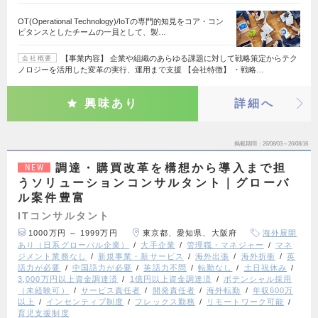
OT(Operational Technology)/IoTの専門的知見をコア・コン
ピタンスとしたチームの一員として、製…
【事業内容】 企業や組織のあらゆる課題に対して戦略策定からテク
会社概要
ノロジーを活用した変革の実行、運用まで支援 【会社特徴】 ・戦略…
興味あり
詳細へ
掲載期間
26/08/03～26/08/16
調達・購買改革を構想から導入まで担
NEW
うソリューションコンサルタント｜グローバ
ル案件豊富
ITコンサルタント
1000万円 ～ 1999万円
東京都、愛知県、大阪府
海外展開
あり（日系グローバル企業）
大手企業
管理職・マネジャー
マネ
ジメント業務なし
新規事業・新サービス
海外出張
海外折衝
英
語力が必要
中国語力が必要
英語力不問
転勤なし
土日祝休み
3,000万円以上資金調達済
1億円以上資金調達済
ポテンシャル採用
（未経験可）
サービス責任者
開発責任者
海外転勤
年収600万
以上
インセンティブ制度
フレックス勤務
リモートワーク可能
育児支援制度