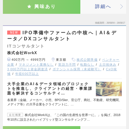
興味あり
詳細へ
掲載期間
26/08/04～26/08/17
IPO準備中ファームの中核へ｜AI＆デ
NEW
ータ／DXコンサルタント
ITコンサルタント
株式会社WorkX
400万円 ～ 4999万円
東京都
株式公開準備
ベンチャー
企業
マネジメント業務なし
英語力不問
転勤なし
土日祝休み
3,000万円以上資金調達済
ポテンシャル採用（未経験可）
CxO候
補
年収600万以上
大手企業のAI＆データ領域のプロジェク
トを推進し、クライアントの経営・事業課
題を解決するコンサルティ…
各業界（金融、メーカー、小売、BPO/SIer、官公庁、商社、不動産、研究機関、
メディア等）の大手企業をクライアントに、…
株式会社WorkXは、「この国の生産性を世界一に。」を掲げ、2018
会社概要
年10月に設立されたハイブリッド型コンサルティングフ…