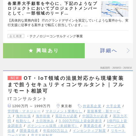
各業界大手顧客を中心に、下記のようなプ
ロジェクトにおいてプロジェクトメンバー
として、一部領域のリード…
【具体的な業務内容】 ITのグランドデザインを策定していくような案件から、実
行支援に従事する案件まで幅広く担当しています。…
・テクノロジーコンサルティング事業
会社概要
興味あり
詳細へ
掲載期間
26/08/03～26/08/16
OT・IoT領域の法規対応から現場実装
NEW
まで担うセキュリティコンサルタント｜フル
リモート相談可
ITコンサルタント
1200万円 ～ 1999万円
東京都
外資系企業
大手企業
管理職・マネジャー
マネジメント業務なし
新規事業・新サービ
ス
海外出張
海外折衝
英語力が必要
中国語力が必要
英語力不
問
転勤なし
土日祝休み
3,000万円以上資金調達済
1億円以上資
金調達済
ポテンシャル採用（未経験可）
事業責任者
サービス責
任者
開発責任者
年収600万以上
インセンティブ制度
リモート
ワーク可能
育児支援制度