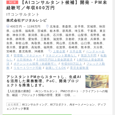
【AIコンサルタント候補】開発・PM未
NEW
経験可／年収600万円
ITコンサルタント
株式会社デジタルレシピ
400万円 ～ 1199万円
北海道、青森県、岩手県、宮城県、秋田
県、山形県、福島県、茨城県、栃木県、群馬県、埼玉県、千葉県、東京
都、神奈川県、新潟県、富山県、石川県、福井県、山梨県、長野県、岐
阜県、静岡県、愛知県、三重県、滋賀県、京都府、大阪府、兵庫県、奈
良県、和歌山県、鳥取県、島根県、岡山県、広島県、山口県、徳島県、
香川県、愛媛県、高知県、福岡県、佐賀県、長崎県、熊本県、大分県、
宮崎県、鹿児島県、沖縄県
上場企業
大手企業
ベンチャー企
業
管理職・マネジャー
マネジメント業務なし
英語力不問
転勤
なし
土日祝休み
3,000万円以上資金調達済
1億円以上資金調達
済
ポテンシャル採用（未経験可）
年収600万以上
フレックス勤
務
リモートワーク可能
副業してもOK
育児支援制度
アシスタントPMからスタートし、生成AI
を活用した業務整理、PoC、開発プロジ
ェクトを推進します。
【入社直後の業務】 ・AIコンサルタント、PMのサポート ・クライアントへの報
告、確認 ・プロジェクト情報の管理、更新 ・仕様、…
AIコンサルティング、AIプロダクト、AIオートメーション、ディフ
会社概要
ェンステック事業