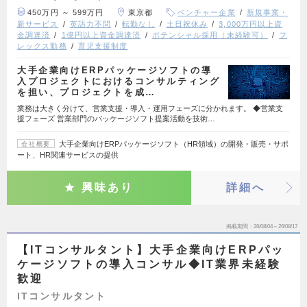
450万円 ～ 599万円
東京都
ベンチャー企業
新規事業・
新サービス
英語力不問
転勤なし
土日祝休み
3,000万円以上資
金調達済
1億円以上資金調達済
ポテンシャル採用（未経験可）
フ
レックス勤務
育児支援制度
大手企業向けERPパッケージソフトの導
入プロジェクトにおけるコンサルティング
を担い、プロジェクトを成…
業務は大きく分けて、営業支援・導入・運用フェーズに分かれます。 ◆営業支
援フェーズ 営業部門のパッケージソフト提案活動を技術…
大手企業向けERPパッケージソフト（HR領域）の開発・販売・サポ
会社概要
ート、HR関連サービスの提供
興味あり
詳細へ
掲載期間
26/08/04～26/08/17
【ITコンサルタント】大手企業向けERPパッ
ケージソフトの導入コンサル◆IT業界未経験
歓迎
ITコンサルタント