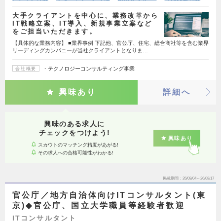
大手クライアントを中心に、業務改革から
IT戦略立案、IT導入、新規事業立案など
をご担当いただきます。
【具体的な業務内容】 ■業界事例 下記他、官公庁、住宅、総合商社等を含む業界
リーディングカンパニーが当社クライアントとなりま…
・テクノロジーコンサルティング事業
会社概要
興味あり
詳細へ
興味のある求人に
チェックをつけよう!
興味あり
スカウトのマッチング精度があがる!
その求人への合格可能性がわかる!
掲載期間
26/08/04～26/08/17
官公庁／地方自治体向けITコンサルタント(東
京)◆官公庁、国立大学職員等経験者歓迎
ITコンサルタント