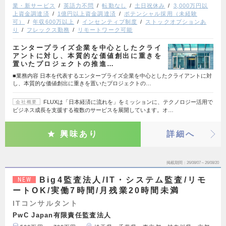
業・新サービス
英語力不問
転勤なし
土日祝休み
3,000万円以
上資金調達済
1億円以上資金調達済
ポテンシャル採用（未経験
可）
年収600万以上
インセンティブ制度
ストックオプションあ
り
フレックス勤務
リモートワーク可能
エンタープライズ企業を中心としたクライ
アントに対し、本質的な価値創出に重きを
置いたプロジェクトの推進…
■業務内容 日本を代表するエンタープライズ企業を中心としたクライアントに対
し、本質的な価値創出に重きを置いたプロジェクトの…
FLUXは「日本経済に流れを」をミッションに、テクノロジー活用で
会社概要
ビジネス成長を支援する複数のサービスを展開しています。オ…
興味あり
詳細へ
掲載期間
26/08/07～26/08/20
Big4監査法人/IT・システム監査/リモ
NEW
ートOK/実働7時間/月残業20時間未満
ITコンサルタント
PwC Japan有限責任監査法人