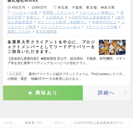
株式会社WorkX
450万円 ～ 1099万円
埼玉県、千葉県、東京都、神奈川県
ベンチャー企業
管理職・マネジャー
マネジメント業務なし
英
語力不問
転勤なし
土日祝休み
3,000万円以上資金調達済
1億円
以上資金調達済
ポテンシャル採用（未経験可）
年収600万以上
イ
ンセンティブ制度
ストックオプションあり
リモートワーク可能
副業してもOK
育児支援制度
各業界大手クライアントを中心に、プロジ
ェクトメンバーとしてリードデリバリーを
ご担当いただきます。
【具体的な業務内容】 ■開発環境 官公庁、総合商社、不動産、研究機関、メディ
ア等を含む業界リーディングカンパニーが当社クライ…
・案件/フリーランス紹介プラットフォーム「ProConnectシリーズ」
会社概要
の開発・運営 ・戦略/IT/データ分析等におけるコ…
興味あり
詳細へ
ハイクラ
技術系（IT・W
ITコンサ
3,000万円以上資金調達済のITコン
ス求人TO
eb・通信系）
ルタント
サルタントの転職・求人情報一覧