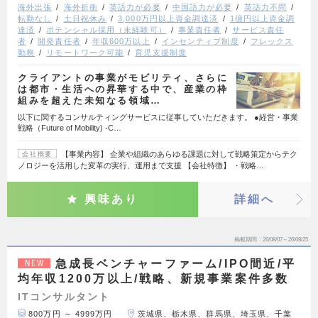
海外出張
海外折衝
英語力が必要
中国語力が必要
英語力不問
転勤なし
土日祝休み
3,000万円以上資金調達済
1億円以上資金調
達済
ポテンシャル採用（未経験可）
事業責任者
サービス責任
者
開発責任者
年収600万以上
インセンティブ制度
フレックス
勤務
リモートワーク可能
育児支援制度
クライアントの事業がモビリティ、さらに
は都市・生活への昇華する中で、産業の枠
組みを超えた未知なる領域…
以下に関するコンサルティングサービスに従事していただきます。 ●経営・事業
戦略（Future of Mobility) ‐C…
【事業内容】 企業や組織のあらゆる課題に対して戦略策定からテク
会社概要
ノロジーを活用した変革の実行、運用まで支援 【会社特徴】 ・戦略…
興味あり
詳細へ
掲載期間
26/08/07～26/08/25
急成長ベンチャーファーム/IPO間近/平
NEW
均年収1200万以上/戦略、新規事業案件多数
ITコンサルタント
800万円 ～ 4999万円
茨城県、栃木県、群馬県、埼玉県、千葉