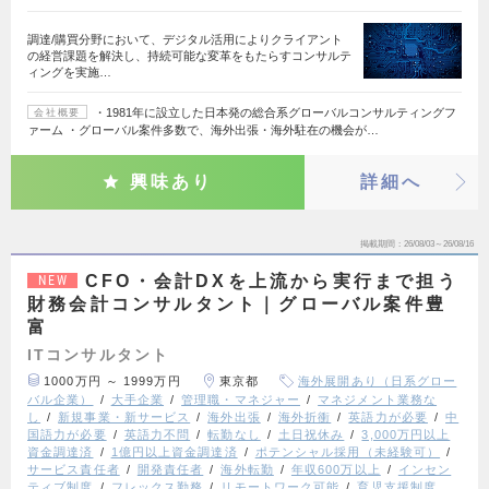
調達/購買分野において、デジタル活用によりクライアント
の経営課題を解決し、持続可能な変革をもたらすコンサルテ
ィングを実施…
・1981年に設立した日本発の総合系グローバルコンサルティングフ
会社概要
ァーム ・グローバル案件多数で、海外出張・海外駐在の機会が…
興味あり
詳細へ
掲載期間
26/08/03～26/08/16
CFO・会計DXを上流から実行まで担う
NEW
財務会計コンサルタント｜グローバル案件豊
富
ITコンサルタント
1000万円 ～ 1999万円
東京都
海外展開あり（日系グロー
バル企業）
大手企業
管理職・マネジャー
マネジメント業務な
し
新規事業・新サービス
海外出張
海外折衝
英語力が必要
中
国語力が必要
英語力不問
転勤なし
土日祝休み
3,000万円以上
資金調達済
1億円以上資金調達済
ポテンシャル採用（未経験可）
サービス責任者
開発責任者
海外転勤
年収600万以上
インセン
ティブ制度
フレックス勤務
リモートワーク可能
育児支援制度