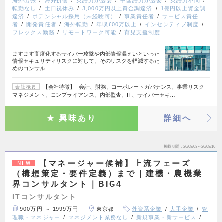
海外出張
海外折衝
英語力が必要
中国語力が必要
英語力不問
転勤なし
土日祝休み
3,000万円以上資金調達済
1億円以上資金調
達済
ポテンシャル採用（未経験可）
事業責任者
サービス責任
者
開発責任者
海外転勤
年収600万以上
インセンティブ制度
フレックス勤務
リモートワーク可能
育児支援制度
ますます高度化するサイバー攻撃や内部情報漏えいといった
情報セキュリティリスクに対して、そのリスクを軽減するた
めのコンサル…
【会社特徴】 ‐会計、財務、コーポレートガバナンス、事業リスク
会社概要
マネジメント、コンプライアンス、内部監査、IT、サイバーセキ…
興味あり
詳細へ
掲載期間
26/08/03～26/08/16
【マネージャー候補】上流フェーズ
NEW
（構想策定・要件定義）まで｜建機・農機業
界コンサルタント｜BIG4
ITコンサルタント
900万円 ～ 1999万円
東京都
外資系企業
大手企業
管
理職・マネジャー
マネジメント業務なし
新規事業・新サービス