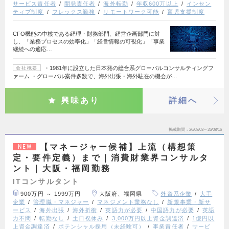
サービス責任者
開発責任者
海外転勤
年収600万以上
インセン
ティブ制度
フレックス勤務
リモートワーク可能
育児支援制度
CFO機能の中核である経理・財務部門、経営企画部門に対
し、「業務プロセスの効率化」「経営情報の可視化」「事業
継続への適応…
・1981年に設立した日本発の総合系グローバルコンサルティングフ
会社概要
ァーム ・グローバル案件多数で、海外出張・海外駐在の機会が…
興味あり
詳細へ
掲載期間
26/08/03～26/08/16
【マネージャー候補】上流（構想策
NEW
定・要件定義）まで｜消費財業界コンサルタ
ント｜大阪・福岡勤務
ITコンサルタント
900万円 ～ 1999万円
大阪府、福岡県
外資系企業
大手
企業
管理職・マネジャー
マネジメント業務なし
新規事業・新サ
ービス
海外出張
海外折衝
英語力が必要
中国語力が必要
英語
力不問
転勤なし
土日祝休み
3,000万円以上資金調達済
1億円以
上資金調達済
ポテンシャル採用（未経験可）
事業責任者
サービ