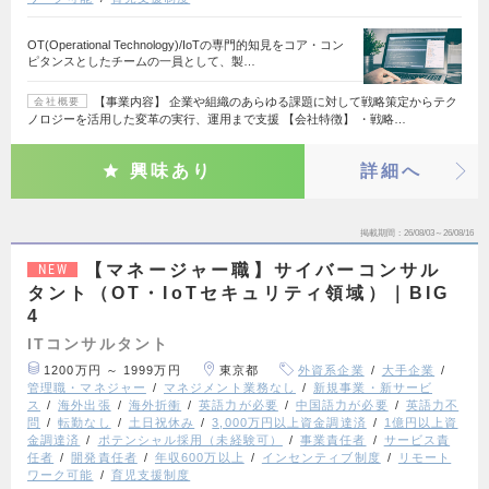
OT(Operational Technology)/IoTの専門的知見をコア・コン
ピタンスとしたチームの一員として、製…
【事業内容】 企業や組織のあらゆる課題に対して戦略策定からテク
会社概要
ノロジーを活用した変革の実行、運用まで支援 【会社特徴】 ・戦略…
興味あり
詳細へ
掲載期間
26/08/03～26/08/16
【マネージャー職】サイバーコンサル
NEW
タント（OT・IoTセキュリティ領域）｜BIG
4
ITコンサルタント
1200万円 ～ 1999万円
東京都
外資系企業
大手企業
管理職・マネジャー
マネジメント業務なし
新規事業・新サービ
ス
海外出張
海外折衝
英語力が必要
中国語力が必要
英語力不
問
転勤なし
土日祝休み
3,000万円以上資金調達済
1億円以上資
金調達済
ポテンシャル採用（未経験可）
事業責任者
サービス責
任者
開発責任者
年収600万以上
インセンティブ制度
リモート
ワーク可能
育児支援制度