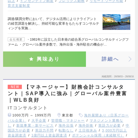
以上
インセンティブ制度
フレックス勤務
リモートワーク可能
育児支援制度
調達/購買分野において、デジタル活用によりクライアント
の経営課題を解決し、持続可能な変革をもたらすコンサルテ
ィングを実施…
・1981年に設立した日本発の総合系グローバルコンサルティングフ
会社概要
ァーム ・グローバル案件多数で、海外出張・海外駐在の機会が…
興味あり
詳細へ
掲載期間
26/08/03～26/08/16
【マネージャー】財務会計コンサルタ
NEW
ント｜SAP導入に強み｜グローバル案件豊富
｜WLB良好
ITコンサルタント
1000万円 ～ 1999万円
東京都
海外展開あり（日系グロー
バル企業）
大手企業
管理職・マネジャー
マネジメント業務な
し
新規事業・新サービス
海外出張
海外折衝
英語力が必要
中
国語力が必要
英語力不問
転勤なし
土日祝休み
3,000万円以上
資金調達済
1億円以上資金調達済
ポテンシャル採用（未経験可）