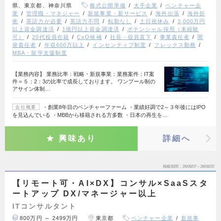
県、東京都、神奈川県
株式公開準備
大手企業
ベンチャー企
業
管理職・マネジャー
新規事業・新サービス
海外出張
海外折
衝
英語力が必要
英語力不問
転勤なし
土日祝休み
3,000万円
以上資金調達済
1億円以上資金調達済
ポテンシャル採用（未経験
可）
20代役員在籍
CxO候補
社長・役員直下
事業責任者
開
発責任者
年収600万以上
インセンティブ制度
フレックス勤務
MBA・留学支援制度
【業務内容】 業務比率：戦略・新規事業：業務案件：IT案
件＝５：2：3の比率で成長しております。 ワンプール制の
アサイン体制…
・創業8年目のベンチャーファーム ・業績好調で2～３年後にはIPO
会社概要
を見込んでいる ・MBBから移籍される方多数 ・日本の再生を…
興味あり
詳細へ
掲載期間
26/08/07～26/08/20
【リモート可・AI×DX】コンサル×SaaSスタ
ートアップ DX/マネージャー以上
ITコンサルタント
800万円 ～ 2499万円
東京都
ベンチャー企業
新規事