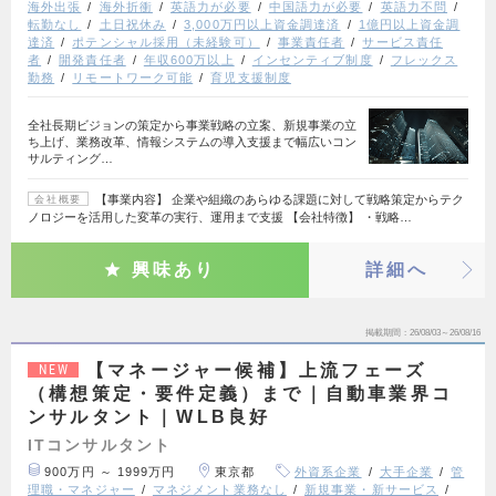
海外出張
海外折衝
英語力が必要
中国語力が必要
英語力不問
転勤なし
土日祝休み
3,000万円以上資金調達済
1億円以上資金調
達済
ポテンシャル採用（未経験可）
事業責任者
サービス責任
者
開発責任者
年収600万以上
インセンティブ制度
フレックス
勤務
リモートワーク可能
育児支援制度
全社長期ビジョンの策定から事業戦略の立案、新規事業の立
ち上げ、業務改革、情報システムの導入支援まで幅広いコン
サルティング…
【事業内容】 企業や組織のあらゆる課題に対して戦略策定からテク
会社概要
ノロジーを活用した変革の実行、運用まで支援 【会社特徴】 ・戦略…
興味あり
詳細へ
掲載期間
26/08/03～26/08/16
【マネージャー候補】上流フェーズ
NEW
（構想策定・要件定義）まで｜自動車業界コ
ンサルタント｜WLB良好
ITコンサルタント
900万円 ～ 1999万円
東京都
外資系企業
大手企業
管
理職・マネジャー
マネジメント業務なし
新規事業・新サービス