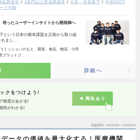
上資金調達済
1億円以上資金調達済
社長・役員直下
年収600万
ーク可能
、培ったユーザーインサイトから開発陣へ
低下という日本の根本課題を正面から取り組
されまし…
うミッションのもと、製造、食品、物流、小売
育プラットフ…
り
詳細へ
ックをつけよう!
興味あり
グ精度があがる!
能性がわかる!
掲載期間
26/08/06～26/08/19
康データの価値を最大化する！医療機関