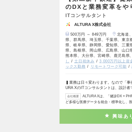
のDXと業務変革をや
ITコンサルタント
ALTURA X株式会社
500万円 ～ 849万円
北海道
県、群馬県、埼玉県、千葉県、東京
県、岐阜県、静岡県、愛知県、三重
県、島根県、岡山県、広島県、山口
熊本県、大分県、宮崎県、鹿児島県
し
土日祝休み
3,000万円以上
ックス勤務
リモートワーク可能
▍業務は日々変わります。なので「事例
URA XのITコンサルタントは、設計者
ALTURA Xは、「健診DX 
会社概要
ど多様な医療データを統合・標準化し、
興味あ