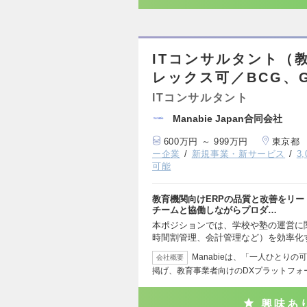
ITコンサルタント（教
レックス可／BCG、
ITコンサルタント
Manabie Japan合同会社
600万円 ～ 999万円
東京都
ー企業
新規事業・新サービス
3
可能
教育機関向けERPの品質と改善をリ
チームと協働しながらプロダ…
本ポジションでは、学校や塾の運営に
時間割管理、会計管理など）を効率化す
Manabieは、「一人ひとり
会社概要
掲げ、教育事業者向けのDXプラットフォ
興味あ