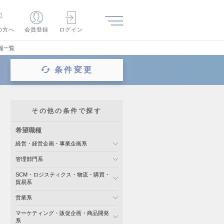
の方へ
会員登録
ログイン
報一覧
条件変更
その他の条件で探す
希望職種
経営・経営企画・事業企画系
管理部門系
SCM・ロジスティクス・物流・購買・
貿易系
営業系
マーケティング・販促企画・商品開発
系