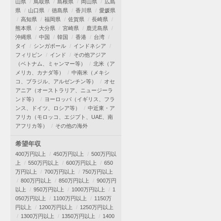
山県
鳥取県
島根県
岡山県
広島
県
山口県
徳島県
香川県
愛媛県
高知県
福岡県
佐賀県
長崎県
熊本県
大分県
宮崎県
鹿児島県
沖縄県
中国
韓国
香港
台湾
タイ
シンガポール
インドネシア
フィリピン
インド
その他アジア
（ベトナム、ミャンマー等）
北米（ア
メリカ、カナダ等）
中南米（メキシ
コ、ブラジル、アルゼンチン等）
オセ
アニア（オーストラリア、ニュージーラ
ンド等）
ヨーロッパ（イギリス、フラ
ンス、ドイツ、ロシア等）
中近東・ア
フリカ（モロッコ、エジプト、UAE、南
アフリカ等）
その他の海外
希望年収
400万円以上
450万円以上
500万円以
上
550万円以上
600万円以上
650
万円以上
700万円以上
750万円以上
800万円以上
850万円以上
900万円
以上
950万円以上
1000万円以上
1
050万円以上
1100万円以上
1150万
円以上
1200万円以上
1250万円以上
1300万円以上
1350万円以上
1400