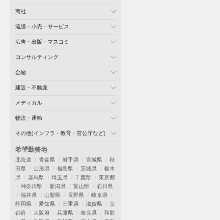
商社
流通・小売・サービス
広告・出版・マスコミ
コンサルティング
金融
建設・不動産
メディカル
物流・運輸
その他(インフラ・教育・官公庁など)
希望勤務地
北海道
青森県
岩手県
宮城県
秋
田県
山形県
福島県
茨城県
栃木
県
群馬県
埼玉県
千葉県
東京都
神奈川県
新潟県
富山県
石川県
福井県
山梨県
長野県
岐阜県
静岡県
愛知県
三重県
滋賀県
京
都府
大阪府
兵庫県
奈良県
和歌