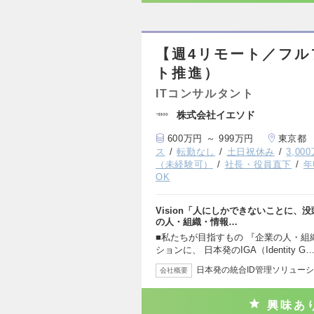
【週4リモート／フ
ト推進）
ITコンサルタント
株式会社イエソド
600万円 ～ 999万円
東京都
ス
転勤なし
土日祝休み
3,0
（未経験可）
社長・役員直下
年
OK
Vision「人にしかできないことに、没
の人・組織・情報…
■私たちが目指すもの 『企業の人・
ションに、 日本発のIGA（Identity G
日本発の統合ID管理ソリューシ
会社概要
興味あ