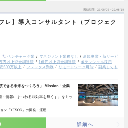
掲載期間
26/08/05～26/08/18
ルフレ】導入コンサルタント（プロジェク
ベンチャー企業
マネジメント業務なし
新規事業・新サービ
00万円以上資金調達済
1億円以上資金調達済
ポテンシャル採用
収600万以上
フレックス勤務
リモートワーク可能
副業しても
頭できる未来をつくろう」 Mission「企業
組織・情報にまつわる非効率を無くす』をミッ
…
ョン『YESOD』の開発・運用
り
詳細へ