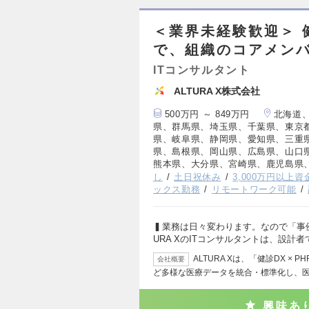
＜業界未経験歓迎＞ 
で、組織のコアメンバ
ITコンサルタント
ALTURA X株式会社
500万円 ～ 849万円
北海道
県、群馬県、埼玉県、千葉県、東京
県、岐阜県、静岡県、愛知県、三重
県、島根県、岡山県、広島県、山口
熊本県、大分県、宮崎県、鹿児島県
し
土日祝休み
3,000万円以上
ックス勤務
リモートワーク可能
▍業務は日々変わります。なので「事例
URA XのITコンサルタントは、設計者
ALTURA Xは、「健診DX 
会社概要
ど多様な医療データを統合・標準化し、
興味あ