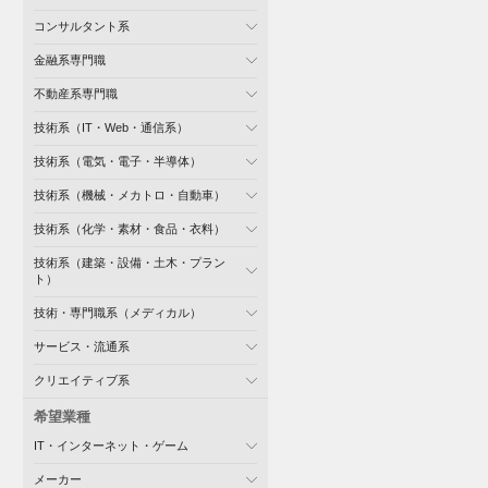
コンサルタント系
金融系専門職
不動産系専門職
技術系（IT・Web・通信系）
技術系（電気・電子・半導体）
技術系（機械・メカトロ・自動車）
技術系（化学・素材・食品・衣料）
技術系（建築・設備・土木・プラン
ト）
技術・専門職系（メディカル）
サービス・流通系
クリエイティブ系
希望業種
IT・インターネット・ゲーム
メーカー