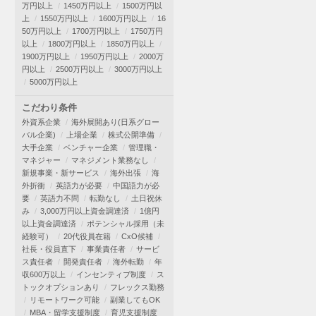
万円以上
1450万円以上
1500万円以
上
1550万円以上
1600万円以上
16
50万円以上
1700万円以上
1750万円
以上
1800万円以上
1850万円以上
1900万円以上
1950万円以上
2000万
円以上
2500万円以上
3000万円以上
5000万円以上
こだわり条件
外資系企業
海外展開あり(日系グロー
バル企業)
上場企業
株式公開準備
大手企業
ベンチャー企業
管理職・
マネジャー
マネジメント業務なし
新規事業・新サービス
海外出張
海
外折衝
英語力が必要
中国語力が必
要
英語力不問
転勤なし
土日祝休
み
3,000万円以上資金調達済
1億円
以上資金調達済
ポテンシャル採用（未
経験可）
20代役員在籍
CxO候補
社長・役員直下
事業責任者
サービ
ス責任者
開発責任者
海外転勤
年
収600万以上
インセンティブ制度
ス
トックオプションあり
フレックス勤務
リモートワーク可能
副業してもOK
MBA・留学支援制度
育児支援制度