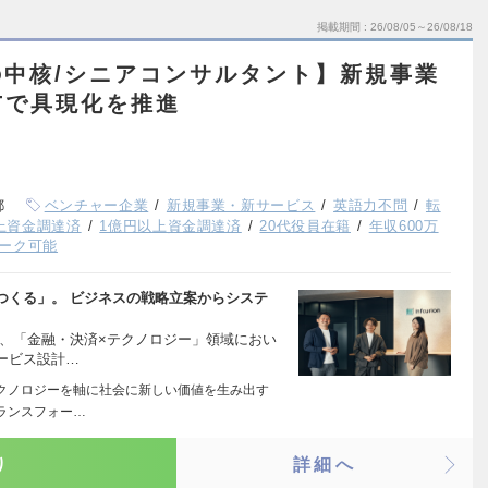
掲載期間
26/08/05～26/08/18
中核/シニアコンサルタント】新規事業
Tで具現化を推進
都
ベンチャー企業
新規事業・新サービス
英語力不問
転
以上資金調達済
1億円以上資金調達済
20代役員在籍
年収600万
ーク可能
つくる」。 ビジネスの戦略立案からシステ
は、「金融・決済×テクノロジー」領域におい
ービス設計…
クノロジーを軸に社会に新しい価値を生み出す
ランスフォー…
り
詳細へ