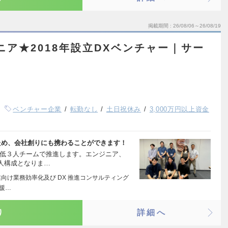
掲載期間
26/08/06～26/08/19
ニア★2018年設立DXベンチャー｜サー
｜
ベンチャー企業
転勤なし
土日祝休み
3,000万円以上資金
ため、会社創りにも携わることができます！
最低３人チームで推進します。エンジニア、
人構成となりま…
業向け業務効率化及び DX 推進コンサルティング
援…
り
詳細へ