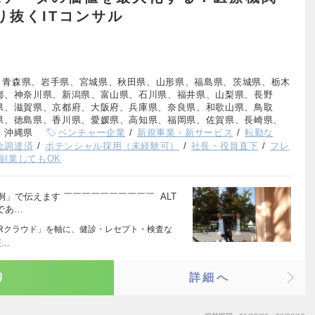
り抜くITコンサル
、青森県、岩手県、宮城県、秋田県、山形県、福島県、茨城県、栃木
都、神奈川県、新潟県、富山県、石川県、福井県、山梨県、長野
県、滋賀県、京都府、大阪府、兵庫県、奈良県、和歌山県、鳥取
県、徳島県、香川県、愛媛県、高知県、福岡県、佐賀県、長崎県、
、沖縄県
ベンチャー企業
新規事業・新サービス
転勤な
資金調達済
ポテンシャル採用（未経験可）
社長・役員直下
フレ
副業してもOK
」で伝えます ￣￣￣￣￣￣￣￣￣￣ ALT
であ…
× PHRクラウド」を軸に、健診・レセプト・検査な
医…
り
詳細へ