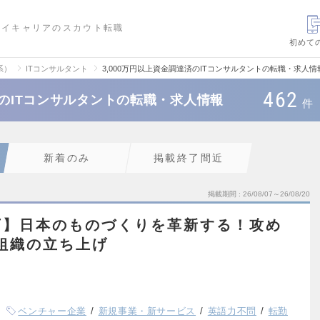
ハイキャリアのスカウト転職
初めて
系）
ITコンサルタント
3,000万円以上資金調達済のITコンサルタントの転職・求人情
462
済のITコンサルタントの転職・求人情報
件
新着のみ
掲載終了間近
掲載期間
26/08/07～26/08/20
下】日本のものづくりを革新する！攻め
組織の立ち上げ
ベンチャー企業
新規事業・新サービス
英語力不問
転勤