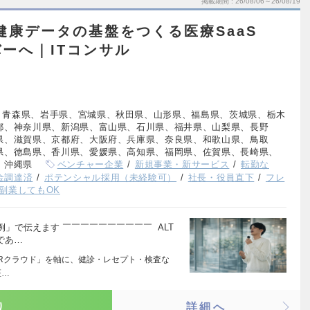
掲載期間
26/08/06～26/08/19
健康データの基盤をつくる医療SaaS
ーへ｜ITコンサル
、青森県、岩手県、宮城県、秋田県、山形県、福島県、茨城県、栃木
都、神奈川県、新潟県、富山県、石川県、福井県、山梨県、長野
県、滋賀県、京都府、大阪府、兵庫県、奈良県、和歌山県、鳥取
県、徳島県、香川県、愛媛県、高知県、福岡県、佐賀県、長崎県、
、沖縄県
ベンチャー企業
新規事業・新サービス
転勤な
資金調達済
ポテンシャル採用（未経験可）
社長・役員直下
フレ
副業してもOK
」で伝えます ￣￣￣￣￣￣￣￣￣￣ ALT
であ…
× PHRクラウド」を軸に、健診・レセプト・検査な
医…
り
詳細へ