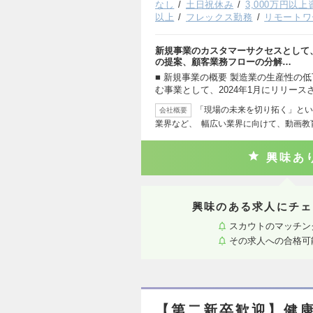
なし
土日祝休み
3,000万円以
以上
フレックス勤務
リモートワ
新規事業のカスタマーサクセスとして
の提案、顧客業務フローの分解…
■ 新規事業の概要 製造業の生産性の
む事業として、2024年1月にリリース
「現場の未来を切り拓く」とい
会社概要
業界など、 幅広い業界に向けて、動画教
興味あ
興味のある求人にチェ
スカウトのマッチン
その求人への合格可
【第二新卒歓迎】健