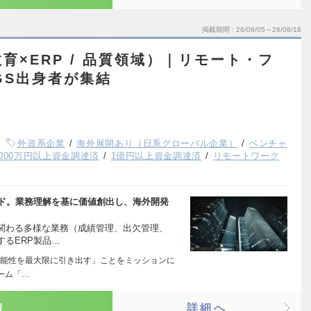
掲載期間
26/08/05～26/08/18
育×ERP / 品質領域）｜リモート・フ
GS出身者が集結
外資系企業
海外展開あり（日系グローバル企業）
ベンチャ
,000万円以上資金調達済
1億円以上資金調達済
リモートワーク
ード。業務理解を基に価値創出し、海外開発
関わる多様な業務（成績管理、出欠管理、
るERP製品…
の可能性を最大限に引き出す」ことをミッションに
ーム「…
り
詳細へ