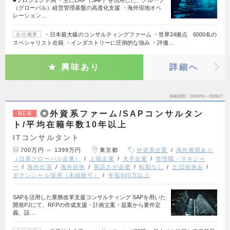
■プロジェクト例 ・主にERP（SAP）を活用した、グループ
（グローバル）経営管理基盤の高度化支援 ・海外現地オペ
レーション…
・日本最大級のコンサルティングファーム ・世界24拠点 6000名の
会社概要
スペシャリスト在籍 ・インダストリーに圧倒的な強み ・評価…
興味あり
詳細へ
掲載期間
26/08/08～26/08/27
◎外資系ファーム/SAPコンサルタン
NEW
ト/平均在籍年数10年以上
ITコンサルタント
700万円 ～ 1399万円
東京都
外資系企業
海外展開あり
（日系グローバル企業）
上場企業
大手企業
管理職・マネジャ
ー
海外出張
海外折衝
英語力が必要
転勤なし
土日祝休み
ポテンシャル採用（未経験可）
年収600万以上
SAPを活用した業務改革支援コンサルティング SAPを用いた
開発PJにて、RFPの作成支援・計画立案・提案から要件定
義、設…