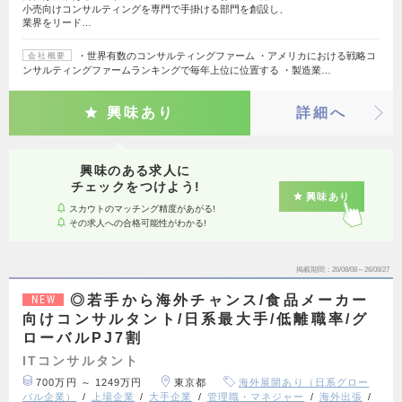
小売向けコンサルティングを専門で手掛ける部門を創設し、
業界をリード…
・世界有数のコンサルティングファーム ・アメリカにおける戦略コ
会社概要
ンサルティングファームランキングで毎年上位に位置する ・製造業…
興味あり
詳細へ
興味のある求人に
チェックをつけよう!
興味あり
スカウトのマッチング精度があがる!
その求人への合格可能性がわかる!
掲載期間
26/08/08～26/08/27
◎若手から海外チャンス/食品メーカー
NEW
向けコンサルタント/日系最大手/低離職率/グ
ローバルPJ7割
ITコンサルタント
700万円 ～ 1249万円
東京都
海外展開あり（日系グロー
バル企業）
上場企業
大手企業
管理職・マネジャー
海外出張