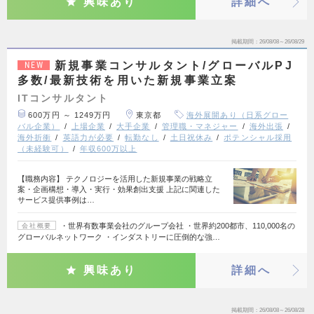
興味あり
詳細へ
掲載期間
26/08/08～26/08/29
新規事業コンサルタント/グローバルPJ
NEW
多数/最新技術を用いた新規事業立案
ITコンサルタント
600万円 ～ 1249万円
東京都
海外展開あり（日系グロー
バル企業）
上場企業
大手企業
管理職・マネジャー
海外出張
海外折衝
英語力が必要
転勤なし
土日祝休み
ポテンシャル採用
（未経験可）
年収600万以上
【職務内容】 テクノロジーを活用した新規事業の戦略立
案・企画構想・導入・実行・効果創出支援 上記に関連した
サービス提供事例は…
・世界有数事業会社のグループ会社 ・世界約200都市、110,000名の
会社概要
グローバルネットワーク ・インダストリーに圧倒的な強…
興味あり
詳細へ
掲載期間
26/08/08～26/08/28