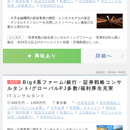
張
海外折衝
英語力が必要
転勤なし
土日祝休み
ポテンシャル
採用（未経験可）
年収600万以上
・大手金融機関の新規事業の構想・ビジネスモデルの策定
・デジタルテクノロジーを活用したイノベーション施策の立
案から実行の支…
・世界有数の総合系コンサルティングファーム ・世界約150ヵ国に
会社概要
拠点 ・約15万人以上のスペシャリスト在籍 ・評価制度がしっか…
興味あり
詳細へ
掲載期間
26/08/08～26/08/27
Big4系ファーム/銀行・証券戦略コンサ
NEW
ルタント/グローバルPJ多数/福利厚生充実
ITコンサルタント
600万円 ～ 1499万円
東京都
外資系企業
海外展開あり
（日系グローバル企業）
大手企業
管理職・マネジャー
海外出
張
海外折衝
英語力が必要
転勤なし
土日祝休み
ポテンシャル
採用（未経験可）
年収600万以上
銀行・証券業界に関する コンサルティングポジションで