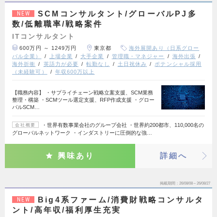
SCMコンサルタント/グローバルPJ多
NEW
数/低離職率/戦略案件
ITコンサルタント
600万円 ～ 1249万円
東京都
海外展開あり（日系グロー
バル企業）
上場企業
大手企業
管理職・マネジャー
海外出張
海外折衝
英語力が必要
転勤なし
土日祝休み
ポテンシャル採用
（未経験可）
年収600万以上
【職務内容】 ・サプライチェーン戦略立案支援、SCM業務
整理・構築 ・SCMツール選定支援、RFP作成支援 ・グロー
バルSCM…
・世界有数事業会社のグループ会社 ・世界約200都市、110,000名の
会社概要
グローバルネットワーク ・インダストリーに圧倒的な強…
興味あり
詳細へ
掲載期間
26/08/08～26/08/27
Big4系ファーム/消費財戦略コンサルタ
NEW
ント/高年収/福利厚生充実