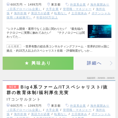
600万円 ～ 1499万円
東京都
外資系企業
海外展開あり
（日系グローバル企業）
大手企業
管理職・マネジャー
海外出
張
海外折衝
英語力が必要
転勤なし
土日祝休み
ポテンシャル
採用（未経験可）
年収600万以上
“システム開発・運用でなく上流に関わりたい” “最先端の
テクロジーに実際に触れてみたい” “テクノロジーには関
わってた…
・世界有数の総合系コンサルティングファーム ・世界約150ヵ国に
会社概要
拠点 ・約15万人以上のスペシャリスト在籍 ・評価制度がしっか…
興味あり
詳細へ
掲載期間
26/08/08～26/08/29
Big4系ファーム/ITスペシャリスト/抜
NEW
群の教育体制/福利厚生充実
ITコンサルタント
600万円 ～ 1399万円
東京都
外資系企業
海外展開あり
（日系グローバル企業）
大手企業
管理職・マネジャー
海外出
張
海外折衝
英語力が必要
転勤なし
土日祝休み
ポテンシャル