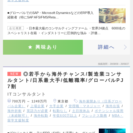
■グローバルでのSAP・Microsoft DynamicsなどのERP導入
経験者（特にSAP AFS/FMS/Reta…
・日本最大級のコンサルティングファーム ・世界24拠点 6000名の
会社概要
スペシャリスト在籍 ・インダストリーに圧倒的な強み ・評価…
興味あり
詳細へ
掲載期間
26/08/08～26/08/27
◎若手から海外チャンス/製造業コンサ
NEW
ルタント/日系最大手/低離職率/グローバルPJ
7割
ITコンサルタント
700万円 ～ 1249万円
東京都
海外展開あり（日系グロー
バル企業）
上場企業
大手企業
管理職・マネジャー
海外出張
海外折衝
英語力が必要
転勤なし
土日祝休み
ポテンシャル採用
（未経験可）
海外転勤
年収600万以上
フレックス勤務
MBA・
留学支援制度