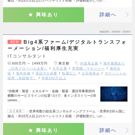
拠点 ・約15万人以上のスペシャリスト在籍 ・評価制度がしっか…
興味あり
詳細へ
掲載期間
26/08/08～26/08/27
Big4系ファーム/デジタルトランスフォ
NEW
ーメーション/福利厚生充実
ITコンサルタント
600万円 ～ 1499万円
東京都
外資系企業
海外展開あり
（日系グローバル企業）
大手企業
管理職・マネジャー
海外出
張
海外折衝
英語力が必要
転勤なし
土日祝休み
ポテンシャル
採用（未経験可）
年収600万以上
“自動車・製造・エネルギー・金融・製薬・通信等事業部内
横断のサービスラインの位置づけで、各インダストリーのB
usines…
・世界有数の総合系コンサルティングファーム ・世界約150ヵ国に
会社概要
拠点 ・約15万人以上のスペシャリスト在籍 ・評価制度がしっか…
興味あり
詳細へ