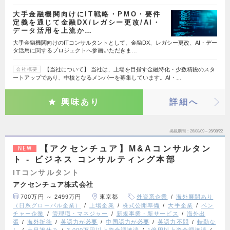
大手金融機関向けにIT戦略・PMO・要件
定義を通じて金融DX/レガシー更改/AI・
データ活用を上流か…
大手金融機関向けのITコンサルタントとして、金融DX、レガシー更改、AI・デー
タ活用に関するプロジェクトへ参画いただきま…
【当社について】 当社は、上場を目指す金融特化・少数精鋭のスタ
会社概要
ートアップであり、中核となるメンバーを募集しています。AI・…
興味あり
詳細へ
掲載期間
26/08/09～26/08/22
【アクセンチュア】M&Aコンサルタン
NEW
ト - ビジネス コンサルティング本部
ITコンサルタント
アクセンチュア株式会社
700万円 ～ 2499万円
東京都
外資系企業
海外展開あり
（日系グローバル企業）
上場企業
株式公開準備
大手企業
ベン
チャー企業
管理職・マネジャー
新規事業・新サービス
海外出
張
海外折衝
英語力が必要
中国語力が必要
英語力不問
転勤な
し
土日祝休み
3,000万円以上資金調達済
1億円以上資金調達済