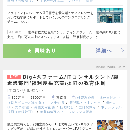
採用（未経験可）
年収600万以上
フレックス勤務
クライアントのシステム運用保守を最先端のテクノロジーを
用いて効率的にサポートしていくためのエンジニアリング・
チーム。 シス…
・世界有数の総合系コンサルティングファーム ・世界約150ヵ国に
会社概要
拠点 ・約15万人以上のスペシャリスト在籍 ・評価制度がしっか…
興味あり
詳細へ
掲載期間
26/08/08～26/08/29
Big4系ファーム/ITコンサルタント/製
NEW
造業部門/福利厚生充実/抜群の教育体制
ITコンサルタント
600万円 ～ 1399万円
東京都
外資系企業
海外展開あり
（日系グローバル企業）
大手企業
管理職・マネジャー
海外出
張
海外折衝
英語力が必要
転勤なし
土日祝休み
ポテンシャル
採用（未経験可）
年収600万以上
フレックス勤務
製造業に特化し、戦略立案から、ITまで幅広いコンサルティ
ングを実施。 組織力を生かしクロスオーバーなPJやグロー