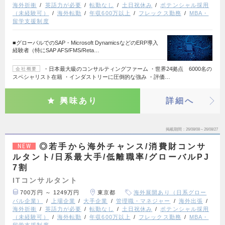
海外折衝
英語力が必要
転勤なし
土日祝休み
ポテンシャル採用
（未経験可）
海外転勤
年収600万以上
フレックス勤務
MBA・
留学支援制度
■グローバルでのSAP・Microsoft DynamicsなどのERP導入
経験者（特にSAP AFS/FMS/Reta…
・日本最大級のコンサルティングファーム ・世界24拠点 6000名の
会社概要
スペシャリスト在籍 ・インダストリーに圧倒的な強み ・評価…
興味あり
詳細へ
掲載期間
26/08/08～26/08/27
◎若手から海外チャンス/消費財コンサ
NEW
ルタント/日系最大手/低離職率/グローバルPJ
7割
ITコンサルタント
700万円 ～ 1249万円
東京都
海外展開あり（日系グロー
バル企業）
上場企業
大手企業
管理職・マネジャー
海外出張
海外折衝
英語力が必要
転勤なし
土日祝休み
ポテンシャル採用
（未経験可）
海外転勤
年収600万以上
フレックス勤務
MBA・
留学支援制度