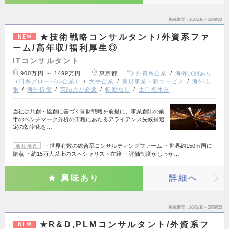
掲載期間
26/08/10～26/08/23
★技術戦略コンサルタント/外資系ファ
NEW
ーム/高年収/福利厚生◎
ITコンサルタント
900万円 ～ 1499万円
東京都
外資系企業
海外展開あり
（日系グローバル企業）
大手企業
新規事業・新サービス
海外出
張
海外折衝
英語力が必要
転勤なし
土日祝休み
当社は共創・協創に基づく知財戦略を前提に、事業創出の前
半のベンチマーク分析の工程にあたるアライアンス先候補選
定の効率化を…
・世界有数の総合系コンサルティングファーム ・世界約150ヵ国に
会社概要
拠点 ・約15万人以上のスペシャリスト在籍 ・評価制度がしっか…
興味あり
詳細へ
掲載期間
26/08/10～26/08/23
★R&D,PLMコンサルタント/外資系フ
NEW