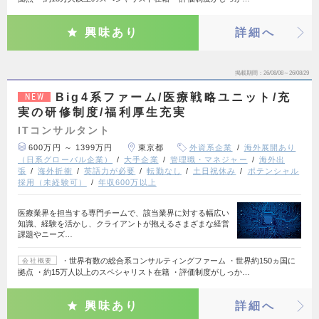
興味あり
詳細へ
掲載期間
26/08/08～26/08/29
Big4系ファーム/医療戦略ユニット/充
NEW
実の研修制度/福利厚生充実
ITコンサルタント
600万円 ～ 1399万円
東京都
外資系企業
海外展開あり
（日系グローバル企業）
大手企業
管理職・マネジャー
海外出
張
海外折衝
英語力が必要
転勤なし
土日祝休み
ポテンシャル
採用（未経験可）
年収600万以上
医療業界を担当する専門チームで、該当業界に対する幅広い
知識、経験を活かし、クライアントが抱えるさまざまな経営
課題やニーズ…
・世界有数の総合系コンサルティングファーム ・世界約150ヵ国に
会社概要
拠点 ・約15万人以上のスペシャリスト在籍 ・評価制度がしっか…
興味あり
詳細へ