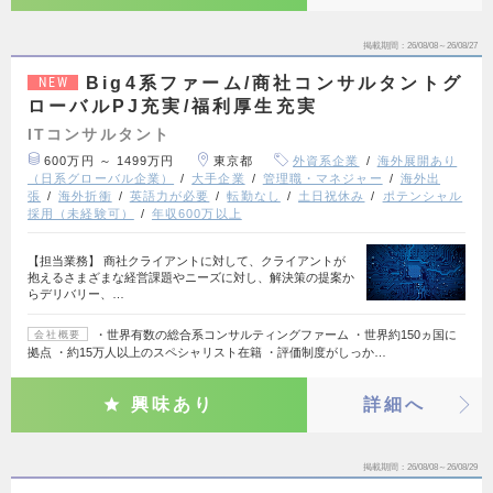
掲載期間
26/08/08～26/08/27
Big4系ファーム/商社コンサルタントグ
NEW
ローバルPJ充実/福利厚生充実
ITコンサルタント
600万円 ～ 1499万円
東京都
外資系企業
海外展開あり
（日系グローバル企業）
大手企業
管理職・マネジャー
海外出
張
海外折衝
英語力が必要
転勤なし
土日祝休み
ポテンシャル
採用（未経験可）
年収600万以上
【担当業務】 商社クライアントに対して、クライアントが
抱えるさまざまな経営課題やニーズに対し、解決策の提案か
らデリバリー、…
・世界有数の総合系コンサルティングファーム ・世界約150ヵ国に
会社概要
拠点 ・約15万人以上のスペシャリスト在籍 ・評価制度がしっか…
興味あり
詳細へ
掲載期間
26/08/08～26/08/29