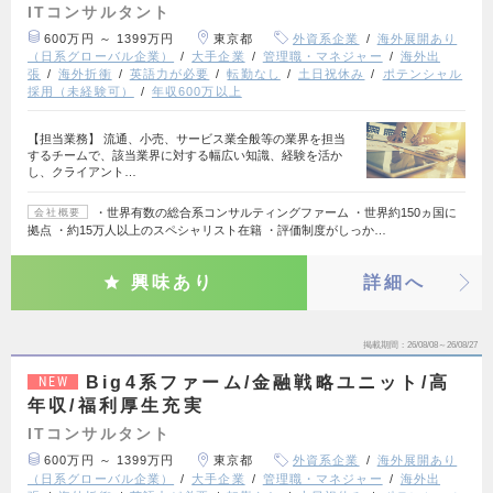
ITコンサルタント
600万円 ～ 1399万円
東京都
外資系企業
海外展開あり
（日系グローバル企業）
大手企業
管理職・マネジャー
海外出
張
海外折衝
英語力が必要
転勤なし
土日祝休み
ポテンシャル
採用（未経験可）
年収600万以上
【担当業務】 流通、小売、サービス業全般等の業界を担当
するチームで、該当業界に対する幅広い知識、経験を活か
し、クライアント…
・世界有数の総合系コンサルティングファーム ・世界約150ヵ国に
会社概要
拠点 ・約15万人以上のスペシャリスト在籍 ・評価制度がしっか…
興味あり
詳細へ
掲載期間
26/08/08～26/08/27
Big4系ファーム/金融戦略ユニット/高
NEW
年収/福利厚生充実
ITコンサルタント
600万円 ～ 1399万円
東京都
外資系企業
海外展開あり
（日系グローバル企業）
大手企業
管理職・マネジャー
海外出