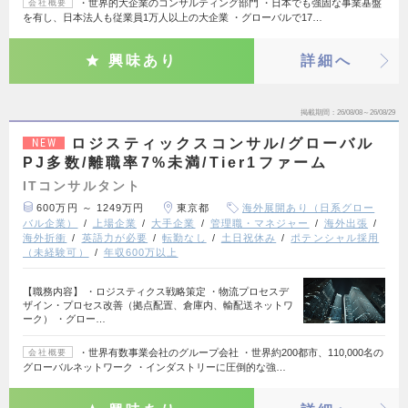
・世界的大企業のコンサルティング部門 ・日本でも強固な事業基盤
会社概要
を有し、日本法人も従業員1万人以上の大企業 ・グローバルで17…
興味あり
詳細へ
掲載期間
26/08/08～26/08/29
ロジスティックスコンサル/グローバル
NEW
PJ多数/離職率7%未満/Tier1ファーム
ITコンサルタント
600万円 ～ 1249万円
東京都
海外展開あり（日系グロー
バル企業）
上場企業
大手企業
管理職・マネジャー
海外出張
海外折衝
英語力が必要
転勤なし
土日祝休み
ポテンシャル採用
（未経験可）
年収600万以上
【職務内容】 ・ロジスティクス戦略策定 ・物流プロセスデ
ザイン・プロセス改善（拠点配置、倉庫内、輸配送ネットワ
ーク） ・グロー…
・世界有数事業会社のグループ会社 ・世界約200都市、110,000名の
会社概要
グローバルネットワーク ・インダストリーに圧倒的な強…