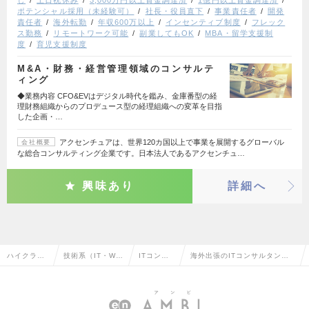
ポテンシャル採用（未経験可）
社長・役員直下
事業責任者
開発
責任者
海外転勤
年収600万以上
インセンティブ制度
フレック
ス勤務
リモートワーク可能
副業してもOK
MBA・留学支援制
度
育児支援制度
M&A・財務・経営管理領域のコンサルテ
ィング
◆業務内容 CFO&EVはデジタル時代を鑑み、金庫番型の経
理財務組織からのプロデュース型の経理組織への変革を目指
した企画・…
アクセンチュアは、世界120カ国以上で事業を展開するグローバル
会社概要
な総合コンサルティング企業です。日本法人であるアクセンチュ…
興味あり
詳細へ
ハイクラス
技術系（IT・We
ITコンサ
海外出張のITコンサルタント
求人TOP
b・通信系）
ルタント
の転職・求人情報一覧