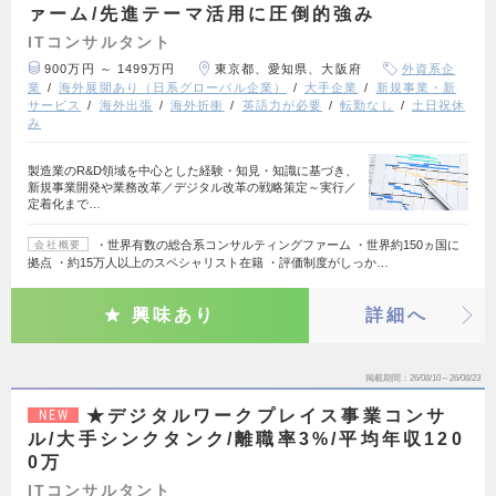
ァーム/先進テーマ活用に圧倒的強み
ITコンサルタント
900万円 ～ 1499万円
東京都、愛知県、大阪府
外資系企
業
海外展開あり（日系グローバル企業）
大手企業
新規事業・新
サービス
海外出張
海外折衝
英語力が必要
転勤なし
土日祝休
み
製造業のR&D領域を中心とした経験・知見・知識に基づき、
新規事業開発や業務改革／デジタル改革の戦略策定～実行／
定着化まで…
・世界有数の総合系コンサルティングファーム ・世界約150ヵ国に
会社概要
拠点 ・約15万人以上のスペシャリスト在籍 ・評価制度がしっか…
興味あり
詳細へ
掲載期間
26/08/10～26/08/23
★デジタルワークプレイス事業コンサ
NEW
ル/大手シンクタンク/離職率3%/平均年収120
0万
ITコンサルタント