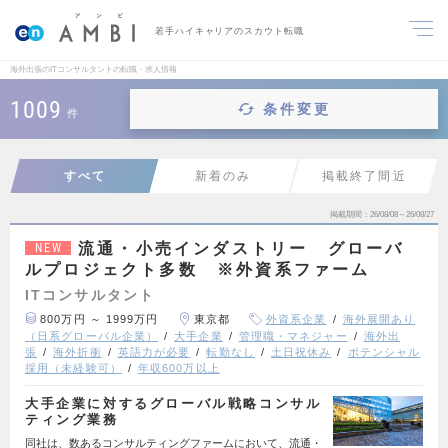
若手ハイキャリアのスカウト転職
海外出張のITコンサルタントの転職・求人情報
1009
条件変更
件
すべて
新着のみ
掲載終了間近
掲載期間
26/08/08～26/08/27
流通・小売インダストリー グローバ
NEW
ルプロジェクト多数 ※外資系ファーム
ITコンサルタント
800万円 ～ 1999万円
東京都
外資系企業
海外展開あり
（日系グローバル企業）
大手企業
管理職・マネジャー
海外出
張
海外折衝
英語力が必要
転勤なし
土日祝休み
ポテンシャル
採用（未経験可）
年収600万以上
大手企業に対するグローバル戦略コンサル
ティング業務
同社は、数あるコンサルティングファームにおいて、流通・