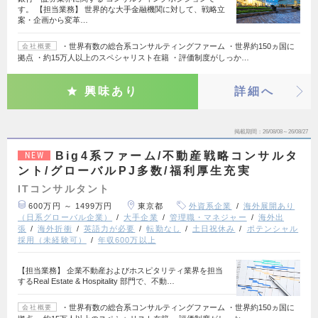
す。 【担当業務】 世界的な大手金融機関に対して、戦略立
案・企画から変革…
・世界有数の総合系コンサルティングファーム ・世界約150ヵ国に
会社概要
拠点 ・約15万人以上のスペシャリスト在籍 ・評価制度がしっか…
興味あり
詳細へ
掲載期間
26/08/08～26/08/27
Big4系ファーム/不動産戦略コンサルタ
NEW
ント/グローバルPJ多数/福利厚生充実
ITコンサルタント
600万円 ～ 1499万円
東京都
外資系企業
海外展開あり
（日系グローバル企業）
大手企業
管理職・マネジャー
海外出
張
海外折衝
英語力が必要
転勤なし
土日祝休み
ポテンシャル
採用（未経験可）
年収600万以上
【担当業務】 企業不動産およびホスピタリティ業界を担当
するReal Estate & Hospitality 部門で、不動…
・世界有数の総合系コンサルティングファーム ・世界約150ヵ国に
会社概要