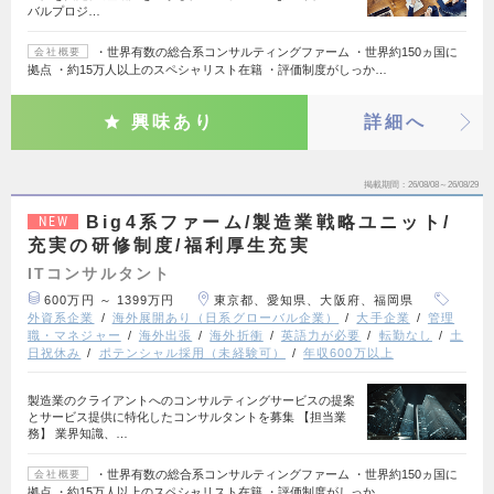
バルプロジ…
・世界有数の総合系コンサルティングファーム ・世界約150ヵ国に
会社概要
拠点 ・約15万人以上のスペシャリスト在籍 ・評価制度がしっか…
興味あり
詳細へ
掲載期間
26/08/08～26/08/29
Big4系ファーム/製造業戦略ユニット/
NEW
充実の研修制度/福利厚生充実
ITコンサルタント
600万円 ～ 1399万円
東京都、愛知県、大阪府、福岡県
外資系企業
海外展開あり（日系グローバル企業）
大手企業
管理
職・マネジャー
海外出張
海外折衝
英語力が必要
転勤なし
土
日祝休み
ポテンシャル採用（未経験可）
年収600万以上
製造業のクライアントへのコンサルティングサービスの提案
とサービス提供に特化したコンサルタントを募集 【担当業
務】 業界知識、…
・世界有数の総合系コンサルティングファーム ・世界約150ヵ国に
会社概要
拠点 ・約15万人以上のスペシャリスト在籍 ・評価制度がしっか…