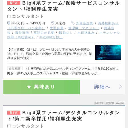
Big4系ファーム/保険サービスコンサル
NEW
タント/福利厚生充実
ITコンサルタント
600万円 ～ 1499万円
東京都
外資系企業
海外展開あり
（日系グローバル企業）
大手企業
管理職・マネジャー
海外出
張
海外折衝
英語力が必要
転勤なし
土日祝休み
ポテンシャル
採用（未経験可）
年収600万以上
【担当業務】 我々は、グローバルおよび国内の大手保険会
社に対して、戦略立案・企画から変革の実行に至るまで、業
界や規制の知見…
・世界有数の総合系コンサルティングファーム ・世界約150ヵ国に
会社概要
拠点 ・約15万人以上のスペシャリスト在籍 ・評価制度がしっか…
興味あり
詳細へ
掲載期間
26/08/08～26/08/29
Big4系ファーム/デジタルコンサルタン
NEW
ト/第二新卒採用/福利厚生充実
ITコンサルタント