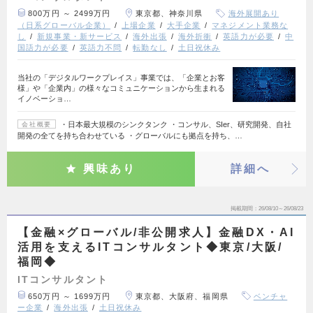
800万円 ～ 2499万円
東京都、神奈川県
海外展開あり
（日系グローバル企業）
上場企業
大手企業
マネジメント業務な
し
新規事業・新サービス
海外出張
海外折衝
英語力が必要
中
国語力が必要
英語力不問
転勤なし
土日祝休み
当社の「デジタルワークプレイス」事業では、「企業とお客
様」や「企業内」の様々なコミュニケーションから生まれる
イノベーショ…
・日本最大規模のシンクタンク ・コンサル、SIer、研究開発、自社
会社概要
開発の全てを持ち合わせている ・グローバルにも拠点を持ち、…
興味あり
詳細へ
掲載期間
26/08/10～26/08/23
【金融×グローバル/非公開求人】金融DX・AI
活用を支えるITコンサルタント◆東京/大阪/
福岡◆
ITコンサルタント
650万円 ～ 1699万円
東京都、大阪府、福岡県
ベンチャ
ー企業
海外出張
土日祝休み