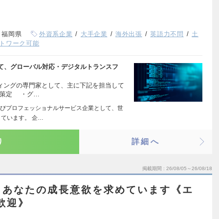
、福岡県
外資系企業
大手企業
海外出張
英語力不問
土
トワーク可能
て、グローバル対応・デジタルトランスフ
ティングの専門家として、主に下記を担当して
の策定 ・グ…
びプロフェッショナルサービス企業として、世
ています。 企…
り
詳細へ
掲載期間
26/08/05～26/08/18
】あなたの成長意欲を求めています《エ
歓迎》