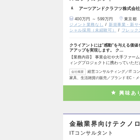
アーツアンドクラフツ株式会社
400万円 ～ 599万円
東京都
ジメント業務なし
新規事業・新サ
シャル採用（未経験可）
フレック
クライアントには"感動"を与える価
アアップを実現します。 ク…
【業務内容】 事業会社や大手ファーム
ィングプロジェクトに携わっていただ
経営コンサルティング／IT コ
会社概要
家具、生活雑貨の販売／ブランド EC・
興味あ
金融業界向けテクノ
ITコンサルタント