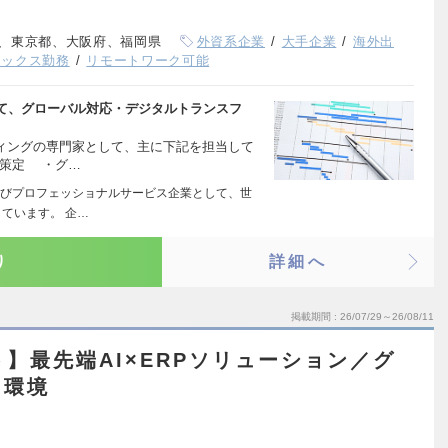
、東京都、大阪府、福岡県
外資系企業
大手企業
海外出
レックス勤務
リモートワーク可能
て、グローバル対応・デジタルトランスフ
ティングの専門家として、主に下記を担当して
の策定 ・グ…
びプロフェッショナルサービス企業として、世
ています。 企…
り
詳細へ
掲載期間
26/07/29～26/08/11
ト】最先端AI×ERPソリューション／グ
る環境