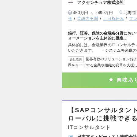
アクセンチュア株式会社
450万円 ～ 2499万円
北海道
張
英語力不問
土日祝休み
フ
銀行、証券、保険の金融各分野におい
ォーメーションを主体的に推進…
具体的には、金融業界のITコンサル
いただきます。 ・システム将来像
世界有数のソリューションおよ
会社概要
界をリードする企業や組織の変革を支援し
興味あ
【SAPコンサルタン
ローバルに挑戦でき
ITコンサルタント
日本アイ・ビー・エム株式会社