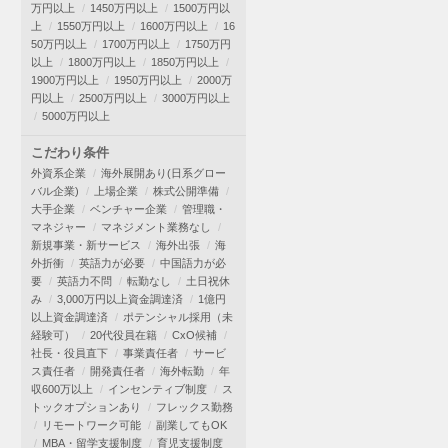
万円以上
1450万円以上
1500万円以
上
1550万円以上
1600万円以上
16
50万円以上
1700万円以上
1750万円
以上
1800万円以上
1850万円以上
1900万円以上
1950万円以上
2000万
円以上
2500万円以上
3000万円以上
5000万円以上
こだわり条件
外資系企業
海外展開あり(日系グロー
バル企業)
上場企業
株式公開準備
大手企業
ベンチャー企業
管理職・
マネジャー
マネジメント業務なし
新規事業・新サービス
海外出張
海
外折衝
英語力が必要
中国語力が必
要
英語力不問
転勤なし
土日祝休
み
3,000万円以上資金調達済
1億円
以上資金調達済
ポテンシャル採用（未
経験可）
20代役員在籍
CxO候補
社長・役員直下
事業責任者
サービ
ス責任者
開発責任者
海外転勤
年
収600万以上
インセンティブ制度
ス
トックオプションあり
フレックス勤務
リモートワーク可能
副業してもOK
MBA・留学支援制度
育児支援制度