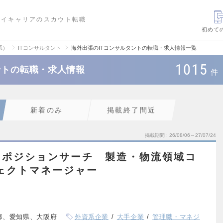
ハイキャリアのスカウト転職
初めて
系）
ITコンサルタント
海外出張のITコンサルタントの転職・求人情報一覧
1015
ントの転職・求人情報
件
新着のみ
掲載終了間近
掲載期間
26/08/06～27/07/24
】ポジションサーチ 製造・物流領域コ
ェクトマネージャー
都、愛知県、大阪府
外資系企業
大手企業
管理職・マネジ