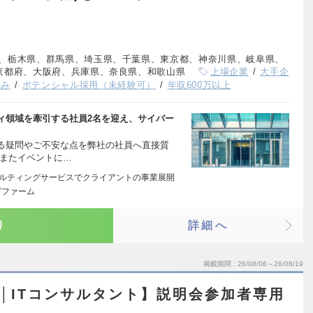
、栃木県、群馬県、埼玉県、千葉県、東京都、神奈川県、岐阜県、
京都府、大阪府、兵庫県、奈良県、和歌山県
上場企業
大手企
休み
ポテンシャル採用（未経験可）
年収600万以上
ィ領域を牽引する社員2名を迎え、サイバー
る疑問やご不安な点を弊社の社員へ直接質
 またイベントに…
サルティングサービスでクライアントの事業展開
グファーム
り
詳細へ
掲載期間
26/08/06～26/08/19
会│ITコンサルタント】説明会参加者専用