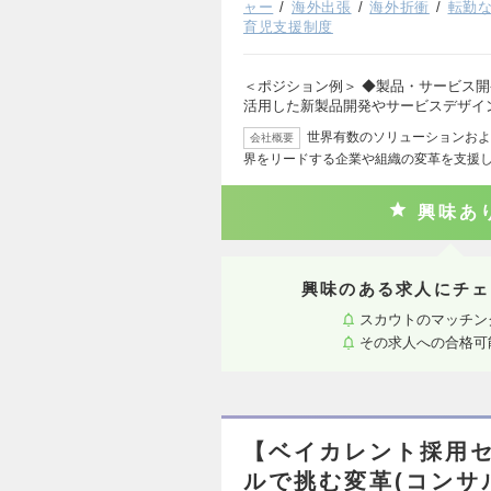
ャー
海外出張
海外折衝
転勤
育児支援制度
＜ポジション例＞ ◆製品・サービス開発D
活用した新製品開発やサービスデザイ
世界有数のソリューションおよ
会社概要
界をリードする企業や組織の変革を支援し
興味あ
興味のある求人にチェ
スカウトのマッチン
その求人への合格可
【ベイカレント採用
ルで挑む変革(コンサル