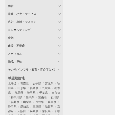
商社
流通・小売・サービス
広告・出版・マスコミ
コンサルティング
金融
建設・不動産
メディカル
物流・運輸
その他(インフラ・教育・官公庁など)
希望勤務地
北海道
青森県
岩手県
宮城県
秋
田県
山形県
福島県
茨城県
栃木
県
群馬県
埼玉県
千葉県
東京都
神奈川県
新潟県
富山県
石川県
福井県
山梨県
長野県
岐阜県
静岡県
愛知県
三重県
滋賀県
京
都府
大阪府
兵庫県
奈良県
和歌