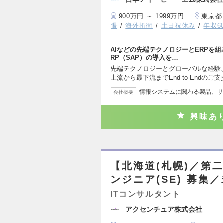
900万円 ～ 1999万円
東京都
張
海外折衝
土日祝休み
年収6
AIなどの先端テクノロジーとERPを
RP（SAP）の導入を…
先端テクノロジーとグローバルな経験
上流から最下流までEnd-to-Endのご
情報システムに関わる製品、サ
会社概要
興味あ
【北海道(札幌)／第
ンジニア(SE) 募集
ITコンサルタント
アクセンチュア株式会社