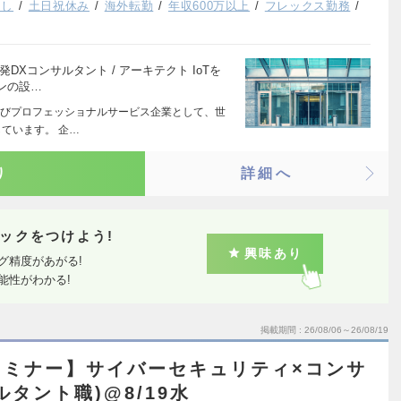
なし
土日祝休み
海外転勤
年収600万以上
フレックス勤務
Xコンサルタント / アーキテクト IoTを
ンの設…
びプロフェッショナルサービス企業として、世
ています。 企…
り
詳細へ
ックをつけよう!
興味あり
グ精度があがる!
能性がわかる!
掲載期間
26/08/06～26/08/19
セミナー】サイバーセキュリティ×コンサ
タント職)@8/19水