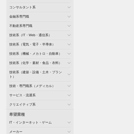
コンサルタント系
金融系専門職
不動産系専門職
技術系（IT・Web・通信系）
技術系（電気・電子・半導体）
技術系（機械・メカトロ・自動車）
技術系（化学・素材・食品・衣料）
技術系（建築・設備・土木・プラン
ト）
技術・専門職系（メディカル）
サービス・流通系
クリエイティブ系
希望業種
IT・インターネット・ゲーム
メーカー