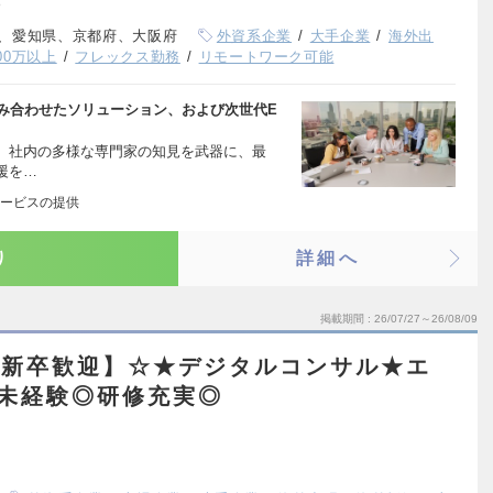
、愛知県、京都府、大阪府
外資系企業
大手企業
海外出
00万以上
フレックス勤務
リモートワーク可能
組み合わせたソリューション、および次世代E
、社内の多様な専門家の知見を武器に、最
支援を…
ービスの提供
り
詳細へ
掲載期間
26/07/27～26/08/09
二新卒歓迎】☆★デジタルコンサル★エ
／未経験◎研修充実◎