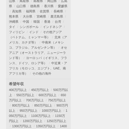
山県
鳥取県
島根県
岡山県
広島
県
山口県
徳島県
香川県
愛媛県
高知県
福岡県
佐賀県
長崎県
熊本県
大分県
宮崎県
鹿児島県
沖縄県
中国
韓国
香港
台湾
タイ
シンガポール
インドネシア
フィリピン
インド
その他アジア
（ベトナム、ミャンマー等）
北米（ア
メリカ、カナダ等）
中南米（メキシ
コ、ブラジル、アルゼンチン等）
オセ
アニア（オーストラリア、ニュージーラ
ンド等）
ヨーロッパ（イギリス、フラ
ンス、ドイツ、ロシア等）
中近東・ア
フリカ（モロッコ、エジプト、UAE、南
アフリカ等）
その他の海外
希望年収
400万円以上
450万円以上
500万円以
上
550万円以上
600万円以上
650
万円以上
700万円以上
750万円以上
800万円以上
850万円以上
900万円
以上
950万円以上
1000万円以上
1
050万円以上
1100万円以上
1150万
円以上
1200万円以上
1250万円以上
1300万円以上
1350万円以上
1400