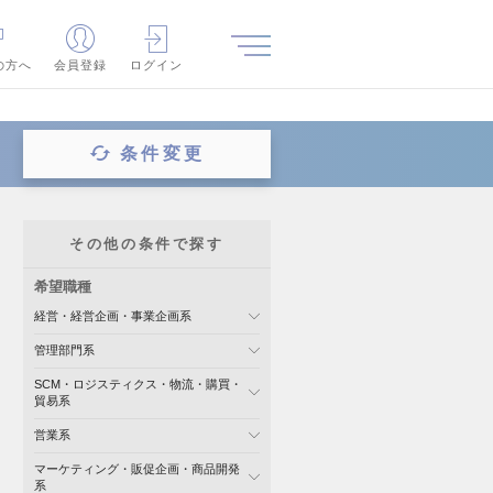
の方へ
会員登録
ログイン
条件変更
その他の条件で探す
希望職種
経営・経営企画・事業企画系
管理部門系
SCM・ロジスティクス・物流・購買・
貿易系
営業系
マーケティング・販促企画・商品開発
系