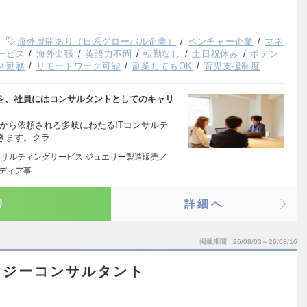
海外展開あり（日系グローバル企業）
ベンチャー企業
マネ
ービス
海外出張
英語力不問
転勤なし
土日祝休み
ポテン
ス勤務
リモートワーク可能
副業してもOK
育児支援制度
値を、社員にはコンサルタントとしてのキャリ
から依頼される多岐にわたるITコンサルテ
きます。クラ…
ンサルティングサービス ジュエリー製造販売／
メディア事…
り
詳細へ
掲載期間
26/08/03～26/08/16
ロジーコンサルタント