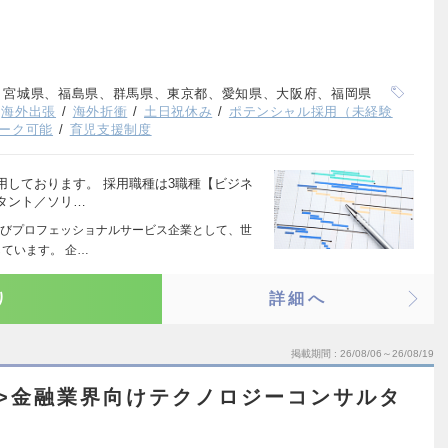
、宮城県、福島県、群馬県、東京都、愛知県、大阪府、福岡県
海外出張
海外折衝
土日祝休み
ポテンシャル採用（未経験
ーク可能
育児支援制度
用しております。 採用職種は3職種【ビジネ
タント／ソリ…
びプロフェッショナルサービス企業として、世
ています。 企…
り
詳細へ
掲載期間
26/08/06～26/08/19
>金融業界向けテクノロジーコンサルタ