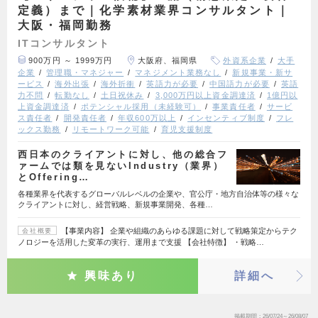
定義）まで｜化学素材業界コンサルタント｜
大阪・福岡勤務
ITコンサルタント
900万円 ～ 1999万円
大阪府、福岡県
外資系企業
大手
企業
管理職・マネジャー
マネジメント業務なし
新規事業・新サ
ービス
海外出張
海外折衝
英語力が必要
中国語力が必要
英語
力不問
転勤なし
土日祝休み
3,000万円以上資金調達済
1億円以
上資金調達済
ポテンシャル採用（未経験可）
事業責任者
サービ
ス責任者
開発責任者
年収600万以上
インセンティブ制度
フレ
ックス勤務
リモートワーク可能
育児支援制度
西日本のクライアントに対し、他の総合フ
ァームでは類を見ないIndustry（業界）
とOffering…
各種業界を代表するグローバルレベルの企業や、官公庁・地方自治体等の様々な
クライアントに対し、経営戦略、新規事業開発、各種…
【事業内容】 企業や組織のあらゆる課題に対して戦略策定からテク
会社概要
ノロジーを活用した変革の実行、運用まで支援 【会社特徴】 ・戦略…
興味あり
詳細へ
掲載期間
26/07/24～26/08/07