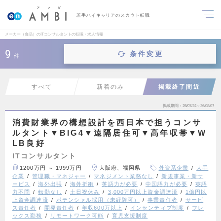
若手ハイキャリアのスカウト転職
メーカー（食品）のITコンサルタントの転職・求人情報
9
条件変更
件
すべて
新着のみ
掲載終了間近
掲載期間
26/07/24～26/08/07
消費財業界の構想設計を西日本で担うコンサ
ルタント▼BIG4▼遠隔居住可▼高年収帯▼W
LB良好
ITコンサルタント
1200万円 ～ 1999万円
大阪府、福岡県
外資系企業
大手
企業
管理職・マネジャー
マネジメント業務なし
新規事業・新サ
ービス
海外出張
海外折衝
英語力が必要
中国語力が必要
英語
力不問
転勤なし
土日祝休み
3,000万円以上資金調達済
1億円以
上資金調達済
ポテンシャル採用（未経験可）
事業責任者
サービ
ス責任者
開発責任者
年収600万以上
インセンティブ制度
フレ
ックス勤務
リモートワーク可能
育児支援制度