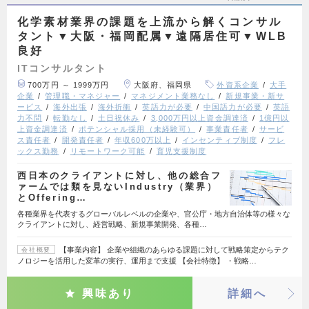
化学素材業界の課題を上流から解くコンサル
タント▼大阪・福岡配属▼遠隔居住可▼WLB
良好
ITコンサルタント
700万円 ～ 1999万円
大阪府、福岡県
外資系企業
大手
企業
管理職・マネジャー
マネジメント業務なし
新規事業・新サ
ービス
海外出張
海外折衝
英語力が必要
中国語力が必要
英語
力不問
転勤なし
土日祝休み
3,000万円以上資金調達済
1億円以
上資金調達済
ポテンシャル採用（未経験可）
事業責任者
サービ
ス責任者
開発責任者
年収600万以上
インセンティブ制度
フレ
ックス勤務
リモートワーク可能
育児支援制度
西日本のクライアントに対し、他の総合フ
ァームでは類を見ないIndustry（業界）
とOffering…
各種業界を代表するグローバルレベルの企業や、官公庁・地方自治体等の様々な
クライアントに対し、経営戦略、新規事業開発、各種…
【事業内容】 企業や組織のあらゆる課題に対して戦略策定からテク
会社概要
ノロジーを活用した変革の実行、運用まで支援 【会社特徴】 ・戦略…
興味あり
詳細へ