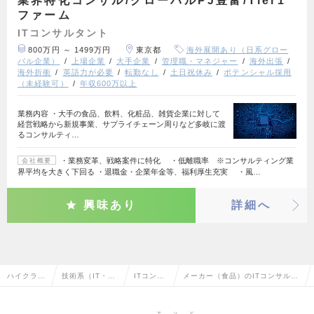
業界特化コンサル/グローバルPJ豊富/Tier1
ファーム
ITコンサルタント
800万円 ～ 1499万円
東京都
海外展開あり（日系グロー
バル企業）
上場企業
大手企業
管理職・マネジャー
海外出張
海外折衝
英語力が必要
転勤なし
土日祝休み
ポテンシャル採用
（未経験可）
年収600万以上
業務内容 ・大手の食品、飲料、化粧品、雑貨企業に対して
経営戦略から新規事業、サプライチェーン周りなど多岐に渡
るコンサルティ…
・業務変革、戦略案件に特化 ・低離職率 ※コンサルティング業
会社概要
界平均を大きく下回る ・退職金・企業年金等、福利厚生充実 ・風…
興味あり
詳細へ
ハイクラス
技術系（IT・W
ITコンサ
メーカー（食品）のITコンサルタ
求人TOP
eb・通信系）
ルタント
ントの転職・求人情報一覧