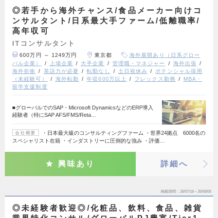
◎若手から海外チャンス/食品メーカー向けコ
ンサルタント/日系最大手ファーム/低離職率/
高年収可
ITコンサルタント
600万円 ～ 1249万円
東京都
海外展開あり（日系グロー
バル企業）
上場企業
大手企業
管理職・マネジャー
海外出張
海外折衝
英語力が必要
転勤なし
土日祝休み
ポテンシャル採用
（未経験可）
海外転勤
年収600万以上
フレックス勤務
MBA・
留学支援制度
■グローバルでのSAP・Microsoft DynamicsなどのERP導入
経験者（特にSAP AFS/FMS/Reta…
・日本最大級のコンサルティングファーム ・世界24拠点 6000名の
会社概要
スペシャリスト在籍 ・インダストリーに圧倒的な強み ・評価…
興味あり
詳細へ
掲載期間
26/07/18～26/08/06
◎未経験者歓迎◎/化粧品、飲料、食品、雑貨