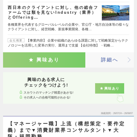
西日本のクライアントに対し、他の総合フ
ァームでは類を見ないIndustry（業界）
とOffering…
各種業界を代表するグローバルレベルの企業や、官公庁・地方自治体等の様々な
クライアントに対し、経営戦略、新規事業開発、各種…
【事業内容】 企業や組織のあらゆる課題に対して戦略策定からテク
会社概要
ノロジーを活用した変革の実行、運用まで支援 【会社特徴】 ・戦略…
興味あり
詳細へ
興味のある求人に
チェックをつけよう!
興味あり
スカウトのマッチング精度があがる!
その求人への合格可能性がわかる!
掲載期間
26/07/24～26/08/07
【マネージャー職】上流（構想策定・要件定
義）まで▼消費財業界コンサルタント▼大
阪・福岡勤務