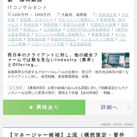
ITコンサルタント
1200万円 ～ 1999万円
大阪府、福岡県
外資系企業
大手
企業
管理職・マネジャー
マネジメント業務なし
新規事業・新サ
ービス
海外出張
海外折衝
英語力が必要
中国語力が必要
英語
力不問
転勤なし
土日祝休み
3,000万円以上資金調達済
1億円以
上資金調達済
ポテンシャル採用（未経験可）
事業責任者
サービ
ス責任者
開発責任者
年収600万以上
インセンティブ制度
フレ
ックス勤務
リモートワーク可能
育児支援制度
西日本のクライアントに対し、他の総合フ
ァームでは類を見ないIndustry（業界）
とOffering…
各種業界を代表するグローバルレベルの企業や、官公庁・地方自治体等の様々な
クライアントに対し、経営戦略、新規事業開発、各種…
【事業内容】 企業や組織のあらゆる課題に対して戦略策定からテク
会社概要
ノロジーを活用した変革の実行、運用まで支援 【会社特徴】 ・戦略…
興味あり
詳細へ
掲載期間
26/07/24～26/08/06
【マネージャー候補】上流（構想策定・要件