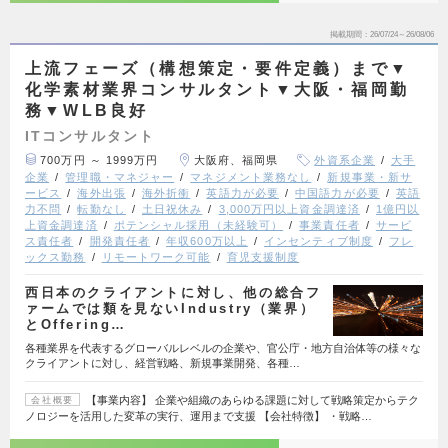
掲載期間
26/07/24～26/08/06
上流フェーズ（構想策定・要件定義）まで▼
化学素材業界コンサルタント▼大阪・福岡勤
務▼WLB良好
ITコンサルタント
700万円 ～ 1999万円
大阪府、福岡県
外資系企業
大手
企業
管理職・マネジャー
マネジメント業務なし
新規事業・新サ
ービス
海外出張
海外折衝
英語力が必要
中国語力が必要
英語
力不問
転勤なし
土日祝休み
3,000万円以上資金調達済
1億円以
上資金調達済
ポテンシャル採用（未経験可）
事業責任者
サービ
ス責任者
開発責任者
年収600万以上
インセンティブ制度
フレ
ックス勤務
リモートワーク可能
育児支援制度
西日本のクライアントに対し、他の総合フ
ァームでは類を見ないIndustry（業界）
とOffering…
各種業界を代表するグローバルレベルの企業や、官公庁・地方自治体等の様々な
クライアントに対し、経営戦略、新規事業開発、各種…
【事業内容】 企業や組織のあらゆる課題に対して戦略策定からテク
会社概要
ノロジーを活用した変革の実行、運用まで支援 【会社特徴】 ・戦略…