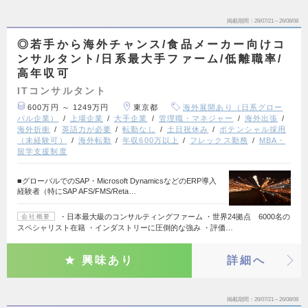
掲載期間
26/07/21～26/08/08
◎若手から海外チャンス/食品メーカー向けコ
ンサルタント/日系最大手ファーム/低離職率/
高年収可
ITコンサルタント
600万円 ～ 1249万円
東京都
海外展開あり（日系グロー
バル企業）
上場企業
大手企業
管理職・マネジャー
海外出張
海外折衝
英語力が必要
転勤なし
土日祝休み
ポテンシャル採用
（未経験可）
海外転勤
年収600万以上
フレックス勤務
MBA・
留学支援制度
■グローバルでのSAP・Microsoft DynamicsなどのERP導入
経験者（特にSAP AFS/FMS/Reta…
・日本最大級のコンサルティングファーム ・世界24拠点 6000名の
会社概要
スペシャリスト在籍 ・インダストリーに圧倒的な強み ・評価…
興味あり
詳細へ
掲載期間
26/07/21～26/08/08