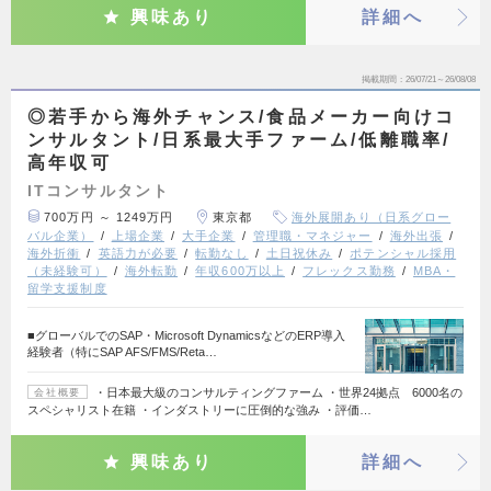
興味あり
詳細へ
掲載期間
26/07/21～26/08/08
◎若手から海外チャンス/食品メーカー向けコ
ンサルタント/日系最大手ファーム/低離職率/
高年収可
ITコンサルタント
700万円 ～ 1249万円
東京都
海外展開あり（日系グロー
バル企業）
上場企業
大手企業
管理職・マネジャー
海外出張
海外折衝
英語力が必要
転勤なし
土日祝休み
ポテンシャル採用
（未経験可）
海外転勤
年収600万以上
フレックス勤務
MBA・
留学支援制度
■グローバルでのSAP・Microsoft DynamicsなどのERP導入
経験者（特にSAP AFS/FMS/Reta…
・日本最大級のコンサルティングファーム ・世界24拠点 6000名の
会社概要
スペシャリスト在籍 ・インダストリーに圧倒的な強み ・評価…
興味あり
詳細へ