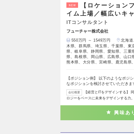
【ロケーション
NEW
イム上場／幅広いキ
ITコンサルタント
フューチャー株式会社
550万円 ～ 1549万円
北海道
木県、群馬県、埼玉県、千葉県、東
県、岐阜県、静岡県、愛知県、三重
県、島根県、岡山県、広島県、山口
熊本県、大分県、宮崎県、鹿児島県
【ポジション例】 以下のようなポジ
なポジションを検討させていただきます
【経営とITをデザインする】
会社概要
ロジーをベースに未来をデザインする力
興味あ