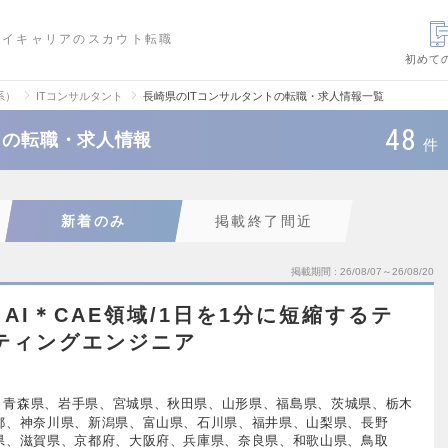
ハイキャリアのスカウト転職
初めて
系）
ITコンサルタント
長崎県のITコンサルタントの転職・求人情報一覧
48
トの転職・求人情報
件
新着のみ
掲載終了間近
掲載期間
26/08/07～26/08/20
AI＊CAE領域/1日を1分に短縮するテ
ティングエンジニア
、青森県、岩手県、宮城県、秋田県、山形県、福島県、茨城県、栃木
都、神奈川県、新潟県、富山県、石川県、福井県、山梨県、長野
県、滋賀県、京都府、大阪府、兵庫県、奈良県、和歌山県、鳥取