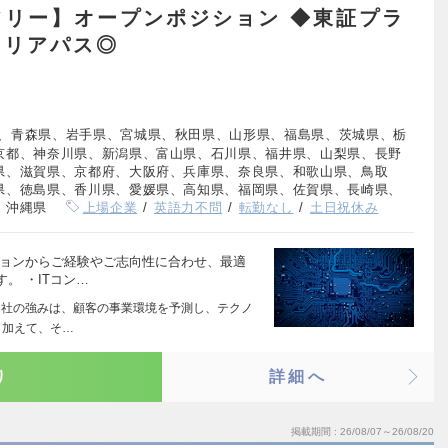
フリー】オープンポジション ◆東証プラ
ャリアパス◎
、青森県、岩手県、宮城県、秋田県、山形県、福島県、茨城県、栃
京都、神奈川県、新潟県、富山県、石川県、福井県、山梨県、長野
県、滋賀県、京都府、大阪府、兵庫県、奈良県、和歌山県、鳥取
県、徳島県、香川県、愛媛県、高知県、福岡県、佐賀県、長崎県、
、沖縄県
上場企業
英語力不問
転勤なし
土日祝休み
ションからご経験やご志向性に合わせ、最適
。 ・ITコン…
 同社の強みは、顧客の事業環境を予測し、テクノ
。加えて、そ…
り
詳細へ
掲載期間
26/08/07～26/08/20