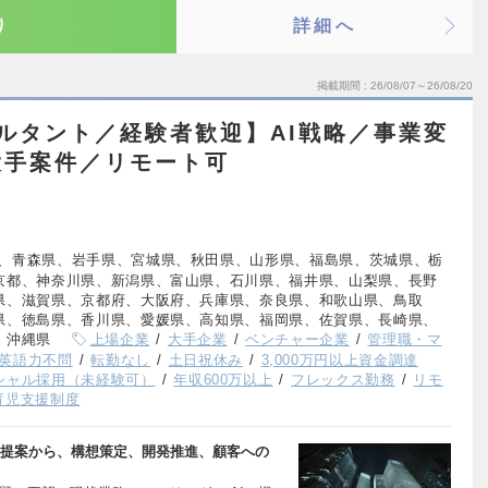
り
詳細へ
掲載期間
26/08/07～26/08/20
サルタント／経験者歓迎】AI戦略／事業変
大手案件／リモート可
、青森県、岩手県、宮城県、秋田県、山形県、福島県、茨城県、栃
京都、神奈川県、新潟県、富山県、石川県、福井県、山梨県、長野
県、滋賀県、京都府、大阪府、兵庫県、奈良県、和歌山県、鳥取
県、徳島県、香川県、愛媛県、高知県、福岡県、佐賀県、長崎県、
、沖縄県
上場企業
大手企業
ベンチャー企業
管理職・マ
英語力不問
転勤なし
土日祝休み
3,000万円以上資金調達
シャル採用（未経験可）
年収600万以上
フレックス勤務
リモ
育児支援制度
の提案から、構想策定、開発推進、顧客への