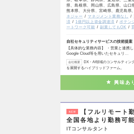
県、島根県、岡山県、広島県、山口
熊本県、大分県、宮崎県、鹿児島県
ネジャー
マネジメント業務なし
済
1億円以上資金調達済
ポテン
ートワーク可能
副業してもOK
自社セキュリティサービスの技術提案
【具体的な業務内容】 ・営業と連携した
Google Cloud等を用いたセキュリ…
DX・AI領域のコンサルティ
会社概要
を展開するハイブリッドファーム。
興味あ
【フルリモート勤
NEW
全国各地より勤務可
ITコンサルタント