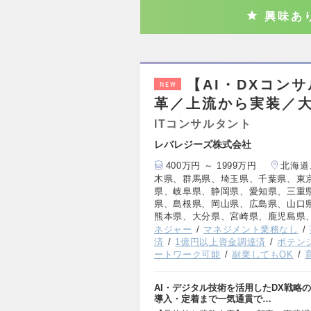
興味あ
【AI・DXコン
NEW
革／上流から実装／
ITコンサルタント
レバレジーズ株式会社
400万円 ～ 1999万円
北海道
木県、群馬県、埼玉県、千葉県、東
県、岐阜県、静岡県、愛知県、三重
県、島根県、岡山県、広島県、山口
熊本県、大分県、宮崎県、鹿児島県
ネジャー
マネジメント業務なし
済
1億円以上資金調達済
ポテン
ートワーク可能
副業してもOK
AI・デジタル技術を活用したDX戦略
導入・定着まで一気通貫で…