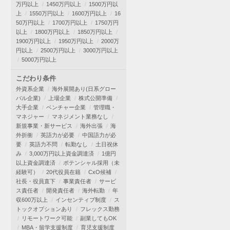
万円以上
1450万円以上
1500万円以
上
1550万円以上
1600万円以上
16
50万円以上
1700万円以上
1750万円
以上
1800万円以上
1850万円以上
1900万円以上
1950万円以上
2000万
円以上
2500万円以上
3000万円以上
5000万円以上
こだわり条件
外資系企業
海外展開あり(日系グロー
バル企業)
上場企業
株式公開準備
大手企業
ベンチャー企業
管理職・
マネジャー
マネジメント業務なし
新規事業・新サービス
海外出張
海
外折衝
英語力が必要
中国語力が必
要
英語力不問
転勤なし
土日祝休
み
3,000万円以上資金調達済
1億円
以上資金調達済
ポテンシャル採用（未
経験可）
20代役員在籍
CxO候補
社長・役員直下
事業責任者
サービ
ス責任者
開発責任者
海外転勤
年
収600万以上
インセンティブ制度
ス
トックオプションあり
フレックス勤務
リモートワーク可能
副業してもOK
MBA・留学支援制度
育児支援制度