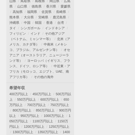
山県
鳥取県
島根県
岡山県
広島
県
山口県
徳島県
香川県
愛媛県
高知県
福岡県
佐賀県
長崎県
熊本県
大分県
宮崎県
鹿児島県
沖縄県
中国
韓国
香港
台湾
タイ
シンガポール
インドネシア
フィリピン
インド
その他アジア
（ベトナム、ミャンマー等）
北米（ア
メリカ、カナダ等）
中南米（メキシ
コ、ブラジル、アルゼンチン等）
オセ
アニア（オーストラリア、ニュージーラ
ンド等）
ヨーロッパ（イギリス、フラ
ンス、ドイツ、ロシア等）
中近東・ア
フリカ（モロッコ、エジプト、UAE、南
アフリカ等）
その他の海外
希望年収
400万円以上
450万円以上
500万円以
上
550万円以上
600万円以上
650
万円以上
700万円以上
750万円以上
800万円以上
850万円以上
900万円
以上
950万円以上
1000万円以上
1
050万円以上
1100万円以上
1150万
円以上
1200万円以上
1250万円以上
1300万円以上
1350万円以上
1400