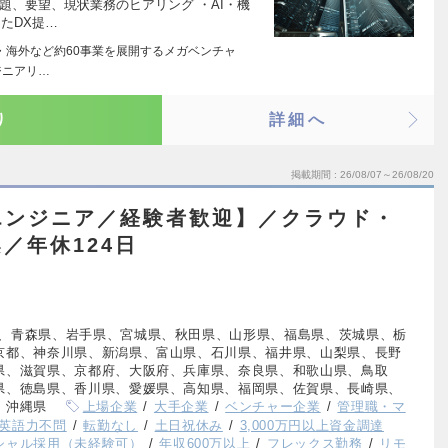
題、要望、現状業務のヒアリング ・AI・機
たDX提…
aS・海外など約60事業を展開するメガベンチャ
ジニアリ…
り
詳細へ
掲載期間
26/08/07～26/08/20
エンジニア／経験者歓迎】／クラウド・
／年休124日
、青森県、岩手県、宮城県、秋田県、山形県、福島県、茨城県、栃
京都、神奈川県、新潟県、富山県、石川県、福井県、山梨県、長野
県、滋賀県、京都府、大阪府、兵庫県、奈良県、和歌山県、鳥取
県、徳島県、香川県、愛媛県、高知県、福岡県、佐賀県、長崎県、
、沖縄県
上場企業
大手企業
ベンチャー企業
管理職・マ
英語力不問
転勤なし
土日祝休み
3,000万円以上資金調達
シャル採用（未経験可）
年収600万以上
フレックス勤務
リモ