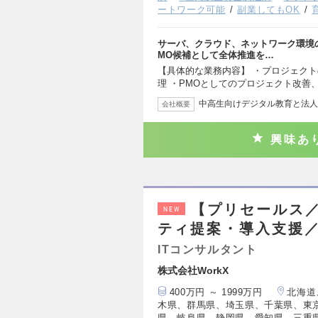
ートワーク可能
副業してもOK
サーバ、クラウド、ネットワーク環境の
MO候補として全体推進を…
【具体的な業務内容】 ・プロジェク
理 ・PMOとしてのプロジェクト改善
中高生向けデジタル教育と法人
会社概要
興味あ
【プリセールス
NEW
ティ提案・導入支援／
ITコンサルタント
株式会社WorkX
400万円 ～ 1999万円
北海道
木県、群馬県、埼玉県、千葉県、東
県、岐阜県、静岡県、愛知県、三重