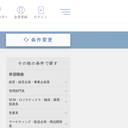
の方へ
会員登録
ログイン
条件変更
その他の条件で探す
希望職種
経営・経営企画・事業企画系
管理部門系
SCM・ロジスティクス・物流・購買・
貿易系
営業系
マーケティング・販促企画・商品開発
系