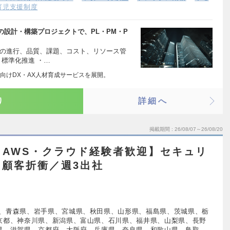
育児支援制度
設計・構築プロジェクトで、PL・PM・P
トの進行、品質、課題、コスト、リソース管
、標準化推進 ・…
向けDX・AX人材育成サービスを展開。
り
詳細へ
掲載期間
26/08/07～26/08/20
／AWS・クラウド経験者歓迎】セキュリ
顧客折衝／週3出社
、青森県、岩手県、宮城県、秋田県、山形県、福島県、茨城県、栃
京都、神奈川県、新潟県、富山県、石川県、福井県、山梨県、長野
県、滋賀県、京都府、大阪府、兵庫県、奈良県、和歌山県、鳥取