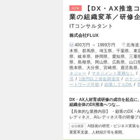
【DX・AX推進
NEW
業の組織変革／研修
ITコンサルタント
株式会社FLUX
400万円 ～ 1999万円
北海道
木県、群馬県、埼玉県、千葉県、東
県、岐阜県、静岡県、愛知県、三重
県、島根県、岡山県、広島県、山口
熊本県、大分県、宮崎県、鹿児島県
ネジャー
マネジメント業務なし
済
1億円以上資金調達済
ポテン
ートワーク可能
副業してもOK
DX・AX人材育成研修の成功を起点
組織全体のDX推進へつな…
【具体的な業務内容】 ・顧客のDX・
レディネス、AIレディネス等の研修プ
AI技術の研究・ビジネス実装
会社概要
業変革支援、人材紹介等を展開。