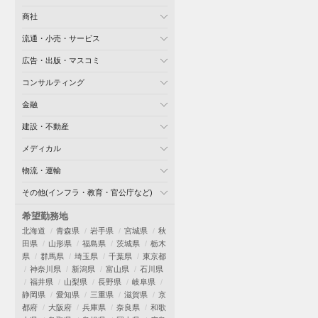
商社
流通・小売・サービス
広告・出版・マスコミ
コンサルティング
金融
建設・不動産
メディカル
物流・運輸
その他(インフラ・教育・官公庁など)
希望勤務地
北海道
青森県
岩手県
宮城県
秋
田県
山形県
福島県
茨城県
栃木
県
群馬県
埼玉県
千葉県
東京都
神奈川県
新潟県
富山県
石川県
福井県
山梨県
長野県
岐阜県
静岡県
愛知県
三重県
滋賀県
京
都府
大阪府
兵庫県
奈良県
和歌