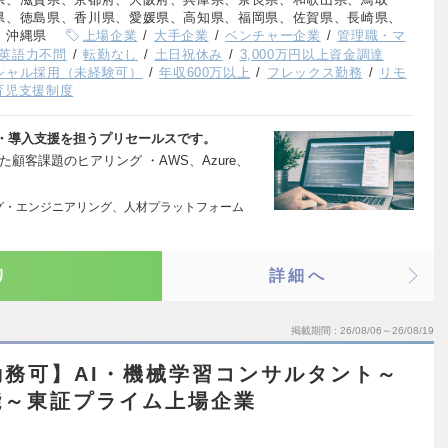
県、徳島県、香川県、愛媛県、高知県、福岡県、佐賀県、長崎県、
、沖縄県
上場企業
大手企業
ベンチャー企業
管理職・マ
英語力不問
転勤なし
土日祝休み
3,000万円以上資金調達
シャル採用（未経験可）
年収600万以上
フレックス勤務
リモ
育児支援制度
・導入支援を担うプリセールスです。
顧客課題のヒアリング ・AWS、Azure、
ング・エンジニアリング、人材プラットフォーム
り
詳細へ
掲載期間
26/08/06～26/08/19
務可】AI・機械学習コンサルタント～
能～東証プライム上場企業