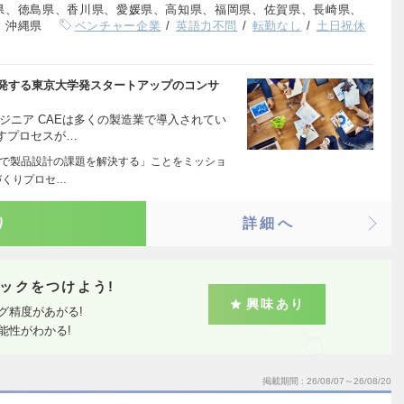
県、徳島県、香川県、愛媛県、高知県、福岡県、佐賀県、長崎県、
、沖縄県
ベンチャー企業
英語力不問
転勤なし
土日祝休
開発する東京大学発スタートアップのコンサ
ジニア CAEは多くの製造業で導入されてい
すプロセスが…
術で製品設計の課題を解決する」ことをミッショ
づくりプロセ…
り
詳細へ
ックをつけよう!
興味あり
グ精度があがる!
能性がわかる!
掲載期間
26/08/07～26/08/20