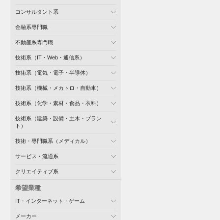
コンサルタント系
金融系専門職
不動産系専門職
技術系（IT・Web・通信系）
技術系（電気・電子・半導体）
技術系（機械・メカトロ・自動車）
技術系（化学・素材・食品・衣料）
技術系（建築・設備・土木・プラン
ト）
技術・専門職系（メディカル）
サービス・流通系
クリエイティブ系
希望業種
IT・インターネット・ゲーム
メーカー