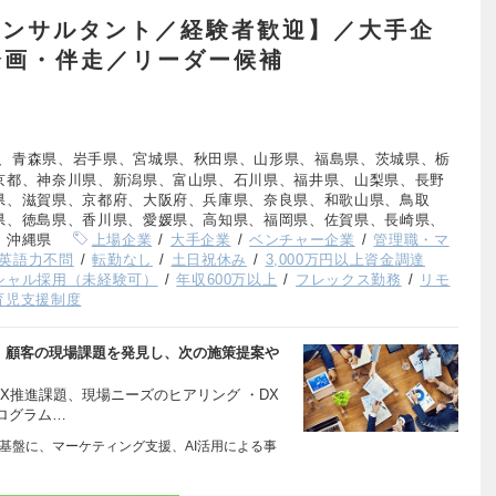
コンサルタント／経験者歓迎】／大手企
企画・伴走／リーダー候補
、青森県、岩手県、宮城県、秋田県、山形県、福島県、茨城県、栃
京都、神奈川県、新潟県、富山県、石川県、福井県、山梨県、長野
県、滋賀県、京都府、大阪府、兵庫県、奈良県、和歌山県、鳥取
県、徳島県、香川県、愛媛県、高知県、福岡県、佐賀県、長崎県、
、沖縄県
上場企業
大手企業
ベンチャー企業
管理職・マ
英語力不問
転勤なし
土日祝休み
3,000万円以上資金調達
シャル採用（未経験可）
年収600万以上
フレックス勤務
リモ
育児支援制度
に、顧客の現場課題を発見し、次の施策提案や
AX推進課題、現場ニーズのヒアリング ・DX
ログラム…
を基盤に、マーケティング支援、AI活用による事