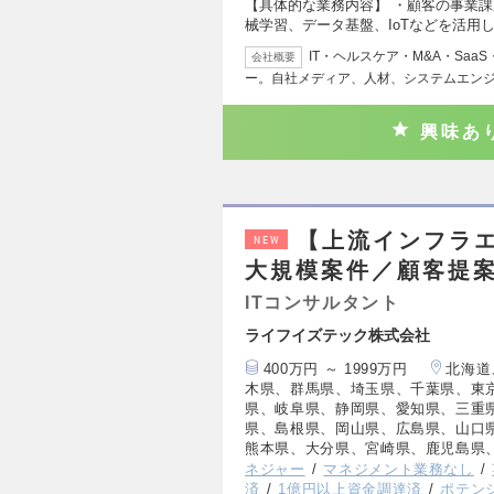
【具体的な業務内容】 ・顧客の事業課
械学習、データ基盤、IoTなどを活用し
IT・ヘルスケア・M&A・Sa
会社概要
ー。自社メディア、人材、システムエン
興味あ
【上流インフラ
NEW
大規模案件／顧客提案
ITコンサルタント
ライフイズテック株式会社
400万円 ～ 1999万円
北海道
木県、群馬県、埼玉県、千葉県、東
県、岐阜県、静岡県、愛知県、三重
県、島根県、岡山県、広島県、山口
熊本県、大分県、宮崎県、鹿児島県
ネジャー
マネジメント業務なし
済
1億円以上資金調達済
ポテン