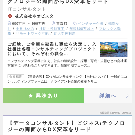
クノロジーの両面からDX変革をリード
ITコンサルタント
株式会社ネオビスタ
600万円 ～ 999万円
東京都
ベンチャー企業
転勤な
し
土日祝休み
社長・役員直下
年収600万以上
フレックス勤
務
リモートワーク可能
育児支援制度
ご経験、ご希望を勘案し職位を決定し、入
社後は各種コンサルティングプロジェクト
において、それぞれの職位…
コンサルティング業務に加え、社内の組織設計・採用・育成・広報などの会社運
営業務にも携わることができます。創業初期フェーズ…
【事業内容】DX / AIコンサルティング 【当社について】 一般的にコ
会社概要
ンサルティングファームは、クライアント企業の変革をサ…
興味あり
詳細へ
掲載期間
26/07/28～26/08/10
【データコンサルタント】ビジネス/テクノロ
ジーの両面からDX変革をリード