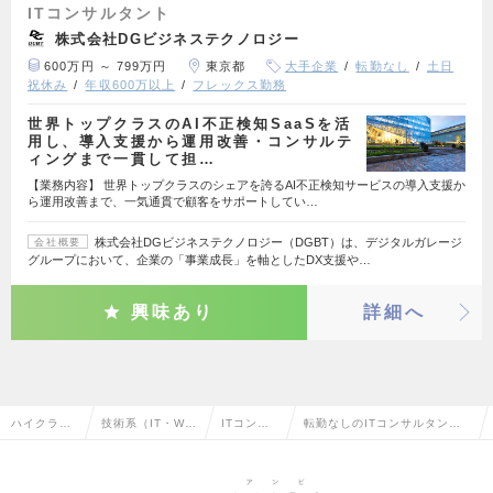
ITコンサルタント
株式会社DGビジネステクノロジー
600万円 ～ 799万円
東京都
大手企業
転勤なし
土日
祝休み
年収600万以上
フレックス勤務
世界トップクラスのAI不正検知SaaSを活
用し、導入支援から運用改善・コンサルテ
ィングまで一貫して担…
【業務内容】 世界トップクラスのシェアを誇るAI不正検知サービスの導入支援か
ら運用改善まで、一気通貫で顧客をサポートしてい…
株式会社DGビジネステクノロジー（DGBT）は、デジタルガレージ
会社概要
グループにおいて、企業の「事業成長」を軸としたDX支援や…
興味あり
詳細へ
ハイクラス
技術系（IT・We
ITコンサ
転勤なしのITコンサルタント
求人TOP
b・通信系）
ルタント
の転職・求人情報一覧