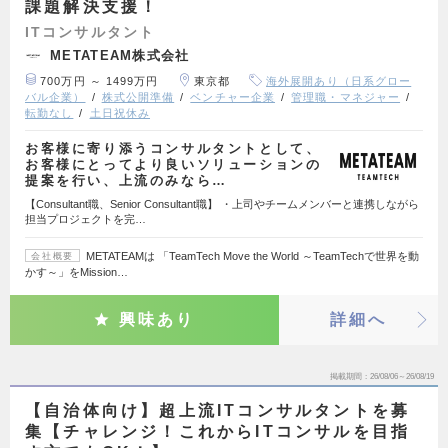
課題解決支援！
ITコンサルタント
METATEAM株式会社
700万円 ～ 1499万円
東京都
海外展開あり（日系グロー
バル企業）
株式公開準備
ベンチャー企業
管理職・マネジャー
転勤なし
土日祝休み
お客様に寄り添うコンサルタントとして、
お客様にとってより良いソリューションの
提案を行い、上流のみなら…
【Consultant職、Senior Consultant職】 ・上司やチームメンバーと連携しながら
担当プロジェクトを完…
METATEAMは 「TeamTech Move the World ～TeamTechで世界を動
会社概要
かす～」をMission…
興味あり
詳細へ
掲載期間
26/08/06～26/08/19
【自治体向け】超上流ITコンサルタントを募
集【チャレンジ！これからITコンサルを目指