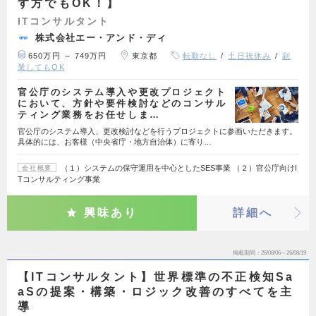
す方でもOK！】
ITコンサルタント
株式会社エー・アンド・ディ
650万円 ～ 749万円
東京都
転勤なし
土日祝休み
副
業してもOK
官公庁のシステム導入や更改プロジェクト
において、方針や要件検討などのコンサル
ティング業務をお任せしま…
官公庁のシステム導入、更改検討などを行うプロジェクトに参画いただきます。
具体的には、お客様（中央省庁・地方自治体）に寄り…
（１）システムの保守運用を中心としたSES事業 （２）官公庁向けI
会社概要
Tコンサルティング事業
興味あり
詳細へ
掲載期間
26/08/06～26/08/19
【ITコンサルタント】世界標準の不正検知Sa
aSの提案・構築・ロジック改善のすべてを主
導