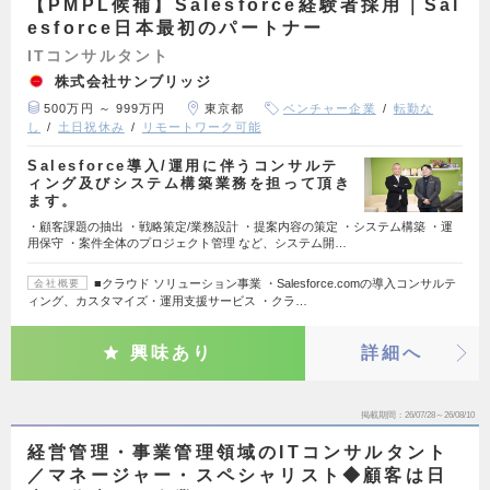
【PMPL候補】Salesforce経験者採用｜Sal
esforce日本最初のパートナー
ITコンサルタント
株式会社サンブリッジ
500万円 ～ 999万円
東京都
ベンチャー企業
転勤な
し
土日祝休み
リモートワーク可能
Salesforce導入/運用に伴うコンサルテ
ィング及びシステム構築業務を担って頂き
ます。
・顧客課題の抽出 ・戦略策定/業務設計 ・提案内容の策定 ・システム構築 ・運
用保守 ・案件全体のプロジェクト管理 など、システム開…
■クラウド ソリューション事業 ・Salesforce.comの導入コンサルテ
会社概要
ィング、カスタマイズ・運用支援サービス ・クラ…
興味あり
詳細へ
掲載期間
26/07/28～26/08/10
経営管理・事業管理領域のITコンサルタント
／マネージャー・スペシャリスト◆顧客は日