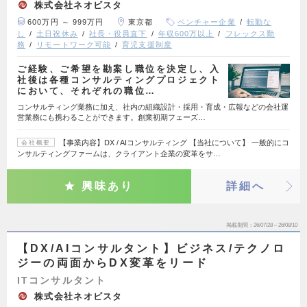
株式会社ネオビスタ
600万円 ～ 999万円
東京都
ベンチャー企業
転勤な
し
土日祝休み
社長・役員直下
年収600万以上
フレックス勤
務
リモートワーク可能
育児支援制度
ご経験、ご希望を勘案し職位を決定し、入
社後は各種コンサルティングプロジェクト
において、それぞれの職位…
コンサルティング業務に加え、社内の組織設計・採用・育成・広報などの会社運
営業務にも携わることができます。創業初期フェーズ…
【事業内容】DX / AIコンサルティング 【当社について】 一般的にコ
会社概要
ンサルティングファームは、クライアント企業の変革をサ…
興味あり
詳細へ
掲載期間
26/07/28～26/08/10
【DX/AIコンサルタント】ビジネス/テクノロ
ジーの両面からDX変革をリード
ITコンサルタント
株式会社ネオビスタ