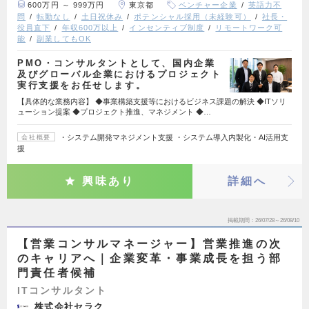
600万円 ～ 999万円
東京都
ベンチャー企業
英語力不
問
転勤なし
土日祝休み
ポテンシャル採用（未経験可）
社長・
役員直下
年収600万以上
インセンティブ制度
リモートワーク可
能
副業してもOK
PMO・コンサルタントとして、国内企業
及びグローバル企業におけるプロジェクト
実行支援をお任せします。
【具体的な業務内容】 ◆事業構築支援等におけるビジネス課題の解決 ◆ITソリ
ューション提案 ◆プロジェクト推進、マネジメント ◆…
・システム開発マネジメント支援 ・システム導入内製化・AI活用支
会社概要
援
興味あり
詳細へ
掲載期間
26/07/28～26/08/10
【営業コンサルマネージャー】営業推進の次
のキャリアへ｜企業変革・事業成長を担う部
門責任者候補
ITコンサルタント
株式会社セラク