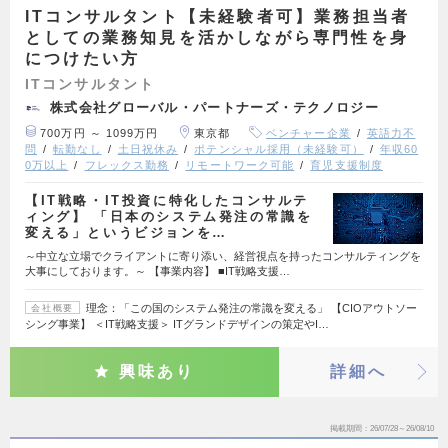
ITコンサルタント【未経験者可】業務担当者
としての業務知見を活かしながら専門性を身
につけたい方
ITコンサルタント
株式会社グローバル・パートナーズ・テクノロジー
700万円 ～ 1099万円
東京都
ベンチャー企業
英語力不
問
転勤なし
土日祝休み
ポテンシャル採用（未経験可）
年収60
0万以上
フレックス勤務
リモートワーク可能
育児支援制度
【IT戦略・IT投資に特化したコンサルテ
ィング】 「日本のシステム発注の常識を
変える」というビジョンを…
～中立な立場でクライアントに寄り添い、経営視点を持ったコンサルティングを
大事にしております。～ 【事業内容】 ■IT戦略支援…
理念：「この国のシステム発注の常識を変える」 【CIOアウトソー
会社概要
シング事業】 ＜IT戦略支援＞ ITグランドデザインの策定やI…
興味あり
詳細へ
掲載期間
26/07/28～26/08/10