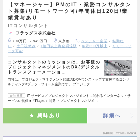
【マネージャー】PMのIT・業務コンサルタン
ト募集/リモートワーク可/年間休日120日/業
績賞与あり
ITコンサルタント
フラッグス株式会社
700万円 ～ 949万円
東京都
ベンチャー企業
転勤な
し
土日祝休み
1億円以上資金調達済
年収600万以上
リモートワ
ーク可能
コンサルタントのミッションは、お客様の
プロジェクトマネジメントのDX(デジタル
トランスフォーメーショ…
当社は、プロジェクトマネジメント領域のDXをワンストップで支援するコンサ
ルティング&プラットフォーム企業です。 プロジェク…
IT サービス／プロジェクトマネジメントに関わるインターネットサ
会社概要
ービスの提供 ■『Flagxs』開発 ・プロジェクトマネジメ…
興味あり
詳細へ
掲載期間
26/07/28～26/08/10