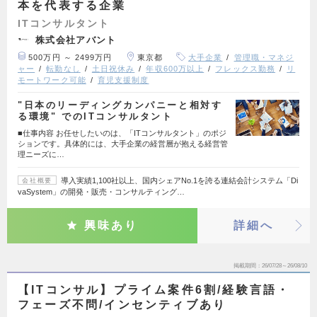
本を代表する企業
ITコンサルタント
株式会社アバント
500万円 ～ 2499万円
東京都
大手企業
管理職・マネジ
ャー
転勤なし
土日祝休み
年収600万以上
フレックス勤務
リ
モートワーク可能
育児支援制度
"日本のリーディングカンパニーと相対す
る環境" でのITコンサルタント
■仕事内容 お任せしたいのは、「ITコンサルタント」のポジ
ションです。具体的には、大手企業の経営層が抱える経営管
理ニーズに…
導入実績1,100社以上、国内シェアNo.1を誇る連結会計システム「Di
会社概要
vaSystem」の開発・販売・コンサルティング…
興味あり
詳細へ
掲載期間
26/07/28～26/08/10
【ITコンサル】プライム案件6割/経験言語・
フェーズ不問/インセンティブあり