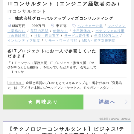
ITコンサルタント（エンジニア経験者のみ）
ITコンサルタント
株式会社グローバルアップライズコンサルティング
650万円 ～ 999万円
東京都
ベンチャー企業
マネジメン
ト業務なし
英語力不問
転勤なし
土日祝休み
ポテンシャル採用
（未経験可）
社長・役員直下
サービス責任者
年収600万以上
インセンティブ制度
リモートワーク可能
MBA・留学支援制度
各ITプロジェクトにお一人で参画していた
だきます
「ＩＴコンサル（業務支援、ITプロジェクト推進支援、PM
Oを中心とした役割）」を担っていただきます。 会社として
ＩＴコンサ…
金融と経営のプロのもとでスキルアップを！ 弊社代表の「齋藤浩
会社概要
史」は、アメリカ本国のゴールドマン・サックス、モルガン・スタン…
興味あり
詳細へ
掲載期間
26/07/28～26/08/10
【テクノロジーコンサルタント】ビジネス/テ