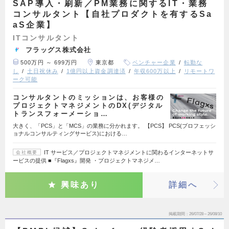
SAP導入・刷新／PM業務に関するIT・業務
コンサルタント【自社プロダクトを有するSa
aS企業】
ITコンサルタント
フラッグス株式会社
500万円 ～ 699万円
東京都
ベンチャー企業
転勤な
し
土日祝休み
1億円以上資金調達済
年収600万以上
リモートワ
ーク可能
コンサルタントのミッションは、お客様の
プロジェクトマネジメントのDX(デジタル
トランスフォーメーショ…
大きく、「PCS」と「MCS」の業務に分かれます。 【PCS】 PCS(プロフェッシ
ョナルコンサルティングサービス)における…
IT サービス／プロジェクトマネジメントに関わるインターネットサ
会社概要
ービスの提供 ■『Flagxs』開発 ・プロジェクトマネジメ…
興味あり
詳細へ
掲載期間
26/07/28～26/08/10