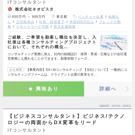
ITコンサルタント
株式会社ネオビスタ
600万円 ～ 999万円
東京都
ベンチャー企業
転勤な
し
土日祝休み
社長・役員直下
年収600万以上
フレックス勤
務
リモートワーク可能
育児支援制度
ご経験、ご希望を勘案し職位を決定し、入
社後は各種コンサルティングプロジェクト
において、それぞれの職位…
コンサルティング業務に加え、社内の組織設計・採用・育成・広報などの会社運
営業務にも携わることができます。創業初期フェーズ…
【事業内容】DX / AIコンサルティング 【当社について】 一般的にコ
会社概要
ンサルティングファームは、クライアント企業の変革をサ…
興味あり
詳細へ
掲載期間
26/07/28～26/08/10
【ビジネスコンサルタント】ビジネス/テクノ
ロジーの両面からDX変革をリード
ITコンサルタント