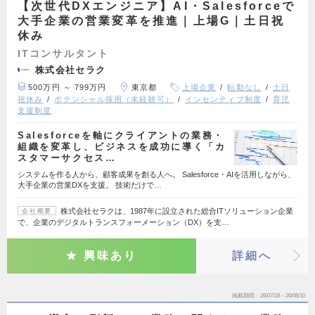
【次世代DXエンジニア】AI・Salesforceで
大手企業の営業変革を推進｜上場G｜土日祝
休み
ITコンサルタント
株式会社セラク
500万円 ～ 799万円
東京都
上場企業
転勤なし
土日
祝休み
ポテンシャル採用（未経験可）
インセンティブ制度
育児
支援制度
Salesforceを軸にクライアントの業務・
組織を変革し、ビジネスを成功に導く「カ
スタマーサクセス…
システムを作る人から、顧客成果を創る人へ。 Salesforce・AIを活用しながら、
大手企業の営業DXを支援。 技術だけで…
株式会社セラクは、1987年に設立された総合ITソリューション企業
会社概要
で、企業のデジタルトランスフォーメーション（DX）を支…
興味あり
詳細へ
掲載期間
26/07/28～26/08/10