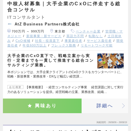
中核人材募集｜大手企業のCxOに伴走する総
合コンサル
ITコンサルタント
AtZ Business Partners株式会社
700万円 ～ 999万円
東京都
ベンチャー企業
管理職・マ
ネジャー
新規事業・新サービス
英語力不問
転勤なし
土日祝休
み
CxO候補
社長・役員直下
事業責任者
サービス責任者
開発
責任者
年収600万以上
フレックス勤務
リモートワーク可能
大手企業のCxO直下で、戦略立案から実
行・定着までを一貫して推進する総合コン
サルティング業務。
本ポジションでは、大手企業クライアントのCxOクラスをカウンターパートに、
戦略・新規事業・業務改革・DXなど幅広い経営課…
【事業概要】 ・経営コンサルティング事業 経営課題に対して実行
会社概要
力のあるソリューションを提供。経営戦略の立案、業務改善、組織…
興味あり
詳細へ
掲載期間
26/08/06～26/08/19