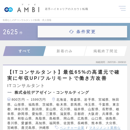
若手ハイキャリアのスカウト転職
転勤なしのITコンサルタントの転職・求人情報
2625
条件変更
件
すべて
新着のみ
掲載終了間近
掲載期間
26/07/28～26/08/10
【ITコンサルタント】最低65%の高還元で確
実に年収UP/フルリモートで働き方改善
ITコンサルタント
株式会社デアゼイン・コンサルティング
800万円 ～ 1599万円
北海道、青森県、岩手県、宮城県、秋田
県、山形県、福島県、茨城県、栃木県、群馬県、埼玉県、千葉県、東京
都、神奈川県、新潟県、富山県、石川県、福井県、山梨県、長野県、岐
阜県、静岡県、愛知県、三重県、滋賀県、京都府、大阪府、兵庫県、奈
良県、和歌山県、鳥取県、島根県、岡山県、広島県、山口県、徳島県、
香川県、愛媛県、高知県、福岡県、佐賀県、長崎県、熊本県、大分県、
宮崎県、鹿児島県、沖縄県
ベンチャー企業
マネジメント業務な