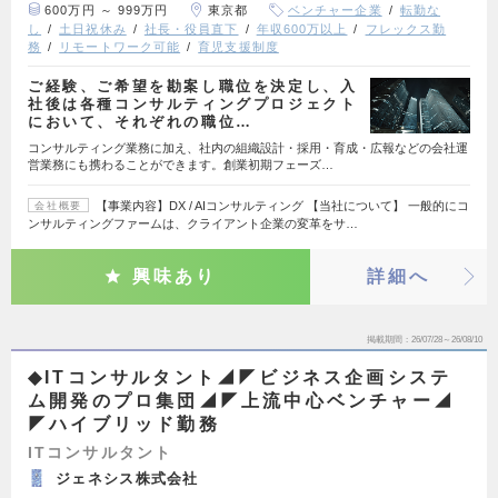
600万円 ～ 999万円
東京都
ベンチャー企業
転勤な
し
土日祝休み
社長・役員直下
年収600万以上
フレックス勤
務
リモートワーク可能
育児支援制度
ご経験、ご希望を勘案し職位を決定し、入
社後は各種コンサルティングプロジェクト
において、それぞれの職位…
コンサルティング業務に加え、社内の組織設計・採用・育成・広報などの会社運
営業務にも携わることができます。創業初期フェーズ…
【事業内容】DX / AIコンサルティング 【当社について】 一般的にコ
会社概要
ンサルティングファームは、クライアント企業の変革をサ…
興味あり
詳細へ
掲載期間
26/07/28～26/08/10
◆ITコンサルタント◢◤ビジネス企画システ
ム開発のプロ集団◢◤上流中心ベンチャー◢
◤ハイブリッド勤務
ITコンサルタント
ジェネシス株式会社