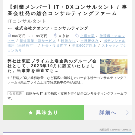
【創業メンバー】IT・DXコンサルタント / 事
業会社発の総合コンサルティングファーム
ITコンサルタント
株式会社クオンツ・コンサルティング
800万円 ～ 1199万円
東京都
上場企業
管理職・マネジ
ャー
新規事業・新サービス
転勤なし
土日祝休み
ポテンシャル
採用（未経験可）
社長・役員直下
年収600万以上
ストックオプシ
ョンあり
弊社は東証プライム上場企業のグループ会
社として、2023年10月に設立いたしまし
た。当事業を垂直立ち…
#「戦略／DX／業務改善」など幅広い領域をカバーする総合コンサルティングフ
ァーム #東証プライム上場で急成長中のM&A総研…
戦略から IT まで幅広く支援を行う総合コンサルティングファームで
会社概要
す。
興味あり
詳細へ
掲載期間
26/07/28～26/08/10