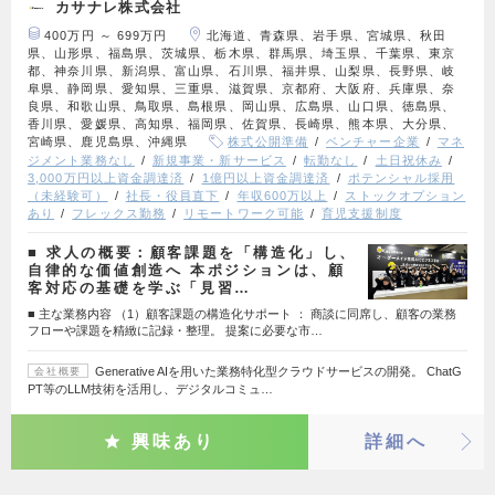
カサナレ株式会社
400万円 ～ 699万円
北海道、青森県、岩手県、宮城県、秋田
県、山形県、福島県、茨城県、栃木県、群馬県、埼玉県、千葉県、東京
都、神奈川県、新潟県、富山県、石川県、福井県、山梨県、長野県、岐
阜県、静岡県、愛知県、三重県、滋賀県、京都府、大阪府、兵庫県、奈
良県、和歌山県、鳥取県、島根県、岡山県、広島県、山口県、徳島県、
香川県、愛媛県、高知県、福岡県、佐賀県、長崎県、熊本県、大分県、
宮崎県、鹿児島県、沖縄県
株式公開準備
ベンチャー企業
マネ
ジメント業務なし
新規事業・新サービス
転勤なし
土日祝休み
3,000万円以上資金調達済
1億円以上資金調達済
ポテンシャル採用
（未経験可）
社長・役員直下
年収600万以上
ストックオプション
あり
フレックス勤務
リモートワーク可能
育児支援制度
■ 求人の概要：顧客課題を「構造化」し、
自律的な価値創造へ 本ポジションは、顧
客対応の基礎を学ぶ「見習…
■ 主な業務内容 （1）顧客課題の構造化サポート ： 商談に同席し、顧客の業務
フローや課題を精緻に記録・整理。 提案に必要な市…
Generative AIを用いた業務特化型クラウドサービスの開発。 ChatG
会社概要
PT等のLLM技術を活用し、デジタルコミュ…
興味あり
詳細へ