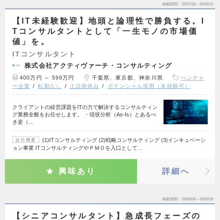
掲載期間
26/07/28～26/08/10
【IT未経験歓迎】地頭と論理性で勝負する。I
Tコンサルタントとして「一生モノの市場価
値」を。
ITコンサルタント
株式会社アクティヴァーチ・コンサルティング
400万円 ～ 599万円
千葉県、東京都、神奈川県
ベンチャ
ー企業
転勤なし
土日祝休み
ポテンシャル採用（未経験可）
クライアントの経営課題をITの力で解決するコンサルティン
グ業務全般をお任せします。 ・現状分析（As-Is）とあるべ
き姿（…
(1)ITコンサルティング (2)戦略コンサルティング (3)インキュベーシ
会社概要
ョン事業 ITコンサルティングやＰＭＯを入口として…
興味あり
詳細へ
掲載期間
26/08/06～26/08/19
【シニアコンサルタント】急成長フェーズの