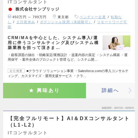
ITコンサルタント
株式会社サンブリッジ
450万円 ～ 799万円
東京都
ベンチャー企業
転勤な
し
土日祝休み
ポテンシャル採用（未経験可）
リモートワーク可
能
CRM/MAを中心とした、システム導入/運
用に伴うコンサルティング及びシステム構
築業務を担って頂きま…
・顧客課題の抽出 ・戦略策定/業務設計 ・提案内容の策定 ・システム構築 ・運
用保守 ・案件全体のプロジェクト管理 など、システム開…
■クラウド ソリューション事業 ・Salesforce.comの導入コンサルテ
会社概要
ィング、カスタマイズ・運用支援サービス ・クラ…
興味あり
詳細へ
掲載期間
26/07/28～26/08/10
【完全フルリモート】AI＆DXコンサルタント
（L1-L2）
ITコンサルタント