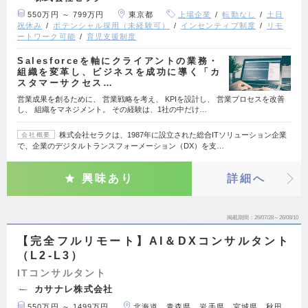
550万円 ～ 799万円
東京都
上場企業
転勤なし
土日
祝休み
ポテンシャル採用（未経験可）
インセンティブ制度
リモ
ートワーク可能
育児支援制度
Salesforceを軸にクライアントの業務・
組織を変革し、ビジネスを成功に導く「カ
スタマーサクセス…
営業成果を創るために、 営業戦略を考え、 KPIを設計し、 営業プロセスを改善
し、 組織をマネジメント。 その経験は、1社の中だけ…
株式会社セラクは、1987年に設立された総合ITソリューション企業
会社概要
で、企業のデジタルトランスフォーメーション（DX）を支…
興味あり
詳細へ
掲載期間
26/07/28～26/08/10
【完全フルリモート】AI＆DXコンサルタント
（L2-L3）
ITコンサルタント
カサナレ株式会社
550万円 ～ 1499万円
北海道、青森県、岩手県、宮城県、秋田