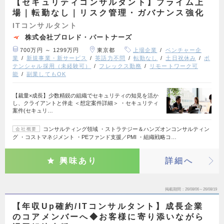
【セキュリティコンサルタント】プライム上
場｜転勤なし｜リスク管理・ガバナンス強化
ITコンサルタント
株式会社プロレド・パートナーズ
700万円 ～ 1299万円
東京都
上場企業
ベンチャー企
業
新規事業・新サービス
英語力不問
転勤なし
土日祝休み
ポ
テンシャル採用（未経験可）
フレックス勤務
リモートワーク可
能
副業してもOK
【裁量×成長】少数精鋭の組織でセキュリティの知見を活か
し、クライアントと伴走 ＜想定案件詳細＞ ・セキュリティ
案件(セキュリ…
コンサルティング領域 ・ストラテジー＆ハンズオンコンサルティン
会社概要
グ ・コストマネジメント ・PEファンド支援／PMI ・組織戦略コ…
興味あり
詳細へ
掲載期間
26/08/06～26/08/19
【年収Up確約/ITコンサルタント】成長企業
のコアメンバーへ◆お客様に寄り添いながら