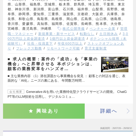
県、山形県、福島県、茨城県、栃木県、群馬県、埼玉県、千葉県、東京
都、神奈川県、新潟県、富山県、石川県、福井県、山梨県、長野県、岐
阜県、静岡県、愛知県、三重県、滋賀県、京都府、大阪府、兵庫県、奈
良県、和歌山県、鳥取県、島根県、岡山県、広島県、山口県、徳島県、
香川県、愛媛県、高知県、福岡県、佐賀県、長崎県、熊本県、大分県、
宮崎県、鹿児島県、沖縄県
株式公開準備
ベンチャー企業
管理
職・マネジャー
新規事業・新サービス
転勤なし
土日祝休み
3,0
00万円以上資金調達済
1億円以上資金調達済
ポテンシャル採用（未
経験可）
社長・役員直下
年収600万以上
ストックオプションあ
り
フレックス勤務
リモートワーク可能
育児支援制度
■ 求人の概要：案件の「成功」を「事業の
機会」へと昇華させる 本ポジションは、
顧客の業務変革をハンズオ…
■ 主な業務内容 （1）潜在課題から事業機会を発見 ： 顧客との対話を通じ、表
面的な「AI化」ニーズの裏にある、 年間数万時間…
Generative AIを用いた業務特化型クラウドサービスの開発。 ChatG
会社概要
PT等のLLM技術を活用し、デジタルコミュ…
興味あり
詳細へ
掲載期間
26/07/28～26/08/10