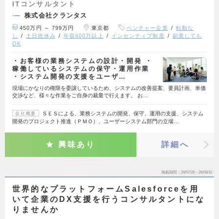
ITコンサルタント
株式会社クランタス
450万円 ～ 799万円
東京都
ベンチャー企業
転勤な
し
土日祝休み
年収600万以上
インセンティブ制度
副業しても
OK
・お客様の業務システムの設計・開発 ・
稼働しているシステムの保守・運用作業
・システム開発の支援をユーザ…
現場にかなりの権限を委譲しているため、システムの改善提案、要員計画、単価
交渉など、様々な作業をご自身の裁量で行えます。 お…
ＳＥＳによる、業務システムの開発、保守、運用の支援、システム
会社概要
開発のプロジェクト推進（ＰＭＯ）、ユーザーシステム部門の立場…
興味あり
詳細へ
掲載期間
26/07/28～26/08/10
世界的なプラットフォームSalesforceを用
いて企業のDX支援を行うコンサルタントにな
りませんか