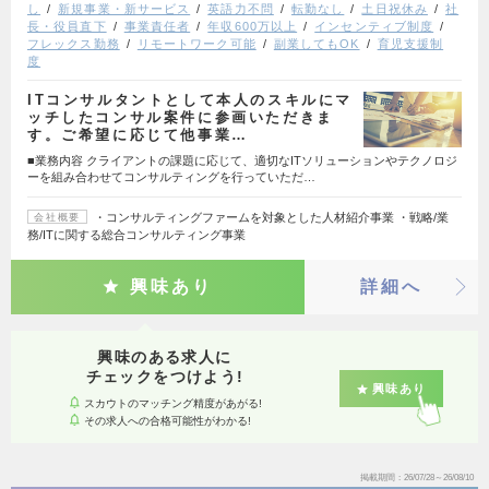
し
新規事業・新サービス
英語力不問
転勤なし
土日祝休み
社
長・役員直下
事業責任者
年収600万以上
インセンティブ制度
フレックス勤務
リモートワーク可能
副業してもOK
育児支援制
度
ITコンサルタントとして本人のスキルにマ
ッチしたコンサル案件に参画いただきま
す。ご希望に応じて他事業…
■業務内容 クライアントの課題に応じて、適切なITソリューションやテクノロジ
ーを組み合わせてコンサルティングを行っていただ…
・コンサルティングファームを対象とした人材紹介事業 ・戦略/業
会社概要
務/ITに関する総合コンサルティング事業
興味あり
詳細へ
興味のある求人に
チェックをつけよう!
興味あり
スカウトのマッチング精度があがる!
その求人への合格可能性がわかる!
掲載期間
26/07/28～26/08/10