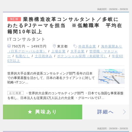
掲載期間
26/08/08～26/08/26
業務構造改革コンサルタント／多岐に
NEW
わたるPJテーマを担当 ※低離職率 平均在
籍間10年以上
ITコンサルタント
750万円 ～ 1499万円
東京都
外資系企業
海外展開あり
（日系グローバル企業）
上場企業
大手企業
管理職・マネジャ
ー
転勤なし
土日祝休み
ポテンシャル採用（未経験可）
年収60
0万以上
世界的大手企業の外資系コンサルティング部門 長年の日本
での事業基盤を活かして、日本の著名クライアントに対して
戦略~ITコン…
・世界的大企業のコンサルティング部門 ・日本でも強固な事業基盤
会社概要
を有し、日本法人も従業員1万人以上の大企業 ・グローバルで17…
興味あり
詳細へ
掲載期間
26/08/08～26/08/26