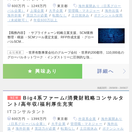
600万円 ～ 1249万円
東京都
海外展開あり（日系グロー
バル企業）
上場企業
大手企業
管理職・マネジャー
海外出張
海外折衝
英語力が必要
転勤なし
土日祝休み
ポテンシャル採用
（未経験可）
年収600万以上
【職務内容】 ・サプライチェーン戦略立案支援、SCM業務
整理・構築 ・SCMツール選定支援、RFP作成支援 ・グロー
バルSCM…
・世界有数事業会社のグループ会社 ・世界約200都市、110,000名の
会社概要
グローバルネットワーク ・インダストリーに圧倒的な強…
興味あり
詳細へ
掲載期間
26/08/08～26/08/27
Big4系ファーム/消費財戦略コンサルタ
NEW
ント/高年収/福利厚生充実
ITコンサルタント
600万円 ～ 1399万円
東京都
外資系企業
海外展開あり
（日系グローバル企業）
大手企業
管理職・マネジャー
海外出
張
海外折衝
英語力が必要
転勤なし
土日祝休み
ポテンシャル