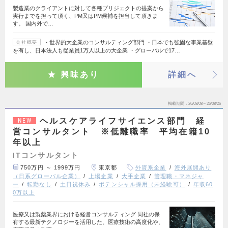
製造業のクライアントに対して各種プリジェクトの提案から
実行までを担って頂く、PM又はPM候補を担当して頂きま
す。 国内外で…
・世界的大企業のコンサルティング部門 ・日本でも強固な事業基盤
会社概要
を有し、日本法人も従業員1万人以上の大企業 ・グローバルで17…
興味あり
詳細へ
掲載期間
26/08/08～26/08/26
ヘルスケアライフサイエンス部門 経
NEW
営コンサルタント ※低離職率 平均在籍10
年以上
ITコンサルタント
750万円 ～ 1999万円
東京都
外資系企業
海外展開あり
（日系グローバル企業）
上場企業
大手企業
管理職・マネジャ
ー
転勤なし
土日祝休み
ポテンシャル採用（未経験可）
年収60
0万以上
医療又は製薬業界における経営コンサルティング 同社の保
有する最新テクノロジーを活用した、医療技術の高度化や、