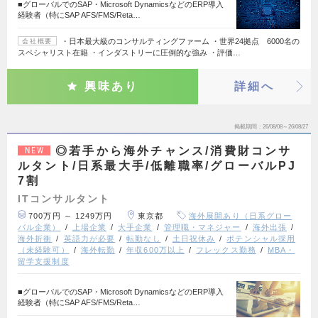
■グローバルでのSAP・Microsoft DynamicsなどのERP導入
経験者（特にSAP AFS/FMS/Reta…
・日本最大級のコンサルティングファーム ・世界24拠点 6000名の
会社概要
スペシャリスト在籍 ・インダストリーに圧倒的な強み ・評価…
興味あり
詳細へ
掲載期間
26/08/08～26/08/27
◎若手から海外チャンス/消費財コンサ
NEW
ルタント/日系最大手/低離職率/グローバルPJ
7割
ITコンサルタント
700万円 ～ 1249万円
東京都
海外展開あり（日系グロー
バル企業）
上場企業
大手企業
管理職・マネジャー
海外出張
海外折衝
英語力が必要
転勤なし
土日祝休み
ポテンシャル採用
（未経験可）
海外転勤
年収600万以上
フレックス勤務
MBA・
留学支援制度
■グローバルでのSAP・Microsoft DynamicsなどのERP導入
経験者（特にSAP AFS/FMS/Reta…