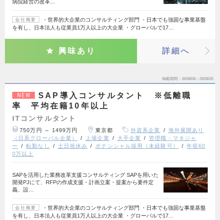
病院経営の改革…
・世界的大企業のコンサルティング部門 ・日本でも強固な事業基盤
会社概要
を有し、日本法人も従業員1万人以上の大企業 ・グローバルで17…
興味あり
詳細へ
掲載期間
26/08/08～26/08/26
SAP導入コンサルタント ※低離職
NEW
率 平均在籍10年以上
ITコンサルタント
750万円 ～ 1499万円
東京都
外資系企業
海外展開あり
（日系グローバル企業）
上場企業
大手企業
管理職・マネジャ
ー
転勤なし
土日祝休み
ポテンシャル採用（未経験可）
年収60
0万以上
SAPを活用した業務改革支援コンサルティング SAPを用いた
開発PJにて、RFPの作成支援・計画立案・提案から要件定
義、設…
・世界的大企業のコンサルティング部門 ・日本でも強固な事業基盤
会社概要
を有し、日本法人も従業員1万人以上の大企業 ・グローバルで17…