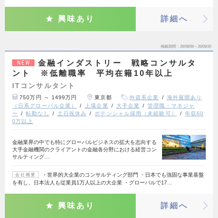
興味あり
詳細へ
掲載期間
26/08/08～26/08/26
金融インダストリー 戦略コンサルタ
NEW
ント ※低離職率 平均在籍10年以上
ITコンサルタント
750万円 ～ 1499万円
東京都
外資系企業
海外展開あり
（日系グローバル企業）
上場企業
大手企業
管理職・マネジャ
ー
転勤なし
土日祝休み
ポテンシャル採用（未経験可）
年収60
0万以上
金融業界の中でも特にグローバルビジネスの拡大を志向する
大手金融機関のクライアントの金融各分野における経営コン
サルティング…
・世界的大企業のコンサルティング部門 ・日本でも強固な事業基盤
会社概要
を有し、日本法人も従業員1万人以上の大企業 ・グローバルで17…
興味あり
詳細へ