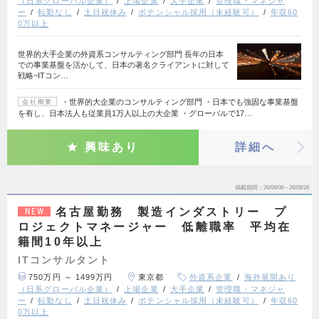
（日系グローバル企業）
上場企業
大手企業
管理職・マネジャ
ー
転勤なし
土日祝休み
ポテンシャル採用（未経験可）
年収60
0万以上
世界的大手企業の外資系コンサルティング部門 長年の日本
での事業基盤を活かして、日本の著名クライアントに対して
戦略~ITコン…
・世界的大企業のコンサルティング部門 ・日本でも強固な事業基盤
会社概要
を有し、日本法人も従業員1万人以上の大企業 ・グローバルで17…
興味あり
詳細へ
掲載期間
26/08/08～26/08/26
名古屋勤務 製造インダストリー プ
NEW
ロジェクトマネージャー 低離職率 平均在
籍間10年以上
ITコンサルタント
750万円 ～ 1499万円
東京都
外資系企業
海外展開あり
（日系グローバル企業）
上場企業
大手企業
管理職・マネジャ
ー
転勤なし
土日祝休み
ポテンシャル採用（未経験可）
年収60
0万以上