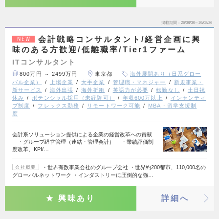
掲載期間
26/08/08～26/08/26
会計戦略コンサルタント/経営企画に興
NEW
味のある方歓迎/低離職率/Tier1ファーム
ITコンサルタント
800万円 ～ 2499万円
東京都
海外展開あり（日系グロー
バル企業）
上場企業
大手企業
管理職・マネジャー
新規事業・
新サービス
海外出張
海外折衝
英語力が必要
転勤なし
土日祝
休み
ポテンシャル採用（未経験可）
年収600万以上
インセンティ
ブ制度
フレックス勤務
リモートワーク可能
MBA・留学支援制
度
会計系ソリューション提供による企業の経営改革への貢献
・グループ経営管理（連結・管理会計） ・業績評価制
度改革、KPI/…
・世界有数事業会社のグループ会社 ・世界約200都市、110,000名の
会社概要
グローバルネットワーク ・インダストリーに圧倒的な強…
興味あり
詳細へ