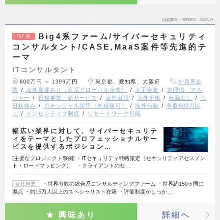
掲載期間
26/08/08～26/08/26
Big4系ファーム/サイバーセキュリティ
NEW
コンサルタント/CASE,MaaS案件等先進的テ
ーマ
ITコンサルタント
800万円 ～ 1399万円
東京都、愛知県、大阪府
外資系企
業
海外展開あり（日系グローバル企業）
大手企業
管理職・マネ
ジャー
新規事業・新サービス
海外出張
海外折衝
転勤なし
土
日祝休み
ポテンシャル採用（未経験可）
海外転勤
年収600万以
上
インセンティブ制度
リモートワーク可能
幅広い業界に対して、サイバーセキュリテ
ィをテーマとしたプロフェッショナルサー
ビスを提供するポジション…
[主要なプロジェクト事例] ・ITセキュリティ戦略策定（セキュリティアセスメン
ト・ロードマッピング） - クライアントのセ…
・世界有数の総合系コンサルティングファーム ・世界約150ヵ国に
会社概要
拠点 ・約15万人以上のスペシャリスト在籍 ・評価制度がしっか…
興味あり
詳細へ