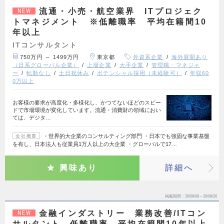
流通・小売・航空業界 ITプロジェク
NEW
トマネジメント ※低離職率 平均在籍間10
年以上
ITコンサルタント
750万円 ～ 1499万円
東京都
外資系企業
海外展開あり
（日系グローバル企業）
上場企業
大手企業
管理職・マネジャ
ー
転勤なし
土日祝休み
ポテンシャル採用（未経験可）
年収60
0万以上
お客様の要求が高度化・多様化し、かつてないほどのスピー
ドで市場環境が変化しています。流通・消費財の領域におい
ては、デジタ…
・世界的大企業のコンサルティング部門 ・日本でも強固な事業基盤
会社概要
を有し、日本法人も従業員1万人以上の大企業 ・グローバルで17…
興味あり
詳細へ
掲載期間
26/08/08～26/08/26
金融インダストリー 業務改善/ITコン
NEW
サルタント 低離職率 平均在籍間10年以上