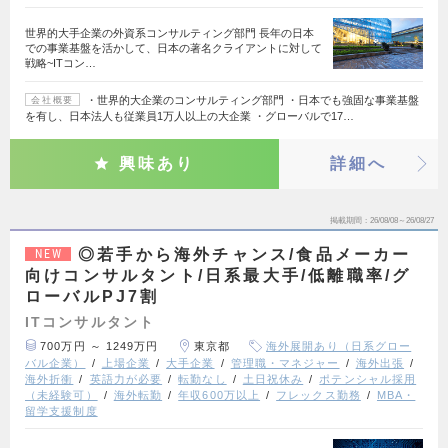
世界的大手企業の外資系コンサルティング部門 長年の日本
での事業基盤を活かして、日本の著名クライアントに対して
戦略~ITコン…
・世界的大企業のコンサルティング部門 ・日本でも強固な事業基盤
会社概要
を有し、日本法人も従業員1万人以上の大企業 ・グローバルで17…
興味あり
詳細へ
掲載期間
26/08/08～26/08/27
◎若手から海外チャンス/食品メーカー
NEW
向けコンサルタント/日系最大手/低離職率/グ
ローバルPJ7割
ITコンサルタント
700万円 ～ 1249万円
東京都
海外展開あり（日系グロー
バル企業）
上場企業
大手企業
管理職・マネジャー
海外出張
海外折衝
英語力が必要
転勤なし
土日祝休み
ポテンシャル採用
（未経験可）
海外転勤
年収600万以上
フレックス勤務
MBA・
留学支援制度