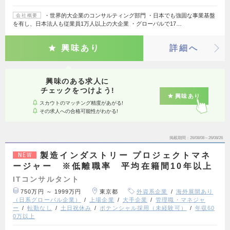
・世界的大企業のコンサルティング部門 ・日本でも強固な事業基盤
会社概要
を有し、日本法人も従業員1万人以上の大企業 ・グローバルで17…
興味あり
詳細へ
興味のある求人に
チェックをつけよう!
興味あり
スカウトのマッチング精度があがる!
その求人への合格可能性がわかる!
掲載期間
26/08/08～26/08/26
製造インダストリー プロジェクトマネ
NEW
ージャー ※低離職率 平均在籍間10年以上
ITコンサルタント
750万円 ～ 1999万円
東京都
外資系企業
海外展開あり
（日系グローバル企業）
上場企業
大手企業
管理職・マネジャ
ー
転勤なし
土日祝休み
ポテンシャル採用（未経験可）
年収60
0万以上