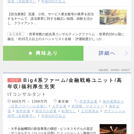
採用（未経験可）
年収600万以上
【担当業務】 流通、小売、サービス業全般等の業界を担当
するチームで、該当業界に対する幅広い知識、経験を活か
し、クライアント…
・世界有数の総合系コンサルティングファーム ・世界約150ヵ国に
会社概要
拠点 ・約15万人以上のスペシャリスト在籍 ・評価制度がしっか…
興味あり
詳細へ
掲載期間
26/08/08～26/08/27
Big4系ファーム/金融戦略ユニット/高
NEW
年収/福利厚生充実
ITコンサルタント
600万円 ～ 1399万円
東京都
外資系企業
海外展開あり
（日系グローバル企業）
大手企業
管理職・マネジャー
海外出
張
海外折衝
英語力が必要
転勤なし
土日祝休み
ポテンシャル
採用（未経験可）
年収600万以上
・大手金融機関の新規事業の構想・ビジネスモデルの策定
・デジタルテクノロジーを活用したイノベーション施策の立