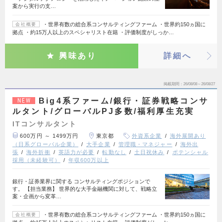
案から実行の支…
・世界有数の総合系コンサルティングファーム ・世界約150ヵ国に
会社概要
拠点 ・約15万人以上のスペシャリスト在籍 ・評価制度がしっか…
興味あり
詳細へ
掲載期間
26/08/08～26/08/27
Big4系ファーム/銀行・証券戦略コンサ
NEW
ルタント/グローバルPJ多数/福利厚生充実
ITコンサルタント
600万円 ～ 1499万円
東京都
外資系企業
海外展開あり
（日系グローバル企業）
大手企業
管理職・マネジャー
海外出
張
海外折衝
英語力が必要
転勤なし
土日祝休み
ポテンシャル
採用（未経験可）
年収600万以上
銀行・証券業界に関する コンサルティングポジションで
す。 【担当業務】 世界的な大手金融機関に対して、戦略立
案・企画から変革…
・世界有数の総合系コンサルティングファーム ・世界約150ヵ国に
会社概要