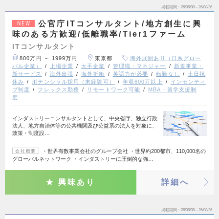
掲載期間
26/08/08～26/08/26
公官庁ITコンサルタント/地方創生に興
NEW
味のある方歓迎/低離職率/Tier1ファーム
ITコンサルタント
800万円 ～ 1999万円
東京都
海外展開あり（日系グロー
バル企業）
上場企業
大手企業
管理職・マネジャー
新規事業・
新サービス
海外出張
海外折衝
英語力が必要
転勤なし
土日祝
休み
ポテンシャル採用（未経験可）
年収600万以上
インセンティ
ブ制度
フレックス勤務
リモートワーク可能
MBA・留学支援制
度
インダストリーコンサルタントとして、中央省庁、独立行政
法人、地方自治体等の公共機関及び公益系の法人を対象に、
政策・制度設…
・世界有数事業会社のグループ会社 ・世界約200都市、110,000名の
会社概要
グローバルネットワーク ・インダストリーに圧倒的な強…
興味あり
詳細へ
掲載期間
26/08/08～26/08/26