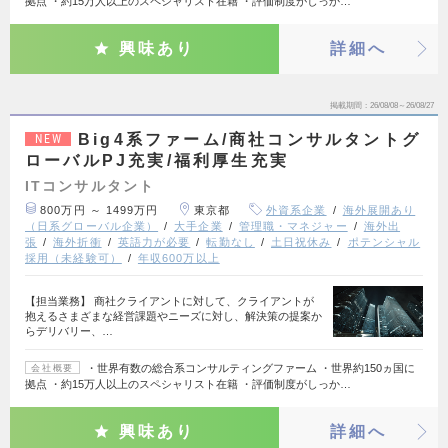
拠点 ・約15万人以上のスペシャリスト在籍 ・評価制度がしっか…
興味あり
詳細へ
掲載期間
26/08/08～26/08/27
Big4系ファーム/商社コンサルタントグ
NEW
ローバルPJ充実/福利厚生充実
ITコンサルタント
800万円 ～ 1499万円
東京都
外資系企業
海外展開あり
（日系グローバル企業）
大手企業
管理職・マネジャー
海外出
張
海外折衝
英語力が必要
転勤なし
土日祝休み
ポテンシャル
採用（未経験可）
年収600万以上
【担当業務】 商社クライアントに対して、クライアントが
抱えるさまざまな経営課題やニーズに対し、解決策の提案か
らデリバリー、…
・世界有数の総合系コンサルティングファーム ・世界約150ヵ国に
会社概要
拠点 ・約15万人以上のスペシャリスト在籍 ・評価制度がしっか…
興味あり
詳細へ