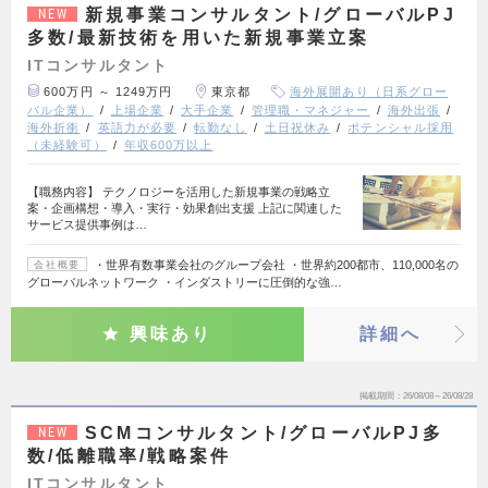
新規事業コンサルタント/グローバルPJ
NEW
多数/最新技術を用いた新規事業立案
ITコンサルタント
600万円 ～ 1249万円
東京都
海外展開あり（日系グロー
バル企業）
上場企業
大手企業
管理職・マネジャー
海外出張
海外折衝
英語力が必要
転勤なし
土日祝休み
ポテンシャル採用
（未経験可）
年収600万以上
【職務内容】 テクノロジーを活用した新規事業の戦略立
案・企画構想・導入・実行・効果創出支援 上記に関連した
サービス提供事例は…
・世界有数事業会社のグループ会社 ・世界約200都市、110,000名の
会社概要
グローバルネットワーク ・インダストリーに圧倒的な強…
興味あり
詳細へ
掲載期間
26/08/08～26/08/28
SCMコンサルタント/グローバルPJ多
NEW
数/低離職率/戦略案件
ITコンサルタント