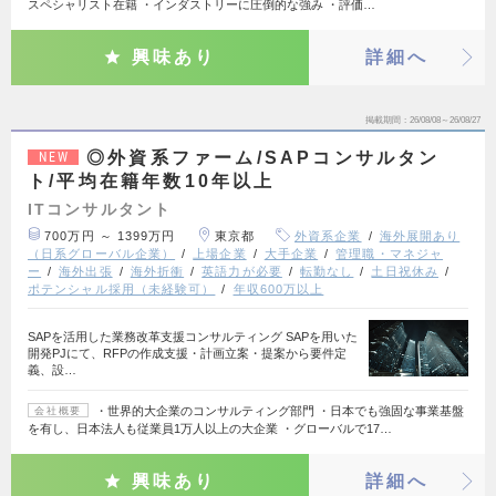
スペシャリスト在籍 ・インダストリーに圧倒的な強み ・評価…
興味あり
詳細へ
掲載期間
26/08/08～26/08/27
◎外資系ファーム/SAPコンサルタン
NEW
ト/平均在籍年数10年以上
ITコンサルタント
700万円 ～ 1399万円
東京都
外資系企業
海外展開あり
（日系グローバル企業）
上場企業
大手企業
管理職・マネジャ
ー
海外出張
海外折衝
英語力が必要
転勤なし
土日祝休み
ポテンシャル採用（未経験可）
年収600万以上
SAPを活用した業務改革支援コンサルティング SAPを用いた
開発PJにて、RFPの作成支援・計画立案・提案から要件定
義、設…
・世界的大企業のコンサルティング部門 ・日本でも強固な事業基盤
会社概要
を有し、日本法人も従業員1万人以上の大企業 ・グローバルで17…
興味あり
詳細へ