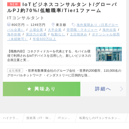
IoTビジネスコンサルタント/グローバ
NEW
ルPJ約70%/低離職率/Tier1ファーム
ITコンサルタント
800万円 ～ 1249万円
東京都
海外展開あり（日系グロー
バル企業）
上場企業
大手企業
管理職・マネジャー
海外出張
海外折衝
英語力が必要
転勤なし
土日祝休み
ポテンシャル採用
（未経験可）
年収600万以上
【職務内容】 コネクティドカーを代表とする、モバイル環
境で利用されるIoTデバイスを活用した、新しいビジネスの
企画立案と実…
・世界有数事業会社のグループ会社 ・世界約200都市、110,000名の
会社概要
グローバルネットワーク ・インダストリーに圧倒的な強…
興味あり
詳細へ
ハイクラス
技術系（IT・We
ITコンサ
転勤なしのITコンサルタント
求人TOP
b・通信系）
ルタント
の転職・求人情報一覧