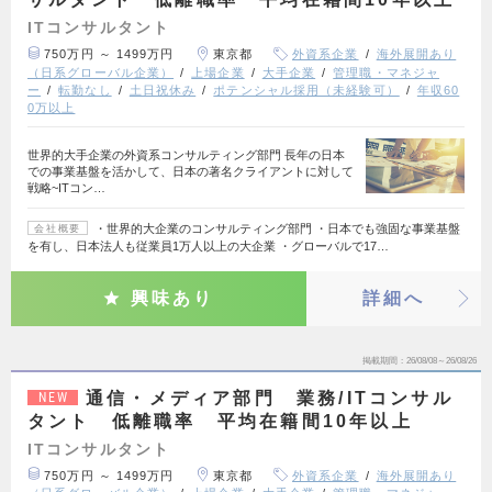
ITコンサルタント
750万円 ～ 1499万円
東京都
外資系企業
海外展開あり
（日系グローバル企業）
上場企業
大手企業
管理職・マネジャ
ー
転勤なし
土日祝休み
ポテンシャル採用（未経験可）
年収60
0万以上
世界的大手企業の外資系コンサルティング部門 長年の日本
での事業基盤を活かして、日本の著名クライアントに対して
戦略~ITコン…
・世界的大企業のコンサルティング部門 ・日本でも強固な事業基盤
会社概要
を有し、日本法人も従業員1万人以上の大企業 ・グローバルで17…
興味あり
詳細へ
掲載期間
26/08/08～26/08/26
通信・メディア部門 業務/ITコンサル
NEW
タント 低離職率 平均在籍間10年以上
ITコンサルタント
750万円 ～ 1499万円
東京都
外資系企業
海外展開あり