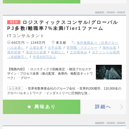
掲載期間
26/08/08～26/08/29
ロジスティックスコンサル/グローバル
NEW
PJ多数/離職率7%未満/Tier1ファーム
ITコンサルタント
600万円 ～ 1249万円
東京都
海外展開あり（日系グロー
バル企業）
上場企業
大手企業
管理職・マネジャー
海外出張
海外折衝
英語力が必要
転勤なし
土日祝休み
ポテンシャル採用
（未経験可）
年収600万以上
【職務内容】 ・ロジスティクス戦略策定 ・物流プロセスデ
ザイン・プロセス改善（拠点配置、倉庫内、輸配送ネットワ
ーク） ・グロー…
・世界有数事業会社のグループ会社 ・世界約200都市、110,000名の
会社概要
グローバルネットワーク ・インダストリーに圧倒的な強…
興味あり
詳細へ
掲載期間
26/08/08～26/08/29