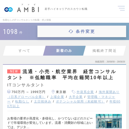
若手ハイキャリアのスカウト転職
転勤なしのITコンサルタントの転職・求人情報
1098
条件変更
件
すべて
新着のみ
掲載終了間近
掲載期間
26/08/08～26/08/26
流通・小売・航空業界 経営コンサル
NEW
タント ※低離職率 平均在籍間10年以上
ITコンサルタント
750万円 ～ 1999万円
東京都
外資系企業
海外展開あり
（日系グローバル企業）
上場企業
大手企業
管理職・マネジャ
ー
転勤なし
土日祝休み
ポテンシャル採用（未経験可）
年収60
0万以上
お客様の要求が高度化・多様化し、かつてないほどのスピー
ドで市場環境が変化しています。流通・消費財の領域におい
ては、デジタ…