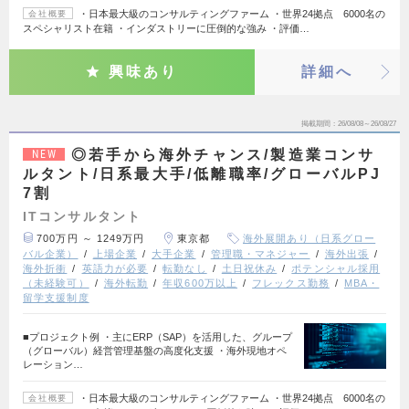
・日本最大級のコンサルティングファーム ・世界24拠点 6000名の
会社概要
スペシャリスト在籍 ・インダストリーに圧倒的な強み ・評価…
興味あり
詳細へ
掲載期間
26/08/08～26/08/27
◎若手から海外チャンス/製造業コンサ
NEW
ルタント/日系最大手/低離職率/グローバルPJ
7割
ITコンサルタント
700万円 ～ 1249万円
東京都
海外展開あり（日系グロー
バル企業）
上場企業
大手企業
管理職・マネジャー
海外出張
海外折衝
英語力が必要
転勤なし
土日祝休み
ポテンシャル採用
（未経験可）
海外転勤
年収600万以上
フレックス勤務
MBA・
留学支援制度
■プロジェクト例 ・主にERP（SAP）を活用した、グループ
（グローバル）経営管理基盤の高度化支援 ・海外現地オペ
レーション…
・日本最大級のコンサルティングファーム ・世界24拠点 6000名の
会社概要