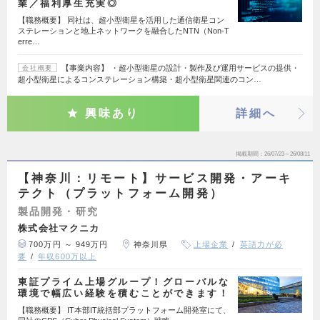
業／福利厚生充実◎
【職務概要】 同社は、超小型衛星を活用した通信衛星コン
ステレーションと地上ネットワークを融合したNTN（Non-T
erre…
【事業内容】 ・超小型衛星の設計・製作及び運用サービスの提供・
会社概要
超小型衛星によるコンステレーション構築・超小型衛星関連のコン…
興味あり
詳細へ
掲載期間
26/07/23～26/08/11
【神奈川：リモート】サービス開発・アーキ
テクト（プラットフォーム開発）
製品開発・研究
株式会社マクニカ
700万円 ～ 949万円
神奈川県
上場企業
英語力が必
要
年収600万以上
東証プライム上場グループ！グローバルな
環境で幅広い経験を積むことができます！
【職務概要】 IT本部IT統括部プラットフォーム開発室にて、