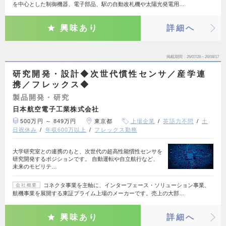
を中心とした制御機器、電子部品、駅の自動改札機や太陽光発電用…
興味あり
詳細へ
掲載期間
26/07/28～26/08/17
研究開発・設計◆次世代慣性センサ／産学連
携／フレックス◆
製品開発・研究
日本航空電子工業株式会社
500万円 ～ 849万円
東京都
上場企業
英語力不問
土
日祝休み
年収600万以上
フレックス勤務
大学研究室との連携のもと、次世代の超高性能慣性センサを
研究開発するポジションです。 自動運転や自立航行など、
未来のモビリテ…
コネクタ事業を主軸に、インターフェース・ソリューション事業、
会社概要
航機事業を展開する東証プライム上場のメーカーです。売上の大部…
興味あり
詳細へ