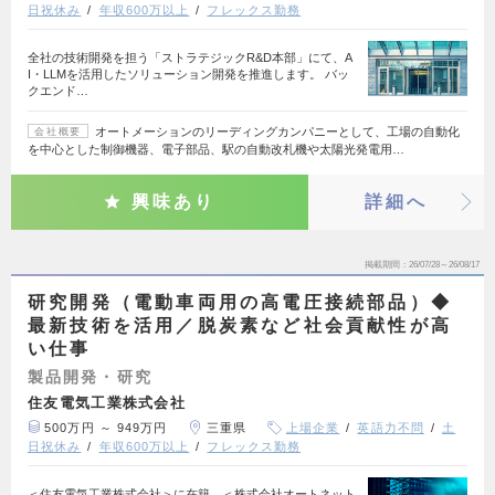
日祝休み
年収600万以上
フレックス勤務
全社の技術開発を担う「ストラテジックR&D本部」にて、A
I・LLMを活用したソリューション開発を推進します。 バッ
クエンド…
オートメーションのリーディングカンパニーとして、工場の自動化
会社概要
を中心とした制御機器、電子部品、駅の自動改札機や太陽光発電用…
興味あり
詳細へ
掲載期間
26/07/28～26/08/17
研究開発（電動車両用の高電圧接続部品）◆
最新技術を活用／脱炭素など社会貢献性が高
い仕事
製品開発・研究
住友電気工業株式会社
500万円 ～ 949万円
三重県
上場企業
英語力不問
土
日祝休み
年収600万以上
フレックス勤務
＜住友電気工業株式会社＞に在籍、＜株式会社オートネット