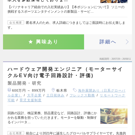
【パソナキャリア経由での入社実績あり】【本ポジションについて】 ソニーの
挑戦するスポーツエンタテインメントの新製品・サービ…
匿名求人のため、求人詳細につきましてはご面談時にお伝え致しま
会社概要
す。
興味あり
詳細へ
掲載期間
26/07/29～26/08/11
ハードウェア開発エンジニア（モーターサイ
クルEV向け電子回路設計・評価)
製品開発・研究
600万円 ～ 899万円
栃木県
海外展開あり（日系グローバ
ル企業）
大手企業
土日祝休み
フレックス勤務
リモートワーク
可能
育児支援制度
回路の設計、検証業務、部品選定など、回路設計、評価にか
かわる業務を担っていただきます。モーターを駆動・制御す
るインバータ…
統合により2021年に誕生したグローバルサプライヤーです。先進的
会社概要