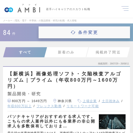
若手ハイキャリアのスカウト転職
メーカー（電気・電子・半導体）の製品開発・研究の転職・求人情報
84
条件変更
件
すべて
新着のみ
掲載終了間近
掲載期間
26/07/29～26/08/11
【新横浜】画像処理ソフト・欠陥検査アルゴ
リズム｜プライム（年収800万円～1600万
円）
製品開発・研究
800万円 ～ 1649万円
神奈川県
上場企業
土日祝休み
年収600万以上
フレックス勤務
リモートワーク可能
パソナキャリアがおすすめする求人です。
こちらの求人案件以外にも各業界の非公開
求人を多数保有しておりま…
最先端の半導体検査装置における、画像処理ソフトウェアおよび欠陥検査アルゴ