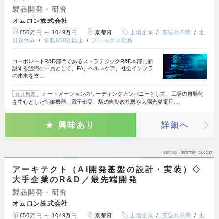
製品開発・研究
オムロン株式会社
650万円 ～ 1049万円
京都府
上場企業
英語力不問
土
日祝休み
年収600万以上
フレックス勤務
コーポレートR&D部門であるストラテジックR&D本部に新
設する組織の一員として、FA、ヘルスケア、社会インフラ
の未来を支…
オートメーションのリーディングカンパニーとして、工場の自動化
会社概要
を中心とした制御機器、電子部品、駅の自動改札機や太陽光発電用…
興味あり
詳細へ
掲載期間
26/07/28～26/08/17
アーキテクト（AI開発基盤の設計・実装）◇
大手企業のR&D／最先端開発
製品開発・研究
オムロン株式会社
650万円 ～ 1049万円
京都府
上場企業
英語力不問
土