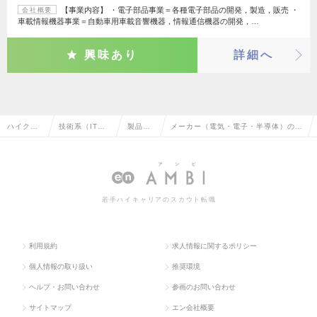
【事業内容】 ・電子部品事業＝各種電子部品の開発，製造，販売 ・
会社概要
車載情報機器事業＝自動車用車載音響機器，情報通信機器の開発，…
興味あり
詳細へ
ハイクラ
技術系（IT・
製品開
メーカー（電気・電子・半導体）の製
ス求人TO
Web・通信
発・研
品開発・研究の転職・求人情報一覧
P
系）
究
若手ハイキャリアのスカウト転職
利用規約
求人情報に関するポリシー
個人情報の取り扱い
推奨環境
ヘルプ・お問い合わせ
参画のお問い合わせ
サイトマップ
エン会社概要