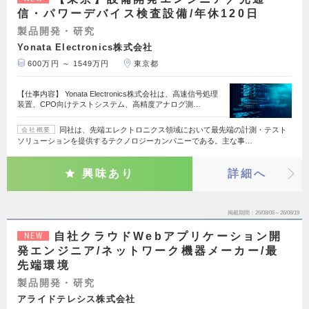
信・パワーデバイス検査設備/年休120日
製品開発・研究
Yonata Electronics株式会社
600万円 ～ 1549万円
東京都
【仕事内容】 Yonata Electronics株式会社は、高速信号処理
装置、CPO向けテストシステム、高精度アナログ測…
同社は、先端エレクトロニクス領域において最先端の計測・テスト
会社概要
ソリューションを提供するテクノロジーカンパニーである。主な事…
興味あり
詳細へ
掲載期間
26/08/06～26/08/19
自社クラウドWebアプリケーション開
NEW
発エンジニア/ネットワーク機器メーカー/最
先端環境
製品開発・研究
アライドテレシス株式会社