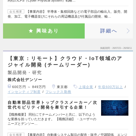
同社のCPS（Cyber Physical System）戦略…
【事業内容】 半導体・集積回路などの電子部品の輸出入、販売、開
会社概要
発、加工、電子機器並びにそれらの周辺機器及び付属品の開発、輸…
興味あり
詳細へ
掲載期間
26/07/23～26/08/11
【東京：リモート】クラウド・IoT領域のア
ジャイル開発 (チームリーダー)
製品開発・研究
株式会社デンソー
600万円 ～ 849万円
東京都
上場企業
年収600万以上
インセンティブ制度
フレックス勤務
自動車部品世界トップクラスメーカー／次
世代モビリティ開発を牽引する企業！
【職務概要】 同社にてチームメンバーと共に、以下のよう
な業務を担っていただきます。 【職務詳細】 ・ユーザーの
ニーズとデンソー…
【事業内容】 自動車システム製品の製造・販売／空調関係、エンジ
会社概要