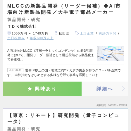
MLCCの新製品開発（リーダー候補）◆AI市
場向け新製品開発／大手電子部品メーカー
製品開発・研究
ＴＤＫ株式会社
1050万円 ～ 1749万円
秋田県
上場企業
英語力不問
土日祝休み
年収600万以上
AI市場向けMLCC（積層セラミックコンデンサ）の新製品開
発において、開発リーダー候補として構想段階から製品化ま
でを牽引…
世界30以上の国・地域に約250カ所の拠点を持つグローバル企業で
会社概要
す。 磁性技術をはじめとする多様な分野で事業を展開していま…
興味あり
詳細へ
掲載期間
26/07/23～26/08/11
【東京：リモート】研究開発（量子コンピュ
ータ）
製品開発・研究