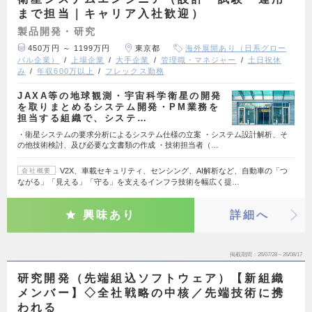
まで担当｜キャリア入社歓迎）
製品開発・研究
450万円 ～ 1199万円
東京都
海外展開あり（日系グロー
バル企業）
上場企業
大手企業
管理職・マネジャー
土日祝休
み
年収600万以上
フレックス勤務
JAXA等の地球観測・宇宙科学衛星の開発
を取りまとめるシステム開発・PM業務を
担当する組織で、システ…
・衛星システムの要求分析によるシステム仕様の立案 ・システム設計解析、そ
の他技術検討、及び必要な文書類の作成 ・技術担当者（…
V2X、車載セキュリティ、センシング、AI解析など、自動車の「つ
会社概要
ながる」「見える」「守る」を支えるインフラ技術を幅広く提…
興味あり
詳細へ
掲載期間
26/07/28～26/08/17
研究開発（先端組込ソフトウェア）【新組織
メンバー】◇全社戦略の中核／先端技術に携
われる