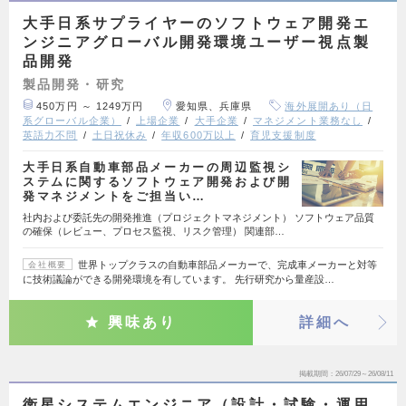
大手日系サプライヤーのソフトウェア開発エ
ンジニアグローバル開発環境ユーザー視点製
品開発
製品開発・研究
450万円 ～ 1249万円
愛知県、兵庫県
海外展開あり（日
系グローバル企業）
上場企業
大手企業
マネジメント業務なし
英語力不問
土日祝休み
年収600万以上
育児支援制度
大手日系自動車部品メーカーの周辺監視シ
ステムに関するソフトウェア開発および開
発マネジメントをご担当い…
社内および委託先の開発推進（プロジェクトマネジメント） ソフトウェア品質
の確保（レビュー、プロセス監視、リスク管理） 関連部…
世界トップクラスの自動車部品メーカーで、完成車メーカーと対等
会社概要
に技術議論ができる開発環境を有しています。 先行研究から量産設…
興味あり
詳細へ
掲載期間
26/07/29～26/08/11
衛星システムエンジニア（設計・試験・運用