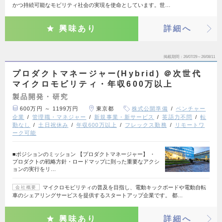
かつ持続可能なモビリティ社会の実現を使命としています。世…
興味あり
詳細へ
掲載期間
26/07/29～26/08/11
プロダクトマネージャー(Hybrid) ＠次世代
マイクロモビリティ・年収600万以上
製品開発・研究
600万円 ～ 1199万円
東京都
株式公開準備
ベンチャー
企業
管理職・マネジャー
新規事業・新サービス
英語力不問
転
勤なし
土日祝休み
年収600万以上
フレックス勤務
リモートワ
ーク可能
■ポジションのミッション 【プロダクトマネージャー】 ・
プロダクトの戦略方針・ロードマップに則った重要なアクシ
ョンの実行をリ…
マイクロモビリティの普及を目指し、電動キックボードや電動自転
会社概要
車のシェアリングサービスを提供するスタートアップ企業です。 都…
興味あり
詳細へ