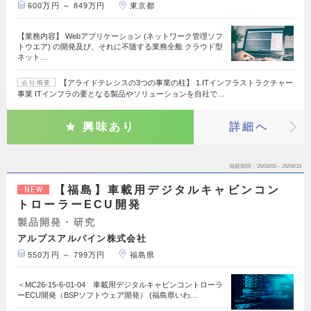
600万円 ～ 849万円
東京都
【業務内容】 Webアプリケーション (ネットワーク管理ソフ
トウエア) の開発及び、それに不随する業務全般 クラウド型
ネット…
【アライドテレシスの3つの事業の柱】 1.ITインフラストラクチャー
会社概要
事業 ITインフラの要となる製品やソリューションを自社で…
興味あり
詳細へ
掲載期間
26/08/06～26/08/19
【福島】車載用デジタルキャビンコン
NEW
トローラーECU開発
製品開発・研究
アルプスアルパイン株式会社
550万円 ～ 799万円
福島県
＜MC26-15-6-01-04 車載用デジタルキャビンコントローラ
ーECU開発（BSPソフトウェア開発） (福島県いわ…