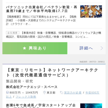
パナソニック出資会社／ベテラン歓迎・再
雇用70歳まで／年休平均取得17.7日
【職務概要】 同社にて以下業務をおまかせします。 【職務
詳細】 ・小規模～大規模までのシステムアーキテクチャ設
計 （クラウド・オ…
【事業内容】 映像・音響機器、情報通信機器のソフトウェア及び機
会社概要
構設計、電気回路の開発・設計の受託／映像・音響機器、コンピュ…
興味あり
詳細へ
掲載期間
26/07/23～26/08/11
【東京：リモート】ネットワークアーキテク
ト（次世代衛星通信サービス）
製品開発・研究
株式会社アークエッジ・スペース
800万円 ～ 1049万円
東京都
英語力が必要
年収600万
以上
フレックス勤務
創業6年で急成長／宇宙スタートアップ企