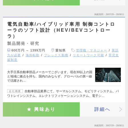
掲載期間
26/07/29～26/08/11
電気自動車/ハイブリッド車用 制御コントロ
ーラのソフト設計（HEV/BEVコントロー
ラ）
製品開発・研究
600万円 ～ 1399万円
愛知県
管理職・マネジャー
英語
力が必要
海外転勤
フレックス勤務
リモートワーク可能
育児支
援制度
大手日系自動車部品メーカーでございます。現在30以上の国
と地域に拠点を持ち、国内のみならず、グローバルの第一線
で活躍され…
自動車部品業界にて、サーマルシステム、モビリティシステム、パ
会社概要
ワトレインシステム、エレクトリフィケーションシステム、電子シ…
興味あり
詳細へ
掲載期間
26/07/29～26/08/11