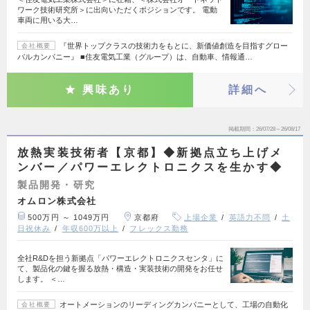
ワーク技術研究所＞に出向いただくポジションです。 電動
車両に用いる大…
『世界トップクラスの技術力をもとに、新価値創造を目指すグロー
会社概要
バルカンパニー』 ■住友電気工業（グループ）は、自動車、情報通…
興味あり
詳細へ
掲載期間
26/07/28～26/08/17
放熱実装技術者【京都】◆新拠点立ち上げメ
ンバー／パワーエレクトロニクスを生かす◆
製品開発・研究
オムロン株式会社
500万円 ～ 1049万円
京都府
上場企業
英語力不問
土
日祝休み
年収600万以上
フレックス勤務
全社R&Dを担う新拠点「パワーエレクトロニクスセンタ」に
て、製品化の鍵を握る放熱・構造・実装技術の開発をお任せ
します。 ＜…
オートメーションのリーディングカンパニーとして、工場の自動化
会社概要