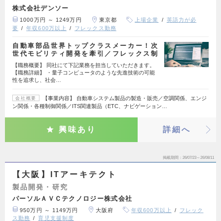
株式会社デンソー
1000万円 ～ 1249万円
東京都
上場企業
英語力が必
要
年収600万以上
フレックス勤務
自動車部品世界トップクラスメーカー！次
世代モビリティ開発を牽引／フレックス制
【職務概要】 同社にて下記業務を担当していただきます。
【職務詳細】 ・量子コンピュータのような先進技術の可能
性を追求し、社会…
【事業内容】 自動車システム製品の製造・販売／空調関係、エンジ
会社概要
ン関係・各種制御関係／ITS関連製品（ETC、ナビゲーション…
興味あり
詳細へ
掲載期間
26/07/23～26/08/11
【大阪】ITアーキテクト
製品開発・研究
パーソルＡＶＣテクノロジー株式会社
950万円 ～ 1149万円
大阪府
年収600万以上
フレック
ス勤務
育児支援制度