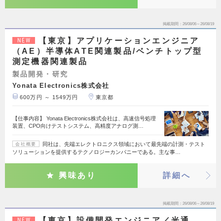
掲載期間
26/08/06～26/08/19
【東京】アプリケーションエンジニア
NEW
（AE）半導体ATE関連製品/ベンチトップ型
測定機器関連製品
製品開発・研究
Yonata Electronics株式会社
600万円 ～ 1549万円
東京都
【仕事内容】 Yonata Electronics株式会社は、高速信号処理
装置、CPO向けテストシステム、高精度アナログ測…
同社は、先端エレクトロニクス領域において最先端の計測・テスト
会社概要
ソリューションを提供するテクノロジーカンパニーである。主な事…
興味あり
詳細へ
掲載期間
26/08/06～26/08/19
【東京】設備開発エンジニア／光通
NEW