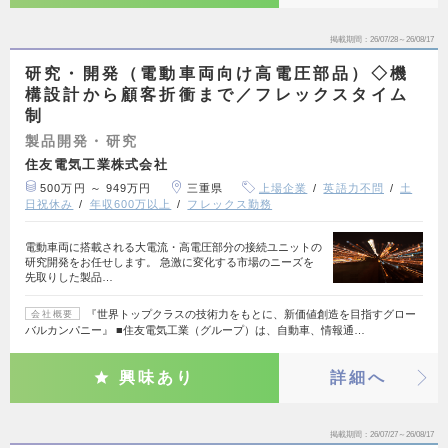
掲載期間
26/07/28～26/08/17
研究・開発（電動車両向け高電圧部品）◇機
構設計から顧客折衝まで／フレックスタイム
制
製品開発・研究
住友電気工業株式会社
500万円 ～ 949万円
三重県
上場企業
英語力不問
土
日祝休み
年収600万以上
フレックス勤務
電動車両に搭載される大電流・高電圧部分の接続ユニットの
研究開発をお任せします。 急激に変化する市場のニーズを
先取りした製品…
『世界トップクラスの技術力をもとに、新価値創造を目指すグロー
会社概要
バルカンパニー』 ■住友電気工業（グループ）は、自動車、情報通…
興味あり
詳細へ
掲載期間
26/07/27～26/08/17