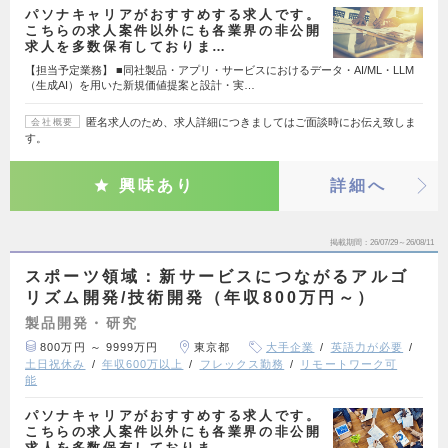
パソナキャリアがおすすめする求人です。
こちらの求人案件以外にも各業界の非公開
求人を多数保有しておりま…
【担当予定業務】 ■同社製品・アプリ・サービスにおけるデータ・AI/ML・LLM
（生成AI）を用いた新規価値提案と設計・実…
匿名求人のため、求人詳細につきましてはご面談時にお伝え致しま
会社概要
す。
興味あり
詳細へ
掲載期間
26/07/29～26/08/11
スポーツ領域：新サービスにつながるアルゴ
リズム開発/技術開発（年収800万円～）
製品開発・研究
800万円 ～ 9999万円
東京都
大手企業
英語力が必要
土日祝休み
年収600万以上
フレックス勤務
リモートワーク可
能
パソナキャリアがおすすめする求人です。
こちらの求人案件以外にも各業界の非公開
求人を多数保有しておりま…