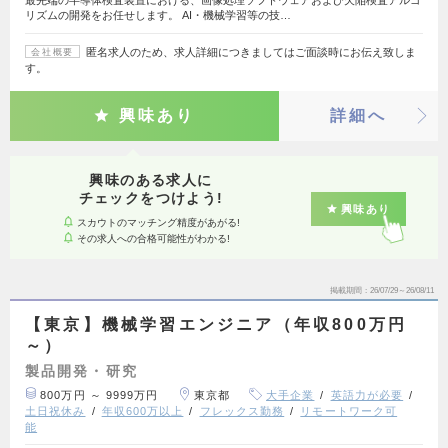
リズムの開発をお任せします。 AI・機械学習等の技…
匿名求人のため、求人詳細につきましてはご面談時にお伝え致しま
会社概要
す。
興味あり
詳細へ
興味のある求人に
チェックをつけよう!
興味あり
スカウトのマッチング精度があがる!
その求人への合格可能性がわかる!
掲載期間
26/07/29～26/08/11
【東京】機械学習エンジニア（年収800万円
～）
製品開発・研究
800万円 ～ 9999万円
東京都
大手企業
英語力が必要
土日祝休み
年収600万以上
フレックス勤務
リモートワーク可
能