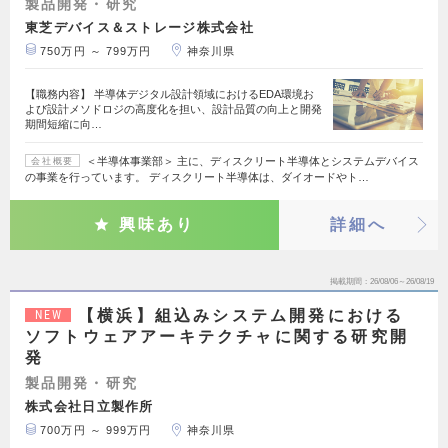
製品開発・研究
東芝デバイス＆ストレージ株式会社
750万円 ～ 799万円
神奈川県
【職務内容】 半導体デジタル設計領域におけるEDA環境お
よび設計メソドロジの高度化を担い、設計品質の向上と開発
期間短縮に向…
＜半導体事業部＞ 主に、ディスクリート半導体とシステムデバイス
会社概要
の事業を行っています。 ディスクリート半導体は、ダイオードやト…
興味あり
詳細へ
掲載期間
26/08/06～26/08/19
【横浜】組込みシステム開発における
NEW
ソフトウェアアーキテクチャに関する研究開
発
製品開発・研究
株式会社日立製作所
700万円 ～ 999万円
神奈川県