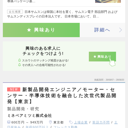
導体パッケージ基…
日本サムスンは韓国に本社を置く、サムスン電子 部品部門 および
会社概要
サムスンディスプレイの日本法人です。 日本市場において、日…
興味あり
詳細へ
興味のある求人に
チェックをつけよう!
興味あり
スカウトのマッチング精度があがる!
その求人への合格可能性がわかる!
掲載期間
26/08/07～26/08/20
新製品開発エンジニア／モーター・セ
NEW
ンサー・半導体技術を融合した次世代製品開
発【東京】
製品開発・研究
ミネベアミツミ株式会社
600万円 ～ 949万円
東京都
上場企業
英語力不問
土
日祝休み
年収600万以上
フレックス勤務