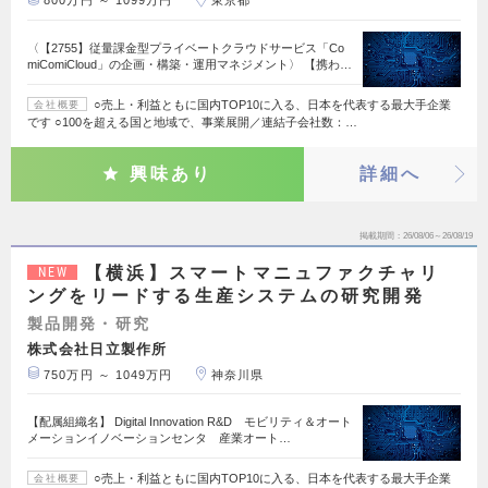
800万円 ～ 1099万円
東京都
〈【2755】従量課金型プライベートクラウドサービス「Co
miComiCloud」の企画・構築・運用マネジメント〉 【携わ…
○売上・利益ともに国内TOP10に入る、日本を代表する最大手企業
会社概要
です ○100を超える国と地域で、事業展開／連結子会社数：…
興味あり
詳細へ
掲載期間
26/08/06～26/08/19
【横浜】スマートマニュファクチャリ
NEW
ングをリードする生産システムの研究開発
製品開発・研究
株式会社日立製作所
750万円 ～ 1049万円
神奈川県
【配属組織名】 Digital Innovation R&D モビリティ＆オート
メーションイノベーションセンタ 産業オート…
○売上・利益ともに国内TOP10に入る、日本を代表する最大手企業
会社概要