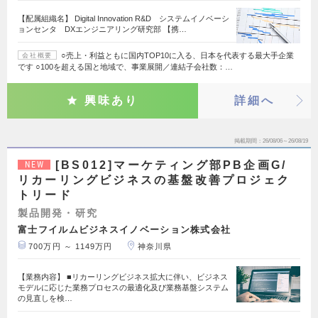
【配属組織名】 Digital Innovation R&D システムイノベーシ
ョンセンタ DXエンジニアリング研究部 【携…
○売上・利益ともに国内TOP10に入る、日本を代表する最大手企業
会社概要
です ○100を超える国と地域で、事業展開／連結子会社数：…
興味あり
詳細へ
掲載期間
26/08/06～26/08/19
[BS012]マーケティング部PB企画G/
NEW
リカーリングビジネスの基盤改善プロジェク
トリード
製品開発・研究
富士フイルムビジネスイノベーション株式会社
700万円 ～ 1149万円
神奈川県
【業務内容】 ■リカーリングビジネス拡大に伴い、ビジネス
モデルに応じた業務プロセスの最適化及び業務基盤システム
の見直しを検…