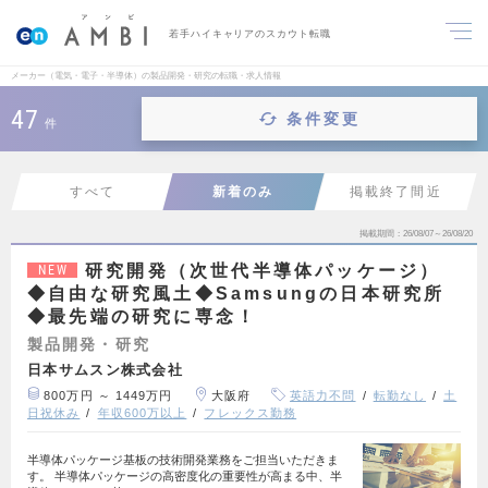
若手ハイキャリアのスカウト転職
メーカー（電気・電子・半導体）の製品開発・研究の転職・求人情報
47
条件変更
件
すべて
新着のみ
掲載終了間近
掲載期間
26/08/07～26/08/20
研究開発（次世代半導体パッケージ）
NEW
◆自由な研究風土◆Samsungの日本研究所
◆最先端の研究に専念！
製品開発・研究
日本サムスン株式会社
800万円 ～ 1449万円
大阪府
英語力不問
転勤なし
土
日祝休み
年収600万以上
フレックス勤務
半導体パッケージ基板の技術開発業務をご担当いただきま
す。 半導体パッケージの高密度化の重要性が高まる中、半