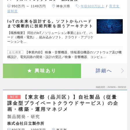
950万円 ～ 1149万円
神奈川県
年収600万以上
育児支
援制度
IoTの未来を設計する。ソフトからハード
まで横断的に技術判断を担うアーキテクト
【職務概要】 同社のIoT／ソリューション事業において、ハ
ード（機構・電気）、組み込みソフト、クラウド・アプリケ
ーションを…
【事業内容】 映像・音響機器、情報通信機器のソフトウェア及び機
会社概要
構設計、電気回路の開発・設計の受託／映像・音響機器、コンピュ…
興味あり
詳細へ
掲載期間
26/08/06～26/08/19
【東京都（品川区）】自社製品（従量
NEW
課金型プライベートクラウドサービス）の企
画・構築・運用マネジメ
製品開発・研究
株式会社日立製作所