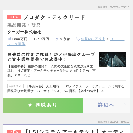
掲載期間
26/08/06～26/08/19
プロダクトテックリード
NEW
製品開発・研究
クーガー株式会社
1000万円 ～ 1249万円
東京都
年収600万以上
リモート
ワーク可能
最先端の技術に挑戦可◎／伊藤忠グループ
と資本業務提携で急成長中！
【職務概要】 複数の開発チーム間の技術的な意思決定を主
導し、技術選定・アーキテクチャー設計の方向性を定め、実
装、テストなど…
【事業内容】 人工知能・ロボティクス・ブロックチェーンに関する
会社概要
開発及び大規模サーバーサイドシステムの開発 【会社の特徴】 20…
興味あり
詳細へ
掲載期間
26/08/06～26/08/19
【LSIシステムアーキテクト】オーディ
NEW