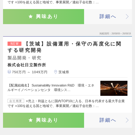
です ○100を超える国と地域で、事業展開／連結子会社数：…
興味あり
詳細へ
掲載期間
26/08/06～26/08/19
【茨城】設備運用・保守の高度化に関
NEW
する研究開発
製品開発・研究
株式会社日立製作所
750万円 ～ 1049万円
茨城県
【配属組織名】 Sustainability Innovation R&D 環境・エネ
ルギーイノベーションセンタ 環境シス…
○売上・利益ともに国内TOP10に入る、日本を代表する最大手企業
会社概要
です ○100を超える国と地域で、事業展開／連結子会社数：…
興味あり
詳細へ