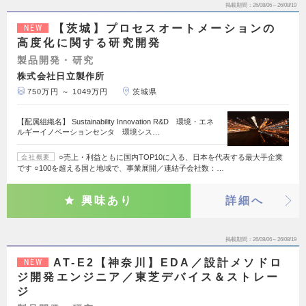
掲載期間
26/08/06～26/08/19
【茨城】プロセスオートメーションの
NEW
高度化に関する研究開発
製品開発・研究
株式会社日立製作所
750万円 ～ 1049万円
茨城県
【配属組織名】 Sustainability Innovation R&D 環境・エネ
ルギーイノベーションセンタ 環境シス…
○売上・利益ともに国内TOP10に入る、日本を代表する最大手企業
会社概要
です ○100を超える国と地域で、事業展開／連結子会社数：…
興味あり
詳細へ
掲載期間
26/08/06～26/08/19
AT-E2【神奈川】EDA／設計メソドロ
NEW
ジ開発エンジニア／東芝デバイス＆ストレー
ジ