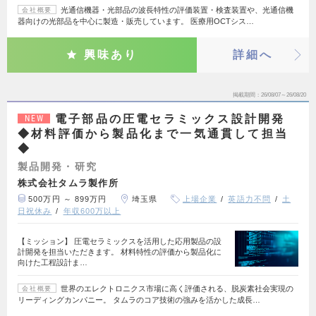
光通信機器・光部品の波長特性の評価装置・検査装置や、光通信機
会社概要
器向けの光部品を中心に製造・販売しています。 医療用OCTシス…
興味あり
詳細へ
掲載期間
26/08/07～26/08/20
電子部品の圧電セラミックス設計開発
NEW
◆材料評価から製品化まで一気通貫して担当
◆
製品開発・研究
株式会社タムラ製作所
500万円 ～ 899万円
埼玉県
上場企業
英語力不問
土
日祝休み
年収600万以上
【ミッション】 圧電セラミックスを活用した応用製品の設
計開発を担当いただきます。 材料特性の評価から製品化に
向けた工程設計ま…
世界のエレクトロニクス市場に高く評価される、脱炭素社会実現の
会社概要
リーディングカンパニー。 タムラのコア技術の強みを活かした成長…