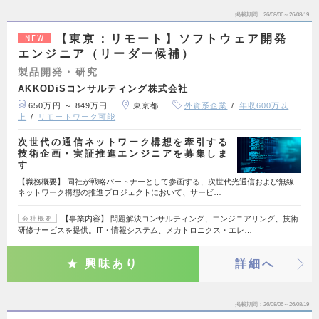
掲載期間
26/08/06～26/08/19
【東京：リモート】ソフトウェア開発
NEW
エンジニア（リーダー候補）
製品開発・研究
AKKODiSコンサルティング株式会社
650万円 ～ 849万円
東京都
外資系企業
年収600万以
上
リモートワーク可能
次世代の通信ネットワーク構想を牽引する
技術企画・実証推進エンジニアを募集しま
す
【職務概要】 同社が戦略パートナーとして参画する、次世代光通信および無線
ネットワーク構想の推進プロジェクトにおいて、サービ…
【事業内容】 問題解決コンサルティング、エンジニアリング、技術
会社概要
研修サービスを提供。IT・情報システム、メカトロニクス・エレ…
興味あり
詳細へ
掲載期間
26/08/06～26/08/19