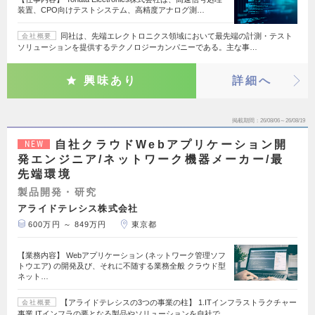
装置、CPO向けテストシステム、高精度アナログ測…
同社は、先端エレクトロニクス領域において最先端の計測・テスト
会社概要
ソリューションを提供するテクノロジーカンパニーである。主な事…
興味あり
詳細へ
掲載期間
26/08/06～26/08/19
自社クラウドWebアプリケーション開
NEW
発エンジニア/ネットワーク機器メーカー/最
先端環境
製品開発・研究
アライドテレシス株式会社
600万円 ～ 849万円
東京都
【業務内容】 Webアプリケーション (ネットワーク管理ソフ
トウエア) の開発及び、それに不随する業務全般 クラウド型
ネット…
【アライドテレシスの3つの事業の柱】 1.ITインフラストラクチャー
会社概要
事業 ITインフラの要となる製品やソリューションを自社で…