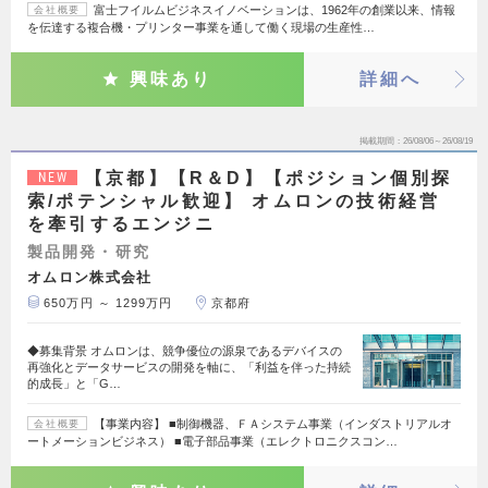
富士フイルムビジネスイノベーションは、1962年の創業以来、情報
会社概要
を伝達する複合機・プリンター事業を通して働く現場の生産性…
興味あり
詳細へ
掲載期間
26/08/06～26/08/19
【京都】【R＆D】【ポジション個別探
NEW
索/ポテンシャル歓迎】 オムロンの技術経営
を牽引するエンジニ
製品開発・研究
オムロン株式会社
650万円 ～ 1299万円
京都府
◆募集背景 オムロンは、競争優位の源泉であるデバイスの
再強化とデータサービスの開発を軸に、「利益を伴った持続
的成長」と「G…
【事業内容】 ■制御機器、ＦＡシステム事業（インダストリアルオ
会社概要
ートメーションビジネス） ■電子部品事業（エレクトロニクスコン…