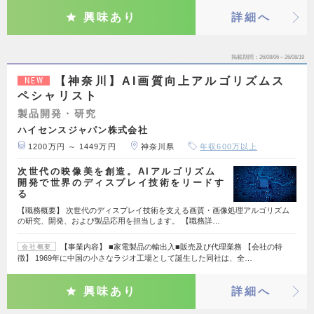
興味あり
詳細へ
掲載期間
26/08/06～26/08/19
【神奈川】AI画質向上アルゴリズムス
NEW
ペシャリスト
製品開発・研究
ハイセンスジャパン株式会社
1200万円 ～ 1449万円
神奈川県
年収600万以上
次世代の映像美を創造。AIアルゴリズム
開発で世界のディスプレイ技術をリードす
る
【職務概要】 次世代のディスプレイ技術を支える画質・画像処理アルゴリズム
の研究、開発、および製品応用を担当します。 【職務詳…
【事業内容】 ■家電製品の輸出入■販売及び代理業務 【会社の特
会社概要
徴】 1969年に中国の小さなラジオ工場として誕生した同社は、全…
興味あり
詳細へ