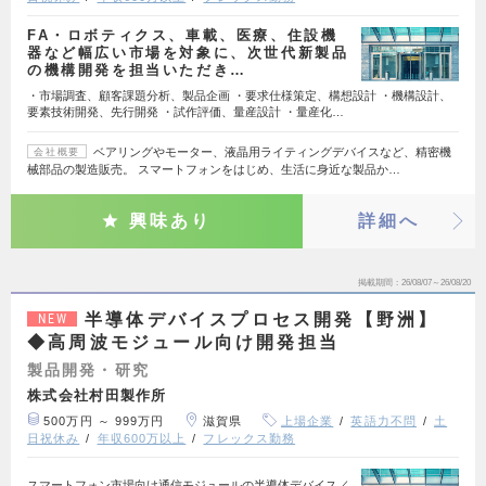
FA・ロボティクス、車載、医療、住設機
器など幅広い市場を対象に、次世代新製品
の機構開発を担当いただき…
・市場調査、顧客課題分析、製品企画 ・要求仕様策定、構想設計 ・機構設計、
要素技術開発、先行開発 ・試作評価、量産設計 ・量産化…
ベアリングやモーター、液晶用ライティングデバイスなど、精密機
会社概要
械部品の製造販売。 スマートフォンをはじめ、生活に身近な製品か…
興味あり
詳細へ
掲載期間
26/08/07～26/08/20
半導体デバイスプロセス開発【野洲】
NEW
◆高周波モジュール向け開発担当
製品開発・研究
株式会社村田製作所
500万円 ～ 999万円
滋賀県
上場企業
英語力不問
土
日祝休み
年収600万以上
フレックス勤務
スマートフォン市場向け通信モジュールの半導体デバイス／