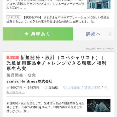
プロセス開発を担当いただきます。モジュールメーカーの強
みを活かし、…
【事業モデル】 さまざまな市場やアプリケーションに新しい価値を
会社概要
提案することで、ムラタの電子部品は社会の発展に貢献します。 現…
興味あり
詳細へ
掲載期間
26/08/07～26/08/20
新規開発・設計（スペシャリスト）｜
NEW
光通信用部品◆チャレンジできる環境／福利
厚生充実
製品開発・研究
santec Holdings株式会社
500万円 ～ 849万円
愛知県
上場企業
英語力不問
年
収600万以上
新規開発・設計担当として、光通信用部品の開発業務をお任
せします。 小牧市の本社を拠点に、韓国の共同研究先と連
携しながら、新…