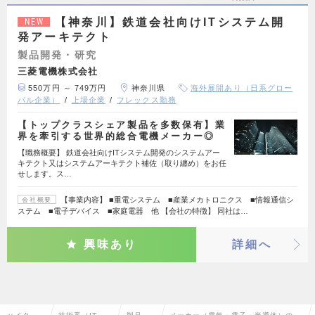
【神奈川】鉄道会社向けITシステム開
NEW
発アーキテクト
製品開発・研究
三菱電機株式会社
550万円 ～ 749万円
神奈川県
海外展開あり（日系グロー
バル企業）
上場企業
フレックス勤務
【トップクラスシェア製品を多数保有】業
界を牽引する世界的総合電機メーカー◎
【職務概要】 鉄道会社向けITシステム開発のシステムアー
キテクト又はシステムアーキテクト補佐（取り纏め）をお任
せします。ス…
【事業内容】 ■重電システム ■産業メカトロニクス ■情報通信シ
会社概要
ステム ■電子デバイス ■家庭電器 他 【会社の特徴】 同社は…
興味あり
詳細へ