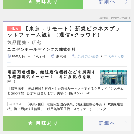
興味あり
詳細へ
掲載期間
26/08/06～26/08/19
【東京：リモート】新規ビジネスプラ
NEW
ットフォーム設計（通信×クラウド）
製品開発・研究
ユニデンホールディングス株式会社
650万円 ～ 849万円
東京都
英語力が必要
年収600万以
上
電話関連機器、無線通信機器などを展開す
る老舗電気メーカー！世界に多拠点を展
開！
【職務概要】 無線機器を起点とした新規サービスを支えるクラウド／システム
基盤の構想・設計を担当します。実装は内製メンバーや…
【事業内容】 電話関連機器事業、無線通信機器事業（CB無線通信
会社概要
機、海上用無線通信機、一般用無線通信機、スキャナー）、デジタ…
興味あり
詳細へ