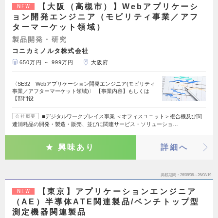
【大阪（高槻市）】Webアプリケーシ
NEW
ョン開発エンジニア（モビリティ事業／アフ
ターマーケット領域）
製品開発・研究
コニカミノルタ株式会社
650万円 ～ 999万円
大阪府
〈SE32 Webアプリケーション開発エンジニア(モビリティ
事業／アフターマーケット領域)〉 【事業内容】もしくは
【部門役…
■デジタルワークプレイス事業 ＜オフィスユニット＞複合機及び関
会社概要
連消耗品の開発・製造・販売、並びに関連サービス・ソリューショ…
興味あり
詳細へ
掲載期間
26/08/06～26/08/19
【東京】アプリケーションエンジニア
NEW
（AE）半導体ATE関連製品/ベンチトップ型
測定機器関連製品