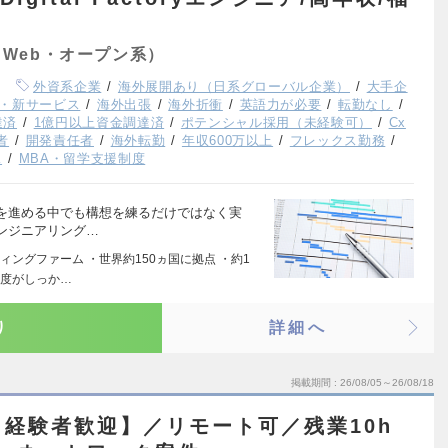
Web・オープン系）
外資系企業
海外展開あり（日系グローバル企業）
大手企
・新サービス
海外出張
海外折衝
英語力が必要
転勤なし
達済
1億円以上資金調達済
ポテンシャル採用（未経験可）
Cx
者
開発責任者
海外転勤
年収600万以上
フレックス勤務
K
MBA・留学支援制度
を進める中でも構想を練るだけではなく実
ンジニアリング…
ングファーム ・世界約150ヵ国に拠点 ・約1
制度がしっか…
り
詳細へ
掲載期間
26/08/05～26/08/18
経験者歓迎】／リモート可／残業10h