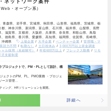
・ネットワーク案件
Web・オープン系）
、青森県、岩手県、宮城県、秋田県、山形県、福島県、茨城県、栃
京都、神奈川県、新潟県、富山県、石川県、福井県、山梨県、長野
県、滋賀県、京都府、大阪府、兵庫県、奈良県、和歌山県、鳥取
県、徳島県、香川県、愛媛県、高知県、福岡県、佐賀県、長崎県、
、沖縄県
上場企業
大手企業
ベンチャー企業
管理職・マ
英語力不問
転勤なし
土日祝休み
3,000万円以上資金調達
シャル採用（未経験可）
年収600万以上
フレックス勤務
リモ
育児支援制度
ラプロジェクトで、PM・PLとして設計、構
ジェクトのPM、PL、PMO業務 ・プロジェ
ソース管理…
ルティング、HRソリューションを展開。
り
詳細へ