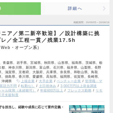
り
詳細へ
掲載期間
26/08/05～26/08/18
ジニア／第二新卒歓迎】／設計構築に挑
レ／全工程一貫／残業17.5h
Web・オープン系）
、青森県、岩手県、宮城県、秋田県、山形県、福島県、茨城県、栃
京都、神奈川県、新潟県、富山県、石川県、福井県、山梨県、長野
県、滋賀県、京都府、大阪府、兵庫県、奈良県、和歌山県、鳥取
県、徳島県、香川県、愛媛県、高知県、福岡県、佐賀県、長崎県、
、沖縄県
上場企業
大手企業
ベンチャー企業
管理職・マ
英語力不問
転勤なし
土日祝休み
3,000万円以上資金調達
シャル採用（未経験可）
年収600万以上
フレックス勤務
リモ
育児支援制度
保守を担当し、経験や成長に応じて要件定義・