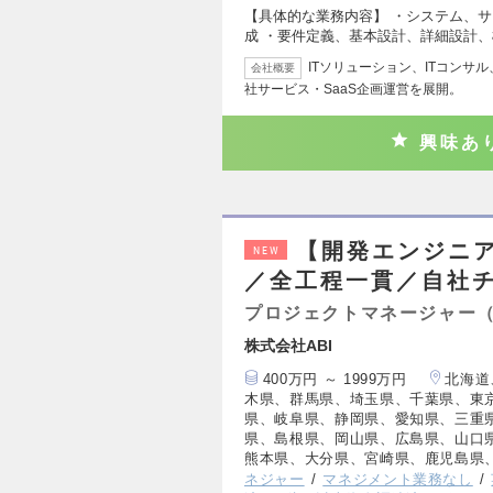
【具体的な業務内容】 ・システム、
成 ・要件定義、基本設計、詳細設計、
ITソリューション、ITコンサ
会社概要
社サービス・SaaS企画運営を展開。
興味あ
【開発エンジニ
NEW
／全工程一貫／自社チ
プロジェクトマネージャー（
株式会社ABI
400万円 ～ 1999万円
北海道
木県、群馬県、埼玉県、千葉県、東
県、岐阜県、静岡県、愛知県、三重
県、島根県、岡山県、広島県、山口
熊本県、大分県、宮崎県、鹿児島県
ネジャー
マネジメント業務なし