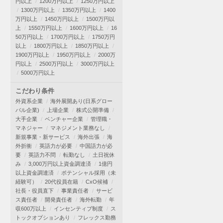
円以上
1200万円以上
1250万円以上
1300万円以上
1350万円以上
1400
万円以上
1450万円以上
1500万円以
上
1550万円以上
1600万円以上
16
50万円以上
1700万円以上
1750万円
以上
1800万円以上
1850万円以上
1900万円以上
1950万円以上
2000万
円以上
2500万円以上
3000万円以上
5000万円以上
こだわり条件
外資系企業
海外展開あり(日系グロー
バル企業)
上場企業
株式公開準備
大手企業
ベンチャー企業
管理職・
マネジャー
マネジメント業務なし
新規事業・新サービス
海外出張
海
外折衝
英語力が必要
中国語力が必
要
英語力不問
転勤なし
土日祝休
み
3,000万円以上資金調達済
1億円
以上資金調達済
ポテンシャル採用（未
経験可）
20代役員在籍
CxO候補
社長・役員直下
事業責任者
サービ
ス責任者
開発責任者
海外転勤
年
収600万以上
インセンティブ制度
ス
トックオプションあり
フレックス勤務