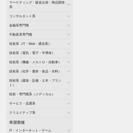
マーケティング・販促企画・商品開発
系
コンサルタント系
金融系専門職
不動産系専門職
技術系（IT・Web・通信系）
技術系（電気・電子・半導体）
技術系（機械・メカトロ・自動車）
技術系（化学・素材・食品・衣料）
技術系（建築・設備・土木・プラン
ト）
技術・専門職系（メディカル）
サービス・流通系
クリエイティブ系
希望業種
IT・インターネット・ゲーム