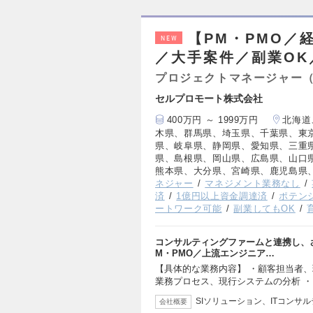
【PM・PMO／
NEW
／大手案件／副業OK
プロジェクトマネージャー（
セルプロモート株式会社
400万円 ～ 1999万円
北海道
木県、群馬県、埼玉県、千葉県、東
県、岐阜県、静岡県、愛知県、三重
県、島根県、岡山県、広島県、山口
熊本県、大分県、宮崎県、鹿児島県
ネジャー
マネジメント業務なし
済
1億円以上資金調達済
ポテン
ートワーク可能
副業してもOK
コンサルティングファームと連携し、さ
M・PMO／上流エンジニア…
【具体的な業務内容】 ・顧客担当者、
業務プロセス、現行システムの分析 ・
SIソリューション、ITコンサ
会社概要