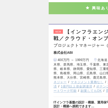
興味あ
【インフラエン
NEW
戦／クラウド・オンプ
プロジェクトマネージャー（
株式会社ABI
400万円 ～ 1999万円
北海道
木県、群馬県、埼玉県、千葉県、東
県、岐阜県、静岡県、愛知県、三重
県、島根県、岡山県、広島県、山口
熊本県、大分県、宮崎県、鹿児島県
ネジャー
マネジメント業務なし
済
1億円以上資金調達済
ポテン
ートワーク可能
副業してもOK
ITインフラ基盤の設計・構築、運用
設計・構築へ挑戦できます…