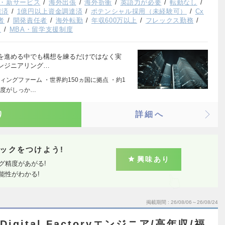
・新サービス
海外出張
海外折衝
英語力が必要
転勤なし
達済
1億円以上資金調達済
ポテンシャル採用（未経験可）
Cx
者
開発責任者
海外転勤
年収600万以上
フレックス勤務
K
MBA・留学支援制度
を進める中でも構想を練るだけではなく実
ンジニアリング…
ングファーム ・世界約150ヵ国に拠点 ・約1
制度がしっか…
り
詳細へ
ックをつけよう!
興味あり
グ精度があがる!
能性がわかる!
掲載期間
26/08/06～26/08/24
Digital Factoryエンジニア/高年収/福