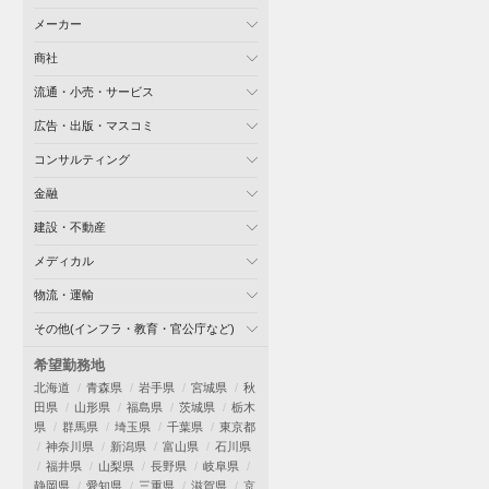
メーカー
商社
流通・小売・サービス
広告・出版・マスコミ
コンサルティング
金融
建設・不動産
メディカル
物流・運輸
その他(インフラ・教育・官公庁など)
希望勤務地
北海道
青森県
岩手県
宮城県
秋
田県
山形県
福島県
茨城県
栃木
県
群馬県
埼玉県
千葉県
東京都
神奈川県
新潟県
富山県
石川県
福井県
山梨県
長野県
岐阜県
静岡県
愛知県
三重県
滋賀県
京