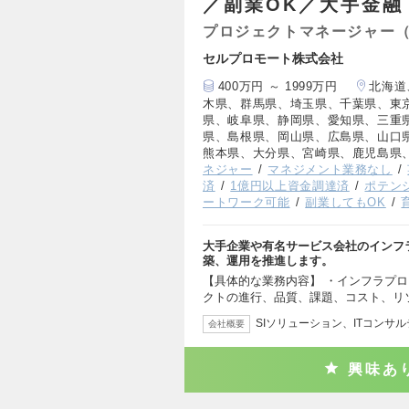
／副業OK／大手金融
プロジェクトマネージャー（
セルプロモート株式会社
400万円 ～ 1999万円
北海道
木県、群馬県、埼玉県、千葉県、東
県、岐阜県、静岡県、愛知県、三重
県、島根県、岡山県、広島県、山口
熊本県、大分県、宮崎県、鹿児島県
ネジャー
マネジメント業務なし
済
1億円以上資金調達済
ポテン
ートワーク可能
副業してもOK
大手企業や有名サービス会社のインフ
築、運用を推進します。
【具体的な業務内容】 ・インフラプロ
クトの進行、品質、課題、コスト、リ
SIソリューション、ITコンサ
会社概要
興味あ