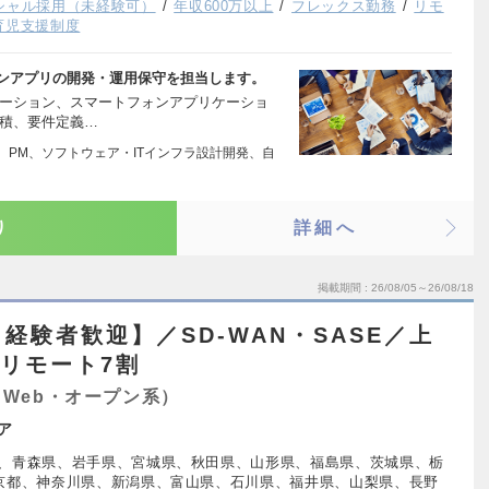
シャル採用（未経験可）
年収600万以上
フレックス勤務
リモ
育児支援制度
ォンアプリの開発・運用保守を担当します。
ケーション、スマートフォンアプリケーショ
見積、要件定義…
ル、PM、ソフトウェア・ITインフラ設計開発、自
り
詳細へ
掲載期間
26/08/05～26/08/18
経験者歓迎】／SD-WAN・SASE／上
／リモート7割
Web・オープン系）
ア
、青森県、岩手県、宮城県、秋田県、山形県、福島県、茨城県、栃
京都、神奈川県、新潟県、富山県、石川県、福井県、山梨県、長野