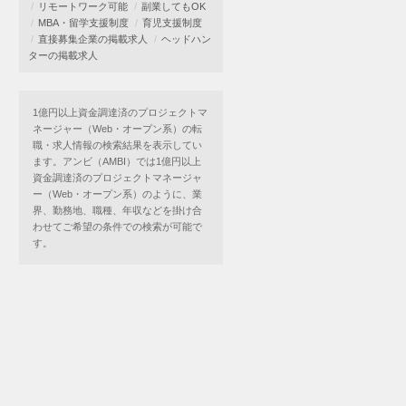
リモートワーク可能
副業してもOK
MBA・留学支援制度
育児支援制度
直接募集企業の掲載求人
ヘッドハン
ターの掲載求人
1億円以上資金調達済のプロジェクトマ
ネージャー（Web・オープン系）の転
職・求人情報の検索結果を表示してい
ます。アンビ（AMBI）では1億円以上
資金調達済のプロジェクトマネージャ
ー（Web・オープン系）のように、業
界、勤務地、職種、年収などを掛け合
わせてご希望の条件での検索が可能で
す。