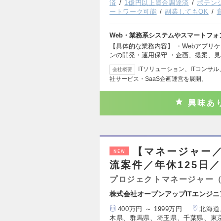
済
1億円以上資金調達済
ポテン
ートワーク可能
副業してもOK
Web・業務系システムやスマートフ
【具体的な業務内容】 ・Webアプリ
ンの開発・運用保守 ・企画、提案、
ITソリューション、ITコンサ
会社概要
社サービス・SaaS企画運営を展開。
興味あ
【マネージャー／
NEW
流案件／年休125日
プロジェクトマネージャー（
株式会社オープンアップITエンジニ
400万円 ～ 1999万円
北海道
木県、群馬県、埼玉県、千葉県、東