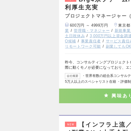
利厚生充実
プロジェクトマネージャー（
600万円 ～ 4999万円
東京都
業
管理職・マネジャー
新規事業
土日祝休み
3,000万円以上資金調
O候補
事業責任者
サービス責任
リモートワーク可能
副業してもO
昨今、コンサルティングプロジェクト
際に動くモノが必要になっており、エ
・世界有数の総合系コンサルティ
会社概要
5万人以上のスペシャリスト在籍 ・評価
興味あ
【インフラ上流／
NEW