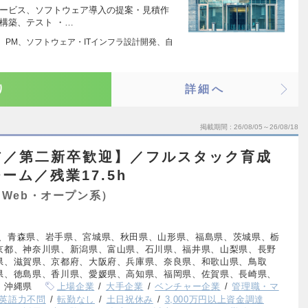
サービス、ソフトウェア導入の提案・見積作
構築、テスト ・…
ル、PM、ソフトウェア・ITインフラ設計開発、自
り
詳細へ
掲載期間
26/08/05～26/08/18
ア／第二新卒歓迎】／フルスタック育成
ーム／残業17.5h
Web・オープン系）
、青森県、岩手県、宮城県、秋田県、山形県、福島県、茨城県、栃
京都、神奈川県、新潟県、富山県、石川県、福井県、山梨県、長野
県、滋賀県、京都府、大阪府、兵庫県、奈良県、和歌山県、鳥取
県、徳島県、香川県、愛媛県、高知県、福岡県、佐賀県、長崎県、
、沖縄県
上場企業
大手企業
ベンチャー企業
管理職・マ
英語力不問
転勤なし
土日祝休み
3,000万円以上資金調達