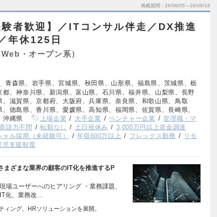
掲載期間
26/08/05～26/08/18
経験者歓迎】／ITコンサル伴走／DX推進
／年休125日
Web・オープン系）
、青森県、岩手県、宮城県、秋田県、山形県、福島県、茨城県、栃
京都、神奈川県、新潟県、富山県、石川県、福井県、山梨県、長野
県、滋賀県、京都府、大阪府、兵庫県、奈良県、和歌山県、鳥取
県、徳島県、香川県、愛媛県、高知県、福岡県、佐賀県、長崎県、
、沖縄県
上場企業
大手企業
ベンチャー企業
管理職・マ
英語力不問
転勤なし
土日祝休み
3,000万円以上資金調達
シャル採用（未経験可）
年収600万以上
フレックス勤務
リモ
育児支援制度
まざまな業界の顧客のIT化を推進するP
現場ユーザーへのヒアリング ・業務課題、
IT化、業務改…
ルティング、HRソリューションを展開。