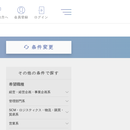
の方へ
会員登録
ログイン
条件変更
その他の条件で探す
希望職種
経営・経営企画・事業企画系
管理部門系
SCM・ロジスティクス・物流・購買・
貿易系
営業系