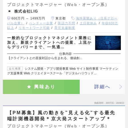
プロジェクトマネージャー（Web・オープン系）
株式会社LIG
600万円 ～ 1499万円
東京都
海外展開あり（日系グロー
バル企業）
ベンチャー企業
英語力不問
土日祝休み
年収600万
以上
リモートワーク可能
育児支援制度
一般的なプロジェクトマネジメント業務に
加え、新規クライアントへの提案、上流か
らデリバリーまで、一気通…
━━━━━━━━━━━━━━━ 仕事内容 ━━━━━━━━━━━━━━━
【クライアントとの直接対話から生まれる、価値創…
システム開発・アプリ開発事業 Web サイト制作事業 マーケティン
会社概要
グ支援事業 Web クリエイタースクール「デジタルハリウッド…
興味あり
詳細へ
掲載期間
26/07/31～26/08/13
【PM募集】風の動きを”見える化”する最先
端計測機器開発＊京大発スタートアップ＊
プロジェクトマネージャー（Web・オープン系）