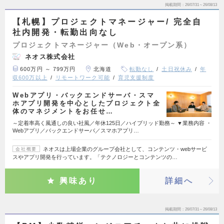
掲載期間
26/07/31～26/08/13
【札幌】プロジェクトマネージャー/ 完全自
社内開発・転勤出向なし
プロジェクトマネージャー（Web・オープン系）
ネオス株式会社
600万円 ～ 799万円
北海道
転勤なし
土日祝休み
年
収600万以上
リモートワーク可能
育児支援制度
Webアプリ・バックエンドサーバ・スマ
ホアプリ開発を中心としたプロジェクト全
体のマネジメントをお任せ…
～定着率高く風通しの良い社風／年休125日／ハイブリッド勤務～ ▼業務内容 ・
Webアプリ／バックエンドサーバ／スマホアプリ…
ネオスは上場企業のグループ会社として、コンテンツ・webサービ
会社概要
スやアプリ開発を行っています。「テクノロジーとコンテンツの…
興味あり
詳細へ
掲載期間
26/07/31～26/08/13