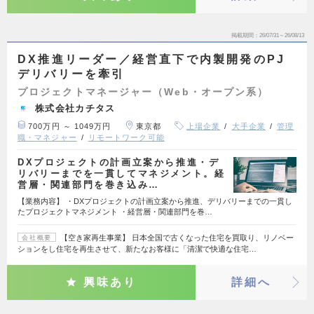
掲載期間
26/07/31～26/08/13
DX推進リーダー／経営直下で内製開発のPJ
デリバリーを牽引
プロジェクトマネージャー（Web・オープン系）
株式会社カチタス
700万円 ～ 1049万円
東京都
上場企業
大手企業
管理
職・マネジャー
リモートワーク可能
DXプロジェクトの計画立案から推進・デ
リバリーまでを一貫してマネジメント。経
営層・関連部門を巻き込み…
【業務内容】 ・DXプロジェクトの計画立案から推進、デリバリーまでの一貫し
たプロジェクトマネジメント ・経営層・関連部門を巻…
【空き家再生事業】 日本全国で古くなった住宅を買取り、リノベー
会社概要
ションをし住宅を再生させて、新たなお客様に「清潔で快適な住宅…
興味あり
詳細へ