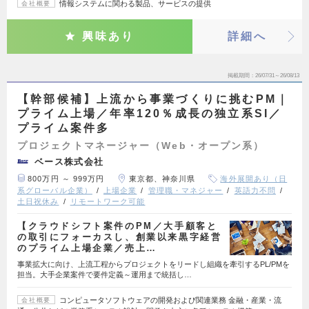
情報システムに関わる製品、サービスの提供
会社概要
興味あり
詳細へ
掲載期間
26/07/31～26/08/13
【幹部候補】上流から事業づくりに挑むPM｜
プライム上場／年率120％成長の独立系SI／
プライム案件多
プロジェクトマネージャー（Web・オープン系）
ベース株式会社
800万円 ～ 999万円
東京都、神奈川県
海外展開あり（日
系グローバル企業）
上場企業
管理職・マネジャー
英語力不問
土日祝休み
リモートワーク可能
【クラウドシフト案件のPM／大手顧客と
の取引にフォーカスし、創業以来黒字経営
のプライム上場企業／売上…
事業拡大に向け、上流工程からプロジェクトをリードし組織を牽引するPL/PMを
担当。大手企業案件で要件定義～運用まで統括し…
コンピュータソフトウェアの開発および関連業務 金融・産業・流
会社概要