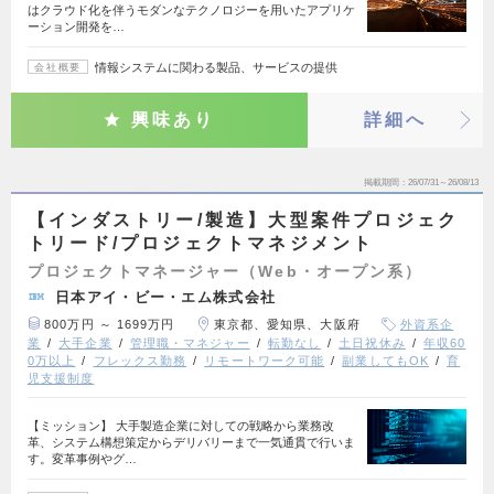
はクラウド化を伴うモダンなテクノロジーを用いたアプリケ
ーション開発を…
情報システムに関わる製品、サービスの提供
会社概要
興味あり
詳細へ
掲載期間
26/07/31～26/08/13
【インダストリー/製造】大型案件プロジェク
トリード/プロジェクトマネジメント
プロジェクトマネージャー（Web・オープン系）
日本アイ・ビー・エム株式会社
800万円 ～ 1699万円
東京都、愛知県、大阪府
外資系企
業
大手企業
管理職・マネジャー
転勤なし
土日祝休み
年収60
0万以上
フレックス勤務
リモートワーク可能
副業してもOK
育
児支援制度
【ミッション】 大手製造企業に対しての戦略から業務改
革、システム構想策定からデリバリーまで一気通貫で行いま
す。変革事例やグ…