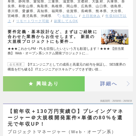
阜県、静岡県、愛知県、三重県、滋賀県、京都府、大阪府、兵庫県、奈
良県、和歌山県、鳥取県、島根県、岡山県、広島県、山口県、徳島県、
香川県、愛媛県、高知県、福岡県、佐賀県、長崎県、熊本県、大分県、
宮崎県、鹿児島県、沖縄県
転勤なし
土日祝休み
年収600万以
上
リモートワーク可能
副業してもOK
要件定義・基本設計など、まずはご経験に
合わせた業務からお任せします。 新規の
大規模プロジェクトにも要件…
★★★これからPM・PLを目指したいという方も歓迎します！★★★ 【担当業
務】 Web・オープン系システム開発プロジェクトに…
【ITエンジニアとしての成長と高還元の給与を保証し、SES業界の
会社概要
構造を打ち破る】 ITエンジニアがスキルアップできず使い捨…
興味あり
詳細へ
掲載期間
26/08/06～26/08/19
【前年収＋130万円実績◎】プレイングマネ
ージャー＠大規模開発案件×単価の80%を還
元で年収UP！
プロジェクトマネージャー（Web・オープン系）