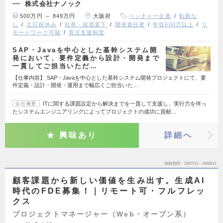
株式会社ナノック
500万円 ～ 849万円
大阪府
ベンチャー企業
転勤な
し
土日祝休み
社長・役員直下
開発責任者
年収600万以上
リ
モートワーク可能
育児支援制度
SAP・Javaを中心とした基幹システム開
発において、要件定義から設計・開発まで
一貫してご担当いただ…
【仕事内容】 SAP・Javaを中心とした基幹システム開発プロジェクトにて、要
件定義・設計・開発・運用まで幅広くご担当いた…
ITに関する課題設定から解決までを一貫して支援し、実行力を伴っ
会社概要
たシステムエンジニアリングによってプロジェクトの成功に貢献…
興味あり
詳細へ
掲載期間
26/07/31～26/08/13
顧客課題から新しい価値を生み出す。生成AI
時代のFDE募集！｜リモート可・フルフレッ
クス
プロジェクトマネージャー（Web・オープン系）