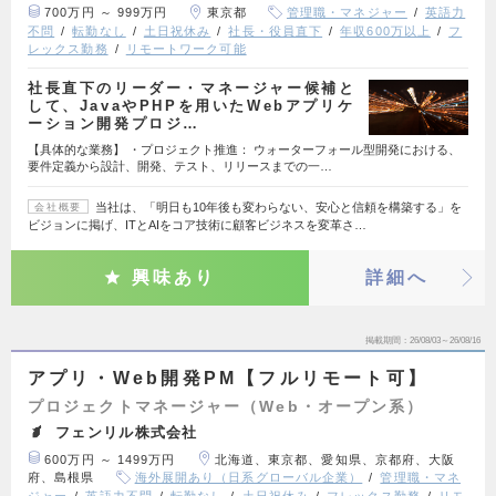
700万円 ～ 999万円
東京都
管理職・マネジャー
英語力
不問
転勤なし
土日祝休み
社長・役員直下
年収600万以上
フ
レックス勤務
リモートワーク可能
社長直下のリーダー・マネージャー候補と
して、JavaやPHPを用いたWebアプリケ
ーション開発プロジ…
【具体的な業務】 ・プロジェクト推進： ウォーターフォール型開発における、
要件定義から設計、開発、テスト、リリースまでの一…
当社は、「明日も10年後も変わらない、安心と信頼を構築する」を
会社概要
ビジョンに掲げ、ITとAIをコア技術に顧客ビジネスを変革さ…
興味あり
詳細へ
掲載期間
26/08/03～26/08/16
アプリ・Web開発PM【フルリモート可】
プロジェクトマネージャー（Web・オープン系）
フェンリル株式会社
600万円 ～ 1499万円
北海道、東京都、愛知県、京都府、大阪
府、島根県
海外展開あり（日系グローバル企業）
管理職・マネ