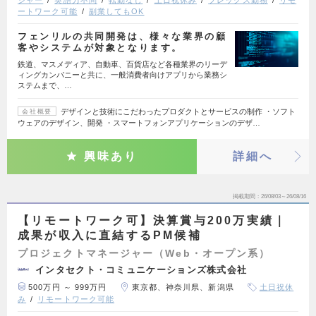
ジャー
英語力不問
転勤なし
土日祝休み
フレックス勤務
リモ
ートワーク可能
副業してもOK
フェンリルの共同開発は、様々な業界の顧
客やシステムが対象となります。
鉄道、マスメディア、自動車、百貨店など各種業界のリーデ
ィングカンパニーと共に、一般消費者向けアプリから業務シ
ステムまで、…
デザインと技術にこだわったプロダクトとサービスの制作 ・ソフト
会社概要
ウェアのデザイン、開発 ・スマートフォンアプリケーションのデザ…
興味あり
詳細へ
掲載期間
26/08/03～26/08/16
【リモートワーク可】決算賞与200万実績｜
成果が収入に直結するPM候補
プロジェクトマネージャー（Web・オープン系）
インタセクト・コミュニケーションズ株式会社
500万円 ～ 999万円
東京都、神奈川県、新潟県
土日祝休
み
リモートワーク可能