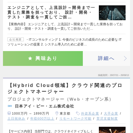
エンジニアとして、上流設計～開発まで一
貫した業務を担っており、 設計・開発・
テスト・調査を一貫してご担…
【業務内容】 エンジニアとして、上流設計～開発まで一貫した業務を担ってお
り、 設計・開発・テスト・調査を一貫してご担当いただ…
・ITコンサルティング 1. 今後のビジネスの成長のために必要な IT
会社概要
ソリューションの提案 2. システム導入のために必要…
興味あり
詳細へ
掲載期間
26/07/31～26/08/13
【Hybrid Cloud領域】クラウド関連のプロ
ジェクトマネージャー
プロジェクトマネージャー（Web・オープン系）
日本アイ・ビー・エム株式会社
1000万円 ～ 1899万円
東京都
外資系企業
大手企業
土日祝休み
年収600万以上
リモートワーク可能
育児支援制度
【サービス内容】 当部門では、クラウドネイティブもしく