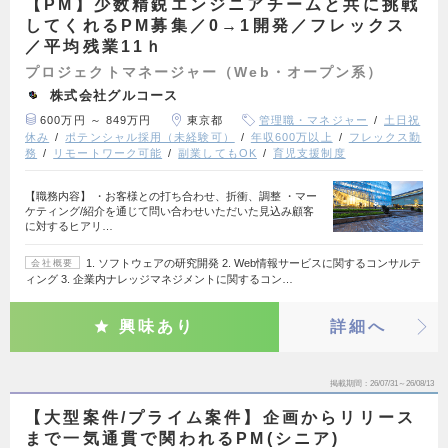
【PM】少数精鋭エンジニアチームと共に挑戦
してくれるPM募集／0→1開発／フレックス
／平均残業11ｈ
プロジェクトマネージャー（Web・オープン系）
株式会社グルコース
600万円 ～ 849万円
東京都
管理職・マネジャー
土日祝
休み
ポテンシャル採用（未経験可）
年収600万以上
フレックス勤
務
リモートワーク可能
副業してもOK
育児支援制度
【職務内容】 ・お客様との打ち合わせ、折衝、調整 ・マー
ケティング/紹介を通じて問い合わせいただいた見込み顧客
に対するヒアリ…
1. ソフトウェアの研究開発 2. Web情報サービスに関するコンサルテ
会社概要
ィング 3. 企業内ナレッジマネジメントに関するコン…
興味あり
詳細へ
掲載期間
26/07/31～26/08/13
【大型案件/プライム案件】企画からリリース
まで一気通貫で関われるPM(シニア)