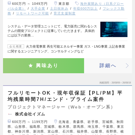
600万円 ～ 1049万円
東京都
海外展開あり（日系グロー
バル企業）
大手企業
土日祝休み
年収600万以上
フレックス勤
務
リモートワーク可能
育児支援制度
システム・データ管理ユニットにて、電力販売に関わるシス
テムの開発プロジェクトに従事していただきます。 具体的
には以下の業務…
火力発電事業 再生可能エネルギー事業 ガス・LNG事業 上記各事業
会社概要
に関するエンジニアリング、コンサルティングなど
興味あり
詳細へ
掲載期間
26/08/06～26/08/19
フルリモートOK・現年収保証【PL/PM】平
均残業時間7H/エンド・プライム案件
プロジェクトマネージャー（Web・オープン系）
株式会社イズム
600万円 ～ 1199万円
北海道、青森県、岩手県、宮城県、秋田
県、山形県、福島県、茨城県、栃木県、群馬県、埼玉県、千葉県、東京
都、神奈川県、新潟県、富山県、石川県、福井県、山梨県、長野県、岐