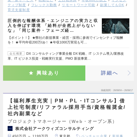
ティブ制度
フレックス勤務
リモートワーク可能
副業してもOK
育児支援制度
圧倒的な報酬体系・エンジニアの実力と収
入を伸ばす環境 「給料が全然上がらない
な」「同じ案件・フェーズ経…
【ポイント！】 ★弊社の新規事業・経営・採用に参画でインセンティブ報酬
を！ ★平均年収200万Up！ ★年収1000万実現も可…
DX コンサルティング事業全般 DX 戦略、IT システム導入/業務改
会社概要
革、IT ビジネス投資・戦略実行支援、PMO 新規事業…
興味あり
詳細へ
掲載期間
26/08/04～26/08/17
【福利厚生充実｜PM・PL・ITコンサル】借
上社宅制度/リファラル採用手当/資格報奨金/
社内副業など
プロジェクトマネージャー（Web・オープン系）
株式会社アークウィズコンサルティング
450万円 ～ 1199万円
東京都
ベンチャー企業
新規事