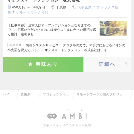
イオンスマートテクノロジー株式会社
450万円 ～ 649万円
千葉県
大手企業
フレックス勤
務
リモートワーク可能
【仕事内容】 当求人はオープンポジションとなりますの
で、ご応募いただいた方のご経歴やスキルに合った部門を広
く検討・選考させ…
情報システムサービス： デジタルの力で、アジアにおけるイオンの
会社概要
小売業を変えていく。 イオンスマートテクノロジー株式会社は、イ…
興味あり
詳細へ
ハイク
技術系（I
プロジェクトマネ
リモートワーク可能のプロジェク
ラス求
T・Web・
ージャー（Web・
トマネージャー（Web・オープン
人TOP
通信系）
オープン系）
系）の転職・求人情報一覧
若手ハイキャリアのスカウト転職