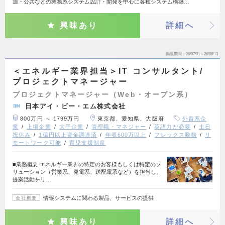
通・公共などの業務系システム設計・開発を中心に各種システム構築…
興味あり
詳細へ
掲載期間
26/07/31～26/08/13
＜エネルギー業界担当＞IT コンサルタント/
プロジェクトマネージャー
プロジェクトマネージャー（Web・オープン系）
日本アイ・ビー・エム株式会社
800万円 ～ 1799万円
東京都、愛知県、大阪府
外資系企
業
上場企業
大手企業
管理職・マネジャー
英語力が必要
土日
祝休み
1億円以上資金調達済
年収600万以上
フレックス勤務
リ
モートワーク可能
育児支援制度
■業務概要 エネルギー業界の特定のお客様もしくは特定のソ
リューション（営業系、発電系、送配電系など）を担当し、
提案活動をリ…
情報システムに関わる製品、サービスの提供
会社概要
興味あり
詳細へ