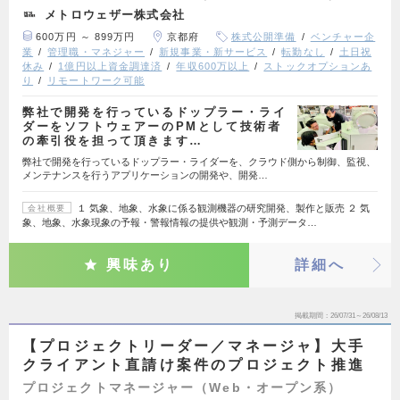
メトロウェザー株式会社
600万円 ～ 899万円
京都府
株式公開準備
ベンチャー企
業
管理職・マネジャー
新規事業・新サービス
転勤なし
土日祝
休み
1億円以上資金調達済
年収600万以上
ストックオプションあ
り
リモートワーク可能
弊社で開発を行っているドップラー・ライ
ダーをソフトウェアーのPMとして技術者
の牽引役を担って頂きます…
弊社で開発を行っているドップラー・ライダーを、クラウド側から制御、監視、
メンテナンスを行うアプリケーションの開発や、開発…
１ 気象、地象、水象に係る観測機器の研究開発、製作と販売 ２ 気
会社概要
象、地象、水象現象の予報・警報情報の提供や観測・予測データ…
興味あり
詳細へ
掲載期間
26/07/31～26/08/13
【プロジェクトリーダー／マネージャ】大手
クライアント直請け案件のプロジェクト推進
プロジェクトマネージャー（Web・オープン系）