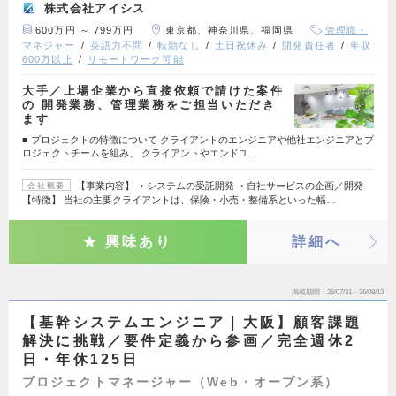
株式会社アイシス
600万円 ～ 799万円
東京都、神奈川県、福岡県
管理職・
マネジャー
英語力不問
転勤なし
土日祝休み
開発責任者
年収
600万以上
リモートワーク可能
大手／上場企業から直接依頼で請けた案件
の 開発業務、管理業務をご担当いただき
ます
■ プロジェクトの特徴について クライアントのエンジニアや他社エンジニアとプ
ロジェクトチームを組み、 クライアントやエンドユ…
【事業内容】 ・システムの受託開発 ・自社サービスの企画／開発
会社概要
【特徴】 当社の主要クライアントは、保険・小売・整備系といった幅…
興味あり
詳細へ
掲載期間
26/07/31～26/08/13
【基幹システムエンジニア｜大阪】顧客課題
解決に挑戦／要件定義から参画／完全週休2
日・年休125日
プロジェクトマネージャー（Web・オープン系）