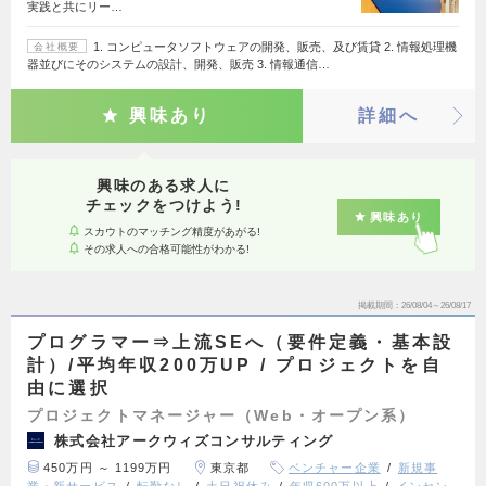
実践と共にリー…
1. コンピュータソフトウェアの開発、販売、及び賃貸 2. 情報処理機
会社概要
器並びにそのシステムの設計、開発、販売 3. 情報通信…
興味あり
詳細へ
興味のある求人に
チェックをつけよう!
興味あり
スカウトのマッチング精度があがる!
その求人への合格可能性がわかる!
掲載期間
26/08/04～26/08/17
プログラマー⇒上流SEへ（要件定義・基本設
計）/平均年収200万UP / プロジェクトを自
由に選択
プロジェクトマネージャー（Web・オープン系）
株式会社アークウィズコンサルティング
450万円 ～ 1199万円
東京都
ベンチャー企業
新規事
業・新サービス
転勤なし
土日祝休み
年収600万以上
インセン