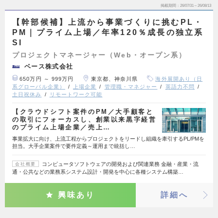
掲載期間
26/07/31～26/08/13
【幹部候補】上流から事業づくりに挑むPL・
PM｜プライム上場／年率120％成長の独立系
SI
プロジェクトマネージャー（Web・オープン系）
ベース株式会社
650万円 ～ 999万円
東京都、神奈川県
海外展開あり（日
系グローバル企業）
上場企業
管理職・マネジャー
英語力不問
土日祝休み
リモートワーク可能
【クラウドシフト案件のPM／大手顧客と
の取引にフォーカスし、創業以来黒字経営
のプライム上場企業／売上…
事業拡大に向け、上流工程からプロジェクトをリードし組織を牽引するPL/PMを
担当。大手企業案件で要件定義～運用まで統括し…
コンピュータソフトウェアの開発および関連業務 金融・産業・流
会社概要
通・公共などの業務系システム設計・開発を中心に各種システム構築…
興味あり
詳細へ