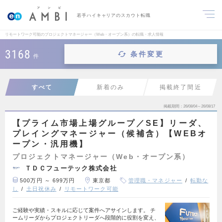
若手ハイキャリアのスカウト転職
リモートワーク可能のプロジェクトマネージャー（Web・オープン系）の転職・求人情報
3168
条件変更
件
すべて
新着のみ
掲載終了間近
掲載期間
26/08/04～26/08/17
【プライム市場上場グループ／SE】リーダ、
プレイングマネージャー（候補含）【WEBオ
ープン・汎用機】
プロジェクトマネージャー（Web・オープン系）
ＴＤＣフューテック株式会社
500万円 ～ 699万円
東京都
管理職・マネジャー
転勤な
し
土日祝休み
リモートワーク可能
ご経験や実績・スキルに応じて案件へアサインします。 チ
ームリーダからプロジェクトリーダへ段階的に役割を変え、