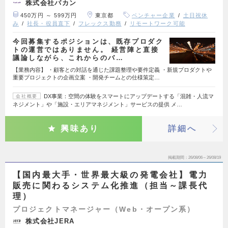
株式会社バカン
450万円 ～ 599万円
東京都
ベンチャー企業
土日祝休
み
社長・役員直下
フレックス勤務
リモートワーク可能
今回募集するポジションは、既存プロダク
トの運営ではありません。 経営陣と直接
議論しながら、これからのバ…
【業務内容】 ・顧客との対話を通じた課題整理や要件定義 ・新規プロダクトや
重要プロジェクトの企画立案 ・開発チームとの仕様策定…
DX事業：空間の体験をスマートにアップデートする「混雑・人流マ
会社概要
ネジメント」や「施設・エリアマネジメント」サービスの提供 メ…
興味あり
詳細へ
掲載期間
26/08/06～26/08/19
【国内最大手・世界最大級の発電会社】電力
販売に関わるシステム化推進（担当～課長代
理）
プロジェクトマネージャー（Web・オープン系）
株式会社JERA