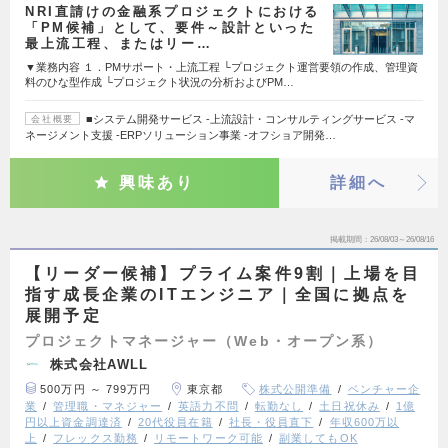
NRI直請けの金融系プロジェクトにおける
「PM候補」として、要件～設計といった
最上流工程、またはリー…
▼業務内容 １．PMサポート・上流工程 └プロジェクト運営要領の作成、管理資
料のひな型作成 └プロジェクト状況の分析およびPM…
■システム開発サービス -上流設計・コンサルティングサービス -マ
会社概要
ネージメント支援 -ERPソリューション事業 -オフショア開発…
興味あり
詳細へ
掲載期間
26/08/03～26/08/16
【リーダー候補】プライム案件9割｜上場を目
指す成長企業のITエンジニア｜全国に拠点を
展開予定
プロジェクトマネージャー（Web・オープン系）
株式会社AWLL
500万円 ～ 799万円
東京都
株式公開準備
ベンチャー企
業
管理職・マネジャー
英語力不問
転勤なし
土日祝休み
1億
円以上資金調達済
20代役員在籍
社長・役員直下
年収600万以
上
フレックス勤務
リモートワーク可能
副業してもOK