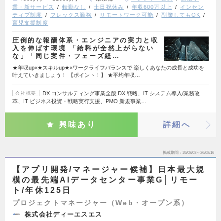
業・新サービス
転勤なし
土日祝休み
年収600万以上
インセン
ティブ制度
フレックス勤務
リモートワーク可能
副業してもOK
育児支援制度
圧倒的な報酬体系・エンジニアの実力と収
入を伸ばす環境 「給料が全然上がらない
な」「同じ案件・フェーズ経…
★年収up×★スキルup★×ワークライフバランスで 楽しくあなたの成長と成功を
叶えていきましょう！ 【ポイント！】 ★平均年収…
DX コンサルティング事業全般 DX 戦略、IT システム導入/業務改
会社概要
革、IT ビジネス投資・戦略実行支援、PMO 新規事業…
興味あり
詳細へ
掲載期間
26/08/03～26/08/16
【アプリ開発/マネージャー候補】日本最大規
模の最先端AIデータセンター事業G│リモー
ト/年休125日
プロジェクトマネージャー（Web・オープン系）
株式会社ディーエスエス