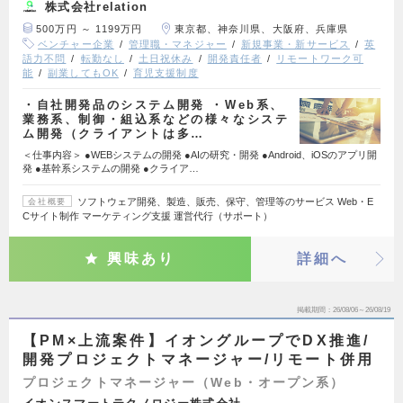
株式会社relation
500万円 ～ 1199万円
東京都、神奈川県、大阪府、兵庫県
ベンチャー企業
管理職・マネジャー
新規事業・新サービス
英
語力不問
転勤なし
土日祝休み
開発責任者
リモートワーク可
能
副業してもOK
育児支援制度
・自社開発品のシステム開発 ・Web系、
業務系、制御・組込系などの様々なシステ
ム開発（クライアントは多…
＜仕事内容＞ ●WEBシステムの開発 ●AIの研究・開発 ●Android、iOSのアプリ開
発 ●基幹系システムの開発 ●クライア…
ソフトウェア開発、製造、販売、保守、管理等のサービス Web・E
会社概要
Cサイト制作 マーケティング支援 運営代行（サポート）
興味あり
詳細へ
掲載期間
26/08/06～26/08/19
【PM×上流案件】イオングループでDX推進/
開発プロジェクトマネージャー/リモート併用
プロジェクトマネージャー（Web・オープン系）