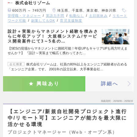
株式会社リゾーム
600万円 ～ 749万円
埼玉県、千葉県、東京都、神奈川県
管理職・マネジャー
英語力不問
転勤なし
土日祝休み
リモート
ワーク可能
副業してもOK
育児支援制度
設計＋実装からマネジメント経験を積みさ
らに年収アップ！ 大規模システム/サービ
ス開発案件にて3～5名の…
【SESの現場からマネジメントに挑戦可能！年収UPもキャリアUPも両方叶えま
せんか？】 『設計～実装まで幅広く携わってきた…
株式会社リゾームは、社員の80%以上をエンジニア経験者が占める
会社概要
「エンジニア企業」です。 2001年の設立以来、大手事業会社…
興味あり
詳細へ
掲載期間
26/08/06～26/08/19
【エンジニア/新規自社開発プロジェクト進行
中/リモート可】エンジニアが能力を最大限に
活かせる環境
プロジェクトマネージャー（Web・オープン系）