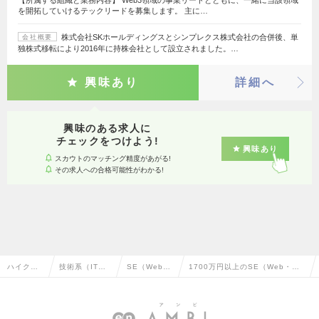
を開拓していけるテックリードを募集します。 主に…
株式会社SKホールディングスとシンプレクス株式会社の合併後、単
会社概要
独株式移転により2016年に持株会社として設立されました。…
興味あり
詳細へ
興味のある求人に
チェックをつけよう!
興味あり
スカウトのマッチング精度があがる!
その求人への合格可能性がわかる!
ハイクラ
技術系（IT・
SE（Web・
1700万円以上のSE（Web・オ
ス求人TO
Web・通信
オープン
ープン系）の転職・求人情報一
P
系）
系）
覧