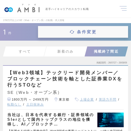
若手ハイキャリアのスカウト転職
1700万円以上のSE（Web・オープン系）の転職・求人情報
1
条件変更
件
すべて
新着のみ
掲載終了間近
掲載期間
26/07/27～26/08/09
【Web3領域】テックリード開発メンバー／
ブロックチェーン技術を軸とした証券業DXを
行うSTOなど
SE（Web・オープン系）
1800万円 ～ 2499万円
東京都
上場企業
英語力不問
転勤なし
土日祝休み
当社は、日本を代表する銀行・証券領域の
SIerとして国内トップクラスの地位を獲
得し、AI／ブロックチ…
【所属する組織と業務内容】 Web3領域の事業リードとともに、一緒に当該領域