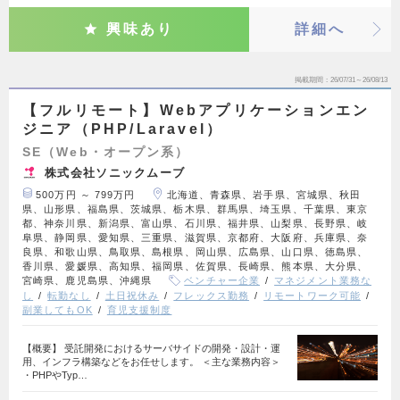
興味あり
詳細へ
掲載期間
26/07/31～26/08/13
【フルリモート】Webアプリケーションエン
ジニア（PHP/Laravel）
SE（Web・オープン系）
株式会社ソニックムーブ
500万円 ～ 799万円
北海道、青森県、岩手県、宮城県、秋田
県、山形県、福島県、茨城県、栃木県、群馬県、埼玉県、千葉県、東京
都、神奈川県、新潟県、富山県、石川県、福井県、山梨県、長野県、岐
阜県、静岡県、愛知県、三重県、滋賀県、京都府、大阪府、兵庫県、奈
良県、和歌山県、鳥取県、島根県、岡山県、広島県、山口県、徳島県、
香川県、愛媛県、高知県、福岡県、佐賀県、長崎県、熊本県、大分県、
宮崎県、鹿児島県、沖縄県
ベンチャー企業
マネジメント業務な
し
転勤なし
土日祝休み
フレックス勤務
リモートワーク可能
副業してもOK
育児支援制度
【概要】 受託開発におけるサーバサイドの開発・設計・運
用、インフラ構築などをお任せします。 ＜主な業務内容＞
・PHPやTyp…