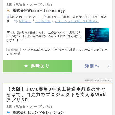
SE（Web・オープン系）
株式会社Wisdom technology
500万円 ～ 799万円
埼玉県、千葉県、東京都、神奈川県、大阪
府
転勤なし
土日祝休み
ポテンシャル採用（未経験可）
SEとして開発をお任せします。 ご経験やスキルに応じてP
L・PM(またはいずれかの候補)へのキャリアアップも目指せ
ます！ 【…
・システムエンジニアリングサービス事業 ・システムインテグレー
会社概要
ション事業
興味あり
詳細へ
掲載期間
26/07/30～26/08/12
【大阪】Java実務3年以上歓迎◆顧客のすぐ
そばで、自走力でプロジェクトを支えるWeb
アプリSE
SE（Web・オープン系）
株式会社セカンドセレクション