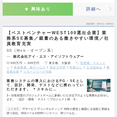
興味あり
詳細へ
掲載期間
26/07/31～26/08/13
【ベストベンチャーWEST100選出企業】業
務系SE募集／裁量のある働きやすい環境／社
員教育充実
SE（Web・オープン系）
株式会社アイ・エス・アイソフトウェアー
500万円 ～ 699万円
東京都、大阪府
管理職・マネジャ
ー
新規事業・新サービス
英語力不問
転勤なし
土日祝休み
開
発責任者
リモートワーク可能
業務システムの導入におけるPG・SEとし
て、設計、開発、テストなどに携わってい
ただきます。 ＊スキルに…
3～10名程度のプロジェクトチームに参画いただき以下のような業務をお任せし
ます。 ・設計 ・開発 ・テスト ◇プロジェクト例 ・E…
ITサービス ITコンサルティング 39年の歴史と確固たる信頼と実績を
会社概要
持つ当社。SFAツールやERPパッケージ、BIツールな…