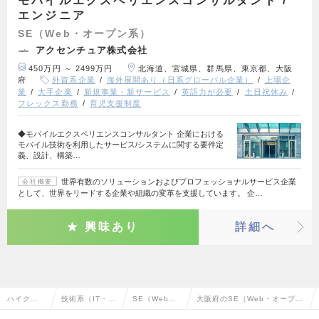
モバイルエクスペリエンスコンサルタント /
エンジニア
SE（Web・オープン系）
アクセンチュア株式会社
450万円 ～ 2499万円
北海道、宮城県、群馬県、東京都、大阪
府
外資系企業
海外展開あり（日系グローバル企業）
上場企
業
大手企業
新規事業・新サービス
英語力が必要
土日祝休み
フレックス勤務
育児支援制度
◆モバイルエクスペリエンスコンサルタント 企業における
モバイル技術を利用したサービス/システムに関する要件定
義、設計、構築…
世界有数のソリューションおよびプロフェッショナルサービス企業
会社概要
として、世界をリードする企業や組織の変革を支援しています。 企…
興味あり
詳細へ
ハイクラ
技術系（IT・W
SE（Web・
大阪府のSE（Web・オープン