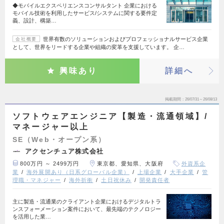
◆モバイルエクスペリエンスコンサルタント 企業における
モバイル技術を利用したサービス/システムに関する要件定
義、設計、構築…
世界有数のソリューションおよびプロフェッショナルサービス企業
会社概要
として、世界をリードする企業や組織の変革を支援しています。 企…
興味あり
詳細へ
掲載期間
26/07/31～26/08/13
ソフトウェアエンジニア【製造・流通領域】/
マネージャー以上
SE（Web・オープン系）
アクセンチュア株式会社
800万円 ～ 2499万円
東京都、愛知県、大阪府
外資系企
業
海外展開あり（日系グローバル企業）
上場企業
大手企業
管
理職・マネジャー
海外折衝
土日祝休み
開発責任者
主に製造・流通業のクライアント企業におけるデジタルトラ
ンスフォーメーション案件において、最先端のテクノロジー
を活用した業…