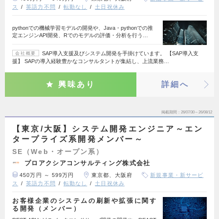
ス
英語力不問
転勤なし
土日祝休み
pythonでの機械学習モデルの開発や、Java・pythonでの推
定エンジンAPI開発、Rでのモデルの評価・分析を行う…
SAP導入支援及びシステム開発を手掛けています。 【SAP導入支
会社概要
援】 SAPの導入経験豊かなコンサルタントが集結し、上流業務…
興味あり
詳細へ
掲載期間
26/07/30～26/08/12
【東京/大阪】システム開発エンジニア～エン
タープライズ系開発メンバー～
SE（Web・オープン系）
プロアクシアコンサルティング株式会社
450万円 ～ 599万円
東京都、大阪府
新規事業・新サービ
ス
英語力不問
転勤なし
土日祝休み
お客様企業のシステムの刷新や拡張に関す
る開発（メンバー）