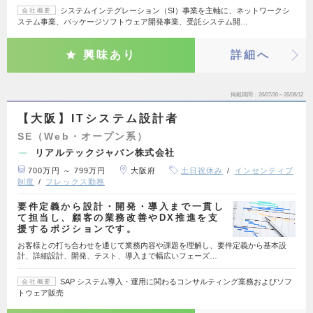
システムインテグレーション（SI）事業を主軸に、ネットワークシ
会社概要
ステム事業、パッケージソフトウェア開発事業、受託システム開…
興味あり
詳細へ
掲載期間
26/07/30～26/08/12
【大阪】ITシステム設計者
SE（Web・オープン系）
リアルテックジャパン株式会社
700万円 ～ 799万円
大阪府
土日祝休み
インセンティブ
制度
フレックス勤務
要件定義から設計・開発・導入まで一貫し
て担当し、顧客の業務改善やDX推進を支
援するポジションです。
お客様との打ち合わせを通じて業務内容や課題を理解し、要件定義から基本設
計、詳細設計、開発、テスト、導入まで幅広いフェーズ…
SAP システム導入・運用に関わるコンサルティング業務およびソフ
会社概要
トウェア販売