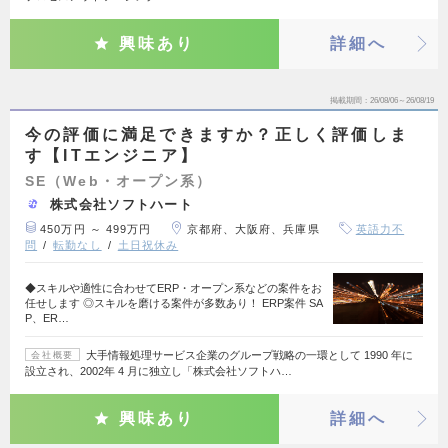
興味あり
詳細へ
掲載期間
26/08/06～26/08/19
今の評価に満足できますか？正しく評価しま
す【ITエンジニア】
SE（Web・オープン系）
株式会社ソフトハート
450万円 ～ 499万円
京都府、大阪府、兵庫県
英語力不
問
転勤なし
土日祝休み
◆スキルや適性に合わせてERP・オープン系などの案件をお
任せします ◎スキルを磨ける案件が多数あり！ ERP案件 SA
P、ER…
大手情報処理サービス企業のグループ戦略の一環として 1990 年に
会社概要
設立され、2002年 4 月に独立し「株式会社ソフトハ…
興味あり
詳細へ