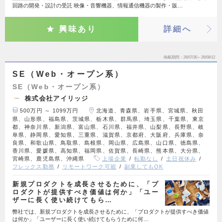
回路の開発・設計の受託 映像・音響機器、情報通信機器の製作・販…
興味あり
詳細へ
掲載期間
26/07/30～26/08/12
SE（Web・オープン系）
SE（Web・オープン系）
株式会社アイリッジ
500万円 ～ 1099万円
北海道、青森県、岩手県、宮城県、秋田
県、山形県、福島県、茨城県、栃木県、群馬県、埼玉県、千葉県、東京
都、神奈川県、新潟県、富山県、石川県、福井県、山梨県、長野県、岐
阜県、静岡県、愛知県、三重県、滋賀県、京都府、大阪府、兵庫県、奈
良県、和歌山県、鳥取県、島根県、岡山県、広島県、山口県、徳島県、
香川県、愛媛県、高知県、福岡県、佐賀県、長崎県、熊本県、大分県、
宮崎県、鹿児島県、沖縄県
上場企業
転勤なし
土日祝休み
フレックス勤務
リモートワーク可能
副業してもOK
新規プロダクトを成長させるために、「プ
ロダクトが提供すべき価値は何か」「ユー
ザーに長く使い続けてもら…
弊社では、新規プロダクトを成長させるために、「プロダクトが提供すべき価値
は何か」「ユーザーに長く使い続けてもらうために何…