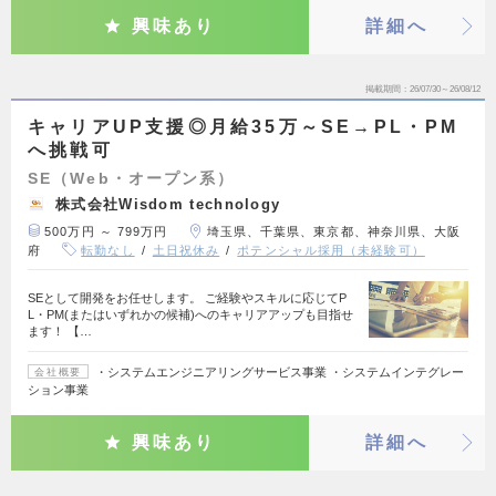
興味あり
詳細へ
掲載期間
26/07/30～26/08/12
キャリアUP支援◎月給35万～SE→PL・PM
へ挑戦可
SE（Web・オープン系）
株式会社Wisdom technology
500万円 ～ 799万円
埼玉県、千葉県、東京都、神奈川県、大阪
府
転勤なし
土日祝休み
ポテンシャル採用（未経験可）
SEとして開発をお任せします。 ご経験やスキルに応じてP
L・PM(またはいずれかの候補)へのキャリアアップも目指せ
ます！ 【…
・システムエンジニアリングサービス事業 ・システムインテグレー
会社概要
ション事業
興味あり
詳細へ