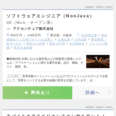
掲載期間
26/08/06～26/08/19
ソフトウェアエンジニア（NonJava）
SE（Web・オープン系）
アクセンチュア株式会社
450万円 ～ 2499万円
東京都、大阪府
外資系企業
海外
展開あり（日系グローバル企業）
上場企業
大手企業
新規事業・
新サービス
英語力が必要
英語力不問
土日祝休み
フレックス勤
務
育児支援制度
◆業務内容 企業における基幹系および情報系の業務システ
ムの、アプリケーションに関する要件定義、設計、構築、テ
スト、開発、保…
世界有数のソリューションおよびプロフェッショナルサービス企業
会社概要
として、世界をリードする企業や組織の変革を支援しています。 企…
興味あり
詳細へ
掲載期間
26/08/06～26/08/19