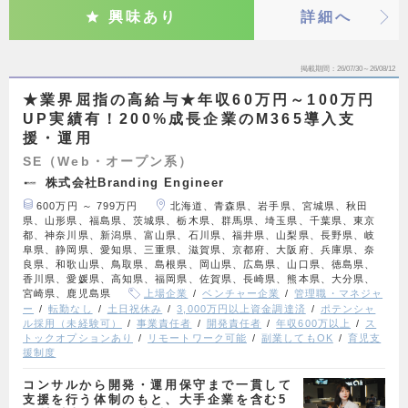
興味あり
詳細へ
掲載期間
26/07/30～26/08/12
★業界屈指の高給与★年収60万円～100万円
UP実績有！200%成長企業のM365導入支
援・運用
SE（Web・オープン系）
株式会社Branding Engineer
600万円 ～ 799万円
北海道、青森県、岩手県、宮城県、秋田
県、山形県、福島県、茨城県、栃木県、群馬県、埼玉県、千葉県、東京
都、神奈川県、新潟県、富山県、石川県、福井県、山梨県、長野県、岐
阜県、静岡県、愛知県、三重県、滋賀県、京都府、大阪府、兵庫県、奈
良県、和歌山県、鳥取県、島根県、岡山県、広島県、山口県、徳島県、
香川県、愛媛県、高知県、福岡県、佐賀県、長崎県、熊本県、大分県、
宮崎県、鹿児島県
上場企業
ベンチャー企業
管理職・マネジャ
ー
転勤なし
土日祝休み
3,000万円以上資金調達済
ポテンシャ
ル採用（未経験可）
事業責任者
開発責任者
年収600万以上
ス
トックオプションあり
リモートワーク可能
副業してもOK
育児支
援制度
コンサルから開発・運用保守まで一貫して
支援を行う体制のもと、大手企業を含む5