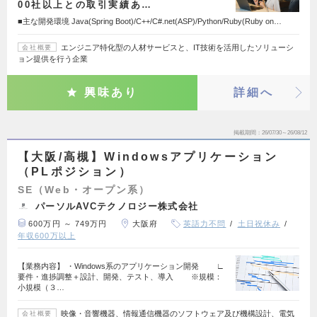
00社以上との取引実績あ…
■主な開発環境 Java(Spring Boot)/C++/C#.net(ASP)/Python/Ruby(Ruby on…
エンジニア特化型の人材サービスと、IT技術を活用したソリューシ
会社概要
ョン提供を行う企業
興味あり
詳細へ
掲載期間
26/07/30～26/08/12
【大阪/高槻】Windowsアプリケーション
（PLポジション）
SE（Web・オープン系）
パーソルAVCテクノロジー株式会社
600万円 ～ 749万円
大阪府
英語力不問
土日祝休み
年収600万以上
【業務内容】 ・Windows系のアプリケーション開発 ∟
要件・進捗調整＋設計、開発、テスト、導入 ※規模：
小規模（３…
映像・音響機器、情報通信機器のソフトウェア及び機構設計、電気
会社概要