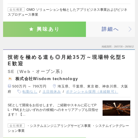
OMO ソリューションを軸としたアプリビジネス事業およびビジネ
会社概要
スプロデュース事業
興味あり
詳細へ
掲載期間
26/07/30～26/08/12
技術を極める道も◎月給35万～現場特化型S
E歓迎
SE（Web・オープン系）
株式会社Wisdom technology
500万円 ～ 799万円
埼玉県、千葉県、東京都、神奈川県、大阪
府
転勤なし
土日祝休み
ポテンシャル採用（未経験可）
SEとして開発をお任せします。 ご経験やスキルに応じてP
L・PM(またはいずれかの候補)へのキャリアアップも目指せ
ます！ 【…
・システムエンジニアリングサービス事業 ・システムインテグレー
会社概要
ション事業