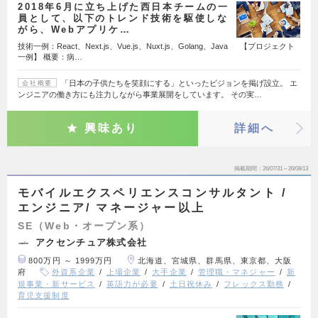
2018年6月に立ち上げた西日本チームの一
員として、以下のトレンド技術を駆使しな
がら、Webアプリケ…
技術一例：React、Next.js、Vue.js、Nuxt.js、Golang、Java 【プロジェクト
一例】 概要：病…
「日本の子供たちを笑顔にする」といったビジョンを掲げ設立。 エ
会社概要
ンジニアの働き方にも注力しながら事業展開をしています。 その実…
興味あり
詳細へ
掲載期間
26/07/31～26/08/13
モバイルエクスペリエンスコンサルタント /
エンジニア/ マネージャー以上
SE（Web・オープン系）
アクセンチュア株式会社
800万円 ～ 1999万円
北海道、宮城県、群馬県、東京都、大阪
府
外資系企業
上場企業
大手企業
管理職・マネジャー
新
規事業・新サービス
英語力が必要
土日祝休み
フレックス勤務
育児支援制度