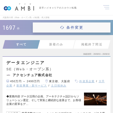
若手ハイキャリアのスカウト転職
大阪府のSE（Web・オープン系）の転職・求人情報
1697
条件変更
件
すべて
新着のみ
掲載終了間近
掲載期間
26/08/03～26/08/16
データエンジニア
SE（Web・オープン系）
アクセンチュア株式会社
450万円 ～ 2499万円
東京都、大阪府
外資系企業
大手
企業
新規事業・新サービス
土日祝休み
◆業務内容 データ活用の企画、アーキテクチャ設計からソ
リューション選定、そして実装と継続的な改善まで、お客様
企業の変革をデ…