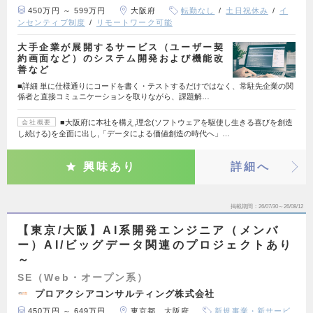
450万円 ～ 599万円
大阪府
転勤なし
土日祝休み
イ
ンセンティブ制度
リモートワーク可能
大手企業が展開するサービス（ユーザー契
約画面など）のシステム開発および機能改
善など
■詳細 単に仕様通りにコードを書く・テストするだけではなく、常駐先企業の関
係者と直接コミュニケーションを取りながら、課題解…
■大阪府に本社を構え,理念(ソフトウェアを駆使し生きる喜びを創造
会社概要
し続ける)を全面に出し,「データによる価値創造の時代へ」…
興味あり
詳細へ
掲載期間
26/07/30～26/08/12
【東京/大阪】AI系開発エンジニア（メンバ
ー）AI/ビッグデータ関連のプロジェクトあり
～
SE（Web・オープン系）
プロアクシアコンサルティング株式会社
450万円 ～ 649万円
東京都、大阪府
新規事業・新サービ