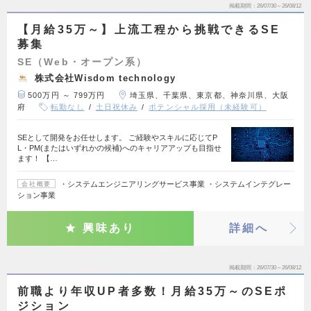
掲載期間
26/07/30～26/08/12
【月給35万～】上流工程から挑戦できるSE
募集
SE（Web・オープン系）
株式会社Wisdom technology
500万円 ～ 799万円
埼玉県、千葉県、東京都、神奈川県、大阪
府
転勤なし
土日祝休み
ポテンシャル採用（未経験可）
SEとして開発をお任せします。 ご経験やスキルに応じてP
L・PM(またはいずれかの候補)へのキャリアアップも目指せ
ます！ 【…
・システムエンジニアリングサービス事業 ・システムインテグレー
会社概要
ション事業
興味あり
詳細へ
掲載期間
26/07/30～26/08/12
前職より年収UP者多数！月給35万～のSEポ
ジション