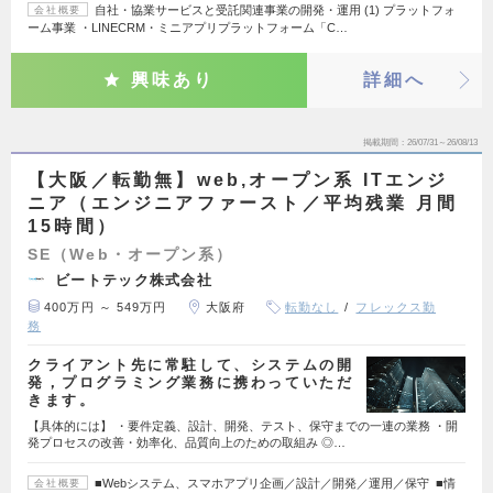
自社・協業サービスと受託関連事業の開発・運用 (1) プラットフォ
会社概要
ーム事業 ・LINECRM・ミニアプリプラットフォーム「C…
興味あり
詳細へ
掲載期間
26/07/31～26/08/13
【大阪／転勤無】web,オープン系 ITエンジ
ニア（エンジニアファースト／平均残業 月間
15時間）
SE（Web・オープン系）
ビートテック株式会社
400万円 ～ 549万円
大阪府
転勤なし
フレックス勤
務
クライアント先に常駐して、システムの開
発，プログラミング業務に携わっていただ
きます。
【具体的には】 ・要件定義、設計、開発、テスト、保守までの一連の業務 ・開
発プロセスの改善・効率化、品質向上のための取組み ◎…
■Webシステム、スマホアプリ企画／設計／開発／運用／保守 ■情
会社概要