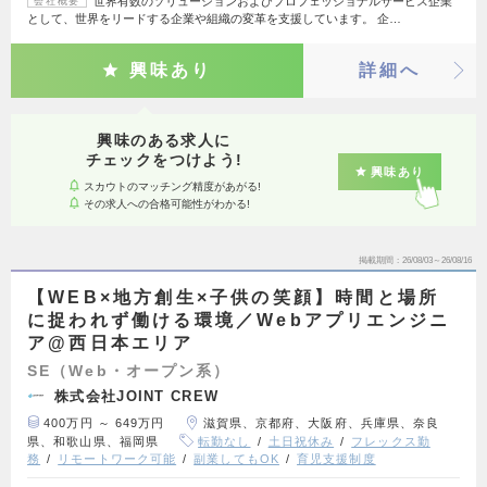
世界有数のソリューションおよびプロフェッショナルサービス企業
会社概要
として、世界をリードする企業や組織の変革を支援しています。 企…
興味あり
詳細へ
興味のある求人に
チェックをつけよう!
興味あり
スカウトのマッチング精度があがる!
その求人への合格可能性がわかる!
掲載期間
26/08/03～26/08/16
【WEB×地方創生×子供の笑顔】時間と場所
に捉われず働ける環境／Webアプリエンジニ
ア@西日本エリア
SE（Web・オープン系）
株式会社JOINT CREW
400万円 ～ 649万円
滋賀県、京都府、大阪府、兵庫県、奈良
県、和歌山県、福岡県
転勤なし
土日祝休み
フレックス勤
務
リモートワーク可能
副業してもOK
育児支援制度