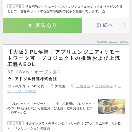
世界有数のソリューションおよびプロフェッショナルサービス企業
会社概要
として、世界をリードする企業や組織の変革を支援しています。 企…
興味あり
詳細へ
掲載期間
26/07/31～26/08/13
【大阪】PL候補｜アプリエンジニア♦リモー
トワーク可｜プロジェクトの推進および上流
工程AEOL
SE（Web・オープン系）
アドソル日進株式会社
550万円 ～ 749万円
大阪府
上場企業
土日祝休み
リ
モートワーク可能
・プロジェクトリーダーとして、中・小規模のプロジェクト
のQCDを担保しながら推進および上流工程をお任せします
・顧客へのQ…
社会インフラ・先進インダストリー向けICTシステム開発、及びD
会社概要
X・IoTソリューションの提供