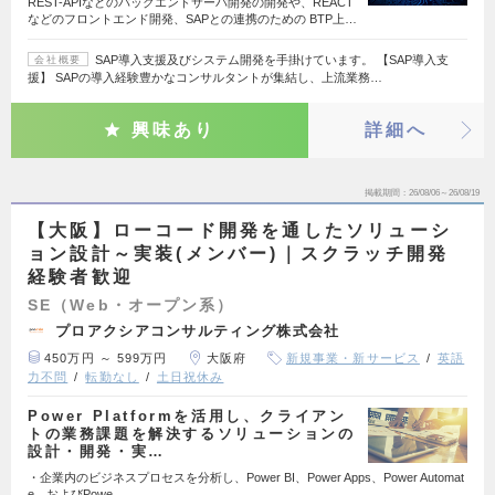
REST-APIなどのバックエンドサーバ開発の開発や、REACT
などのフロントエンド開発、SAPとの連携のための BTP上…
SAP導入支援及びシステム開発を手掛けています。 【SAP導入支
会社概要
援】 SAPの導入経験豊かなコンサルタントが集結し、上流業務…
興味あり
詳細へ
掲載期間
26/08/06～26/08/19
【大阪】ローコード開発を通したソリューシ
ョン設計～実装(メンバー)｜スクラッチ開発
経験者歓迎
SE（Web・オープン系）
プロアクシアコンサルティング株式会社
450万円 ～ 599万円
大阪府
新規事業・新サービス
英語
力不問
転勤なし
土日祝休み
Power Platformを活用し、クライアン
トの業務課題を解決するソリューションの
設計・開発・実…
・企業内のビジネスプロセスを分析し、Power BI、Power Apps、Power Automat
e、およびPowe…