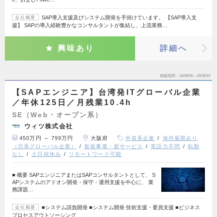
SAP導入支援及びシステム開発を手掛けています。 【SAP導入支
会社概要
援】 SAPの導入経験豊かなコンサルタントが集結し、上流業務…
興味あり
詳細へ
掲載期間
26/08/06～26/08/19
【SAPエンジニア】台湾発ITグローバル企業
／年休125日／月残業10.4h
SE（Web・オープン系）
ウィツ株式会社
450万円 ～ 799万円
大阪府
外資系企業
海外展開あり
（日系グローバル企業）
新規事業・新サービス
英語力不問
転勤
なし
土日祝休み
リモートワーク可能
■ 概要 SAPエンジニアまたはSAPコンサルタントとして、 S
APシステムのアドオン開発・保守・運用支援を中心に、 業
務課題…
■システム請負開発 ■システム開発 技術支援・要員支援 ■ビジネス
会社概要
プロセスアウトソーシング