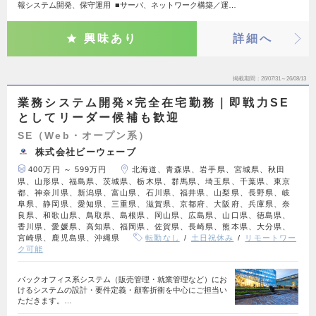
報システム開発、保守運用 ■サーバ、ネットワーク構築／運…
興味あり
詳細へ
掲載期間
26/07/31～26/08/13
業務システム開発×完全在宅勤務｜即戦力SE
としてリーダー候補も歓迎
SE（Web・オープン系）
株式会社ビーウェーブ
400万円 ～ 599万円
北海道、青森県、岩手県、宮城県、秋田
県、山形県、福島県、茨城県、栃木県、群馬県、埼玉県、千葉県、東京
都、神奈川県、新潟県、富山県、石川県、福井県、山梨県、長野県、岐
阜県、静岡県、愛知県、三重県、滋賀県、京都府、大阪府、兵庫県、奈
良県、和歌山県、鳥取県、島根県、岡山県、広島県、山口県、徳島県、
香川県、愛媛県、高知県、福岡県、佐賀県、長崎県、熊本県、大分県、
宮崎県、鹿児島県、沖縄県
転勤なし
土日祝休み
リモートワー
ク可能
バックオフィス系システム（販売管理・就業管理など）にお
けるシステムの設計・要件定義・顧客折衝を中心にご担当い
ただきます。…