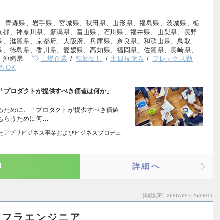
、青森県、岩手県、宮城県、秋田県、山形県、福島県、茨城県、栃
京都、神奈川県、新潟県、富山県、石川県、福井県、山梨県、長野
県、滋賀県、京都府、大阪府、兵庫県、奈良県、和歌山県、鳥取
県、徳島県、香川県、愛媛県、高知県、福岡県、佐賀県、長崎県、
、沖縄県
上場企業
転勤なし
土日祝休み
フレックス勤
もOK
「プロダクトが提供すべき価値は何か」
るために、「プロダクトが提供すべき価値
もらうために何…
したアプリビジネス事業およびビジネスプロデュ
り
詳細へ
掲載期間
26/07/29～26/08/11
ンフラエンジニア