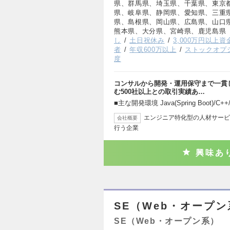
県、群馬県、埼玉県、千葉県、東京
県、岐阜県、静岡県、愛知県、三重
県、島根県、岡山県、広島県、山口
熊本県、大分県、宮崎県、鹿児島県
し
土日祝休み
3,000万円以上
者
年収600万以上
ストックオプ
度
コンサルから開発・運用保守まで一貫
む500社以上との取引実績あ…
■主な開発環境 Java(Spring Boot)/C++/C
エンジニア特化型の人材サービ
会社概要
行う企業
興味あ
SE（Web・オープン
SE（Web・オープン系）