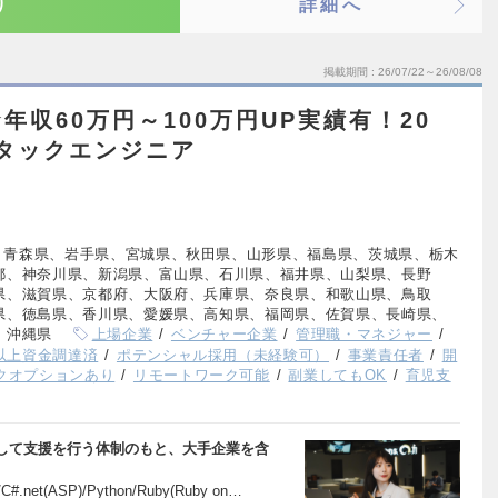
り
詳細へ
掲載期間
26/07/22～26/08/08
収60万円～100万円UP実績有！20
タックエンジニア
、青森県、岩手県、宮城県、秋田県、山形県、福島県、茨城県、栃木
都、神奈川県、新潟県、富山県、石川県、福井県、山梨県、長野
県、滋賀県、京都府、大阪府、兵庫県、奈良県、和歌山県、鳥取
県、徳島県、香川県、愛媛県、高知県、福岡県、佐賀県、長崎県、
、沖縄県
上場企業
ベンチャー企業
管理職・マネジャー
円以上資金調達済
ポテンシャル採用（未経験可）
事業責任者
開
クオプションあり
リモートワーク可能
副業してもOK
育児支
して支援を行う体制のもと、大手企業を含
#.net(ASP)/Python/Ruby(Ruby on…