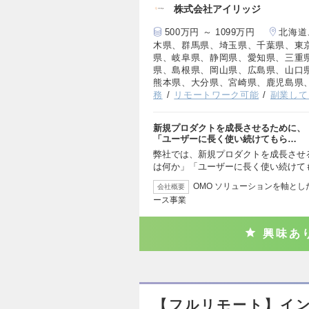
株式会社アイリッジ
500万円 ～ 1099万円
北海道
木県、群馬県、埼玉県、千葉県、東
県、岐阜県、静岡県、愛知県、三重
県、島根県、岡山県、広島県、山口
熊本県、大分県、宮崎県、鹿児島県
務
リモートワーク可能
副業して
新規プロダクトを成長させるために、
「ユーザーに長く使い続けてもら…
弊社では、新規プロダクトを成長させ
は何か」「ユーザーに長く使い続けて
OMO ソリューションを軸と
会社概要
ース事業
興味あ
【フルリモート】イ