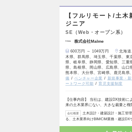
【フルリモート/土木
ジニア
SE（Web・オープン系）
株式会社Malme
600万円 ～ 1049万円
北海道
木県、群馬県、埼玉県、千葉県、東
県、岐阜県、静岡県、愛知県、三重
県、島根県、岡山県、広島県、山口
熊本県、大分県、宮崎県、鹿児島県
備
ベンチャー企業
新規事業・新
ートワーク可能
育児支援制度
【仕事内容】 当社は、建設DX技術に
来の土木業界にない、大きな裁量と権
土木設計・建築設計・施工管理
会社概要
る、土木業界向けBIM/CIM業務・建設DX