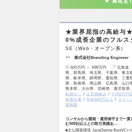
興味あ
★業界屈指の高給与★年
0%成長企業のフルス
SE（Web・オープン系）
株式会社Branding Engineer
600万円 ～ 899万円
北海道
県、群馬県、埼玉県、千葉県、東京
県、岐阜県、静岡県、愛知県、三重
県、島根県、岡山県、広島県、山口
熊本県、大分県、宮崎県、鹿児島県
転勤なし
土日祝休み
3,000万
発責任者
年収600万以上
ストッ
援制度
コンサルから開発・運用保守まで一貫
む500社以上との取引実績あ…
■主な開発環境 Java(Spring Boot)/C++/C