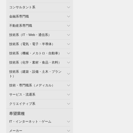
コンサルタント系
金融系専門職
不動産系専門職
技術系（IT・Web・通信系）
技術系（電気・電子・半導体）
技術系（機械・メカトロ・自動車）
技術系（化学・素材・食品・衣料）
技術系（建築・設備・土木・プラン
ト）
技術・専門職系（メディカル）
サービス・流通系
クリエイティブ系
希望業種
IT・インターネット・ゲーム
メーカー