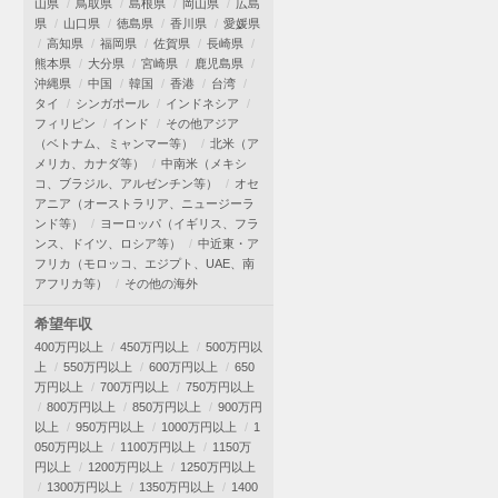
山県
鳥取県
島根県
岡山県
広島
県
山口県
徳島県
香川県
愛媛県
高知県
福岡県
佐賀県
長崎県
熊本県
大分県
宮崎県
鹿児島県
沖縄県
中国
韓国
香港
台湾
タイ
シンガポール
インドネシア
フィリピン
インド
その他アジア
（ベトナム、ミャンマー等）
北米（ア
メリカ、カナダ等）
中南米（メキシ
コ、ブラジル、アルゼンチン等）
オセ
アニア（オーストラリア、ニュージーラ
ンド等）
ヨーロッパ（イギリス、フラ
ンス、ドイツ、ロシア等）
中近東・ア
フリカ（モロッコ、エジプト、UAE、南
アフリカ等）
その他の海外
希望年収
400万円以上
450万円以上
500万円以
上
550万円以上
600万円以上
650
万円以上
700万円以上
750万円以上
800万円以上
850万円以上
900万円
以上
950万円以上
1000万円以上
1
050万円以上
1100万円以上
1150万
円以上
1200万円以上
1250万円以上
1300万円以上
1350万円以上
1400