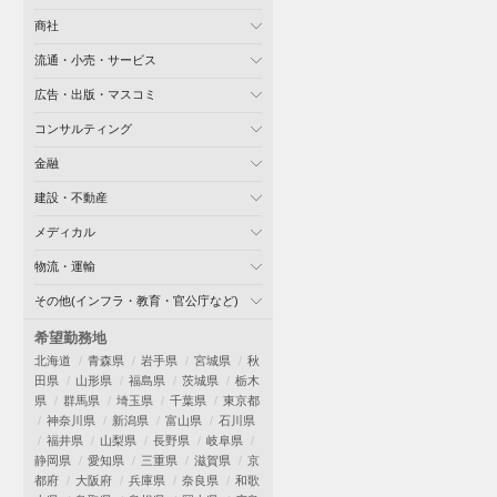
商社
流通・小売・サービス
広告・出版・マスコミ
コンサルティング
金融
建設・不動産
メディカル
物流・運輸
その他(インフラ・教育・官公庁など)
希望勤務地
北海道
青森県
岩手県
宮城県
秋
田県
山形県
福島県
茨城県
栃木
県
群馬県
埼玉県
千葉県
東京都
神奈川県
新潟県
富山県
石川県
福井県
山梨県
長野県
岐阜県
静岡県
愛知県
三重県
滋賀県
京
都府
大阪府
兵庫県
奈良県
和歌