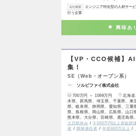
エンジニア特化型の人材サービ
会社概要
行う企業
興味あ
【VP・CCO候補】AI 
集！
SE（Web・オープン系）
ソルビファイ株式会社
700万円 ～ 1099万円
北海道
木県、群馬県、埼玉県、千葉県、東
県、岐阜県、静岡県、愛知県、三重
県、島根県、岡山県、広島県、山口
熊本県、大分県、宮崎県、鹿児島県
土日祝休み
3,000万円以上資金調
者
開発責任者
年収600万以上