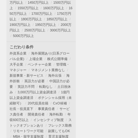
万円以上
1450万円以上
1500万円以
上
1550万円以上
1600万円以上
16
50万円以上
1700万円以上
1750万円
以上
1800万円以上
1850万円以上
1900万円以上
1950万円以上
2000万
円以上
2500万円以上
3000万円以上
5000万円以上
こだわり条件
外資系企業
海外展開あり(日系グロー
バル企業)
上場企業
株式公開準備
大手企業
ベンチャー企業
管理職・
マネジャー
マネジメント業務なし
新規事業・新サービス
海外出張
海
外折衝
英語力が必要
中国語力が必
要
英語力不問
転勤なし
土日祝休
み
3,000万円以上資金調達済
1億円
以上資金調達済
ポテンシャル採用（未
経験可）
20代役員在籍
CxO候補
社長・役員直下
事業責任者
サービ
ス責任者
開発責任者
海外転勤
年
収600万以上
インセンティブ制度
ス
トックオプションあり
フレックス勤務
リモートワーク可能
副業してもOK
MBA・留学支援制度
育児支援制度