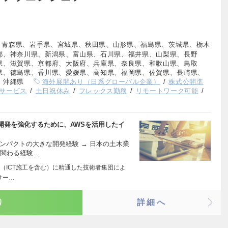
、青森県、岩手県、宮城県、秋田県、山形県、福島県、茨城県、栃木
都、神奈川県、新潟県、富山県、石川県、福井県、山梨県、長野
県、滋賀県、京都府、大阪府、兵庫県、奈良県、和歌山県、鳥取
県、徳島県、香川県、愛媛県、高知県、福岡県、佐賀県、長崎県、
、沖縄県
海外展開あり（日系グローバル企業）
株式公開準
サービス
土日祝休み
フレックス勤務
リモートワーク可能
開発を強化するために、AWSを活用したイ
ンパクトの大きな開発経験 → 日本の土木業
に関わる経験…
（ICT施工を含む）に精通した技術者集団によ
サー…
り
詳細へ