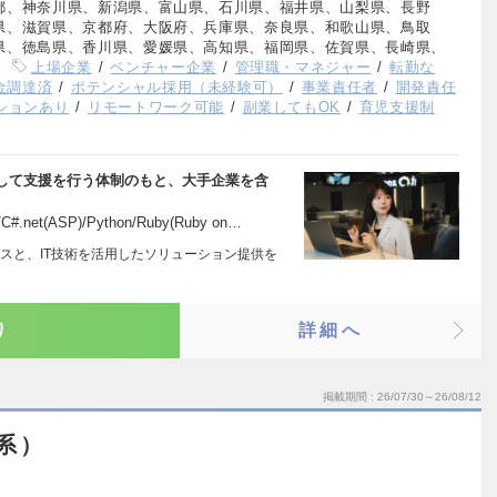
都、神奈川県、新潟県、富山県、石川県、福井県、山梨県、長野
県、滋賀県、京都府、大阪府、兵庫県、奈良県、和歌山県、鳥取
県、徳島県、香川県、愛媛県、高知県、福岡県、佐賀県、長崎県、
上場企業
ベンチャー企業
管理職・マネジャー
転勤な
資金調達済
ポテンシャル採用（未経験可）
事業責任者
開発責任
ションあり
リモートワーク可能
副業してもOK
育児支援制
して支援を行う体制のもと、大手企業を含
#.net(ASP)/Python/Ruby(Ruby on…
スと、IT技術を活用したソリューション提供を
り
詳細へ
掲載期間
26/07/30～26/08/12
系）