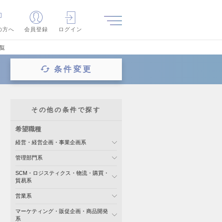
の方へ
会員登録
ログイン
覧
条件変更
その他の条件で探す
希望職種
経営・経営企画・事業企画系
管理部門系
SCM・ロジスティクス・物流・購買・
貿易系
営業系
マーケティング・販促企画・商品開発
系