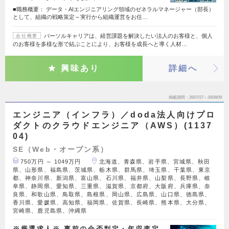
■職務概要： データ・AIエンジニアリング領域のゼネラルマネージャー（部長）
として、組織の戦略策定～実行から組織運営をお任…
パーソルキャリアは、経営課題を解決したい法人のお客様と、個人
会社概要
のお客様を多様な形で結ぶことにより、お客様を成長へと導く人材…
興味あり
詳細へ
掲載期間
26/07/27～26/08/09
エンジニア（インフラ）／doda法人向けプロ
ダクトのクラウドエンジニア（AWS）(1137
04)
SE（Web・オープン系）
750万円 ～ 1049万円
北海道、青森県、岩手県、宮城県、秋田
県、山形県、福島県、茨城県、栃木県、群馬県、埼玉県、千葉県、東京
都、神奈川県、新潟県、富山県、石川県、福井県、山梨県、長野県、岐
阜県、静岡県、愛知県、三重県、滋賀県、京都府、大阪府、兵庫県、奈
良県、和歌山県、鳥取県、島根県、岡山県、広島県、山口県、徳島県、
香川県、愛媛県、高知県、福岡県、佐賀県、長崎県、熊本県、大分県、
宮崎県、鹿児島県、沖縄県
※厳選求人※ 事前の合否判定・年収査定