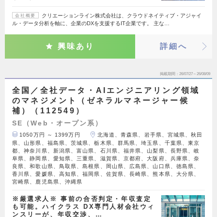
クリエーションライン株式会社は、クラウドネイティブ・アジャイ
会社概要
ル・データ分析を軸に、企業のDXを支援するIT企業です。 主な…
興味あり
詳細へ
掲載期間
26/07/27～26/08/09
全国／全社データ・AIエンジニアリング領域
のマネジメント（ゼネラルマネージャー候
補）（112549）
SE（Web・オープン系）
1050万円 ～ 1399万円
北海道、青森県、岩手県、宮城県、秋田
県、山形県、福島県、茨城県、栃木県、群馬県、埼玉県、千葉県、東京
都、神奈川県、新潟県、富山県、石川県、福井県、山梨県、長野県、岐
阜県、静岡県、愛知県、三重県、滋賀県、京都府、大阪府、兵庫県、奈
良県、和歌山県、鳥取県、島根県、岡山県、広島県、山口県、徳島県、
香川県、愛媛県、高知県、福岡県、佐賀県、長崎県、熊本県、大分県、
宮崎県、鹿児島県、沖縄県
※厳選求人※ 事前の合否判定・年収査定
も可能。ハイクラス DX専門人材会社ウィ
ンスリーが、年収交渉、…