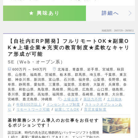
興味あり
詳細へ
掲載期間
26/07/29～26/08/11
【自社内ERP開発】フルリモートOK★副業O
K★上場企業★充実の教育制度★柔軟なキャリ
ア形成が可能
SE（Web・オープン系）
600万円 ～ 949万円
北海道、青森県、岩手県、宮城県、秋田
県、山形県、福島県、茨城県、栃木県、群馬県、埼玉県、千葉県、東京
都、神奈川県、新潟県、富山県、石川県、福井県、山梨県、長野県、岐
阜県、静岡県、愛知県、三重県、滋賀県、京都府、大阪府、兵庫県、奈
良県、和歌山県、鳥取県、島根県、岡山県、広島県、山口県、徳島県、
香川県、愛媛県、高知県、福岡県、佐賀県、長崎県、熊本県、大分県、
宮崎県、鹿児島県、沖縄県
上場企業
英語力不問
土日祝休
み
年収600万以上
インセンティブ制度
ストックオプションあ
り
リモートワーク可能
副業してもOK
育児支援制度
基幹業務システム導入のお仕事をお任せす
るポジションです！
設立以来、時代の先を読む独創的なパッケージソフトを開発
し続け、着実に業績を伸ばしてきました。エンジニア向けの