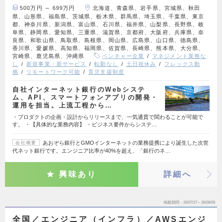
500万円 ～ 699万円
北海道、青森県、岩手県、宮城県、秋田
県、山形県、福島県、茨城県、栃木県、群馬県、埼玉県、千葉県、東京
都、神奈川県、新潟県、富山県、石川県、福井県、山梨県、長野県、岐
阜県、静岡県、愛知県、三重県、滋賀県、京都府、大阪府、兵庫県、奈
良県、和歌山県、鳥取県、島根県、岡山県、広島県、山口県、徳島県、
香川県、愛媛県、高知県、福岡県、佐賀県、長崎県、熊本県、大分県、
宮崎県、鹿児島県、沖縄県
ベンチャー企業
マネジメント業務な
し
新規事業・新サービス
転勤なし
土日祝休み
フレックス勤
務
リモートワーク可能
育児支援制度
自社インターネット銀行のWebシステ
ム、API、スマートフォンアプリの開発・
運用を担当。上流工程から…
・プロダクトの企画・設計からリリースまで、一気通貫で関わることが可能で
す。 ・【具体的な業務内容】 ・ビジネス要件からシステ…
あおぞら銀行とGMOインターネットの業務提携により誕生した次世
会社概要
代ネット銀行です。エンジニア比率が40%を超え、「銀行のネ…
興味あり
詳細へ
掲載期間
26/07/27～26/08/09
全国／エンジニア（インフラ）／AWSエンジ