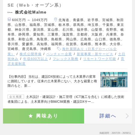
SE（Web・オープン系）
株式会社Malme
600万円 ～ 1049万円
北海道、青森県、岩手県、宮城県、秋田
県、山形県、福島県、茨城県、栃木県、群馬県、埼玉県、千葉県、東京
都、神奈川県、新潟県、富山県、石川県、福井県、山梨県、長野県、岐
阜県、静岡県、愛知県、三重県、滋賀県、京都府、大阪府、兵庫県、奈
良県、和歌山県、鳥取県、島根県、岡山県、広島県、山口県、徳島県、
香川県、愛媛県、高知県、福岡県、佐賀県、長崎県、熊本県、大分県、
宮崎県、鹿児島県、沖縄県
海外展開あり（日系グローバル企
業）
株式公開準備
ベンチャー企業
新規事業・新サービス
土日
祝休み
年収600万以上
フレックス勤務
リモートワーク可能
育
児支援制度
【仕事内容】 当社は、建設DX技術によって土木業界の変革
に挑戦しています。従来の土木業界にない、大きな裁量と権
限のもと、新…
土木設計・建築設計・施工管理（ICT施工を含む）に精通した技術
会社概要
者集団による、土木業界向けBIM/CIM業務・建設DXサー…
興味あり
詳細へ
掲載期間
26/07/29～26/08/11