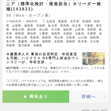
ニア（標準化検討・推進担当）※リーダー候
補(103833)
SE（Web・オープン系）
500万円 ～ 899万円
北海道、青森県、岩手県、宮城県、秋田
県、山形県、福島県、茨城県、栃木県、群馬県、埼玉県、千葉県、東京
都、神奈川県、新潟県、富山県、石川県、福井県、山梨県、長野県、岐
阜県、静岡県、愛知県、三重県、滋賀県、京都府、大阪府、兵庫県、奈
良県、和歌山県、鳥取県、島根県、岡山県、広島県、山口県、徳島県、
香川県、愛媛県、高知県、福岡県、佐賀県、長崎県、熊本県、大分県、
宮崎県、鹿児島県、沖縄県
※厳選求人※ 事前の合否判定・年収査定
も可能。ハイクラス DX専門人材会社ウィ
ンスリーが、年収交渉、…
■部門概要: パーソルキャリアでは、事業のアジリティを高めるべく、システム全
てをクラウド環境へ完全移行を進めており、クラウ…
パーソルキャリアは、経営課題を解決したい法人のお客様と、個人
会社概要
のお客様を多様な形で結ぶことにより、お客様を成長へと導く人材…
興味あり
詳細へ
掲載期間
26/07/27～26/08/09