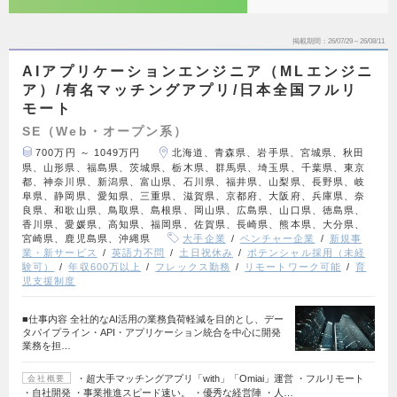
掲載期間
26/07/29～26/08/11
AIアプリケーションエンジニア（MLエンジニ
ア）/有名マッチングアプリ/日本全国フルリ
モート
SE（Web・オープン系）
700万円 ～ 1049万円
北海道、青森県、岩手県、宮城県、秋田
県、山形県、福島県、茨城県、栃木県、群馬県、埼玉県、千葉県、東京
都、神奈川県、新潟県、富山県、石川県、福井県、山梨県、長野県、岐
阜県、静岡県、愛知県、三重県、滋賀県、京都府、大阪府、兵庫県、奈
良県、和歌山県、鳥取県、島根県、岡山県、広島県、山口県、徳島県、
香川県、愛媛県、高知県、福岡県、佐賀県、長崎県、熊本県、大分県、
宮崎県、鹿児島県、沖縄県
大手企業
ベンチャー企業
新規事
業・新サービス
英語力不問
土日祝休み
ポテンシャル採用（未経
験可）
年収600万以上
フレックス勤務
リモートワーク可能
育
児支援制度
■仕事内容 全社的なAI活用の業務負荷軽減を目的とし、デー
タパイプライン・API・アプリケーション統合を中心に開発
業務を担…
・超大手マッチングアプリ「with」「Omiai」運営 ・フルリモート
会社概要
・自社開発 ・事業推進スピード速い。 ・優秀な経営陣 ・人…