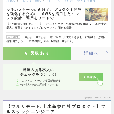
祝休み
フレックス勤務
リモートワーク可能
育児支援制度
今後のスケールに向けて、プロダクト開発
を強化するために、AWSを活用したイン
フラ設計・運用をリードで…
【この仕事で得られること】 ・社会インパクトの大きな開発経験 → 日本の土木
業界に変革をもたらすDXプロジェクトに関わる経験…
土木設計・建築設計・施工管理（ICT施工を含む）に精通した技術
会社概要
者集団による、土木業界向けBIM/CIM業務・建設DXサー…
興味あり
詳細へ
興味のある求人に
チェックをつけよう!
興味あり
スカウトのマッチング精度があがる!
その求人への合格可能性がわかる!
掲載期間
26/07/28～26/08/10
【フルリモート/土木新規自社プロダクト】フ
ルスタックエンジニア