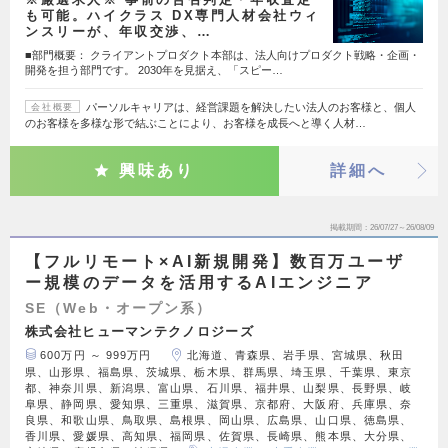
も可能。ハイクラス DX専門人材会社ウィ
ンスリーが、年収交渉、…
■部門概要： クライアントプロダクト本部は、法人向けプロダクト戦略・企画・
開発を担う部門です。 2030年を見据え、「スピー…
パーソルキャリアは、経営課題を解決したい法人のお客様と、個人
会社概要
のお客様を多様な形で結ぶことにより、お客様を成長へと導く人材…
興味あり
詳細へ
掲載期間
26/07/27～26/08/09
【フルリモート×AI新規開発】数百万ユーザ
ー規模のデータを活用するAIエンジニア
SE（Web・オープン系）
株式会社ヒューマンテクノロジーズ
600万円 ～ 999万円
北海道、青森県、岩手県、宮城県、秋田
県、山形県、福島県、茨城県、栃木県、群馬県、埼玉県、千葉県、東京
都、神奈川県、新潟県、富山県、石川県、福井県、山梨県、長野県、岐
阜県、静岡県、愛知県、三重県、滋賀県、京都府、大阪府、兵庫県、奈
良県、和歌山県、鳥取県、島根県、岡山県、広島県、山口県、徳島県、
香川県、愛媛県、高知県、福岡県、佐賀県、長崎県、熊本県、大分県、