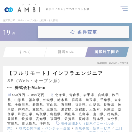
若手ハイキャリアのスカウト転職
佐賀県のSE（Web・オープン系）の転職・求人情報
19
条件変更
件
すべて
新着のみ
掲載終了間近
掲載期間
26/07/29～26/08/11
【フルリモート】インフラエンジニア
SE（Web・オープン系）
株式会社Malme
450万円 ～ 899万円
北海道、青森県、岩手県、宮城県、秋田
県、山形県、福島県、茨城県、栃木県、群馬県、埼玉県、千葉県、東京
都、神奈川県、新潟県、富山県、石川県、福井県、山梨県、長野県、岐
阜県、静岡県、愛知県、三重県、滋賀県、京都府、大阪府、兵庫県、奈
良県、和歌山県、鳥取県、島根県、岡山県、広島県、山口県、徳島県、
香川県、愛媛県、高知県、福岡県、佐賀県、長崎県、熊本県、大分県、
宮崎県、鹿児島県、沖縄県
海外展開あり（日系グローバル企
業）
株式公開準備
ベンチャー企業
新規事業・新サービス
土日