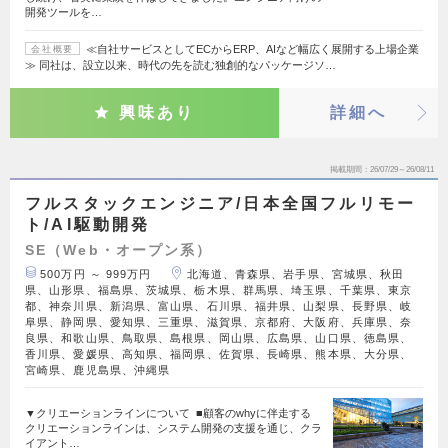
開発ツールを…
≪自社サービスとしてECからERP、AIなど幅広く展開する上場企業
会社概要
≫ 同社は、設立以来、時代の先を読む独創的なパッケージソ…
興味あり
詳細へ
掲載期間
26/07/29～26/08/11
フルスタックエンジニア/日本全国フルリモー
ト/AI駆動開発
SE（Web・オープン系）
500万円 ～ 999万円
北海道、青森県、岩手県、宮城県、秋田
県、山形県、福島県、茨城県、栃木県、群馬県、埼玉県、千葉県、東京
都、神奈川県、新潟県、富山県、石川県、福井県、山梨県、長野県、岐
阜県、静岡県、愛知県、三重県、滋賀県、京都府、大阪府、兵庫県、奈
良県、和歌山県、鳥取県、島根県、岡山県、広島県、山口県、徳島県、
香川県、愛媛県、高知県、福岡県、佐賀県、長崎県、熊本県、大分県、
宮崎県、鹿児島県、沖縄県
▼クリエーションラインについて ■顧客のwhyに伴走する
クリエーションラインは、システム開発の支援を通じ、クラ
イアント…