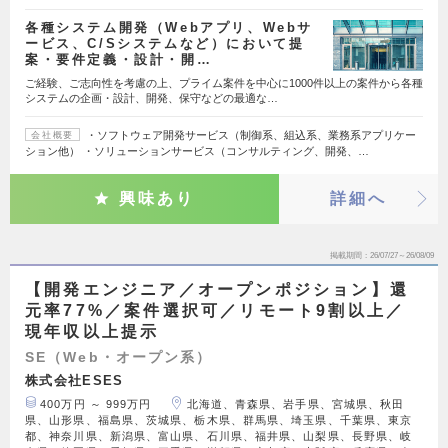
各種システム開発（Webアプリ、Webサ
ービス、C/Sシステムなど）において提
案・要件定義・設計・開…
ご経験、ご志向性を考慮の上、プライム案件を中心に1000件以上の案件から各種
システムの企画・設計、開発、保守などの最適な…
・ソフトウェア開発サービス（制御系、組込系、業務系アプリケー
会社概要
ション他） ・ソリューションサービス（コンサルティング、開発、…
興味あり
詳細へ
掲載期間
26/07/27～26/08/09
【開発エンジニア／オープンポジション】還
元率77%／案件選択可／リモート9割以上／
現年収以上提示
SE（Web・オープン系）
株式会社ESES
400万円 ～ 999万円
北海道、青森県、岩手県、宮城県、秋田
県、山形県、福島県、茨城県、栃木県、群馬県、埼玉県、千葉県、東京
都、神奈川県、新潟県、富山県、石川県、福井県、山梨県、長野県、岐