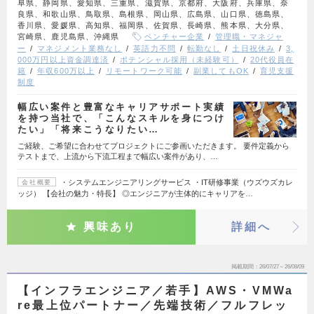
阜県、静岡県、愛知県、三重県、滋賀県、京都府、大阪府、兵庫県、奈
良県、和歌山県、鳥取県、島根県、岡山県、広島県、山口県、徳島県、
香川県、愛媛県、高知県、福岡県、佐賀県、長崎県、熊本県、大分県、
宮崎県、鹿児島県、沖縄県
ベンチャー企業
管理職・マネジャ
ー
マネジメント業務なし
英語力不問
転勤なし
土日祝休み
3,
000万円以上資金調達済
ポテンシャル採用（未経験可）
20代役員在
籍
年収600万以上
リモートワーク可能
副業してもOK
育児支援
制度
幅広い案件と豊富なキャリアサポート実績
を持つ当社で、「こんなスキルを身につけ
たい」「将来こうなりたい…
ご経験、ご希望に合わせてプロジェクトにご参画いただきます。 要件定義から
テストまで、上流から下流工程まで幅広い案件があり、…
・システムエンジニアリングサービス ・IT研修事業（ウズウズカレ
会社概要
ッジ） 【会社の魅力・特長】 ◎エンジニアが主体的にキャリアを…
興味あり
詳細へ
掲載期間
26/07/27～26/08/09
【インフラエンジニア／若手】AWS・VMWa
re最上位パートナー／先端技術／フルフレッ