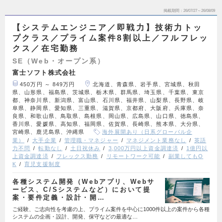
掲載期間
26/07/27～26/08/09
【システムエンジニア／即戦力】技術力トッ
プクラス／プライム案件8割以上／フルフレッ
クス／在宅勤務
SE（Web・オープン系）
富士ソフト株式会社
450万円 ～ 849万円
北海道、青森県、岩手県、宮城県、秋田
県、山形県、福島県、茨城県、栃木県、群馬県、埼玉県、千葉県、東京
都、神奈川県、新潟県、富山県、石川県、福井県、山梨県、長野県、岐
阜県、静岡県、愛知県、三重県、滋賀県、京都府、大阪府、兵庫県、奈
良県、和歌山県、鳥取県、島根県、岡山県、広島県、山口県、徳島県、
香川県、愛媛県、高知県、福岡県、佐賀県、長崎県、熊本県、大分県、
宮崎県、鹿児島県、沖縄県
海外展開あり（日系グローバル企
業）
大手企業
管理職・マネジャー
マネジメント業務なし
英語
力不問
転勤なし
土日祝休み
3,000万円以上資金調達済
1億円以
上資金調達済
フレックス勤務
リモートワーク可能
副業してもO
K
育児支援制度
各種システム開発（Webアプリ、Webサ
ービス、C/Sシステムなど）において提
案・要件定義・設計・開…
ご経験、ご志向性を考慮の上、プライム案件を中心に1000件以上の案件から各種
システムの企画・設計、開発、保守などの最適な…