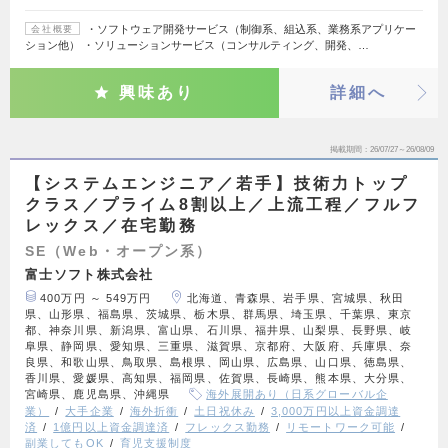
・ソフトウェア開発サービス（制御系、組込系、業務系アプリケー
会社概要
ション他） ・ソリューションサービス（コンサルティング、開発、…
興味あり
詳細へ
掲載期間
26/07/27～26/08/09
【システムエンジニア／若手】技術力トップ
クラス／プライム8割以上／上流工程／フルフ
レックス／在宅勤務
SE（Web・オープン系）
富士ソフト株式会社
400万円 ～ 549万円
北海道、青森県、岩手県、宮城県、秋田
県、山形県、福島県、茨城県、栃木県、群馬県、埼玉県、千葉県、東京
都、神奈川県、新潟県、富山県、石川県、福井県、山梨県、長野県、岐
阜県、静岡県、愛知県、三重県、滋賀県、京都府、大阪府、兵庫県、奈
良県、和歌山県、鳥取県、島根県、岡山県、広島県、山口県、徳島県、
香川県、愛媛県、高知県、福岡県、佐賀県、長崎県、熊本県、大分県、
宮崎県、鹿児島県、沖縄県
海外展開あり（日系グローバル企
業）
大手企業
海外折衝
土日祝休み
3,000万円以上資金調達
済
1億円以上資金調達済
フレックス勤務
リモートワーク可能
副業してもOK
育児支援制度