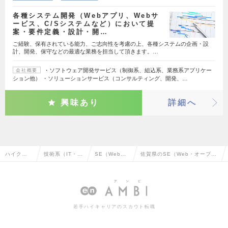
各種システム開発（Webアプリ、Webサ
ービス、C/Sシステムなど）において提
案・要件定義・設計・開…
ご経験、保有されている能力、ご志向性を考慮の上、各種システムの企画・設
計、開発、保守などの最適な業務を担当して頂きます。…
・ソフトウェア開発サービス（制御系、組込系、業務系アプリケー
会社概要
ション他） ・ソリューションサービス（コンサルティング、開発、…
興味あり
詳細へ
ハイクラ
技術系（IT・W
SE（Web・
佐賀県のSE（Web・オープン
ス求人TO
eb・通信系）
オープン系）
系）の転職・求人情報一覧
P
若手ハイキャリアのスカウト転職