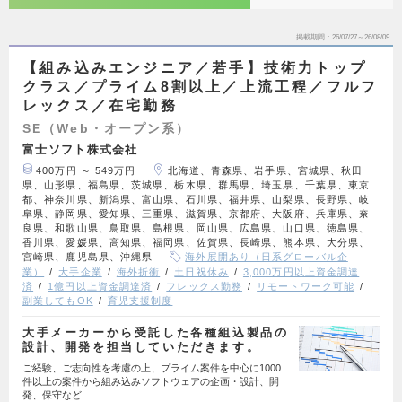
掲載期間
26/07/27～26/08/09
【組み込みエンジニア／若手】技術力トップ
クラス／プライム8割以上／上流工程／フルフ
レックス／在宅勤務
SE（Web・オープン系）
富士ソフト株式会社
400万円 ～ 549万円
北海道、青森県、岩手県、宮城県、秋田
県、山形県、福島県、茨城県、栃木県、群馬県、埼玉県、千葉県、東京
都、神奈川県、新潟県、富山県、石川県、福井県、山梨県、長野県、岐
阜県、静岡県、愛知県、三重県、滋賀県、京都府、大阪府、兵庫県、奈
良県、和歌山県、鳥取県、島根県、岡山県、広島県、山口県、徳島県、
香川県、愛媛県、高知県、福岡県、佐賀県、長崎県、熊本県、大分県、
宮崎県、鹿児島県、沖縄県
海外展開あり（日系グローバル企
業）
大手企業
海外折衝
土日祝休み
3,000万円以上資金調達
済
1億円以上資金調達済
フレックス勤務
リモートワーク可能
副業してもOK
育児支援制度
大手メーカーから受託した各種組込製品の
設計、開発を担当していただきます。
ご経験、ご志向性を考慮の上、プライム案件を中心に1000
件以上の案件から組み込みソフトウェアの企画・設計、開
発、保守など…