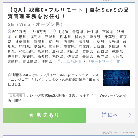
【QA】残業0×フルリモート｜自社SaaSの品
質管理業務をお任せ！
SE（Web・オープン系）
500万円 ～ 849万円
北海道、青森県、岩手県、宮城県、秋田
県、山形県、福島県、茨城県、栃木県、群馬県、埼玉県、千葉県、東京
都、神奈川県、新潟県、富山県、石川県、福井県、山梨県、長野県、岐
阜県、静岡県、愛知県、三重県、滋賀県、京都府、大阪府、兵庫県、奈
良県、和歌山県、鳥取県、島根県、岡山県、広島県、山口県、徳島県、
香川県、愛媛県、高知県、福岡県、佐賀県、長崎県、熊本県、大分県、
宮崎県、鹿児島県、沖縄県
土日祝休み
リモートワーク可能
自社開発SaaSのナレッジ共有ツールのQAエンジニア（テス
トエンジニア）として、プロダクトの品質保証業務全般をお
任せしま…
ナレッジ管理SaaSの開発・運営 スマホアプリ、Webサービスの企
会社概要
画・開発
興味あり
詳細へ
掲載期間
26/07/27～26/08/09