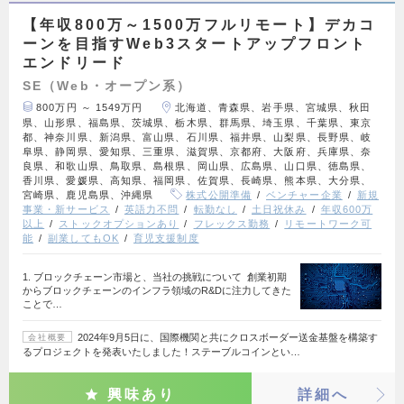
【年収800万～1500万フルリモート】デカコ
ーンを目指すWeb3スタートアップフロント
エンドリード
SE（Web・オープン系）
800万円 ～ 1549万円
北海道、青森県、岩手県、宮城県、秋田
県、山形県、福島県、茨城県、栃木県、群馬県、埼玉県、千葉県、東京
都、神奈川県、新潟県、富山県、石川県、福井県、山梨県、長野県、岐
阜県、静岡県、愛知県、三重県、滋賀県、京都府、大阪府、兵庫県、奈
良県、和歌山県、鳥取県、島根県、岡山県、広島県、山口県、徳島県、
香川県、愛媛県、高知県、福岡県、佐賀県、長崎県、熊本県、大分県、
宮崎県、鹿児島県、沖縄県
株式公開準備
ベンチャー企業
新規
事業・新サービス
英語力不問
転勤なし
土日祝休み
年収600万
以上
ストックオプションあり
フレックス勤務
リモートワーク可
能
副業してもOK
育児支援制度
1. ブロックチェーン市場と、当社の挑戦について 創業初期
からブロックチェーンのインフラ領域のR&Dに注力してきた
ことで…
2024年9月5日に、国際機関と共にクロスボーダー送金基盤を構築す
会社概要
るプロジェクトを発表いたしました！ステーブルコインとい…
興味あり
詳細へ