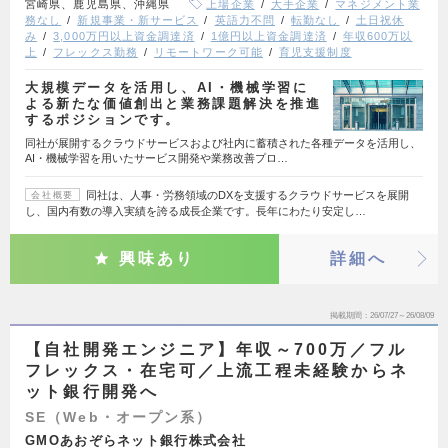
宮崎県、鹿児島県、沖縄県
上場企業
大手企業
マネジメント業
務なし
新規事業・新サービス
英語力不問
転勤なし
土日祝休
み
3,000万円以上資金調達済
1億円以上資金調達済
年収600万以
上
フレックス勤務
リモートワーク可能
育児支援制度
大規模データを活用し、AI・機械学習に
よる新たな価値創出と業務課題解決を推進
するポジションです。
同社が展開するクラウドサービスおよび社内に蓄積された各種データを活用し、
AI・機械学習を用いたサービス開発や業務改善プロ…
同社は、人事・労務領域のDXを支援するクラウドサービスを展開
会社概要
し、国内有数の導入実績を誇る成長企業です。長年にわたり安定し…
興味あり
詳細へ
掲載期間
26/07/27～26/08/09
【自社開発エンジニア】年収～700万／フル
フレックス・在宅可／上流工程未経験からネ
ット銀行開発へ
SE（Web・オープン系）
GMOあおぞらネット銀行株式会社