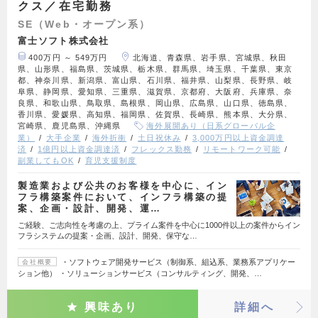
クス／在宅勤務
SE（Web・オープン系）
富士ソフト株式会社
400万円 ～ 549万円
北海道、青森県、岩手県、宮城県、秋田
県、山形県、福島県、茨城県、栃木県、群馬県、埼玉県、千葉県、東京
都、神奈川県、新潟県、富山県、石川県、福井県、山梨県、長野県、岐
阜県、静岡県、愛知県、三重県、滋賀県、京都府、大阪府、兵庫県、奈
良県、和歌山県、鳥取県、島根県、岡山県、広島県、山口県、徳島県、
香川県、愛媛県、高知県、福岡県、佐賀県、長崎県、熊本県、大分県、
宮崎県、鹿児島県、沖縄県
海外展開あり（日系グローバル企
業）
大手企業
海外折衝
土日祝休み
3,000万円以上資金調達
済
1億円以上資金調達済
フレックス勤務
リモートワーク可能
副業してもOK
育児支援制度
製造業および公共のお客様を中心に、イン
フラ構築案件において、インフラ構築の提
案、企画・設計、開発、運…
ご経験、ご志向性を考慮の上、プライム案件を中心に1000件以上の案件からイン
フラシステムの提案・企画、設計、開発、保守な…
・ソフトウェア開発サービス（制御系、組込系、業務系アプリケー
会社概要
ション他） ・ソリューションサービス（コンサルティング、開発、…
興味あり
詳細へ