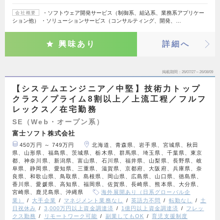
・ソフトウェア開発サービス（制御系、組込系、業務系アプリケー
会社概要
ション他） ・ソリューションサービス（コンサルティング、開発、…
興味あり
詳細へ
掲載期間
26/07/27～26/08/09
【システムエンジニア／中堅】技術力トップ
クラス／プライム8割以上／上流工程／フルフ
レックス／在宅勤務
SE（Web・オープン系）
富士ソフト株式会社
450万円 ～ 749万円
北海道、青森県、岩手県、宮城県、秋田
県、山形県、福島県、茨城県、栃木県、群馬県、埼玉県、千葉県、東京
都、神奈川県、新潟県、富山県、石川県、福井県、山梨県、長野県、岐
阜県、静岡県、愛知県、三重県、滋賀県、京都府、大阪府、兵庫県、奈
良県、和歌山県、鳥取県、島根県、岡山県、広島県、山口県、徳島県、
香川県、愛媛県、高知県、福岡県、佐賀県、長崎県、熊本県、大分県、
宮崎県、鹿児島県、沖縄県
海外展開あり（日系グローバル企
業）
大手企業
マネジメント業務なし
英語力不問
転勤なし
土
日祝休み
3,000万円以上資金調達済
1億円以上資金調達済
フレッ
クス勤務
リモートワーク可能
副業してもOK
育児支援制度