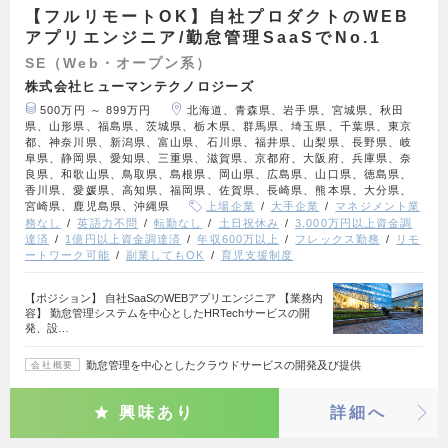
【フルリモートOK】自社プロダクトのWEB
アプリエンジニア/勤怠管理SaaSでNo.1
SE（Web・オープン系）
株式会社ヒューマンテクノロジーズ
500万円 ～ 899万円
北海道、青森県、岩手県、宮城県、秋田
県、山形県、福島県、茨城県、栃木県、群馬県、埼玉県、千葉県、東京
都、神奈川県、新潟県、富山県、石川県、福井県、山梨県、長野県、岐
阜県、静岡県、愛知県、三重県、滋賀県、京都府、大阪府、兵庫県、奈
良県、和歌山県、鳥取県、島根県、岡山県、広島県、山口県、徳島県、
香川県、愛媛県、高知県、福岡県、佐賀県、長崎県、熊本県、大分県、
宮崎県、鹿児島県、沖縄県
上場企業
大手企業
マネジメント業
務なし
英語力不問
転勤なし
土日祝休み
3,000万円以上資金調
達済
1億円以上資金調達済
年収600万以上
フレックス勤務
リモ
ートワーク可能
副業してもOK
育児支援制度
【ポジション】 自社SaaSのWEBアプリエンジニア 【業務内
容】 勤怠管理システムを中心としたHRTechサービスの開
発、設…
勤怠管理を中心としたクラウドサービスの開発及び提供
会社概要
興味あり
詳細へ