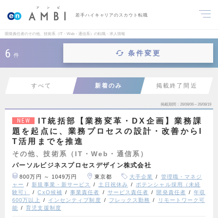
若手ハイキャリアのスカウト転職
開発責任者のその他、技術系（IT・Web・通信系）の転職・求人情報
6
条件変更
件
すべて
新着のみ
掲載終了間近
掲載期間
26/08/06～26/08/19
IT統括部【業務変革・DX企画】業務課
NEW
題を起点に、業務プロセスの設計・改善からI
T活用までを推進
その他、技術系（IT・Web・通信系）
パーソルビジネスプロセスデザイン株式会社
800万円 ～ 1049万円
東京都
大手企業
管理職・マネジ
ャー
新規事業・新サービス
土日祝休み
ポテンシャル採用（未経
験可）
CxO候補
事業責任者
サービス責任者
開発責任者
年収
600万以上
インセンティブ制度
フレックス勤務
リモートワーク可
能
育児支援制度