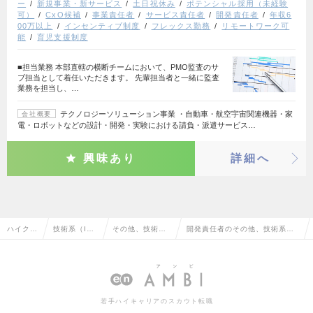
ー
新規事業・新サービス
土日祝休み
ポテンシャル採用（未経験
可）
CxO候補
事業責任者
サービス責任者
開発責任者
年収6
00万以上
インセンティブ制度
フレックス勤務
リモートワーク可
能
育児支援制度
■担当業務 本部直轄の横断チームにおいて、PMO監査のサ
ブ担当として着任いただきます。 先輩担当者と一緒に監査
業務を担当し、…
テクノロジーソリューション事業 ・自動車・航空宇宙関連機器・家
会社概要
電・ロボットなどの設計・開発・実験における請負・派遣サービス…
興味あり
詳細へ
ハイクラ
技術系（I
その他、技術系
開発責任者のその他、技術系（I
ス求人T
T・Web・通
（IT・Web・通
T・Web・通信系）の転職・求
OP
信系）
信系）
人情報一覧
若手ハイキャリアのスカウト転職