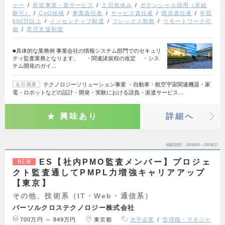
ャー
新規事業・新サービス
土日祝休み
ポテンシャル採用（未経
験可）
CxO候補
事業責任者
サービス責任者
開発責任者
年収
600万以上
インセンティブ制度
フレックス勤務
リモートワーク可
能
育児支援制度
■具体的な業務例 事業会社の情報システム部門でのセキュリ
ティ監査業務となります。 ・関連諸規程の改定 ・シス
テム開発のガイ…
テクノロジーソリューション事業 ・自動車・航空宇宙関連機器・家
会社概要
電・ロボットなどの設計・開発・実験における請負・派遣サービス…
興味あり
詳細へ
掲載期間
26/08/04～26/08/17
ES【社内PMO監査メンバー】プロジェ
NEW
クト監査通してPMPL力増強キャリアアップ
【東京】
その他、技術系（IT・Web・通信系）
パーソルクロステクノロジー株式会社
700万円 ～ 849万円
東京都
大手企業
管理職・マネジャ