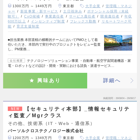
1300万円 ～ 1449万円
東京都
大手企業
管理職・マネジ
ャー
新規事業・新サービス
土日祝休み
ポテンシャル採用（未経
験可）
CxO候補
事業責任者
サービス責任者
開発責任者
年収
600万以上
インセンティブ制度
フレックス勤務
リモートワーク可
能
育児支援制度
■担当業務 本部直轄の横断的チームにおいてPMOとして着
任いただき、本部内で実行中のプロジェクトをレビュー監査
し、PM業務…
テクノロジーソリューション事業 ・自動車・航空宇宙関連機器・家
会社概要
電・ロボットなどの設計・開発・実験における請負・派遣サービス…
興味あり
詳細へ
掲載期間
26/08/04～26/08/17
【セキュリティ本部】_情報セキュリテ
NEW
ィ監査／Mgrクラス
その他、技術系（IT・Web・通信系）
パーソルクロステクノロジー株式会社
1200万円 ～ 1349万円
東京都
大手企業
管理職・マネジ