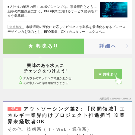
■入社後の業務内容： 本ポジションでは、事業部門とともに
顧客の業務課題に加え、BPO事業におけるサービス提供モデ
ルや業務運…
市場環境の変化に対応してビジネスや業務を最適化させるプロセス
会社概要
デザイン力を強みとし、BPO事業、CX（カスタマー・エクスペ…
興味あり
詳細へ
興味のある求人に
チェックをつけよう!
興味あり
スカウトのマッチング精度があがる!
その求人への合格可能性がわかる!
掲載期間
26/08/06～26/08/19
アウトソーシング第2：【民間領域】エ
NEW
ネルギー業界向けプロジェクト推進担当 ※業
界未経験者OK
その他、技術系（IT・Web・通信系）