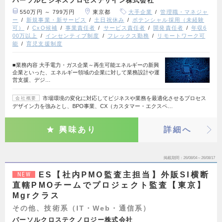
パーソルビジネスプロセスデザイン株式会社
550万円 ～ 799万円
東京都
大手企業
管理職・マネジャ
ー
新規事業・新サービス
土日祝休み
ポテンシャル採用（未経験
可）
CxO候補
事業責任者
サービス責任者
開発責任者
年収6
00万以上
インセンティブ制度
フレックス勤務
リモートワーク可
能
育児支援制度
■業務内容 大手電力・ガス企業～再生可能エネルギーの新興
企業といった、エネルギー領域の企業に対して業務設計や運
営支援、デジ…
市場環境の変化に対応してビジネスや業務を最適化させるプロセス
会社概要
デザイン力を強みとし、BPO事業、CX（カスタマー・エクスペ…
興味あり
詳細へ
掲載期間
26/08/04～26/08/17
ES【社内PMO監査主担当】外販SI横断
NEW
直轄PMOチームでプロジェクト監査【東京】
Mgrクラス
その他、技術系（IT・Web・通信系）
パーソルクロステクノロジー株式会社