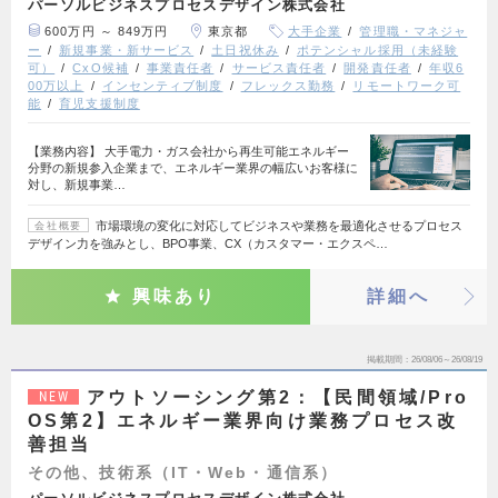
パーソルビジネスプロセスデザイン株式会社
600万円 ～ 849万円
東京都
大手企業
管理職・マネジャ
ー
新規事業・新サービス
土日祝休み
ポテンシャル採用（未経験
可）
CxO候補
事業責任者
サービス責任者
開発責任者
年収6
00万以上
インセンティブ制度
フレックス勤務
リモートワーク可
能
育児支援制度
【業務内容】 大手電力・ガス会社から再生可能エネルギー
分野の新規参入企業まで、エネルギー業界の幅広いお客様に
対し、新規事業…
市場環境の変化に対応してビジネスや業務を最適化させるプロセス
会社概要
デザイン力を強みとし、BPO事業、CX（カスタマー・エクスペ…
興味あり
詳細へ
掲載期間
26/08/06～26/08/19
アウトソーシング第2：【民間領域/Pro
NEW
OS第2】エネルギー業界向け業務プロセス改
善担当
その他、技術系（IT・Web・通信系）