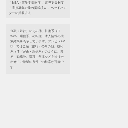
MBA・留学支援制度
育児支援制度
直接募集企業の掲載求人
ヘッドハン
ターの掲載求人
金融（銀行）のその他、技術系（IT・
Web・通信系）の転職・求人情報の検
索結果を表示しています。アンビ（AM
BI）では金融（銀行）のその他、技術
系（IT・Web・通信系）のように、業
界、勤務地、職種、年収などを掛け合
わせてご希望の条件での検索が可能で
す。