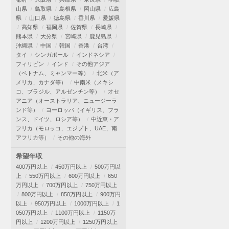
山県
鳥取県
島根県
岡山県
広島
県
山口県
徳島県
香川県
愛媛県
高知県
福岡県
佐賀県
長崎県
熊本県
大分県
宮崎県
鹿児島県
沖縄県
中国
韓国
香港
台湾
タイ
シンガポール
インドネシア
フィリピン
インド
その他アジア
（ベトナム、ミャンマー等）
北米（ア
メリカ、カナダ等）
中南米（メキシ
コ、ブラジル、アルゼンチン等）
オセ
アニア（オーストラリア、ニュージーラ
ンド等）
ヨーロッパ（イギリス、フラ
ンス、ドイツ、ロシア等）
中近東・ア
フリカ（モロッコ、エジプト、UAE、南
アフリカ等）
その他の海外
希望年収
400万円以上
450万円以上
500万円以
上
550万円以上
600万円以上
650
万円以上
700万円以上
750万円以上
800万円以上
850万円以上
900万円
以上
950万円以上
1000万円以上
1
050万円以上
1100万円以上
1150万
円以上
1200万円以上
1250万円以上