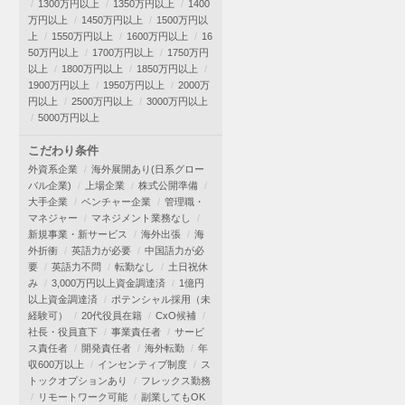
1300万円以上
1350万円以上
1400
万円以上
1450万円以上
1500万円以
上
1550万円以上
1600万円以上
16
50万円以上
1700万円以上
1750万円
以上
1800万円以上
1850万円以上
1900万円以上
1950万円以上
2000万
円以上
2500万円以上
3000万円以上
5000万円以上
こだわり条件
外資系企業
海外展開あり(日系グロー
バル企業)
上場企業
株式公開準備
大手企業
ベンチャー企業
管理職・
マネジャー
マネジメント業務なし
新規事業・新サービス
海外出張
海
外折衝
英語力が必要
中国語力が必
要
英語力不問
転勤なし
土日祝休
み
3,000万円以上資金調達済
1億円
以上資金調達済
ポテンシャル採用（未
経験可）
20代役員在籍
CxO候補
社長・役員直下
事業責任者
サービ
ス責任者
開発責任者
海外転勤
年
収600万以上
インセンティブ制度
ス
トックオプションあり
フレックス勤務
リモートワーク可能
副業してもOK