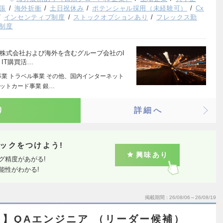
張
海外折衝
土日祝休み
ポテンシャル採用（未経験可）
Cx
インセンティブ制度
ストックオプションあり
フレックス勤
制度
株式会社および海外を含むグループ会社のI
IT購買活…
事業 トラベル事業 その他、国内インターネット
ジットカード事業 銀…
り
詳細へ
ックをつけよう!
興味あり
グ精度があがる!
能性がわかる!
掲載期間
26/08/06～26/08/19
】QAエンジニア （リーダー候補）