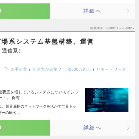
り
詳細へ
掲載期間
26/08/04～26/08/17
市場系システム基盤構築、運営
・通信系）
大手企業
英語力が必要
年収600万以上
リモートワーク
て重要度を増しているシステムについてインフ
ート。 保有…
拠点。業界屈指のネットワークを活かす世界トッ
随一の顧客…
り
詳細へ