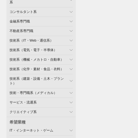
系
コンサルタント系
金融系専門職
不動産系専門職
技術系（IT・Web・通信系）
技術系（電気・電子・半導体）
技術系（機械・メカトロ・自動車）
技術系（化学・素材・食品・衣料）
技術系（建築・設備・土木・プラン
ト）
技術・専門職系（メディカル）
サービス・流通系
クリエイティブ系
希望業種
IT・インターネット・ゲーム