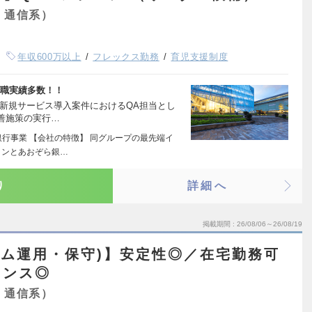
・通信系）
年収600万以上
フレックス勤務
育児支援制度
転職実績多数！！
や新規サービス導入案件におけるQA担当とし
善施策の実行…
銀行事業 【会社の特徴】 同グループの最先端イ
ョンとあおぞら銀…
り
詳細へ
掲載期間
26/08/06～26/08/19
テム運用・保守)】安定性◎／在宅勤務可
ランス◎
・通信系）