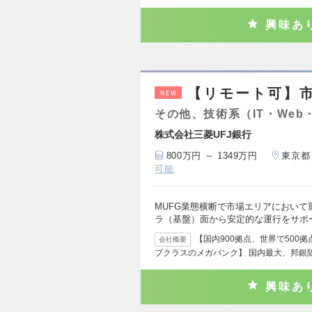
興味あ
【リモート可】
NEW
その他、技術系（IT・Web
株式会社三菱UFJ銀行
800万円 ～ 1349万円
東京都
可能
MUFG業態横断で市場エリアにおい
ラ（基盤）面から安定的な運行をサポ
【国内900拠点、世界で500
会社概要
プクラスのメガバンク】 国内最大、邦銀
興味あ