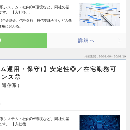
散系システム・社内OA環境など、同社の基
です。 【入社後…
者(年金基金、信託銀行、投信委託会社などの機
運用に関わる…
り
詳細へ
掲載期間
26/08/06～26/08/19
テム運用・保守)】安定性◎／在宅勤務可
ランス◎
・通信系）
県
散系システム・社内OA環境など、同社の基
です。 【入社後…