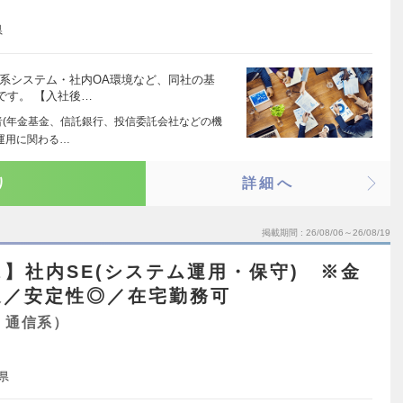
県
散系システム・社内OA環境など、同社の基
です。 【入社後…
者(年金基金、信託銀行、投信委託会社などの機
運用に関わる…
り
詳細へ
掲載期間
26/08/06～26/08/19
】社内SE(システム運用・保守) ※金
迎／安定性◎／在宅勤務可
・通信系）
県