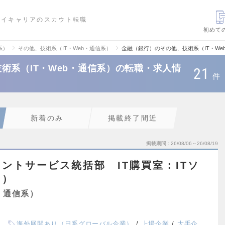
ハイキャリアのスカウト転職
初めて
系）
その他、技術系（IT・Web・通信系）
金融（銀行）のその他、技術系（IT・W
術系（IT・Web・通信系）の転職・求人情
21
件
新着のみ
掲載終了間近
掲載期間
26/08/06～26/08/19
ントサービス統括部 IT購買室：ITソ
ス）
・通信系）
海外展開あり（日系グローバル企業）
上場企業
大手企