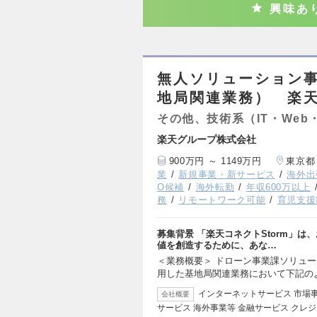
興味あ
無人ソリューション
地局関連業務） 楽天
その他、技術系（IT・Web
楽天グループ株式会社
900万円 ～ 1149万円
東京都
業
新規事業・新サービス
海外出
O候補
海外転勤
年収600万以上
務
リモートワーク可能
育児支援
募集背景 「楽天コネクトStorm」
値を創造するために、あな…
＜業務概要＞ ドローン事業課ソリュ
用した基地局関連業務において下記の
インターネットサービス 市場
会社概要
サービス 海外事業等 金融サービス クレ