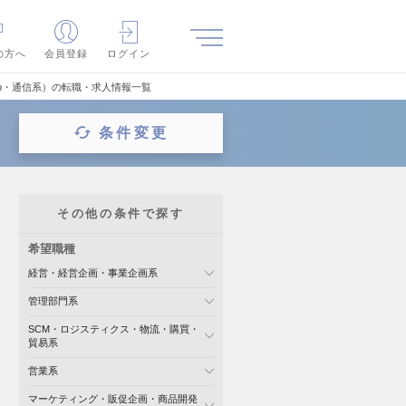
の方へ
会員登録
ログイン
eb・通信系）の転職・求人情報一覧
条件変更
その他の条件で探す
希望職種
経営・経営企画・事業企画系
管理部門系
SCM・ロジスティクス・物流・購買・
貿易系
営業系
マーケティング・販促企画・商品開発