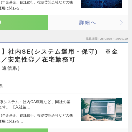
者(年金基金、信託銀行、投信委託会社などの機
運用に関わる…
り
詳細へ
掲載期間
26/08/06～26/08/19
】社内SE(システム運用・保守) ※金
迎／安定性◎／在宅勤務可
・通信系）
県
散系システム・社内OA環境など、同社の基
です。 【入社後…
者(年金基金、信託銀行、投信委託会社などの機
運用に関わる…