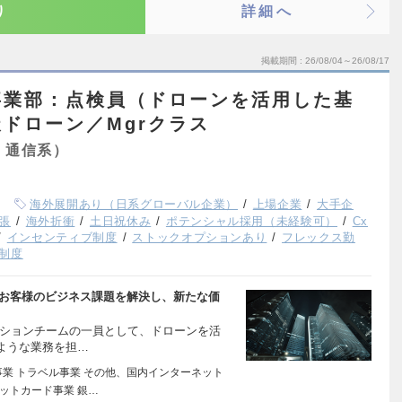
り
詳細へ
掲載期間
26/08/04～26/08/17
事業部：点検員（ドローンを活用した基
ドローン／Mgrクラス
・通信系）
海外展開あり（日系グローバル企業）
上場企業
大手企
張
海外折衝
土日祝休み
ポテンシャル採用（未経験可）
Cx
インセンティブ制度
ストックオプションあり
フレックス勤
制度
は、お客様のビジネス課題を解決し、新たな価
ーションチームの一員として、ドローンを活
ような業務を担…
事業 トラベル事業 その他、国内インターネット
ジットカード事業 銀…