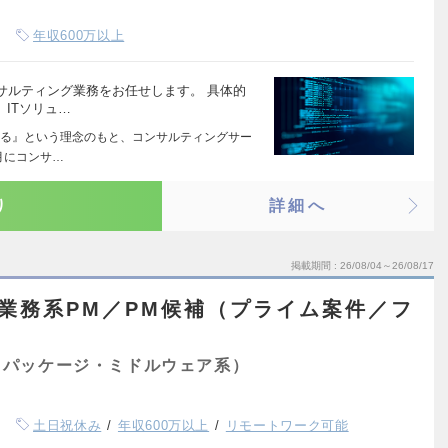
年収600万以上
サルティング業務をお任せします。 具体的
ITソリュ…
る』という理念のもと、コンサルティングサー
月にコンサ…
り
詳細へ
掲載期間
26/08/04～26/08/17
業務系PM／PM候補（プライム案件／フ
（パッケージ・ミドルウェア系）
土日祝休み
年収600万以上
リモートワーク可能