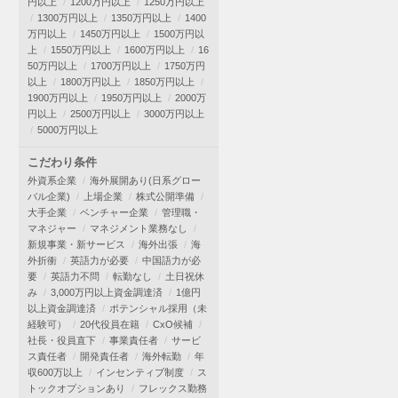
円以上
1200万円以上
1250万円以上
1300万円以上
1350万円以上
1400
万円以上
1450万円以上
1500万円以
上
1550万円以上
1600万円以上
16
50万円以上
1700万円以上
1750万円
以上
1800万円以上
1850万円以上
1900万円以上
1950万円以上
2000万
円以上
2500万円以上
3000万円以上
5000万円以上
こだわり条件
外資系企業
海外展開あり(日系グロー
バル企業)
上場企業
株式公開準備
大手企業
ベンチャー企業
管理職・
マネジャー
マネジメント業務なし
新規事業・新サービス
海外出張
海
外折衝
英語力が必要
中国語力が必
要
英語力不問
転勤なし
土日祝休
み
3,000万円以上資金調達済
1億円
以上資金調達済
ポテンシャル採用（未
経験可）
20代役員在籍
CxO候補
社長・役員直下
事業責任者
サービ
ス責任者
開発責任者
海外転勤
年
収600万以上
インセンティブ制度
ス
トックオプションあり
フレックス勤務