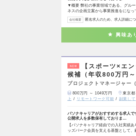
▼概要 弊社の事業領域である、グル
ネスの企画立案から事業推進をになっ
匿名求人のため、求人詳細につ
会社概要
興味あ
【スポーツ×エ
NEW
候補（年収800万円～
プロジェクトマネージャー
800万円 ～ 1049万円
東京都
上
リモートワーク可能
副業して
パソナキャリアがおすすめする求人で
公開求人を多数保有しておりま…
【パソナキャリア経由での入社実績あり
ッズパーク会員を支える基盤として、