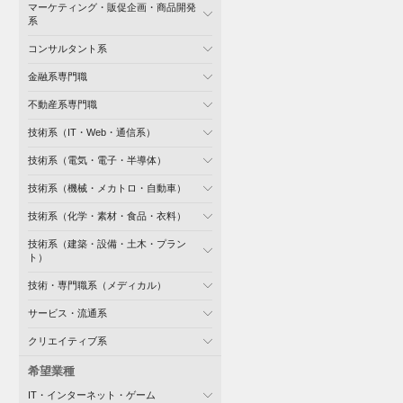
マーケティング・販促企画・商品開発
系
コンサルタント系
金融系専門職
不動産系専門職
技術系（IT・Web・通信系）
技術系（電気・電子・半導体）
技術系（機械・メカトロ・自動車）
技術系（化学・素材・食品・衣料）
技術系（建築・設備・土木・プラン
ト）
技術・専門職系（メディカル）
サービス・流通系
クリエイティブ系
希望業種
IT・インターネット・ゲーム