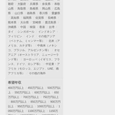
都府
大阪府
兵庫県
奈良県
和歌
山県
鳥取県
島根県
岡山県
広島
県
山口県
徳島県
香川県
愛媛県
高知県
福岡県
佐賀県
長崎県
熊本県
大分県
宮崎県
鹿児島県
沖縄県
中国
韓国
香港
台湾
タイ
シンガポール
インドネシア
フィリピン
インド
その他アジア
（ベトナム、ミャンマー等）
北米（ア
メリカ、カナダ等）
中南米（メキシ
コ、ブラジル、アルゼンチン等）
オセ
アニア（オーストラリア、ニュージーラ
ンド等）
ヨーロッパ（イギリス、フラ
ンス、ドイツ、ロシア等）
中近東・ア
フリカ（モロッコ、エジプト、UAE、南
アフリカ等）
その他の海外
希望年収
400万円以上
450万円以上
500万円以
上
550万円以上
600万円以上
650
万円以上
700万円以上
750万円以上
800万円以上
850万円以上
900万円
以上
950万円以上
1000万円以上
1
050万円以上
1100万円以上
1150万