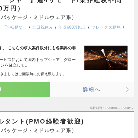
ージャー】週4リモート/業界経験不問
00万円）
（パッケージ・ミドルウェア系）
転勤なし
土日祝休み
年収600万以上
フレックス勤務
す。 こちらの求人案件以外にも各業界の非
サービスにおいて国内トップシェア、グロー
ョンを確立して…
きましてはご面談時にお伝え致します。
り
詳細へ
掲載期間
26/08/04～26/08/17
ルタント(PMO経験者歓迎)
（パッケージ・ミドルウェア系）