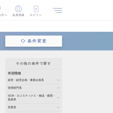
の方へ
会員登録
ログイン
条件変更
その他の条件で探す
希望職種
経営・経営企画・事業企画系
管理部門系
SCM・ロジスティクス・物流・購買・
貿易系
営業系