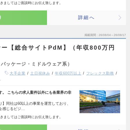
きましてはご面談時にお伝え致します。
り
詳細へ
掲載期間
26/08/04～26/08/17
ー【総合サイトPdM】（年収800万円
（パッケージ・ミドルウェア系）
大手企業
土日祝休み
年収600万以上
フレックス勤務
K
す。 こちらの求人案件以外にも各業界の非
り】同社は60以上の事業を運営しており、
を感じるビジ…
きましてはご面談時にお伝え致します。