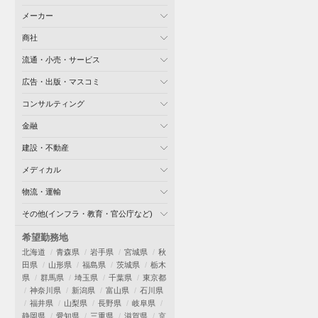
メーカー
商社
流通・小売・サービス
広告・出版・マスコミ
コンサルティング
金融
建設・不動産
メディカル
物流・運輸
その他(インフラ・教育・官公庁など)
希望勤務地
北海道
青森県
岩手県
宮城県
秋
田県
山形県
福島県
茨城県
栃木
県
群馬県
埼玉県
千葉県
東京都
神奈川県
新潟県
富山県
石川県
福井県
山梨県
長野県
岐阜県
静岡県
愛知県
三重県
滋賀県
京