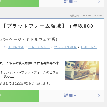
り
詳細へ
掲載期間
26/08/04～26/08/17
【プラットフォーム領域】（年収800
（パッケージ・ミドルウェア系）
土日祝休み
年収600万以上
フレックス勤務
リモートワ
す。 こちらの求人案件以外にも各業界の非
ミッション＞ ■プラットフォームのビジョ
（Deve…
きましてはご面談時にお伝え致します。
り
詳細へ