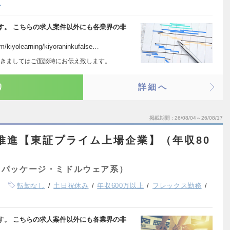
K
す。 こちらの求人案件以外にも各業界の非
iyolearning/kiyoraninkufalse…
きましてはご面談時にお伝え致します。
り
詳細へ
掲載期間
26/08/04～26/08/17
推進【東証プライム上場企業】（年収80
（パッケージ・ミドルウェア系）
転勤なし
土日祝休み
年収600万以上
フレックス勤務
す。 こちらの求人案件以外にも各業界の非