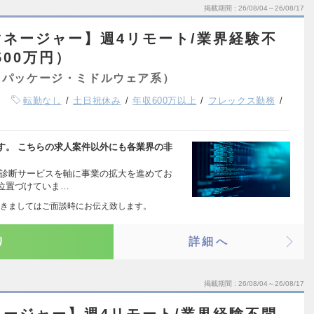
掲載期間
26/08/04～26/08/17
ネージャー】週4リモート/業界経験不
500万円）
（パッケージ・ミドルウェア系）
転勤なし
土日祝休み
年収600万以上
フレックス勤務
す。 こちらの求人案件以外にも各業界の非
像診断サービスを軸に事業の拡大を進めてお
位置づけていま…
きましてはご面談時にお伝え致します。
り
詳細へ
掲載期間
26/08/04～26/08/17