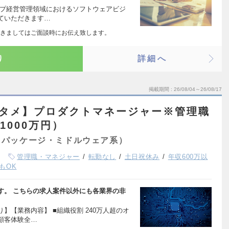
ープ経営管理領域におけるソフトウェアビジ
ていただきます…
きましてはご面談時にお伝え致します。
り
詳細へ
掲載期間
26/08/04～26/08/17
ンタメ】プロダクトマネージャー※管理職
1000万円）
（パッケージ・ミドルウェア系）
管理職・マネジャー
転勤なし
土日祝休み
年収600万以
もOK
す。 こちらの求人案件以外にも各業界の非
】【業務内容】 ■組織役割 240万人超のオ
顧客体験全…