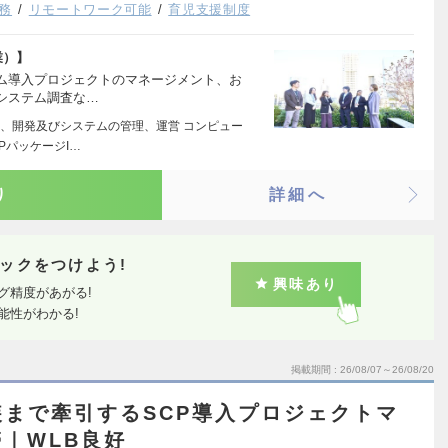
務
リモートワーク可能
育児支援制度
業）】
ム導入プロジェクトのマネージメント、お
システム調査な…
、開発及びシステムの管理、運営 コンピュー
PパッケージI…
り
詳細へ
ックをつけよう!
興味あり
グ精度があがる!
能性がわかる!
掲載期間
26/08/07～26/08/20
まで牽引するSCP導入プロジェクトマ
｜WLB良好