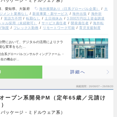
（パッケージ・ミドルウェア系）
都、愛知県、大阪府
海外展開あり（日系グローバル企業）
大
ジメント業務なし
新規事業・新サービス
海外出張
海外折
英語力不問
転勤なし
土日祝休み
3,000万円以上資金調達
シャル採用（未経験可）
サービス責任者
開発責任者
海外転
ブ制度
フレックス勤務
リモートワーク可能
育児支援制度
分野において、デジタルの活用によりクラ
能な変革をもた…
の総合系グローバルコンサルティングファーム ・
駐在の機会が…
り
詳細へ
掲載期間
26/08/07～26/08/20
オープン系開発PM（定年65歳／元請け
り）
（パッケージ・ミドルウェア系）