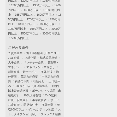
円以上
1200万円以上
1250万円以上
1300万円以上
1350万円以上
1400
万円以上
1450万円以上
1500万円以
上
1550万円以上
1600万円以上
16
50万円以上
1700万円以上
1750万円
以上
1800万円以上
1850万円以上
1900万円以上
1950万円以上
2000万
円以上
2500万円以上
3000万円以上
5000万円以上
こだわり条件
外資系企業
海外展開あり(日系グロー
バル企業)
上場企業
株式公開準備
大手企業
ベンチャー企業
管理職・
マネジャー
マネジメント業務なし
新規事業・新サービス
海外出張
海
外折衝
英語力が必要
中国語力が必
要
英語力不問
転勤なし
土日祝休
み
3,000万円以上資金調達済
1億円
以上資金調達済
ポテンシャル採用（未
経験可）
20代役員在籍
CxO候補
社長・役員直下
事業責任者
サービ
ス責任者
開発責任者
海外転勤
年
収600万以上
インセンティブ制度
ス
トックオプションあり
フレックス勤務