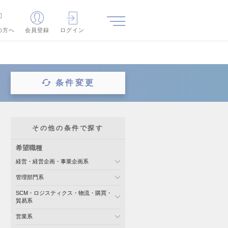
の方へ
会員登録
ログイン
条件変更
その他の条件で探す
希望職種
経営・経営企画・事業企画系
管理部門系
SCM・ロジスティクス・物流・購買・
貿易系
営業系