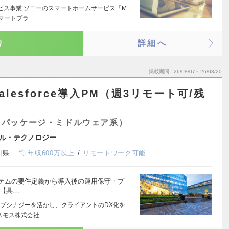
ビス事業 ソニーのスマートホームサービス「M
スマートプラ…
り
詳細へ
掲載期間
26/08/07～26/08/20
lesforce導入PM（週3リモート可/残
）
（パッケージ・ミドルウェア系）
ル・テクノロジー
川県
年収600万以上
リモートワーク可能
たシステムの要件定義から導入後の運用保守・プ
 【具…
プシナジーを活かし、クライアントのDX化を
スモス株式会社…