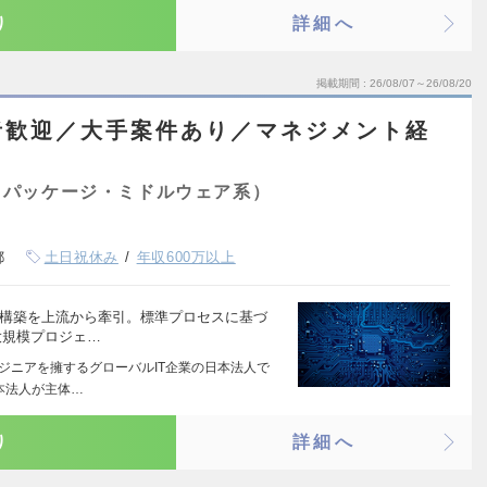
り
詳細へ
掲載期間
26/08/07～26/08/20
者歓迎／大手案件あり／マネジメント経
E
（パッケージ・ミドルウェア系）
都
土日祝休み
年収600万以上
ム構築を上流から牽引。標準プロセスに基づ
大規模プロジェ…
ンジニアを擁するグローバルIT企業の日本法人で
本法人が主体…
り
詳細へ