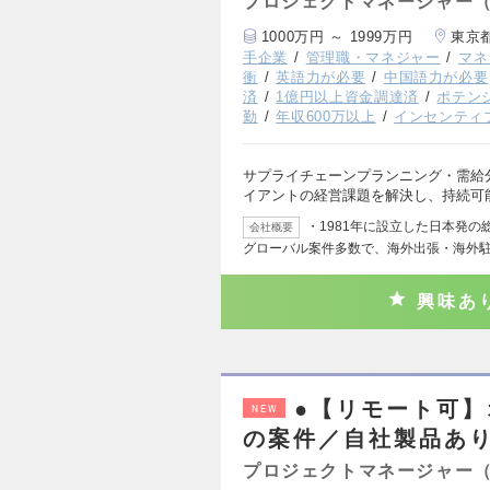
プロジェクトマネージャー
1000万円 ～ 1999万円
東京
手企業
管理職・マネジャー
マネ
衝
英語力が必要
中国語力が必要
済
1億円以上資金調達済
ポテン
勤
年収600万以上
インセンティ
サプライチェーンプランニング・需給
イアントの経営課題を解決し、持続可
・1981年に設立した日本発
会社概要
グローバル案件多数で、海外出張・海外
興味あ
●【リモート可】
NEW
の案件／自社製品あ
プロジェクトマネージャー