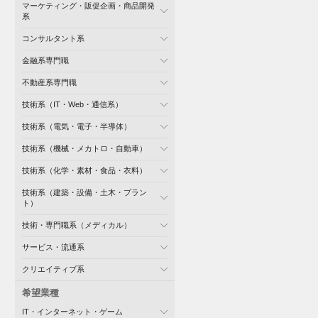
マーケティング・販促企画・商品開発
系
コンサルタント系
金融系専門職
不動産系専門職
技術系（IT・Web・通信系）
技術系（電気・電子・半導体）
技術系（機械・メカトロ・自動車）
技術系（化学・素材・食品・衣料）
技術系（建築・設備・土木・プラン
ト）
技術・専門職系（メディカル）
サービス・流通系
クリエイティブ系
希望業種
IT・インターネット・ゲーム