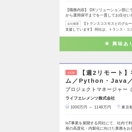
【職務内容】 DXソリューション部にてS
から運用保守までを一貫してお任せい
【トランスコスモスとのグルー
会社概要
支援しています】 同社は、トランス・コ
興味あ
【週2リモート】
NEW
ム／Python・Jav
プロジェクトマネージャー
ライフエレメンツ株式会社
1000万円 ～ 1149万円
東京
IoT事業を展開する同社にて、社内で
発の高度化・内製化に向けた業務をお