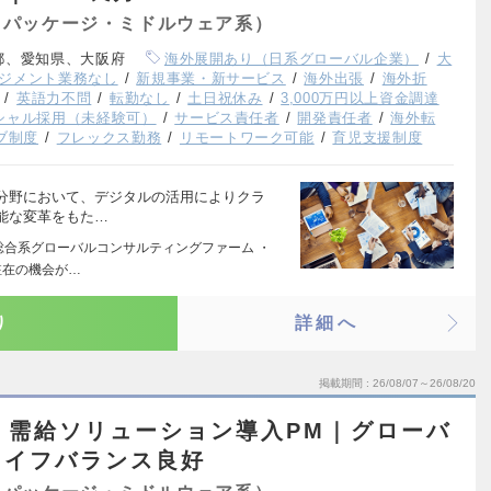
（パッケージ・ミドルウェア系）
都、愛知県、大阪府
海外展開あり（日系グローバル企業）
大
ジメント業務なし
新規事業・新サービス
海外出張
海外折
英語力不問
転勤なし
土日祝休み
3,000万円以上資金調達
シャル採用（未経験可）
サービス責任者
開発責任者
海外転
ブ制度
フレックス勤務
リモートワーク可能
育児支援制度
分野において、デジタルの活用によりクラ
能な変革をもた…
の総合系グローバルコンサルティングファーム ・
駐在の機会が…
り
詳細へ
掲載期間
26/08/07～26/08/20
・需給ソリューション導入PM｜グローバ
ライフバランス良好