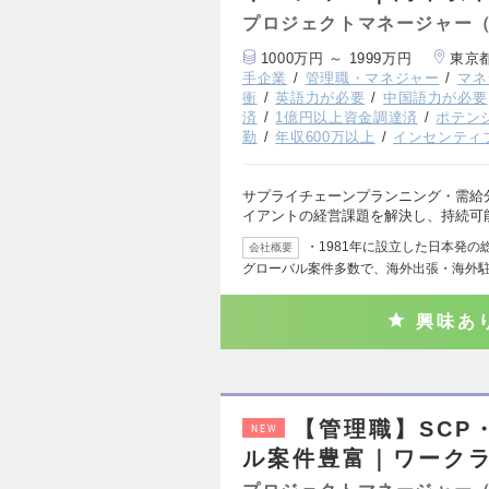
プロジェクトマネージャー
1000万円 ～ 1999万円
東京
手企業
管理職・マネジャー
マネ
衝
英語力が必要
中国語力が必要
済
1億円以上資金調達済
ポテン
勤
年収600万以上
インセンティ
サプライチェーンプランニング・需給
イアントの経営課題を解決し、持続可
・1981年に設立した日本発
会社概要
グローバル案件多数で、海外出張・海外
興味あ
【管理職】SCP
NEW
ル案件豊富｜ワーク