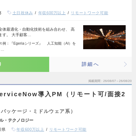
都
土日祝休み
年収600万以上
リモートワーク可能
全体最適化・自動化技術を組み合わせ、 高
ます。 大手顧客…
ス例：『Egeriaシリーズ』 人工知能（AI）を
さ…
り
詳細へ
掲載期間
26/08/07～26/08/20
rviceNow導入PM（リモート可/面接2
（パッケージ・ミドルウェア系）
ル・テクノロジー
川県
年収600万以上
リモートワーク可能