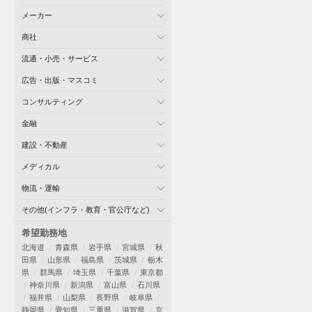
メーカー
商社
流通・小売・サービス
広告・出版・マスコミ
コンサルティング
金融
建設・不動産
メディカル
物流・運輸
その他(インフラ・教育・官公庁など)
希望勤務地
北海道
青森県
岩手県
宮城県
秋
田県
山形県
福島県
茨城県
栃木
県
群馬県
埼玉県
千葉県
東京都
神奈川県
新潟県
富山県
石川県
福井県
山梨県
長野県
岐阜県
静岡県
愛知県
三重県
滋賀県
京