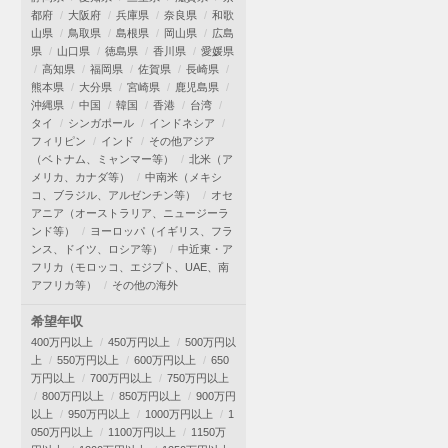
都府
大阪府
兵庫県
奈良県
和歌
山県
鳥取県
島根県
岡山県
広島
県
山口県
徳島県
香川県
愛媛県
高知県
福岡県
佐賀県
長崎県
熊本県
大分県
宮崎県
鹿児島県
沖縄県
中国
韓国
香港
台湾
タイ
シンガポール
インドネシア
フィリピン
インド
その他アジア
（ベトナム、ミャンマー等）
北米（ア
メリカ、カナダ等）
中南米（メキシ
コ、ブラジル、アルゼンチン等）
オセ
アニア（オーストラリア、ニュージーラ
ンド等）
ヨーロッパ（イギリス、フラ
ンス、ドイツ、ロシア等）
中近東・ア
フリカ（モロッコ、エジプト、UAE、南
アフリカ等）
その他の海外
希望年収
400万円以上
450万円以上
500万円以
上
550万円以上
600万円以上
650
万円以上
700万円以上
750万円以上
800万円以上
850万円以上
900万円
以上
950万円以上
1000万円以上
1
050万円以上
1100万円以上
1150万