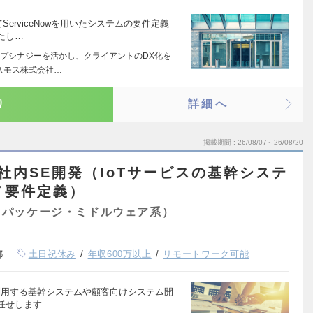
erviceNowを用いたシステムの要件定義
たし…
プシナジーを活かし、クライアントのDX化を
スモス株式会社…
り
詳細へ
掲載期間
26/08/07～26/08/20
社内SE開発（IoTサービスの基幹システ
a／要件定義）
（パッケージ・ミドルウェア系）
都
土日祝休み
年収600万以上
リモートワーク可能
利用する基幹システムや顧客向けシステム開
任せします…